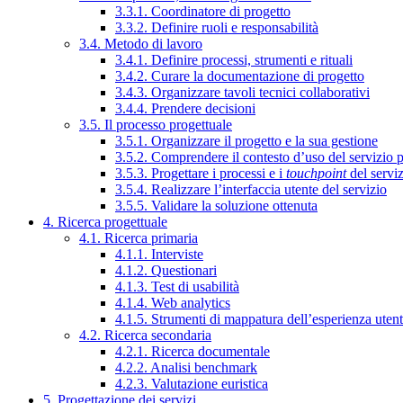
3.3.1. Coordinatore di progetto
3.3.2. Definire ruoli e responsabilità
3.4. Metodo di lavoro
3.4.1. Definire processi, strumenti e rituali
3.4.2. Curare la documentazione di progetto
3.4.3. Organizzare tavoli tecnici collaborativi
3.4.4. Prendere decisioni
3.5. Il processo progettuale
3.5.1. Organizzare il progetto e la sua gestione
3.5.2. Comprendere il contesto d’uso del servizio 
3.5.3. Progettare i processi e i
touchpoint
del servi
3.5.4. Realizzare l’interfaccia utente del servizio
3.5.5. Validare la soluzione ottenuta
4. Ricerca progettuale
4.1. Ricerca primaria
4.1.1. Interviste
4.1.2. Questionari
4.1.3. Test di usabilità
4.1.4. Web analytics
4.1.5. Strumenti di mappatura dell’esperienza uten
4.2. Ricerca secondaria
4.2.1. Ricerca documentale
4.2.2. Analisi benchmark
4.2.3. Valutazione euristica
5. Progettazione dei servizi