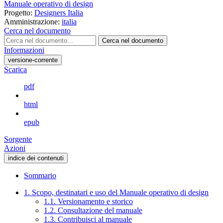
Manuale operativo di design
Progetto:
Designers Italia
Amministrazione:
italia
Cerca nel documento
Cerca nel documento
Informazioni
versione-corrente
Scarica
pdf
html
epub
Sorgente
Azioni
indice dei contenuti
Sommario
1. Scopo, destinatari e uso del Manuale operativo di design
1.1. Versionamento e storico
1.2. Consultazione del manuale
1.3. Contribuisci al manuale