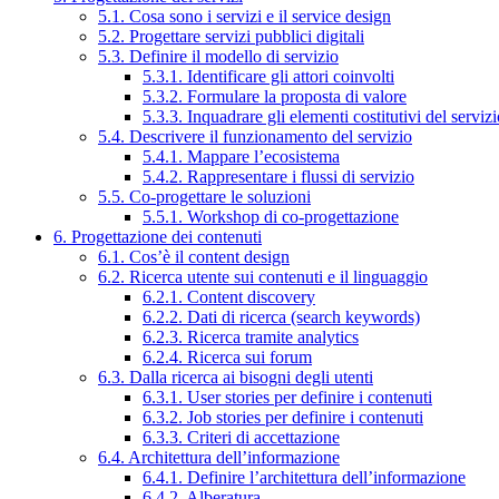
5.1. Cosa sono i servizi e il service design
5.2. Progettare servizi pubblici digitali
5.3. Definire il modello di servizio
5.3.1. Identificare gli attori coinvolti
5.3.2. Formulare la proposta di valore
5.3.3. Inquadrare gli elementi costitutivi del serviz
5.4. Descrivere il funzionamento del servizio
5.4.1. Mappare l’ecosistema
5.4.2. Rappresentare i flussi di servizio
5.5. Co-progettare le soluzioni
5.5.1. Workshop di co-progettazione
6. Progettazione dei contenuti
6.1. Cos’è il content design
6.2. Ricerca utente sui contenuti e il linguaggio
6.2.1. Content discovery
6.2.2. Dati di ricerca (search keywords)
6.2.3. Ricerca tramite analytics
6.2.4. Ricerca sui forum
6.3. Dalla ricerca ai bisogni degli utenti
6.3.1. User stories per definire i contenuti
6.3.2. Job stories per definire i contenuti
6.3.3. Criteri di accettazione
6.4. Architettura dell’informazione
6.4.1. Definire l’architettura dell’informazione
6.4.2. Alberatura