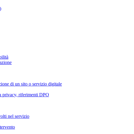
)
ilità
azione
ione di un sito o servizio digitale
va privacy, riferimenti DPO
olti nel servizio
ntervento