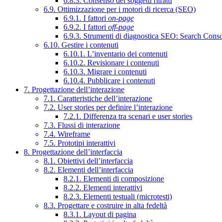
6.8.3. Consenso dei soggetti ritratti
6.9. Ottimizzazione per i motori di ricerca (SEO)
6.9.1. I fattori
on-page
6.9.2. I fattori
off-page
6.9.3. Strumenti di diagnostica SEO: Search Cons
6.10. Gestire i contenuti
6.10.1. L’inventario dei contenuti
6.10.2. Revisionare i contenuti
6.10.3. Migrare i contenuti
6.10.4. Pubblicare i contenuti
7. Progettazione dell’interazione
7.1. Caratteristiche dell’interazione
7.2. User stories per definire l’interazione
7.2.1. Differenza tra scenari e user stories
7.3. Flussi di interazione
7.4. Wireframe
7.5. Prototipi interattivi
8. Progettazione dell’interfaccia
8.1. Obiettivi dell’interfaccia
8.2. Elementi dell’interfaccia
8.2.1. Elementi di composizione
8.2.2. Elementi interattivi
8.2.3. Elementi testuali (microtesti)
8.3. Progettare e costruire in alta fedeltà
8.3.1. Layout di pagina