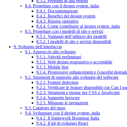
8.3.2. Prototipi in alta fedeltà
8.4. Progettare con il design system .italia
8.4.1. Documentazione
8.4.2. Benefici del design system
8.4.3. Risorse operative
8.4.4. Come contribuire al design system .italia
8.5. Progettare con i modelli di sito e servizi
8.5.1. Vantaggi dell’utilizzo dei modelli
8.5.2. I modelli di sito e servizi disponibili
9. Sviluppo dell’interfaccia
9.1. Approccio allo sviluppo
9.1.1. Attività preliminari
9.1.2. Web design responsivo e accessibile
9.1.3. Mobile first
9.1.4. Progressive enhancement e Graceful degrad
9.2. Strumenti di supporto allo sviluppo del software
9.2.1. Feature detection
9.2.2. Verificare le feature disponibili con Can I us
9.2.3. Strumenti e risorse per CSS e JavaScript
9.2.4. Supporto browser
9.2.5. Misurare le prestazioni
9.3. Catalogo del riuso
9.4. Sviluppare con il design system .italia
9.4.1. Il framework Bootstrap Italia
9.4.2. Il kit di sviluppo React