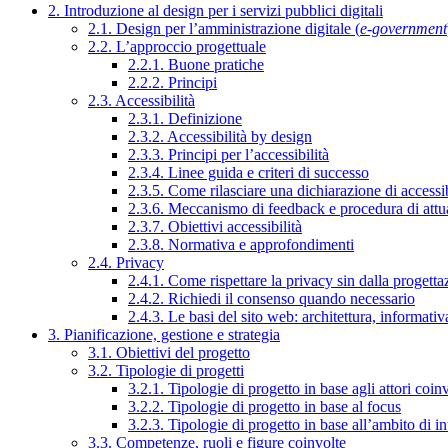
2. Introduzione al design per i servizi pubblici digitali
2.1. Design per l’amministrazione digitale (
e-government
2.2. L’approccio progettuale
2.2.1. Buone pratiche
2.2.2. Principi
2.3. Accessibilità
2.3.1. Definizione
2.3.2. Accessibilità by design
2.3.3. Principi per l’accessibilità
2.3.4. Linee guida e criteri di successo
2.3.5. Come rilasciare una dichiarazione di accessib
2.3.6. Meccanismo di feedback e procedura di attu
2.3.7. Obiettivi accessibilità
2.3.8. Normativa e approfondimenti
2.4. Privacy
2.4.1. Come rispettare la privacy sin dalla progettaz
2.4.2. Richiedi il consenso quando necessario
2.4.3. Le basi del sito web: architettura, informati
3. Pianificazione, gestione e strategia
3.1. Obiettivi del progetto
3.2. Tipologie di progetti
3.2.1. Tipologie di progetto in base agli attori coinv
3.2.2. Tipologie di progetto in base al focus
3.2.3. Tipologie di progetto in base all’ambito di i
3.3. Competenze, ruoli e figure coinvolte