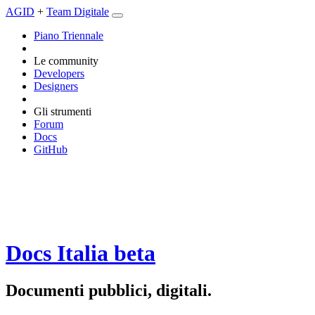
AGID
+
Team Digitale
Piano Triennale
Le community
Developers
Designers
Gli strumenti
Forum
Docs
GitHub
Docs Italia
beta
Documenti pubblici, digitali.