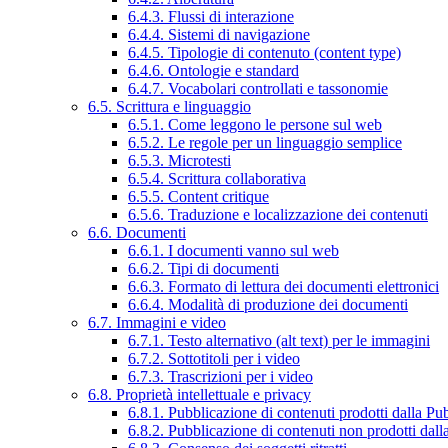
6.4.3. Flussi di interazione
6.4.4. Sistemi di navigazione
6.4.5. Tipologie di contenuto (content type)
6.4.6. Ontologie e standard
6.4.7. Vocabolari controllati e tassonomie
6.5. Scrittura e linguaggio
6.5.1. Come leggono le persone sul web
6.5.2. Le regole per un linguaggio semplice
6.5.3. Microtesti
6.5.4. Scrittura collaborativa
6.5.5. Content critique
6.5.6. Traduzione e localizzazione dei contenuti
6.6. Documenti
6.6.1. I documenti vanno sul web
6.6.2. Tipi di documenti
6.6.3. Formato di lettura dei documenti elettronici
6.6.4. Modalità di produzione dei documenti
6.7. Immagini e video
6.7.1. Testo alternativo (alt text) per le immagini
6.7.2. Sottotitoli per i video
6.7.3. Trascrizioni per i video
6.8. Proprietà intellettuale e privacy
6.8.1. Pubblicazione di contenuti prodotti dalla P
6.8.2. Pubblicazione di contenuti non prodotti dal