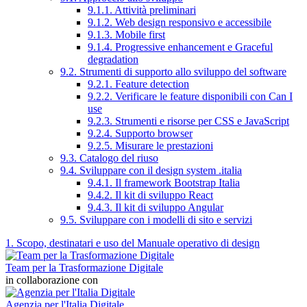
9.1.1. Attività preliminari
9.1.2. Web design responsivo e accessibile
9.1.3. Mobile first
9.1.4. Progressive enhancement e Graceful
degradation
9.2. Strumenti di supporto allo sviluppo del software
9.2.1. Feature detection
9.2.2. Verificare le feature disponibili con Can I
use
9.2.3. Strumenti e risorse per CSS e JavaScript
9.2.4. Supporto browser
9.2.5. Misurare le prestazioni
9.3. Catalogo del riuso
9.4. Sviluppare con il design system .italia
9.4.1. Il framework Bootstrap Italia
9.4.2. Il kit di sviluppo React
9.4.3. Il kit di sviluppo Angular
9.5. Sviluppare con i modelli di sito e servizi
1. Scopo, destinatari e uso del Manuale operativo di design
Team per la Trasformazione Digitale
in collaborazione con
Agenzia per l'Italia Digitale