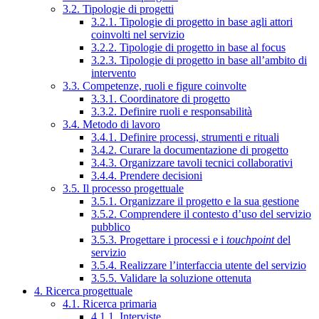
3.2. Tipologie di progetti
3.2.1. Tipologie di progetto in base agli attori
coinvolti nel servizio
3.2.2. Tipologie di progetto in base al focus
3.2.3. Tipologie di progetto in base all’ambito di
intervento
3.3. Competenze, ruoli e figure coinvolte
3.3.1. Coordinatore di progetto
3.3.2. Definire ruoli e responsabilità
3.4. Metodo di lavoro
3.4.1. Definire processi, strumenti e rituali
3.4.2. Curare la documentazione di progetto
3.4.3. Organizzare tavoli tecnici collaborativi
3.4.4. Prendere decisioni
3.5. Il processo progettuale
3.5.1. Organizzare il progetto e la sua gestione
3.5.2. Comprendere il contesto d’uso del servizio
pubblico
3.5.3. Progettare i processi e i
touchpoint
del
servizio
3.5.4. Realizzare l’interfaccia utente del servizio
3.5.5. Validare la soluzione ottenuta
4. Ricerca progettuale
4.1. Ricerca primaria
4.1.1. Interviste