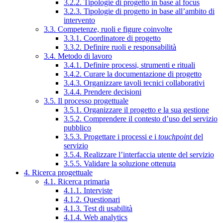
3.2.2. Tipologie di progetto in base al focus
3.2.3. Tipologie di progetto in base all’ambito di
intervento
3.3. Competenze, ruoli e figure coinvolte
3.3.1. Coordinatore di progetto
3.3.2. Definire ruoli e responsabilità
3.4. Metodo di lavoro
3.4.1. Definire processi, strumenti e rituali
3.4.2. Curare la documentazione di progetto
3.4.3. Organizzare tavoli tecnici collaborativi
3.4.4. Prendere decisioni
3.5. Il processo progettuale
3.5.1. Organizzare il progetto e la sua gestione
3.5.2. Comprendere il contesto d’uso del servizio
pubblico
3.5.3. Progettare i processi e i
touchpoint
del
servizio
3.5.4. Realizzare l’interfaccia utente del servizio
3.5.5. Validare la soluzione ottenuta
4. Ricerca progettuale
4.1. Ricerca primaria
4.1.1. Interviste
4.1.2. Questionari
4.1.3. Test di usabilità
4.1.4. Web analytics