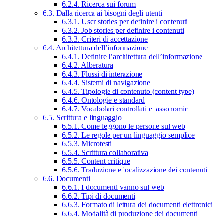
6.2.4. Ricerca sui forum
6.3. Dalla ricerca ai bisogni degli utenti
6.3.1. User stories per definire i contenuti
6.3.2. Job stories per definire i contenuti
6.3.3. Criteri di accettazione
6.4. Architettura dell’informazione
6.4.1. Definire l’architettura dell’informazione
6.4.2. Alberatura
6.4.3. Flussi di interazione
6.4.4. Sistemi di navigazione
6.4.5. Tipologie di contenuto (content type)
6.4.6. Ontologie e standard
6.4.7. Vocabolari controllati e tassonomie
6.5. Scrittura e linguaggio
6.5.1. Come leggono le persone sul web
6.5.2. Le regole per un linguaggio semplice
6.5.3. Microtesti
6.5.4. Scrittura collaborativa
6.5.5. Content critique
6.5.6. Traduzione e localizzazione dei contenuti
6.6. Documenti
6.6.1. I documenti vanno sul web
6.6.2. Tipi di documenti
6.6.3. Formato di lettura dei documenti elettronici
6.6.4. Modalità di produzione dei documenti