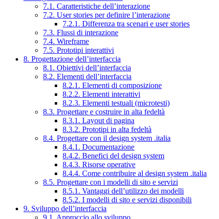
7.1. Caratteristiche dell’interazione
7.2. User stories per definire l’interazione
7.2.1. Differenza tra scenari e user stories
7.3. Flussi di interazione
7.4. Wireframe
7.5. Prototipi interattivi
8. Progettazione dell’interfaccia
8.1. Obiettivi dell’interfaccia
8.2. Elementi dell’interfaccia
8.2.1. Elementi di composizione
8.2.2. Elementi interattivi
8.2.3. Elementi testuali (microtesti)
8.3. Progettare e costruire in alta fedeltà
8.3.1. Layout di pagina
8.3.2. Prototipi in alta fedeltà
8.4. Progettare con il design system .italia
8.4.1. Documentazione
8.4.2. Benefici del design system
8.4.3. Risorse operative
8.4.4. Come contribuire al design system .italia
8.5. Progettare con i modelli di sito e servizi
8.5.1. Vantaggi dell’utilizzo dei modelli
8.5.2. I modelli di sito e servizi disponibili
9. Sviluppo dell’interfaccia
9.1. Approccio allo sviluppo