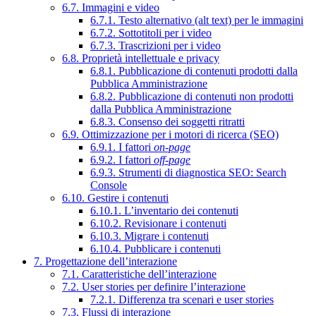
6.7. Immagini e video
6.7.1. Testo alternativo (alt text) per le immagini
6.7.2. Sottotitoli per i video
6.7.3. Trascrizioni per i video
6.8. Proprietà intellettuale e privacy
6.8.1. Pubblicazione di contenuti prodotti dalla
Pubblica Amministrazione
6.8.2. Pubblicazione di contenuti non prodotti
dalla Pubblica Amministrazione
6.8.3. Consenso dei soggetti ritratti
6.9. Ottimizzazione per i motori di ricerca (SEO)
6.9.1. I fattori
on-page
6.9.2. I fattori
off-page
6.9.3. Strumenti di diagnostica SEO: Search
Console
6.10. Gestire i contenuti
6.10.1. L’inventario dei contenuti
6.10.2. Revisionare i contenuti
6.10.3. Migrare i contenuti
6.10.4. Pubblicare i contenuti
7. Progettazione dell’interazione
7.1. Caratteristiche dell’interazione
7.2. User stories per definire l’interazione
7.2.1. Differenza tra scenari e user stories
7.3. Flussi di interazione