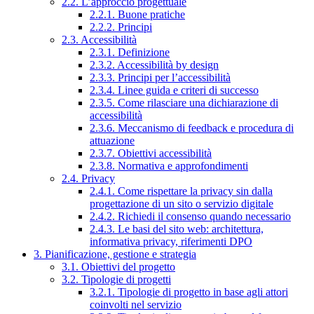
2.2. L’approccio progettuale
2.2.1. Buone pratiche
2.2.2. Principi
2.3. Accessibilità
2.3.1. Definizione
2.3.2. Accessibilità by design
2.3.3. Principi per l’accessibilità
2.3.4. Linee guida e criteri di successo
2.3.5. Come rilasciare una dichiarazione di
accessibilità
2.3.6. Meccanismo di feedback e procedura di
attuazione
2.3.7. Obiettivi accessibilità
2.3.8. Normativa e approfondimenti
2.4. Privacy
2.4.1. Come rispettare la privacy sin dalla
progettazione di un sito o servizio digitale
2.4.2. Richiedi il consenso quando necessario
2.4.3. Le basi del sito web: architettura,
informativa privacy, riferimenti DPO
3. Pianificazione, gestione e strategia
3.1. Obiettivi del progetto
3.2. Tipologie di progetti
3.2.1. Tipologie di progetto in base agli attori
coinvolti nel servizio