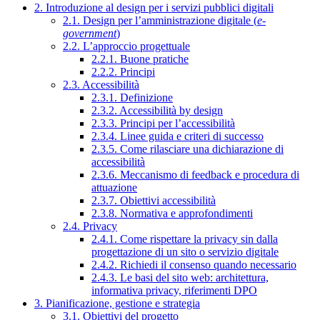
2. Introduzione al design per i servizi pubblici digitali
2.1. Design per l’amministrazione digitale (
e-
government
)
2.2. L’approccio progettuale
2.2.1. Buone pratiche
2.2.2. Principi
2.3. Accessibilità
2.3.1. Definizione
2.3.2. Accessibilità by design
2.3.3. Principi per l’accessibilità
2.3.4. Linee guida e criteri di successo
2.3.5. Come rilasciare una dichiarazione di
accessibilità
2.3.6. Meccanismo di feedback e procedura di
attuazione
2.3.7. Obiettivi accessibilità
2.3.8. Normativa e approfondimenti
2.4. Privacy
2.4.1. Come rispettare la privacy sin dalla
progettazione di un sito o servizio digitale
2.4.2. Richiedi il consenso quando necessario
2.4.3. Le basi del sito web: architettura,
informativa privacy, riferimenti DPO
3. Pianificazione, gestione e strategia
3.1. Obiettivi del progetto