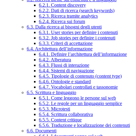
6.2.1. Content discovery
6.2.2. Dati di ricerca (search keywords)
6.2.3. Ricerca tramite analytics
6.2.4. Ricerca sui forum
6.3. Dalla ricerca ai bisogni degli utenti
6.3.1. User stories per definire i contenuti
6.3.2. Job stories per definire i contenuti
6.3.3. Criteri di accettazione
6.4. Architettura dell’informazione
6.4.1. Definire l’architettura dell’informazione
6.4.2. Alberatura
6.4.3. Flussi di interazione
6.4.4. Sistemi di navigazione
6.4.5. Tipologie di contenuto (content type)
6.4.6. Ontologie e standard
6.4.7. Vocabolari controllati e tassonomie
6.5. Scrittura e linguaggio
6.5.1. Come leggono le persone sul web
6.5.2. Le regole per un linguaggio semplice
6.5.3. Microtesti
6.5.4. Scrittura collaborativa
6.5.5. Content critique
6.5.6. Traduzione e localizzazione dei contenuti
6.6. Documenti