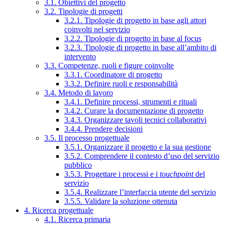
3.1. Obiettivi del progetto
3.2. Tipologie di progetti
3.2.1. Tipologie di progetto in base agli attori
coinvolti nel servizio
3.2.2. Tipologie di progetto in base al focus
3.2.3. Tipologie di progetto in base all’ambito di
intervento
3.3. Competenze, ruoli e figure coinvolte
3.3.1. Coordinatore di progetto
3.3.2. Definire ruoli e responsabilità
3.4. Metodo di lavoro
3.4.1. Definire processi, strumenti e rituali
3.4.2. Curare la documentazione di progetto
3.4.3. Organizzare tavoli tecnici collaborativi
3.4.4. Prendere decisioni
3.5. Il processo progettuale
3.5.1. Organizzare il progetto e la sua gestione
3.5.2. Comprendere il contesto d’uso del servizio
pubblico
3.5.3. Progettare i processi e i
touchpoint
del
servizio
3.5.4. Realizzare l’interfaccia utente del servizio
3.5.5. Validare la soluzione ottenuta
4. Ricerca progettuale
4.1. Ricerca primaria