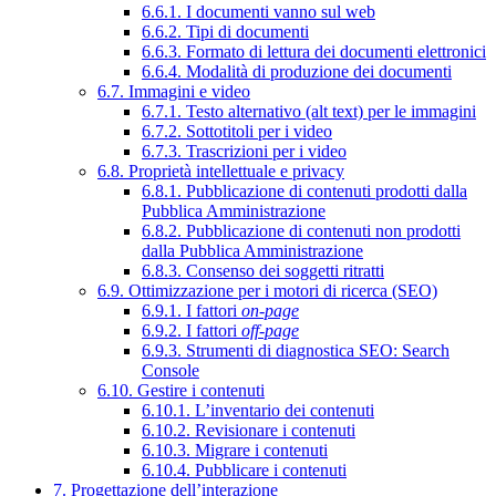
6.6.1. I documenti vanno sul web
6.6.2. Tipi di documenti
6.6.3. Formato di lettura dei documenti elettronici
6.6.4. Modalità di produzione dei documenti
6.7. Immagini e video
6.7.1. Testo alternativo (alt text) per le immagini
6.7.2. Sottotitoli per i video
6.7.3. Trascrizioni per i video
6.8. Proprietà intellettuale e privacy
6.8.1. Pubblicazione di contenuti prodotti dalla
Pubblica Amministrazione
6.8.2. Pubblicazione di contenuti non prodotti
dalla Pubblica Amministrazione
6.8.3. Consenso dei soggetti ritratti
6.9. Ottimizzazione per i motori di ricerca (SEO)
6.9.1. I fattori
on-page
6.9.2. I fattori
off-page
6.9.3. Strumenti di diagnostica SEO: Search
Console
6.10. Gestire i contenuti
6.10.1. L’inventario dei contenuti
6.10.2. Revisionare i contenuti
6.10.3. Migrare i contenuti
6.10.4. Pubblicare i contenuti
7. Progettazione dell’interazione