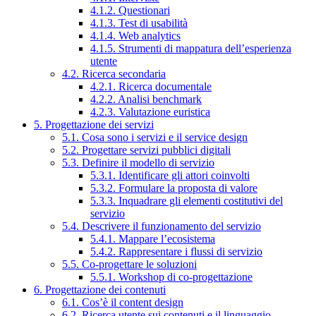
4.1.2. Questionari
4.1.3. Test di usabilità
4.1.4. Web analytics
4.1.5. Strumenti di mappatura dell’esperienza
utente
4.2. Ricerca secondaria
4.2.1. Ricerca documentale
4.2.2. Analisi benchmark
4.2.3. Valutazione euristica
5. Progettazione dei servizi
5.1. Cosa sono i servizi e il service design
5.2. Progettare servizi pubblici digitali
5.3. Definire il modello di servizio
5.3.1. Identificare gli attori coinvolti
5.3.2. Formulare la proposta di valore
5.3.3. Inquadrare gli elementi costitutivi del
servizio
5.4. Descrivere il funzionamento del servizio
5.4.1. Mappare l’ecosistema
5.4.2. Rappresentare i flussi di servizio
5.5. Co-progettare le soluzioni
5.5.1. Workshop di co-progettazione
6. Progettazione dei contenuti
6.1. Cos’è il content design
6.2. Ricerca utente sui contenuti e il linguaggio