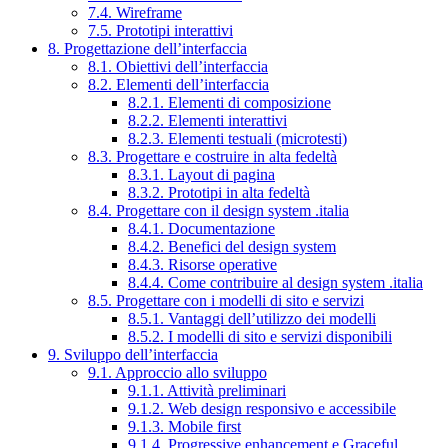
7.4. Wireframe
7.5. Prototipi interattivi
8. Progettazione dell’interfaccia
8.1. Obiettivi dell’interfaccia
8.2. Elementi dell’interfaccia
8.2.1. Elementi di composizione
8.2.2. Elementi interattivi
8.2.3. Elementi testuali (microtesti)
8.3. Progettare e costruire in alta fedeltà
8.3.1. Layout di pagina
8.3.2. Prototipi in alta fedeltà
8.4. Progettare con il design system .italia
8.4.1. Documentazione
8.4.2. Benefici del design system
8.4.3. Risorse operative
8.4.4. Come contribuire al design system .italia
8.5. Progettare con i modelli di sito e servizi
8.5.1. Vantaggi dell’utilizzo dei modelli
8.5.2. I modelli di sito e servizi disponibili
9. Sviluppo dell’interfaccia
9.1. Approccio allo sviluppo
9.1.1. Attività preliminari
9.1.2. Web design responsivo e accessibile
9.1.3. Mobile first
9.1.4. Progressive enhancement e Graceful