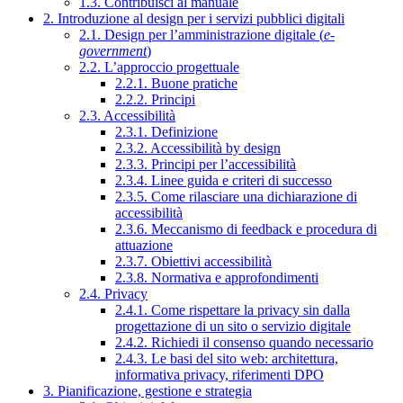
1.3. Contribuisci al manuale
2. Introduzione al design per i servizi pubblici digitali
2.1. Design per l’amministrazione digitale (
e-
government
)
2.2. L’approccio progettuale
2.2.1. Buone pratiche
2.2.2. Principi
2.3. Accessibilità
2.3.1. Definizione
2.3.2. Accessibilità by design
2.3.3. Principi per l’accessibilità
2.3.4. Linee guida e criteri di successo
2.3.5. Come rilasciare una dichiarazione di
accessibilità
2.3.6. Meccanismo di feedback e procedura di
attuazione
2.3.7. Obiettivi accessibilità
2.3.8. Normativa e approfondimenti
2.4. Privacy
2.4.1. Come rispettare la privacy sin dalla
progettazione di un sito o servizio digitale
2.4.2. Richiedi il consenso quando necessario
2.4.3. Le basi del sito web: architettura,
informativa privacy, riferimenti DPO
3. Pianificazione, gestione e strategia