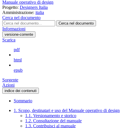
Manuale operativo di design
Progetto:
Designers Italia
Amministrazione:
italia
Cerca nel documento
Cerca nel documento
Informazioni
versione-corrente
Scarica
pdf
html
epub
Sorgente
Azioni
indice dei contenuti
Sommario
1. Scopo, destinatari e uso del Manuale operativo di design
1.1. Versionamento e storico
1.2. Consultazione del manuale
1.3. Contribuisci al manuale