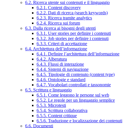
6.2. Ricerca utente sui contenuti e il linguaggio
6.2.1. Content discovery
6.2.2. Dati di ricerca (search keywords)
6.2.3. Ricerca tramite analytics
6.2.4. Ricerca sui forum
6.3. Dalla ricerca ai bisogni degli utenti
6.3.1. User stories per definire i contenuti
6.3.2. Job stories per definire i contenuti
6.3.3. Criteri di accettazione
6.4. Architettura dell’informazione
6.4.1. Definire l’architettura dell’informazione
6.4.2. Alberatura
6.4.3. Flussi di interazione
6.4.4. Sistemi di navigazione
6.4.5. Tipologie di contenuto (content type)
6.4.6. Ontologie e standard
6.4.7. Vocabolari controllati e tassonomie
6.5. Scrittura e linguaggio
6.5.1. Come leggono le persone sul web
6.5.2. Le regole per un linguaggio semplice
6.5.3. Microtesti
6.5.4. Scrittura collaborativa
6.5.5. Content critique
6.5.6. Traduzione e localizzazione dei contenuti
6.6. Documenti