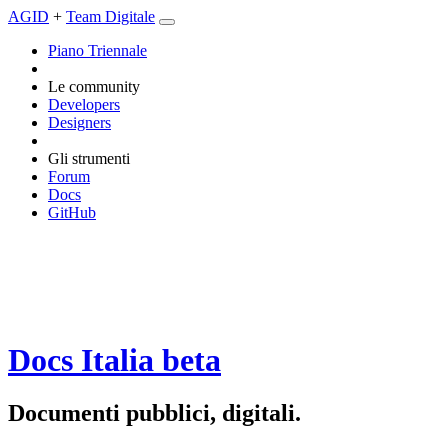
AGID
+
Team Digitale
Piano Triennale
Le community
Developers
Designers
Gli strumenti
Forum
Docs
GitHub
Docs Italia
beta
Documenti pubblici, digitali.