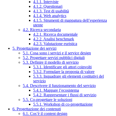
4.1.1. Interviste
4.1.2. Questionari
4.1.3. Test di usabilità
4.1.4. Web analytics
4.1.5. Strumenti di mappatura dell’esperienza
utente
4.2. Ricerca secondaria
4.2.1. Ricerca documentale
4.2.2. Analisi benchmark
4.2.3. Valutazione euristica
5. Progettazione dei servizi
5.1. Cosa sono i servizi e il service design
5.2. Progettare servizi pubblici digitali
5.3. Definire il modello di servizio
5.3.1. Identificare gli attori coinvolti
5.3.2. Formulare la proposta di valore
5.3.3. Inquadrare gli elementi costitutivi del
servizio
5.4. Descrivere il funzionamento del servizio
5.4.1. Mappare l’ecosistema
5.4.2. Rappresentare i flussi di servizio
5.5. Co-progettare le soluzioni
5.5.1. Workshop di co-progettazione
6. Progettazione dei contenuti
6.1. Cos’è il content design