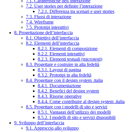
7.1. Caratteristiche dell’interazione
7.2. User stories per definire l’interazione
7.2.1. Differenza tra scenari e user stories
7.3. Flussi di interazione
7.4. Wireframe
7.5. Prototipi interattivi
8. Progettazione dell’interfaccia
8.1. Obiettivi dell’interfaccia
8.2. Elementi dell’interfaccia
8.2.1. Elementi di composizione
8.2.2. Elementi interattivi
8.2.3. Elementi testuali (microtesti)
8.3. Progettare e costruire in alta fedeltà
8.3.1. Layout di pagina
8.3.2. Prototipi in alta fedeltà
8.4. Progettare con il design system .italia
8.4.1. Documentazione
8.4.2. Benefici del design system
8.4.3. Risorse operative
8.4.4. Come contribuire al design system .italia
8.5. Progettare con i modelli di sito e servizi
8.5.1. Vantaggi dell’utilizzo dei modelli
8.5.2. I modelli di sito e servizi disponibili
9. Sviluppo dell’interfaccia
9.1. Approccio allo sviluppo