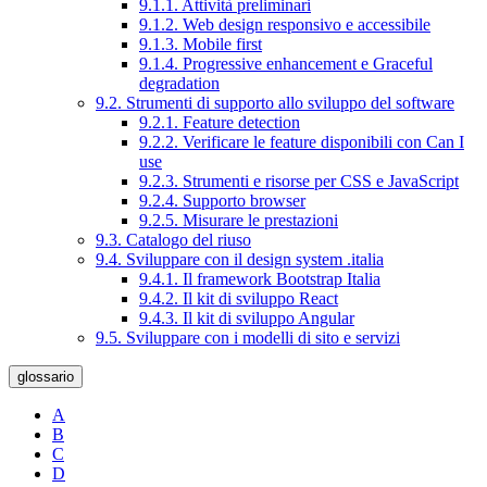
9.1.1. Attività preliminari
9.1.2. Web design responsivo e accessibile
9.1.3. Mobile first
9.1.4. Progressive enhancement e Graceful
degradation
9.2. Strumenti di supporto allo sviluppo del software
9.2.1. Feature detection
9.2.2. Verificare le feature disponibili con Can I
use
9.2.3. Strumenti e risorse per CSS e JavaScript
9.2.4. Supporto browser
9.2.5. Misurare le prestazioni
9.3. Catalogo del riuso
9.4. Sviluppare con il design system .italia
9.4.1. Il framework Bootstrap Italia
9.4.2. Il kit di sviluppo React
9.4.3. Il kit di sviluppo Angular
9.5. Sviluppare con i modelli di sito e servizi
glossario
A
B
C
D