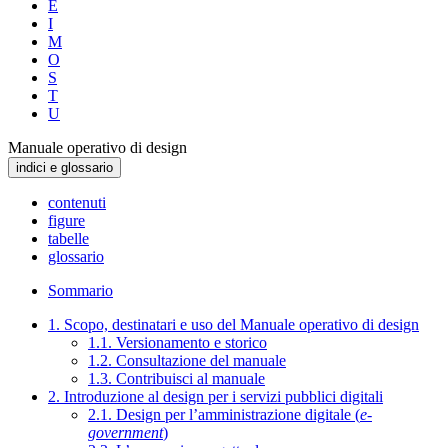
E
I
M
O
S
T
U
Manuale operativo di design
indici e glossario
contenuti
figure
tabelle
glossario
Sommario
1. Scopo, destinatari e uso del Manuale operativo di design
1.1. Versionamento e storico
1.2. Consultazione del manuale
1.3. Contribuisci al manuale
2. Introduzione al design per i servizi pubblici digitali
2.1. Design per l’amministrazione digitale (
e-
government
)