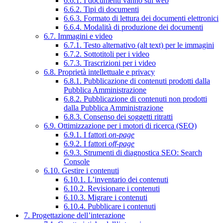
6.6.1. I documenti vanno sul web
6.6.2. Tipi di documenti
6.6.3. Formato di lettura dei documenti elettronici
6.6.4. Modalità di produzione dei documenti
6.7. Immagini e video
6.7.1. Testo alternativo (alt text) per le immagini
6.7.2. Sottotitoli per i video
6.7.3. Trascrizioni per i video
6.8. Proprietà intellettuale e privacy
6.8.1. Pubblicazione di contenuti prodotti dalla
Pubblica Amministrazione
6.8.2. Pubblicazione di contenuti non prodotti
dalla Pubblica Amministrazione
6.8.3. Consenso dei soggetti ritratti
6.9. Ottimizzazione per i motori di ricerca (SEO)
6.9.1. I fattori
on-page
6.9.2. I fattori
off-page
6.9.3. Strumenti di diagnostica SEO: Search
Console
6.10. Gestire i contenuti
6.10.1. L’inventario dei contenuti
6.10.2. Revisionare i contenuti
6.10.3. Migrare i contenuti
6.10.4. Pubblicare i contenuti
7. Progettazione dell’interazione