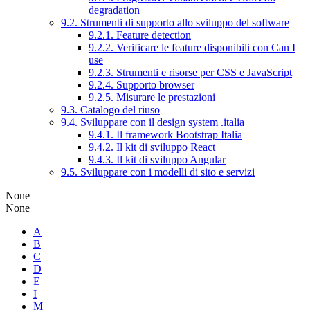
degradation
9.2. Strumenti di supporto allo sviluppo del software
9.2.1. Feature detection
9.2.2. Verificare le feature disponibili con Can I
use
9.2.3. Strumenti e risorse per CSS e JavaScript
9.2.4. Supporto browser
9.2.5. Misurare le prestazioni
9.3. Catalogo del riuso
9.4. Sviluppare con il design system .italia
9.4.1. Il framework Bootstrap Italia
9.4.2. Il kit di sviluppo React
9.4.3. Il kit di sviluppo Angular
9.5. Sviluppare con i modelli di sito e servizi
None
None
A
B
C
D
E
I
M