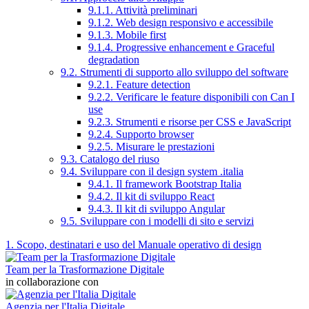
9.1.1. Attività preliminari
9.1.2. Web design responsivo e accessibile
9.1.3. Mobile first
9.1.4. Progressive enhancement e Graceful
degradation
9.2. Strumenti di supporto allo sviluppo del software
9.2.1. Feature detection
9.2.2. Verificare le feature disponibili con Can I
use
9.2.3. Strumenti e risorse per CSS e JavaScript
9.2.4. Supporto browser
9.2.5. Misurare le prestazioni
9.3. Catalogo del riuso
9.4. Sviluppare con il design system .italia
9.4.1. Il framework Bootstrap Italia
9.4.2. Il kit di sviluppo React
9.4.3. Il kit di sviluppo Angular
9.5. Sviluppare con i modelli di sito e servizi
1. Scopo, destinatari e uso del Manuale operativo di design
Team per la Trasformazione Digitale
in collaborazione con
Agenzia per l'Italia Digitale