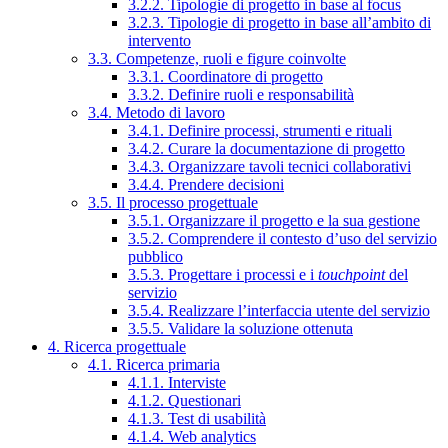
3.2.2. Tipologie di progetto in base al focus
3.2.3. Tipologie di progetto in base all’ambito di
intervento
3.3. Competenze, ruoli e figure coinvolte
3.3.1. Coordinatore di progetto
3.3.2. Definire ruoli e responsabilità
3.4. Metodo di lavoro
3.4.1. Definire processi, strumenti e rituali
3.4.2. Curare la documentazione di progetto
3.4.3. Organizzare tavoli tecnici collaborativi
3.4.4. Prendere decisioni
3.5. Il processo progettuale
3.5.1. Organizzare il progetto e la sua gestione
3.5.2. Comprendere il contesto d’uso del servizio
pubblico
3.5.3. Progettare i processi e i
touchpoint
del
servizio
3.5.4. Realizzare l’interfaccia utente del servizio
3.5.5. Validare la soluzione ottenuta
4. Ricerca progettuale
4.1. Ricerca primaria
4.1.1. Interviste
4.1.2. Questionari
4.1.3. Test di usabilità
4.1.4. Web analytics