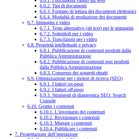
6.6.1. I documenti vanno sul web
6.6.2. Tipi di documenti
6.6.3. Formato di lettura dei documenti elettronici
6.6.4. Modalità di produzione dei documenti
6.7. Immagini e video
6.7.1. Testo alternativo (alt text) per le immagini
6.7.2. Sottotitoli per i video
6.7.3. Trascrizioni per i video
6.8. Proprietà intellettuale e privacy
6.8.1. Pubblicazione di contenuti prodotti dalla
Pubblica Amministrazione
6.8.2. Pubblicazione di contenuti non prodotti
dalla Pubblica Amministrazione
6.8.3. Consenso dei soggetti ritratti
6.9. Ottimizzazione per i motori di ricerca (SEO)
6.9.1. I fattori
on-page
6.9.2. I fattori
off-page
6.9.3. Strumenti di diagnostica SEO: Search
Console
6.10. Gestire i contenuti
6.10.1. L’inventario dei contenuti
6.10.2. Revisionare i contenuti
6.10.3. Migrare i contenuti
6.10.4. Pubblicare i contenuti
7. Progettazione dell’interazione