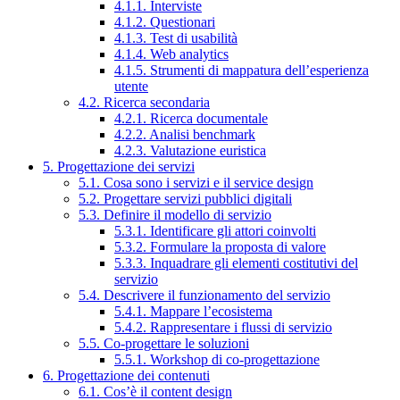
4.1.1. Interviste
4.1.2. Questionari
4.1.3. Test di usabilità
4.1.4. Web analytics
4.1.5. Strumenti di mappatura dell’esperienza
utente
4.2. Ricerca secondaria
4.2.1. Ricerca documentale
4.2.2. Analisi benchmark
4.2.3. Valutazione euristica
5. Progettazione dei servizi
5.1. Cosa sono i servizi e il service design
5.2. Progettare servizi pubblici digitali
5.3. Definire il modello di servizio
5.3.1. Identificare gli attori coinvolti
5.3.2. Formulare la proposta di valore
5.3.3. Inquadrare gli elementi costitutivi del
servizio
5.4. Descrivere il funzionamento del servizio
5.4.1. Mappare l’ecosistema
5.4.2. Rappresentare i flussi di servizio
5.5. Co-progettare le soluzioni
5.5.1. Workshop di co-progettazione
6. Progettazione dei contenuti
6.1. Cos’è il content design