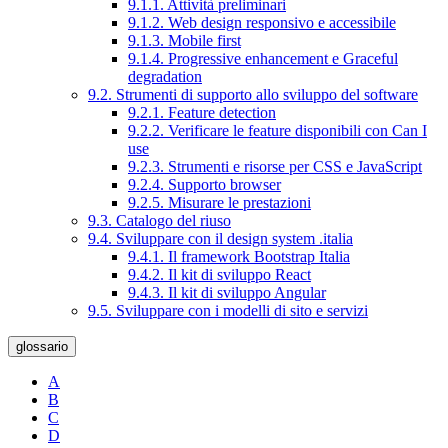
9.1.1. Attività preliminari
9.1.2. Web design responsivo e accessibile
9.1.3. Mobile first
9.1.4. Progressive enhancement e Graceful
degradation
9.2. Strumenti di supporto allo sviluppo del software
9.2.1. Feature detection
9.2.2. Verificare le feature disponibili con Can I
use
9.2.3. Strumenti e risorse per CSS e JavaScript
9.2.4. Supporto browser
9.2.5. Misurare le prestazioni
9.3. Catalogo del riuso
9.4. Sviluppare con il design system .italia
9.4.1. Il framework Bootstrap Italia
9.4.2. Il kit di sviluppo React
9.4.3. Il kit di sviluppo Angular
9.5. Sviluppare con i modelli di sito e servizi
glossario
A
B
C
D