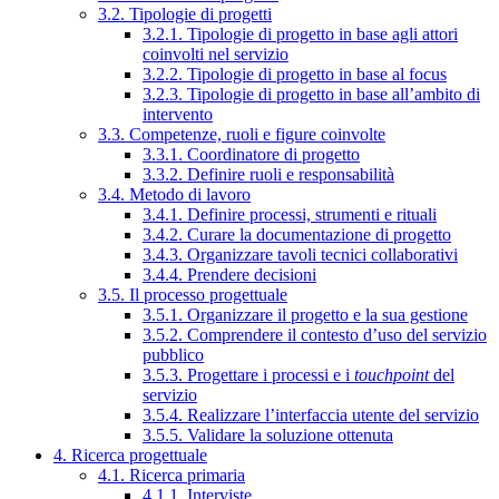
3.2. Tipologie di progetti
3.2.1. Tipologie di progetto in base agli attori
coinvolti nel servizio
3.2.2. Tipologie di progetto in base al focus
3.2.3. Tipologie di progetto in base all’ambito di
intervento
3.3. Competenze, ruoli e figure coinvolte
3.3.1. Coordinatore di progetto
3.3.2. Definire ruoli e responsabilità
3.4. Metodo di lavoro
3.4.1. Definire processi, strumenti e rituali
3.4.2. Curare la documentazione di progetto
3.4.3. Organizzare tavoli tecnici collaborativi
3.4.4. Prendere decisioni
3.5. Il processo progettuale
3.5.1. Organizzare il progetto e la sua gestione
3.5.2. Comprendere il contesto d’uso del servizio
pubblico
3.5.3. Progettare i processi e i
touchpoint
del
servizio
3.5.4. Realizzare l’interfaccia utente del servizio
3.5.5. Validare la soluzione ottenuta
4. Ricerca progettuale
4.1. Ricerca primaria
4.1.1. Interviste