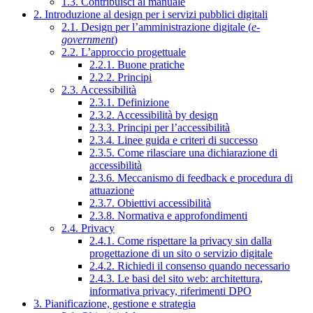
1.3. Contribuisci al manuale
2. Introduzione al design per i servizi pubblici digitali
2.1. Design per l’amministrazione digitale (
e-
government
)
2.2. L’approccio progettuale
2.2.1. Buone pratiche
2.2.2. Principi
2.3. Accessibilità
2.3.1. Definizione
2.3.2. Accessibilità by design
2.3.3. Principi per l’accessibilità
2.3.4. Linee guida e criteri di successo
2.3.5. Come rilasciare una dichiarazione di
accessibilità
2.3.6. Meccanismo di feedback e procedura di
attuazione
2.3.7. Obiettivi accessibilità
2.3.8. Normativa e approfondimenti
2.4. Privacy
2.4.1. Come rispettare la privacy sin dalla
progettazione di un sito o servizio digitale
2.4.2. Richiedi il consenso quando necessario
2.4.3. Le basi del sito web: architettura,
informativa privacy, riferimenti DPO
3. Pianificazione, gestione e strategia