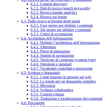
6.2.1. Content discovery
6.2.2. Dati di ricerca (search keywords)
6.2.3. Ricerca tramite analytics
6.2.4. Ricerca sui forum
6.3. Dalla ricerca ai bisogni degli utenti
6.3.1. User stories per definire i contenuti
6.3.2. Job stories per definire i contenuti
6.3.3. Criteri di accettazione
6.4. Architettura dell’informazione
6.4.1. Definire l’architettura dell’informazione
6.4.2. Alberatura
6.4.3. Flussi di interazione
6.4.4. Sistemi di navigazione
6.4.5. Tipologie di contenuto (content type)
6.4.6. Ontologie e standard
6.4.7. Vocabolari controllati e tassonomie
6.5. Scrittura e linguaggio
6.5.1. Come leggono le persone sul web
6.5.2. Le regole per un linguaggio semplice
6.5.3. Microtesti
6.5.4. Scrittura collaborativa
6.5.5. Content critique
6.5.6. Traduzione e localizzazione dei contenuti
6.6. Documenti