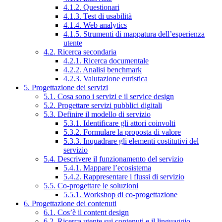
4.1.2. Questionari
4.1.3. Test di usabilità
4.1.4. Web analytics
4.1.5. Strumenti di mappatura dell’esperienza
utente
4.2. Ricerca secondaria
4.2.1. Ricerca documentale
4.2.2. Analisi benchmark
4.2.3. Valutazione euristica
5. Progettazione dei servizi
5.1. Cosa sono i servizi e il service design
5.2. Progettare servizi pubblici digitali
5.3. Definire il modello di servizio
5.3.1. Identificare gli attori coinvolti
5.3.2. Formulare la proposta di valore
5.3.3. Inquadrare gli elementi costitutivi del
servizio
5.4. Descrivere il funzionamento del servizio
5.4.1. Mappare l’ecosistema
5.4.2. Rappresentare i flussi di servizio
5.5. Co-progettare le soluzioni
5.5.1. Workshop di co-progettazione
6. Progettazione dei contenuti
6.1. Cos’è il content design
6.2. Ricerca utente sui contenuti e il linguaggio