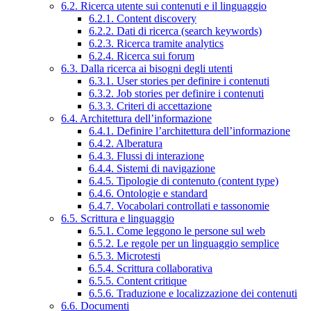
6.2. Ricerca utente sui contenuti e il linguaggio
6.2.1. Content discovery
6.2.2. Dati di ricerca (search keywords)
6.2.3. Ricerca tramite analytics
6.2.4. Ricerca sui forum
6.3. Dalla ricerca ai bisogni degli utenti
6.3.1. User stories per definire i contenuti
6.3.2. Job stories per definire i contenuti
6.3.3. Criteri di accettazione
6.4. Architettura dell’informazione
6.4.1. Definire l’architettura dell’informazione
6.4.2. Alberatura
6.4.3. Flussi di interazione
6.4.4. Sistemi di navigazione
6.4.5. Tipologie di contenuto (content type)
6.4.6. Ontologie e standard
6.4.7. Vocabolari controllati e tassonomie
6.5. Scrittura e linguaggio
6.5.1. Come leggono le persone sul web
6.5.2. Le regole per un linguaggio semplice
6.5.3. Microtesti
6.5.4. Scrittura collaborativa
6.5.5. Content critique
6.5.6. Traduzione e localizzazione dei contenuti
6.6. Documenti