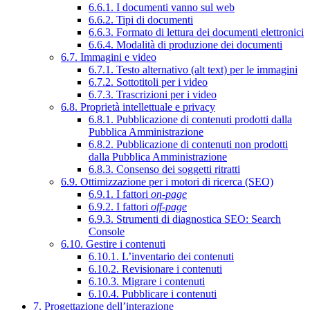
6.6.1. I documenti vanno sul web
6.6.2. Tipi di documenti
6.6.3. Formato di lettura dei documenti elettronici
6.6.4. Modalità di produzione dei documenti
6.7. Immagini e video
6.7.1. Testo alternativo (alt text) per le immagini
6.7.2. Sottotitoli per i video
6.7.3. Trascrizioni per i video
6.8. Proprietà intellettuale e privacy
6.8.1. Pubblicazione di contenuti prodotti dalla
Pubblica Amministrazione
6.8.2. Pubblicazione di contenuti non prodotti
dalla Pubblica Amministrazione
6.8.3. Consenso dei soggetti ritratti
6.9. Ottimizzazione per i motori di ricerca (SEO)
6.9.1. I fattori
on-page
6.9.2. I fattori
off-page
6.9.3. Strumenti di diagnostica SEO: Search
Console
6.10. Gestire i contenuti
6.10.1. L’inventario dei contenuti
6.10.2. Revisionare i contenuti
6.10.3. Migrare i contenuti
6.10.4. Pubblicare i contenuti
7. Progettazione dell’interazione