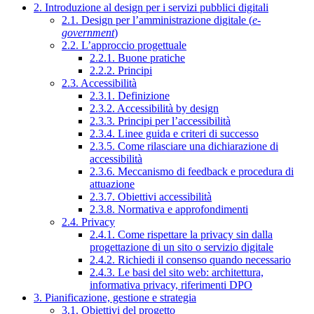
2. Introduzione al design per i servizi pubblici digitali
2.1. Design per l’amministrazione digitale (
e-
government
)
2.2. L’approccio progettuale
2.2.1. Buone pratiche
2.2.2. Principi
2.3. Accessibilità
2.3.1. Definizione
2.3.2. Accessibilità by design
2.3.3. Principi per l’accessibilità
2.3.4. Linee guida e criteri di successo
2.3.5. Come rilasciare una dichiarazione di
accessibilità
2.3.6. Meccanismo di feedback e procedura di
attuazione
2.3.7. Obiettivi accessibilità
2.3.8. Normativa e approfondimenti
2.4. Privacy
2.4.1. Come rispettare la privacy sin dalla
progettazione di un sito o servizio digitale
2.4.2. Richiedi il consenso quando necessario
2.4.3. Le basi del sito web: architettura,
informativa privacy, riferimenti DPO
3. Pianificazione, gestione e strategia
3.1. Obiettivi del progetto