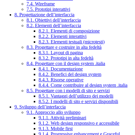
7.4. Wireframe
7.5. Prototipi interattivi
8. Progettazione dell’interfaccia
8.1. Obiettivi dell’interfaccia
8.2. Elementi dell’interfaccia
8.2.1. Elementi di composizione
8.2.2. Elementi interattivi
8.2.3. Elementi testuali (microtesti)
8.3. Progettare e costruire in alta fedeltà
8.3.1. Layout di pagina
8.3.2. Prototipi in alta fedeltà
8.4. Progettare con il design system .italia
8.4.1. Documentazione
8.4.2. Benefici del design system
8.4.3. Risorse operative
8.4.4. Come contribuire al design system .italia
8.5. Progettare con i modelli di sito e servizi
8.5.1. Vantaggi dell’utilizzo dei modelli
8.5.2. I modelli di sito e servizi disponibili
9. Sviluppo dell’interfaccia
9.1. Approccio allo sviluppo
9.1.1. Attività preliminari
9.1.2. Web design responsivo e accessibile
9.1.3. Mobile first
9.1.4. Progressive enhancement e Graceful