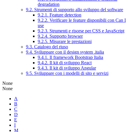
degradation
9.2. Strumenti di supporto allo sviluppo del software
9.2.1. Feature detection
9.2.2. Verificare le feature disponibili con Can I
use
9.2.3. Strumenti e risorse per CSS e JavaScript
9.2.4. Supporto browser
9.2.5. Misurare le prestazioni
9.3. Catalogo del riuso
9.4. Sviluppare con il design system .italia
9.4.1. Il framework Bootstrap Italia
9.4.2. Il kit di sviluppo React
9.4.3. Il kit di sviluppo Angular
9.5. Sviluppare con i modelli di sito e servizi
None
None
A
B
C
D
E
I
M