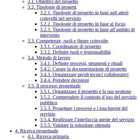
3.1. Obiettivi del progetto
3.2. Tipologie di progetti
3.2.1. Tipologie di progetto in base agli attori
coinvolti nel servizio
3.2.2. Tipologie di progetto in base al focus
3.2.3. Tipologie di progetto in base all’ambito di
intervento
3.3. Competenze, ruoli e figure coinvolte
3.3.1. Coordinatore di progetto
3.3.2. Definire ruoli e responsabilità
3.4. Metodo di lavoro
3.4.1. Definire processi, strumenti e rituali
3.4.2. Curare la documentazione di progetto
3.4.3. Organizzare tavoli tecnici collaborativi
3.4.4. Prendere decisioni
3.5. Il processo progettuale
3.5.1. Organizzare il progetto e la sua gestione
3.5.2. Comprendere il contesto d’uso del servizio
pubblico
3.5.3. Progettare i processi e i
touchpoint
del
servizio
3.5.4. Realizzare l’interfaccia utente del servizio
3.5.5. Validare la soluzione ottenuta
4. Ricerca progettuale
4.1. Ricerca primaria