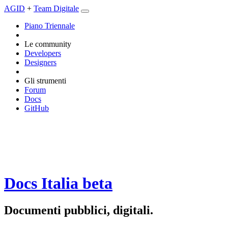
AGID
+
Team Digitale
Piano Triennale
Le community
Developers
Designers
Gli strumenti
Forum
Docs
GitHub
Docs Italia
beta
Documenti pubblici, digitali.