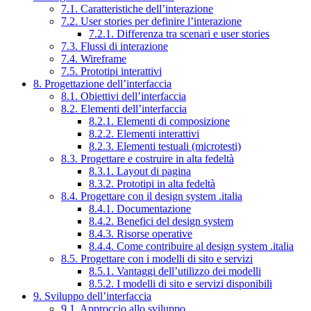
7.1. Caratteristiche dell’interazione
7.2. User stories per definire l’interazione
7.2.1. Differenza tra scenari e user stories
7.3. Flussi di interazione
7.4. Wireframe
7.5. Prototipi interattivi
8. Progettazione dell’interfaccia
8.1. Obiettivi dell’interfaccia
8.2. Elementi dell’interfaccia
8.2.1. Elementi di composizione
8.2.2. Elementi interattivi
8.2.3. Elementi testuali (microtesti)
8.3. Progettare e costruire in alta fedeltà
8.3.1. Layout di pagina
8.3.2. Prototipi in alta fedeltà
8.4. Progettare con il design system .italia
8.4.1. Documentazione
8.4.2. Benefici del design system
8.4.3. Risorse operative
8.4.4. Come contribuire al design system .italia
8.5. Progettare con i modelli di sito e servizi
8.5.1. Vantaggi dell’utilizzo dei modelli
8.5.2. I modelli di sito e servizi disponibili
9. Sviluppo dell’interfaccia
9.1. Approccio allo sviluppo