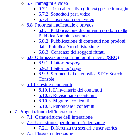
6.7. Immagini e video
6.7.1. Testo alternativo (alt text) per le immagini
6.7.2. Sottotitoli per i video
6.7.3. Trascrizioni per i video
6.8. Proprietà intellettuale e privacy
6.8.1. Pubblicazione di contenuti prodotti dalla
Pubblica Amministrazione
6.8.2. Pubblicazione di contenuti non prodotti
dalla Pubblica Amministrazione
6.8.3. Consenso dei soggetti ritratti
6.9. Ottimizzazione per i motori di ricerca (SEO)
6.9.1. I fattori
on-page
6.9.2. I fattori
off-page
6.9.3. Strumenti di diagnostica SEO: Search
Console
6.10. Gestire i contenuti
6.10.1. L’inventario dei contenuti
6.10.2. Revisionare i contenuti
6.10.3. Migrare i contenuti
6.10.4. Pubblicare i contenuti
7. Progettazione dell’interazione
7.1. Caratteristiche dell’interazione
7.2. User stories per definire l’interazione
7.2.1. Differenza tra scenari e user stories
7.3. Flussi di interazione