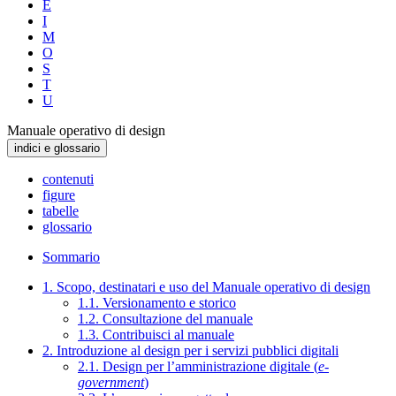
E
I
M
O
S
T
U
Manuale operativo di design
indici e glossario
contenuti
figure
tabelle
glossario
Sommario
1. Scopo, destinatari e uso del Manuale operativo di design
1.1. Versionamento e storico
1.2. Consultazione del manuale
1.3. Contribuisci al manuale
2. Introduzione al design per i servizi pubblici digitali
2.1. Design per l’amministrazione digitale (
e-
government
)