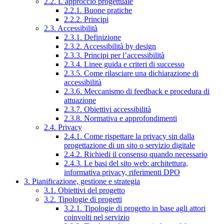
2.2. L’approccio progettuale
2.2.1. Buone pratiche
2.2.2. Principi
2.3. Accessibilità
2.3.1. Definizione
2.3.2. Accessibilità by design
2.3.3. Principi per l’accessibilità
2.3.4. Linee guida e criteri di successo
2.3.5. Come rilasciare una dichiarazione di
accessibilità
2.3.6. Meccanismo di feedback e procedura di
attuazione
2.3.7. Obiettivi accessibilità
2.3.8. Normativa e approfondimenti
2.4. Privacy
2.4.1. Come rispettare la privacy sin dalla
progettazione di un sito o servizio digitale
2.4.2. Richiedi il consenso quando necessario
2.4.3. Le basi del sito web: architettura,
informativa privacy, riferimenti DPO
3. Pianificazione, gestione e strategia
3.1. Obiettivi del progetto
3.2. Tipologie di progetti
3.2.1. Tipologie di progetto in base agli attori
coinvolti nel servizio