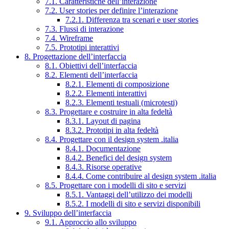
7.1. Caratteristiche dell’interazione
7.2. User stories per definire l’interazione
7.2.1. Differenza tra scenari e user stories
7.3. Flussi di interazione
7.4. Wireframe
7.5. Prototipi interattivi
8. Progettazione dell’interfaccia
8.1. Obiettivi dell’interfaccia
8.2. Elementi dell’interfaccia
8.2.1. Elementi di composizione
8.2.2. Elementi interattivi
8.2.3. Elementi testuali (microtesti)
8.3. Progettare e costruire in alta fedeltà
8.3.1. Layout di pagina
8.3.2. Prototipi in alta fedeltà
8.4. Progettare con il design system .italia
8.4.1. Documentazione
8.4.2. Benefici del design system
8.4.3. Risorse operative
8.4.4. Come contribuire al design system .italia
8.5. Progettare con i modelli di sito e servizi
8.5.1. Vantaggi dell’utilizzo dei modelli
8.5.2. I modelli di sito e servizi disponibili
9. Sviluppo dell’interfaccia
9.1. Approccio allo sviluppo