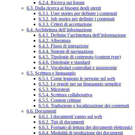
6.2.4. Ricerca sui forum
6.3. Dalla ricerca ai bisogni degli utenti
6.3.1. User stories per definire i contenuti
6.3.2. Job stories per definire i contenuti
6.3.3. Criteri di accettazione
6.4. Architettura dell’informazione
6.4.1. Definire l’architettura dell’informazione
6.4.2. Alberatura
6.4.3. Flussi di interazione
6.4.4. Sistemi di navigazione
6.4.5. Tipologie di contenuto (content type)
6.4.6. Ontologie e standard
6.4.7. Vocabolari controllati e tassonomie
6.5. Scrittura e linguaggio
6.5.1. Come leggono le persone sul web
6.5.2. Le regole per un linguaggio semplice
6.5.3. Microtesti
6.5.4. Scrittura collaborativa
6.5.5. Content critique
6.5.6. Traduzione e localizzazione dei contenuti
6.6. Documenti
6.6.1. I documenti vanno sul web
6.6.2. Tipi di documenti
6.6.3. Formato di lettura dei documenti elettronici
6.6.4. Modalità di produzione dei documenti