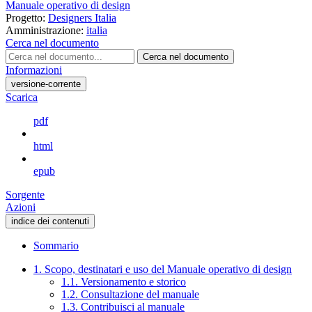
Manuale operativo di design
Progetto:
Designers Italia
Amministrazione:
italia
Cerca nel documento
Cerca nel documento
Informazioni
versione-corrente
Scarica
pdf
html
epub
Sorgente
Azioni
indice dei contenuti
Sommario
1. Scopo, destinatari e uso del Manuale operativo di design
1.1. Versionamento e storico
1.2. Consultazione del manuale
1.3. Contribuisci al manuale