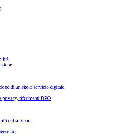
)
ilità
azione
ione di un sito o servizio digitale
va privacy, riferimenti DPO
olti nel servizio
ntervento