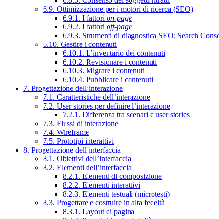
6.8.3. Consenso dei soggetti ritratti
6.9. Ottimizzazione per i motori di ricerca (SEO)
6.9.1. I fattori
on-page
6.9.2. I fattori
off-page
6.9.3. Strumenti di diagnostica SEO: Search Cons
6.10. Gestire i contenuti
6.10.1. L’inventario dei contenuti
6.10.2. Revisionare i contenuti
6.10.3. Migrare i contenuti
6.10.4. Pubblicare i contenuti
7. Progettazione dell’interazione
7.1. Caratteristiche dell’interazione
7.2. User stories per definire l’interazione
7.2.1. Differenza tra scenari e user stories
7.3. Flussi di interazione
7.4. Wireframe
7.5. Prototipi interattivi
8. Progettazione dell’interfaccia
8.1. Obiettivi dell’interfaccia
8.2. Elementi dell’interfaccia
8.2.1. Elementi di composizione
8.2.2. Elementi interattivi
8.2.3. Elementi testuali (microtesti)
8.3. Progettare e costruire in alta fedeltà
8.3.1. Layout di pagina