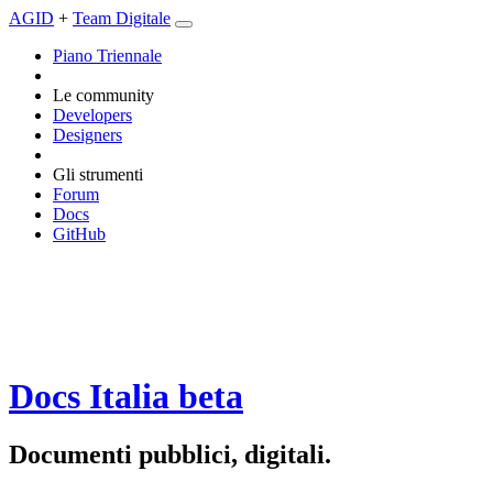
AGID
+
Team Digitale
Piano Triennale
Le community
Developers
Designers
Gli strumenti
Forum
Docs
GitHub
Docs Italia
beta
Documenti pubblici, digitali.