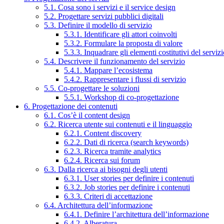
5.1. Cosa sono i servizi e il service design
5.2. Progettare servizi pubblici digitali
5.3. Definire il modello di servizio
5.3.1. Identificare gli attori coinvolti
5.3.2. Formulare la proposta di valore
5.3.3. Inquadrare gli elementi costitutivi del serviz
5.4. Descrivere il funzionamento del servizio
5.4.1. Mappare l’ecosistema
5.4.2. Rappresentare i flussi di servizio
5.5. Co-progettare le soluzioni
5.5.1. Workshop di co-progettazione
6. Progettazione dei contenuti
6.1. Cos’è il content design
6.2. Ricerca utente sui contenuti e il linguaggio
6.2.1. Content discovery
6.2.2. Dati di ricerca (search keywords)
6.2.3. Ricerca tramite analytics
6.2.4. Ricerca sui forum
6.3. Dalla ricerca ai bisogni degli utenti
6.3.1. User stories per definire i contenuti
6.3.2. Job stories per definire i contenuti
6.3.3. Criteri di accettazione
6.4. Architettura dell’informazione
6.4.1. Definire l’architettura dell’informazione
6.4.2. Alberatura