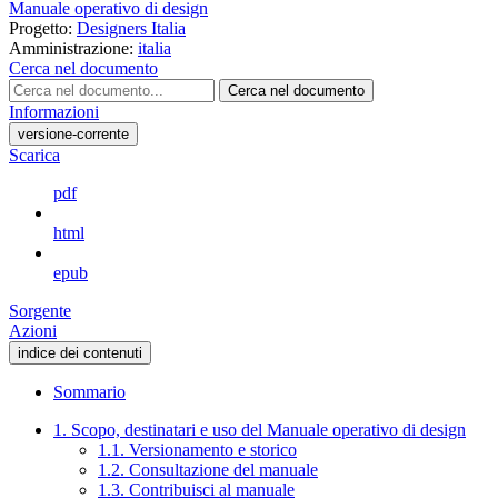
Manuale operativo di design
Progetto:
Designers Italia
Amministrazione:
italia
Cerca nel documento
Cerca nel documento
Informazioni
versione-corrente
Scarica
pdf
html
epub
Sorgente
Azioni
indice dei contenuti
Sommario
1. Scopo, destinatari e uso del Manuale operativo di design
1.1. Versionamento e storico
1.2. Consultazione del manuale
1.3. Contribuisci al manuale