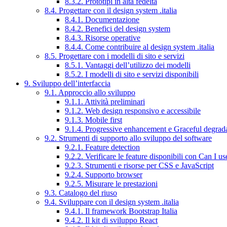
8.3.2. Prototipi in alta fedeltà
8.4. Progettare con il design system .italia
8.4.1. Documentazione
8.4.2. Benefici del design system
8.4.3. Risorse operative
8.4.4. Come contribuire al design system .italia
8.5. Progettare con i modelli di sito e servizi
8.5.1. Vantaggi dell’utilizzo dei modelli
8.5.2. I modelli di sito e servizi disponibili
9. Sviluppo dell’interfaccia
9.1. Approccio allo sviluppo
9.1.1. Attività preliminari
9.1.2. Web design responsivo e accessibile
9.1.3. Mobile first
9.1.4. Progressive enhancement e Graceful degrad
9.2. Strumenti di supporto allo sviluppo del software
9.2.1. Feature detection
9.2.2. Verificare le feature disponibili con Can I us
9.2.3. Strumenti e risorse per CSS e JavaScript
9.2.4. Supporto browser
9.2.5. Misurare le prestazioni
9.3. Catalogo del riuso
9.4. Sviluppare con il design system .italia
9.4.1. Il framework Bootstrap Italia
9.4.2. Il kit di sviluppo React