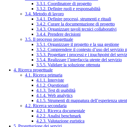
3.3.1. Coordinatore di progetto
3.3.2. Definire ruoli e responsabilità
3.4. Metodo di lavoro
3.4.1. Definire processi, strumenti e rituali
3.4.2. Curare la documentazione di progetto
3.4.3. Organizzare tavoli tecnici collaborativi
3.4.4. Prendere decisioni
3.5. Il processo progettuale
3.5.1. Organizzare il progetto e la sua gestione
3.5.2. Comprendere il contesto d’uso del servizio 
3.5.3. Progettare i processi e i
touchpoint
del servi
3.5.4. Realizzare l’interfaccia utente del servizio
3.5.5. Validare la soluzione ottenuta
4. Ricerca progettuale
4.1. Ricerca primaria
4.1.1. Interviste
4.1.2. Questionari
4.1.3. Test di usabilità
4.1.4. Web analytics
4.1.5. Strumenti di mappatura dell’esperienza uten
4.2. Ricerca secondaria
4.2.1. Ricerca documentale
4.2.2. Analisi benchmark
4.2.3. Valutazione euristica
5. Progettazione dei servizi