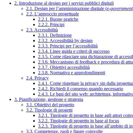
2. Introduzione al design per i servizi pubblici digitali
2.1. Design per l’amministrazione digitale (
e-government
2.2. L’approccio progettuale
2.2.1. Buone pratiche
2.2.2. Principi
2.3. Accessibilità
2.3.1. Definizione
2.3.2. Accessibilità by design
2.3.3. Principi per l’accessibilità
2.3.4. Linee guida e criteri di successo
2.3.5. Come rilasciare una dichiarazione di accessib
2.3.6. Meccanismo di feedback e procedura di attu
2.3.7. Obiettivi accessibilità
2.3.8. Normativa e approfondimenti
2.4. Privacy
2.4.1. Come rispettare la privacy sin dalla progettaz
2.4.2. Richiedi il consenso quando necessario
2.4.3. Le basi del sito web: architettura, informati
3. Pianificazione, gestione e strategia
3.1. Obiettivi del progetto
3.2. Tipologie di progetti
3.2.1. Tipologie di progetto in base agli attori coinv
3.2.2. Tipologie di progetto in base al focus
3.2.3. Tipologie di progetto in base all’ambito di i
3.3. Competenze, ruoli e figure coinvolte