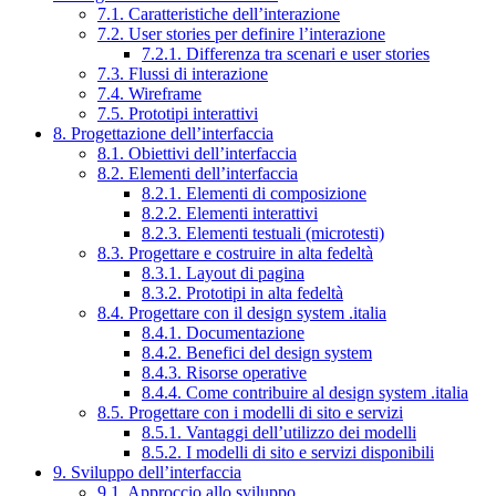
7.1. Caratteristiche dell’interazione
7.2. User stories per definire l’interazione
7.2.1. Differenza tra scenari e user stories
7.3. Flussi di interazione
7.4. Wireframe
7.5. Prototipi interattivi
8. Progettazione dell’interfaccia
8.1. Obiettivi dell’interfaccia
8.2. Elementi dell’interfaccia
8.2.1. Elementi di composizione
8.2.2. Elementi interattivi
8.2.3. Elementi testuali (microtesti)
8.3. Progettare e costruire in alta fedeltà
8.3.1. Layout di pagina
8.3.2. Prototipi in alta fedeltà
8.4. Progettare con il design system .italia
8.4.1. Documentazione
8.4.2. Benefici del design system
8.4.3. Risorse operative
8.4.4. Come contribuire al design system .italia
8.5. Progettare con i modelli di sito e servizi
8.5.1. Vantaggi dell’utilizzo dei modelli
8.5.2. I modelli di sito e servizi disponibili
9. Sviluppo dell’interfaccia
9.1. Approccio allo sviluppo