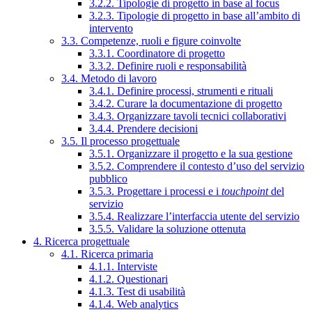
3.2.2. Tipologie di progetto in base al focus
3.2.3. Tipologie di progetto in base all’ambito di
intervento
3.3. Competenze, ruoli e figure coinvolte
3.3.1. Coordinatore di progetto
3.3.2. Definire ruoli e responsabilità
3.4. Metodo di lavoro
3.4.1. Definire processi, strumenti e rituali
3.4.2. Curare la documentazione di progetto
3.4.3. Organizzare tavoli tecnici collaborativi
3.4.4. Prendere decisioni
3.5. Il processo progettuale
3.5.1. Organizzare il progetto e la sua gestione
3.5.2. Comprendere il contesto d’uso del servizio
pubblico
3.5.3. Progettare i processi e i
touchpoint
del
servizio
3.5.4. Realizzare l’interfaccia utente del servizio
3.5.5. Validare la soluzione ottenuta
4. Ricerca progettuale
4.1. Ricerca primaria
4.1.1. Interviste
4.1.2. Questionari
4.1.3. Test di usabilità
4.1.4. Web analytics