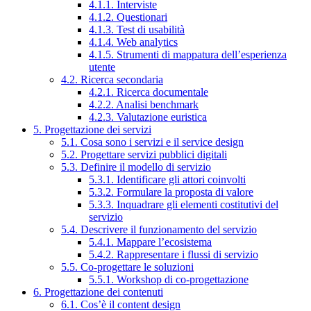
4.1.1. Interviste
4.1.2. Questionari
4.1.3. Test di usabilità
4.1.4. Web analytics
4.1.5. Strumenti di mappatura dell’esperienza
utente
4.2. Ricerca secondaria
4.2.1. Ricerca documentale
4.2.2. Analisi benchmark
4.2.3. Valutazione euristica
5. Progettazione dei servizi
5.1. Cosa sono i servizi e il service design
5.2. Progettare servizi pubblici digitali
5.3. Definire il modello di servizio
5.3.1. Identificare gli attori coinvolti
5.3.2. Formulare la proposta di valore
5.3.3. Inquadrare gli elementi costitutivi del
servizio
5.4. Descrivere il funzionamento del servizio
5.4.1. Mappare l’ecosistema
5.4.2. Rappresentare i flussi di servizio
5.5. Co-progettare le soluzioni
5.5.1. Workshop di co-progettazione
6. Progettazione dei contenuti
6.1. Cos’è il content design