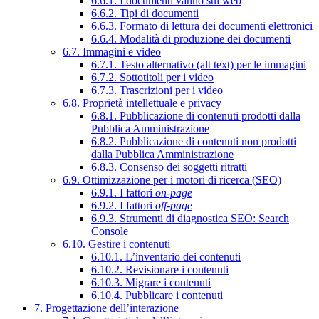
6.6.1. I documenti vanno sul web
6.6.2. Tipi di documenti
6.6.3. Formato di lettura dei documenti elettronici
6.6.4. Modalità di produzione dei documenti
6.7. Immagini e video
6.7.1. Testo alternativo (alt text) per le immagini
6.7.2. Sottotitoli per i video
6.7.3. Trascrizioni per i video
6.8. Proprietà intellettuale e privacy
6.8.1. Pubblicazione di contenuti prodotti dalla
Pubblica Amministrazione
6.8.2. Pubblicazione di contenuti non prodotti
dalla Pubblica Amministrazione
6.8.3. Consenso dei soggetti ritratti
6.9. Ottimizzazione per i motori di ricerca (SEO)
6.9.1. I fattori
on-page
6.9.2. I fattori
off-page
6.9.3. Strumenti di diagnostica SEO: Search
Console
6.10. Gestire i contenuti
6.10.1. L’inventario dei contenuti
6.10.2. Revisionare i contenuti
6.10.3. Migrare i contenuti
6.10.4. Pubblicare i contenuti
7. Progettazione dell’interazione