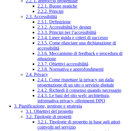
2.2. L’approccio progettuale
2.2.1. Buone pratiche
2.2.2. Principi
2.3. Accessibilità
2.3.1. Definizione
2.3.2. Accessibilità by design
2.3.3. Principi per l’accessibilità
2.3.4. Linee guida e criteri di successo
2.3.5. Come rilasciare una dichiarazione di
accessibilità
2.3.6. Meccanismo di feedback e procedura di
attuazione
2.3.7. Obiettivi accessibilità
2.3.8. Normativa e approfondimenti
2.4. Privacy
2.4.1. Come rispettare la privacy sin dalla
progettazione di un sito o servizio digitale
2.4.2. Richiedi il consenso quando necessario
2.4.3. Le basi del sito web: architettura,
informativa privacy, riferimenti DPO
3. Pianificazione, gestione e strategia
3.1. Obiettivi del progetto
3.2. Tipologie di progetti
3.2.1. Tipologie di progetto in base agli attori
coinvolti nel servizio