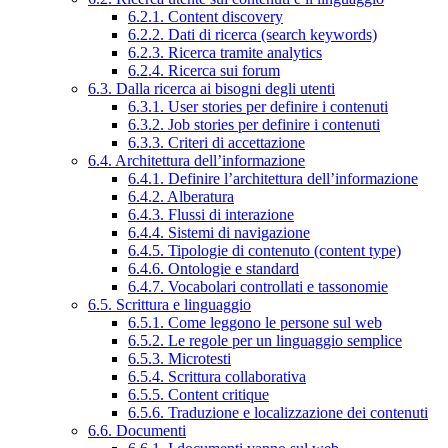
6.2.1. Content discovery
6.2.2. Dati di ricerca (search keywords)
6.2.3. Ricerca tramite analytics
6.2.4. Ricerca sui forum
6.3. Dalla ricerca ai bisogni degli utenti
6.3.1. User stories per definire i contenuti
6.3.2. Job stories per definire i contenuti
6.3.3. Criteri di accettazione
6.4. Architettura dell’informazione
6.4.1. Definire l’architettura dell’informazione
6.4.2. Alberatura
6.4.3. Flussi di interazione
6.4.4. Sistemi di navigazione
6.4.5. Tipologie di contenuto (content type)
6.4.6. Ontologie e standard
6.4.7. Vocabolari controllati e tassonomie
6.5. Scrittura e linguaggio
6.5.1. Come leggono le persone sul web
6.5.2. Le regole per un linguaggio semplice
6.5.3. Microtesti
6.5.4. Scrittura collaborativa
6.5.5. Content critique
6.5.6. Traduzione e localizzazione dei contenuti
6.6. Documenti