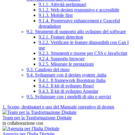
9.1.1. Attività preliminari
9.1.2. Web design responsivo e accessibile
9.1.3. Mobile first
9.1.4. Progressive enhancement e Graceful
degradation
9.2. Strumenti di supporto allo sviluppo del software
9.2.1. Feature detection
9.2.2. Verificare le feature disponibili con Can I
use
9.2.3. Strumenti e risorse per CSS e JavaScript
9.2.4. Supporto browser
9.2.5. Misurare le prestazioni
9.3. Catalogo del riuso
9.4. Sviluppare con il design system .italia
9.4.1. Il framework Bootstrap Italia
9.4.2. Il kit di sviluppo React
9.4.3. Il kit di sviluppo Angular
9.5. Sviluppare con i modelli di sito e servizi
1. Scopo, destinatari e uso del Manuale operativo di design
Team per la Trasformazione Digitale
in collaborazione con
Agenzia per l'Italia Digitale