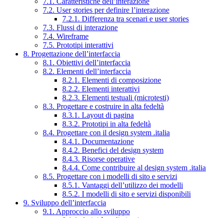
7.1. Caratteristiche dell’interazione
7.2. User stories per definire l’interazione
7.2.1. Differenza tra scenari e user stories
7.3. Flussi di interazione
7.4. Wireframe
7.5. Prototipi interattivi
8. Progettazione dell’interfaccia
8.1. Obiettivi dell’interfaccia
8.2. Elementi dell’interfaccia
8.2.1. Elementi di composizione
8.2.2. Elementi interattivi
8.2.3. Elementi testuali (microtesti)
8.3. Progettare e costruire in alta fedeltà
8.3.1. Layout di pagina
8.3.2. Prototipi in alta fedeltà
8.4. Progettare con il design system .italia
8.4.1. Documentazione
8.4.2. Benefici del design system
8.4.3. Risorse operative
8.4.4. Come contribuire al design system .italia
8.5. Progettare con i modelli di sito e servizi
8.5.1. Vantaggi dell’utilizzo dei modelli
8.5.2. I modelli di sito e servizi disponibili
9. Sviluppo dell’interfaccia
9.1. Approccio allo sviluppo