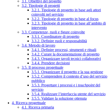
3.1. Obiettivi del progetto
3.2. Tipologie di progetti
3.2.1. Tipologie di progetto in base agli attori
coinvolti nel servizio
3.2.2. Tipologie di progetto in base al focus
3.2.3. Tipologie di progetto in base all’ambito di
intervento
3.3. Competenze, ruoli e figure coinvolte
3.3.1. Coordinatore di progetto
3.3.2. Definire ruoli e responsabilità
3.4. Metodo di lavoro
3.4.1. Definire processi, strumenti e rituali
3.4.2. Curare la documentazione di progetto
3.4.3. Organizzare tavoli tecnici collaborativi
3.4.4. Prendere decisioni
3.5. Il processo progettuale
3.5.1. Organizzare il progetto e la sua gestione
3.5.2. Comprendere il contesto d’uso del servizio
pubblico
3.5.3. Progettare i processi e i
touchpoint
del
servizio
3.5.4. Realizzare l’interfaccia utente del servizio
3.5.5. Validare la soluzione ottenuta
4. Ricerca progettuale
4.1. Ricerca primaria