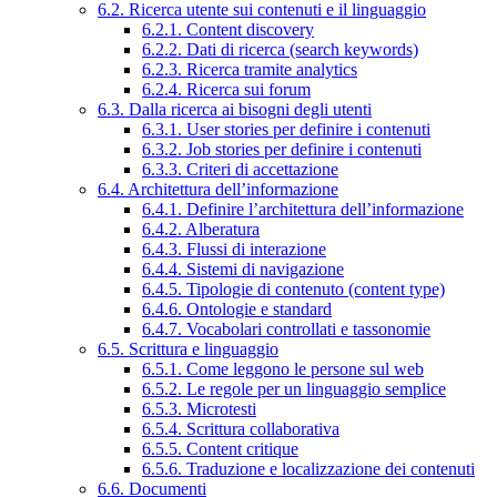
6.2. Ricerca utente sui contenuti e il linguaggio
6.2.1. Content discovery
6.2.2. Dati di ricerca (search keywords)
6.2.3. Ricerca tramite analytics
6.2.4. Ricerca sui forum
6.3. Dalla ricerca ai bisogni degli utenti
6.3.1. User stories per definire i contenuti
6.3.2. Job stories per definire i contenuti
6.3.3. Criteri di accettazione
6.4. Architettura dell’informazione
6.4.1. Definire l’architettura dell’informazione
6.4.2. Alberatura
6.4.3. Flussi di interazione
6.4.4. Sistemi di navigazione
6.4.5. Tipologie di contenuto (content type)
6.4.6. Ontologie e standard
6.4.7. Vocabolari controllati e tassonomie
6.5. Scrittura e linguaggio
6.5.1. Come leggono le persone sul web
6.5.2. Le regole per un linguaggio semplice
6.5.3. Microtesti
6.5.4. Scrittura collaborativa
6.5.5. Content critique
6.5.6. Traduzione e localizzazione dei contenuti
6.6. Documenti