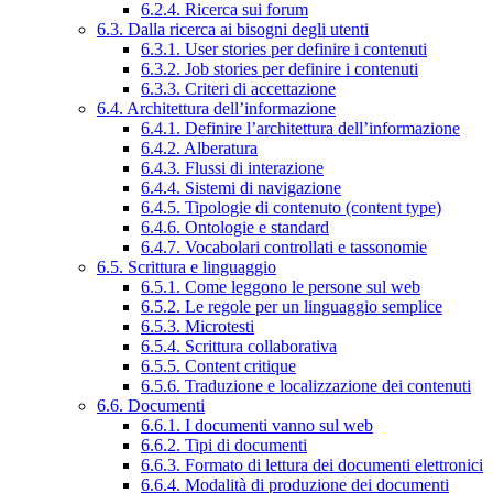
6.2.4. Ricerca sui forum
6.3. Dalla ricerca ai bisogni degli utenti
6.3.1. User stories per definire i contenuti
6.3.2. Job stories per definire i contenuti
6.3.3. Criteri di accettazione
6.4. Architettura dell’informazione
6.4.1. Definire l’architettura dell’informazione
6.4.2. Alberatura
6.4.3. Flussi di interazione
6.4.4. Sistemi di navigazione
6.4.5. Tipologie di contenuto (content type)
6.4.6. Ontologie e standard
6.4.7. Vocabolari controllati e tassonomie
6.5. Scrittura e linguaggio
6.5.1. Come leggono le persone sul web
6.5.2. Le regole per un linguaggio semplice
6.5.3. Microtesti
6.5.4. Scrittura collaborativa
6.5.5. Content critique
6.5.6. Traduzione e localizzazione dei contenuti
6.6. Documenti
6.6.1. I documenti vanno sul web
6.6.2. Tipi di documenti
6.6.3. Formato di lettura dei documenti elettronici
6.6.4. Modalità di produzione dei documenti