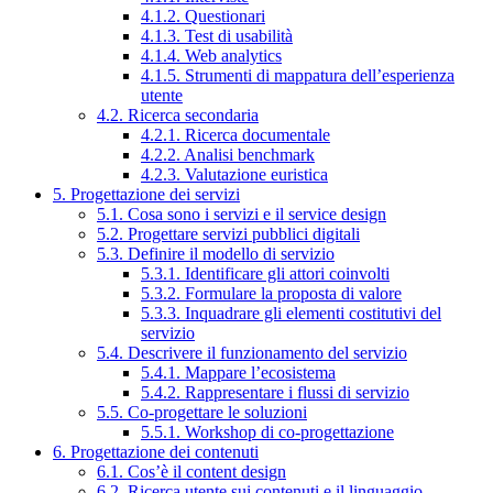
4.1.2. Questionari
4.1.3. Test di usabilità
4.1.4. Web analytics
4.1.5. Strumenti di mappatura dell’esperienza
utente
4.2. Ricerca secondaria
4.2.1. Ricerca documentale
4.2.2. Analisi benchmark
4.2.3. Valutazione euristica
5. Progettazione dei servizi
5.1. Cosa sono i servizi e il service design
5.2. Progettare servizi pubblici digitali
5.3. Definire il modello di servizio
5.3.1. Identificare gli attori coinvolti
5.3.2. Formulare la proposta di valore
5.3.3. Inquadrare gli elementi costitutivi del
servizio
5.4. Descrivere il funzionamento del servizio
5.4.1. Mappare l’ecosistema
5.4.2. Rappresentare i flussi di servizio
5.5. Co-progettare le soluzioni
5.5.1. Workshop di co-progettazione
6. Progettazione dei contenuti
6.1. Cos’è il content design
6.2. Ricerca utente sui contenuti e il linguaggio