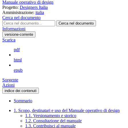
Manuale operativo di design
Progetto:
Designers Italia
Amministrazione:
italia
Cerca nel documento
Cerca nel documento
Informazioni
versione-corrente
Scarica
pdf
html
epub
Sorgente
Azioni
indice dei contenuti
Sommario
1. Scopo, destinatari e uso del Manuale operativo di design
1.1. Versionamento e storico
1.2. Consultazione del manuale
1.3. Contribuisci al manuale