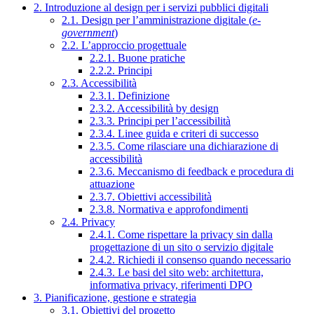
2. Introduzione al design per i servizi pubblici digitali
2.1. Design per l’amministrazione digitale (
e-
government
)
2.2. L’approccio progettuale
2.2.1. Buone pratiche
2.2.2. Principi
2.3. Accessibilità
2.3.1. Definizione
2.3.2. Accessibilità by design
2.3.3. Principi per l’accessibilità
2.3.4. Linee guida e criteri di successo
2.3.5. Come rilasciare una dichiarazione di
accessibilità
2.3.6. Meccanismo di feedback e procedura di
attuazione
2.3.7. Obiettivi accessibilità
2.3.8. Normativa e approfondimenti
2.4. Privacy
2.4.1. Come rispettare la privacy sin dalla
progettazione di un sito o servizio digitale
2.4.2. Richiedi il consenso quando necessario
2.4.3. Le basi del sito web: architettura,
informativa privacy, riferimenti DPO
3. Pianificazione, gestione e strategia
3.1. Obiettivi del progetto