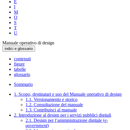
E
I
M
O
S
T
U
Manuale operativo di design
indici e glossario
contenuti
figure
tabelle
glossario
Sommario
1. Scopo, destinatari e uso del Manuale operativo di design
1.1. Versionamento e storico
1.2. Consultazione del manuale
1.3. Contribuisci al manuale
2. Introduzione al design per i servizi pubblici digitali
2.1. Design per l’amministrazione digitale (
e-
government
)