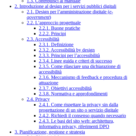
1.3. Contribuisci al manuale
2. Introduzione al design per i servizi pubblici digitali
2.1. Design per l’amministrazione digitale (
e-
government
)
2.2. L’approccio progettuale
2.2.1. Buone pratiche
2.2.2. Principi
2.3. Accessibilità
2.3.1. Definizione
2.3.2. Accessibilità by design
2.3.3. Principi per l’accessibilità
2.3.4. Linee guida e criteri di successo
2.3.5. Come rilasciare una dichiarazione di
accessibilità
2.3.6. Meccanismo di feedback e procedura di
attuazione
2.3.7. Obiettivi accessibilità
2.3.8. Normativa e approfondimenti
2.4. Privacy
2.4.1. Come rispettare la privacy sin dalla
progettazione di un sito o servizio digitale
2.4.2. Richiedi il consenso quando necessario
2.4.3. Le basi del sito web: architettura,
informativa privacy, riferimenti DPO
3. Pianificazione, gestione e strategia