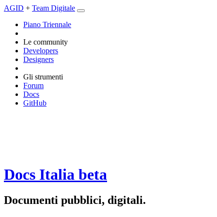
AGID
+
Team Digitale
Piano Triennale
Le community
Developers
Designers
Gli strumenti
Forum
Docs
GitHub
Docs Italia
beta
Documenti pubblici, digitali.