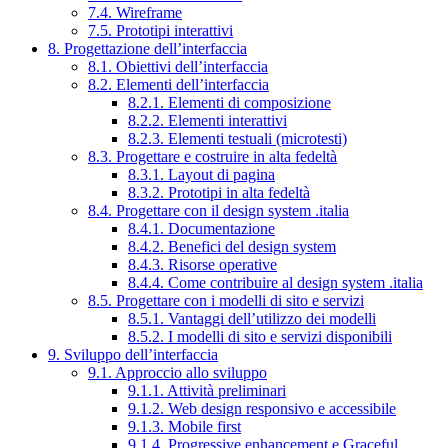
7.4. Wireframe
7.5. Prototipi interattivi
8. Progettazione dell’interfaccia
8.1. Obiettivi dell’interfaccia
8.2. Elementi dell’interfaccia
8.2.1. Elementi di composizione
8.2.2. Elementi interattivi
8.2.3. Elementi testuali (microtesti)
8.3. Progettare e costruire in alta fedeltà
8.3.1. Layout di pagina
8.3.2. Prototipi in alta fedeltà
8.4. Progettare con il design system .italia
8.4.1. Documentazione
8.4.2. Benefici del design system
8.4.3. Risorse operative
8.4.4. Come contribuire al design system .italia
8.5. Progettare con i modelli di sito e servizi
8.5.1. Vantaggi dell’utilizzo dei modelli
8.5.2. I modelli di sito e servizi disponibili
9. Sviluppo dell’interfaccia
9.1. Approccio allo sviluppo
9.1.1. Attività preliminari
9.1.2. Web design responsivo e accessibile
9.1.3. Mobile first
9.1.4. Progressive enhancement e Graceful