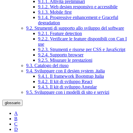
9.1.1. Attività preliminari
9.1.2. Web design responsivo e accessibile
9.1.3. Mobile first
9.1.4. Progressive enhancement e Graceful
degradation
9.2. Strumenti di supporto allo sviluppo del software
9.2.1. Feature detection
9.2.2. Verificare le feature disponibili con Can I
use
9.2.3. Strumenti e risorse per CSS e JavaScript
9.2.4. Supporto browser
9.2.5. Misurare le prestazioni
9.3. Catalogo del riuso
9.4. Sviluppare con il design system .italia
9.4.1. Il framework Bootstrap Italia
9.4.2. Il kit di sviluppo React
9.4.3. Il kit di sviluppo Angular
9.5. Sviluppare con i modelli di sito e servizi
glossario
A
B
C
D