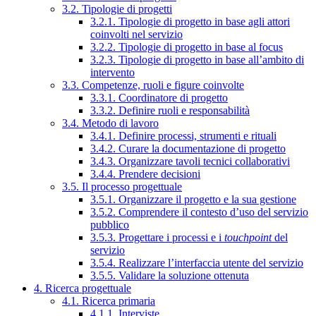
3.2. Tipologie di progetti
3.2.1. Tipologie di progetto in base agli attori
coinvolti nel servizio
3.2.2. Tipologie di progetto in base al focus
3.2.3. Tipologie di progetto in base all’ambito di
intervento
3.3. Competenze, ruoli e figure coinvolte
3.3.1. Coordinatore di progetto
3.3.2. Definire ruoli e responsabilità
3.4. Metodo di lavoro
3.4.1. Definire processi, strumenti e rituali
3.4.2. Curare la documentazione di progetto
3.4.3. Organizzare tavoli tecnici collaborativi
3.4.4. Prendere decisioni
3.5. Il processo progettuale
3.5.1. Organizzare il progetto e la sua gestione
3.5.2. Comprendere il contesto d’uso del servizio
pubblico
3.5.3. Progettare i processi e i
touchpoint
del
servizio
3.5.4. Realizzare l’interfaccia utente del servizio
3.5.5. Validare la soluzione ottenuta
4. Ricerca progettuale
4.1. Ricerca primaria
4.1.1. Interviste