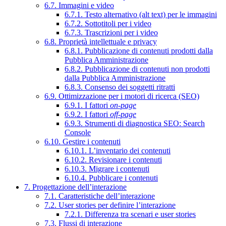
6.7. Immagini e video
6.7.1. Testo alternativo (alt text) per le immagini
6.7.2. Sottotitoli per i video
6.7.3. Trascrizioni per i video
6.8. Proprietà intellettuale e privacy
6.8.1. Pubblicazione di contenuti prodotti dalla
Pubblica Amministrazione
6.8.2. Pubblicazione di contenuti non prodotti
dalla Pubblica Amministrazione
6.8.3. Consenso dei soggetti ritratti
6.9. Ottimizzazione per i motori di ricerca (SEO)
6.9.1. I fattori
on-page
6.9.2. I fattori
off-page
6.9.3. Strumenti di diagnostica SEO: Search
Console
6.10. Gestire i contenuti
6.10.1. L’inventario dei contenuti
6.10.2. Revisionare i contenuti
6.10.3. Migrare i contenuti
6.10.4. Pubblicare i contenuti
7. Progettazione dell’interazione
7.1. Caratteristiche dell’interazione
7.2. User stories per definire l’interazione
7.2.1. Differenza tra scenari e user stories
7.3. Flussi di interazione