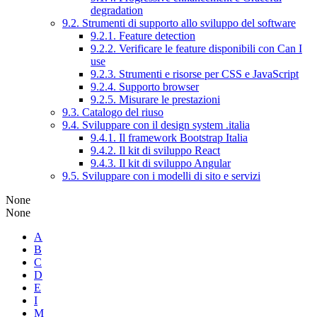
degradation
9.2. Strumenti di supporto allo sviluppo del software
9.2.1. Feature detection
9.2.2. Verificare le feature disponibili con Can I
use
9.2.3. Strumenti e risorse per CSS e JavaScript
9.2.4. Supporto browser
9.2.5. Misurare le prestazioni
9.3. Catalogo del riuso
9.4. Sviluppare con il design system .italia
9.4.1. Il framework Bootstrap Italia
9.4.2. Il kit di sviluppo React
9.4.3. Il kit di sviluppo Angular
9.5. Sviluppare con i modelli di sito e servizi
None
None
A
B
C
D
E
I
M