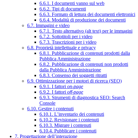
6.6.1. I documenti vanno sul web
6.6.2. Tipi di documenti
6.6.3. Formato di lettura dei documenti elettronici
6.6.4. Modalità di produzione dei documenti
6.7. Immagini e video
6.7.1. Testo alternativo (alt text) per le immagini
6.7.2. Sottotitoli per i video
6.7.3. Trascrizioni per i video
6.8. Proprietà intellettuale e privacy
6.8.1. Pubblicazione di contenuti prodotti dalla
Pubblica Amministrazione
6.8.2. Pubblicazione di contenuti non prodotti
dalla Pubblica Amministrazione
6.8.3. Consenso dei soggetti ritratti
6.9. Ottimizzazione per i motori di ricerca (SEO)
6.9.1. I fattori
on-page
6.9.2. I fattori
off-page
6.9.3. Strumenti di diagnostica SEO: Search
Console
6.10. Gestire i contenuti
6.10.1. L’inventario dei contenuti
6.10.2. Revisionare i contenuti
6.10.3. Migrare i contenuti
6.10.4. Pubblicare i contenuti
7. Progettazione dell’interazione