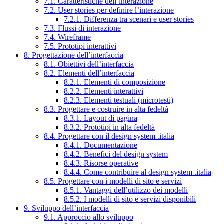
7.1. Caratteristiche dell’interazione
7.2. User stories per definire l’interazione
7.2.1. Differenza tra scenari e user stories
7.3. Flussi di interazione
7.4. Wireframe
7.5. Prototipi interattivi
8. Progettazione dell’interfaccia
8.1. Obiettivi dell’interfaccia
8.2. Elementi dell’interfaccia
8.2.1. Elementi di composizione
8.2.2. Elementi interattivi
8.2.3. Elementi testuali (microtesti)
8.3. Progettare e costruire in alta fedeltà
8.3.1. Layout di pagina
8.3.2. Prototipi in alta fedeltà
8.4. Progettare con il design system .italia
8.4.1. Documentazione
8.4.2. Benefici del design system
8.4.3. Risorse operative
8.4.4. Come contribuire al design system .italia
8.5. Progettare con i modelli di sito e servizi
8.5.1. Vantaggi dell’utilizzo dei modelli
8.5.2. I modelli di sito e servizi disponibili
9. Sviluppo dell’interfaccia
9.1. Approccio allo sviluppo