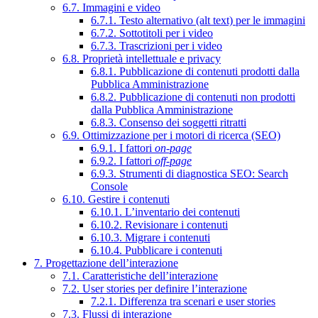
6.7. Immagini e video
6.7.1. Testo alternativo (alt text) per le immagini
6.7.2. Sottotitoli per i video
6.7.3. Trascrizioni per i video
6.8. Proprietà intellettuale e privacy
6.8.1. Pubblicazione di contenuti prodotti dalla
Pubblica Amministrazione
6.8.2. Pubblicazione di contenuti non prodotti
dalla Pubblica Amministrazione
6.8.3. Consenso dei soggetti ritratti
6.9. Ottimizzazione per i motori di ricerca (SEO)
6.9.1. I fattori
on-page
6.9.2. I fattori
off-page
6.9.3. Strumenti di diagnostica SEO: Search
Console
6.10. Gestire i contenuti
6.10.1. L’inventario dei contenuti
6.10.2. Revisionare i contenuti
6.10.3. Migrare i contenuti
6.10.4. Pubblicare i contenuti
7. Progettazione dell’interazione
7.1. Caratteristiche dell’interazione
7.2. User stories per definire l’interazione
7.2.1. Differenza tra scenari e user stories
7.3. Flussi di interazione