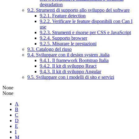
degradation
9.2. Strumenti di supporto allo sviluppo del software
9.2.1. Feature detection
9.2.2. Verificare le feature disponibili con Can I
use
9.2.3. Strumenti e risorse per CSS e JavaScript
9.2.4. Supporto browser
9.2.5. Misurare le prestazioni
9.3. Catalogo del riuso
9.4. Sviluppare con il design system .italia
9.4.1. Il framework Bootstrap Italia
9.4.2. Il kit di sviluppo React
9.4.3. Il kit di sviluppo Angular
9.5. Sviluppare con i modelli di sito e servizi
None
None
A
B
C
D
E
I
M