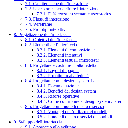
7.1. Caratteristiche dell’interazione
7.2. User stories per definire l’interazione
7.2.1. Differenza tra scenari e user stories
7.3. Flussi di interazione
7.4. Wireframe
7.5. Prototipi interattivi
8. Progettazione dell’interfaccia
8.1. Obiettivi dell’interfaccia
8.2. Elementi dell’interfaccia
8.2.1. Elementi di composizione
8.2.2. Elementi interattivi
8.2.3. Elementi testuali (microtesti)
8.3. Progettare e costruire in alta fedeltà
8.3.1. Layout di pagina
8.3.2. Prototipi in alta fedeltà
8.4. Progettare con il design system .italia
8.4.1. Documentazione
8.4.2. Benefici del design system
8.4.3. Risorse operative
8.4.4. Come contribuire al design system .italia
8.5. Progettare con i modelli di sito e servizi
8.5.1. Vantaggi dell’utilizzo dei modelli
8.5.2. I modelli di sito e servizi disponibili
9. Sviluppo dell’interfaccia
9.1. Approccio allo sviluppo