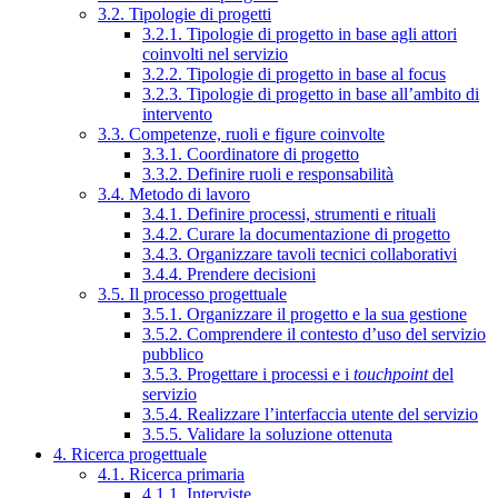
3.2. Tipologie di progetti
3.2.1. Tipologie di progetto in base agli attori
coinvolti nel servizio
3.2.2. Tipologie di progetto in base al focus
3.2.3. Tipologie di progetto in base all’ambito di
intervento
3.3. Competenze, ruoli e figure coinvolte
3.3.1. Coordinatore di progetto
3.3.2. Definire ruoli e responsabilità
3.4. Metodo di lavoro
3.4.1. Definire processi, strumenti e rituali
3.4.2. Curare la documentazione di progetto
3.4.3. Organizzare tavoli tecnici collaborativi
3.4.4. Prendere decisioni
3.5. Il processo progettuale
3.5.1. Organizzare il progetto e la sua gestione
3.5.2. Comprendere il contesto d’uso del servizio
pubblico
3.5.3. Progettare i processi e i
touchpoint
del
servizio
3.5.4. Realizzare l’interfaccia utente del servizio
3.5.5. Validare la soluzione ottenuta
4. Ricerca progettuale
4.1. Ricerca primaria
4.1.1. Interviste