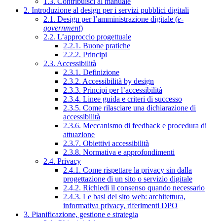
1.3. Contribuisci al manuale
2. Introduzione al design per i servizi pubblici digitali
2.1. Design per l’amministrazione digitale (
e-
government
)
2.2. L’approccio progettuale
2.2.1. Buone pratiche
2.2.2. Principi
2.3. Accessibilità
2.3.1. Definizione
2.3.2. Accessibilità by design
2.3.3. Principi per l’accessibilità
2.3.4. Linee guida e criteri di successo
2.3.5. Come rilasciare una dichiarazione di
accessibilità
2.3.6. Meccanismo di feedback e procedura di
attuazione
2.3.7. Obiettivi accessibilità
2.3.8. Normativa e approfondimenti
2.4. Privacy
2.4.1. Come rispettare la privacy sin dalla
progettazione di un sito o servizio digitale
2.4.2. Richiedi il consenso quando necessario
2.4.3. Le basi del sito web: architettura,
informativa privacy, riferimenti DPO
3. Pianificazione, gestione e strategia