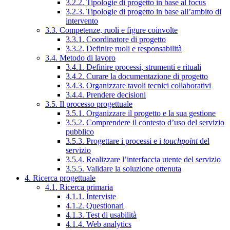
3.2.2. Tipologie di progetto in base al focus
3.2.3. Tipologie di progetto in base all’ambito di
intervento
3.3. Competenze, ruoli e figure coinvolte
3.3.1. Coordinatore di progetto
3.3.2. Definire ruoli e responsabilità
3.4. Metodo di lavoro
3.4.1. Definire processi, strumenti e rituali
3.4.2. Curare la documentazione di progetto
3.4.3. Organizzare tavoli tecnici collaborativi
3.4.4. Prendere decisioni
3.5. Il processo progettuale
3.5.1. Organizzare il progetto e la sua gestione
3.5.2. Comprendere il contesto d’uso del servizio
pubblico
3.5.3. Progettare i processi e i
touchpoint
del
servizio
3.5.4. Realizzare l’interfaccia utente del servizio
3.5.5. Validare la soluzione ottenuta
4. Ricerca progettuale
4.1. Ricerca primaria
4.1.1. Interviste
4.1.2. Questionari
4.1.3. Test di usabilità
4.1.4. Web analytics