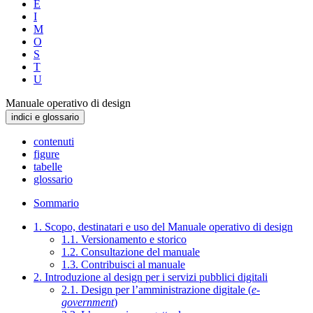
E
I
M
O
S
T
U
Manuale operativo di design
indici e glossario
contenuti
figure
tabelle
glossario
Sommario
1. Scopo, destinatari e uso del Manuale operativo di design
1.1. Versionamento e storico
1.2. Consultazione del manuale
1.3. Contribuisci al manuale
2. Introduzione al design per i servizi pubblici digitali
2.1. Design per l’amministrazione digitale (
e-
government
)