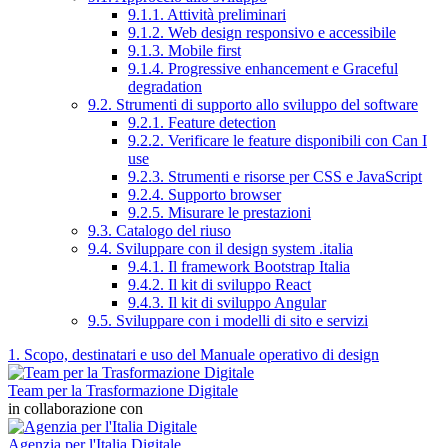
9.1.1. Attività preliminari
9.1.2. Web design responsivo e accessibile
9.1.3. Mobile first
9.1.4. Progressive enhancement e Graceful
degradation
9.2. Strumenti di supporto allo sviluppo del software
9.2.1. Feature detection
9.2.2. Verificare le feature disponibili con Can I
use
9.2.3. Strumenti e risorse per CSS e JavaScript
9.2.4. Supporto browser
9.2.5. Misurare le prestazioni
9.3. Catalogo del riuso
9.4. Sviluppare con il design system .italia
9.4.1. Il framework Bootstrap Italia
9.4.2. Il kit di sviluppo React
9.4.3. Il kit di sviluppo Angular
9.5. Sviluppare con i modelli di sito e servizi
1. Scopo, destinatari e uso del Manuale operativo di design
Team per la Trasformazione Digitale
in collaborazione con
Agenzia per l'Italia Digitale