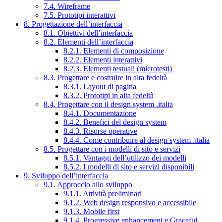
7.4. Wireframe
7.5. Prototipi interattivi
8. Progettazione dell’interfaccia
8.1. Obiettivi dell’interfaccia
8.2. Elementi dell’interfaccia
8.2.1. Elementi di composizione
8.2.2. Elementi interattivi
8.2.3. Elementi testuali (microtesti)
8.3. Progettare e costruire in alta fedeltà
8.3.1. Layout di pagina
8.3.2. Prototipi in alta fedeltà
8.4. Progettare con il design system .italia
8.4.1. Documentazione
8.4.2. Benefici del design system
8.4.3. Risorse operative
8.4.4. Come contribuire al design system .italia
8.5. Progettare con i modelli di sito e servizi
8.5.1. Vantaggi dell’utilizzo dei modelli
8.5.2. I modelli di sito e servizi disponibili
9. Sviluppo dell’interfaccia
9.1. Approccio allo sviluppo
9.1.1. Attività preliminari
9.1.2. Web design responsivo e accessibile
9.1.3. Mobile first
9.1.4. Progressive enhancement e Graceful