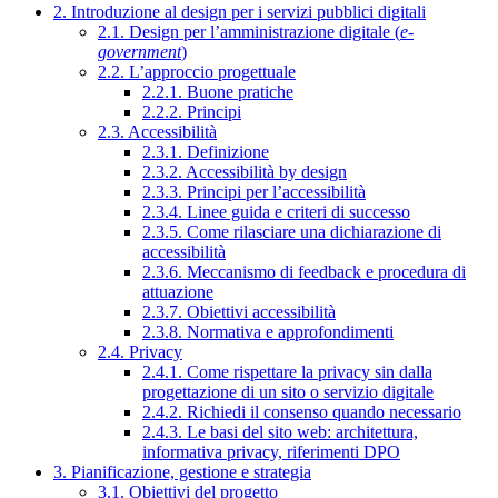
2. Introduzione al design per i servizi pubblici digitali
2.1. Design per l’amministrazione digitale (
e-
government
)
2.2. L’approccio progettuale
2.2.1. Buone pratiche
2.2.2. Principi
2.3. Accessibilità
2.3.1. Definizione
2.3.2. Accessibilità by design
2.3.3. Principi per l’accessibilità
2.3.4. Linee guida e criteri di successo
2.3.5. Come rilasciare una dichiarazione di
accessibilità
2.3.6. Meccanismo di feedback e procedura di
attuazione
2.3.7. Obiettivi accessibilità
2.3.8. Normativa e approfondimenti
2.4. Privacy
2.4.1. Come rispettare la privacy sin dalla
progettazione di un sito o servizio digitale
2.4.2. Richiedi il consenso quando necessario
2.4.3. Le basi del sito web: architettura,
informativa privacy, riferimenti DPO
3. Pianificazione, gestione e strategia
3.1. Obiettivi del progetto