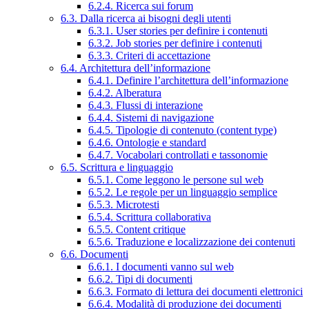
6.2.4. Ricerca sui forum
6.3. Dalla ricerca ai bisogni degli utenti
6.3.1. User stories per definire i contenuti
6.3.2. Job stories per definire i contenuti
6.3.3. Criteri di accettazione
6.4. Architettura dell’informazione
6.4.1. Definire l’architettura dell’informazione
6.4.2. Alberatura
6.4.3. Flussi di interazione
6.4.4. Sistemi di navigazione
6.4.5. Tipologie di contenuto (content type)
6.4.6. Ontologie e standard
6.4.7. Vocabolari controllati e tassonomie
6.5. Scrittura e linguaggio
6.5.1. Come leggono le persone sul web
6.5.2. Le regole per un linguaggio semplice
6.5.3. Microtesti
6.5.4. Scrittura collaborativa
6.5.5. Content critique
6.5.6. Traduzione e localizzazione dei contenuti
6.6. Documenti
6.6.1. I documenti vanno sul web
6.6.2. Tipi di documenti
6.6.3. Formato di lettura dei documenti elettronici
6.6.4. Modalità di produzione dei documenti