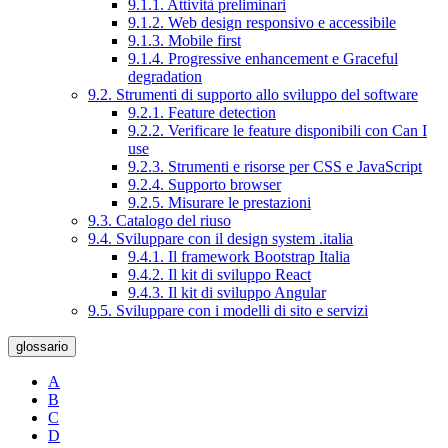
9.1.1. Attività preliminari
9.1.2. Web design responsivo e accessibile
9.1.3. Mobile first
9.1.4. Progressive enhancement e Graceful
degradation
9.2. Strumenti di supporto allo sviluppo del software
9.2.1. Feature detection
9.2.2. Verificare le feature disponibili con Can I
use
9.2.3. Strumenti e risorse per CSS e JavaScript
9.2.4. Supporto browser
9.2.5. Misurare le prestazioni
9.3. Catalogo del riuso
9.4. Sviluppare con il design system .italia
9.4.1. Il framework Bootstrap Italia
9.4.2. Il kit di sviluppo React
9.4.3. Il kit di sviluppo Angular
9.5. Sviluppare con i modelli di sito e servizi
glossario
A
B
C
D