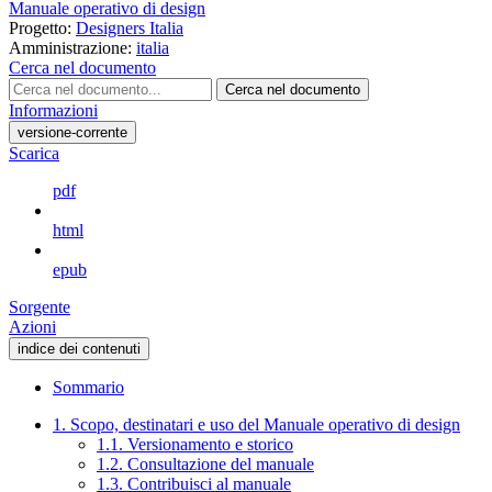
Manuale operativo di design
Progetto:
Designers Italia
Amministrazione:
italia
Cerca nel documento
Cerca nel documento
Informazioni
versione-corrente
Scarica
pdf
html
epub
Sorgente
Azioni
indice dei contenuti
Sommario
1. Scopo, destinatari e uso del Manuale operativo di design
1.1. Versionamento e storico
1.2. Consultazione del manuale
1.3. Contribuisci al manuale