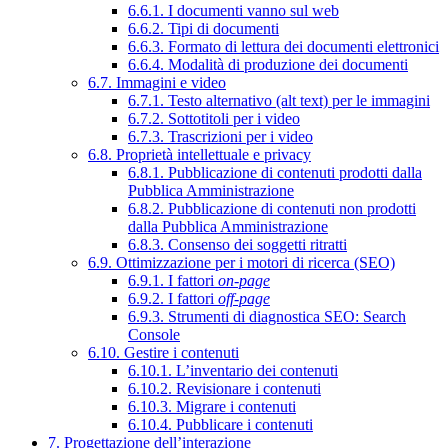
6.6.1. I documenti vanno sul web
6.6.2. Tipi di documenti
6.6.3. Formato di lettura dei documenti elettronici
6.6.4. Modalità di produzione dei documenti
6.7. Immagini e video
6.7.1. Testo alternativo (alt text) per le immagini
6.7.2. Sottotitoli per i video
6.7.3. Trascrizioni per i video
6.8. Proprietà intellettuale e privacy
6.8.1. Pubblicazione di contenuti prodotti dalla
Pubblica Amministrazione
6.8.2. Pubblicazione di contenuti non prodotti
dalla Pubblica Amministrazione
6.8.3. Consenso dei soggetti ritratti
6.9. Ottimizzazione per i motori di ricerca (SEO)
6.9.1. I fattori
on-page
6.9.2. I fattori
off-page
6.9.3. Strumenti di diagnostica SEO: Search
Console
6.10. Gestire i contenuti
6.10.1. L’inventario dei contenuti
6.10.2. Revisionare i contenuti
6.10.3. Migrare i contenuti
6.10.4. Pubblicare i contenuti
7. Progettazione dell’interazione