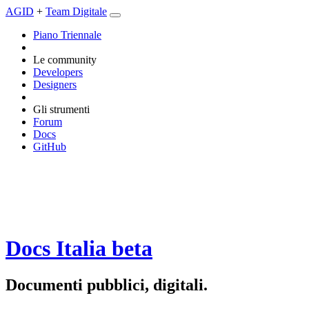
AGID
+
Team Digitale
Piano Triennale
Le community
Developers
Designers
Gli strumenti
Forum
Docs
GitHub
Docs Italia
beta
Documenti pubblici, digitali.