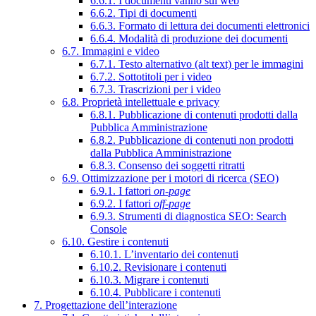
6.6.1. I documenti vanno sul web
6.6.2. Tipi di documenti
6.6.3. Formato di lettura dei documenti elettronici
6.6.4. Modalità di produzione dei documenti
6.7. Immagini e video
6.7.1. Testo alternativo (alt text) per le immagini
6.7.2. Sottotitoli per i video
6.7.3. Trascrizioni per i video
6.8. Proprietà intellettuale e privacy
6.8.1. Pubblicazione di contenuti prodotti dalla
Pubblica Amministrazione
6.8.2. Pubblicazione di contenuti non prodotti
dalla Pubblica Amministrazione
6.8.3. Consenso dei soggetti ritratti
6.9. Ottimizzazione per i motori di ricerca (SEO)
6.9.1. I fattori
on-page
6.9.2. I fattori
off-page
6.9.3. Strumenti di diagnostica SEO: Search
Console
6.10. Gestire i contenuti
6.10.1. L’inventario dei contenuti
6.10.2. Revisionare i contenuti
6.10.3. Migrare i contenuti
6.10.4. Pubblicare i contenuti
7. Progettazione dell’interazione