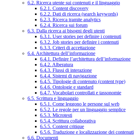
6.2. Ricerca utente sui contenuti e il linguaggio
6.2.1. Content discovery
6.2.2. Dati di ricerca (search keywords)
6.2.3. Ricerca tramite analytics
6.2.4. Ricerca sui forum
6.3. Dalla ricerca ai bisogni degli utenti
6.3.1. User stories per definire i contenuti
6.3.2. Job stories per definire i contenuti
6.3.3. Criteri di accettazione
6.4. Architettura dell’informazione
6.4.1. Definire l’architettura dell’informazione
6.4.2. Alberatura
6.4.3. Flussi di interazione
6.4.4. Sistemi di navigazione
6.4.5. Tipologie di contenuto (content type)
6.4.6. Ontologie e standard
6.4.7. Vocabolari controllati e tassonomie
6.5. Scrittura e linguaggio
6.5.1. Come leggono le persone sul web
6.5.2. Le regole per un linguaggio semplice
6.5.3. Microtesti
6.5.4. Scrittura collaborativa
6.5.5. Content critique
6.5.6. Traduzione e localizzazione dei contenuti
6.6. Documenti