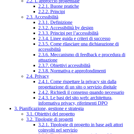
2.2. L’approccio progettuale
2.2.1. Buone pratiche
2.2.2. Principi
2.3. Accessibilità
2.3.1. Definizione
2.3.2. Accessibilità by design
2.3.3. Principi per l’accessibilità
2.3.4. Linee guida e criteri di successo
2.3.5. Come rilasciare una dichiarazione di
accessibilità
2.3.6. Meccanismo di feedback e procedura di
attuazione
2.3.7. Obiettivi accessibilità
2.3.8. Normativa e approfondimenti
2.4. Privacy
2.4.1. Come rispettare la privacy sin dalla
progettazione di un sito o servizio digitale
2.4.2. Richiedi il consenso quando necessario
2.4.3. Le basi del sito web: architettura,
informativa privacy, riferimenti DPO
3. Pianificazione, gestione e strategia
3.1. Obiettivi del progetto
3.2. Tipologie di progetti
3.2.1. Tipologie di progetto in base agli attori
coinvolti nel servizio