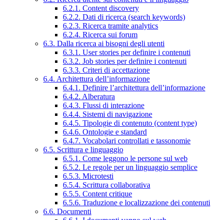
6.2.1. Content discovery
6.2.2. Dati di ricerca (search keywords)
6.2.3. Ricerca tramite analytics
6.2.4. Ricerca sui forum
6.3. Dalla ricerca ai bisogni degli utenti
6.3.1. User stories per definire i contenuti
6.3.2. Job stories per definire i contenuti
6.3.3. Criteri di accettazione
6.4. Architettura dell’informazione
6.4.1. Definire l’architettura dell’informazione
6.4.2. Alberatura
6.4.3. Flussi di interazione
6.4.4. Sistemi di navigazione
6.4.5. Tipologie di contenuto (content type)
6.4.6. Ontologie e standard
6.4.7. Vocabolari controllati e tassonomie
6.5. Scrittura e linguaggio
6.5.1. Come leggono le persone sul web
6.5.2. Le regole per un linguaggio semplice
6.5.3. Microtesti
6.5.4. Scrittura collaborativa
6.5.5. Content critique
6.5.6. Traduzione e localizzazione dei contenuti
6.6. Documenti