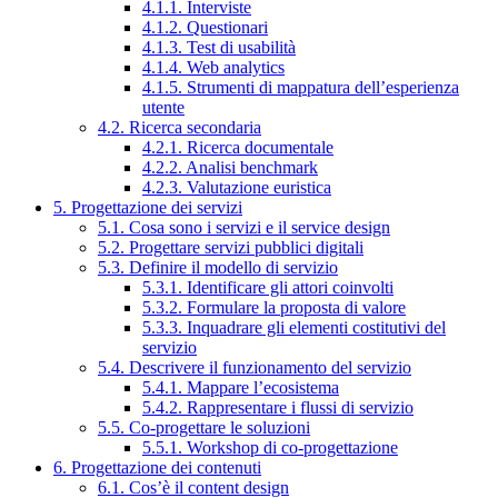
4.1.1. Interviste
4.1.2. Questionari
4.1.3. Test di usabilità
4.1.4. Web analytics
4.1.5. Strumenti di mappatura dell’esperienza
utente
4.2. Ricerca secondaria
4.2.1. Ricerca documentale
4.2.2. Analisi benchmark
4.2.3. Valutazione euristica
5. Progettazione dei servizi
5.1. Cosa sono i servizi e il service design
5.2. Progettare servizi pubblici digitali
5.3. Definire il modello di servizio
5.3.1. Identificare gli attori coinvolti
5.3.2. Formulare la proposta di valore
5.3.3. Inquadrare gli elementi costitutivi del
servizio
5.4. Descrivere il funzionamento del servizio
5.4.1. Mappare l’ecosistema
5.4.2. Rappresentare i flussi di servizio
5.5. Co-progettare le soluzioni
5.5.1. Workshop di co-progettazione
6. Progettazione dei contenuti
6.1. Cos’è il content design