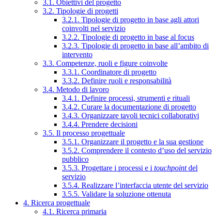
3.1. Obiettivi del progetto
3.2. Tipologie di progetti
3.2.1. Tipologie di progetto in base agli attori
coinvolti nel servizio
3.2.2. Tipologie di progetto in base al focus
3.2.3. Tipologie di progetto in base all’ambito di
intervento
3.3. Competenze, ruoli e figure coinvolte
3.3.1. Coordinatore di progetto
3.3.2. Definire ruoli e responsabilità
3.4. Metodo di lavoro
3.4.1. Definire processi, strumenti e rituali
3.4.2. Curare la documentazione di progetto
3.4.3. Organizzare tavoli tecnici collaborativi
3.4.4. Prendere decisioni
3.5. Il processo progettuale
3.5.1. Organizzare il progetto e la sua gestione
3.5.2. Comprendere il contesto d’uso del servizio
pubblico
3.5.3. Progettare i processi e i
touchpoint
del
servizio
3.5.4. Realizzare l’interfaccia utente del servizio
3.5.5. Validare la soluzione ottenuta
4. Ricerca progettuale
4.1. Ricerca primaria