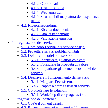
4.1.2. Questionari
4.1.3. Test di usabilità
4.1.4. Web analytics
4.1.5. Strumenti di mappatura dell’esperienza
utente
4.2. Ricerca secondaria
4.2.1. Ricerca documentale
4.2.2. Analisi benchmark
4.2.3. Valutazione euristica
5. Progettazione dei servizi
5.1. Cosa sono i servizi e il service design
5.2. Progettare servizi pubblici digitali
5.3. Definire il modello di servizio
5.3.1. Identificare gli attori coinvolti
5.3.2. Formulare la proposta di valore
5.3.3. Inquadrare gli elementi costitutivi del
servizio
5.4. Descrivere il funzionamento del servizio
5.4.1. Mappare l’ecosistema
5.4.2. Rappresentare i flussi di servizio
5.5. Co-progettare le soluzioni
5.5.1. Workshop di co-progettazione
6. Progettazione dei contenuti
6.1. Cos’è il content design
6.2. Ricerca utente sui contenuti e il linguaggio