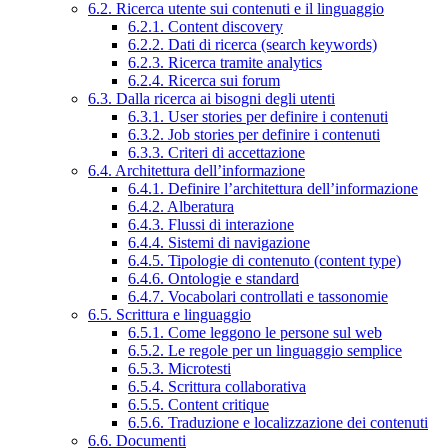
6.2. Ricerca utente sui contenuti e il linguaggio
6.2.1. Content discovery
6.2.2. Dati di ricerca (search keywords)
6.2.3. Ricerca tramite analytics
6.2.4. Ricerca sui forum
6.3. Dalla ricerca ai bisogni degli utenti
6.3.1. User stories per definire i contenuti
6.3.2. Job stories per definire i contenuti
6.3.3. Criteri di accettazione
6.4. Architettura dell’informazione
6.4.1. Definire l’architettura dell’informazione
6.4.2. Alberatura
6.4.3. Flussi di interazione
6.4.4. Sistemi di navigazione
6.4.5. Tipologie di contenuto (content type)
6.4.6. Ontologie e standard
6.4.7. Vocabolari controllati e tassonomie
6.5. Scrittura e linguaggio
6.5.1. Come leggono le persone sul web
6.5.2. Le regole per un linguaggio semplice
6.5.3. Microtesti
6.5.4. Scrittura collaborativa
6.5.5. Content critique
6.5.6. Traduzione e localizzazione dei contenuti
6.6. Documenti