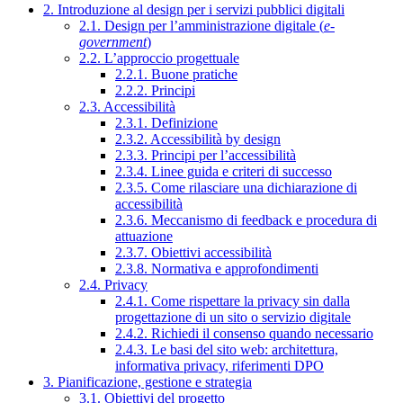
2. Introduzione al design per i servizi pubblici digitali
2.1. Design per l’amministrazione digitale (
e-
government
)
2.2. L’approccio progettuale
2.2.1. Buone pratiche
2.2.2. Principi
2.3. Accessibilità
2.3.1. Definizione
2.3.2. Accessibilità by design
2.3.3. Principi per l’accessibilità
2.3.4. Linee guida e criteri di successo
2.3.5. Come rilasciare una dichiarazione di
accessibilità
2.3.6. Meccanismo di feedback e procedura di
attuazione
2.3.7. Obiettivi accessibilità
2.3.8. Normativa e approfondimenti
2.4. Privacy
2.4.1. Come rispettare la privacy sin dalla
progettazione di un sito o servizio digitale
2.4.2. Richiedi il consenso quando necessario
2.4.3. Le basi del sito web: architettura,
informativa privacy, riferimenti DPO
3. Pianificazione, gestione e strategia
3.1. Obiettivi del progetto