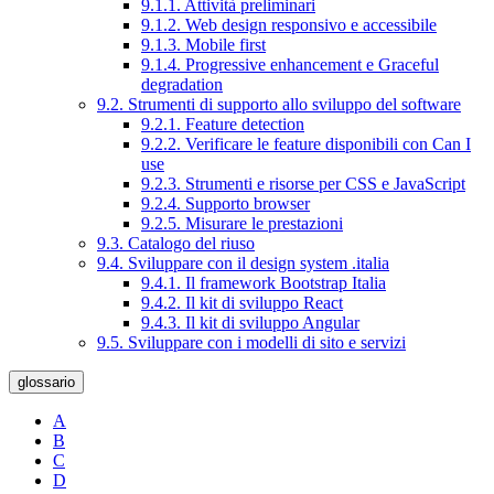
9.1.1. Attività preliminari
9.1.2. Web design responsivo e accessibile
9.1.3. Mobile first
9.1.4. Progressive enhancement e Graceful
degradation
9.2. Strumenti di supporto allo sviluppo del software
9.2.1. Feature detection
9.2.2. Verificare le feature disponibili con Can I
use
9.2.3. Strumenti e risorse per CSS e JavaScript
9.2.4. Supporto browser
9.2.5. Misurare le prestazioni
9.3. Catalogo del riuso
9.4. Sviluppare con il design system .italia
9.4.1. Il framework Bootstrap Italia
9.4.2. Il kit di sviluppo React
9.4.3. Il kit di sviluppo Angular
9.5. Sviluppare con i modelli di sito e servizi
glossario
A
B
C
D