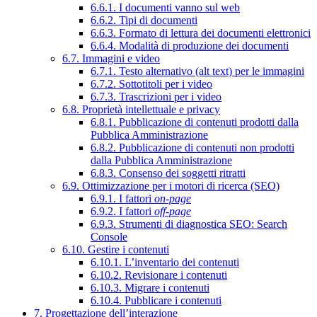
6.6.1. I documenti vanno sul web
6.6.2. Tipi di documenti
6.6.3. Formato di lettura dei documenti elettronici
6.6.4. Modalità di produzione dei documenti
6.7. Immagini e video
6.7.1. Testo alternativo (alt text) per le immagini
6.7.2. Sottotitoli per i video
6.7.3. Trascrizioni per i video
6.8. Proprietà intellettuale e privacy
6.8.1. Pubblicazione di contenuti prodotti dalla
Pubblica Amministrazione
6.8.2. Pubblicazione di contenuti non prodotti
dalla Pubblica Amministrazione
6.8.3. Consenso dei soggetti ritratti
6.9. Ottimizzazione per i motori di ricerca (SEO)
6.9.1. I fattori
on-page
6.9.2. I fattori
off-page
6.9.3. Strumenti di diagnostica SEO: Search
Console
6.10. Gestire i contenuti
6.10.1. L’inventario dei contenuti
6.10.2. Revisionare i contenuti
6.10.3. Migrare i contenuti
6.10.4. Pubblicare i contenuti
7. Progettazione dell’interazione