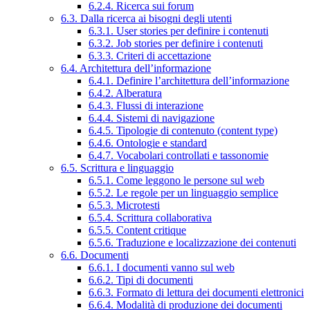
6.2.4. Ricerca sui forum
6.3. Dalla ricerca ai bisogni degli utenti
6.3.1. User stories per definire i contenuti
6.3.2. Job stories per definire i contenuti
6.3.3. Criteri di accettazione
6.4. Architettura dell’informazione
6.4.1. Definire l’architettura dell’informazione
6.4.2. Alberatura
6.4.3. Flussi di interazione
6.4.4. Sistemi di navigazione
6.4.5. Tipologie di contenuto (content type)
6.4.6. Ontologie e standard
6.4.7. Vocabolari controllati e tassonomie
6.5. Scrittura e linguaggio
6.5.1. Come leggono le persone sul web
6.5.2. Le regole per un linguaggio semplice
6.5.3. Microtesti
6.5.4. Scrittura collaborativa
6.5.5. Content critique
6.5.6. Traduzione e localizzazione dei contenuti
6.6. Documenti
6.6.1. I documenti vanno sul web
6.6.2. Tipi di documenti
6.6.3. Formato di lettura dei documenti elettronici
6.6.4. Modalità di produzione dei documenti