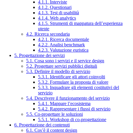
4.1.1. Interviste
4.1.2. Questionari
4.1.3. Test di usabilità
4.1.4. Web analytics
4.1.5. Strumenti di mappatura dell’esperienza
utente
4.2. Ricerca secondaria
4.2.1. Ricerca documentale
4.2.2. Analisi benchmark
4.2.3. Valutazione euristica
5. Progettazione dei servizi
5.1. Cosa sono i servizi e il service design
5.2. Progettare servizi pubblici digitali
5.3. Definire il modello di servizio
5.3.1. Identificare gli attori coinvolti
5.3.2. Formulare la proposta di valore
5.3.3. Inquadrare gli elementi costitutivi del
servizio
5.4. Descrivere il funzionamento del servizio
5.4.1. Mappare l’ecosistema
5.4.2. Rappresentare i flussi di servizio
5.5. Co-progettare le soluzioni
5.5.1. Workshop di co-progettazione
6. Progettazione dei contenuti
6.1. Cos’è il content design