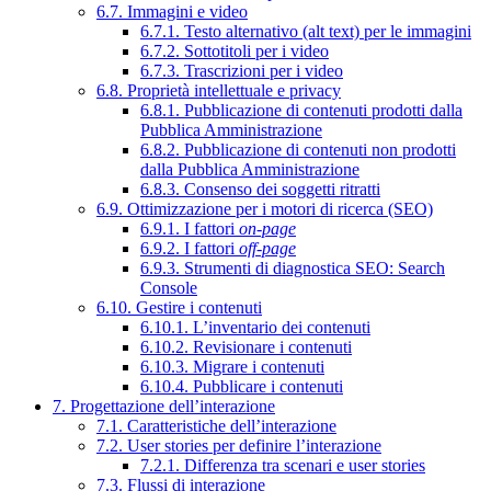
6.7. Immagini e video
6.7.1. Testo alternativo (alt text) per le immagini
6.7.2. Sottotitoli per i video
6.7.3. Trascrizioni per i video
6.8. Proprietà intellettuale e privacy
6.8.1. Pubblicazione di contenuti prodotti dalla
Pubblica Amministrazione
6.8.2. Pubblicazione di contenuti non prodotti
dalla Pubblica Amministrazione
6.8.3. Consenso dei soggetti ritratti
6.9. Ottimizzazione per i motori di ricerca (SEO)
6.9.1. I fattori
on-page
6.9.2. I fattori
off-page
6.9.3. Strumenti di diagnostica SEO: Search
Console
6.10. Gestire i contenuti
6.10.1. L’inventario dei contenuti
6.10.2. Revisionare i contenuti
6.10.3. Migrare i contenuti
6.10.4. Pubblicare i contenuti
7. Progettazione dell’interazione
7.1. Caratteristiche dell’interazione
7.2. User stories per definire l’interazione
7.2.1. Differenza tra scenari e user stories
7.3. Flussi di interazione