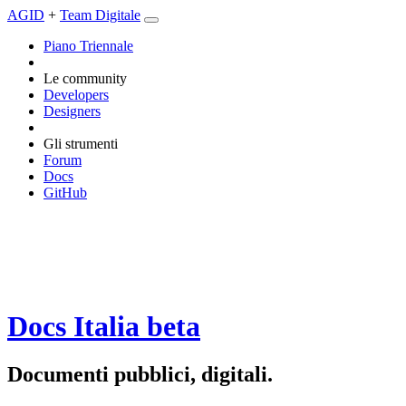
AGID
+
Team Digitale
Piano Triennale
Le community
Developers
Designers
Gli strumenti
Forum
Docs
GitHub
Docs Italia
beta
Documenti pubblici, digitali.