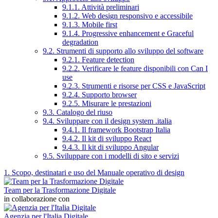
9.1.1. Attività preliminari
9.1.2. Web design responsivo e accessibile
9.1.3. Mobile first
9.1.4. Progressive enhancement e Graceful
degradation
9.2. Strumenti di supporto allo sviluppo del software
9.2.1. Feature detection
9.2.2. Verificare le feature disponibili con Can I
use
9.2.3. Strumenti e risorse per CSS e JavaScript
9.2.4. Supporto browser
9.2.5. Misurare le prestazioni
9.3. Catalogo del riuso
9.4. Sviluppare con il design system .italia
9.4.1. Il framework Bootstrap Italia
9.4.2. Il kit di sviluppo React
9.4.3. Il kit di sviluppo Angular
9.5. Sviluppare con i modelli di sito e servizi
1. Scopo, destinatari e uso del Manuale operativo di design
Team per la Trasformazione Digitale
in collaborazione con
Agenzia per l'Italia Digitale