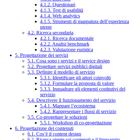
4.1.2. Questionari
4.1.3. Test di usabilità
4.1.4. Web analytics
4.1.5. Strumenti di mappatura dell’esperienza
utente
4.2. Ricerca secondaria
4.2.1. Ricerca documentale
4.2.2. Analisi benchmark
4.2.3. Valutazione euristica
5. Progettazione dei servizi
5.1. Cosa sono i servizi e il service design
5.2. Progettare servizi pubblici digitali
5.3. Definire il modello di servizio
5.3.1. Identificare gli attori coinvolti
5.3.2. Formulare la proposta di valore
5.3.3. Inquadrare gli elementi costitutivi del
servizio
5.4. Descrivere il funzionamento del servizio
5.4.1. Mappare l’ecosistema
5.4.2. Rappresentare i flussi di servizio
5.5. Co-progettare le soluzioni
5.5.1. Workshop di co-progettazione
6. Progettazione dei contenuti
6.1. Cos’è il content design
6.2. Ricerca utente sui contenuti e il linguaggio