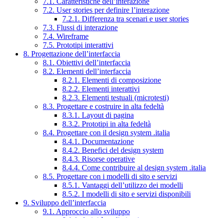
7.1. Caratteristiche dell’interazione
7.2. User stories per definire l’interazione
7.2.1. Differenza tra scenari e user stories
7.3. Flussi di interazione
7.4. Wireframe
7.5. Prototipi interattivi
8. Progettazione dell’interfaccia
8.1. Obiettivi dell’interfaccia
8.2. Elementi dell’interfaccia
8.2.1. Elementi di composizione
8.2.2. Elementi interattivi
8.2.3. Elementi testuali (microtesti)
8.3. Progettare e costruire in alta fedeltà
8.3.1. Layout di pagina
8.3.2. Prototipi in alta fedeltà
8.4. Progettare con il design system .italia
8.4.1. Documentazione
8.4.2. Benefici del design system
8.4.3. Risorse operative
8.4.4. Come contribuire al design system .italia
8.5. Progettare con i modelli di sito e servizi
8.5.1. Vantaggi dell’utilizzo dei modelli
8.5.2. I modelli di sito e servizi disponibili
9. Sviluppo dell’interfaccia
9.1. Approccio allo sviluppo