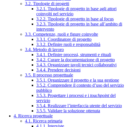
3.2. Tipologie di progetti
3.2.1. Tipologie di progetto in base agli attori
coinvolti nel servizio
3.2.2. Tipologie di progetto in base al focus
3.2.3. Tipologie di progetto in base all’ambito di
intervento
3.3. Competenze, ruoli e figure coinvolte
3.3.1. Coordinatore di progetto
3.3.2. Definire ruoli e responsabilità
3.4. Metodo di lavoro
3.4.1. Definire processi, strumenti e rituali
3.4.2. Curare la documentazione di progetto
3.4.3. Organizzare tavoli tecnici collaborativi
3.4.4. Prendere decisioni
3.5. Il processo progettuale
3.5.1. Organizzare il progetto e la sua gestione
3.5.2. Comprendere il contesto d’uso del servizio
pubblico
3.5.3. Progettare i processi e i
touchpoint
del
servizio
3.5.4. Realizzare l’interfaccia utente del servizio
3.5.5. Validare la soluzione ottenuta
4. Ricerca progettuale
4.1. Ricerca primaria
4.1.1. Interviste