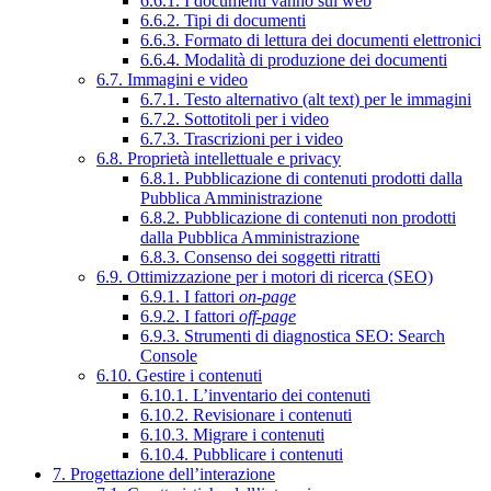
6.6.1. I documenti vanno sul web
6.6.2. Tipi di documenti
6.6.3. Formato di lettura dei documenti elettronici
6.6.4. Modalità di produzione dei documenti
6.7. Immagini e video
6.7.1. Testo alternativo (alt text) per le immagini
6.7.2. Sottotitoli per i video
6.7.3. Trascrizioni per i video
6.8. Proprietà intellettuale e privacy
6.8.1. Pubblicazione di contenuti prodotti dalla
Pubblica Amministrazione
6.8.2. Pubblicazione di contenuti non prodotti
dalla Pubblica Amministrazione
6.8.3. Consenso dei soggetti ritratti
6.9. Ottimizzazione per i motori di ricerca (SEO)
6.9.1. I fattori
on-page
6.9.2. I fattori
off-page
6.9.3. Strumenti di diagnostica SEO: Search
Console
6.10. Gestire i contenuti
6.10.1. L’inventario dei contenuti
6.10.2. Revisionare i contenuti
6.10.3. Migrare i contenuti
6.10.4. Pubblicare i contenuti
7. Progettazione dell’interazione