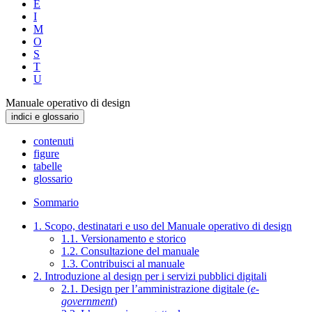
E
I
M
O
S
T
U
Manuale operativo di design
indici e glossario
contenuti
figure
tabelle
glossario
Sommario
1. Scopo, destinatari e uso del Manuale operativo di design
1.1. Versionamento e storico
1.2. Consultazione del manuale
1.3. Contribuisci al manuale
2. Introduzione al design per i servizi pubblici digitali
2.1. Design per l’amministrazione digitale (
e-
government
)