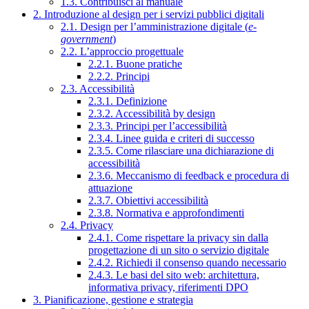
1.3. Contribuisci al manuale
2. Introduzione al design per i servizi pubblici digitali
2.1. Design per l’amministrazione digitale (
e-
government
)
2.2. L’approccio progettuale
2.2.1. Buone pratiche
2.2.2. Principi
2.3. Accessibilità
2.3.1. Definizione
2.3.2. Accessibilità by design
2.3.3. Principi per l’accessibilità
2.3.4. Linee guida e criteri di successo
2.3.5. Come rilasciare una dichiarazione di
accessibilità
2.3.6. Meccanismo di feedback e procedura di
attuazione
2.3.7. Obiettivi accessibilità
2.3.8. Normativa e approfondimenti
2.4. Privacy
2.4.1. Come rispettare la privacy sin dalla
progettazione di un sito o servizio digitale
2.4.2. Richiedi il consenso quando necessario
2.4.3. Le basi del sito web: architettura,
informativa privacy, riferimenti DPO
3. Pianificazione, gestione e strategia