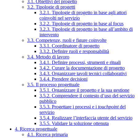
3.1. Obiettivi del progetto
3.2. Tipologie di progetti
3.2.1. Tipologie di progetto in base agli attori
coinvolti nel servizio
3.2.2. Tipologie di progetto in base al focus
3.2.3. Tipologie di progetto in base all’ambito di
intervento
3.3. Competenze, ruoli e figure coinvolte
3.3.1. Coordinatore di progetto
3.3.2. Definire ruoli e responsabilità
3.4. Metodo di lavoro
3.4.1. Definire processi, strumenti e rituali
3.4.2. Curare la documentazione di progetto
3.4.3. Organizzare tavoli tecnici collaborativi
3.4.4. Prendere decisioni
3.5. Il processo progettuale
3.5.1. Organizzare il progetto e la sua gestione
3.5.2. Comprendere il contesto d’uso del servizio
pubblico
3.5.3. Progettare i processi e i
touchpoint
del
servizio
3.5.4. Realizzare l’interfaccia utente del servizio
3.5.5. Validare la soluzione ottenuta
4. Ricerca progettuale
4.1. Ricerca primaria