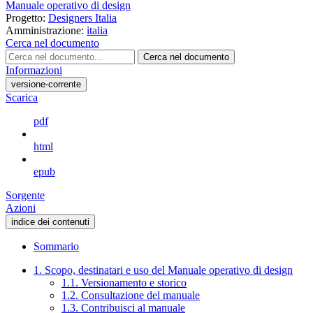
Manuale operativo di design
Progetto:
Designers Italia
Amministrazione:
italia
Cerca nel documento
Cerca nel documento
Informazioni
versione-corrente
Scarica
pdf
html
epub
Sorgente
Azioni
indice dei contenuti
Sommario
1. Scopo, destinatari e uso del Manuale operativo di design
1.1. Versionamento e storico
1.2. Consultazione del manuale
1.3. Contribuisci al manuale