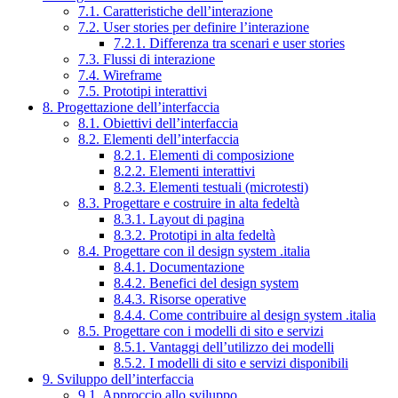
7.1. Caratteristiche dell’interazione
7.2. User stories per definire l’interazione
7.2.1. Differenza tra scenari e user stories
7.3. Flussi di interazione
7.4. Wireframe
7.5. Prototipi interattivi
8. Progettazione dell’interfaccia
8.1. Obiettivi dell’interfaccia
8.2. Elementi dell’interfaccia
8.2.1. Elementi di composizione
8.2.2. Elementi interattivi
8.2.3. Elementi testuali (microtesti)
8.3. Progettare e costruire in alta fedeltà
8.3.1. Layout di pagina
8.3.2. Prototipi in alta fedeltà
8.4. Progettare con il design system .italia
8.4.1. Documentazione
8.4.2. Benefici del design system
8.4.3. Risorse operative
8.4.4. Come contribuire al design system .italia
8.5. Progettare con i modelli di sito e servizi
8.5.1. Vantaggi dell’utilizzo dei modelli
8.5.2. I modelli di sito e servizi disponibili
9. Sviluppo dell’interfaccia
9.1. Approccio allo sviluppo