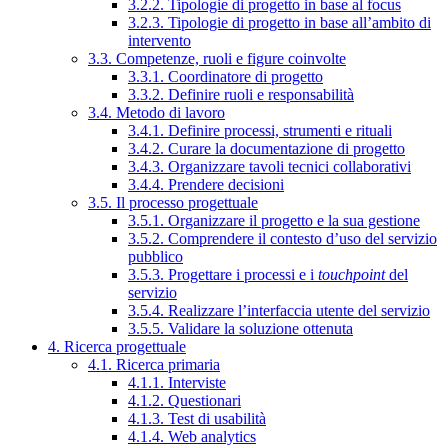
3.2.2. Tipologie di progetto in base al focus
3.2.3. Tipologie di progetto in base all’ambito di
intervento
3.3. Competenze, ruoli e figure coinvolte
3.3.1. Coordinatore di progetto
3.3.2. Definire ruoli e responsabilità
3.4. Metodo di lavoro
3.4.1. Definire processi, strumenti e rituali
3.4.2. Curare la documentazione di progetto
3.4.3. Organizzare tavoli tecnici collaborativi
3.4.4. Prendere decisioni
3.5. Il processo progettuale
3.5.1. Organizzare il progetto e la sua gestione
3.5.2. Comprendere il contesto d’uso del servizio
pubblico
3.5.3. Progettare i processi e i
touchpoint
del
servizio
3.5.4. Realizzare l’interfaccia utente del servizio
3.5.5. Validare la soluzione ottenuta
4. Ricerca progettuale
4.1. Ricerca primaria
4.1.1. Interviste
4.1.2. Questionari
4.1.3. Test di usabilità
4.1.4. Web analytics