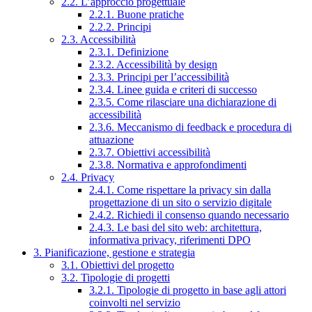
2.2. L’approccio progettuale
2.2.1. Buone pratiche
2.2.2. Principi
2.3. Accessibilità
2.3.1. Definizione
2.3.2. Accessibilità by design
2.3.3. Principi per l’accessibilità
2.3.4. Linee guida e criteri di successo
2.3.5. Come rilasciare una dichiarazione di
accessibilità
2.3.6. Meccanismo di feedback e procedura di
attuazione
2.3.7. Obiettivi accessibilità
2.3.8. Normativa e approfondimenti
2.4. Privacy
2.4.1. Come rispettare la privacy sin dalla
progettazione di un sito o servizio digitale
2.4.2. Richiedi il consenso quando necessario
2.4.3. Le basi del sito web: architettura,
informativa privacy, riferimenti DPO
3. Pianificazione, gestione e strategia
3.1. Obiettivi del progetto
3.2. Tipologie di progetti
3.2.1. Tipologie di progetto in base agli attori
coinvolti nel servizio