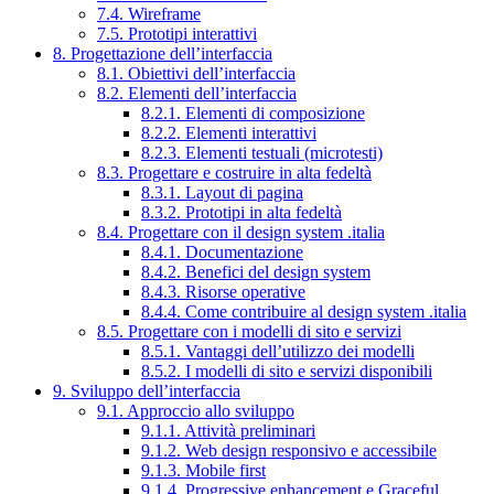
7.4. Wireframe
7.5. Prototipi interattivi
8. Progettazione dell’interfaccia
8.1. Obiettivi dell’interfaccia
8.2. Elementi dell’interfaccia
8.2.1. Elementi di composizione
8.2.2. Elementi interattivi
8.2.3. Elementi testuali (microtesti)
8.3. Progettare e costruire in alta fedeltà
8.3.1. Layout di pagina
8.3.2. Prototipi in alta fedeltà
8.4. Progettare con il design system .italia
8.4.1. Documentazione
8.4.2. Benefici del design system
8.4.3. Risorse operative
8.4.4. Come contribuire al design system .italia
8.5. Progettare con i modelli di sito e servizi
8.5.1. Vantaggi dell’utilizzo dei modelli
8.5.2. I modelli di sito e servizi disponibili
9. Sviluppo dell’interfaccia
9.1. Approccio allo sviluppo
9.1.1. Attività preliminari
9.1.2. Web design responsivo e accessibile
9.1.3. Mobile first
9.1.4. Progressive enhancement e Graceful