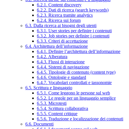
6.2.1. Content discovery
6.2.2. Dati di ricerca (search keywords)
6.2.3. Ricerca tramite analytics
6.2.4. Ricerca sui forum
6.3. Dalla ricerca ai bisogni degli utenti
6.3.1. User stories per definire i contenuti
6.3.2. Job stories per definire i contenuti
6.3.3. Criteri di accettazione
6.4. Architettura dell’informazione
6.4.1. Definire l’architettura dell’informazione
6.4.2. Alberatura
6.4.3. Flussi di interazione
6.4.4. Sistemi di navigazione
6.4.5. Tipologie di contenuto (content type)
6.4.6. Ontologie e standard
6.4.7. Vocabolari controllati e tassonomie
6.5. Scrittura e linguaggio
6.5.1. Come leggono le persone sul web
6.5.2. Le regole per un linguaggio semplice
6.5.3. Microtesti
6.5.4. Scrittura collaborativa
6.5.5. Content critique
6.5.6. Traduzione e localizzazione dei contenuti
6.6. Documenti