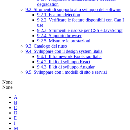
degradation
9.2. Strumenti di supporto allo sviluppo del software
9.2.1. Feature detection
9.2.2. Verificare le feature disponibili con Can I
use
9.2.3. Strumenti e risorse per CSS e JavaScript
9.2.4. Supporto browser
9.2.5. Misurare le prestazioni
9.3. Catalogo del riuso
9.4. Sviluppare con il design system .italia
9.4.1. Il framework Bootstrap Italia
9.4.2. Il kit di sviluppo React
9.4.3. Il kit di sviluppo Angular
9.5. Sviluppare con i modelli di sito e servizi
None
None
A
B
C
D
E
I
M