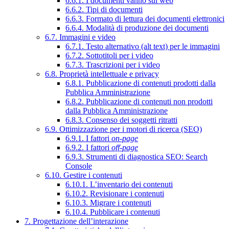
6.6.1. I documenti vanno sul web
6.6.2. Tipi di documenti
6.6.3. Formato di lettura dei documenti elettronici
6.6.4. Modalità di produzione dei documenti
6.7. Immagini e video
6.7.1. Testo alternativo (alt text) per le immagini
6.7.2. Sottotitoli per i video
6.7.3. Trascrizioni per i video
6.8. Proprietà intellettuale e privacy
6.8.1. Pubblicazione di contenuti prodotti dalla
Pubblica Amministrazione
6.8.2. Pubblicazione di contenuti non prodotti
dalla Pubblica Amministrazione
6.8.3. Consenso dei soggetti ritratti
6.9. Ottimizzazione per i motori di ricerca (SEO)
6.9.1. I fattori
on-page
6.9.2. I fattori
off-page
6.9.3. Strumenti di diagnostica SEO: Search
Console
6.10. Gestire i contenuti
6.10.1. L’inventario dei contenuti
6.10.2. Revisionare i contenuti
6.10.3. Migrare i contenuti
6.10.4. Pubblicare i contenuti
7. Progettazione dell’interazione