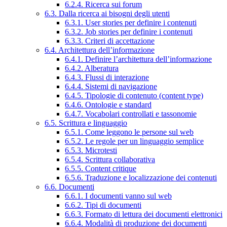
6.2.4. Ricerca sui forum
6.3. Dalla ricerca ai bisogni degli utenti
6.3.1. User stories per definire i contenuti
6.3.2. Job stories per definire i contenuti
6.3.3. Criteri di accettazione
6.4. Architettura dell’informazione
6.4.1. Definire l’architettura dell’informazione
6.4.2. Alberatura
6.4.3. Flussi di interazione
6.4.4. Sistemi di navigazione
6.4.5. Tipologie di contenuto (content type)
6.4.6. Ontologie e standard
6.4.7. Vocabolari controllati e tassonomie
6.5. Scrittura e linguaggio
6.5.1. Come leggono le persone sul web
6.5.2. Le regole per un linguaggio semplice
6.5.3. Microtesti
6.5.4. Scrittura collaborativa
6.5.5. Content critique
6.5.6. Traduzione e localizzazione dei contenuti
6.6. Documenti
6.6.1. I documenti vanno sul web
6.6.2. Tipi di documenti
6.6.3. Formato di lettura dei documenti elettronici
6.6.4. Modalità di produzione dei documenti