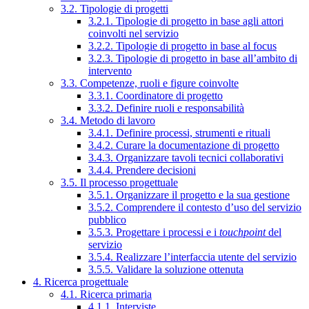
3.2. Tipologie di progetti
3.2.1. Tipologie di progetto in base agli attori
coinvolti nel servizio
3.2.2. Tipologie di progetto in base al focus
3.2.3. Tipologie di progetto in base all’ambito di
intervento
3.3. Competenze, ruoli e figure coinvolte
3.3.1. Coordinatore di progetto
3.3.2. Definire ruoli e responsabilità
3.4. Metodo di lavoro
3.4.1. Definire processi, strumenti e rituali
3.4.2. Curare la documentazione di progetto
3.4.3. Organizzare tavoli tecnici collaborativi
3.4.4. Prendere decisioni
3.5. Il processo progettuale
3.5.1. Organizzare il progetto e la sua gestione
3.5.2. Comprendere il contesto d’uso del servizio
pubblico
3.5.3. Progettare i processi e i
touchpoint
del
servizio
3.5.4. Realizzare l’interfaccia utente del servizio
3.5.5. Validare la soluzione ottenuta
4. Ricerca progettuale
4.1. Ricerca primaria
4.1.1. Interviste