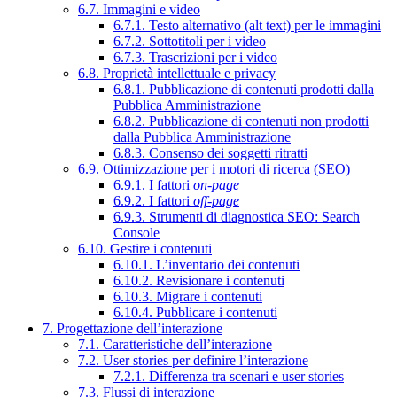
6.7. Immagini e video
6.7.1. Testo alternativo (alt text) per le immagini
6.7.2. Sottotitoli per i video
6.7.3. Trascrizioni per i video
6.8. Proprietà intellettuale e privacy
6.8.1. Pubblicazione di contenuti prodotti dalla
Pubblica Amministrazione
6.8.2. Pubblicazione di contenuti non prodotti
dalla Pubblica Amministrazione
6.8.3. Consenso dei soggetti ritratti
6.9. Ottimizzazione per i motori di ricerca (SEO)
6.9.1. I fattori
on-page
6.9.2. I fattori
off-page
6.9.3. Strumenti di diagnostica SEO: Search
Console
6.10. Gestire i contenuti
6.10.1. L’inventario dei contenuti
6.10.2. Revisionare i contenuti
6.10.3. Migrare i contenuti
6.10.4. Pubblicare i contenuti
7. Progettazione dell’interazione
7.1. Caratteristiche dell’interazione
7.2. User stories per definire l’interazione
7.2.1. Differenza tra scenari e user stories
7.3. Flussi di interazione