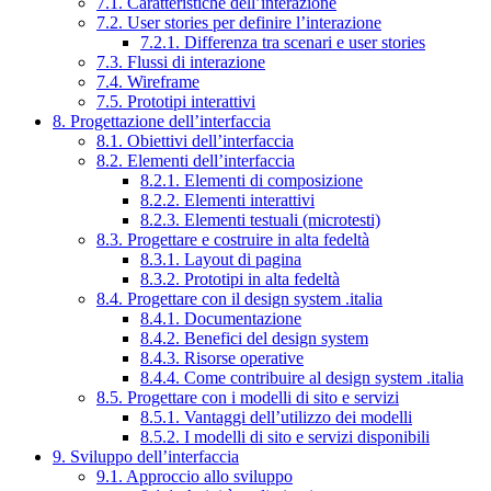
7.1. Caratteristiche dell’interazione
7.2. User stories per definire l’interazione
7.2.1. Differenza tra scenari e user stories
7.3. Flussi di interazione
7.4. Wireframe
7.5. Prototipi interattivi
8. Progettazione dell’interfaccia
8.1. Obiettivi dell’interfaccia
8.2. Elementi dell’interfaccia
8.2.1. Elementi di composizione
8.2.2. Elementi interattivi
8.2.3. Elementi testuali (microtesti)
8.3. Progettare e costruire in alta fedeltà
8.3.1. Layout di pagina
8.3.2. Prototipi in alta fedeltà
8.4. Progettare con il design system .italia
8.4.1. Documentazione
8.4.2. Benefici del design system
8.4.3. Risorse operative
8.4.4. Come contribuire al design system .italia
8.5. Progettare con i modelli di sito e servizi
8.5.1. Vantaggi dell’utilizzo dei modelli
8.5.2. I modelli di sito e servizi disponibili
9. Sviluppo dell’interfaccia
9.1. Approccio allo sviluppo