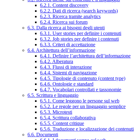
6.2.1. Content discovery
6.2.2. Dati di ricerca (search keywords)
6.2.3. Ricerca tramite analytics
6.2.4. Ricerca sui forum
6.3. Dalla ricerca ai bisogni degli utenti
6.3.1. User stories per definire i contenuti
6.3.2. Job stories per definire i contenuti
6.3.3. Criteri di accettazione
6.4. Architettura dell’informazione
6.4.1. Definire l’architettura dell’informazione
6.4.2. Alberatura
6.4.3. Flussi di interazione
6.4.4. Sistemi di navigazione
6.4.5. Tipologie di contenuto (content type)
6.4.6. Ontologie e standard
6.4.7. Vocabolari controllati e tassonomie
6.5. Scrittura e linguaggio
6.5.1. Come leggono le persone sul web
6.5.2. Le regole per un linguaggio semplice
6.5.3. Microtesti
6.5.4. Scrittura collaborativa
6.5.5. Content critique
6.5.6. Traduzione e localizzazione dei contenuti
6.6. Documenti