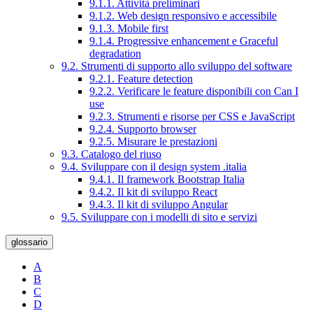
9.1.1. Attività preliminari
9.1.2. Web design responsivo e accessibile
9.1.3. Mobile first
9.1.4. Progressive enhancement e Graceful
degradation
9.2. Strumenti di supporto allo sviluppo del software
9.2.1. Feature detection
9.2.2. Verificare le feature disponibili con Can I
use
9.2.3. Strumenti e risorse per CSS e JavaScript
9.2.4. Supporto browser
9.2.5. Misurare le prestazioni
9.3. Catalogo del riuso
9.4. Sviluppare con il design system .italia
9.4.1. Il framework Bootstrap Italia
9.4.2. Il kit di sviluppo React
9.4.3. Il kit di sviluppo Angular
9.5. Sviluppare con i modelli di sito e servizi
glossario
A
B
C
D