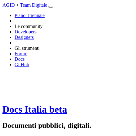
AGID
+
Team Digitale
Piano Triennale
Le community
Developers
Designers
Gli strumenti
Forum
Docs
GitHub
Docs Italia
beta
Documenti pubblici, digitali.