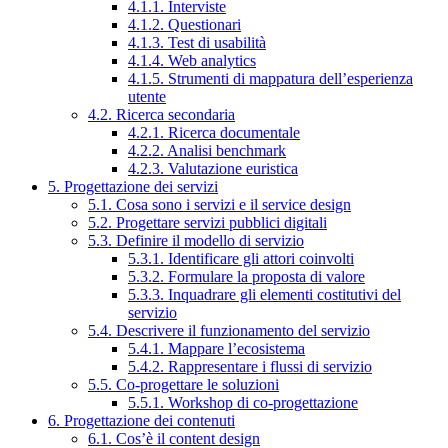
4.1.1. Interviste
4.1.2. Questionari
4.1.3. Test di usabilità
4.1.4. Web analytics
4.1.5. Strumenti di mappatura dell’esperienza
utente
4.2. Ricerca secondaria
4.2.1. Ricerca documentale
4.2.2. Analisi benchmark
4.2.3. Valutazione euristica
5. Progettazione dei servizi
5.1. Cosa sono i servizi e il service design
5.2. Progettare servizi pubblici digitali
5.3. Definire il modello di servizio
5.3.1. Identificare gli attori coinvolti
5.3.2. Formulare la proposta di valore
5.3.3. Inquadrare gli elementi costitutivi del
servizio
5.4. Descrivere il funzionamento del servizio
5.4.1. Mappare l’ecosistema
5.4.2. Rappresentare i flussi di servizio
5.5. Co-progettare le soluzioni
5.5.1. Workshop di co-progettazione
6. Progettazione dei contenuti
6.1. Cos’è il content design