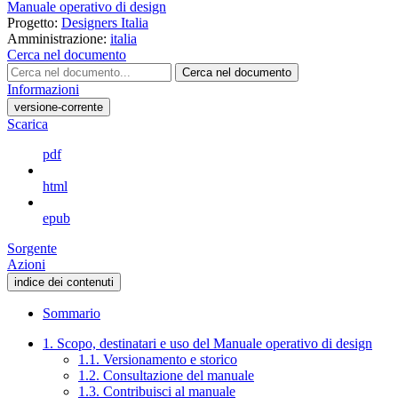
Manuale operativo di design
Progetto:
Designers Italia
Amministrazione:
italia
Cerca nel documento
Cerca nel documento
Informazioni
versione-corrente
Scarica
pdf
html
epub
Sorgente
Azioni
indice dei contenuti
Sommario
1. Scopo, destinatari e uso del Manuale operativo di design
1.1. Versionamento e storico
1.2. Consultazione del manuale
1.3. Contribuisci al manuale