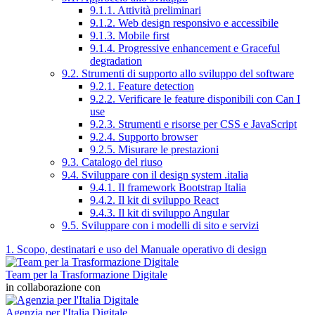
9.1.1. Attività preliminari
9.1.2. Web design responsivo e accessibile
9.1.3. Mobile first
9.1.4. Progressive enhancement e Graceful
degradation
9.2. Strumenti di supporto allo sviluppo del software
9.2.1. Feature detection
9.2.2. Verificare le feature disponibili con Can I
use
9.2.3. Strumenti e risorse per CSS e JavaScript
9.2.4. Supporto browser
9.2.5. Misurare le prestazioni
9.3. Catalogo del riuso
9.4. Sviluppare con il design system .italia
9.4.1. Il framework Bootstrap Italia
9.4.2. Il kit di sviluppo React
9.4.3. Il kit di sviluppo Angular
9.5. Sviluppare con i modelli di sito e servizi
1. Scopo, destinatari e uso del Manuale operativo di design
Team per la Trasformazione Digitale
in collaborazione con
Agenzia per l'Italia Digitale