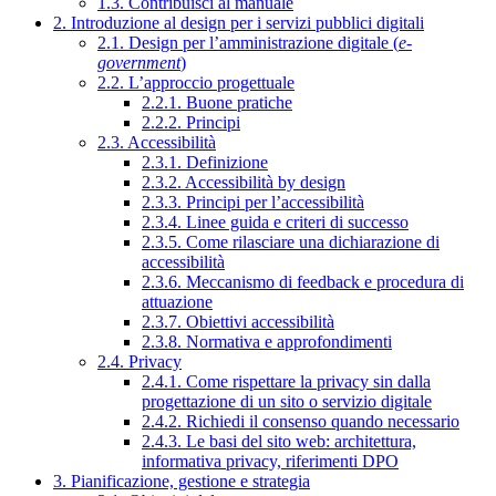
1.3. Contribuisci al manuale
2. Introduzione al design per i servizi pubblici digitali
2.1. Design per l’amministrazione digitale (
e-
government
)
2.2. L’approccio progettuale
2.2.1. Buone pratiche
2.2.2. Principi
2.3. Accessibilità
2.3.1. Definizione
2.3.2. Accessibilità by design
2.3.3. Principi per l’accessibilità
2.3.4. Linee guida e criteri di successo
2.3.5. Come rilasciare una dichiarazione di
accessibilità
2.3.6. Meccanismo di feedback e procedura di
attuazione
2.3.7. Obiettivi accessibilità
2.3.8. Normativa e approfondimenti
2.4. Privacy
2.4.1. Come rispettare la privacy sin dalla
progettazione di un sito o servizio digitale
2.4.2. Richiedi il consenso quando necessario
2.4.3. Le basi del sito web: architettura,
informativa privacy, riferimenti DPO
3. Pianificazione, gestione e strategia