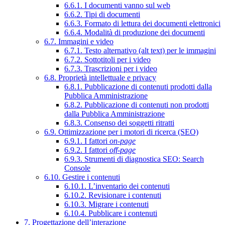
6.6.1. I documenti vanno sul web
6.6.2. Tipi di documenti
6.6.3. Formato di lettura dei documenti elettronici
6.6.4. Modalità di produzione dei documenti
6.7. Immagini e video
6.7.1. Testo alternativo (alt text) per le immagini
6.7.2. Sottotitoli per i video
6.7.3. Trascrizioni per i video
6.8. Proprietà intellettuale e privacy
6.8.1. Pubblicazione di contenuti prodotti dalla
Pubblica Amministrazione
6.8.2. Pubblicazione di contenuti non prodotti
dalla Pubblica Amministrazione
6.8.3. Consenso dei soggetti ritratti
6.9. Ottimizzazione per i motori di ricerca (SEO)
6.9.1. I fattori
on-page
6.9.2. I fattori
off-page
6.9.3. Strumenti di diagnostica SEO: Search
Console
6.10. Gestire i contenuti
6.10.1. L’inventario dei contenuti
6.10.2. Revisionare i contenuti
6.10.3. Migrare i contenuti
6.10.4. Pubblicare i contenuti
7. Progettazione dell’interazione