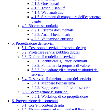
4.1.2. Questionari
4.1.3. Test di usabilità
4.1.4. Web analytics
4.1.5. Strumenti di mappatura dell’esperienza
utente
4.2. Ricerca secondaria
4.2.1. Ricerca documentale
4.2.2. Analisi benchmark
4.2.3. Valutazione euristica
5. Progettazione dei servizi
5.1. Cosa sono i servizi e il service design
5.2. Progettare servizi pubblici digitali
5.3. Definire il modello di servizio
5.3.1. Identificare gli attori coinvolti
5.3.2. Formulare la proposta di valore
5.3.3. Inquadrare gli elementi costitutivi del
servizio
5.4. Descrivere il funzionamento del servizio
5.4.1. Mappare l’ecosistema
5.4.2. Rappresentare i flussi di servizio
5.5. Co-progettare le soluzioni
5.5.1. Workshop di co-progettazione
6. Progettazione dei contenuti
6.1. Cos’è il content design
6.2. Ricerca utente sui contenuti e il linguaggio