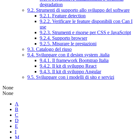
degradation
9.2. Strumenti di supporto allo sviluppo del software
9.2.1. Feature detection
9.2.2. Verificare le feature disponibili con Can I
use
9.2.3. Strumenti e risorse per CSS e JavaScript
9.2.4. Supporto browser
9.2.5. Misurare le prestazioni
9.3. Catalogo del riuso
9.4. Sviluppare con il design system .italia
9.4.1. Il framework Bootstrap Italia
9.4.2. Il kit di sviluppo React
9.4.3. Il kit di sviluppo Angular
9.5. Sviluppare con i modelli di sito e servizi
None
None
A
B
C
D
E
I
M