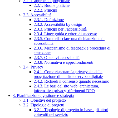
2.2. L’approccio progettuale
2.2.1. Buone pratiche
2.2.2. Principi
2.3. Accessibilità
2.3.1. Definizione
2.3.2. Accessibilità by design
2.3.3. Principi per l’accessibilità
2.3.4. Linee guida e criteri di successo
2.3.5. Come rilasciare una dichiarazione di
accessibilità
2.3.6. Meccanismo di feedback e procedura di
attuazione
2.3.7. Obiettivi accessibilità
2.3.8. Normativa e approfondimenti
2.4. Privacy
2.4.1. Come rispettare la privacy sin dalla
progettazione di un sito o servizio digitale
2.4.2. Richiedi il consenso quando necessario
2.4.3. Le basi del sito web: architettura,
informativa privacy, riferimenti DPO
3. Pianificazione, gestione e strategia
3.1. Obiettivi del progetto
3.2. Tipologie di progetti
3.2.1. Tipologie di progetto in base agli attori
coinvolti nel servizio