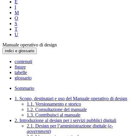
E
I
M
O
S
T
U
Manuale operativo di design
indici e glossario
contenuti
figure
tabelle
glossario
Sommario
1. Scopo, destinatari e uso del Manuale operativo di design
1.1. Versionamento e storico
1.2. Consultazione del manuale
1.3. Contribuisci al manuale
2. Introduzione al design per i servizi pubblici digitali
2.1. Design per l’amministrazione digitale (
e-
government
)