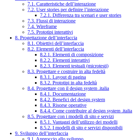
7.1. Caratteristiche dell’interazione
7.2. User stories per definire l’interazione
7.2.1. Differenza tra scenari e user stories
7.3. Flussi di interazione
7.4. Wireframe
7.5. Prototipi interattivi
8. Progettazione dell’interfaccia
8.1. Obiettivi dell’interfaccia
8.2. Elementi dell’interfaccia
8.2.1. Elementi di composizione
8.2.2. Elementi interattivi
8.2.3. Elementi testuali (microtesti)
8.3. Progettare e costruire in alta fedeltà
8.3.1. Layout di pagina
8.3.2. Prototipi in alta fedeltà
8.4. Progettare con il design system .italia
8.4.1. Documentazione
8.4.2. Benefici del design system
8.4.3. Risorse operative
8.4.4. Come contribuire al design system .italia
8.5. Progettare con i modelli di sito e servizi
8.5.1. Vantaggi dell’utilizzo dei modelli
8.5.2. I modelli di sito e servizi disponibili
9. Sviluppo dell’interfaccia
9.1. Approccio allo sviluppo