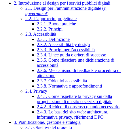
2. Introduzione al design per i servizi pubblici digitali
2.1. Design per l’amministrazione digitale (
e-
government
)
2.2. L’approccio progettuale
2.2.1. Buone pratiche
2.2.2. Principi
2.3. Accessibilità
2.3.1. Definizione
2.3.2. Accessibilità by design
2.3.3. Principi per l’accessibilità
2.3.4. Linee guida e criteri di successo
2.3.5. Come rilasciare una dichiarazione di
accessibilità
2.3.6. Meccanismo di feedback e procedura di
attuazione
2.3.7. Obiettivi accessibilità
2.3.8. Normativa e approfondimenti
2.4. Privacy
2.4.1. Come rispettare la privacy sin dalla
progettazione di un sito o servizio digitale
2.4.2. Richiedi il consenso quando necessario
2.4.3. Le basi del sito web: architettura,
informativa privacy, riferimenti DPO
3. Pianificazione, gestione e strategia
3.1. Obiettivi del progetto