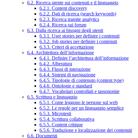
6.2. Ricerca utente sui contenuti e il linguaggio
6.2.1. Content discovery
6.2.2. Dati di ricerca (search keywords)
6.2.3. Ricerca tramite analytics
6.2.4. Ricerca sui forum
6.3. Dalla ricerca ai bisogni degli utenti
6.3.1. User stories per definire i contenuti
6.3.2. Job stories per definire i contenuti
6.3.3. Criteri di accettazione
6.4. Architettura dell’informazione
6.4.1. Definire l’architettura dell’informazione
6.4.2. Alberatura
6.4.3. Flussi di interazione
6.4.4. Sistemi di navigazione
6.4.5. Tipologie di contenuto (content type)
6.4.6. Ontologie e standard
6.4.7. Vocabolari controllati e tassonomie
6.5. Scrittura e linguaggio
6.5.1. Come leggono le persone sul web
6.5.2. Le regole per un linguaggio semplice
6.5.3. Microtesti
6.5.4. Scrittura collaborativa
6.5.5. Content critique
6.5.6. Traduzione e localizzazione dei contenuti
6.6. Documenti