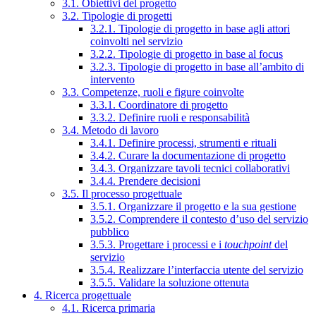
3.1. Obiettivi del progetto
3.2. Tipologie di progetti
3.2.1. Tipologie di progetto in base agli attori
coinvolti nel servizio
3.2.2. Tipologie di progetto in base al focus
3.2.3. Tipologie di progetto in base all’ambito di
intervento
3.3. Competenze, ruoli e figure coinvolte
3.3.1. Coordinatore di progetto
3.3.2. Definire ruoli e responsabilità
3.4. Metodo di lavoro
3.4.1. Definire processi, strumenti e rituali
3.4.2. Curare la documentazione di progetto
3.4.3. Organizzare tavoli tecnici collaborativi
3.4.4. Prendere decisioni
3.5. Il processo progettuale
3.5.1. Organizzare il progetto e la sua gestione
3.5.2. Comprendere il contesto d’uso del servizio
pubblico
3.5.3. Progettare i processi e i
touchpoint
del
servizio
3.5.4. Realizzare l’interfaccia utente del servizio
3.5.5. Validare la soluzione ottenuta
4. Ricerca progettuale
4.1. Ricerca primaria