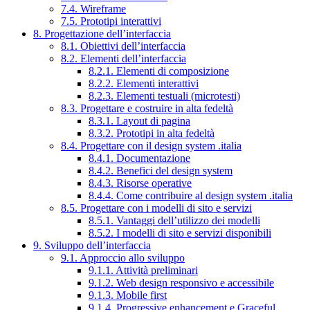
7.4. Wireframe
7.5. Prototipi interattivi
8. Progettazione dell’interfaccia
8.1. Obiettivi dell’interfaccia
8.2. Elementi dell’interfaccia
8.2.1. Elementi di composizione
8.2.2. Elementi interattivi
8.2.3. Elementi testuali (microtesti)
8.3. Progettare e costruire in alta fedeltà
8.3.1. Layout di pagina
8.3.2. Prototipi in alta fedeltà
8.4. Progettare con il design system .italia
8.4.1. Documentazione
8.4.2. Benefici del design system
8.4.3. Risorse operative
8.4.4. Come contribuire al design system .italia
8.5. Progettare con i modelli di sito e servizi
8.5.1. Vantaggi dell’utilizzo dei modelli
8.5.2. I modelli di sito e servizi disponibili
9. Sviluppo dell’interfaccia
9.1. Approccio allo sviluppo
9.1.1. Attività preliminari
9.1.2. Web design responsivo e accessibile
9.1.3. Mobile first
9.1.4. Progressive enhancement e Graceful