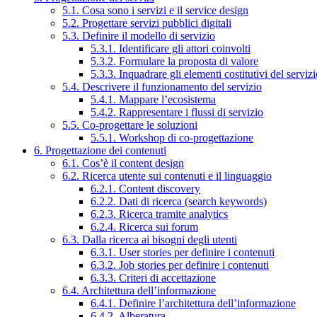
5.1. Cosa sono i servizi e il service design
5.2. Progettare servizi pubblici digitali
5.3. Definire il modello di servizio
5.3.1. Identificare gli attori coinvolti
5.3.2. Formulare la proposta di valore
5.3.3. Inquadrare gli elementi costitutivi del serviz
5.4. Descrivere il funzionamento del servizio
5.4.1. Mappare l’ecosistema
5.4.2. Rappresentare i flussi di servizio
5.5. Co-progettare le soluzioni
5.5.1. Workshop di co-progettazione
6. Progettazione dei contenuti
6.1. Cos’è il content design
6.2. Ricerca utente sui contenuti e il linguaggio
6.2.1. Content discovery
6.2.2. Dati di ricerca (search keywords)
6.2.3. Ricerca tramite analytics
6.2.4. Ricerca sui forum
6.3. Dalla ricerca ai bisogni degli utenti
6.3.1. User stories per definire i contenuti
6.3.2. Job stories per definire i contenuti
6.3.3. Criteri di accettazione
6.4. Architettura dell’informazione
6.4.1. Definire l’architettura dell’informazione
6.4.2. Alberatura