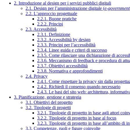
2. Introduzione al design per i servizi pubblici digitali
2.1. Design per l’amministrazione digitale (
e-government
2.2. L’approccio progettuale
2.2.1. Buone pratiche
2.2.2. Principi
2.3. Accessibilità
2.3.1. Definizione
2.3.2. Accessibilità by design
2.3.3. Principi per l’accessibilità
2.3.4. Linee guida e criteri di successo
2.3.5. Come rilasciare una dichiarazione di accessib
2.3.6. Meccanismo di feedback e procedura di attu
2.3.7. Obiettivi accessibilità
2.3.8. Normativa e approfondimenti
2.4. Privacy
2.4.1. Come rispettare la privacy sin dalla progettaz
2.4.2. Richiedi il consenso quando necessario
2.4.3. Le basi del sito web: architettura, informati
3. Pianificazione, gestione e strategia
3.1. Obiettivi del progetto
3.2. Tipologie di progetti
3.2.1. Tipologie di progetto in base agli attori coinv
3.2.2. Tipologie di progetto in base al focus
3.2.3. Tipologie di progetto in base all’ambito di i
3.3. Competenze, ruoli e figure coinvolte