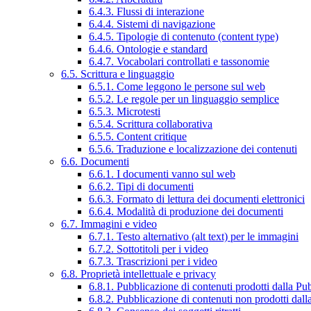
6.4.3. Flussi di interazione
6.4.4. Sistemi di navigazione
6.4.5. Tipologie di contenuto (content type)
6.4.6. Ontologie e standard
6.4.7. Vocabolari controllati e tassonomie
6.5. Scrittura e linguaggio
6.5.1. Come leggono le persone sul web
6.5.2. Le regole per un linguaggio semplice
6.5.3. Microtesti
6.5.4. Scrittura collaborativa
6.5.5. Content critique
6.5.6. Traduzione e localizzazione dei contenuti
6.6. Documenti
6.6.1. I documenti vanno sul web
6.6.2. Tipi di documenti
6.6.3. Formato di lettura dei documenti elettronici
6.6.4. Modalità di produzione dei documenti
6.7. Immagini e video
6.7.1. Testo alternativo (alt text) per le immagini
6.7.2. Sottotitoli per i video
6.7.3. Trascrizioni per i video
6.8. Proprietà intellettuale e privacy
6.8.1. Pubblicazione di contenuti prodotti dalla P
6.8.2. Pubblicazione di contenuti non prodotti dal