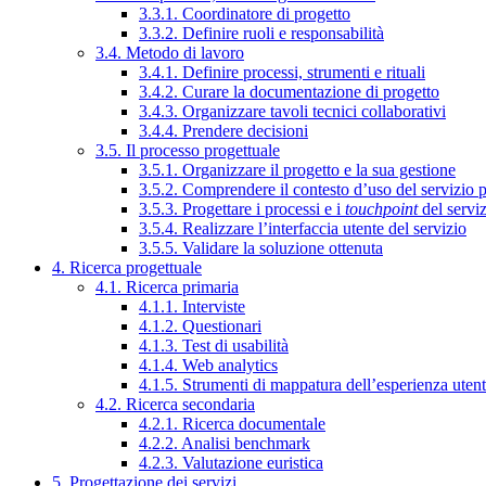
3.3.1. Coordinatore di progetto
3.3.2. Definire ruoli e responsabilità
3.4. Metodo di lavoro
3.4.1. Definire processi, strumenti e rituali
3.4.2. Curare la documentazione di progetto
3.4.3. Organizzare tavoli tecnici collaborativi
3.4.4. Prendere decisioni
3.5. Il processo progettuale
3.5.1. Organizzare il progetto e la sua gestione
3.5.2. Comprendere il contesto d’uso del servizio 
3.5.3. Progettare i processi e i
touchpoint
del servi
3.5.4. Realizzare l’interfaccia utente del servizio
3.5.5. Validare la soluzione ottenuta
4. Ricerca progettuale
4.1. Ricerca primaria
4.1.1. Interviste
4.1.2. Questionari
4.1.3. Test di usabilità
4.1.4. Web analytics
4.1.5. Strumenti di mappatura dell’esperienza uten
4.2. Ricerca secondaria
4.2.1. Ricerca documentale
4.2.2. Analisi benchmark
4.2.3. Valutazione euristica
5. Progettazione dei servizi