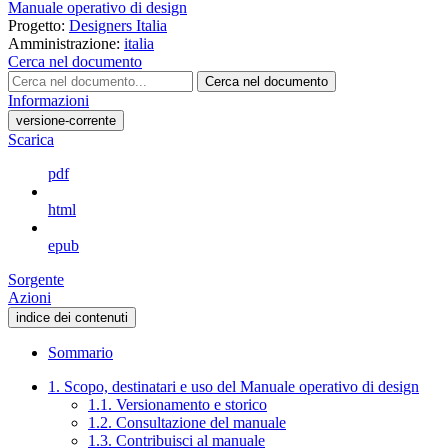
Manuale operativo di design
Progetto:
Designers Italia
Amministrazione:
italia
Cerca nel documento
Cerca nel documento
Informazioni
versione-corrente
Scarica
pdf
html
epub
Sorgente
Azioni
indice dei contenuti
Sommario
1. Scopo, destinatari e uso del Manuale operativo di design
1.1. Versionamento e storico
1.2. Consultazione del manuale
1.3. Contribuisci al manuale