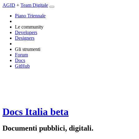
AGID
+
Team Digitale
Piano Triennale
Le community
Developers
Designers
Gli strumenti
Forum
Docs
GitHub
Docs Italia
beta
Documenti pubblici, digitali.