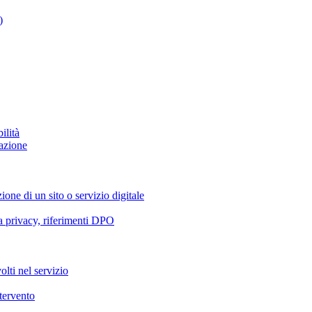
)
ilità
azione
ione di un sito o servizio digitale
va privacy, riferimenti DPO
olti nel servizio
ntervento