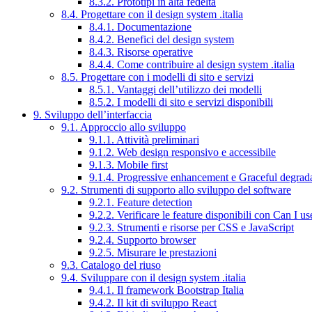
8.3.2. Prototipi in alta fedeltà
8.4. Progettare con il design system .italia
8.4.1. Documentazione
8.4.2. Benefici del design system
8.4.3. Risorse operative
8.4.4. Come contribuire al design system .italia
8.5. Progettare con i modelli di sito e servizi
8.5.1. Vantaggi dell’utilizzo dei modelli
8.5.2. I modelli di sito e servizi disponibili
9. Sviluppo dell’interfaccia
9.1. Approccio allo sviluppo
9.1.1. Attività preliminari
9.1.2. Web design responsivo e accessibile
9.1.3. Mobile first
9.1.4. Progressive enhancement e Graceful degrad
9.2. Strumenti di supporto allo sviluppo del software
9.2.1. Feature detection
9.2.2. Verificare le feature disponibili con Can I us
9.2.3. Strumenti e risorse per CSS e JavaScript
9.2.4. Supporto browser
9.2.5. Misurare le prestazioni
9.3. Catalogo del riuso
9.4. Sviluppare con il design system .italia
9.4.1. Il framework Bootstrap Italia
9.4.2. Il kit di sviluppo React