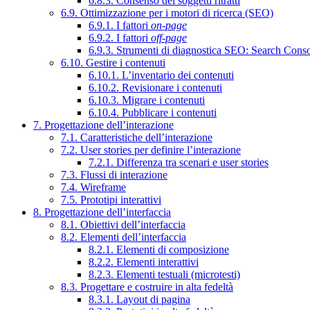
6.8.3. Consenso dei soggetti ritratti
6.9. Ottimizzazione per i motori di ricerca (SEO)
6.9.1. I fattori
on-page
6.9.2. I fattori
off-page
6.9.3. Strumenti di diagnostica SEO: Search Cons
6.10. Gestire i contenuti
6.10.1. L’inventario dei contenuti
6.10.2. Revisionare i contenuti
6.10.3. Migrare i contenuti
6.10.4. Pubblicare i contenuti
7. Progettazione dell’interazione
7.1. Caratteristiche dell’interazione
7.2. User stories per definire l’interazione
7.2.1. Differenza tra scenari e user stories
7.3. Flussi di interazione
7.4. Wireframe
7.5. Prototipi interattivi
8. Progettazione dell’interfaccia
8.1. Obiettivi dell’interfaccia
8.2. Elementi dell’interfaccia
8.2.1. Elementi di composizione
8.2.2. Elementi interattivi
8.2.3. Elementi testuali (microtesti)
8.3. Progettare e costruire in alta fedeltà
8.3.1. Layout di pagina