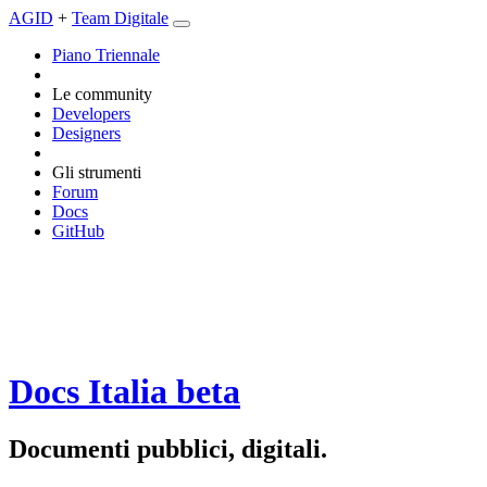
AGID
+
Team Digitale
Piano Triennale
Le community
Developers
Designers
Gli strumenti
Forum
Docs
GitHub
Docs Italia
beta
Documenti pubblici, digitali.