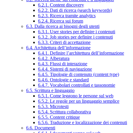
6.2.1. Content discovery
6.2.2. Dati di ricerca (search keywords)
6.2.3. Ricerca tramite analytics
6.2.4. Ricerca sui forum
6.3. Dalla ricerca ai bisogni degli utenti
6.3.1. User stories per definire i contenuti
6.3.2. Job stories per definire i contenuti
6.3.3. Criteri di accettazione
6.4. Architettura dell’informazione
6.4.1. Definire l’architettura dell’informazione
6.4.2. Alberatura
6.4.3. Flussi di interazione
6.4.4. Sistemi di navigazione
6.4.5. Tipologie di contenuto (content type)
6.4.6. Ontologie e standard
6.4.7. Vocabolari controllati e tassonomie
6.5. Scrittura e linguaggio
6.5.1. Come leggono le persone sul web
6.5.2. Le regole per un linguaggio semplice
6.5.3. Microtesti
6.5.4. Scrittura collaborativa
6.5.5. Content critique
6.5.6. Traduzione e localizzazione dei contenuti
6.6. Documenti