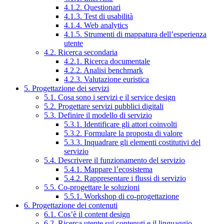
4.1.2. Questionari
4.1.3. Test di usabilità
4.1.4. Web analytics
4.1.5. Strumenti di mappatura dell’esperienza
utente
4.2. Ricerca secondaria
4.2.1. Ricerca documentale
4.2.2. Analisi benchmark
4.2.3. Valutazione euristica
5. Progettazione dei servizi
5.1. Cosa sono i servizi e il service design
5.2. Progettare servizi pubblici digitali
5.3. Definire il modello di servizio
5.3.1. Identificare gli attori coinvolti
5.3.2. Formulare la proposta di valore
5.3.3. Inquadrare gli elementi costitutivi del
servizio
5.4. Descrivere il funzionamento del servizio
5.4.1. Mappare l’ecosistema
5.4.2. Rappresentare i flussi di servizio
5.5. Co-progettare le soluzioni
5.5.1. Workshop di co-progettazione
6. Progettazione dei contenuti
6.1. Cos’è il content design
6.2. Ricerca utente sui contenuti e il linguaggio