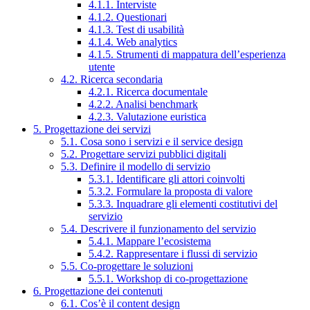
4.1.1. Interviste
4.1.2. Questionari
4.1.3. Test di usabilità
4.1.4. Web analytics
4.1.5. Strumenti di mappatura dell’esperienza
utente
4.2. Ricerca secondaria
4.2.1. Ricerca documentale
4.2.2. Analisi benchmark
4.2.3. Valutazione euristica
5. Progettazione dei servizi
5.1. Cosa sono i servizi e il service design
5.2. Progettare servizi pubblici digitali
5.3. Definire il modello di servizio
5.3.1. Identificare gli attori coinvolti
5.3.2. Formulare la proposta di valore
5.3.3. Inquadrare gli elementi costitutivi del
servizio
5.4. Descrivere il funzionamento del servizio
5.4.1. Mappare l’ecosistema
5.4.2. Rappresentare i flussi di servizio
5.5. Co-progettare le soluzioni
5.5.1. Workshop di co-progettazione
6. Progettazione dei contenuti
6.1. Cos’è il content design