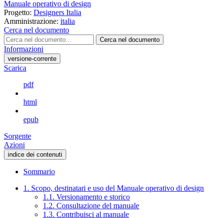
Manuale operativo di design
Progetto:
Designers Italia
Amministrazione:
italia
Cerca nel documento
Cerca nel documento
Informazioni
versione-corrente
Scarica
pdf
html
epub
Sorgente
Azioni
indice dei contenuti
Sommario
1. Scopo, destinatari e uso del Manuale operativo di design
1.1. Versionamento e storico
1.2. Consultazione del manuale
1.3. Contribuisci al manuale