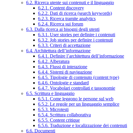
6.2. Ricerca utente sui contenuti e il linguaggio
6.2.1. Content discovery
6.2.2. Dati di ricerca (search keywords)
6.2.3. Ricerca tramite analytics
6.2.4. Ricerca sui forum
6.3. Dalla ricerca ai bisogni degli utenti
6.3.1. User stories per definire i contenuti
6.3.2. Job stories per definire i contenuti
6.3.3. Criteri di accettazione
6.4. Architettura dell’informazione
6.4.1. Definire l’architettura dell’informazione
6.4.2. Alberatura
6.4.3. Flussi di interazione
6.4.4. Sistemi di navigazione
6.4.5. Tipologie di contenuto (content type)
6.4.6. Ontologie e standard
6.4.7. Vocabolari controllati e tassonomie
6.5. Scrittura e linguaggio
6.5.1. Come leggono le persone sul web
6.5.2. Le regole per un linguaggio semplice
6.5.3. Microtesti
6.5.4. Scrittura collaborativa
6.5.5. Content critique
6.5.6. Traduzione e localizzazione dei contenuti
6.6. Documenti