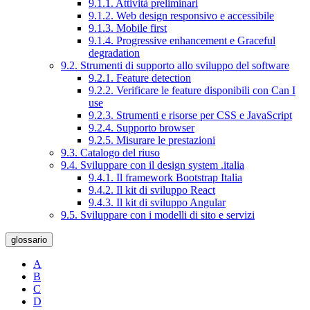
9.1.1. Attività preliminari
9.1.2. Web design responsivo e accessibile
9.1.3. Mobile first
9.1.4. Progressive enhancement e Graceful
degradation
9.2. Strumenti di supporto allo sviluppo del software
9.2.1. Feature detection
9.2.2. Verificare le feature disponibili con Can I
use
9.2.3. Strumenti e risorse per CSS e JavaScript
9.2.4. Supporto browser
9.2.5. Misurare le prestazioni
9.3. Catalogo del riuso
9.4. Sviluppare con il design system .italia
9.4.1. Il framework Bootstrap Italia
9.4.2. Il kit di sviluppo React
9.4.3. Il kit di sviluppo Angular
9.5. Sviluppare con i modelli di sito e servizi
glossario
A
B
C
D