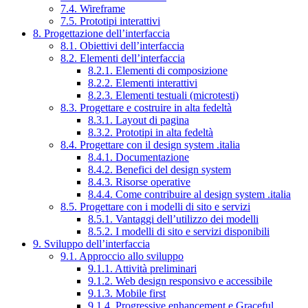
7.4. Wireframe
7.5. Prototipi interattivi
8. Progettazione dell’interfaccia
8.1. Obiettivi dell’interfaccia
8.2. Elementi dell’interfaccia
8.2.1. Elementi di composizione
8.2.2. Elementi interattivi
8.2.3. Elementi testuali (microtesti)
8.3. Progettare e costruire in alta fedeltà
8.3.1. Layout di pagina
8.3.2. Prototipi in alta fedeltà
8.4. Progettare con il design system .italia
8.4.1. Documentazione
8.4.2. Benefici del design system
8.4.3. Risorse operative
8.4.4. Come contribuire al design system .italia
8.5. Progettare con i modelli di sito e servizi
8.5.1. Vantaggi dell’utilizzo dei modelli
8.5.2. I modelli di sito e servizi disponibili
9. Sviluppo dell’interfaccia
9.1. Approccio allo sviluppo
9.1.1. Attività preliminari
9.1.2. Web design responsivo e accessibile
9.1.3. Mobile first
9.1.4. Progressive enhancement e Graceful