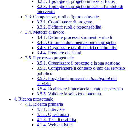
3.2.2. Tipologie di progetto in base al focus
3.2.3. Tipologie di progetto in base all’ambito di
intervento
3.3. Competenze, ruoli e figure coinvolte
3.3.1. Coordinatore di progetto
3.3.2. Definire ruoli e responsabilità
3.4. Metodo di lavoro
3.4.1. Definire processi, strumenti e rituali
3.4.2. Curare la documentazione di progetto
3.4.3. Organizzare tavoli tecnici collaborativi
3.4.4. Prendere decisioni
3.5. Il processo progettuale
3.5.1. Organizzare il progetto e la sua gestione
3.5.2. Comprendere il contesto d’uso del servizio
pubblico
3.5.3. Progettare i processi e i
touchpoint
del
servizio
3.5.4. Realizzare l’interfaccia utente del servizio
3.5.5. Validare la soluzione ottenuta
4. Ricerca progettuale
4.1. Ricerca primaria
4.1.1. Interviste
4.1.2. Questionari
4.1.3. Test di usabilità
4.1.4. Web analytics