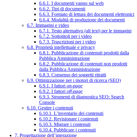
6.6.1. I documenti vanno sul web
6.6.2. Tipi di documenti
6.6.3. Formato di lettura dei documenti elettronici
6.6.4. Modalità di produzione dei documenti
6.7. Immagini e video
6.7.1. Testo alternativo (alt text) per le immagini
6.7.2. Sottotitoli per i video
6.7.3. Trascrizioni per i video
6.8. Proprietà intellettuale e privacy
6.8.1. Pubblicazione di contenuti prodotti dalla
Pubblica Amministrazione
6.8.2. Pubblicazione di contenuti non prodotti
dalla Pubblica Amministrazione
6.8.3. Consenso dei soggetti ritratti
6.9. Ottimizzazione per i motori di ricerca (SEO)
6.9.1. I fattori
on-page
6.9.2. I fattori
off-page
6.9.3. Strumenti di diagnostica SEO: Search
Console
6.10. Gestire i contenuti
6.10.1. L’inventario dei contenuti
6.10.2. Revisionare i contenuti
6.10.3. Migrare i contenuti
6.10.4. Pubblicare i contenuti
7. Progettazione dell’interazione