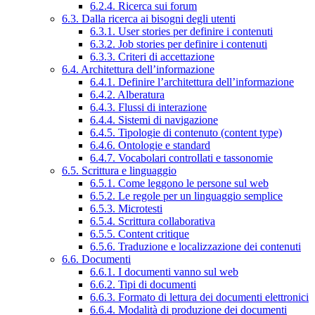
6.2.4. Ricerca sui forum
6.3. Dalla ricerca ai bisogni degli utenti
6.3.1. User stories per definire i contenuti
6.3.2. Job stories per definire i contenuti
6.3.3. Criteri di accettazione
6.4. Architettura dell’informazione
6.4.1. Definire l’architettura dell’informazione
6.4.2. Alberatura
6.4.3. Flussi di interazione
6.4.4. Sistemi di navigazione
6.4.5. Tipologie di contenuto (content type)
6.4.6. Ontologie e standard
6.4.7. Vocabolari controllati e tassonomie
6.5. Scrittura e linguaggio
6.5.1. Come leggono le persone sul web
6.5.2. Le regole per un linguaggio semplice
6.5.3. Microtesti
6.5.4. Scrittura collaborativa
6.5.5. Content critique
6.5.6. Traduzione e localizzazione dei contenuti
6.6. Documenti
6.6.1. I documenti vanno sul web
6.6.2. Tipi di documenti
6.6.3. Formato di lettura dei documenti elettronici
6.6.4. Modalità di produzione dei documenti