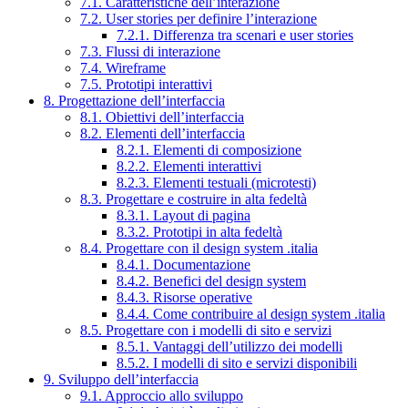
7.1. Caratteristiche dell’interazione
7.2. User stories per definire l’interazione
7.2.1. Differenza tra scenari e user stories
7.3. Flussi di interazione
7.4. Wireframe
7.5. Prototipi interattivi
8. Progettazione dell’interfaccia
8.1. Obiettivi dell’interfaccia
8.2. Elementi dell’interfaccia
8.2.1. Elementi di composizione
8.2.2. Elementi interattivi
8.2.3. Elementi testuali (microtesti)
8.3. Progettare e costruire in alta fedeltà
8.3.1. Layout di pagina
8.3.2. Prototipi in alta fedeltà
8.4. Progettare con il design system .italia
8.4.1. Documentazione
8.4.2. Benefici del design system
8.4.3. Risorse operative
8.4.4. Come contribuire al design system .italia
8.5. Progettare con i modelli di sito e servizi
8.5.1. Vantaggi dell’utilizzo dei modelli
8.5.2. I modelli di sito e servizi disponibili
9. Sviluppo dell’interfaccia
9.1. Approccio allo sviluppo