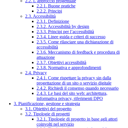
2.2. L’approccio progettuale
2.2.1. Buone pratiche
2.2.2. Principi
2.3. Accessibilità
2.3.1. Definizione
2.3.2. Accessibilità by design
2.3.3. Principi per l’accessibilità
2.3.4. Linee guida e criteri di successo
2.3.5. Come rilasciare una dichiarazione di
accessibilità
2.3.6. Meccanismo di feedback e procedura di
attuazione
2.3.7. Obiettivi accessibilità
2.3.8. Normativa e approfondimenti
2.4. Privacy
2.4.1. Come rispettare la privacy sin dalla
progettazione di un sito o servizio digitale
2.4.2. Richiedi il consenso quando necessario
2.4.3. Le basi del sito web: architettura,
informativa privacy, riferimenti DPO
3. Pianificazione, gestione e strategia
3.1. Obiettivi del progetto
3.2. Tipologie di progetti
3.2.1. Tipologie di progetto in base agli attori
coinvolti nel servizio