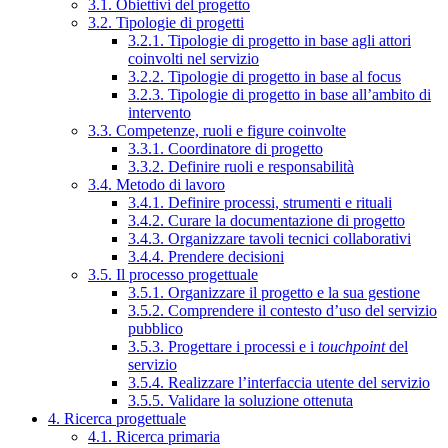
3.1. Obiettivi del progetto
3.2. Tipologie di progetti
3.2.1. Tipologie di progetto in base agli attori
coinvolti nel servizio
3.2.2. Tipologie di progetto in base al focus
3.2.3. Tipologie di progetto in base all’ambito di
intervento
3.3. Competenze, ruoli e figure coinvolte
3.3.1. Coordinatore di progetto
3.3.2. Definire ruoli e responsabilità
3.4. Metodo di lavoro
3.4.1. Definire processi, strumenti e rituali
3.4.2. Curare la documentazione di progetto
3.4.3. Organizzare tavoli tecnici collaborativi
3.4.4. Prendere decisioni
3.5. Il processo progettuale
3.5.1. Organizzare il progetto e la sua gestione
3.5.2. Comprendere il contesto d’uso del servizio
pubblico
3.5.3. Progettare i processi e i
touchpoint
del
servizio
3.5.4. Realizzare l’interfaccia utente del servizio
3.5.5. Validare la soluzione ottenuta
4. Ricerca progettuale
4.1. Ricerca primaria