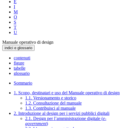
E
I
M
O
S
T
U
Manuale operativo di design
indici e glossario
contenuti
figure
tabelle
glossario
Sommario
1. Scopo, destinatari e uso del Manuale operativo di design
1.1. Versionamento e storico
1.2. Consultazione del manuale
1.3. Contribuisci al manuale
2. Introduzione al design per i servizi pubblici digitali
2.1. Design per l’amministrazione digitale (
e-
government
)