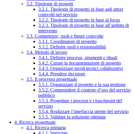
3.2. Tipologie di progetti
3.2.1. Tipologie di progetto in base agli attori
coinvolti nel servizio
3.2.2. Tipologie di progetto in base al focus
3.2.3. Tipologie di progetto in base all’ambito di
intervento
3.3. Competenze, ruoli e figure coinvolte
3.3.1. Coordinatore di progetto
3.3.2. Definire ruoli e responsabilità
3.4. Metodo di lavoro
3.4.1. Definire processi, strumenti e rituali
3.4.2. Curare la documentazione di progetto
3.4.3. Organizzare tavoli tecnici collaborativi
3.4.4. Prendere decisioni
3.5. Il processo progettuale
3.5.1. Organizzare il progetto e la sua gestione
3.5.2. Comprendere il contesto d’uso del servizio
pubblico
3.5.3. Progettare i processi e i
touchpoint
del
servizio
3.5.4. Realizzare l’interfaccia utente del servizio
3.5.5. Validare la soluzione ottenuta
4. Ricerca progettuale
4.1. Ricerca primaria
4.1.1. Interviste