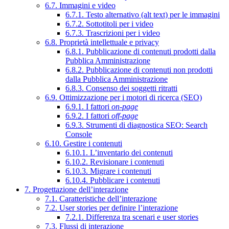
6.7. Immagini e video
6.7.1. Testo alternativo (alt text) per le immagini
6.7.2. Sottotitoli per i video
6.7.3. Trascrizioni per i video
6.8. Proprietà intellettuale e privacy
6.8.1. Pubblicazione di contenuti prodotti dalla
Pubblica Amministrazione
6.8.2. Pubblicazione di contenuti non prodotti
dalla Pubblica Amministrazione
6.8.3. Consenso dei soggetti ritratti
6.9. Ottimizzazione per i motori di ricerca (SEO)
6.9.1. I fattori
on-page
6.9.2. I fattori
off-page
6.9.3. Strumenti di diagnostica SEO: Search
Console
6.10. Gestire i contenuti
6.10.1. L’inventario dei contenuti
6.10.2. Revisionare i contenuti
6.10.3. Migrare i contenuti
6.10.4. Pubblicare i contenuti
7. Progettazione dell’interazione
7.1. Caratteristiche dell’interazione
7.2. User stories per definire l’interazione
7.2.1. Differenza tra scenari e user stories
7.3. Flussi di interazione