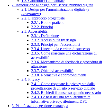
1.3. Contribuisci al manuale
2. Introduzione al design per i servizi pubblici digitali
2.1. Design per l’amministrazione digitale (
e-
government
)
2.2. L’approccio progettuale
2.2.1. Buone pratiche
2.2.2. Principi
2.3. Accessibilità
2.3.1. Definizione
2.3.2. Accessibilità by design
2.3.3. Principi per l’accessibilità
2.3.4. Linee guida e criteri di successo
2.3.5. Come rilasciare una dichiarazione di
accessibilità
2.3.6. Meccanismo di feedback e procedura di
attuazione
2.3.7. Obiettivi accessibilità
2.3.8. Normativa e approfondimenti
2.4. Privacy
2.4.1. Come rispettare la privacy sin dalla
progettazione di un sito o servizio digitale
2.4.2. Richiedi il consenso quando necessario
2.4.3. Le basi del sito web: architettura,
informativa privacy, riferimenti DPO
3. Pianificazione, gestione e strategia