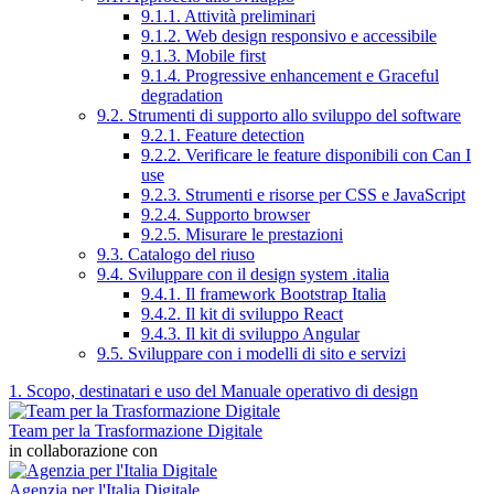
9.1.1. Attività preliminari
9.1.2. Web design responsivo e accessibile
9.1.3. Mobile first
9.1.4. Progressive enhancement e Graceful
degradation
9.2. Strumenti di supporto allo sviluppo del software
9.2.1. Feature detection
9.2.2. Verificare le feature disponibili con Can I
use
9.2.3. Strumenti e risorse per CSS e JavaScript
9.2.4. Supporto browser
9.2.5. Misurare le prestazioni
9.3. Catalogo del riuso
9.4. Sviluppare con il design system .italia
9.4.1. Il framework Bootstrap Italia
9.4.2. Il kit di sviluppo React
9.4.3. Il kit di sviluppo Angular
9.5. Sviluppare con i modelli di sito e servizi
1. Scopo, destinatari e uso del Manuale operativo di design
Team per la Trasformazione Digitale
in collaborazione con
Agenzia per l'Italia Digitale