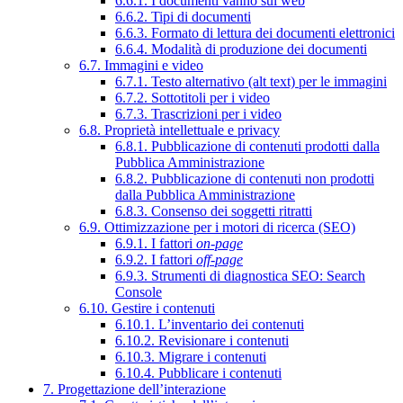
6.6.1. I documenti vanno sul web
6.6.2. Tipi di documenti
6.6.3. Formato di lettura dei documenti elettronici
6.6.4. Modalità di produzione dei documenti
6.7. Immagini e video
6.7.1. Testo alternativo (alt text) per le immagini
6.7.2. Sottotitoli per i video
6.7.3. Trascrizioni per i video
6.8. Proprietà intellettuale e privacy
6.8.1. Pubblicazione di contenuti prodotti dalla
Pubblica Amministrazione
6.8.2. Pubblicazione di contenuti non prodotti
dalla Pubblica Amministrazione
6.8.3. Consenso dei soggetti ritratti
6.9. Ottimizzazione per i motori di ricerca (SEO)
6.9.1. I fattori
on-page
6.9.2. I fattori
off-page
6.9.3. Strumenti di diagnostica SEO: Search
Console
6.10. Gestire i contenuti
6.10.1. L’inventario dei contenuti
6.10.2. Revisionare i contenuti
6.10.3. Migrare i contenuti
6.10.4. Pubblicare i contenuti
7. Progettazione dell’interazione