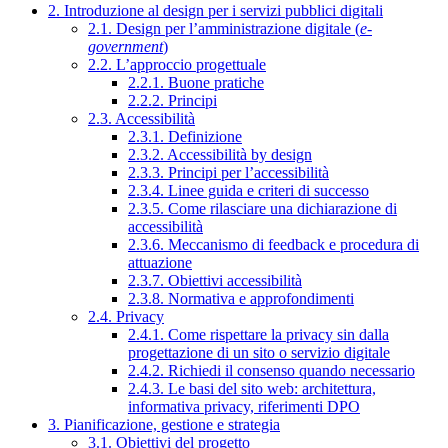
2. Introduzione al design per i servizi pubblici digitali
2.1. Design per l’amministrazione digitale (
e-
government
)
2.2. L’approccio progettuale
2.2.1. Buone pratiche
2.2.2. Principi
2.3. Accessibilità
2.3.1. Definizione
2.3.2. Accessibilità by design
2.3.3. Principi per l’accessibilità
2.3.4. Linee guida e criteri di successo
2.3.5. Come rilasciare una dichiarazione di
accessibilità
2.3.6. Meccanismo di feedback e procedura di
attuazione
2.3.7. Obiettivi accessibilità
2.3.8. Normativa e approfondimenti
2.4. Privacy
2.4.1. Come rispettare la privacy sin dalla
progettazione di un sito o servizio digitale
2.4.2. Richiedi il consenso quando necessario
2.4.3. Le basi del sito web: architettura,
informativa privacy, riferimenti DPO
3. Pianificazione, gestione e strategia
3.1. Obiettivi del progetto