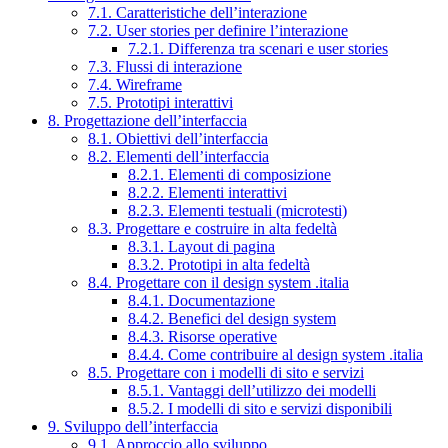
7.1. Caratteristiche dell’interazione
7.2. User stories per definire l’interazione
7.2.1. Differenza tra scenari e user stories
7.3. Flussi di interazione
7.4. Wireframe
7.5. Prototipi interattivi
8. Progettazione dell’interfaccia
8.1. Obiettivi dell’interfaccia
8.2. Elementi dell’interfaccia
8.2.1. Elementi di composizione
8.2.2. Elementi interattivi
8.2.3. Elementi testuali (microtesti)
8.3. Progettare e costruire in alta fedeltà
8.3.1. Layout di pagina
8.3.2. Prototipi in alta fedeltà
8.4. Progettare con il design system .italia
8.4.1. Documentazione
8.4.2. Benefici del design system
8.4.3. Risorse operative
8.4.4. Come contribuire al design system .italia
8.5. Progettare con i modelli di sito e servizi
8.5.1. Vantaggi dell’utilizzo dei modelli
8.5.2. I modelli di sito e servizi disponibili
9. Sviluppo dell’interfaccia
9.1. Approccio allo sviluppo