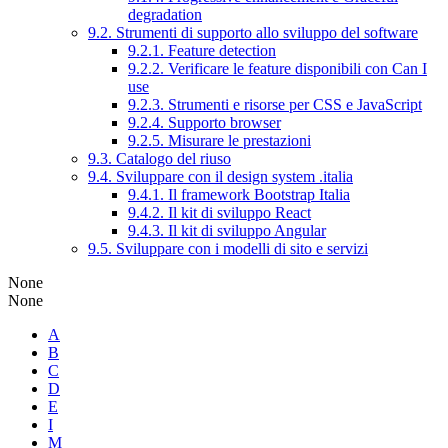
degradation
9.2. Strumenti di supporto allo sviluppo del software
9.2.1. Feature detection
9.2.2. Verificare le feature disponibili con Can I
use
9.2.3. Strumenti e risorse per CSS e JavaScript
9.2.4. Supporto browser
9.2.5. Misurare le prestazioni
9.3. Catalogo del riuso
9.4. Sviluppare con il design system .italia
9.4.1. Il framework Bootstrap Italia
9.4.2. Il kit di sviluppo React
9.4.3. Il kit di sviluppo Angular
9.5. Sviluppare con i modelli di sito e servizi
None
None
A
B
C
D
E
I
M