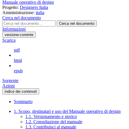
Manuale operativo di design
Progetto:
Designers Italia
Amministrazione:
italia
Cerca nel documento
Cerca nel documento
Informazioni
versione-corrente
Scarica
pdf
html
epub
Sorgente
Azioni
indice dei contenuti
Sommario
1. Scopo, destinatari e uso del Manuale operativo di design
1.1. Versionamento e storico
1.2. Consultazione del manuale
1.3. Contribuisci al manuale