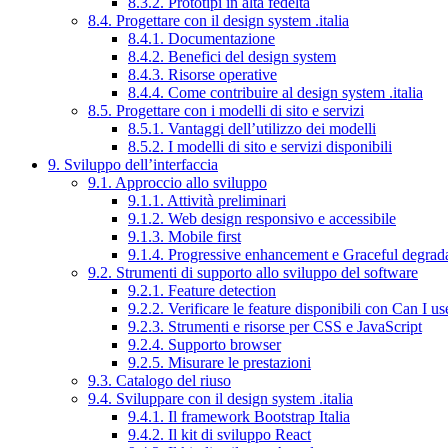
8.3.2. Prototipi in alta fedeltà
8.4. Progettare con il design system .italia
8.4.1. Documentazione
8.4.2. Benefici del design system
8.4.3. Risorse operative
8.4.4. Come contribuire al design system .italia
8.5. Progettare con i modelli di sito e servizi
8.5.1. Vantaggi dell’utilizzo dei modelli
8.5.2. I modelli di sito e servizi disponibili
9. Sviluppo dell’interfaccia
9.1. Approccio allo sviluppo
9.1.1. Attività preliminari
9.1.2. Web design responsivo e accessibile
9.1.3. Mobile first
9.1.4. Progressive enhancement e Graceful degrad
9.2. Strumenti di supporto allo sviluppo del software
9.2.1. Feature detection
9.2.2. Verificare le feature disponibili con Can I us
9.2.3. Strumenti e risorse per CSS e JavaScript
9.2.4. Supporto browser
9.2.5. Misurare le prestazioni
9.3. Catalogo del riuso
9.4. Sviluppare con il design system .italia
9.4.1. Il framework Bootstrap Italia
9.4.2. Il kit di sviluppo React