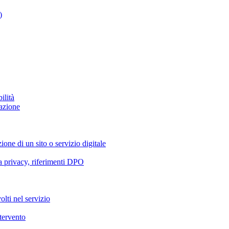
)
ilità
azione
ione di un sito o servizio digitale
va privacy, riferimenti DPO
olti nel servizio
ntervento