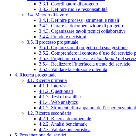
3.3.1. Coordinatore di progetto
3.3.2. Definire ruoli e responsabilità
3.4. Metodo di lavoro
3.4.1. Definire processi, strumenti e rituali
3.4.2. Curare la documentazione di progetto
3.4.3. Organizzare tavoli tecnici collaborativi
3.4.4. Prendere decisioni
3.5. Il processo progettuale
3.5.1. Organizzare il progetto e la sua gestione
3.5.2. Comprendere il contesto d’uso del servizio 
3.5.3. Progettare i processi e i
touchpoint
del servi
3.5.4. Realizzare l’interfaccia utente del servizio
3.5.5. Validare la soluzione ottenuta
4. Ricerca progettuale
4.1. Ricerca primaria
4.1.1. Interviste
4.1.2. Questionari
4.1.3. Test di usabilità
4.1.4. Web analytics
4.1.5. Strumenti di mappatura dell’esperienza uten
4.2. Ricerca secondaria
4.2.1. Ricerca documentale
4.2.2. Analisi benchmark
4.2.3. Valutazione euristica
5. Progettazione dei servizi