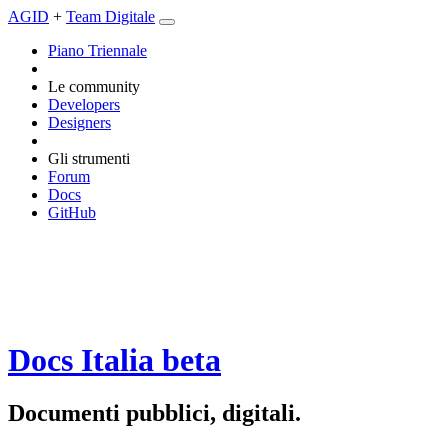
AGID
+
Team Digitale
Piano Triennale
Le community
Developers
Designers
Gli strumenti
Forum
Docs
GitHub
Docs Italia
beta
Documenti pubblici, digitali.