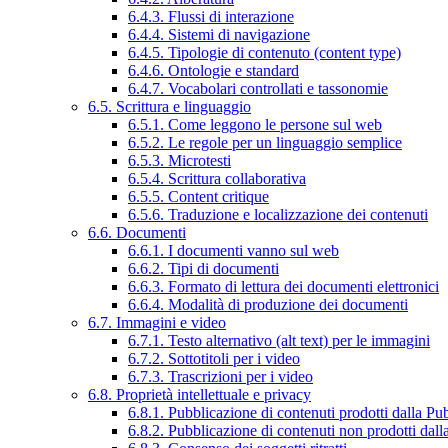
6.4.3. Flussi di interazione
6.4.4. Sistemi di navigazione
6.4.5. Tipologie di contenuto (content type)
6.4.6. Ontologie e standard
6.4.7. Vocabolari controllati e tassonomie
6.5. Scrittura e linguaggio
6.5.1. Come leggono le persone sul web
6.5.2. Le regole per un linguaggio semplice
6.5.3. Microtesti
6.5.4. Scrittura collaborativa
6.5.5. Content critique
6.5.6. Traduzione e localizzazione dei contenuti
6.6. Documenti
6.6.1. I documenti vanno sul web
6.6.2. Tipi di documenti
6.6.3. Formato di lettura dei documenti elettronici
6.6.4. Modalità di produzione dei documenti
6.7. Immagini e video
6.7.1. Testo alternativo (alt text) per le immagini
6.7.2. Sottotitoli per i video
6.7.3. Trascrizioni per i video
6.8. Proprietà intellettuale e privacy
6.8.1. Pubblicazione di contenuti prodotti dalla P
6.8.2. Pubblicazione di contenuti non prodotti dal