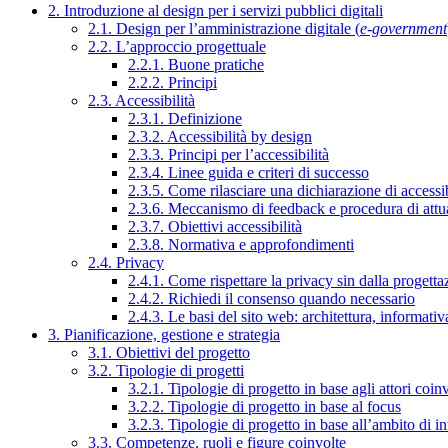
2. Introduzione al design per i servizi pubblici digitali
2.1. Design per l’amministrazione digitale (
e-government
2.2. L’approccio progettuale
2.2.1. Buone pratiche
2.2.2. Principi
2.3. Accessibilità
2.3.1. Definizione
2.3.2. Accessibilità by design
2.3.3. Principi per l’accessibilità
2.3.4. Linee guida e criteri di successo
2.3.5. Come rilasciare una dichiarazione di accessib
2.3.6. Meccanismo di feedback e procedura di attu
2.3.7. Obiettivi accessibilità
2.3.8. Normativa e approfondimenti
2.4. Privacy
2.4.1. Come rispettare la privacy sin dalla progettaz
2.4.2. Richiedi il consenso quando necessario
2.4.3. Le basi del sito web: architettura, informati
3. Pianificazione, gestione e strategia
3.1. Obiettivi del progetto
3.2. Tipologie di progetti
3.2.1. Tipologie di progetto in base agli attori coinv
3.2.2. Tipologie di progetto in base al focus
3.2.3. Tipologie di progetto in base all’ambito di i
3.3. Competenze, ruoli e figure coinvolte