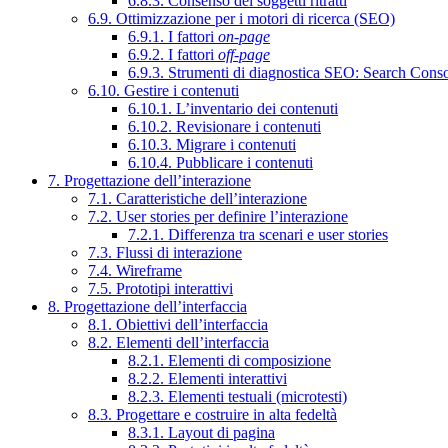
6.8.3. Consenso dei soggetti ritratti
6.9. Ottimizzazione per i motori di ricerca (SEO)
6.9.1. I fattori
on-page
6.9.2. I fattori
off-page
6.9.3. Strumenti di diagnostica SEO: Search Cons
6.10. Gestire i contenuti
6.10.1. L’inventario dei contenuti
6.10.2. Revisionare i contenuti
6.10.3. Migrare i contenuti
6.10.4. Pubblicare i contenuti
7. Progettazione dell’interazione
7.1. Caratteristiche dell’interazione
7.2. User stories per definire l’interazione
7.2.1. Differenza tra scenari e user stories
7.3. Flussi di interazione
7.4. Wireframe
7.5. Prototipi interattivi
8. Progettazione dell’interfaccia
8.1. Obiettivi dell’interfaccia
8.2. Elementi dell’interfaccia
8.2.1. Elementi di composizione
8.2.2. Elementi interattivi
8.2.3. Elementi testuali (microtesti)
8.3. Progettare e costruire in alta fedeltà
8.3.1. Layout di pagina