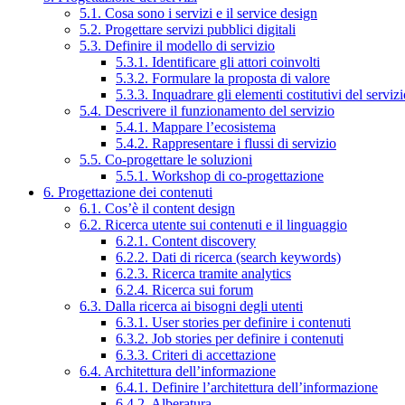
5.1. Cosa sono i servizi e il service design
5.2. Progettare servizi pubblici digitali
5.3. Definire il modello di servizio
5.3.1. Identificare gli attori coinvolti
5.3.2. Formulare la proposta di valore
5.3.3. Inquadrare gli elementi costitutivi del serviz
5.4. Descrivere il funzionamento del servizio
5.4.1. Mappare l’ecosistema
5.4.2. Rappresentare i flussi di servizio
5.5. Co-progettare le soluzioni
5.5.1. Workshop di co-progettazione
6. Progettazione dei contenuti
6.1. Cos’è il content design
6.2. Ricerca utente sui contenuti e il linguaggio
6.2.1. Content discovery
6.2.2. Dati di ricerca (search keywords)
6.2.3. Ricerca tramite analytics
6.2.4. Ricerca sui forum
6.3. Dalla ricerca ai bisogni degli utenti
6.3.1. User stories per definire i contenuti
6.3.2. Job stories per definire i contenuti
6.3.3. Criteri di accettazione
6.4. Architettura dell’informazione
6.4.1. Definire l’architettura dell’informazione
6.4.2. Alberatura