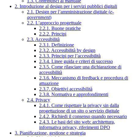
1.3. Contribuisci al manuale
2. Introduzione al design per i servizi pubblici digitali
2.1. Design per l’amministrazione digitale (
e-
government
)
2.2. L’approccio progettuale
2.2.1. Buone pratiche
2.2.2. Principi
2.3. Accessibilità
2.3.1. Definizione
2.3.2. Accessibilità by design
2.3.3. Principi per l’accessibilità
2.3.4. Linee guida e criteri di successo
2.3.5. Come rilasciare una dichiarazione di
accessibilità
2.3.6. Meccanismo di feedback e procedura di
attuazione
2.3.7. Obiettivi accessibilità
2.3.8. Normativa e approfondimenti
2.4. Privacy
2.4.1. Come rispettare la privacy sin dalla
progettazione di un sito o servizio digitale
2.4.2. Richiedi il consenso quando necessario
2.4.3. Le basi del sito web: architettura,
informativa privacy, riferimenti DPO
3. Pianificazione, gestione e strategia