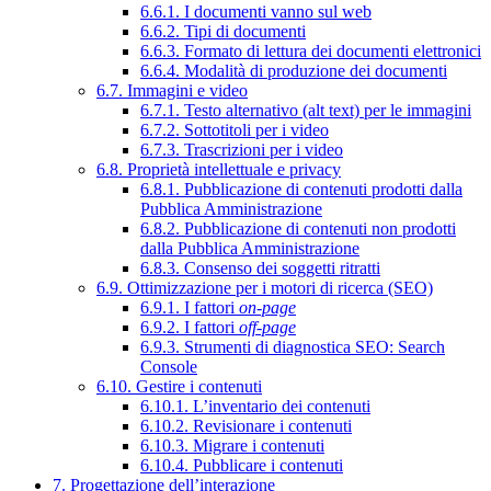
6.6.1. I documenti vanno sul web
6.6.2. Tipi di documenti
6.6.3. Formato di lettura dei documenti elettronici
6.6.4. Modalità di produzione dei documenti
6.7. Immagini e video
6.7.1. Testo alternativo (alt text) per le immagini
6.7.2. Sottotitoli per i video
6.7.3. Trascrizioni per i video
6.8. Proprietà intellettuale e privacy
6.8.1. Pubblicazione di contenuti prodotti dalla
Pubblica Amministrazione
6.8.2. Pubblicazione di contenuti non prodotti
dalla Pubblica Amministrazione
6.8.3. Consenso dei soggetti ritratti
6.9. Ottimizzazione per i motori di ricerca (SEO)
6.9.1. I fattori
on-page
6.9.2. I fattori
off-page
6.9.3. Strumenti di diagnostica SEO: Search
Console
6.10. Gestire i contenuti
6.10.1. L’inventario dei contenuti
6.10.2. Revisionare i contenuti
6.10.3. Migrare i contenuti
6.10.4. Pubblicare i contenuti
7. Progettazione dell’interazione