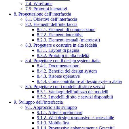
7.4. Wireframe
7.5. Prototipi interattivi
8. Progettazione dell’interfaccia
8.1. Obiettivi dell’interfaccia
8.2. Elementi dell’interfaccia
8.2.1. Elementi di composizione
8.2.2. Elementi interattivi
8.2.3. Elementi testuali (microtesti)
8.3. Progettare e costruire in alta fedeltà
8.3.1. Layout di pagina
8.3.2. Prototipi in alta fedeltà
8.4. Progettare con il design system .italia
8.4.1. Documentazione
8.4.2. Benefici del design system
8.4.3. Risorse operative
8.4.4. Come contribuire al design system .italia
8.5. Progettare con i modelli di sito e servizi
8.5.1. Vantaggi dell’utilizzo dei modelli
8.5.2. I modelli di sito e servizi disponibili
9. Sviluppo dell’interfaccia
9.1. Approccio allo sviluppo
9.1.1. Attività preliminari
9.1.2. Web design responsivo e accessibile
9.1.3. Mobile first
9.1.4. Progressive enhancement e Graceful