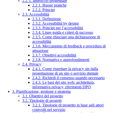
2.2. L’approccio progettuale
2.2.1. Buone pratiche
2.2.2. Principi
2.3. Accessibilità
2.3.1. Definizione
2.3.2. Accessibilità by design
2.3.3. Principi per l’accessibilità
2.3.4. Linee guida e criteri di successo
2.3.5. Come rilasciare una dichiarazione di
accessibilità
2.3.6. Meccanismo di feedback e procedura di
attuazione
2.3.7. Obiettivi accessibilità
2.3.8. Normativa e approfondimenti
2.4. Privacy
2.4.1. Come rispettare la privacy sin dalla
progettazione di un sito o servizio digitale
2.4.2. Richiedi il consenso quando necessario
2.4.3. Le basi del sito web: architettura,
informativa privacy, riferimenti DPO
3. Pianificazione, gestione e strategia
3.1. Obiettivi del progetto
3.2. Tipologie di progetti
3.2.1. Tipologie di progetto in base agli attori
coinvolti nel servizio