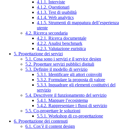
4.1.1. Interviste
4.1.2. Questionari
4.1.3. Test di usabilità
4.1.4. Web analytics
4.1.5. Strumenti di mappatura dell’esperienza
utente
4.2. Ricerca secondaria
4.2.1. Ricerca documentale
4.2.2. Analisi benchmark
4.2.3. Valutazione euristica
5. Progettazione dei servizi
5.1. Cosa sono i servizi e il service design
5.2. Progettare servizi pubblici digitali
5.3. Definire il modello di servizio
5.3.1. Identificare gli attori coinvolti
5.3.2. Formulare la proposta di valore
5.3.3. Inquadrare gli elementi costitutivi del
servizio
5.4. Descrivere il funzionamento del servizio
5.4.1. Mappare l’ecosistema
5.4.2. Rappresentare i flussi di servizio
5.5. Co-progettare le soluzioni
5.5.1. Workshop di co-progettazione
6. Progettazione dei contenuti
6.1. Cos’è il content design