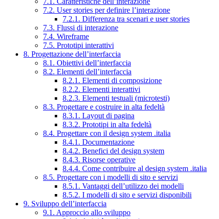
7.1. Caratteristiche dell’interazione
7.2. User stories per definire l’interazione
7.2.1. Differenza tra scenari e user stories
7.3. Flussi di interazione
7.4. Wireframe
7.5. Prototipi interattivi
8. Progettazione dell’interfaccia
8.1. Obiettivi dell’interfaccia
8.2. Elementi dell’interfaccia
8.2.1. Elementi di composizione
8.2.2. Elementi interattivi
8.2.3. Elementi testuali (microtesti)
8.3. Progettare e costruire in alta fedeltà
8.3.1. Layout di pagina
8.3.2. Prototipi in alta fedeltà
8.4. Progettare con il design system .italia
8.4.1. Documentazione
8.4.2. Benefici del design system
8.4.3. Risorse operative
8.4.4. Come contribuire al design system .italia
8.5. Progettare con i modelli di sito e servizi
8.5.1. Vantaggi dell’utilizzo dei modelli
8.5.2. I modelli di sito e servizi disponibili
9. Sviluppo dell’interfaccia
9.1. Approccio allo sviluppo