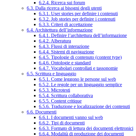
6.2.4. Ricerca sui forum
6.3. Dalla ricerca ai bisogni degli utenti
6.3.1. User stories per definire i contenuti
6.3.2. Job stories per definire i contenuti
6.3.3. Criteri di accettazione
6.4. Architettura dell’informazione
6.4.1. Definire l’architettura dell’informazione
6.4.2. Alberatura
6.4.3. Flussi di interazione
6.4.4. Sistemi di navigazione
6.4.5. Tipologie di contenuto (content type)
6.4.6. Ontologie e standard
6.4.7. Vocabolari controllati e tassonomie
6.5. Scrittura e linguaggio
6.5.1. Come leggono le persone sul web
6.5.2. Le regole per un linguaggio semplice
6.5.3. Microtesti
6.5.4. Scrittura collaborativa
6.5.5. Content critique
6.5.6. Traduzione e localizzazione dei contenuti
6.6. Documenti
6.6.1. I documenti vanno sul web
6.6.2. Tipi di documenti
6.6.3. Formato di lettura dei documenti elettronici
6.6.4. Modalità di produzione dei documenti