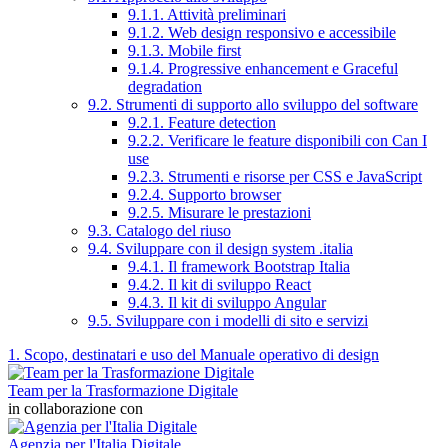
9.1.1. Attività preliminari
9.1.2. Web design responsivo e accessibile
9.1.3. Mobile first
9.1.4. Progressive enhancement e Graceful
degradation
9.2. Strumenti di supporto allo sviluppo del software
9.2.1. Feature detection
9.2.2. Verificare le feature disponibili con Can I
use
9.2.3. Strumenti e risorse per CSS e JavaScript
9.2.4. Supporto browser
9.2.5. Misurare le prestazioni
9.3. Catalogo del riuso
9.4. Sviluppare con il design system .italia
9.4.1. Il framework Bootstrap Italia
9.4.2. Il kit di sviluppo React
9.4.3. Il kit di sviluppo Angular
9.5. Sviluppare con i modelli di sito e servizi
1. Scopo, destinatari e uso del Manuale operativo di design
Team per la Trasformazione Digitale
in collaborazione con
Agenzia per l'Italia Digitale