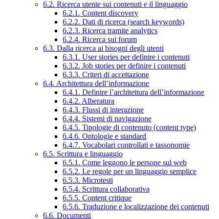
6.2. Ricerca utente sui contenuti e il linguaggio
6.2.1. Content discovery
6.2.2. Dati di ricerca (search keywords)
6.2.3. Ricerca tramite analytics
6.2.4. Ricerca sui forum
6.3. Dalla ricerca ai bisogni degli utenti
6.3.1. User stories per definire i contenuti
6.3.2. Job stories per definire i contenuti
6.3.3. Criteri di accettazione
6.4. Architettura dell’informazione
6.4.1. Definire l’architettura dell’informazione
6.4.2. Alberatura
6.4.3. Flussi di interazione
6.4.4. Sistemi di navigazione
6.4.5. Tipologie di contenuto (content type)
6.4.6. Ontologie e standard
6.4.7. Vocabolari controllati e tassonomie
6.5. Scrittura e linguaggio
6.5.1. Come leggono le persone sul web
6.5.2. Le regole per un linguaggio semplice
6.5.3. Microtesti
6.5.4. Scrittura collaborativa
6.5.5. Content critique
6.5.6. Traduzione e localizzazione dei contenuti
6.6. Documenti