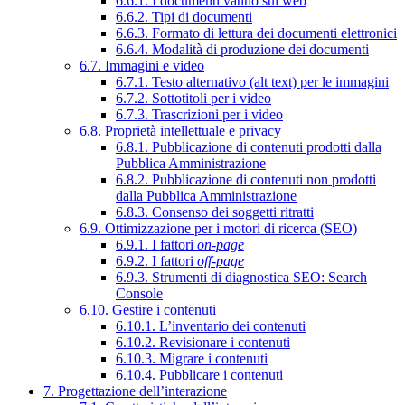
6.6.1. I documenti vanno sul web
6.6.2. Tipi di documenti
6.6.3. Formato di lettura dei documenti elettronici
6.6.4. Modalità di produzione dei documenti
6.7. Immagini e video
6.7.1. Testo alternativo (alt text) per le immagini
6.7.2. Sottotitoli per i video
6.7.3. Trascrizioni per i video
6.8. Proprietà intellettuale e privacy
6.8.1. Pubblicazione di contenuti prodotti dalla
Pubblica Amministrazione
6.8.2. Pubblicazione di contenuti non prodotti
dalla Pubblica Amministrazione
6.8.3. Consenso dei soggetti ritratti
6.9. Ottimizzazione per i motori di ricerca (SEO)
6.9.1. I fattori
on-page
6.9.2. I fattori
off-page
6.9.3. Strumenti di diagnostica SEO: Search
Console
6.10. Gestire i contenuti
6.10.1. L’inventario dei contenuti
6.10.2. Revisionare i contenuti
6.10.3. Migrare i contenuti
6.10.4. Pubblicare i contenuti
7. Progettazione dell’interazione