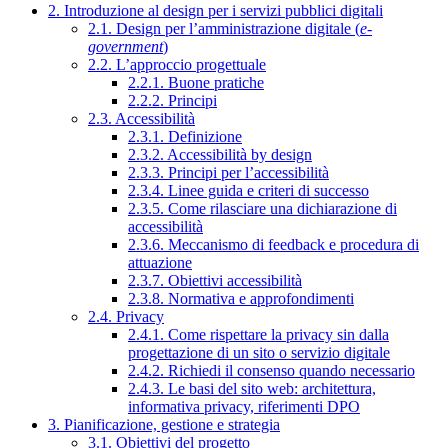
2. Introduzione al design per i servizi pubblici digitali
2.1. Design per l’amministrazione digitale (
e-
government
)
2.2. L’approccio progettuale
2.2.1. Buone pratiche
2.2.2. Principi
2.3. Accessibilità
2.3.1. Definizione
2.3.2. Accessibilità by design
2.3.3. Principi per l’accessibilità
2.3.4. Linee guida e criteri di successo
2.3.5. Come rilasciare una dichiarazione di
accessibilità
2.3.6. Meccanismo di feedback e procedura di
attuazione
2.3.7. Obiettivi accessibilità
2.3.8. Normativa e approfondimenti
2.4. Privacy
2.4.1. Come rispettare la privacy sin dalla
progettazione di un sito o servizio digitale
2.4.2. Richiedi il consenso quando necessario
2.4.3. Le basi del sito web: architettura,
informativa privacy, riferimenti DPO
3. Pianificazione, gestione e strategia
3.1. Obiettivi del progetto