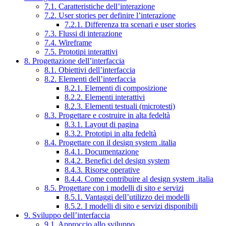
7.1. Caratteristiche dell’interazione
7.2. User stories per definire l’interazione
7.2.1. Differenza tra scenari e user stories
7.3. Flussi di interazione
7.4. Wireframe
7.5. Prototipi interattivi
8. Progettazione dell’interfaccia
8.1. Obiettivi dell’interfaccia
8.2. Elementi dell’interfaccia
8.2.1. Elementi di composizione
8.2.2. Elementi interattivi
8.2.3. Elementi testuali (microtesti)
8.3. Progettare e costruire in alta fedeltà
8.3.1. Layout di pagina
8.3.2. Prototipi in alta fedeltà
8.4. Progettare con il design system .italia
8.4.1. Documentazione
8.4.2. Benefici del design system
8.4.3. Risorse operative
8.4.4. Come contribuire al design system .italia
8.5. Progettare con i modelli di sito e servizi
8.5.1. Vantaggi dell’utilizzo dei modelli
8.5.2. I modelli di sito e servizi disponibili
9. Sviluppo dell’interfaccia
9.1. Approccio allo sviluppo