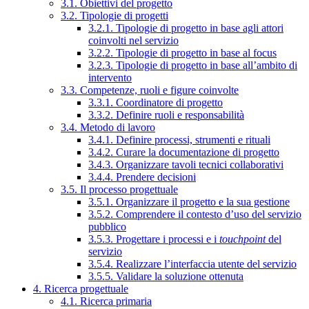
3.1. Obiettivi del progetto
3.2. Tipologie di progetti
3.2.1. Tipologie di progetto in base agli attori
coinvolti nel servizio
3.2.2. Tipologie di progetto in base al focus
3.2.3. Tipologie di progetto in base all’ambito di
intervento
3.3. Competenze, ruoli e figure coinvolte
3.3.1. Coordinatore di progetto
3.3.2. Definire ruoli e responsabilità
3.4. Metodo di lavoro
3.4.1. Definire processi, strumenti e rituali
3.4.2. Curare la documentazione di progetto
3.4.3. Organizzare tavoli tecnici collaborativi
3.4.4. Prendere decisioni
3.5. Il processo progettuale
3.5.1. Organizzare il progetto e la sua gestione
3.5.2. Comprendere il contesto d’uso del servizio
pubblico
3.5.3. Progettare i processi e i
touchpoint
del
servizio
3.5.4. Realizzare l’interfaccia utente del servizio
3.5.5. Validare la soluzione ottenuta
4. Ricerca progettuale
4.1. Ricerca primaria