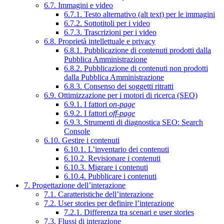
6.7. Immagini e video
6.7.1. Testo alternativo (alt text) per le immagini
6.7.2. Sottotitoli per i video
6.7.3. Trascrizioni per i video
6.8. Proprietà intellettuale e privacy
6.8.1. Pubblicazione di contenuti prodotti dalla
Pubblica Amministrazione
6.8.2. Pubblicazione di contenuti non prodotti
dalla Pubblica Amministrazione
6.8.3. Consenso dei soggetti ritratti
6.9. Ottimizzazione per i motori di ricerca (SEO)
6.9.1. I fattori
on-page
6.9.2. I fattori
off-page
6.9.3. Strumenti di diagnostica SEO: Search
Console
6.10. Gestire i contenuti
6.10.1. L’inventario dei contenuti
6.10.2. Revisionare i contenuti
6.10.3. Migrare i contenuti
6.10.4. Pubblicare i contenuti
7. Progettazione dell’interazione
7.1. Caratteristiche dell’interazione
7.2. User stories per definire l’interazione
7.2.1. Differenza tra scenari e user stories
7.3. Flussi di interazione