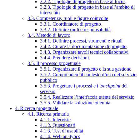
3.2.2. Tipologie di progetto in base al focus
3.2.3. Tipologie di progetto in base all’ambito di
intervento
3.3. Competenze, ruoli e figure coinvolte
3.3.1. Coordinatore di progetto
3.3.2. Definire ruoli e responsabilità
3.4. Metodo di lavoro
3.4.1. Definire processi, strumenti e rituali
3.4.2. Curare la documentazione di progetto
3.4.3. Organizzare tavoli tecnici collaborativi
3.4.4. Prendere decisioni
3.5. Il processo progettuale
3.5.1. Organizzare il progetto e la sua gestione
3.5.2. Comprendere il contesto d’uso del servizio
pubblico
3.5.3. Progettare i processi e i
touchpoint
del
servizio
3.5.4. Realizzare l’interfaccia utente del servizio
3.5.5. Validare la soluzione ottenuta
4. Ricerca progettuale
4.1. Ricerca primaria
4.1.1. Interviste
4.1.2. Questionari
4.1.3. Test di usabilità
4.1.4. Web analytics