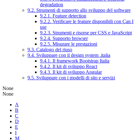
degradation
9.2. Strumenti di supporto allo sviluppo del software
9.2.1. Feature detection
9.2.2. Verificare le feature disponibili con Can I
use
9.2.3. Strumenti e risorse per CSS e JavaScript
9.2.4. Supporto browser
9.2.5. Misurare le prestazioni
9.3. Catalogo del riuso
9.4. Sviluppare con il design system .italia
9.4.1. Il framework Bootstrap Italia
9.4.2. Il kit di sviluppo React
9.4.3. Il kit di sviluppo Angular
9.5. Sviluppare con i modelli di sito e servizi
None
None
A
B
C
D
E
I
M