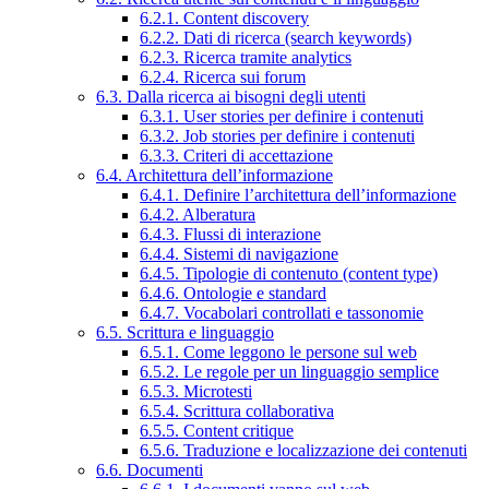
6.2.1. Content discovery
6.2.2. Dati di ricerca (search keywords)
6.2.3. Ricerca tramite analytics
6.2.4. Ricerca sui forum
6.3. Dalla ricerca ai bisogni degli utenti
6.3.1. User stories per definire i contenuti
6.3.2. Job stories per definire i contenuti
6.3.3. Criteri di accettazione
6.4. Architettura dell’informazione
6.4.1. Definire l’architettura dell’informazione
6.4.2. Alberatura
6.4.3. Flussi di interazione
6.4.4. Sistemi di navigazione
6.4.5. Tipologie di contenuto (content type)
6.4.6. Ontologie e standard
6.4.7. Vocabolari controllati e tassonomie
6.5. Scrittura e linguaggio
6.5.1. Come leggono le persone sul web
6.5.2. Le regole per un linguaggio semplice
6.5.3. Microtesti
6.5.4. Scrittura collaborativa
6.5.5. Content critique
6.5.6. Traduzione e localizzazione dei contenuti
6.6. Documenti