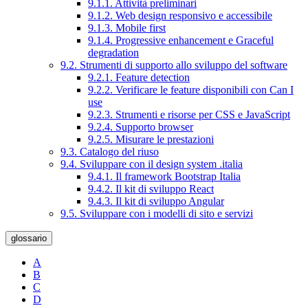
9.1.1. Attività preliminari
9.1.2. Web design responsivo e accessibile
9.1.3. Mobile first
9.1.4. Progressive enhancement e Graceful
degradation
9.2. Strumenti di supporto allo sviluppo del software
9.2.1. Feature detection
9.2.2. Verificare le feature disponibili con Can I
use
9.2.3. Strumenti e risorse per CSS e JavaScript
9.2.4. Supporto browser
9.2.5. Misurare le prestazioni
9.3. Catalogo del riuso
9.4. Sviluppare con il design system .italia
9.4.1. Il framework Bootstrap Italia
9.4.2. Il kit di sviluppo React
9.4.3. Il kit di sviluppo Angular
9.5. Sviluppare con i modelli di sito e servizi
glossario
A
B
C
D