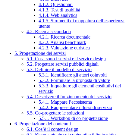
4.1.2. Questionari
4.1.3. Test di usabilità
4.1.4. Web analytics
4.1.5. Strumenti di mappatura dell’esperienza
utente
4.2. Ricerca secondaria
4.2.1. Ricerca documentale
4.2.2. Analisi benchmark
4.2.3. Valutazione euristica
5. Progettazione dei servizi
5.1. Cosa sono i servizi e il service design
5.2. Progettare servizi pubblici digitali
5.3. Definire il modello di servizio
5.3.1. Identificare gli attori coinvolti
5.3.2. Formulare la proposta di valore
5.3.3. Inquadrare gli elementi costitutivi del
servizio
5.4. Descrivere il funzionamento del servizio
5.4.1. Mappare l’ecosistema
5.4.2. Rappresentare i flussi di servizio
5.5. Co-progettare le soluzioni
5.5.1. Workshop di co-progettazione
6. Progettazione dei contenuti
6.1. Cos’è il content design
6.2. Ricerca utente sui contenuti e il linguaggio