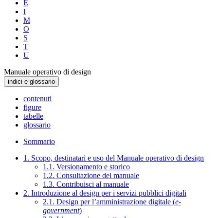
E
I
M
O
S
T
U
Manuale operativo di design
indici e glossario
contenuti
figure
tabelle
glossario
Sommario
1. Scopo, destinatari e uso del Manuale operativo di design
1.1. Versionamento e storico
1.2. Consultazione del manuale
1.3. Contribuisci al manuale
2. Introduzione al design per i servizi pubblici digitali
2.1. Design per l’amministrazione digitale (
e-
government
)