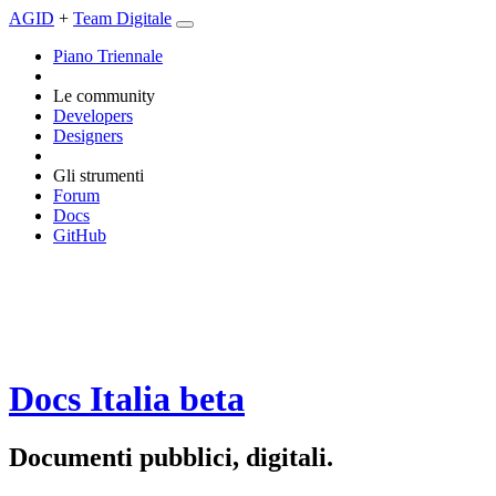
AGID
+
Team Digitale
Piano Triennale
Le community
Developers
Designers
Gli strumenti
Forum
Docs
GitHub
Docs Italia
beta
Documenti pubblici, digitali.