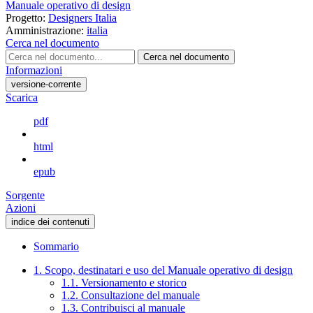
Manuale operativo di design
Progetto:
Designers Italia
Amministrazione:
italia
Cerca nel documento
Cerca nel documento
Informazioni
versione-corrente
Scarica
pdf
html
epub
Sorgente
Azioni
indice dei contenuti
Sommario
1. Scopo, destinatari e uso del Manuale operativo di design
1.1. Versionamento e storico
1.2. Consultazione del manuale
1.3. Contribuisci al manuale