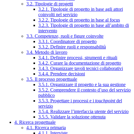
3.2. Tipologie di progetti
3.2.1. Tipologie di progetto in base agli attori
coinvolti nel servizio
3.2.2. Tipologie di progetto in base al focus
3.2.3. Tipologie di progetto in base all’ambito di
intervento
3.3. Competenze, ruoli e figure coinvolte
3.3.1. Coordinatore di progetto
3.3.2. Definire ruoli e responsabilità
3.4. Metodo di lavoro
3.4.1. Definire processi, strumenti e rituali
3.4.2. Curare la documentazione di progetto
3.4.3. Organizzare tavoli tecnici collaborativi
3.4.4. Prendere decisioni
3.5. Il processo progettuale
3.5.1. Organizzare il progetto e la sua gestione
3.5.2. Comprendere il contesto d’uso del servizio
pubblico
3.5.3. Progettare i processi e i
touchpoint
del
servizio
3.5.4. Realizzare l’interfaccia utente del servizio
3.5.5. Validare la soluzione ottenuta
4. Ricerca progettuale
4.1. Ricerca primaria
4.1.1. Interviste