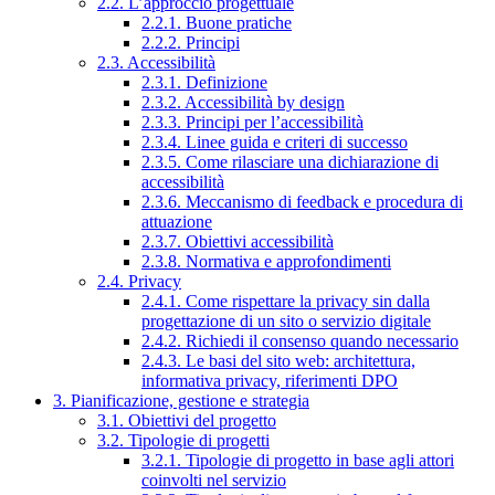
2.2. L’approccio progettuale
2.2.1. Buone pratiche
2.2.2. Principi
2.3. Accessibilità
2.3.1. Definizione
2.3.2. Accessibilità by design
2.3.3. Principi per l’accessibilità
2.3.4. Linee guida e criteri di successo
2.3.5. Come rilasciare una dichiarazione di
accessibilità
2.3.6. Meccanismo di feedback e procedura di
attuazione
2.3.7. Obiettivi accessibilità
2.3.8. Normativa e approfondimenti
2.4. Privacy
2.4.1. Come rispettare la privacy sin dalla
progettazione di un sito o servizio digitale
2.4.2. Richiedi il consenso quando necessario
2.4.3. Le basi del sito web: architettura,
informativa privacy, riferimenti DPO
3. Pianificazione, gestione e strategia
3.1. Obiettivi del progetto
3.2. Tipologie di progetti
3.2.1. Tipologie di progetto in base agli attori
coinvolti nel servizio