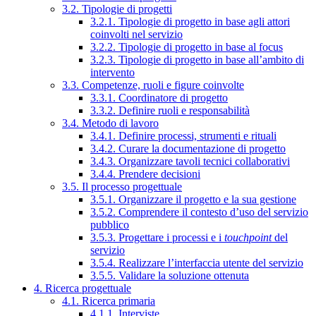
3.2. Tipologie di progetti
3.2.1. Tipologie di progetto in base agli attori
coinvolti nel servizio
3.2.2. Tipologie di progetto in base al focus
3.2.3. Tipologie di progetto in base all’ambito di
intervento
3.3. Competenze, ruoli e figure coinvolte
3.3.1. Coordinatore di progetto
3.3.2. Definire ruoli e responsabilità
3.4. Metodo di lavoro
3.4.1. Definire processi, strumenti e rituali
3.4.2. Curare la documentazione di progetto
3.4.3. Organizzare tavoli tecnici collaborativi
3.4.4. Prendere decisioni
3.5. Il processo progettuale
3.5.1. Organizzare il progetto e la sua gestione
3.5.2. Comprendere il contesto d’uso del servizio
pubblico
3.5.3. Progettare i processi e i
touchpoint
del
servizio
3.5.4. Realizzare l’interfaccia utente del servizio
3.5.5. Validare la soluzione ottenuta
4. Ricerca progettuale
4.1. Ricerca primaria
4.1.1. Interviste