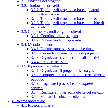
3.1. Obiettivi del progetto
3.2. Tipologie di progetti
3.2.1. Tipologie di progetto in base agli attori
coinvolti nel servizio
3.2.2. Tipologie di progetto in base al focus
3.2.3. Tipologie di progetto in base all’ambito di
intervento
3.3. Competenze, ruoli e figure coinvolte
3.3.1. Coordinatore di progetto
3.3.2. Definire ruoli e responsabilità
3.4. Metodo di lavoro
3.4.1. Definire processi, strumenti e rituali
3.4.2. Curare la documentazione di progetto
3.4.3. Organizzare tavoli tecnici collaborativi
3.4.4. Prendere decisioni
3.5. Il processo progettuale
3.5.1. Organizzare il progetto e la sua gestione
3.5.2. Comprendere il contesto d’uso del servizio
pubblico
3.5.3. Progettare i processi e i
touchpoint
del
servizio
3.5.4. Realizzare l’interfaccia utente del servizio
3.5.5. Validare la soluzione ottenuta
4. Ricerca progettuale
4.1. Ricerca primaria