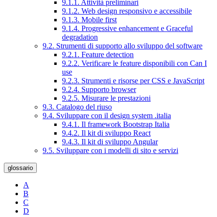
9.1.1. Attività preliminari
9.1.2. Web design responsivo e accessibile
9.1.3. Mobile first
9.1.4. Progressive enhancement e Graceful
degradation
9.2. Strumenti di supporto allo sviluppo del software
9.2.1. Feature detection
9.2.2. Verificare le feature disponibili con Can I
use
9.2.3. Strumenti e risorse per CSS e JavaScript
9.2.4. Supporto browser
9.2.5. Misurare le prestazioni
9.3. Catalogo del riuso
9.4. Sviluppare con il design system .italia
9.4.1. Il framework Bootstrap Italia
9.4.2. Il kit di sviluppo React
9.4.3. Il kit di sviluppo Angular
9.5. Sviluppare con i modelli di sito e servizi
glossario
A
B
C
D