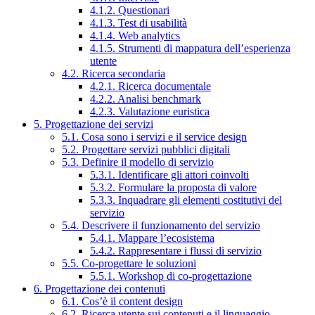
4.1.2. Questionari
4.1.3. Test di usabilità
4.1.4. Web analytics
4.1.5. Strumenti di mappatura dell’esperienza
utente
4.2. Ricerca secondaria
4.2.1. Ricerca documentale
4.2.2. Analisi benchmark
4.2.3. Valutazione euristica
5. Progettazione dei servizi
5.1. Cosa sono i servizi e il service design
5.2. Progettare servizi pubblici digitali
5.3. Definire il modello di servizio
5.3.1. Identificare gli attori coinvolti
5.3.2. Formulare la proposta di valore
5.3.3. Inquadrare gli elementi costitutivi del
servizio
5.4. Descrivere il funzionamento del servizio
5.4.1. Mappare l’ecosistema
5.4.2. Rappresentare i flussi di servizio
5.5. Co-progettare le soluzioni
5.5.1. Workshop di co-progettazione
6. Progettazione dei contenuti
6.1. Cos’è il content design
6.2. Ricerca utente sui contenuti e il linguaggio