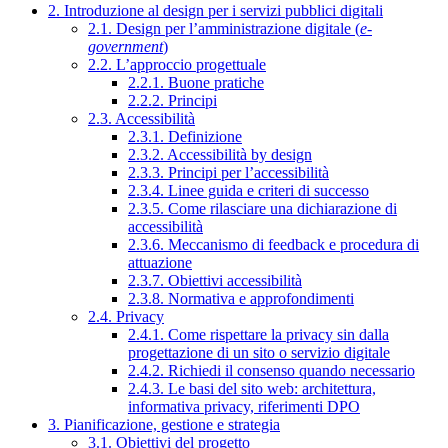
2. Introduzione al design per i servizi pubblici digitali
2.1. Design per l’amministrazione digitale (
e-
government
)
2.2. L’approccio progettuale
2.2.1. Buone pratiche
2.2.2. Principi
2.3. Accessibilità
2.3.1. Definizione
2.3.2. Accessibilità by design
2.3.3. Principi per l’accessibilità
2.3.4. Linee guida e criteri di successo
2.3.5. Come rilasciare una dichiarazione di
accessibilità
2.3.6. Meccanismo di feedback e procedura di
attuazione
2.3.7. Obiettivi accessibilità
2.3.8. Normativa e approfondimenti
2.4. Privacy
2.4.1. Come rispettare la privacy sin dalla
progettazione di un sito o servizio digitale
2.4.2. Richiedi il consenso quando necessario
2.4.3. Le basi del sito web: architettura,
informativa privacy, riferimenti DPO
3. Pianificazione, gestione e strategia
3.1. Obiettivi del progetto