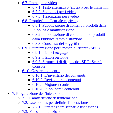
6.7. Immagini e video
6.7.1. Testo alternativo (alt text) per le immagini
6.7.2. Sottotitoli per i video
6.7.3. Trascrizioni per i video
6.8. Proprietà intellettuale e privacy
6.8.1. Pubblicazione di contenuti prodotti dalla
Pubblica Amministrazione
6.8.2. Pubblicazione di contenuti non prodotti
dalla Pubblica Amministrazione
6.8.3. Consenso dei soggetti ritratti
6.9. Ottimizzazione per i motori di ricerca (SEO)
6.9.1. I fattori
on-page
6.9.2. I fattori
off-page
6.9.3. Strumenti di diagnostica SEO: Search
Console
6.10. Gestire i contenuti
6.10.1. L’inventario dei contenuti
6.10.2. Revisionare i contenuti
6.10.3. Migrare i contenuti
6.10.4. Pubblicare i contenuti
7. Progettazione dell’interazione
7.1. Caratteristiche dell’interazione
7.2. User stories per definire l’interazione
7.2.1. Differenza tra scenari e user stories
7.3. Flussi di interazione