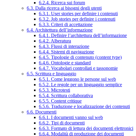
6.2.4. Ricerca sui forum
6.3. Dalla ricerca ai bisogni degli utenti
6.3.1. User stories per definire i contenuti
6.3.2. Job stories per definire i contenuti
6.3.3. Criteri di accettazione
6.4. Architettura dell’informazione
6.4.1. Definire l’architettura dell’informazione
6.4.2. Alberatura
6.4.3. Flussi di interazione
6.4.4. Sistemi di navigazione
6.4.5. Tipologie di contenuto (content type)
6.4.6. Ontologie e standard
6.4.7. Vocabolari controllati e tassonomie
6.5. Scrittura e linguaggio
6.5.1. Come leggono le persone sul web
6.5.2. Le regole per un linguaggio semplice
6.5.3. Microtesti
6.5.4. Scrittura collaborativa
6.5.5. Content critique
6.5.6. Traduzione e localizzazione dei contenuti
6.6. Documenti
6.6.1. I documenti vanno sul web
6.6.2. Tipi di documenti
6.6.3. Formato di lettura dei documenti elettronici
6.6.4. Modalità di produzione dei documenti