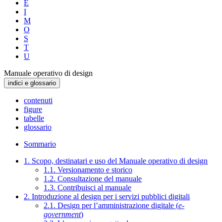
E
I
M
O
S
T
U
Manuale operativo di design
indici e glossario
contenuti
figure
tabelle
glossario
Sommario
1. Scopo, destinatari e uso del Manuale operativo di design
1.1. Versionamento e storico
1.2. Consultazione del manuale
1.3. Contribuisci al manuale
2. Introduzione al design per i servizi pubblici digitali
2.1. Design per l’amministrazione digitale (
e-
government
)