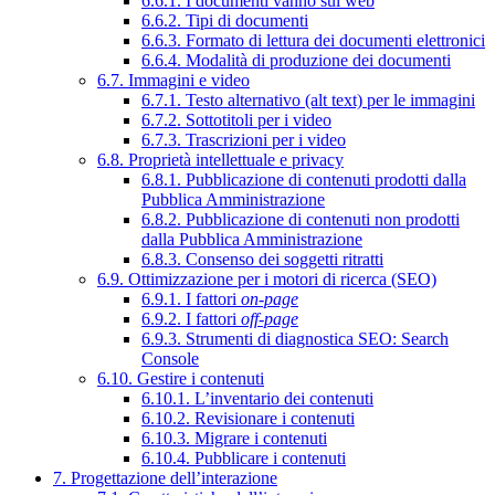
6.6.1. I documenti vanno sul web
6.6.2. Tipi di documenti
6.6.3. Formato di lettura dei documenti elettronici
6.6.4. Modalità di produzione dei documenti
6.7. Immagini e video
6.7.1. Testo alternativo (alt text) per le immagini
6.7.2. Sottotitoli per i video
6.7.3. Trascrizioni per i video
6.8. Proprietà intellettuale e privacy
6.8.1. Pubblicazione di contenuti prodotti dalla
Pubblica Amministrazione
6.8.2. Pubblicazione di contenuti non prodotti
dalla Pubblica Amministrazione
6.8.3. Consenso dei soggetti ritratti
6.9. Ottimizzazione per i motori di ricerca (SEO)
6.9.1. I fattori
on-page
6.9.2. I fattori
off-page
6.9.3. Strumenti di diagnostica SEO: Search
Console
6.10. Gestire i contenuti
6.10.1. L’inventario dei contenuti
6.10.2. Revisionare i contenuti
6.10.3. Migrare i contenuti
6.10.4. Pubblicare i contenuti
7. Progettazione dell’interazione