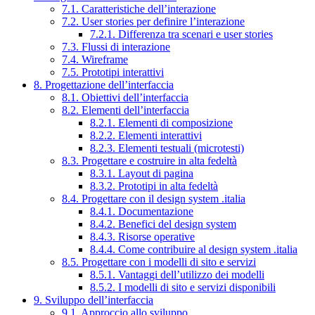
7.1. Caratteristiche dell’interazione
7.2. User stories per definire l’interazione
7.2.1. Differenza tra scenari e user stories
7.3. Flussi di interazione
7.4. Wireframe
7.5. Prototipi interattivi
8. Progettazione dell’interfaccia
8.1. Obiettivi dell’interfaccia
8.2. Elementi dell’interfaccia
8.2.1. Elementi di composizione
8.2.2. Elementi interattivi
8.2.3. Elementi testuali (microtesti)
8.3. Progettare e costruire in alta fedeltà
8.3.1. Layout di pagina
8.3.2. Prototipi in alta fedeltà
8.4. Progettare con il design system .italia
8.4.1. Documentazione
8.4.2. Benefici del design system
8.4.3. Risorse operative
8.4.4. Come contribuire al design system .italia
8.5. Progettare con i modelli di sito e servizi
8.5.1. Vantaggi dell’utilizzo dei modelli
8.5.2. I modelli di sito e servizi disponibili
9. Sviluppo dell’interfaccia
9.1. Approccio allo sviluppo