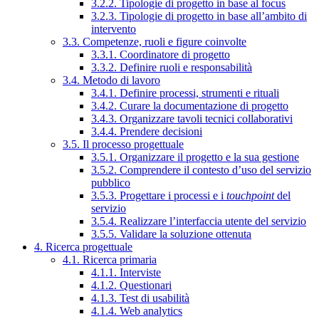
3.2.2. Tipologie di progetto in base al focus
3.2.3. Tipologie di progetto in base all’ambito di
intervento
3.3. Competenze, ruoli e figure coinvolte
3.3.1. Coordinatore di progetto
3.3.2. Definire ruoli e responsabilità
3.4. Metodo di lavoro
3.4.1. Definire processi, strumenti e rituali
3.4.2. Curare la documentazione di progetto
3.4.3. Organizzare tavoli tecnici collaborativi
3.4.4. Prendere decisioni
3.5. Il processo progettuale
3.5.1. Organizzare il progetto e la sua gestione
3.5.2. Comprendere il contesto d’uso del servizio
pubblico
3.5.3. Progettare i processi e i
touchpoint
del
servizio
3.5.4. Realizzare l’interfaccia utente del servizio
3.5.5. Validare la soluzione ottenuta
4. Ricerca progettuale
4.1. Ricerca primaria
4.1.1. Interviste
4.1.2. Questionari
4.1.3. Test di usabilità
4.1.4. Web analytics