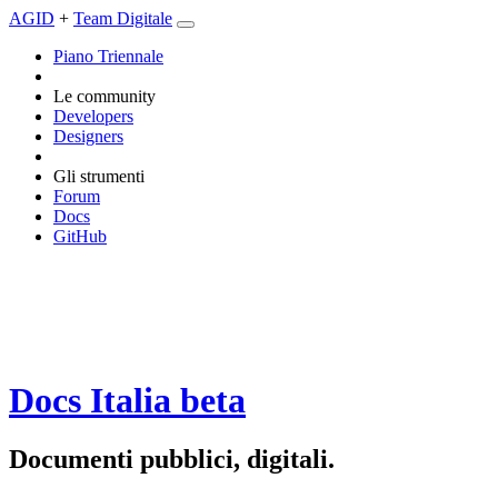
AGID
+
Team Digitale
Piano Triennale
Le community
Developers
Designers
Gli strumenti
Forum
Docs
GitHub
Docs Italia
beta
Documenti pubblici, digitali.