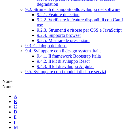
degradation
9.2. Strumenti di supporto allo sviluppo del software
9.2.1. Feature detection
9.2.2. Verificare le feature disponibili con Can I
use
9.2.3. Strumenti e risorse per CSS e JavaScript
9.2.4. Supporto browser
9.2.5. Misurare le prestazioni
9.3. Catalogo del riuso
9.4. Sviluppare con il design system .italia
9.4.1. Il framework Bootstrap Italia
9.4.2. Il kit di sviluppo React
9.4.3. Il kit di sviluppo Angular
9.5. Sviluppare con i modelli di sito e servizi
None
None
A
B
C
D
E
I
M