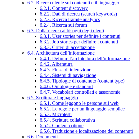
6.2. Ricerca utente sui contenuti e il linguaggio
6.2.1. Content discovery
6.2.2. Dati di ricerca (search keywords)
6.2.3. Ricerca tramite analytics
6.2.4. Ricerca sui forum
6.3. Dalla ricerca ai bisogni degli utenti
6.3.1. User stories per definire i contenuti
6.3.2. Job stories per definire i contenuti
6.3.3. Criteri di accettazione
6.4. Architettura dell’informazione
6.4.1. Definire l’architettura dell’informazione
6.4.2. Alberatura
6.4.3. Flussi di interazione
6.4.4. Sistemi di navigazione
6.4.5. Tipologie di contenuto (content type)
6.4.6. Ontologie e standard
6.4.7. Vocabolari controllati e tassonomie
6.5. Scrittura e linguaggio
6.5.1. Come leggono le persone sul web
6.5.2. Le regole per un linguaggio semplice
6.5.3. Microtesti
6.5.4. Scrittura collaborativa
6.5.5. Content critique
6.5.6. Traduzione e localizzazione dei contenuti
6.6. Documenti