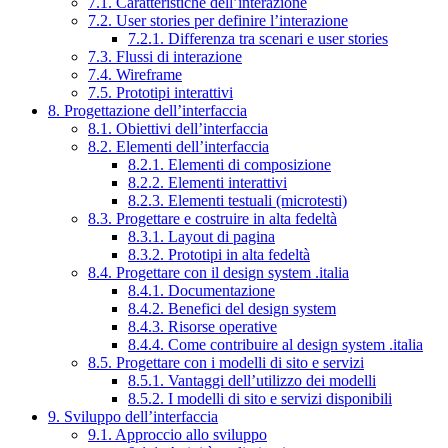
7.1. Caratteristiche dell’interazione
7.2. User stories per definire l’interazione
7.2.1. Differenza tra scenari e user stories
7.3. Flussi di interazione
7.4. Wireframe
7.5. Prototipi interattivi
8. Progettazione dell’interfaccia
8.1. Obiettivi dell’interfaccia
8.2. Elementi dell’interfaccia
8.2.1. Elementi di composizione
8.2.2. Elementi interattivi
8.2.3. Elementi testuali (microtesti)
8.3. Progettare e costruire in alta fedeltà
8.3.1. Layout di pagina
8.3.2. Prototipi in alta fedeltà
8.4. Progettare con il design system .italia
8.4.1. Documentazione
8.4.2. Benefici del design system
8.4.3. Risorse operative
8.4.4. Come contribuire al design system .italia
8.5. Progettare con i modelli di sito e servizi
8.5.1. Vantaggi dell’utilizzo dei modelli
8.5.2. I modelli di sito e servizi disponibili
9. Sviluppo dell’interfaccia
9.1. Approccio allo sviluppo