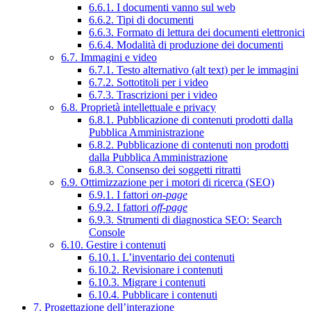
6.6.1. I documenti vanno sul web
6.6.2. Tipi di documenti
6.6.3. Formato di lettura dei documenti elettronici
6.6.4. Modalità di produzione dei documenti
6.7. Immagini e video
6.7.1. Testo alternativo (alt text) per le immagini
6.7.2. Sottotitoli per i video
6.7.3. Trascrizioni per i video
6.8. Proprietà intellettuale e privacy
6.8.1. Pubblicazione di contenuti prodotti dalla
Pubblica Amministrazione
6.8.2. Pubblicazione di contenuti non prodotti
dalla Pubblica Amministrazione
6.8.3. Consenso dei soggetti ritratti
6.9. Ottimizzazione per i motori di ricerca (SEO)
6.9.1. I fattori
on-page
6.9.2. I fattori
off-page
6.9.3. Strumenti di diagnostica SEO: Search
Console
6.10. Gestire i contenuti
6.10.1. L’inventario dei contenuti
6.10.2. Revisionare i contenuti
6.10.3. Migrare i contenuti
6.10.4. Pubblicare i contenuti
7. Progettazione dell’interazione