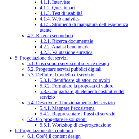
4.1.1. Interviste
4.1.2. Questionari
4.1.3. Test di usabilità
4.1.4. Web analytics
4.1.5. Strumenti di mappatura dell’esperienza
utente
4.2. Ricerca secondaria
4.2.1. Ricerca documentale
4.2.2. Analisi benchmark
4.2.3. Valutazione euristica
5. Progettazione dei servizi
5.1. Cosa sono i servizi e il service design
5.2. Progettare servizi pubblici digitali
5.3. Definire il modello di servizio
5.3.1. Identificare gli attori coinvolti
5.3.2. Formulare la proposta di valore
5.3.3. Inquadrare gli elementi costitutivi del
servizio
5.4. Descrivere il funzionamento del servizio
5.4.1. Mappare l’ecosistema
5.4.2. Rappresentare i flussi di servizio
5.5. Co-progettare le soluzioni
5.5.1. Workshop di co-progettazione
6. Progettazione dei contenuti
6.1. Cos’è il content design