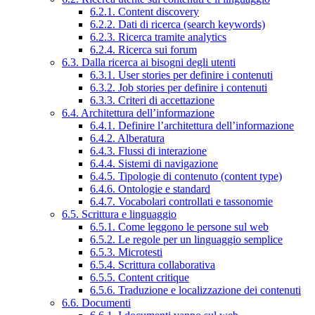
6.2.1. Content discovery
6.2.2. Dati di ricerca (search keywords)
6.2.3. Ricerca tramite analytics
6.2.4. Ricerca sui forum
6.3. Dalla ricerca ai bisogni degli utenti
6.3.1. User stories per definire i contenuti
6.3.2. Job stories per definire i contenuti
6.3.3. Criteri di accettazione
6.4. Architettura dell’informazione
6.4.1. Definire l’architettura dell’informazione
6.4.2. Alberatura
6.4.3. Flussi di interazione
6.4.4. Sistemi di navigazione
6.4.5. Tipologie di contenuto (content type)
6.4.6. Ontologie e standard
6.4.7. Vocabolari controllati e tassonomie
6.5. Scrittura e linguaggio
6.5.1. Come leggono le persone sul web
6.5.2. Le regole per un linguaggio semplice
6.5.3. Microtesti
6.5.4. Scrittura collaborativa
6.5.5. Content critique
6.5.6. Traduzione e localizzazione dei contenuti
6.6. Documenti