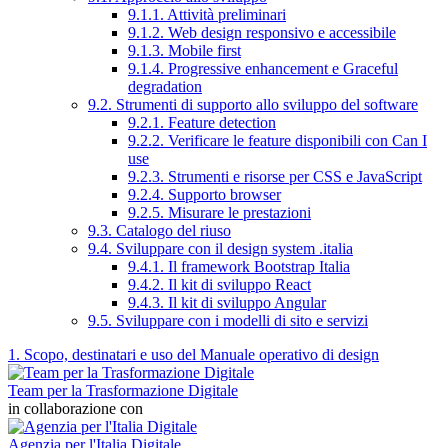
9.1.1. Attività preliminari
9.1.2. Web design responsivo e accessibile
9.1.3. Mobile first
9.1.4. Progressive enhancement e Graceful
degradation
9.2. Strumenti di supporto allo sviluppo del software
9.2.1. Feature detection
9.2.2. Verificare le feature disponibili con Can I
use
9.2.3. Strumenti e risorse per CSS e JavaScript
9.2.4. Supporto browser
9.2.5. Misurare le prestazioni
9.3. Catalogo del riuso
9.4. Sviluppare con il design system .italia
9.4.1. Il framework Bootstrap Italia
9.4.2. Il kit di sviluppo React
9.4.3. Il kit di sviluppo Angular
9.5. Sviluppare con i modelli di sito e servizi
1. Scopo, destinatari e uso del Manuale operativo di design
Team per la Trasformazione Digitale
in collaborazione con
Agenzia per l'Italia Digitale