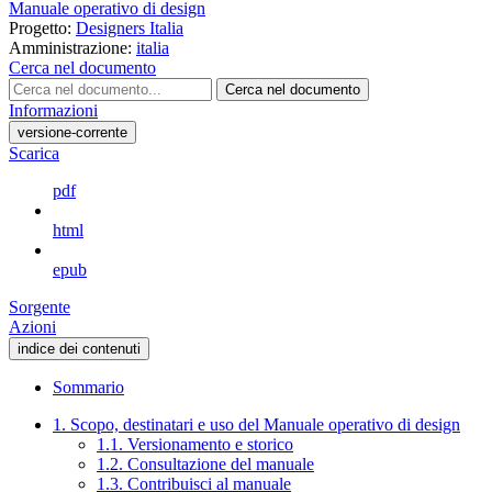
Manuale operativo di design
Progetto:
Designers Italia
Amministrazione:
italia
Cerca nel documento
Cerca nel documento
Informazioni
versione-corrente
Scarica
pdf
html
epub
Sorgente
Azioni
indice dei contenuti
Sommario
1. Scopo, destinatari e uso del Manuale operativo di design
1.1. Versionamento e storico
1.2. Consultazione del manuale
1.3. Contribuisci al manuale