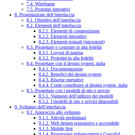
7.4. Wireframe
7.5. Prototipi interattivi
8. Progettazione dell’interfaccia
8.1. Obiettivi dell’interfaccia
8.2. Elementi dell’interfaccia
8.2.1. Elementi di composizione
8.2.2. Elementi interattivi
8.2.3. Elementi testuali (microtesti)
8.3. Progettare e costruire in alta fedeltà
8.3.1. Layout di pagina
8.3.2. Prototipi in alta fedeltà
8.4. Progettare con il design system .italia
8.4.1. Documentazione
8.4.2. Benefici del design system
8.4.3. Risorse operative
8.4.4. Come contribuire al design system .italia
8.5. Progettare con i modelli di sito e servizi
8.5.1. Vantaggi dell’utilizzo dei modelli
8.5.2. I modelli di sito e servizi disponibili
9. Sviluppo dell’interfaccia
9.1. Approccio allo sviluppo
9.1.1. Attività preliminari
9.1.2. Web design responsivo e accessibile
9.1.3. Mobile first
9.1.4. Progressive enhancement e Graceful