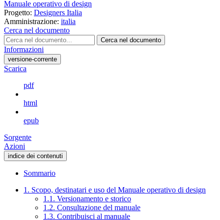
Manuale operativo di design
Progetto:
Designers Italia
Amministrazione:
italia
Cerca nel documento
Cerca nel documento
Informazioni
versione-corrente
Scarica
pdf
html
epub
Sorgente
Azioni
indice dei contenuti
Sommario
1. Scopo, destinatari e uso del Manuale operativo di design
1.1. Versionamento e storico
1.2. Consultazione del manuale
1.3. Contribuisci al manuale