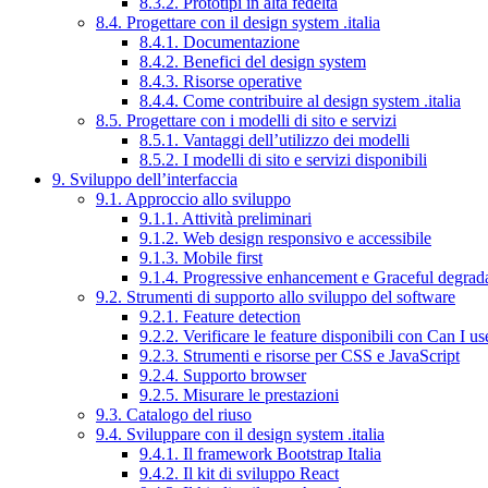
8.3.2. Prototipi in alta fedeltà
8.4. Progettare con il design system .italia
8.4.1. Documentazione
8.4.2. Benefici del design system
8.4.3. Risorse operative
8.4.4. Come contribuire al design system .italia
8.5. Progettare con i modelli di sito e servizi
8.5.1. Vantaggi dell’utilizzo dei modelli
8.5.2. I modelli di sito e servizi disponibili
9. Sviluppo dell’interfaccia
9.1. Approccio allo sviluppo
9.1.1. Attività preliminari
9.1.2. Web design responsivo e accessibile
9.1.3. Mobile first
9.1.4. Progressive enhancement e Graceful degrad
9.2. Strumenti di supporto allo sviluppo del software
9.2.1. Feature detection
9.2.2. Verificare le feature disponibili con Can I us
9.2.3. Strumenti e risorse per CSS e JavaScript
9.2.4. Supporto browser
9.2.5. Misurare le prestazioni
9.3. Catalogo del riuso
9.4. Sviluppare con il design system .italia
9.4.1. Il framework Bootstrap Italia
9.4.2. Il kit di sviluppo React