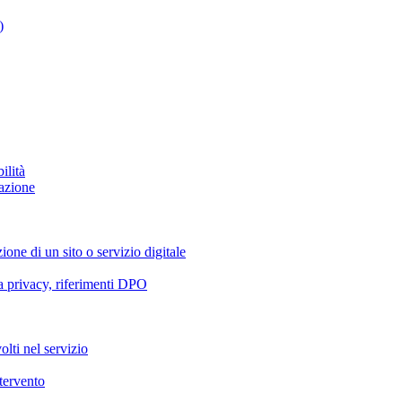
)
ilità
azione
ione di un sito o servizio digitale
va privacy, riferimenti DPO
olti nel servizio
ntervento