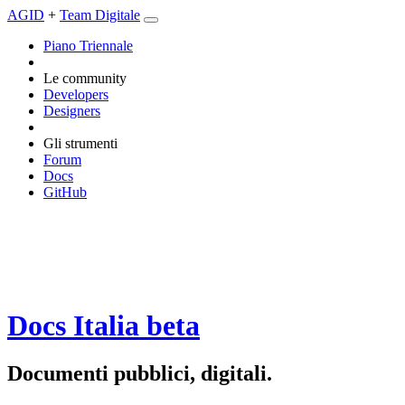
AGID
+
Team Digitale
Piano Triennale
Le community
Developers
Designers
Gli strumenti
Forum
Docs
GitHub
Docs Italia
beta
Documenti pubblici, digitali.