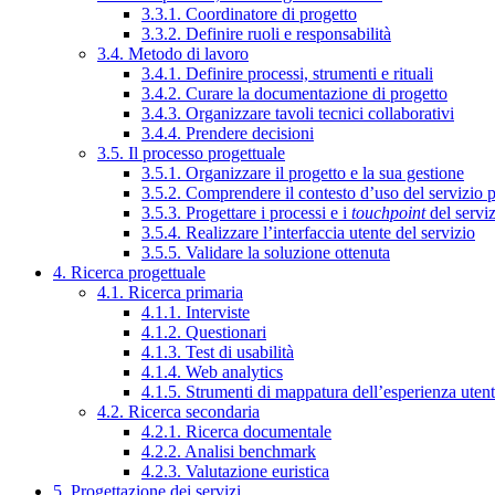
3.3.1. Coordinatore di progetto
3.3.2. Definire ruoli e responsabilità
3.4. Metodo di lavoro
3.4.1. Definire processi, strumenti e rituali
3.4.2. Curare la documentazione di progetto
3.4.3. Organizzare tavoli tecnici collaborativi
3.4.4. Prendere decisioni
3.5. Il processo progettuale
3.5.1. Organizzare il progetto e la sua gestione
3.5.2. Comprendere il contesto d’uso del servizio 
3.5.3. Progettare i processi e i
touchpoint
del servi
3.5.4. Realizzare l’interfaccia utente del servizio
3.5.5. Validare la soluzione ottenuta
4. Ricerca progettuale
4.1. Ricerca primaria
4.1.1. Interviste
4.1.2. Questionari
4.1.3. Test di usabilità
4.1.4. Web analytics
4.1.5. Strumenti di mappatura dell’esperienza uten
4.2. Ricerca secondaria
4.2.1. Ricerca documentale
4.2.2. Analisi benchmark
4.2.3. Valutazione euristica
5. Progettazione dei servizi