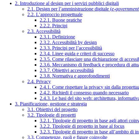
2. Introduzione al design per i servizi pubblici digitali
2.1. Design per l’amministrazione digitale (
e-government
2.2. L’approccio progettuale
2.2.1. Buone pratiche
2.2.2. Principi
2.3. Accessibilità
2.3.1. Definizione
2.3.2. Accessibilità by design
2.3.3. Principi per l’accessibilità
2.3.4. Linee guida e criteri di successo
2.3.5. Come rilasciare una dichiarazione di accessib
2.3.6. Meccanismo di feedback e procedura di attu
2.3.7. Obiettivi accessibilità
2.3.8. Normativa e approfondimenti
2.4. Privacy
2.4.1. Come rispettare la privacy sin dalla progettaz
2.4.2. Richiedi il consenso quando necessario
2.4.3. Le basi del sito web: architettura, informati
3. Pianificazione, gestione e strategia
3.1. Obiettivi del progetto
3.2. Tipologie di progetti
3.2.1. Tipologie di progetto in base agli attori coinv
3.2.2. Tipologie di progetto in base al focus
3.2.3. Tipologie di progetto in base all’ambito di i
3.3. Competenze, ruoli e figure coinvolte