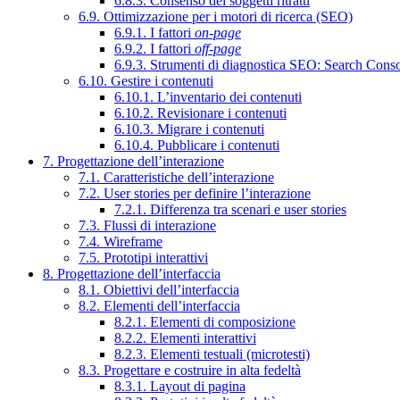
6.8.3. Consenso dei soggetti ritratti
6.9. Ottimizzazione per i motori di ricerca (SEO)
6.9.1. I fattori
on-page
6.9.2. I fattori
off-page
6.9.3. Strumenti di diagnostica SEO: Search Cons
6.10. Gestire i contenuti
6.10.1. L’inventario dei contenuti
6.10.2. Revisionare i contenuti
6.10.3. Migrare i contenuti
6.10.4. Pubblicare i contenuti
7. Progettazione dell’interazione
7.1. Caratteristiche dell’interazione
7.2. User stories per definire l’interazione
7.2.1. Differenza tra scenari e user stories
7.3. Flussi di interazione
7.4. Wireframe
7.5. Prototipi interattivi
8. Progettazione dell’interfaccia
8.1. Obiettivi dell’interfaccia
8.2. Elementi dell’interfaccia
8.2.1. Elementi di composizione
8.2.2. Elementi interattivi
8.2.3. Elementi testuali (microtesti)
8.3. Progettare e costruire in alta fedeltà
8.3.1. Layout di pagina