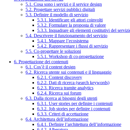
5.1. Cosa sono i servizi e il service design
5.2. Progettare servizi pubblici digitali
5.3. Definire il modello di servizio
5.3.1. Identificare gli attori coinvolti
5.3.2. Formulare la proposta di valore
5.3.3. Inquadrare gli elementi costitutivi del serviz
5.4. Descrivere il funzionamento del servizio
5.4.1. Mappare l’ecosistema
5.4.2. Rappresentare i flussi di servizio
5.5. Co-progettare le soluzioni
5.5.1. Workshop di co-progettazione
6. Progettazione dei contenuti
6.1. Cos’è il content design
6.2. Ricerca utente sui contenuti e il linguaggio
6.2.1. Content discovery
6.2.2. Dati di ricerca (search keywords)
6.2.3. Ricerca tramite analytics
6.2.4. Ricerca sui forum
6.3. Dalla ricerca ai bisogni degli utenti
6.3.1. User stories per definire i contenuti
6.3.2. Job stories per definire i contenuti
6.3.3. Criteri di accettazione
6.4. Architettura dell’informazione
6.4.1. Definire l’architettura dell’informazione
6.4.2. Alberatura