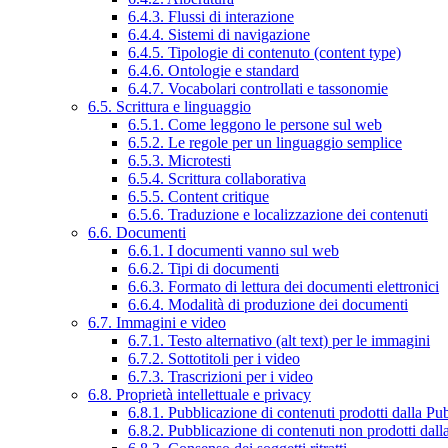
6.4.3. Flussi di interazione
6.4.4. Sistemi di navigazione
6.4.5. Tipologie di contenuto (content type)
6.4.6. Ontologie e standard
6.4.7. Vocabolari controllati e tassonomie
6.5. Scrittura e linguaggio
6.5.1. Come leggono le persone sul web
6.5.2. Le regole per un linguaggio semplice
6.5.3. Microtesti
6.5.4. Scrittura collaborativa
6.5.5. Content critique
6.5.6. Traduzione e localizzazione dei contenuti
6.6. Documenti
6.6.1. I documenti vanno sul web
6.6.2. Tipi di documenti
6.6.3. Formato di lettura dei documenti elettronici
6.6.4. Modalità di produzione dei documenti
6.7. Immagini e video
6.7.1. Testo alternativo (alt text) per le immagini
6.7.2. Sottotitoli per i video
6.7.3. Trascrizioni per i video
6.8. Proprietà intellettuale e privacy
6.8.1. Pubblicazione di contenuti prodotti dalla P
6.8.2. Pubblicazione di contenuti non prodotti dal