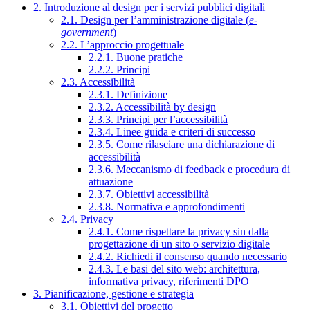
2. Introduzione al design per i servizi pubblici digitali
2.1. Design per l’amministrazione digitale (
e-
government
)
2.2. L’approccio progettuale
2.2.1. Buone pratiche
2.2.2. Principi
2.3. Accessibilità
2.3.1. Definizione
2.3.2. Accessibilità by design
2.3.3. Principi per l’accessibilità
2.3.4. Linee guida e criteri di successo
2.3.5. Come rilasciare una dichiarazione di
accessibilità
2.3.6. Meccanismo di feedback e procedura di
attuazione
2.3.7. Obiettivi accessibilità
2.3.8. Normativa e approfondimenti
2.4. Privacy
2.4.1. Come rispettare la privacy sin dalla
progettazione di un sito o servizio digitale
2.4.2. Richiedi il consenso quando necessario
2.4.3. Le basi del sito web: architettura,
informativa privacy, riferimenti DPO
3. Pianificazione, gestione e strategia
3.1. Obiettivi del progetto