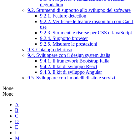
degradation
9.2. Strumenti di supporto allo sviluppo del software
9.2.1. Feature detection
9.2.2. Verificare le feature disponibili con Can I
use
9.2.3. Strumenti e risorse per CSS e JavaScript
9.2.4. Supporto browser
9.2.5. Misurare le prestazioni
9.3. Catalogo del riuso
9.4. Sviluppare con il design system .italia
9.4.1. Il framework Bootstrap Italia
9.4.2. Il kit di sviluppo React
9.4.3. Il kit di sviluppo Angular
9.5. Sviluppare con i modelli di sito e servizi
None
None
A
B
C
D
E
I
M