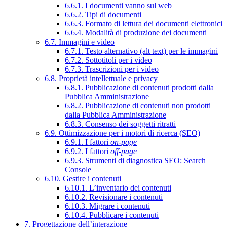
6.6.1. I documenti vanno sul web
6.6.2. Tipi di documenti
6.6.3. Formato di lettura dei documenti elettronici
6.6.4. Modalità di produzione dei documenti
6.7. Immagini e video
6.7.1. Testo alternativo (alt text) per le immagini
6.7.2. Sottotitoli per i video
6.7.3. Trascrizioni per i video
6.8. Proprietà intellettuale e privacy
6.8.1. Pubblicazione di contenuti prodotti dalla
Pubblica Amministrazione
6.8.2. Pubblicazione di contenuti non prodotti
dalla Pubblica Amministrazione
6.8.3. Consenso dei soggetti ritratti
6.9. Ottimizzazione per i motori di ricerca (SEO)
6.9.1. I fattori
on-page
6.9.2. I fattori
off-page
6.9.3. Strumenti di diagnostica SEO: Search
Console
6.10. Gestire i contenuti
6.10.1. L’inventario dei contenuti
6.10.2. Revisionare i contenuti
6.10.3. Migrare i contenuti
6.10.4. Pubblicare i contenuti
7. Progettazione dell’interazione