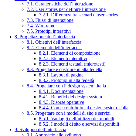
7.1. Caratteristiche dell’interazione
7.2. User stories per definire l’interazione
7.2.1. Differenza tra scenari e user stories
7.3. Flussi di interazione
7.4. Wireframe
7.5. Prototipi interattivi
8. Progettazione dell’interfaccia
8.1. Obiettivi dell’interfaccia
8.2. Elementi dell’interfaccia
8.2.1. Elementi di composizione
8.2.2. Elementi interattivi
8.2.3. Elementi testuali (microtesti)
8.3. Progettare e costruire in alta fedeltà
8.3.1. Layout di pagina
8.3.2. Prototipi in alta fedeltà
8.4. Progettare con il design system .italia
8.4.1. Documentazione
8.4.2. Benefici del design system
8.4.3. Risorse operative
8.4.4. Come contribuire al design system .italia
8.5. Progettare con i modelli di sito e servizi
8.5.1. Vantaggi dell’utilizzo dei modelli
8.5.2. I modelli di sito e servizi disponibili
9. Sviluppo dell’interfaccia
9.1. Approccio allo sviluppo