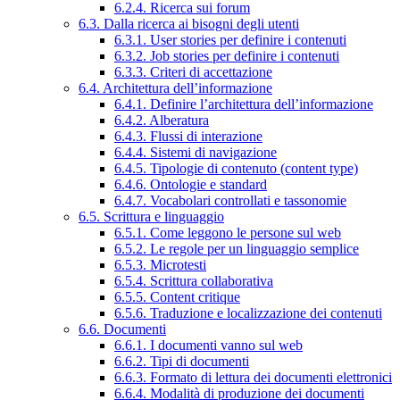
6.2.4. Ricerca sui forum
6.3. Dalla ricerca ai bisogni degli utenti
6.3.1. User stories per definire i contenuti
6.3.2. Job stories per definire i contenuti
6.3.3. Criteri di accettazione
6.4. Architettura dell’informazione
6.4.1. Definire l’architettura dell’informazione
6.4.2. Alberatura
6.4.3. Flussi di interazione
6.4.4. Sistemi di navigazione
6.4.5. Tipologie di contenuto (content type)
6.4.6. Ontologie e standard
6.4.7. Vocabolari controllati e tassonomie
6.5. Scrittura e linguaggio
6.5.1. Come leggono le persone sul web
6.5.2. Le regole per un linguaggio semplice
6.5.3. Microtesti
6.5.4. Scrittura collaborativa
6.5.5. Content critique
6.5.6. Traduzione e localizzazione dei contenuti
6.6. Documenti
6.6.1. I documenti vanno sul web
6.6.2. Tipi di documenti
6.6.3. Formato di lettura dei documenti elettronici
6.6.4. Modalità di produzione dei documenti