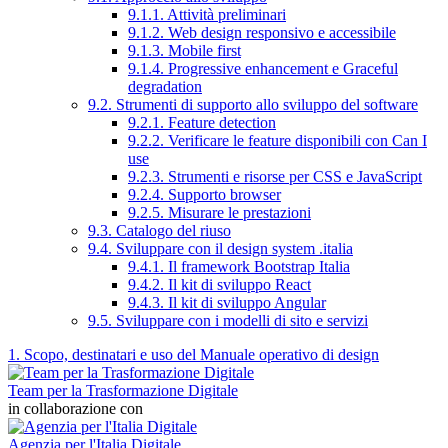
9.1.1. Attività preliminari
9.1.2. Web design responsivo e accessibile
9.1.3. Mobile first
9.1.4. Progressive enhancement e Graceful
degradation
9.2. Strumenti di supporto allo sviluppo del software
9.2.1. Feature detection
9.2.2. Verificare le feature disponibili con Can I
use
9.2.3. Strumenti e risorse per CSS e JavaScript
9.2.4. Supporto browser
9.2.5. Misurare le prestazioni
9.3. Catalogo del riuso
9.4. Sviluppare con il design system .italia
9.4.1. Il framework Bootstrap Italia
9.4.2. Il kit di sviluppo React
9.4.3. Il kit di sviluppo Angular
9.5. Sviluppare con i modelli di sito e servizi
1. Scopo, destinatari e uso del Manuale operativo di design
Team per la Trasformazione Digitale
in collaborazione con
Agenzia per l'Italia Digitale