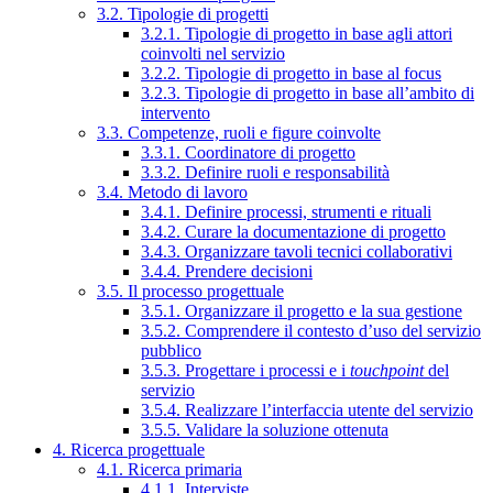
3.2. Tipologie di progetti
3.2.1. Tipologie di progetto in base agli attori
coinvolti nel servizio
3.2.2. Tipologie di progetto in base al focus
3.2.3. Tipologie di progetto in base all’ambito di
intervento
3.3. Competenze, ruoli e figure coinvolte
3.3.1. Coordinatore di progetto
3.3.2. Definire ruoli e responsabilità
3.4. Metodo di lavoro
3.4.1. Definire processi, strumenti e rituali
3.4.2. Curare la documentazione di progetto
3.4.3. Organizzare tavoli tecnici collaborativi
3.4.4. Prendere decisioni
3.5. Il processo progettuale
3.5.1. Organizzare il progetto e la sua gestione
3.5.2. Comprendere il contesto d’uso del servizio
pubblico
3.5.3. Progettare i processi e i
touchpoint
del
servizio
3.5.4. Realizzare l’interfaccia utente del servizio
3.5.5. Validare la soluzione ottenuta
4. Ricerca progettuale
4.1. Ricerca primaria
4.1.1. Interviste