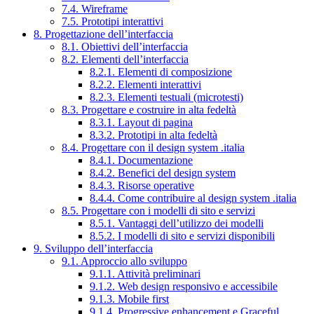
7.4. Wireframe
7.5. Prototipi interattivi
8. Progettazione dell’interfaccia
8.1. Obiettivi dell’interfaccia
8.2. Elementi dell’interfaccia
8.2.1. Elementi di composizione
8.2.2. Elementi interattivi
8.2.3. Elementi testuali (microtesti)
8.3. Progettare e costruire in alta fedeltà
8.3.1. Layout di pagina
8.3.2. Prototipi in alta fedeltà
8.4. Progettare con il design system .italia
8.4.1. Documentazione
8.4.2. Benefici del design system
8.4.3. Risorse operative
8.4.4. Come contribuire al design system .italia
8.5. Progettare con i modelli di sito e servizi
8.5.1. Vantaggi dell’utilizzo dei modelli
8.5.2. I modelli di sito e servizi disponibili
9. Sviluppo dell’interfaccia
9.1. Approccio allo sviluppo
9.1.1. Attività preliminari
9.1.2. Web design responsivo e accessibile
9.1.3. Mobile first
9.1.4. Progressive enhancement e Graceful