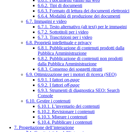
6.6.1. I documenti vanno sul web
6.6.2. Tipi di documenti
6.6.3. Formato di lettura dei documenti elettronici
6.6.4. Modalità di produzione dei documenti
6.7. Immagini e video
6.7.1. Testo alternativo (alt text) per le immagini
6.7.2. Sottotitoli per i video
6.7.3. Trascrizioni per i video
6.8. Proprietà intellettuale e privacy
6.8.1. Pubblicazione di contenuti prodotti dalla
Pubblica Amministrazione
6.8.2. Pubblicazione di contenuti non prodotti
dalla Pubblica Amministrazione
6.8.3. Consenso dei soggetti ritratti
6.9. Ottimizzazione per i motori di ricerca (SEO)
6.9.1. I fattori
on-page
6.9.2. I fattori
off-page
6.9.3. Strumenti di diagnostica SEO: Search
Console
6.10. Gestire i contenuti
6.10.1. L’inventario dei contenuti
6.10.2. Revisionare i contenuti
6.10.3. Migrare i contenuti
6.10.4. Pubblicare i contenuti
7. Progettazione dell’interazione