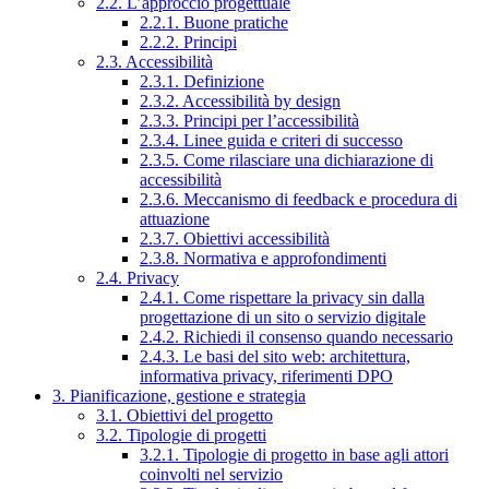
2.2. L’approccio progettuale
2.2.1. Buone pratiche
2.2.2. Principi
2.3. Accessibilità
2.3.1. Definizione
2.3.2. Accessibilità by design
2.3.3. Principi per l’accessibilità
2.3.4. Linee guida e criteri di successo
2.3.5. Come rilasciare una dichiarazione di
accessibilità
2.3.6. Meccanismo di feedback e procedura di
attuazione
2.3.7. Obiettivi accessibilità
2.3.8. Normativa e approfondimenti
2.4. Privacy
2.4.1. Come rispettare la privacy sin dalla
progettazione di un sito o servizio digitale
2.4.2. Richiedi il consenso quando necessario
2.4.3. Le basi del sito web: architettura,
informativa privacy, riferimenti DPO
3. Pianificazione, gestione e strategia
3.1. Obiettivi del progetto
3.2. Tipologie di progetti
3.2.1. Tipologie di progetto in base agli attori
coinvolti nel servizio