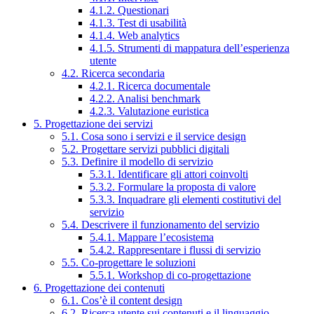
4.1.2. Questionari
4.1.3. Test di usabilità
4.1.4. Web analytics
4.1.5. Strumenti di mappatura dell’esperienza
utente
4.2. Ricerca secondaria
4.2.1. Ricerca documentale
4.2.2. Analisi benchmark
4.2.3. Valutazione euristica
5. Progettazione dei servizi
5.1. Cosa sono i servizi e il service design
5.2. Progettare servizi pubblici digitali
5.3. Definire il modello di servizio
5.3.1. Identificare gli attori coinvolti
5.3.2. Formulare la proposta di valore
5.3.3. Inquadrare gli elementi costitutivi del
servizio
5.4. Descrivere il funzionamento del servizio
5.4.1. Mappare l’ecosistema
5.4.2. Rappresentare i flussi di servizio
5.5. Co-progettare le soluzioni
5.5.1. Workshop di co-progettazione
6. Progettazione dei contenuti
6.1. Cos’è il content design
6.2. Ricerca utente sui contenuti e il linguaggio