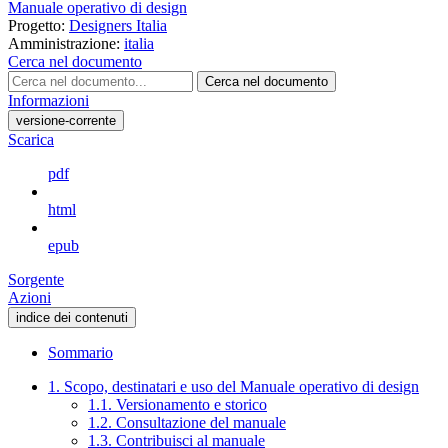
Manuale operativo di design
Progetto:
Designers Italia
Amministrazione:
italia
Cerca nel documento
Cerca nel documento
Informazioni
versione-corrente
Scarica
pdf
html
epub
Sorgente
Azioni
indice dei contenuti
Sommario
1. Scopo, destinatari e uso del Manuale operativo di design
1.1. Versionamento e storico
1.2. Consultazione del manuale
1.3. Contribuisci al manuale