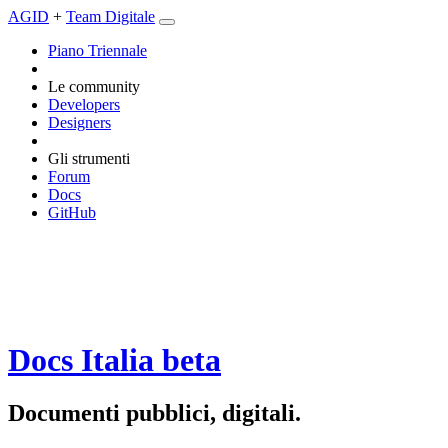
AGID
+
Team Digitale
Piano Triennale
Le community
Developers
Designers
Gli strumenti
Forum
Docs
GitHub
Docs Italia
beta
Documenti pubblici, digitali.