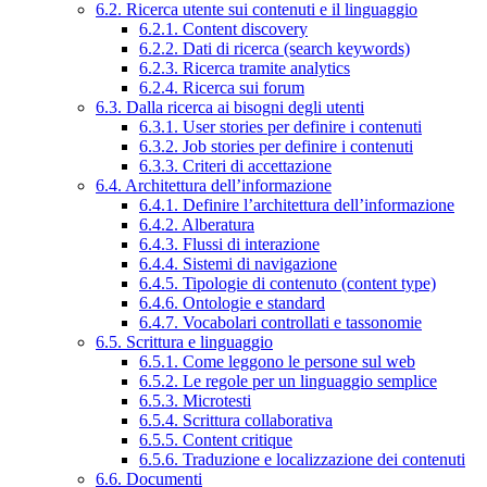
6.2. Ricerca utente sui contenuti e il linguaggio
6.2.1. Content discovery
6.2.2. Dati di ricerca (search keywords)
6.2.3. Ricerca tramite analytics
6.2.4. Ricerca sui forum
6.3. Dalla ricerca ai bisogni degli utenti
6.3.1. User stories per definire i contenuti
6.3.2. Job stories per definire i contenuti
6.3.3. Criteri di accettazione
6.4. Architettura dell’informazione
6.4.1. Definire l’architettura dell’informazione
6.4.2. Alberatura
6.4.3. Flussi di interazione
6.4.4. Sistemi di navigazione
6.4.5. Tipologie di contenuto (content type)
6.4.6. Ontologie e standard
6.4.7. Vocabolari controllati e tassonomie
6.5. Scrittura e linguaggio
6.5.1. Come leggono le persone sul web
6.5.2. Le regole per un linguaggio semplice
6.5.3. Microtesti
6.5.4. Scrittura collaborativa
6.5.5. Content critique
6.5.6. Traduzione e localizzazione dei contenuti
6.6. Documenti