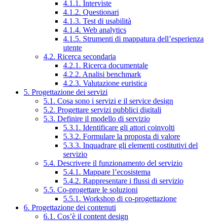
4.1.1. Interviste
4.1.2. Questionari
4.1.3. Test di usabilità
4.1.4. Web analytics
4.1.5. Strumenti di mappatura dell’esperienza
utente
4.2. Ricerca secondaria
4.2.1. Ricerca documentale
4.2.2. Analisi benchmark
4.2.3. Valutazione euristica
5. Progettazione dei servizi
5.1. Cosa sono i servizi e il service design
5.2. Progettare servizi pubblici digitali
5.3. Definire il modello di servizio
5.3.1. Identificare gli attori coinvolti
5.3.2. Formulare la proposta di valore
5.3.3. Inquadrare gli elementi costitutivi del
servizio
5.4. Descrivere il funzionamento del servizio
5.4.1. Mappare l’ecosistema
5.4.2. Rappresentare i flussi di servizio
5.5. Co-progettare le soluzioni
5.5.1. Workshop di co-progettazione
6. Progettazione dei contenuti
6.1. Cos’è il content design