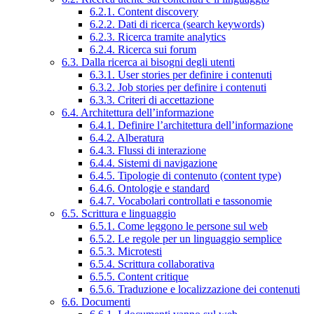
6.2.1. Content discovery
6.2.2. Dati di ricerca (search keywords)
6.2.3. Ricerca tramite analytics
6.2.4. Ricerca sui forum
6.3. Dalla ricerca ai bisogni degli utenti
6.3.1. User stories per definire i contenuti
6.3.2. Job stories per definire i contenuti
6.3.3. Criteri di accettazione
6.4. Architettura dell’informazione
6.4.1. Definire l’architettura dell’informazione
6.4.2. Alberatura
6.4.3. Flussi di interazione
6.4.4. Sistemi di navigazione
6.4.5. Tipologie di contenuto (content type)
6.4.6. Ontologie e standard
6.4.7. Vocabolari controllati e tassonomie
6.5. Scrittura e linguaggio
6.5.1. Come leggono le persone sul web
6.5.2. Le regole per un linguaggio semplice
6.5.3. Microtesti
6.5.4. Scrittura collaborativa
6.5.5. Content critique
6.5.6. Traduzione e localizzazione dei contenuti
6.6. Documenti