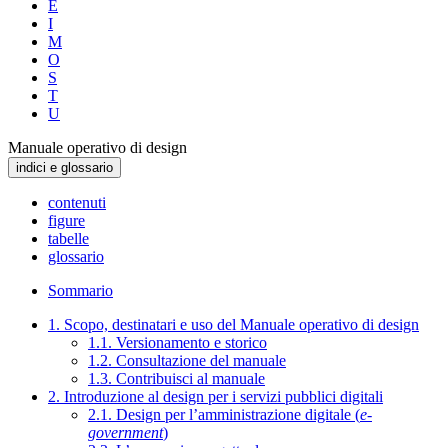
E
I
M
O
S
T
U
Manuale operativo di design
indici e glossario
contenuti
figure
tabelle
glossario
Sommario
1. Scopo, destinatari e uso del Manuale operativo di design
1.1. Versionamento e storico
1.2. Consultazione del manuale
1.3. Contribuisci al manuale
2. Introduzione al design per i servizi pubblici digitali
2.1. Design per l’amministrazione digitale (
e-
government
)