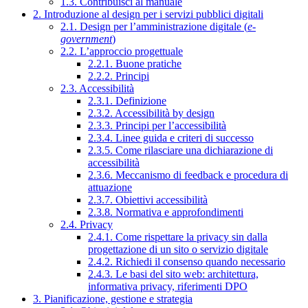
1.3. Contribuisci al manuale
2. Introduzione al design per i servizi pubblici digitali
2.1. Design per l’amministrazione digitale (
e-
government
)
2.2. L’approccio progettuale
2.2.1. Buone pratiche
2.2.2. Principi
2.3. Accessibilità
2.3.1. Definizione
2.3.2. Accessibilità by design
2.3.3. Principi per l’accessibilità
2.3.4. Linee guida e criteri di successo
2.3.5. Come rilasciare una dichiarazione di
accessibilità
2.3.6. Meccanismo di feedback e procedura di
attuazione
2.3.7. Obiettivi accessibilità
2.3.8. Normativa e approfondimenti
2.4. Privacy
2.4.1. Come rispettare la privacy sin dalla
progettazione di un sito o servizio digitale
2.4.2. Richiedi il consenso quando necessario
2.4.3. Le basi del sito web: architettura,
informativa privacy, riferimenti DPO
3. Pianificazione, gestione e strategia