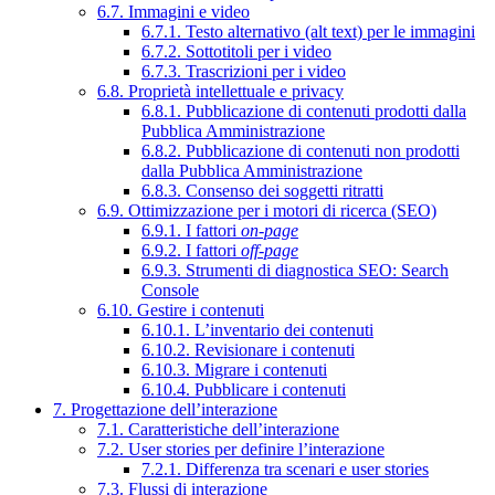
6.7. Immagini e video
6.7.1. Testo alternativo (alt text) per le immagini
6.7.2. Sottotitoli per i video
6.7.3. Trascrizioni per i video
6.8. Proprietà intellettuale e privacy
6.8.1. Pubblicazione di contenuti prodotti dalla
Pubblica Amministrazione
6.8.2. Pubblicazione di contenuti non prodotti
dalla Pubblica Amministrazione
6.8.3. Consenso dei soggetti ritratti
6.9. Ottimizzazione per i motori di ricerca (SEO)
6.9.1. I fattori
on-page
6.9.2. I fattori
off-page
6.9.3. Strumenti di diagnostica SEO: Search
Console
6.10. Gestire i contenuti
6.10.1. L’inventario dei contenuti
6.10.2. Revisionare i contenuti
6.10.3. Migrare i contenuti
6.10.4. Pubblicare i contenuti
7. Progettazione dell’interazione
7.1. Caratteristiche dell’interazione
7.2. User stories per definire l’interazione
7.2.1. Differenza tra scenari e user stories
7.3. Flussi di interazione