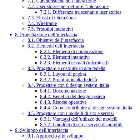
7.1. Caratteristiche dell’interazione
7.2. User stories per definire l’interazione
7.2.1. Differenza tra scenari e user stories
7.3. Flussi di interazione
7.4. Wireframe
7.5. Prototipi interattivi
8. Progettazione dell’interfaccia
8.1. Obiettivi dell’interfaccia
8.2. Elementi dell’interfaccia
8.2.1. Elementi di composizione
8.2.2. Elementi interattivi
8.2.3. Elementi testuali (microtesti)
8.3. Progettare e costruire in alta fedeltà
8.3.1. Layout di pagina
8.3.2. Prototipi in alta fedeltà
8.4. Progettare con il design system .italia
8.4.1. Documentazione
8.4.2. Benefici del design system
8.4.3. Risorse operative
8.4.4. Come contribuire al design system .italia
8.5. Progettare con i modelli di sito e servizi
8.5.1. Vantaggi dell’utilizzo dei modelli
8.5.2. I modelli di sito e servizi disponibili
9. Sviluppo dell’interfaccia
9.1. Approccio allo sviluppo