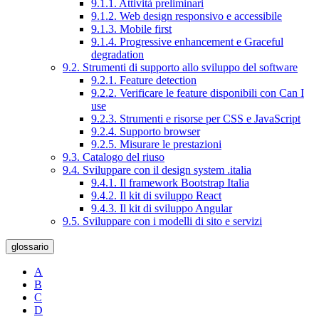
9.1.1. Attività preliminari
9.1.2. Web design responsivo e accessibile
9.1.3. Mobile first
9.1.4. Progressive enhancement e Graceful
degradation
9.2. Strumenti di supporto allo sviluppo del software
9.2.1. Feature detection
9.2.2. Verificare le feature disponibili con Can I
use
9.2.3. Strumenti e risorse per CSS e JavaScript
9.2.4. Supporto browser
9.2.5. Misurare le prestazioni
9.3. Catalogo del riuso
9.4. Sviluppare con il design system .italia
9.4.1. Il framework Bootstrap Italia
9.4.2. Il kit di sviluppo React
9.4.3. Il kit di sviluppo Angular
9.5. Sviluppare con i modelli di sito e servizi
glossario
A
B
C
D