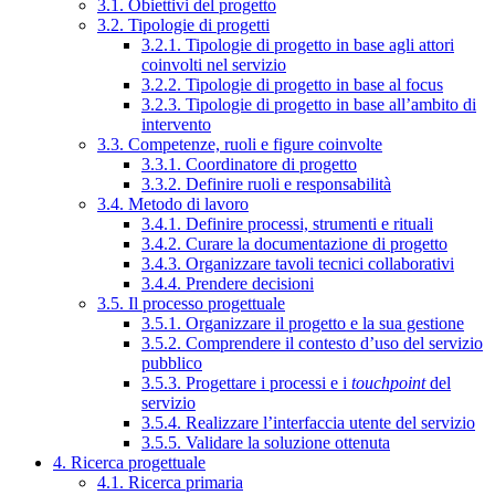
3.1. Obiettivi del progetto
3.2. Tipologie di progetti
3.2.1. Tipologie di progetto in base agli attori
coinvolti nel servizio
3.2.2. Tipologie di progetto in base al focus
3.2.3. Tipologie di progetto in base all’ambito di
intervento
3.3. Competenze, ruoli e figure coinvolte
3.3.1. Coordinatore di progetto
3.3.2. Definire ruoli e responsabilità
3.4. Metodo di lavoro
3.4.1. Definire processi, strumenti e rituali
3.4.2. Curare la documentazione di progetto
3.4.3. Organizzare tavoli tecnici collaborativi
3.4.4. Prendere decisioni
3.5. Il processo progettuale
3.5.1. Organizzare il progetto e la sua gestione
3.5.2. Comprendere il contesto d’uso del servizio
pubblico
3.5.3. Progettare i processi e i
touchpoint
del
servizio
3.5.4. Realizzare l’interfaccia utente del servizio
3.5.5. Validare la soluzione ottenuta
4. Ricerca progettuale
4.1. Ricerca primaria