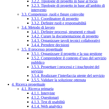
3.2.2. Tipologie di progetto in base al focus
3.2.3. Tipologie di progetto in base all’ambito di
intervento
3.3. Competenze, ruoli e figure coinvolte
3.3.1. Coordinatore di progetto
3.3.2. Definire ruoli e responsabilità
3.4. Metodo di lavoro
3.4.1. Definire processi, strumenti e rituali
3.4.2. Curare la documentazione di progetto
3.4.3. Organizzare tavoli tecnici collaborativi
3.4.4. Prendere decisioni
3.5. Il processo progettuale
3.5.1. Organizzare il progetto e la sua gestione
3.5.2. Comprendere il contesto d’uso del servizio
pubblico
3.5.3. Progettare i processi e i
touchpoint
del
servizio
3.5.4. Realizzare l’interfaccia utente del servizio
3.5.5. Validare la soluzione ottenuta
4. Ricerca progettuale
4.1. Ricerca primaria
4.1.1. Interviste
4.1.2. Questionari
4.1.3. Test di usabilità
4.1.4. Web analytics