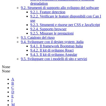
degradation
9.2. Strumenti di supporto allo sviluppo del software
9.2.1. Feature detection
9.2.2. Verificare le feature disponibili con Can I
use
9.2.3. Strumenti e risorse per CSS e JavaScript
9.2.4. Supporto browser
9.2.5. Misurare le prestazioni
9.3. Catalogo del riuso
9.4. Sviluppare con il design system .italia
9.4.1. Il framework Bootstrap Italia
9.4.2. Il kit di sviluppo React
9.4.3. Il kit di sviluppo Angular
9.5. Sviluppare con i modelli di sito e servizi
None
None
A
B
C
D
E
I
M