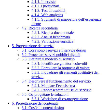
4.1.1. Interviste
4.1.2. Questionari
4.1.3. Test di usabilità
4.1.4. Web analytics
4.1.5. Strumenti di mappatura dell’esperienza
utente
4.2. Ricerca secondaria
4.2.1. Ricerca documentale
4.2.2. Analisi benchmark
4.2.3. Valutazione euristica
5. Progettazione dei servizi
5.1. Cosa sono i servizi e il service design
5.2. Progettare servizi pubblici digitali
5.3. Definire il modello di servizio
5.3.1. Identificare gli attori coinvolti
5.3.2. Formulare la proposta di valore
5.3.3. Inquadrare gli elementi costitutivi del
servizio
5.4. Descrivere il funzionamento del servizio
5.4.1. Mappare l’ecosistema
5.4.2. Rappresentare i flussi di servizio
5.5. Co-progettare le soluzioni
5.5.1. Workshop di co-progettazione
6. Progettazione dei contenuti
6.1. Cos’è il content design