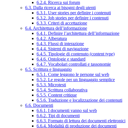
6.2.4. Ricerca sui forum
6.3. Dalla ricerca ai bisogni degli utenti
6.3.1. User stories per definire i contenuti
6.3.2. Job stories per definire i contenuti
6.3.3. Criteri di accettazione
6.4. Architettura dell’informazione
6.4.1. Definire l’architettura dell’informazione
6.4.2. Alberatura
6.4.3. Flussi di interazione
6.4.4. Sistemi di navigazione
6.4.5. Tipologie di contenuto (content type)
6.4.6. Ontologie e standard
6.4.7. Vocabolari controllati e tassonomie
6.5. Scrittura e linguaggio
6.5.1. Come leggono le persone sul web
6.5.2. Le regole per un linguaggio semplice
6.5.3. Microtesti
6.5.4. Scrittura collaborativa
6.5.5. Content critique
6.5.6. Traduzione e localizzazione dei contenuti
6.6. Documenti
6.6.1. I documenti vanno sul web
6.6.2. Tipi di documenti
6.6.3. Formato di lettura dei documenti elettronici
6.6.4. Modalità di produzione dei documenti