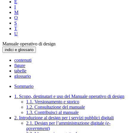
E
I
M
O
S
T
U
Manuale operativo di design
indici e glossario
contenuti
figure
tabelle
glossario
Sommario
1. Scopo, destinatari e uso del Manuale operativo di design
1.1. Versionamento e storico
1.2. Consultazione del manuale
1.3. Contribuisci al manuale
2. Introduzione al design per i servizi pubblici digitali
2.1. Design per l’amministrazione digitale (
e-
government
)