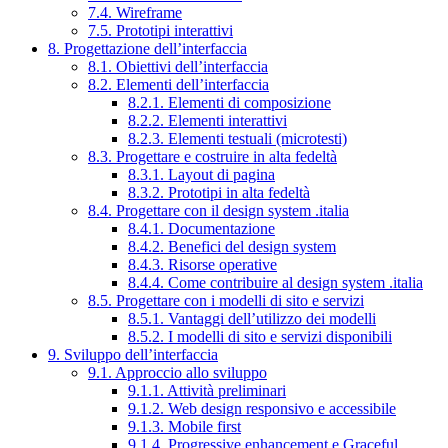
7.4. Wireframe
7.5. Prototipi interattivi
8. Progettazione dell’interfaccia
8.1. Obiettivi dell’interfaccia
8.2. Elementi dell’interfaccia
8.2.1. Elementi di composizione
8.2.2. Elementi interattivi
8.2.3. Elementi testuali (microtesti)
8.3. Progettare e costruire in alta fedeltà
8.3.1. Layout di pagina
8.3.2. Prototipi in alta fedeltà
8.4. Progettare con il design system .italia
8.4.1. Documentazione
8.4.2. Benefici del design system
8.4.3. Risorse operative
8.4.4. Come contribuire al design system .italia
8.5. Progettare con i modelli di sito e servizi
8.5.1. Vantaggi dell’utilizzo dei modelli
8.5.2. I modelli di sito e servizi disponibili
9. Sviluppo dell’interfaccia
9.1. Approccio allo sviluppo
9.1.1. Attività preliminari
9.1.2. Web design responsivo e accessibile
9.1.3. Mobile first
9.1.4. Progressive enhancement e Graceful