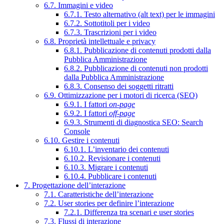
6.7. Immagini e video
6.7.1. Testo alternativo (alt text) per le immagini
6.7.2. Sottotitoli per i video
6.7.3. Trascrizioni per i video
6.8. Proprietà intellettuale e privacy
6.8.1. Pubblicazione di contenuti prodotti dalla
Pubblica Amministrazione
6.8.2. Pubblicazione di contenuti non prodotti
dalla Pubblica Amministrazione
6.8.3. Consenso dei soggetti ritratti
6.9. Ottimizzazione per i motori di ricerca (SEO)
6.9.1. I fattori
on-page
6.9.2. I fattori
off-page
6.9.3. Strumenti di diagnostica SEO: Search
Console
6.10. Gestire i contenuti
6.10.1. L’inventario dei contenuti
6.10.2. Revisionare i contenuti
6.10.3. Migrare i contenuti
6.10.4. Pubblicare i contenuti
7. Progettazione dell’interazione
7.1. Caratteristiche dell’interazione
7.2. User stories per definire l’interazione
7.2.1. Differenza tra scenari e user stories
7.3. Flussi di interazione