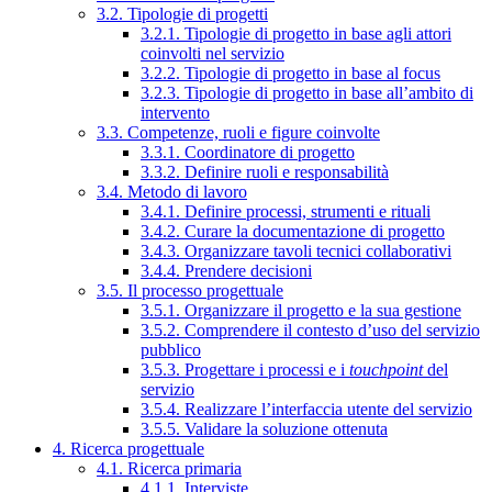
3.2. Tipologie di progetti
3.2.1. Tipologie di progetto in base agli attori
coinvolti nel servizio
3.2.2. Tipologie di progetto in base al focus
3.2.3. Tipologie di progetto in base all’ambito di
intervento
3.3. Competenze, ruoli e figure coinvolte
3.3.1. Coordinatore di progetto
3.3.2. Definire ruoli e responsabilità
3.4. Metodo di lavoro
3.4.1. Definire processi, strumenti e rituali
3.4.2. Curare la documentazione di progetto
3.4.3. Organizzare tavoli tecnici collaborativi
3.4.4. Prendere decisioni
3.5. Il processo progettuale
3.5.1. Organizzare il progetto e la sua gestione
3.5.2. Comprendere il contesto d’uso del servizio
pubblico
3.5.3. Progettare i processi e i
touchpoint
del
servizio
3.5.4. Realizzare l’interfaccia utente del servizio
3.5.5. Validare la soluzione ottenuta
4. Ricerca progettuale
4.1. Ricerca primaria
4.1.1. Interviste