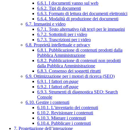
6.6.1. I documenti vanno sul web
6.6.2. Tipi di documenti
6.6.3. Formato di lettura dei documenti elettronici
6.6.4. Modalità di produzione dei documenti
6.7. Immagini e video
6.7.1. Testo alternativo (alt text) per le immagini
6.7.2. Sottotitoli per i video
6.7.3. Trascrizioni per i video
6.8. Proprietà intellettuale e privacy
6.8.1. Pubblicazione di contenuti prodotti dalla
Pubblica Amministrazione
6.8.2. Pubblicazione di contenuti non prodotti
dalla Pubblica Amministrazione
6.8.3. Consenso dei soggetti ritratti
6.9. Ottimizzazione per i motori di ricerca (SEO)
6.9.1. I fattori
on-page
6.9.2. I fattori
off-page
6.9.3. Strumenti di diagnostica SEO: Search
Console
6.10. Gestire i contenuti
6.10.1. L’inventario dei contenuti
6.10.2. Revisionare i contenuti
6.10.3. Migrare i contenuti
6.10.4. Pubblicare i contenuti
7. Progettazione dell’interazione