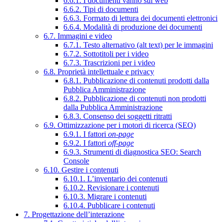
6.6.1. I documenti vanno sul web
6.6.2. Tipi di documenti
6.6.3. Formato di lettura dei documenti elettronici
6.6.4. Modalità di produzione dei documenti
6.7. Immagini e video
6.7.1. Testo alternativo (alt text) per le immagini
6.7.2. Sottotitoli per i video
6.7.3. Trascrizioni per i video
6.8. Proprietà intellettuale e privacy
6.8.1. Pubblicazione di contenuti prodotti dalla
Pubblica Amministrazione
6.8.2. Pubblicazione di contenuti non prodotti
dalla Pubblica Amministrazione
6.8.3. Consenso dei soggetti ritratti
6.9. Ottimizzazione per i motori di ricerca (SEO)
6.9.1. I fattori
on-page
6.9.2. I fattori
off-page
6.9.3. Strumenti di diagnostica SEO: Search
Console
6.10. Gestire i contenuti
6.10.1. L’inventario dei contenuti
6.10.2. Revisionare i contenuti
6.10.3. Migrare i contenuti
6.10.4. Pubblicare i contenuti
7. Progettazione dell’interazione