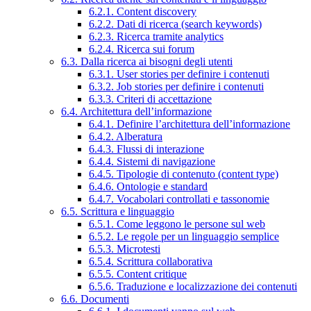
6.2.1. Content discovery
6.2.2. Dati di ricerca (search keywords)
6.2.3. Ricerca tramite analytics
6.2.4. Ricerca sui forum
6.3. Dalla ricerca ai bisogni degli utenti
6.3.1. User stories per definire i contenuti
6.3.2. Job stories per definire i contenuti
6.3.3. Criteri di accettazione
6.4. Architettura dell’informazione
6.4.1. Definire l’architettura dell’informazione
6.4.2. Alberatura
6.4.3. Flussi di interazione
6.4.4. Sistemi di navigazione
6.4.5. Tipologie di contenuto (content type)
6.4.6. Ontologie e standard
6.4.7. Vocabolari controllati e tassonomie
6.5. Scrittura e linguaggio
6.5.1. Come leggono le persone sul web
6.5.2. Le regole per un linguaggio semplice
6.5.3. Microtesti
6.5.4. Scrittura collaborativa
6.5.5. Content critique
6.5.6. Traduzione e localizzazione dei contenuti
6.6. Documenti