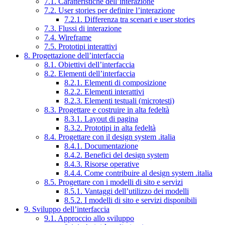
7.1. Caratteristiche dell’interazione
7.2. User stories per definire l’interazione
7.2.1. Differenza tra scenari e user stories
7.3. Flussi di interazione
7.4. Wireframe
7.5. Prototipi interattivi
8. Progettazione dell’interfaccia
8.1. Obiettivi dell’interfaccia
8.2. Elementi dell’interfaccia
8.2.1. Elementi di composizione
8.2.2. Elementi interattivi
8.2.3. Elementi testuali (microtesti)
8.3. Progettare e costruire in alta fedeltà
8.3.1. Layout di pagina
8.3.2. Prototipi in alta fedeltà
8.4. Progettare con il design system .italia
8.4.1. Documentazione
8.4.2. Benefici del design system
8.4.3. Risorse operative
8.4.4. Come contribuire al design system .italia
8.5. Progettare con i modelli di sito e servizi
8.5.1. Vantaggi dell’utilizzo dei modelli
8.5.2. I modelli di sito e servizi disponibili
9. Sviluppo dell’interfaccia
9.1. Approccio allo sviluppo