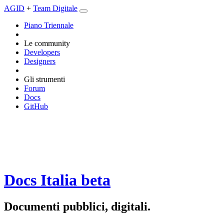
AGID
+
Team Digitale
Piano Triennale
Le community
Developers
Designers
Gli strumenti
Forum
Docs
GitHub
Docs Italia
beta
Documenti pubblici, digitali.