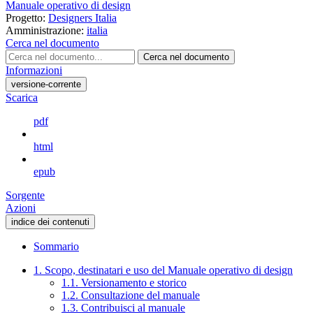
Manuale operativo di design
Progetto:
Designers Italia
Amministrazione:
italia
Cerca nel documento
Cerca nel documento
Informazioni
versione-corrente
Scarica
pdf
html
epub
Sorgente
Azioni
indice dei contenuti
Sommario
1. Scopo, destinatari e uso del Manuale operativo di design
1.1. Versionamento e storico
1.2. Consultazione del manuale
1.3. Contribuisci al manuale