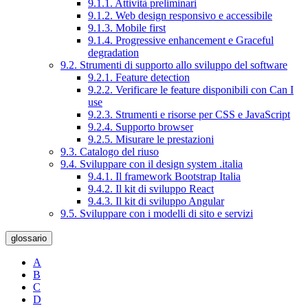
9.1.1. Attività preliminari
9.1.2. Web design responsivo e accessibile
9.1.3. Mobile first
9.1.4. Progressive enhancement e Graceful
degradation
9.2. Strumenti di supporto allo sviluppo del software
9.2.1. Feature detection
9.2.2. Verificare le feature disponibili con Can I
use
9.2.3. Strumenti e risorse per CSS e JavaScript
9.2.4. Supporto browser
9.2.5. Misurare le prestazioni
9.3. Catalogo del riuso
9.4. Sviluppare con il design system .italia
9.4.1. Il framework Bootstrap Italia
9.4.2. Il kit di sviluppo React
9.4.3. Il kit di sviluppo Angular
9.5. Sviluppare con i modelli di sito e servizi
glossario
A
B
C
D