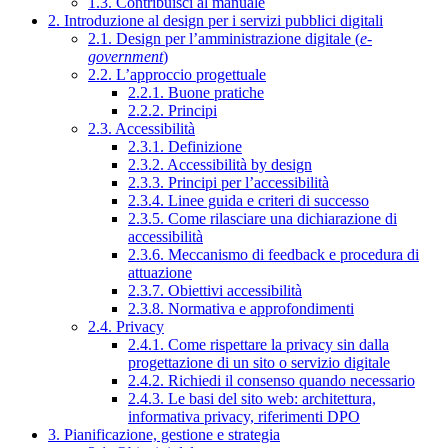
1.3. Contribuisci al manuale
2. Introduzione al design per i servizi pubblici digitali
2.1. Design per l’amministrazione digitale (
e-
government
)
2.2. L’approccio progettuale
2.2.1. Buone pratiche
2.2.2. Principi
2.3. Accessibilità
2.3.1. Definizione
2.3.2. Accessibilità by design
2.3.3. Principi per l’accessibilità
2.3.4. Linee guida e criteri di successo
2.3.5. Come rilasciare una dichiarazione di
accessibilità
2.3.6. Meccanismo di feedback e procedura di
attuazione
2.3.7. Obiettivi accessibilità
2.3.8. Normativa e approfondimenti
2.4. Privacy
2.4.1. Come rispettare la privacy sin dalla
progettazione di un sito o servizio digitale
2.4.2. Richiedi il consenso quando necessario
2.4.3. Le basi del sito web: architettura,
informativa privacy, riferimenti DPO
3. Pianificazione, gestione e strategia