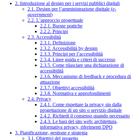
2. Introduzione al design per i servizi pubblici digitali
2.1. Design per l’amministrazione digitale (
e-
government
)
2.2. L’approccio progettuale
2.2.1. Buone pratiche
2.2.2. Principi
2.3. Accessibilità
2.3.1. Definizione
2.3.2. Accessibilità by design
2.3.3. Principi per l’accessibilità
2.3.4. Linee guida e criteri di successo
2.3.5. Come rilasciare una dichiarazione di
accessibilità
2.3.6. Meccanismo di feedback e procedura di
attuazione
2.3.7. Obiettivi accessibilità
2.3.8. Normativa e approfondimenti
2.4. Privacy
2.4.1. Come rispettare la privacy sin dalla
progettazione di un sito o servizio digitale
2.4.2. Richiedi il consenso quando necessario
2.4.3. Le basi del sito web: architettura,
informativa privacy, riferimenti DPO
3. Pianificazione, gestione e strategia
3.1. Obiettivi del progetto