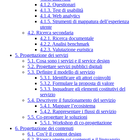
4.1.2. Questionari
4.1.3. Test di usabilità
4.1.4. Web analytics
4.1.5. Strumenti di mappatura dell’esperienza
utente
4.2. Ricerca secondaria
4.2.1. Ricerca documentale
4.2.2. Analisi benchmark
4.2.3. Valutazione euristica
5. Progettazione dei servizi
5.1. Cosa sono i servizi e il service design
5.2. Progettare servizi pubblici digitali
5.3. Definire il modello di servizio
5.3.1. Identificare gli attori coinvolti
5.3.2. Formulare la proposta di valore
5.3.3. Inquadrare gli elementi costitutivi del
servizio
5.4. Descrivere il funzionamento del servizio
5.4.1. Mappare l’ecosistema
5.4.2. Rappresentare i flussi di servizio
5.5. Co-progettare le soluzioni
5.5.1. Workshop di co-progettazione
6. Progettazione dei contenuti
6.1. Cos’è il content design
6.2. Ricerca utente sui contenuti e il linguaggio