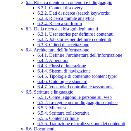
6.2. Ricerca utente sui contenuti e il linguaggio
6.2.1. Content discovery
6.2.2. Dati di ricerca (search keywords)
6.2.3. Ricerca tramite analytics
6.2.4. Ricerca sui forum
6.3. Dalla ricerca ai bisogni degli utenti
6.3.1. User stories per definire i contenuti
6.3.2. Job stories per definire i contenuti
6.3.3. Criteri di accettazione
6.4. Architettura dell’informazione
6.4.1. Definire l’architettura dell’informazione
6.4.2. Alberatura
6.4.3. Flussi di interazione
6.4.4. Sistemi di navigazione
6.4.5. Tipologie di contenuto (content type)
6.4.6. Ontologie e standard
6.4.7. Vocabolari controllati e tassonomie
6.5. Scrittura e linguaggio
6.5.1. Come leggono le persone sul web
6.5.2. Le regole per un linguaggio semplice
6.5.3. Microtesti
6.5.4. Scrittura collaborativa
6.5.5. Content critique
6.5.6. Traduzione e localizzazione dei contenuti
6.6. Documenti