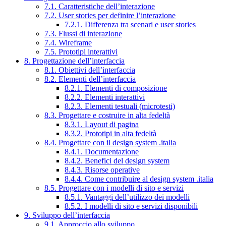
7.1. Caratteristiche dell’interazione
7.2. User stories per definire l’interazione
7.2.1. Differenza tra scenari e user stories
7.3. Flussi di interazione
7.4. Wireframe
7.5. Prototipi interattivi
8. Progettazione dell’interfaccia
8.1. Obiettivi dell’interfaccia
8.2. Elementi dell’interfaccia
8.2.1. Elementi di composizione
8.2.2. Elementi interattivi
8.2.3. Elementi testuali (microtesti)
8.3. Progettare e costruire in alta fedeltà
8.3.1. Layout di pagina
8.3.2. Prototipi in alta fedeltà
8.4. Progettare con il design system .italia
8.4.1. Documentazione
8.4.2. Benefici del design system
8.4.3. Risorse operative
8.4.4. Come contribuire al design system .italia
8.5. Progettare con i modelli di sito e servizi
8.5.1. Vantaggi dell’utilizzo dei modelli
8.5.2. I modelli di sito e servizi disponibili
9. Sviluppo dell’interfaccia
9.1. Approccio allo sviluppo