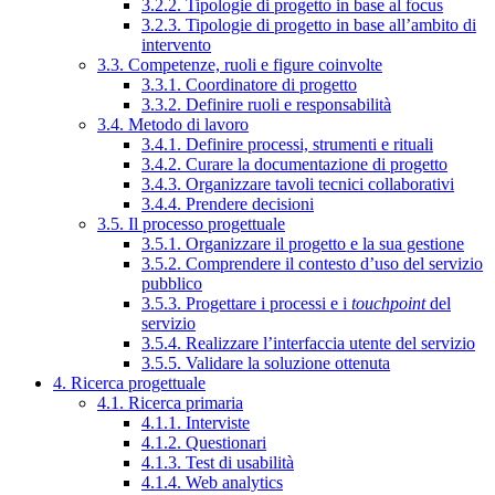
3.2.2. Tipologie di progetto in base al focus
3.2.3. Tipologie di progetto in base all’ambito di
intervento
3.3. Competenze, ruoli e figure coinvolte
3.3.1. Coordinatore di progetto
3.3.2. Definire ruoli e responsabilità
3.4. Metodo di lavoro
3.4.1. Definire processi, strumenti e rituali
3.4.2. Curare la documentazione di progetto
3.4.3. Organizzare tavoli tecnici collaborativi
3.4.4. Prendere decisioni
3.5. Il processo progettuale
3.5.1. Organizzare il progetto e la sua gestione
3.5.2. Comprendere il contesto d’uso del servizio
pubblico
3.5.3. Progettare i processi e i
touchpoint
del
servizio
3.5.4. Realizzare l’interfaccia utente del servizio
3.5.5. Validare la soluzione ottenuta
4. Ricerca progettuale
4.1. Ricerca primaria
4.1.1. Interviste
4.1.2. Questionari
4.1.3. Test di usabilità
4.1.4. Web analytics