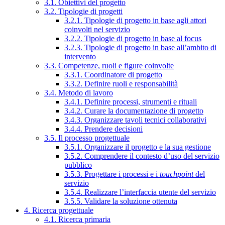
3.1. Obiettivi del progetto
3.2. Tipologie di progetti
3.2.1. Tipologie di progetto in base agli attori
coinvolti nel servizio
3.2.2. Tipologie di progetto in base al focus
3.2.3. Tipologie di progetto in base all’ambito di
intervento
3.3. Competenze, ruoli e figure coinvolte
3.3.1. Coordinatore di progetto
3.3.2. Definire ruoli e responsabilità
3.4. Metodo di lavoro
3.4.1. Definire processi, strumenti e rituali
3.4.2. Curare la documentazione di progetto
3.4.3. Organizzare tavoli tecnici collaborativi
3.4.4. Prendere decisioni
3.5. Il processo progettuale
3.5.1. Organizzare il progetto e la sua gestione
3.5.2. Comprendere il contesto d’uso del servizio
pubblico
3.5.3. Progettare i processi e i
touchpoint
del
servizio
3.5.4. Realizzare l’interfaccia utente del servizio
3.5.5. Validare la soluzione ottenuta
4. Ricerca progettuale
4.1. Ricerca primaria