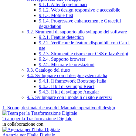
9.1.1. Attività preliminari
9.1.2. Web design responsivo e accessibile
9.1.3. Mobile first
9.1.4. Progressive enhancement e Graceful
degradation
9.2. Strumenti di supporto allo sviluppo del software
9.2.1. Feature detection
9.2.2. Verificare le feature disponibili con Can I
use
9.2.3. Strumenti e risorse per CSS e JavaScript
9.2.4. Supporto browser
9.2.5. Misurare le prestazioni
9.3. Catalogo del riuso
9.4. Sviluppare con il design system .italia
9.4.1. Il framework Bootstrap Italia
9.4.2. Il kit di sviluppo React
9.4.3. Il kit di sviluppo Angular
9.5. Sviluppare con i modelli di sito e servizi
1. Scopo, destinatari e uso del Manuale operativo di design
Team per la Trasformazione Digitale
in collaborazione con
Agenzia per l'Italia Digitale