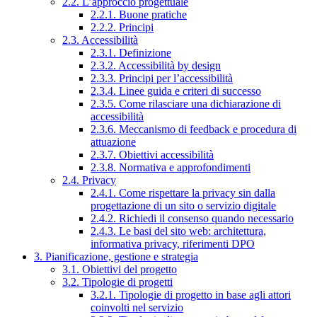
2.2. L’approccio progettuale
2.2.1. Buone pratiche
2.2.2. Principi
2.3. Accessibilità
2.3.1. Definizione
2.3.2. Accessibilità by design
2.3.3. Principi per l’accessibilità
2.3.4. Linee guida e criteri di successo
2.3.5. Come rilasciare una dichiarazione di
accessibilità
2.3.6. Meccanismo di feedback e procedura di
attuazione
2.3.7. Obiettivi accessibilità
2.3.8. Normativa e approfondimenti
2.4. Privacy
2.4.1. Come rispettare la privacy sin dalla
progettazione di un sito o servizio digitale
2.4.2. Richiedi il consenso quando necessario
2.4.3. Le basi del sito web: architettura,
informativa privacy, riferimenti DPO
3. Pianificazione, gestione e strategia
3.1. Obiettivi del progetto
3.2. Tipologie di progetti
3.2.1. Tipologie di progetto in base agli attori
coinvolti nel servizio