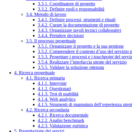
3.3.1. Coordinatore di progetto
3.3.2. Definire ruoli e responsabilità
3.4. Metodo di lavoro
3.4.1. Definire processi, strumenti e rituali
3.4.2. Curare la documentazione di progetto
3.4.3. Organizzare tavoli tecnici collaborativi
3.4.4. Prendere decisioni
3.5. Il processo progettuale
3.5.1. Organizzare il progetto e la sua gestione
3.5.2. Comprendere il contesto d’uso del servizio 
3.5.3. Progettare i processi e i
touchpoint
del servi
3.5.4. Realizzare l’interfaccia utente del servizio
3.5.5. Validare la soluzione ottenuta
4. Ricerca progettuale
4.1. Ricerca primaria
4.1.1. Interviste
4.1.2. Questionari
4.1.3. Test di usabilità
4.1.4. Web analytics
4.1.5. Strumenti di mappatura dell’esperienza uten
4.2. Ricerca secondaria
4.2.1. Ricerca documentale
4.2.2. Analisi benchmark
4.2.3. Valutazione euristica
5. Progettazione dei servizi