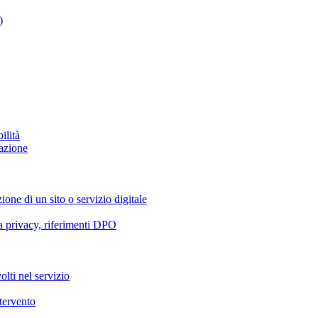
)
ilità
azione
ione di un sito o servizio digitale
va privacy, riferimenti DPO
olti nel servizio
ntervento