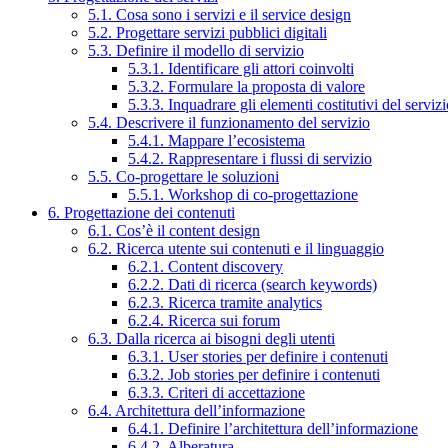
5.1. Cosa sono i servizi e il service design
5.2. Progettare servizi pubblici digitali
5.3. Definire il modello di servizio
5.3.1. Identificare gli attori coinvolti
5.3.2. Formulare la proposta di valore
5.3.3. Inquadrare gli elementi costitutivi del serviz
5.4. Descrivere il funzionamento del servizio
5.4.1. Mappare l’ecosistema
5.4.2. Rappresentare i flussi di servizio
5.5. Co-progettare le soluzioni
5.5.1. Workshop di co-progettazione
6. Progettazione dei contenuti
6.1. Cos’è il content design
6.2. Ricerca utente sui contenuti e il linguaggio
6.2.1. Content discovery
6.2.2. Dati di ricerca (search keywords)
6.2.3. Ricerca tramite analytics
6.2.4. Ricerca sui forum
6.3. Dalla ricerca ai bisogni degli utenti
6.3.1. User stories per definire i contenuti
6.3.2. Job stories per definire i contenuti
6.3.3. Criteri di accettazione
6.4. Architettura dell’informazione
6.4.1. Definire l’architettura dell’informazione
6.4.2. Alberatura