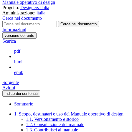
Manuale operativo di design
Progetto:
Designers Italia
Amministrazione:
italia
Cerca nel documento
Cerca nel documento
Informazioni
versione-corrente
Scarica
pdf
html
epub
Sorgente
Azioni
indice dei contenuti
Sommario
1. Scopo, destinatari e uso del Manuale operativo di design
1.1. Versionamento e storico
1.2. Consultazione del manuale
1.3. Contribuisci al manuale