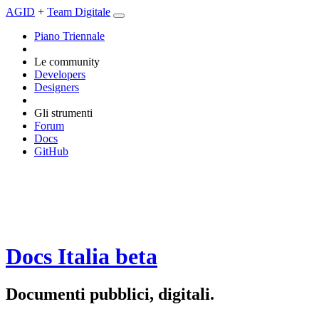
AGID
+
Team Digitale
Piano Triennale
Le community
Developers
Designers
Gli strumenti
Forum
Docs
GitHub
Docs Italia
beta
Documenti pubblici, digitali.