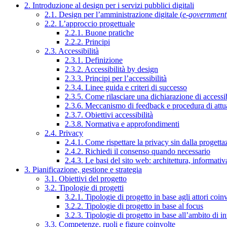
2. Introduzione al design per i servizi pubblici digitali
2.1. Design per l’amministrazione digitale (
e-government
2.2. L’approccio progettuale
2.2.1. Buone pratiche
2.2.2. Principi
2.3. Accessibilità
2.3.1. Definizione
2.3.2. Accessibilità by design
2.3.3. Principi per l’accessibilità
2.3.4. Linee guida e criteri di successo
2.3.5. Come rilasciare una dichiarazione di accessib
2.3.6. Meccanismo di feedback e procedura di attu
2.3.7. Obiettivi accessibilità
2.3.8. Normativa e approfondimenti
2.4. Privacy
2.4.1. Come rispettare la privacy sin dalla progettaz
2.4.2. Richiedi il consenso quando necessario
2.4.3. Le basi del sito web: architettura, informati
3. Pianificazione, gestione e strategia
3.1. Obiettivi del progetto
3.2. Tipologie di progetti
3.2.1. Tipologie di progetto in base agli attori coinv
3.2.2. Tipologie di progetto in base al focus
3.2.3. Tipologie di progetto in base all’ambito di i
3.3. Competenze, ruoli e figure coinvolte