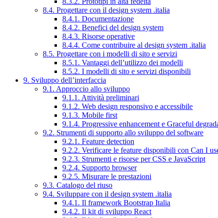
8.3.2. Prototipi in alta fedeltà
8.4. Progettare con il design system .italia
8.4.1. Documentazione
8.4.2. Benefici del design system
8.4.3. Risorse operative
8.4.4. Come contribuire al design system .italia
8.5. Progettare con i modelli di sito e servizi
8.5.1. Vantaggi dell’utilizzo dei modelli
8.5.2. I modelli di sito e servizi disponibili
9. Sviluppo dell’interfaccia
9.1. Approccio allo sviluppo
9.1.1. Attività preliminari
9.1.2. Web design responsivo e accessibile
9.1.3. Mobile first
9.1.4. Progressive enhancement e Graceful degrad
9.2. Strumenti di supporto allo sviluppo del software
9.2.1. Feature detection
9.2.2. Verificare le feature disponibili con Can I us
9.2.3. Strumenti e risorse per CSS e JavaScript
9.2.4. Supporto browser
9.2.5. Misurare le prestazioni
9.3. Catalogo del riuso
9.4. Sviluppare con il design system .italia
9.4.1. Il framework Bootstrap Italia
9.4.2. Il kit di sviluppo React