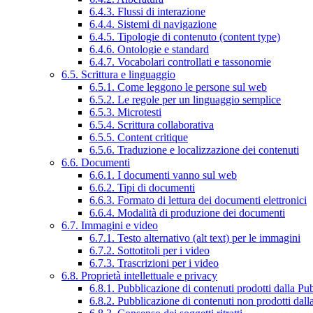
6.4.3. Flussi di interazione
6.4.4. Sistemi di navigazione
6.4.5. Tipologie di contenuto (content type)
6.4.6. Ontologie e standard
6.4.7. Vocabolari controllati e tassonomie
6.5. Scrittura e linguaggio
6.5.1. Come leggono le persone sul web
6.5.2. Le regole per un linguaggio semplice
6.5.3. Microtesti
6.5.4. Scrittura collaborativa
6.5.5. Content critique
6.5.6. Traduzione e localizzazione dei contenuti
6.6. Documenti
6.6.1. I documenti vanno sul web
6.6.2. Tipi di documenti
6.6.3. Formato di lettura dei documenti elettronici
6.6.4. Modalità di produzione dei documenti
6.7. Immagini e video
6.7.1. Testo alternativo (alt text) per le immagini
6.7.2. Sottotitoli per i video
6.7.3. Trascrizioni per i video
6.8. Proprietà intellettuale e privacy
6.8.1. Pubblicazione di contenuti prodotti dalla P
6.8.2. Pubblicazione di contenuti non prodotti dal