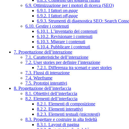
6.8.3. Consenso dei soggetti ritratti
6.9. Ottimizzazione per i motori di ricerca (SEO)
6.9.1. I fattori
on-page
6.9.2. I fattori
off-page
6.9.3. Strumenti di diagnostica SEO: Search Cons
6.10. Gestire i contenuti
6.10.1. L’inventario dei contenuti
6.10.2. Revisionare i contenuti
6.10.3. Migrare i contenuti
6.10.4. Pubblicare i contenuti
7. Progettazione dell’interazione
7.1. Caratteristiche dell’interazione
7.2. User stories per definire l’interazione
7.2.1. Differenza tra scenari e user stories
7.3. Flussi di interazione
7.4. Wireframe
7.5. Prototipi interattivi
8. Progettazione dell’interfaccia
8.1. Obiettivi dell’interfaccia
8.2. Elementi dell’interfaccia
8.2.1. Elementi di composizione
8.2.2. Elementi interattivi
8.2.3. Elementi testuali (microtesti)
8.3. Progettare e costruire in alta fedeltà
8.3.1. Layout di pagina