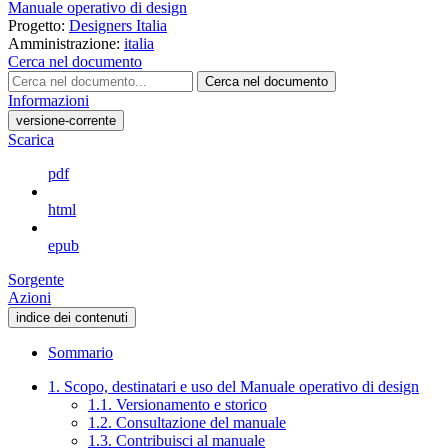
Manuale operativo di design
Progetto:
Designers Italia
Amministrazione:
italia
Cerca nel documento
Cerca nel documento
Informazioni
versione-corrente
Scarica
pdf
html
epub
Sorgente
Azioni
indice dei contenuti
Sommario
1. Scopo, destinatari e uso del Manuale operativo di design
1.1. Versionamento e storico
1.2. Consultazione del manuale
1.3. Contribuisci al manuale