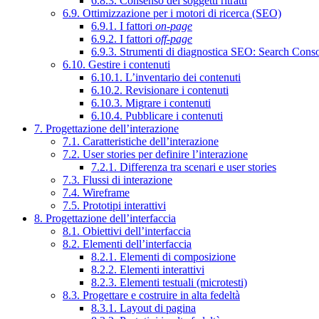
6.8.3. Consenso dei soggetti ritratti
6.9. Ottimizzazione per i motori di ricerca (SEO)
6.9.1. I fattori
on-page
6.9.2. I fattori
off-page
6.9.3. Strumenti di diagnostica SEO: Search Cons
6.10. Gestire i contenuti
6.10.1. L’inventario dei contenuti
6.10.2. Revisionare i contenuti
6.10.3. Migrare i contenuti
6.10.4. Pubblicare i contenuti
7. Progettazione dell’interazione
7.1. Caratteristiche dell’interazione
7.2. User stories per definire l’interazione
7.2.1. Differenza tra scenari e user stories
7.3. Flussi di interazione
7.4. Wireframe
7.5. Prototipi interattivi
8. Progettazione dell’interfaccia
8.1. Obiettivi dell’interfaccia
8.2. Elementi dell’interfaccia
8.2.1. Elementi di composizione
8.2.2. Elementi interattivi
8.2.3. Elementi testuali (microtesti)
8.3. Progettare e costruire in alta fedeltà
8.3.1. Layout di pagina