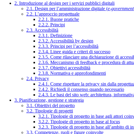
2. Introduzione al design per i servizi pubblici digitali
2.1. Design per l’amministrazione digitale (
e-government
2.2. L’approccio progettuale
2.2.1. Buone pratiche
2.2.2. Principi
2.3. Accessibilità
2.3.1. Definizione
2.3.2. Accessibilità by design
2.3.3. Principi per l’accessibilità
2.3.4. Linee guida e criteri di successo
2.3.5. Come rilasciare una dichiarazione di accessib
2.3.6. Meccanismo di feedback e procedura di attu
2.3.7. Obiettivi accessibilità
2.3.8. Normativa e approfondimenti
2.4. Privacy
2.4.1. Come rispettare la privacy sin dalla progettaz
2.4.2. Richiedi il consenso quando necessario
2.4.3. Le basi del sito web: architettura, informati
3. Pianificazione, gestione e strategia
3.1. Obiettivi del progetto
3.2. Tipologie di progetti
3.2.1. Tipologie di progetto in base agli attori coinv
3.2.2. Tipologie di progetto in base al focus
3.2.3. Tipologie di progetto in base all’ambito di i
3.3. Competenze, ruoli e figure coinvolte