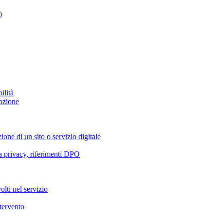
)
ilità
azione
ione di un sito o servizio digitale
va privacy, riferimenti DPO
olti nel servizio
ntervento