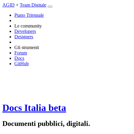
AGID
+
Team Digitale
Piano Triennale
Le community
Developers
Designers
Gli strumenti
Forum
Docs
GitHub
Docs Italia
beta
Documenti pubblici, digitali.