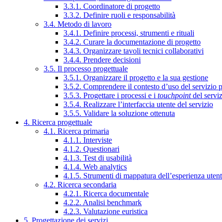
3.3.1. Coordinatore di progetto
3.3.2. Definire ruoli e responsabilità
3.4. Metodo di lavoro
3.4.1. Definire processi, strumenti e rituali
3.4.2. Curare la documentazione di progetto
3.4.3. Organizzare tavoli tecnici collaborativi
3.4.4. Prendere decisioni
3.5. Il processo progettuale
3.5.1. Organizzare il progetto e la sua gestione
3.5.2. Comprendere il contesto d’uso del servizio 
3.5.3. Progettare i processi e i
touchpoint
del servi
3.5.4. Realizzare l’interfaccia utente del servizio
3.5.5. Validare la soluzione ottenuta
4. Ricerca progettuale
4.1. Ricerca primaria
4.1.1. Interviste
4.1.2. Questionari
4.1.3. Test di usabilità
4.1.4. Web analytics
4.1.5. Strumenti di mappatura dell’esperienza uten
4.2. Ricerca secondaria
4.2.1. Ricerca documentale
4.2.2. Analisi benchmark
4.2.3. Valutazione euristica
5. Progettazione dei servizi