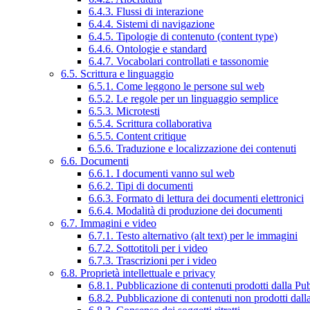
6.4.3. Flussi di interazione
6.4.4. Sistemi di navigazione
6.4.5. Tipologie di contenuto (content type)
6.4.6. Ontologie e standard
6.4.7. Vocabolari controllati e tassonomie
6.5. Scrittura e linguaggio
6.5.1. Come leggono le persone sul web
6.5.2. Le regole per un linguaggio semplice
6.5.3. Microtesti
6.5.4. Scrittura collaborativa
6.5.5. Content critique
6.5.6. Traduzione e localizzazione dei contenuti
6.6. Documenti
6.6.1. I documenti vanno sul web
6.6.2. Tipi di documenti
6.6.3. Formato di lettura dei documenti elettronici
6.6.4. Modalità di produzione dei documenti
6.7. Immagini e video
6.7.1. Testo alternativo (alt text) per le immagini
6.7.2. Sottotitoli per i video
6.7.3. Trascrizioni per i video
6.8. Proprietà intellettuale e privacy
6.8.1. Pubblicazione di contenuti prodotti dalla P
6.8.2. Pubblicazione di contenuti non prodotti dal