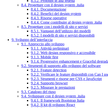
8.3.2. Prototipi in alta fedeltà
8.4. Progettare con il design system .italia
8.4.1. Documentazione
8.4.2. Benefici del design system
8.4.3. Risorse operative
8.4.4. Come contribuire al design system .italia
8.5. Progettare con i modelli di sito e servizi
8.5.1. Vantaggi dell’utilizzo dei modelli
8.5.2. I modelli di sito e servizi disponibili
9. Sviluppo dell’interfaccia
9.1. Approccio allo sviluppo
9.1.1. Attività preliminari
9.1.2. Web design responsivo e accessibile
9.1.3. Mobile first
9.1.4. Progressive enhancement e Graceful degrad
9.2. Strumenti di supporto allo sviluppo del software
9.2.1. Feature detection
9.2.2. Verificare le feature disponibili con Can I us
9.2.3. Strumenti e risorse per CSS e JavaScript
9.2.4. Supporto browser
9.2.5. Misurare le prestazioni
9.3. Catalogo del riuso
9.4. Sviluppare con il design system .italia
9.4.1. Il framework Bootstrap Italia
9.4.2. Il kit di sviluppo React