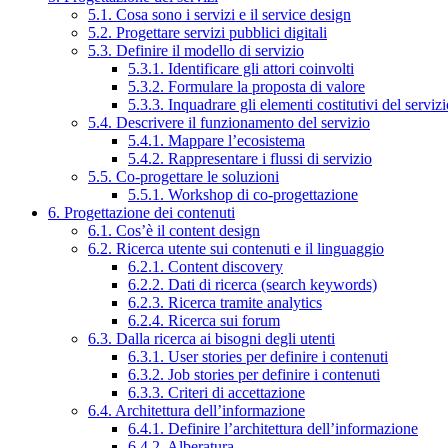
5.1. Cosa sono i servizi e il service design
5.2. Progettare servizi pubblici digitali
5.3. Definire il modello di servizio
5.3.1. Identificare gli attori coinvolti
5.3.2. Formulare la proposta di valore
5.3.3. Inquadrare gli elementi costitutivi del serviz
5.4. Descrivere il funzionamento del servizio
5.4.1. Mappare l’ecosistema
5.4.2. Rappresentare i flussi di servizio
5.5. Co-progettare le soluzioni
5.5.1. Workshop di co-progettazione
6. Progettazione dei contenuti
6.1. Cos’è il content design
6.2. Ricerca utente sui contenuti e il linguaggio
6.2.1. Content discovery
6.2.2. Dati di ricerca (search keywords)
6.2.3. Ricerca tramite analytics
6.2.4. Ricerca sui forum
6.3. Dalla ricerca ai bisogni degli utenti
6.3.1. User stories per definire i contenuti
6.3.2. Job stories per definire i contenuti
6.3.3. Criteri di accettazione
6.4. Architettura dell’informazione
6.4.1. Definire l’architettura dell’informazione
6.4.2. Alberatura