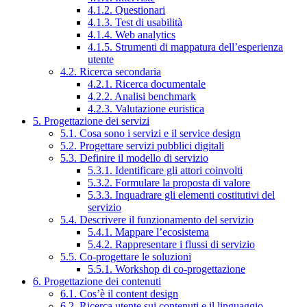
4.1.2. Questionari
4.1.3. Test di usabilità
4.1.4. Web analytics
4.1.5. Strumenti di mappatura dell’esperienza
utente
4.2. Ricerca secondaria
4.2.1. Ricerca documentale
4.2.2. Analisi benchmark
4.2.3. Valutazione euristica
5. Progettazione dei servizi
5.1. Cosa sono i servizi e il service design
5.2. Progettare servizi pubblici digitali
5.3. Definire il modello di servizio
5.3.1. Identificare gli attori coinvolti
5.3.2. Formulare la proposta di valore
5.3.3. Inquadrare gli elementi costitutivi del
servizio
5.4. Descrivere il funzionamento del servizio
5.4.1. Mappare l’ecosistema
5.4.2. Rappresentare i flussi di servizio
5.5. Co-progettare le soluzioni
5.5.1. Workshop di co-progettazione
6. Progettazione dei contenuti
6.1. Cos’è il content design
6.2. Ricerca utente sui contenuti e il linguaggio