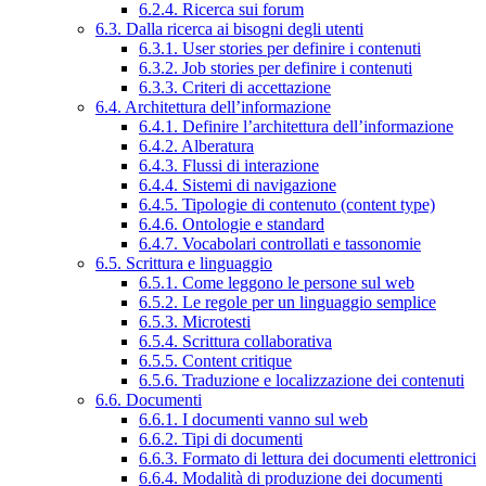
6.2.4. Ricerca sui forum
6.3. Dalla ricerca ai bisogni degli utenti
6.3.1. User stories per definire i contenuti
6.3.2. Job stories per definire i contenuti
6.3.3. Criteri di accettazione
6.4. Architettura dell’informazione
6.4.1. Definire l’architettura dell’informazione
6.4.2. Alberatura
6.4.3. Flussi di interazione
6.4.4. Sistemi di navigazione
6.4.5. Tipologie di contenuto (content type)
6.4.6. Ontologie e standard
6.4.7. Vocabolari controllati e tassonomie
6.5. Scrittura e linguaggio
6.5.1. Come leggono le persone sul web
6.5.2. Le regole per un linguaggio semplice
6.5.3. Microtesti
6.5.4. Scrittura collaborativa
6.5.5. Content critique
6.5.6. Traduzione e localizzazione dei contenuti
6.6. Documenti
6.6.1. I documenti vanno sul web
6.6.2. Tipi di documenti
6.6.3. Formato di lettura dei documenti elettronici
6.6.4. Modalità di produzione dei documenti