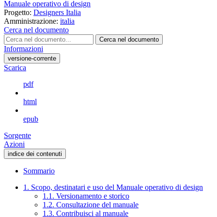
Manuale operativo di design
Progetto:
Designers Italia
Amministrazione:
italia
Cerca nel documento
Cerca nel documento
Informazioni
versione-corrente
Scarica
pdf
html
epub
Sorgente
Azioni
indice dei contenuti
Sommario
1. Scopo, destinatari e uso del Manuale operativo di design
1.1. Versionamento e storico
1.2. Consultazione del manuale
1.3. Contribuisci al manuale