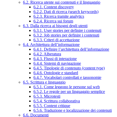
6.2. Ricerca utente sui contenuti e il linguaggio
6.2.1. Content discovery
6.2.2. Dati di ricerca (search keywords)
6.2.3. Ricerca tramite analytics
6.2.4. Ricerca sui forum
6.3. Dalla ricerca ai bisogni degli utenti
6.3.1. User stories per definire i contenuti
6.3.2. Job stories per definire i contenuti
6.3.3. Criteri di accettazione
6.4. Architettura dell’informazione
6.4.1. Definire l’architettura dell’informazione
6.4.2. Alberatura
6.4.3. Flussi di interazione
6.4.4. Sistemi di navigazione
6.4.5. Tipologie di contenuto (content type)
6.4.6. Ontologie e standard
6.4.7. Vocabolari controllati e tassonomie
6.5. Scrittura e linguaggio
6.5.1. Come leggono le persone sul web
6.5.2. Le regole per un linguaggio semplice
6.5.3. Microtesti
6.5.4. Scrittura collaborativa
6.5.5. Content critique
6.5.6. Traduzione e localizzazione dei contenuti
6.6. Documenti