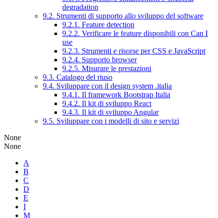
degradation
9.2. Strumenti di supporto allo sviluppo del software
9.2.1. Feature detection
9.2.2. Verificare le feature disponibili con Can I
use
9.2.3. Strumenti e risorse per CSS e JavaScript
9.2.4. Supporto browser
9.2.5. Misurare le prestazioni
9.3. Catalogo del riuso
9.4. Sviluppare con il design system .italia
9.4.1. Il framework Bootstrap Italia
9.4.2. Il kit di sviluppo React
9.4.3. Il kit di sviluppo Angular
9.5. Sviluppare con i modelli di sito e servizi
None
None
A
B
C
D
E
I
M