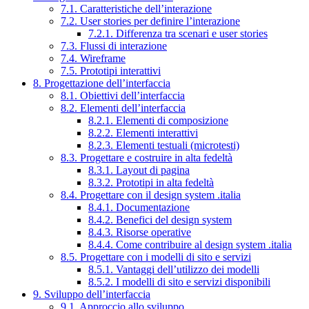
7.1. Caratteristiche dell’interazione
7.2. User stories per definire l’interazione
7.2.1. Differenza tra scenari e user stories
7.3. Flussi di interazione
7.4. Wireframe
7.5. Prototipi interattivi
8. Progettazione dell’interfaccia
8.1. Obiettivi dell’interfaccia
8.2. Elementi dell’interfaccia
8.2.1. Elementi di composizione
8.2.2. Elementi interattivi
8.2.3. Elementi testuali (microtesti)
8.3. Progettare e costruire in alta fedeltà
8.3.1. Layout di pagina
8.3.2. Prototipi in alta fedeltà
8.4. Progettare con il design system .italia
8.4.1. Documentazione
8.4.2. Benefici del design system
8.4.3. Risorse operative
8.4.4. Come contribuire al design system .italia
8.5. Progettare con i modelli di sito e servizi
8.5.1. Vantaggi dell’utilizzo dei modelli
8.5.2. I modelli di sito e servizi disponibili
9. Sviluppo dell’interfaccia
9.1. Approccio allo sviluppo