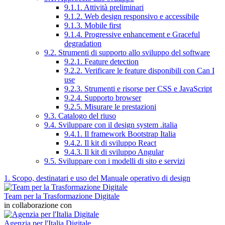
9.1.1. Attività preliminari
9.1.2. Web design responsivo e accessibile
9.1.3. Mobile first
9.1.4. Progressive enhancement e Graceful
degradation
9.2. Strumenti di supporto allo sviluppo del software
9.2.1. Feature detection
9.2.2. Verificare le feature disponibili con Can I
use
9.2.3. Strumenti e risorse per CSS e JavaScript
9.2.4. Supporto browser
9.2.5. Misurare le prestazioni
9.3. Catalogo del riuso
9.4. Sviluppare con il design system .italia
9.4.1. Il framework Bootstrap Italia
9.4.2. Il kit di sviluppo React
9.4.3. Il kit di sviluppo Angular
9.5. Sviluppare con i modelli di sito e servizi
1. Scopo, destinatari e uso del Manuale operativo di design
Team per la Trasformazione Digitale
in collaborazione con
Agenzia per l'Italia Digitale