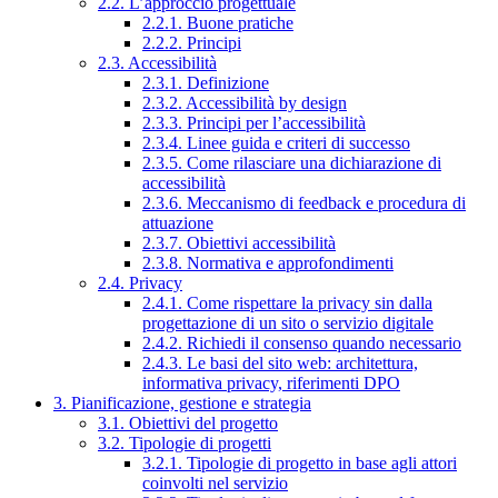
2.2. L’approccio progettuale
2.2.1. Buone pratiche
2.2.2. Principi
2.3. Accessibilità
2.3.1. Definizione
2.3.2. Accessibilità by design
2.3.3. Principi per l’accessibilità
2.3.4. Linee guida e criteri di successo
2.3.5. Come rilasciare una dichiarazione di
accessibilità
2.3.6. Meccanismo di feedback e procedura di
attuazione
2.3.7. Obiettivi accessibilità
2.3.8. Normativa e approfondimenti
2.4. Privacy
2.4.1. Come rispettare la privacy sin dalla
progettazione di un sito o servizio digitale
2.4.2. Richiedi il consenso quando necessario
2.4.3. Le basi del sito web: architettura,
informativa privacy, riferimenti DPO
3. Pianificazione, gestione e strategia
3.1. Obiettivi del progetto
3.2. Tipologie di progetti
3.2.1. Tipologie di progetto in base agli attori
coinvolti nel servizio