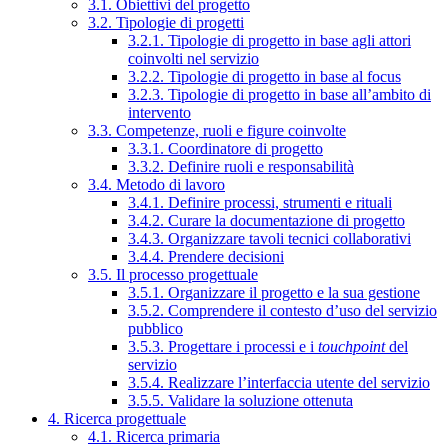
3.1. Obiettivi del progetto
3.2. Tipologie di progetti
3.2.1. Tipologie di progetto in base agli attori
coinvolti nel servizio
3.2.2. Tipologie di progetto in base al focus
3.2.3. Tipologie di progetto in base all’ambito di
intervento
3.3. Competenze, ruoli e figure coinvolte
3.3.1. Coordinatore di progetto
3.3.2. Definire ruoli e responsabilità
3.4. Metodo di lavoro
3.4.1. Definire processi, strumenti e rituali
3.4.2. Curare la documentazione di progetto
3.4.3. Organizzare tavoli tecnici collaborativi
3.4.4. Prendere decisioni
3.5. Il processo progettuale
3.5.1. Organizzare il progetto e la sua gestione
3.5.2. Comprendere il contesto d’uso del servizio
pubblico
3.5.3. Progettare i processi e i
touchpoint
del
servizio
3.5.4. Realizzare l’interfaccia utente del servizio
3.5.5. Validare la soluzione ottenuta
4. Ricerca progettuale
4.1. Ricerca primaria