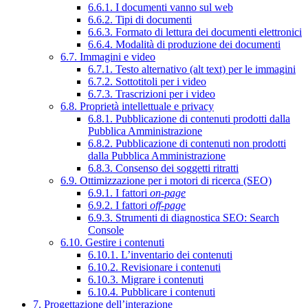
6.6.1. I documenti vanno sul web
6.6.2. Tipi di documenti
6.6.3. Formato di lettura dei documenti elettronici
6.6.4. Modalità di produzione dei documenti
6.7. Immagini e video
6.7.1. Testo alternativo (alt text) per le immagini
6.7.2. Sottotitoli per i video
6.7.3. Trascrizioni per i video
6.8. Proprietà intellettuale e privacy
6.8.1. Pubblicazione di contenuti prodotti dalla
Pubblica Amministrazione
6.8.2. Pubblicazione di contenuti non prodotti
dalla Pubblica Amministrazione
6.8.3. Consenso dei soggetti ritratti
6.9. Ottimizzazione per i motori di ricerca (SEO)
6.9.1. I fattori
on-page
6.9.2. I fattori
off-page
6.9.3. Strumenti di diagnostica SEO: Search
Console
6.10. Gestire i contenuti
6.10.1. L’inventario dei contenuti
6.10.2. Revisionare i contenuti
6.10.3. Migrare i contenuti
6.10.4. Pubblicare i contenuti
7. Progettazione dell’interazione