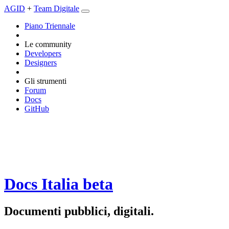
AGID
+
Team Digitale
Piano Triennale
Le community
Developers
Designers
Gli strumenti
Forum
Docs
GitHub
Docs Italia
beta
Documenti pubblici, digitali.