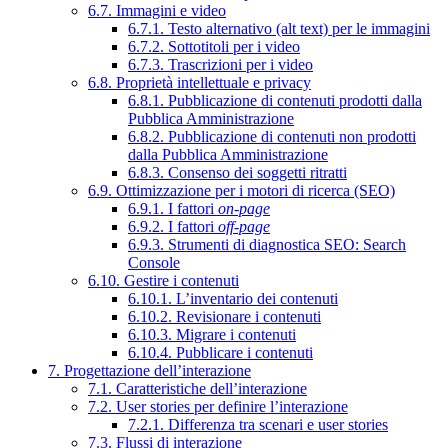
6.7. Immagini e video
6.7.1. Testo alternativo (alt text) per le immagini
6.7.2. Sottotitoli per i video
6.7.3. Trascrizioni per i video
6.8. Proprietà intellettuale e privacy
6.8.1. Pubblicazione di contenuti prodotti dalla
Pubblica Amministrazione
6.8.2. Pubblicazione di contenuti non prodotti
dalla Pubblica Amministrazione
6.8.3. Consenso dei soggetti ritratti
6.9. Ottimizzazione per i motori di ricerca (SEO)
6.9.1. I fattori
on-page
6.9.2. I fattori
off-page
6.9.3. Strumenti di diagnostica SEO: Search
Console
6.10. Gestire i contenuti
6.10.1. L’inventario dei contenuti
6.10.2. Revisionare i contenuti
6.10.3. Migrare i contenuti
6.10.4. Pubblicare i contenuti
7. Progettazione dell’interazione
7.1. Caratteristiche dell’interazione
7.2. User stories per definire l’interazione
7.2.1. Differenza tra scenari e user stories
7.3. Flussi di interazione