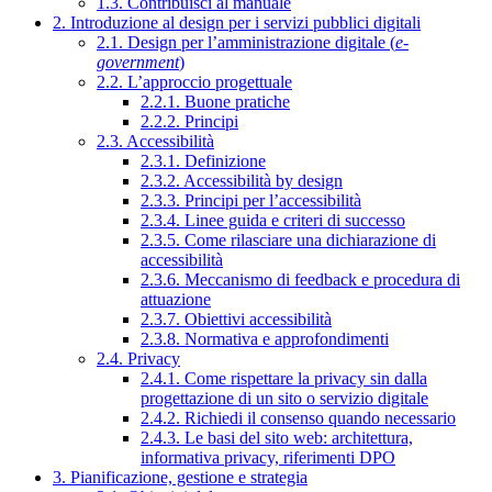
1.3. Contribuisci al manuale
2. Introduzione al design per i servizi pubblici digitali
2.1. Design per l’amministrazione digitale (
e-
government
)
2.2. L’approccio progettuale
2.2.1. Buone pratiche
2.2.2. Principi
2.3. Accessibilità
2.3.1. Definizione
2.3.2. Accessibilità by design
2.3.3. Principi per l’accessibilità
2.3.4. Linee guida e criteri di successo
2.3.5. Come rilasciare una dichiarazione di
accessibilità
2.3.6. Meccanismo di feedback e procedura di
attuazione
2.3.7. Obiettivi accessibilità
2.3.8. Normativa e approfondimenti
2.4. Privacy
2.4.1. Come rispettare la privacy sin dalla
progettazione di un sito o servizio digitale
2.4.2. Richiedi il consenso quando necessario
2.4.3. Le basi del sito web: architettura,
informativa privacy, riferimenti DPO
3. Pianificazione, gestione e strategia