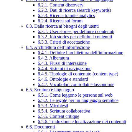
6.2.1. Content discovery
6.2.2. Dati di ricerca (search keywords)
6.2.3. Ricerca tramite analytics
6.2.4. Ricerca sui forum
6.3. Dalla ricerca ai bisogni degli utenti
6.3.1. User stories per definire i contenuti
6.3.2. Job stories per definire i contenuti
6.3.3. Criteri di accettazione
6.4. Architettura dell’informazione
6.4.1. Definire l’architettura dell’informazione
6.4.2. Alberatura
6.4.3. Flussi di interazione
6.4.4. Sistemi di navigazione
6.4.5. Tipologie di contenuto (content type)
6.4.6. Ontologie e standard
6.4.7. Vocabolari controllati e tassonomie
6.5. Scrittura e linguaggio
6.5.1. Come leggono le persone sul web
6.5.2. Le regole per un linguaggio semplice
6.5.3. Microtesti
6.5.4. Scrittura collaborativa
6.5.5. Content critique
6.5.6. Traduzione e localizzazione dei contenuti
6.6. Documenti