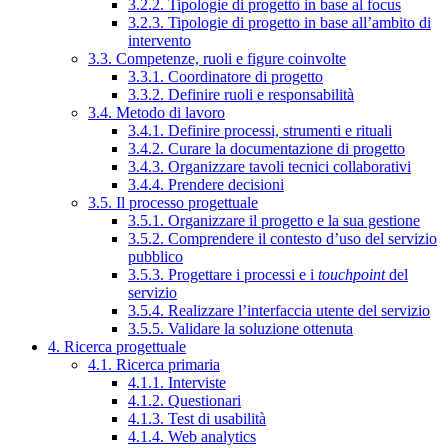
3.2.2. Tipologie di progetto in base al focus
3.2.3. Tipologie di progetto in base all’ambito di
intervento
3.3. Competenze, ruoli e figure coinvolte
3.3.1. Coordinatore di progetto
3.3.2. Definire ruoli e responsabilità
3.4. Metodo di lavoro
3.4.1. Definire processi, strumenti e rituali
3.4.2. Curare la documentazione di progetto
3.4.3. Organizzare tavoli tecnici collaborativi
3.4.4. Prendere decisioni
3.5. Il processo progettuale
3.5.1. Organizzare il progetto e la sua gestione
3.5.2. Comprendere il contesto d’uso del servizio
pubblico
3.5.3. Progettare i processi e i
touchpoint
del
servizio
3.5.4. Realizzare l’interfaccia utente del servizio
3.5.5. Validare la soluzione ottenuta
4. Ricerca progettuale
4.1. Ricerca primaria
4.1.1. Interviste
4.1.2. Questionari
4.1.3. Test di usabilità
4.1.4. Web analytics