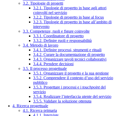
3.2. Tipologie di progetti
3.2.1. Tipologie di progetto in base agli attori
coinvolti nel servizio
3.2.2. Tipologie di progetto in base al focus
3.2.3. Tipologie di progetto in base all’ambito di
intervento
3.3. Competenze, ruoli e figure coinvolte
3.3.1. Coordinatore di progetto
3.3.2. Definire ruoli e responsabilità
3.4. Metodo di lavoro
3.4.1. Definire processi, strumenti e rituali
3.4.2. Curare la documentazione di progetto
3.4.3. Organizzare tavoli tecnici collaborativi
3.4.4. Prendere decisioni
3.5. Il processo progettuale
3.5.1. Organizzare il progetto e la sua gestione
3.5.2. Comprendere il contesto d’uso del servizio
pubblico
3.5.3. Progettare i processi e i
touchpoint
del
servizio
3.5.4. Realizzare l’interfaccia utente del servizio
3.5.5. Validare la soluzione ottenuta
4. Ricerca progettuale
4.1. Ricerca primaria
4.1.1. Interviste