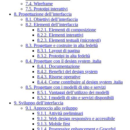
7.4. Wireframe
7.5. Prototipi interattivi
8. Progettazione dell’interfaccia
8.1. Obiettivi dell’interfaccia
8.2. Elementi dell’interfaccia
8.2.1. Elementi di composizione
8.2.2. Elementi interattivi
8.2.3. Elementi testuali (microtesti)
8.3. Progettare e costruire in alta fedeltà
8.3.1. Layout di pagina
8.3.2. Prototipi in alta fedeltà
8.4. Progettare con il design system .italia
8.4.1. Documentazione
8.4.2. Benefici del design system
8.4.3. Risorse operative
8.4.4. Come contribuire al design system .italia
8.5. Progettare con i modelli di sito e servizi
8.5.1. Vantaggi dell’utilizzo dei modelli
8.5.2. I modelli di sito e servizi disponibili
9. Sviluppo dell’interfaccia
9.1. Approccio allo sviluppo
9.1.1. Attività preliminari
9.1.2. Web design responsivo e accessibile
9.1.3. Mobile first
9.1.4. Progressive enhancement e Graceful