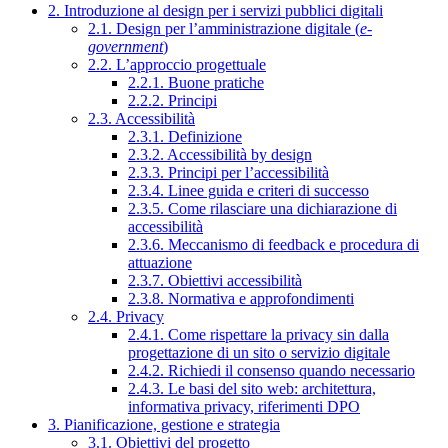
2. Introduzione al design per i servizi pubblici digitali
2.1. Design per l’amministrazione digitale (
e-
government
)
2.2. L’approccio progettuale
2.2.1. Buone pratiche
2.2.2. Principi
2.3. Accessibilità
2.3.1. Definizione
2.3.2. Accessibilità by design
2.3.3. Principi per l’accessibilità
2.3.4. Linee guida e criteri di successo
2.3.5. Come rilasciare una dichiarazione di
accessibilità
2.3.6. Meccanismo di feedback e procedura di
attuazione
2.3.7. Obiettivi accessibilità
2.3.8. Normativa e approfondimenti
2.4. Privacy
2.4.1. Come rispettare la privacy sin dalla
progettazione di un sito o servizio digitale
2.4.2. Richiedi il consenso quando necessario
2.4.3. Le basi del sito web: architettura,
informativa privacy, riferimenti DPO
3. Pianificazione, gestione e strategia
3.1. Obiettivi del progetto