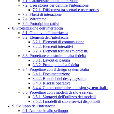
7.1. Caratteristiche dell’interazione
7.2. User stories per definire l’interazione
7.2.1. Differenza tra scenari e user stories
7.3. Flussi di interazione
7.4. Wireframe
7.5. Prototipi interattivi
8. Progettazione dell’interfaccia
8.1. Obiettivi dell’interfaccia
8.2. Elementi dell’interfaccia
8.2.1. Elementi di composizione
8.2.2. Elementi interattivi
8.2.3. Elementi testuali (microtesti)
8.3. Progettare e costruire in alta fedeltà
8.3.1. Layout di pagina
8.3.2. Prototipi in alta fedeltà
8.4. Progettare con il design system .italia
8.4.1. Documentazione
8.4.2. Benefici del design system
8.4.3. Risorse operative
8.4.4. Come contribuire al design system .italia
8.5. Progettare con i modelli di sito e servizi
8.5.1. Vantaggi dell’utilizzo dei modelli
8.5.2. I modelli di sito e servizi disponibili
9. Sviluppo dell’interfaccia
9.1. Approccio allo sviluppo