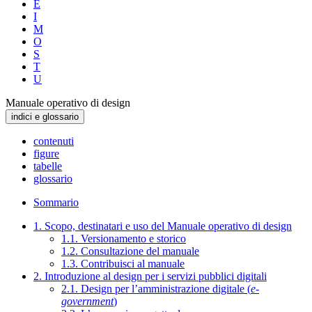
E
I
M
O
S
T
U
Manuale operativo di design
indici e glossario
contenuti
figure
tabelle
glossario
Sommario
1. Scopo, destinatari e uso del Manuale operativo di design
1.1. Versionamento e storico
1.2. Consultazione del manuale
1.3. Contribuisci al manuale
2. Introduzione al design per i servizi pubblici digitali
2.1. Design per l’amministrazione digitale (
e-
government
)