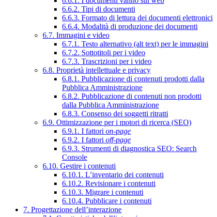
6.6.1. I documenti vanno sul web
6.6.2. Tipi di documenti
6.6.3. Formato di lettura dei documenti elettronici
6.6.4. Modalità di produzione dei documenti
6.7. Immagini e video
6.7.1. Testo alternativo (alt text) per le immagini
6.7.2. Sottotitoli per i video
6.7.3. Trascrizioni per i video
6.8. Proprietà intellettuale e privacy
6.8.1. Pubblicazione di contenuti prodotti dalla
Pubblica Amministrazione
6.8.2. Pubblicazione di contenuti non prodotti
dalla Pubblica Amministrazione
6.8.3. Consenso dei soggetti ritratti
6.9. Ottimizzazione per i motori di ricerca (SEO)
6.9.1. I fattori
on-page
6.9.2. I fattori
off-page
6.9.3. Strumenti di diagnostica SEO: Search
Console
6.10. Gestire i contenuti
6.10.1. L’inventario dei contenuti
6.10.2. Revisionare i contenuti
6.10.3. Migrare i contenuti
6.10.4. Pubblicare i contenuti
7. Progettazione dell’interazione