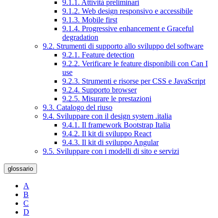
9.1.1. Attività preliminari
9.1.2. Web design responsivo e accessibile
9.1.3. Mobile first
9.1.4. Progressive enhancement e Graceful
degradation
9.2. Strumenti di supporto allo sviluppo del software
9.2.1. Feature detection
9.2.2. Verificare le feature disponibili con Can I
use
9.2.3. Strumenti e risorse per CSS e JavaScript
9.2.4. Supporto browser
9.2.5. Misurare le prestazioni
9.3. Catalogo del riuso
9.4. Sviluppare con il design system .italia
9.4.1. Il framework Bootstrap Italia
9.4.2. Il kit di sviluppo React
9.4.3. Il kit di sviluppo Angular
9.5. Sviluppare con i modelli di sito e servizi
glossario
A
B
C
D