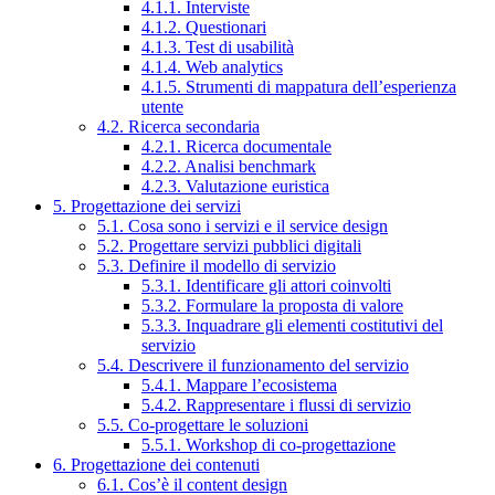
4.1.1. Interviste
4.1.2. Questionari
4.1.3. Test di usabilità
4.1.4. Web analytics
4.1.5. Strumenti di mappatura dell’esperienza
utente
4.2. Ricerca secondaria
4.2.1. Ricerca documentale
4.2.2. Analisi benchmark
4.2.3. Valutazione euristica
5. Progettazione dei servizi
5.1. Cosa sono i servizi e il service design
5.2. Progettare servizi pubblici digitali
5.3. Definire il modello di servizio
5.3.1. Identificare gli attori coinvolti
5.3.2. Formulare la proposta di valore
5.3.3. Inquadrare gli elementi costitutivi del
servizio
5.4. Descrivere il funzionamento del servizio
5.4.1. Mappare l’ecosistema
5.4.2. Rappresentare i flussi di servizio
5.5. Co-progettare le soluzioni
5.5.1. Workshop di co-progettazione
6. Progettazione dei contenuti
6.1. Cos’è il content design