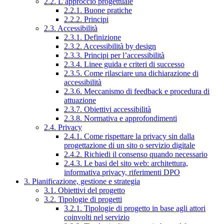
2.2. L’approccio progettuale
2.2.1. Buone pratiche
2.2.2. Principi
2.3. Accessibilità
2.3.1. Definizione
2.3.2. Accessibilità by design
2.3.3. Principi per l’accessibilità
2.3.4. Linee guida e criteri di successo
2.3.5. Come rilasciare una dichiarazione di
accessibilità
2.3.6. Meccanismo di feedback e procedura di
attuazione
2.3.7. Obiettivi accessibilità
2.3.8. Normativa e approfondimenti
2.4. Privacy
2.4.1. Come rispettare la privacy sin dalla
progettazione di un sito o servizio digitale
2.4.2. Richiedi il consenso quando necessario
2.4.3. Le basi del sito web: architettura,
informativa privacy, riferimenti DPO
3. Pianificazione, gestione e strategia
3.1. Obiettivi del progetto
3.2. Tipologie di progetti
3.2.1. Tipologie di progetto in base agli attori
coinvolti nel servizio