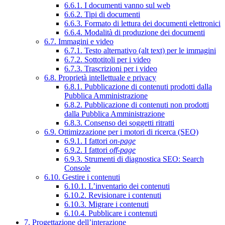
6.6.1. I documenti vanno sul web
6.6.2. Tipi di documenti
6.6.3. Formato di lettura dei documenti elettronici
6.6.4. Modalità di produzione dei documenti
6.7. Immagini e video
6.7.1. Testo alternativo (alt text) per le immagini
6.7.2. Sottotitoli per i video
6.7.3. Trascrizioni per i video
6.8. Proprietà intellettuale e privacy
6.8.1. Pubblicazione di contenuti prodotti dalla
Pubblica Amministrazione
6.8.2. Pubblicazione di contenuti non prodotti
dalla Pubblica Amministrazione
6.8.3. Consenso dei soggetti ritratti
6.9. Ottimizzazione per i motori di ricerca (SEO)
6.9.1. I fattori
on-page
6.9.2. I fattori
off-page
6.9.3. Strumenti di diagnostica SEO: Search
Console
6.10. Gestire i contenuti
6.10.1. L’inventario dei contenuti
6.10.2. Revisionare i contenuti
6.10.3. Migrare i contenuti
6.10.4. Pubblicare i contenuti
7. Progettazione dell’interazione