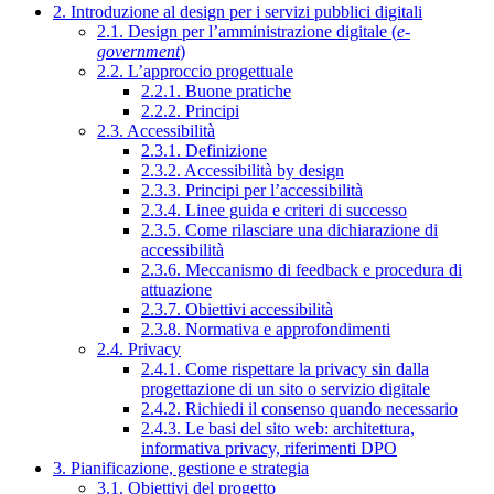
2. Introduzione al design per i servizi pubblici digitali
2.1. Design per l’amministrazione digitale (
e-
government
)
2.2. L’approccio progettuale
2.2.1. Buone pratiche
2.2.2. Principi
2.3. Accessibilità
2.3.1. Definizione
2.3.2. Accessibilità by design
2.3.3. Principi per l’accessibilità
2.3.4. Linee guida e criteri di successo
2.3.5. Come rilasciare una dichiarazione di
accessibilità
2.3.6. Meccanismo di feedback e procedura di
attuazione
2.3.7. Obiettivi accessibilità
2.3.8. Normativa e approfondimenti
2.4. Privacy
2.4.1. Come rispettare la privacy sin dalla
progettazione di un sito o servizio digitale
2.4.2. Richiedi il consenso quando necessario
2.4.3. Le basi del sito web: architettura,
informativa privacy, riferimenti DPO
3. Pianificazione, gestione e strategia
3.1. Obiettivi del progetto