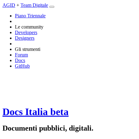
AGID
+
Team Digitale
Piano Triennale
Le community
Developers
Designers
Gli strumenti
Forum
Docs
GitHub
Docs Italia
beta
Documenti pubblici, digitali.