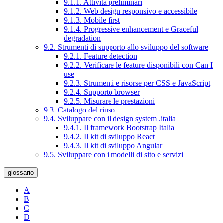
9.1.1. Attività preliminari
9.1.2. Web design responsivo e accessibile
9.1.3. Mobile first
9.1.4. Progressive enhancement e Graceful
degradation
9.2. Strumenti di supporto allo sviluppo del software
9.2.1. Feature detection
9.2.2. Verificare le feature disponibili con Can I
use
9.2.3. Strumenti e risorse per CSS e JavaScript
9.2.4. Supporto browser
9.2.5. Misurare le prestazioni
9.3. Catalogo del riuso
9.4. Sviluppare con il design system .italia
9.4.1. Il framework Bootstrap Italia
9.4.2. Il kit di sviluppo React
9.4.3. Il kit di sviluppo Angular
9.5. Sviluppare con i modelli di sito e servizi
glossario
A
B
C
D