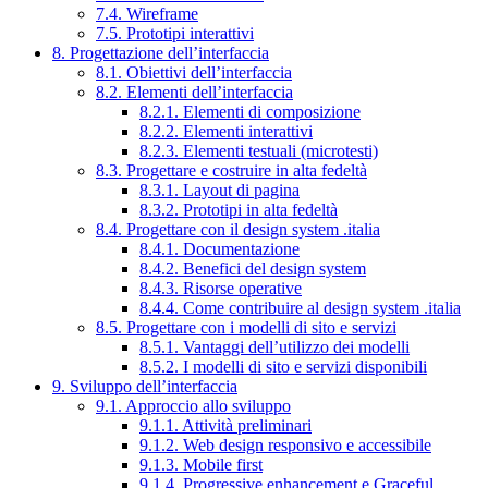
7.4. Wireframe
7.5. Prototipi interattivi
8. Progettazione dell’interfaccia
8.1. Obiettivi dell’interfaccia
8.2. Elementi dell’interfaccia
8.2.1. Elementi di composizione
8.2.2. Elementi interattivi
8.2.3. Elementi testuali (microtesti)
8.3. Progettare e costruire in alta fedeltà
8.3.1. Layout di pagina
8.3.2. Prototipi in alta fedeltà
8.4. Progettare con il design system .italia
8.4.1. Documentazione
8.4.2. Benefici del design system
8.4.3. Risorse operative
8.4.4. Come contribuire al design system .italia
8.5. Progettare con i modelli di sito e servizi
8.5.1. Vantaggi dell’utilizzo dei modelli
8.5.2. I modelli di sito e servizi disponibili
9. Sviluppo dell’interfaccia
9.1. Approccio allo sviluppo
9.1.1. Attività preliminari
9.1.2. Web design responsivo e accessibile
9.1.3. Mobile first
9.1.4. Progressive enhancement e Graceful