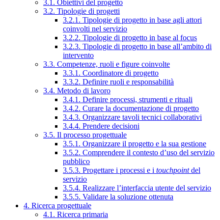
3.1. Obiettivi del progetto
3.2. Tipologie di progetti
3.2.1. Tipologie di progetto in base agli attori
coinvolti nel servizio
3.2.2. Tipologie di progetto in base al focus
3.2.3. Tipologie di progetto in base all’ambito di
intervento
3.3. Competenze, ruoli e figure coinvolte
3.3.1. Coordinatore di progetto
3.3.2. Definire ruoli e responsabilità
3.4. Metodo di lavoro
3.4.1. Definire processi, strumenti e rituali
3.4.2. Curare la documentazione di progetto
3.4.3. Organizzare tavoli tecnici collaborativi
3.4.4. Prendere decisioni
3.5. Il processo progettuale
3.5.1. Organizzare il progetto e la sua gestione
3.5.2. Comprendere il contesto d’uso del servizio
pubblico
3.5.3. Progettare i processi e i
touchpoint
del
servizio
3.5.4. Realizzare l’interfaccia utente del servizio
3.5.5. Validare la soluzione ottenuta
4. Ricerca progettuale
4.1. Ricerca primaria