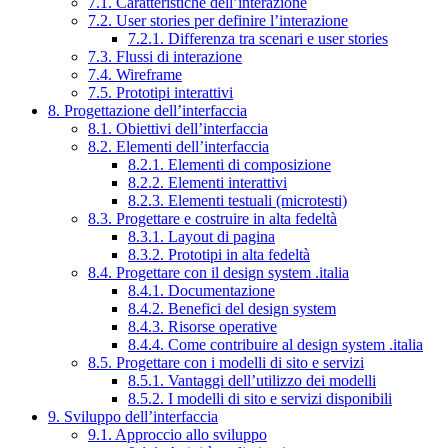
7.1. Caratteristiche dell’interazione
7.2. User stories per definire l’interazione
7.2.1. Differenza tra scenari e user stories
7.3. Flussi di interazione
7.4. Wireframe
7.5. Prototipi interattivi
8. Progettazione dell’interfaccia
8.1. Obiettivi dell’interfaccia
8.2. Elementi dell’interfaccia
8.2.1. Elementi di composizione
8.2.2. Elementi interattivi
8.2.3. Elementi testuali (microtesti)
8.3. Progettare e costruire in alta fedeltà
8.3.1. Layout di pagina
8.3.2. Prototipi in alta fedeltà
8.4. Progettare con il design system .italia
8.4.1. Documentazione
8.4.2. Benefici del design system
8.4.3. Risorse operative
8.4.4. Come contribuire al design system .italia
8.5. Progettare con i modelli di sito e servizi
8.5.1. Vantaggi dell’utilizzo dei modelli
8.5.2. I modelli di sito e servizi disponibili
9. Sviluppo dell’interfaccia
9.1. Approccio allo sviluppo