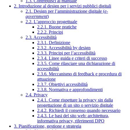
1.3. Contribuisci al manuale
2. Introduzione al design per i servizi pubblici digitali
2.1. Design per l’amministrazione digitale (
e-
government
)
2.2. L’approccio progettuale
2.2.1. Buone pratiche
2.2.2. Principi
2.3. Accessibilità
2.3.1. Definizione
2.3.2. Accessibilità by design
2.3.3. Principi per l’accessibilità
2.3.4. Linee guida e criteri di successo
2.3.5. Come rilasciare una dichiarazione di
accessibilità
2.3.6. Meccanismo di feedback e procedura di
attuazione
2.3.7. Obiettivi accessibilità
2.3.8. Normativa e approfondimenti
2.4. Privacy
2.4.1. Come rispettare la privacy sin dalla
progettazione di un sito o servizio digitale
2.4.2. Richiedi il consenso quando necessario
2.4.3. Le basi del sito web: architettura,
informativa privacy, riferimenti DPO
3. Pianificazione, gestione e strategia