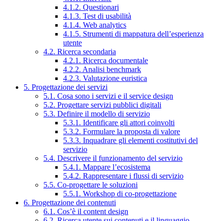
4.1.2. Questionari
4.1.3. Test di usabilità
4.1.4. Web analytics
4.1.5. Strumenti di mappatura dell’esperienza
utente
4.2. Ricerca secondaria
4.2.1. Ricerca documentale
4.2.2. Analisi benchmark
4.2.3. Valutazione euristica
5. Progettazione dei servizi
5.1. Cosa sono i servizi e il service design
5.2. Progettare servizi pubblici digitali
5.3. Definire il modello di servizio
5.3.1. Identificare gli attori coinvolti
5.3.2. Formulare la proposta di valore
5.3.3. Inquadrare gli elementi costitutivi del
servizio
5.4. Descrivere il funzionamento del servizio
5.4.1. Mappare l’ecosistema
5.4.2. Rappresentare i flussi di servizio
5.5. Co-progettare le soluzioni
5.5.1. Workshop di co-progettazione
6. Progettazione dei contenuti
6.1. Cos’è il content design
6.2. Ricerca utente sui contenuti e il linguaggio