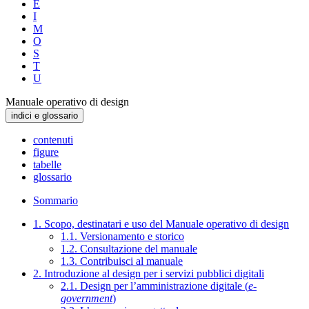
E
I
M
O
S
T
U
Manuale operativo di design
indici e glossario
contenuti
figure
tabelle
glossario
Sommario
1. Scopo, destinatari e uso del Manuale operativo di design
1.1. Versionamento e storico
1.2. Consultazione del manuale
1.3. Contribuisci al manuale
2. Introduzione al design per i servizi pubblici digitali
2.1. Design per l’amministrazione digitale (
e-
government
)