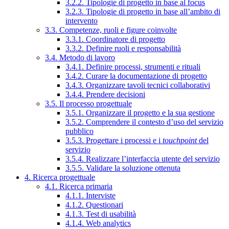
3.2.2. Tipologie di progetto in base al focus
3.2.3. Tipologie di progetto in base all’ambito di
intervento
3.3. Competenze, ruoli e figure coinvolte
3.3.1. Coordinatore di progetto
3.3.2. Definire ruoli e responsabilità
3.4. Metodo di lavoro
3.4.1. Definire processi, strumenti e rituali
3.4.2. Curare la documentazione di progetto
3.4.3. Organizzare tavoli tecnici collaborativi
3.4.4. Prendere decisioni
3.5. Il processo progettuale
3.5.1. Organizzare il progetto e la sua gestione
3.5.2. Comprendere il contesto d’uso del servizio
pubblico
3.5.3. Progettare i processi e i
touchpoint
del
servizio
3.5.4. Realizzare l’interfaccia utente del servizio
3.5.5. Validare la soluzione ottenuta
4. Ricerca progettuale
4.1. Ricerca primaria
4.1.1. Interviste
4.1.2. Questionari
4.1.3. Test di usabilità
4.1.4. Web analytics