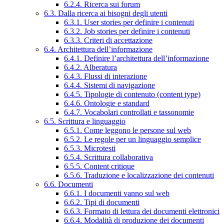
6.2.4. Ricerca sui forum
6.3. Dalla ricerca ai bisogni degli utenti
6.3.1. User stories per definire i contenuti
6.3.2. Job stories per definire i contenuti
6.3.3. Criteri di accettazione
6.4. Architettura dell’informazione
6.4.1. Definire l’architettura dell’informazione
6.4.2. Alberatura
6.4.3. Flussi di interazione
6.4.4. Sistemi di navigazione
6.4.5. Tipologie di contenuto (content type)
6.4.6. Ontologie e standard
6.4.7. Vocabolari controllati e tassonomie
6.5. Scrittura e linguaggio
6.5.1. Come leggono le persone sul web
6.5.2. Le regole per un linguaggio semplice
6.5.3. Microtesti
6.5.4. Scrittura collaborativa
6.5.5. Content critique
6.5.6. Traduzione e localizzazione dei contenuti
6.6. Documenti
6.6.1. I documenti vanno sul web
6.6.2. Tipi di documenti
6.6.3. Formato di lettura dei documenti elettronici
6.6.4. Modalità di produzione dei documenti