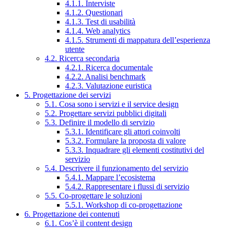
4.1.1. Interviste
4.1.2. Questionari
4.1.3. Test di usabilità
4.1.4. Web analytics
4.1.5. Strumenti di mappatura dell’esperienza
utente
4.2. Ricerca secondaria
4.2.1. Ricerca documentale
4.2.2. Analisi benchmark
4.2.3. Valutazione euristica
5. Progettazione dei servizi
5.1. Cosa sono i servizi e il service design
5.2. Progettare servizi pubblici digitali
5.3. Definire il modello di servizio
5.3.1. Identificare gli attori coinvolti
5.3.2. Formulare la proposta di valore
5.3.3. Inquadrare gli elementi costitutivi del
servizio
5.4. Descrivere il funzionamento del servizio
5.4.1. Mappare l’ecosistema
5.4.2. Rappresentare i flussi di servizio
5.5. Co-progettare le soluzioni
5.5.1. Workshop di co-progettazione
6. Progettazione dei contenuti
6.1. Cos’è il content design