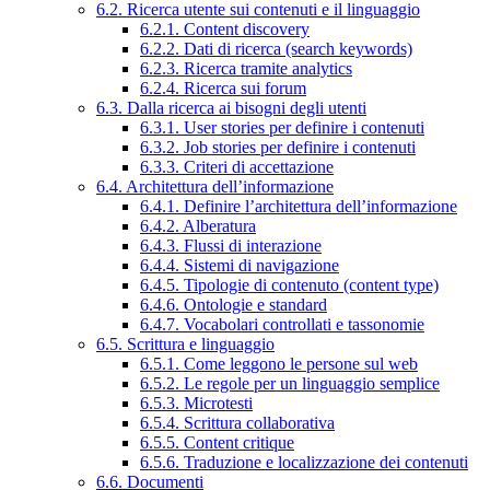
6.2. Ricerca utente sui contenuti e il linguaggio
6.2.1. Content discovery
6.2.2. Dati di ricerca (search keywords)
6.2.3. Ricerca tramite analytics
6.2.4. Ricerca sui forum
6.3. Dalla ricerca ai bisogni degli utenti
6.3.1. User stories per definire i contenuti
6.3.2. Job stories per definire i contenuti
6.3.3. Criteri di accettazione
6.4. Architettura dell’informazione
6.4.1. Definire l’architettura dell’informazione
6.4.2. Alberatura
6.4.3. Flussi di interazione
6.4.4. Sistemi di navigazione
6.4.5. Tipologie di contenuto (content type)
6.4.6. Ontologie e standard
6.4.7. Vocabolari controllati e tassonomie
6.5. Scrittura e linguaggio
6.5.1. Come leggono le persone sul web
6.5.2. Le regole per un linguaggio semplice
6.5.3. Microtesti
6.5.4. Scrittura collaborativa
6.5.5. Content critique
6.5.6. Traduzione e localizzazione dei contenuti
6.6. Documenti