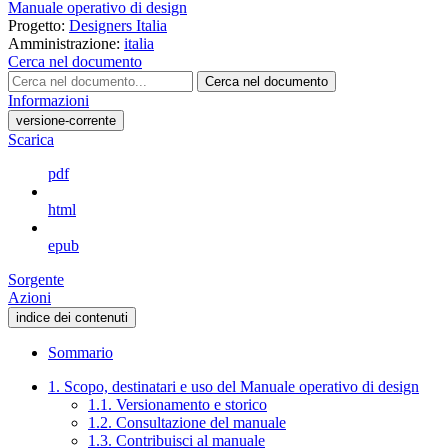
Manuale operativo di design
Progetto:
Designers Italia
Amministrazione:
italia
Cerca nel documento
Cerca nel documento
Informazioni
versione-corrente
Scarica
pdf
html
epub
Sorgente
Azioni
indice dei contenuti
Sommario
1. Scopo, destinatari e uso del Manuale operativo di design
1.1. Versionamento e storico
1.2. Consultazione del manuale
1.3. Contribuisci al manuale