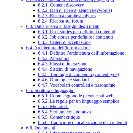
6.2.1. Content discovery
6.2.2. Dati di ricerca (search keywords)
6.2.3. Ricerca tramite analytics
6.2.4. Ricerca sui forum
6.3. Dalla ricerca ai bisogni degli utenti
6.3.1. User stories per definire i contenuti
6.3.2. Job stories per definire i contenuti
6.3.3. Criteri di accettazione
6.4. Architettura dell’informazione
6.4.1. Definire l’architettura dell’informazione
6.4.2. Alberatura
6.4.3. Flussi di interazione
6.4.4. Sistemi di navigazione
6.4.5. Tipologie di contenuto (content type)
6.4.6. Ontologie e standard
6.4.7. Vocabolari controllati e tassonomie
6.5. Scrittura e linguaggio
6.5.1. Come leggono le persone sul web
6.5.2. Le regole per un linguaggio semplice
6.5.3. Microtesti
6.5.4. Scrittura collaborativa
6.5.5. Content critique
6.5.6. Traduzione e localizzazione dei contenuti
6.6. Documenti