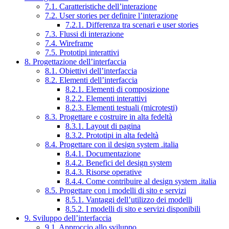
7.1. Caratteristiche dell’interazione
7.2. User stories per definire l’interazione
7.2.1. Differenza tra scenari e user stories
7.3. Flussi di interazione
7.4. Wireframe
7.5. Prototipi interattivi
8. Progettazione dell’interfaccia
8.1. Obiettivi dell’interfaccia
8.2. Elementi dell’interfaccia
8.2.1. Elementi di composizione
8.2.2. Elementi interattivi
8.2.3. Elementi testuali (microtesti)
8.3. Progettare e costruire in alta fedeltà
8.3.1. Layout di pagina
8.3.2. Prototipi in alta fedeltà
8.4. Progettare con il design system .italia
8.4.1. Documentazione
8.4.2. Benefici del design system
8.4.3. Risorse operative
8.4.4. Come contribuire al design system .italia
8.5. Progettare con i modelli di sito e servizi
8.5.1. Vantaggi dell’utilizzo dei modelli
8.5.2. I modelli di sito e servizi disponibili
9. Sviluppo dell’interfaccia
9.1. Approccio allo sviluppo