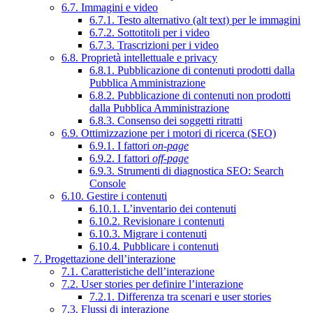
6.7. Immagini e video
6.7.1. Testo alternativo (alt text) per le immagini
6.7.2. Sottotitoli per i video
6.7.3. Trascrizioni per i video
6.8. Proprietà intellettuale e privacy
6.8.1. Pubblicazione di contenuti prodotti dalla
Pubblica Amministrazione
6.8.2. Pubblicazione di contenuti non prodotti
dalla Pubblica Amministrazione
6.8.3. Consenso dei soggetti ritratti
6.9. Ottimizzazione per i motori di ricerca (SEO)
6.9.1. I fattori
on-page
6.9.2. I fattori
off-page
6.9.3. Strumenti di diagnostica SEO: Search
Console
6.10. Gestire i contenuti
6.10.1. L’inventario dei contenuti
6.10.2. Revisionare i contenuti
6.10.3. Migrare i contenuti
6.10.4. Pubblicare i contenuti
7. Progettazione dell’interazione
7.1. Caratteristiche dell’interazione
7.2. User stories per definire l’interazione
7.2.1. Differenza tra scenari e user stories
7.3. Flussi di interazione