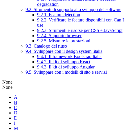
degradation
9.2. Strumenti di supporto allo sviluppo del software
9.2.1. Feature detection
9.2.2. Verificare le feature disponibili con Can I
use
9.2.3. Strumenti e risorse per CSS e JavaScript
9.2.4. Supporto browser
9.2.5. Misurare le prestazioni
9.3. Catalogo del riuso
9.4. Sviluppare con il design system .italia
9.4.1. Il framework Bootstrap Italia
9.4.2. Il kit di sviluppo React
9.4.3. Il kit di sviluppo Angular
9.5. Sviluppare con i modelli di sito e servizi
None
None
A
B
C
D
E
I
M