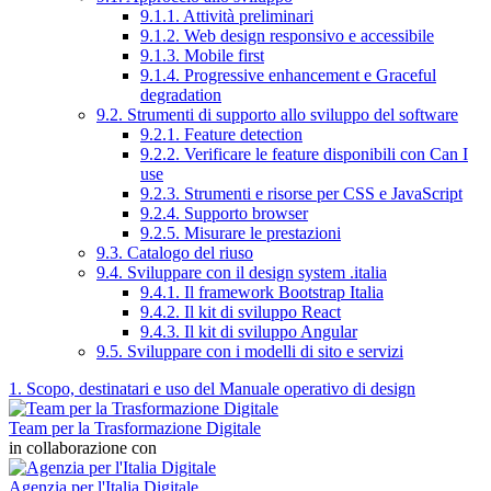
9.1.1. Attività preliminari
9.1.2. Web design responsivo e accessibile
9.1.3. Mobile first
9.1.4. Progressive enhancement e Graceful
degradation
9.2. Strumenti di supporto allo sviluppo del software
9.2.1. Feature detection
9.2.2. Verificare le feature disponibili con Can I
use
9.2.3. Strumenti e risorse per CSS e JavaScript
9.2.4. Supporto browser
9.2.5. Misurare le prestazioni
9.3. Catalogo del riuso
9.4. Sviluppare con il design system .italia
9.4.1. Il framework Bootstrap Italia
9.4.2. Il kit di sviluppo React
9.4.3. Il kit di sviluppo Angular
9.5. Sviluppare con i modelli di sito e servizi
1. Scopo, destinatari e uso del Manuale operativo di design
Team per la Trasformazione Digitale
in collaborazione con
Agenzia per l'Italia Digitale