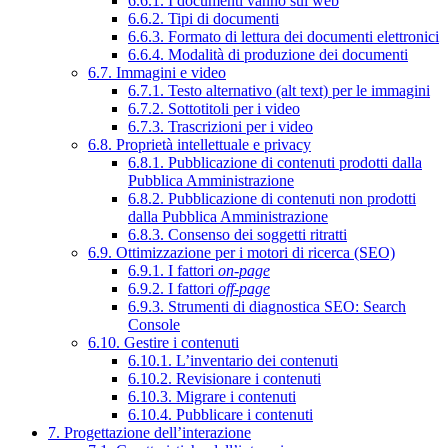
6.6.1. I documenti vanno sul web
6.6.2. Tipi di documenti
6.6.3. Formato di lettura dei documenti elettronici
6.6.4. Modalità di produzione dei documenti
6.7. Immagini e video
6.7.1. Testo alternativo (alt text) per le immagini
6.7.2. Sottotitoli per i video
6.7.3. Trascrizioni per i video
6.8. Proprietà intellettuale e privacy
6.8.1. Pubblicazione di contenuti prodotti dalla
Pubblica Amministrazione
6.8.2. Pubblicazione di contenuti non prodotti
dalla Pubblica Amministrazione
6.8.3. Consenso dei soggetti ritratti
6.9. Ottimizzazione per i motori di ricerca (SEO)
6.9.1. I fattori
on-page
6.9.2. I fattori
off-page
6.9.3. Strumenti di diagnostica SEO: Search
Console
6.10. Gestire i contenuti
6.10.1. L’inventario dei contenuti
6.10.2. Revisionare i contenuti
6.10.3. Migrare i contenuti
6.10.4. Pubblicare i contenuti
7. Progettazione dell’interazione