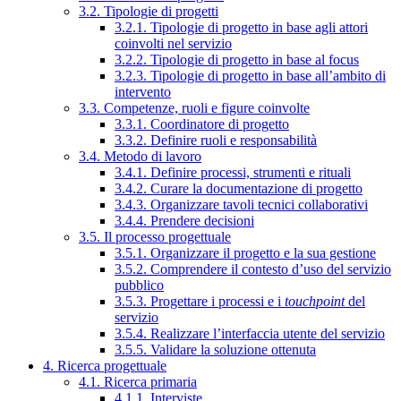
3.2. Tipologie di progetti
3.2.1. Tipologie di progetto in base agli attori
coinvolti nel servizio
3.2.2. Tipologie di progetto in base al focus
3.2.3. Tipologie di progetto in base all’ambito di
intervento
3.3. Competenze, ruoli e figure coinvolte
3.3.1. Coordinatore di progetto
3.3.2. Definire ruoli e responsabilità
3.4. Metodo di lavoro
3.4.1. Definire processi, strumenti e rituali
3.4.2. Curare la documentazione di progetto
3.4.3. Organizzare tavoli tecnici collaborativi
3.4.4. Prendere decisioni
3.5. Il processo progettuale
3.5.1. Organizzare il progetto e la sua gestione
3.5.2. Comprendere il contesto d’uso del servizio
pubblico
3.5.3. Progettare i processi e i
touchpoint
del
servizio
3.5.4. Realizzare l’interfaccia utente del servizio
3.5.5. Validare la soluzione ottenuta
4. Ricerca progettuale
4.1. Ricerca primaria
4.1.1. Interviste