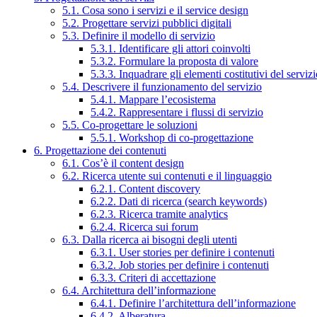
5.1. Cosa sono i servizi e il service design
5.2. Progettare servizi pubblici digitali
5.3. Definire il modello di servizio
5.3.1. Identificare gli attori coinvolti
5.3.2. Formulare la proposta di valore
5.3.3. Inquadrare gli elementi costitutivi del serviz
5.4. Descrivere il funzionamento del servizio
5.4.1. Mappare l’ecosistema
5.4.2. Rappresentare i flussi di servizio
5.5. Co-progettare le soluzioni
5.5.1. Workshop di co-progettazione
6. Progettazione dei contenuti
6.1. Cos’è il content design
6.2. Ricerca utente sui contenuti e il linguaggio
6.2.1. Content discovery
6.2.2. Dati di ricerca (search keywords)
6.2.3. Ricerca tramite analytics
6.2.4. Ricerca sui forum
6.3. Dalla ricerca ai bisogni degli utenti
6.3.1. User stories per definire i contenuti
6.3.2. Job stories per definire i contenuti
6.3.3. Criteri di accettazione
6.4. Architettura dell’informazione
6.4.1. Definire l’architettura dell’informazione
6.4.2. Alberatura