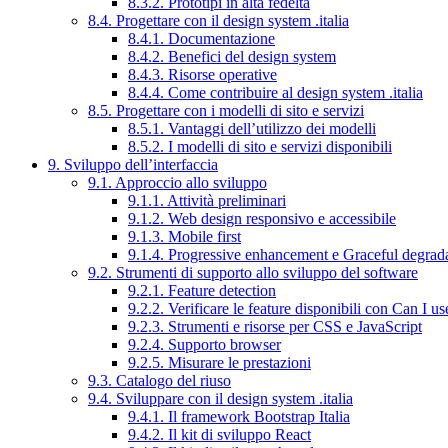
8.3.2. Prototipi in alta fedeltà
8.4. Progettare con il design system .italia
8.4.1. Documentazione
8.4.2. Benefici del design system
8.4.3. Risorse operative
8.4.4. Come contribuire al design system .italia
8.5. Progettare con i modelli di sito e servizi
8.5.1. Vantaggi dell’utilizzo dei modelli
8.5.2. I modelli di sito e servizi disponibili
9. Sviluppo dell’interfaccia
9.1. Approccio allo sviluppo
9.1.1. Attività preliminari
9.1.2. Web design responsivo e accessibile
9.1.3. Mobile first
9.1.4. Progressive enhancement e Graceful degrad
9.2. Strumenti di supporto allo sviluppo del software
9.2.1. Feature detection
9.2.2. Verificare le feature disponibili con Can I us
9.2.3. Strumenti e risorse per CSS e JavaScript
9.2.4. Supporto browser
9.2.5. Misurare le prestazioni
9.3. Catalogo del riuso
9.4. Sviluppare con il design system .italia
9.4.1. Il framework Bootstrap Italia
9.4.2. Il kit di sviluppo React