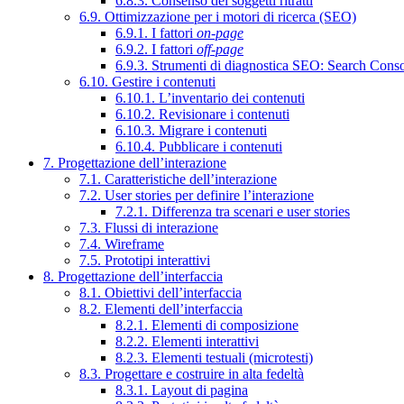
6.8.3. Consenso dei soggetti ritratti
6.9. Ottimizzazione per i motori di ricerca (SEO)
6.9.1. I fattori
on-page
6.9.2. I fattori
off-page
6.9.3. Strumenti di diagnostica SEO: Search Cons
6.10. Gestire i contenuti
6.10.1. L’inventario dei contenuti
6.10.2. Revisionare i contenuti
6.10.3. Migrare i contenuti
6.10.4. Pubblicare i contenuti
7. Progettazione dell’interazione
7.1. Caratteristiche dell’interazione
7.2. User stories per definire l’interazione
7.2.1. Differenza tra scenari e user stories
7.3. Flussi di interazione
7.4. Wireframe
7.5. Prototipi interattivi
8. Progettazione dell’interfaccia
8.1. Obiettivi dell’interfaccia
8.2. Elementi dell’interfaccia
8.2.1. Elementi di composizione
8.2.2. Elementi interattivi
8.2.3. Elementi testuali (microtesti)
8.3. Progettare e costruire in alta fedeltà
8.3.1. Layout di pagina