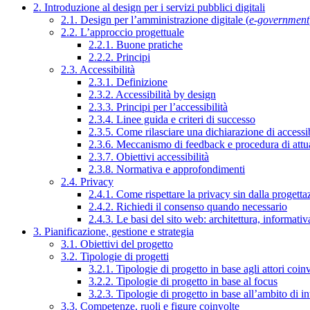
2. Introduzione al design per i servizi pubblici digitali
2.1. Design per l’amministrazione digitale (
e-government
2.2. L’approccio progettuale
2.2.1. Buone pratiche
2.2.2. Principi
2.3. Accessibilità
2.3.1. Definizione
2.3.2. Accessibilità by design
2.3.3. Principi per l’accessibilità
2.3.4. Linee guida e criteri di successo
2.3.5. Come rilasciare una dichiarazione di accessib
2.3.6. Meccanismo di feedback e procedura di attu
2.3.7. Obiettivi accessibilità
2.3.8. Normativa e approfondimenti
2.4. Privacy
2.4.1. Come rispettare la privacy sin dalla progettaz
2.4.2. Richiedi il consenso quando necessario
2.4.3. Le basi del sito web: architettura, informati
3. Pianificazione, gestione e strategia
3.1. Obiettivi del progetto
3.2. Tipologie di progetti
3.2.1. Tipologie di progetto in base agli attori coinv
3.2.2. Tipologie di progetto in base al focus
3.2.3. Tipologie di progetto in base all’ambito di i
3.3. Competenze, ruoli e figure coinvolte