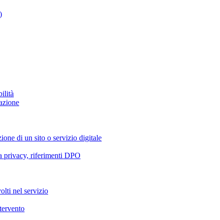
)
ilità
azione
ione di un sito o servizio digitale
va privacy, riferimenti DPO
olti nel servizio
ntervento