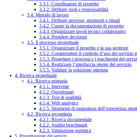
3.3.1. Coordinatore di progetto
3.3.2. Definire ruoli e responsabilità
3.4. Metodo di lavoro
3.4.1. Definire processi, strumenti e rituali
3.4.2. Curare la documentazione di progetto
3.4.3. Organizzare tavoli tecnici collaborativi
3.4.4. Prendere decisioni
3.5. Il processo progettuale
3.5.1. Organizzare il progetto e la sua gestione
3.5.2. Comprendere il contesto d’uso del servizio 
3.5.3. Progettare i processi e i
touchpoint
del servi
3.5.4. Realizzare l’interfaccia utente del servizio
3.5.5. Validare la soluzione ottenuta
4. Ricerca progettuale
4.1. Ricerca primaria
4.1.1. Interviste
4.1.2. Questionari
4.1.3. Test di usabilità
4.1.4. Web analytics
4.1.5. Strumenti di mappatura dell’esperienza uten
4.2. Ricerca secondaria
4.2.1. Ricerca documentale
4.2.2. Analisi benchmark
4.2.3. Valutazione euristica
5. Progettazione dei servizi