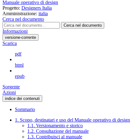
Manuale operativo di design
Progetto:
Designers Italia
Amministrazione:
italia
Cerca nel documento
Cerca nel documento
Informazioni
versione-corrente
Scarica
pdf
html
epub
Sorgente
Azioni
indice dei contenuti
Sommario
1. Scopo, destinatari e uso del Manuale operativo di design
1.1. Versionamento e storico
1.2. Consultazione del manuale
1.3. Contribuisci al manuale