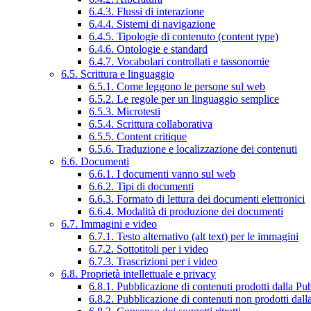
6.4.3. Flussi di interazione
6.4.4. Sistemi di navigazione
6.4.5. Tipologie di contenuto (content type)
6.4.6. Ontologie e standard
6.4.7. Vocabolari controllati e tassonomie
6.5. Scrittura e linguaggio
6.5.1. Come leggono le persone sul web
6.5.2. Le regole per un linguaggio semplice
6.5.3. Microtesti
6.5.4. Scrittura collaborativa
6.5.5. Content critique
6.5.6. Traduzione e localizzazione dei contenuti
6.6. Documenti
6.6.1. I documenti vanno sul web
6.6.2. Tipi di documenti
6.6.3. Formato di lettura dei documenti elettronici
6.6.4. Modalità di produzione dei documenti
6.7. Immagini e video
6.7.1. Testo alternativo (alt text) per le immagini
6.7.2. Sottotitoli per i video
6.7.3. Trascrizioni per i video
6.8. Proprietà intellettuale e privacy
6.8.1. Pubblicazione di contenuti prodotti dalla P
6.8.2. Pubblicazione di contenuti non prodotti dal