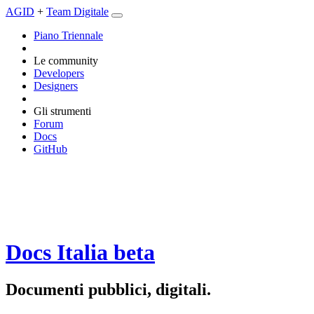
AGID
+
Team Digitale
Piano Triennale
Le community
Developers
Designers
Gli strumenti
Forum
Docs
GitHub
Docs Italia
beta
Documenti pubblici, digitali.