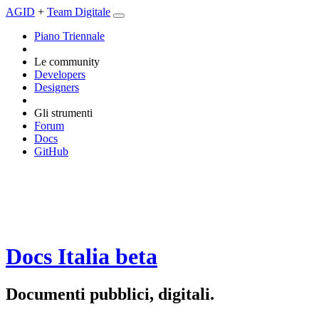
AGID
+
Team Digitale
Piano Triennale
Le community
Developers
Designers
Gli strumenti
Forum
Docs
GitHub
Docs Italia
beta
Documenti pubblici, digitali.