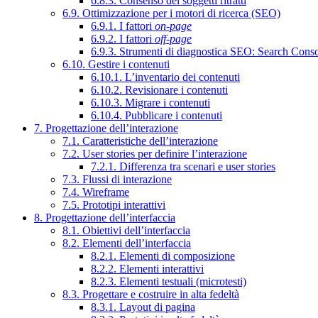
6.8.3. Consenso dei soggetti ritratti
6.9. Ottimizzazione per i motori di ricerca (SEO)
6.9.1. I fattori
on-page
6.9.2. I fattori
off-page
6.9.3. Strumenti di diagnostica SEO: Search Cons
6.10. Gestire i contenuti
6.10.1. L’inventario dei contenuti
6.10.2. Revisionare i contenuti
6.10.3. Migrare i contenuti
6.10.4. Pubblicare i contenuti
7. Progettazione dell’interazione
7.1. Caratteristiche dell’interazione
7.2. User stories per definire l’interazione
7.2.1. Differenza tra scenari e user stories
7.3. Flussi di interazione
7.4. Wireframe
7.5. Prototipi interattivi
8. Progettazione dell’interfaccia
8.1. Obiettivi dell’interfaccia
8.2. Elementi dell’interfaccia
8.2.1. Elementi di composizione
8.2.2. Elementi interattivi
8.2.3. Elementi testuali (microtesti)
8.3. Progettare e costruire in alta fedeltà
8.3.1. Layout di pagina