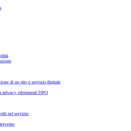
)
ilità
azione
ione di un sito o servizio digitale
va privacy, riferimenti DPO
olti nel servizio
ntervento