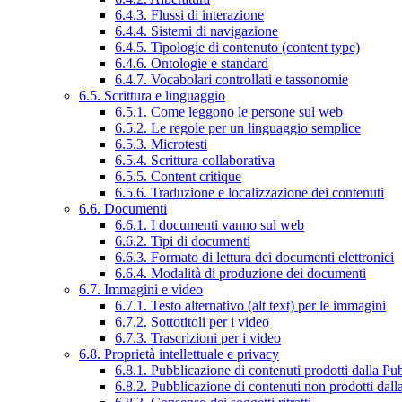
6.4.3. Flussi di interazione
6.4.4. Sistemi di navigazione
6.4.5. Tipologie di contenuto (content type)
6.4.6. Ontologie e standard
6.4.7. Vocabolari controllati e tassonomie
6.5. Scrittura e linguaggio
6.5.1. Come leggono le persone sul web
6.5.2. Le regole per un linguaggio semplice
6.5.3. Microtesti
6.5.4. Scrittura collaborativa
6.5.5. Content critique
6.5.6. Traduzione e localizzazione dei contenuti
6.6. Documenti
6.6.1. I documenti vanno sul web
6.6.2. Tipi di documenti
6.6.3. Formato di lettura dei documenti elettronici
6.6.4. Modalità di produzione dei documenti
6.7. Immagini e video
6.7.1. Testo alternativo (alt text) per le immagini
6.7.2. Sottotitoli per i video
6.7.3. Trascrizioni per i video
6.8. Proprietà intellettuale e privacy
6.8.1. Pubblicazione di contenuti prodotti dalla P
6.8.2. Pubblicazione di contenuti non prodotti dal