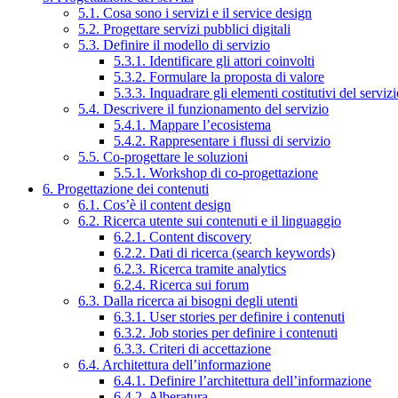
5.1. Cosa sono i servizi e il service design
5.2. Progettare servizi pubblici digitali
5.3. Definire il modello di servizio
5.3.1. Identificare gli attori coinvolti
5.3.2. Formulare la proposta di valore
5.3.3. Inquadrare gli elementi costitutivi del serviz
5.4. Descrivere il funzionamento del servizio
5.4.1. Mappare l’ecosistema
5.4.2. Rappresentare i flussi di servizio
5.5. Co-progettare le soluzioni
5.5.1. Workshop di co-progettazione
6. Progettazione dei contenuti
6.1. Cos’è il content design
6.2. Ricerca utente sui contenuti e il linguaggio
6.2.1. Content discovery
6.2.2. Dati di ricerca (search keywords)
6.2.3. Ricerca tramite analytics
6.2.4. Ricerca sui forum
6.3. Dalla ricerca ai bisogni degli utenti
6.3.1. User stories per definire i contenuti
6.3.2. Job stories per definire i contenuti
6.3.3. Criteri di accettazione
6.4. Architettura dell’informazione
6.4.1. Definire l’architettura dell’informazione
6.4.2. Alberatura