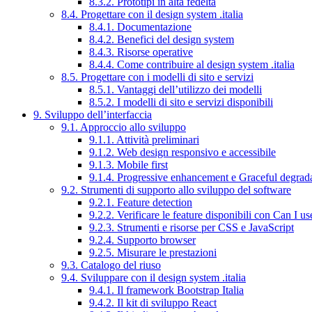
8.3.2. Prototipi in alta fedeltà
8.4. Progettare con il design system .italia
8.4.1. Documentazione
8.4.2. Benefici del design system
8.4.3. Risorse operative
8.4.4. Come contribuire al design system .italia
8.5. Progettare con i modelli di sito e servizi
8.5.1. Vantaggi dell’utilizzo dei modelli
8.5.2. I modelli di sito e servizi disponibili
9. Sviluppo dell’interfaccia
9.1. Approccio allo sviluppo
9.1.1. Attività preliminari
9.1.2. Web design responsivo e accessibile
9.1.3. Mobile first
9.1.4. Progressive enhancement e Graceful degrad
9.2. Strumenti di supporto allo sviluppo del software
9.2.1. Feature detection
9.2.2. Verificare le feature disponibili con Can I us
9.2.3. Strumenti e risorse per CSS e JavaScript
9.2.4. Supporto browser
9.2.5. Misurare le prestazioni
9.3. Catalogo del riuso
9.4. Sviluppare con il design system .italia
9.4.1. Il framework Bootstrap Italia
9.4.2. Il kit di sviluppo React