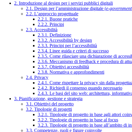
2. Introduzione al design per i servizi pubblici digitali
2.1. Design per l’amministrazione digitale (
e-government
2.2. L’approccio progettuale
2.2.1. Buone pratiche
2.2.2. Principi
2.3. Accessibilità
2.3.1. Definizione
2.3.2. Accessibilità by design
2.3.3. Principi per l’accessibilità
2.3.4. Linee guida e criteri di successo
2.3.5. Come rilasciare una dichiarazione di accessib
2.3.6. Meccanismo di feedback e procedura di attu
2.3.7. Obiettivi accessibilità
2.3.8. Normativa e approfondimenti
2.4. Privacy
2.4.1. Come rispettare la privacy sin dalla progettaz
2.4.2. Richiedi il consenso quando necessario
2.4.3. Le basi del sito web: architettura, informati
3. Pianificazione, gestione e strategia
3.1. Obiettivi del progetto
3.2. Tipologie di progetti
3.2.1. Tipologie di progetto in base agli attori coinv
3.2.2. Tipologie di progetto in base al focus
3.2.3. Tipologie di progetto in base all’ambito di i
3.3. Competenze, ruoli e figure coinvolte