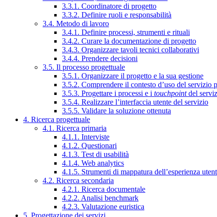
3.3.1. Coordinatore di progetto
3.3.2. Definire ruoli e responsabilità
3.4. Metodo di lavoro
3.4.1. Definire processi, strumenti e rituali
3.4.2. Curare la documentazione di progetto
3.4.3. Organizzare tavoli tecnici collaborativi
3.4.4. Prendere decisioni
3.5. Il processo progettuale
3.5.1. Organizzare il progetto e la sua gestione
3.5.2. Comprendere il contesto d’uso del servizio 
3.5.3. Progettare i processi e i
touchpoint
del servi
3.5.4. Realizzare l’interfaccia utente del servizio
3.5.5. Validare la soluzione ottenuta
4. Ricerca progettuale
4.1. Ricerca primaria
4.1.1. Interviste
4.1.2. Questionari
4.1.3. Test di usabilità
4.1.4. Web analytics
4.1.5. Strumenti di mappatura dell’esperienza uten
4.2. Ricerca secondaria
4.2.1. Ricerca documentale
4.2.2. Analisi benchmark
4.2.3. Valutazione euristica
5. Progettazione dei servizi