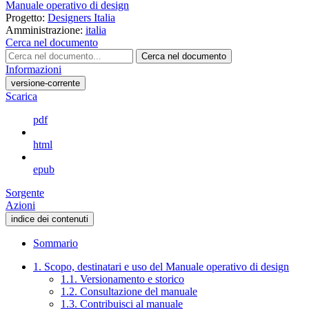
Manuale operativo di design
Progetto:
Designers Italia
Amministrazione:
italia
Cerca nel documento
Cerca nel documento
Informazioni
versione-corrente
Scarica
pdf
html
epub
Sorgente
Azioni
indice dei contenuti
Sommario
1. Scopo, destinatari e uso del Manuale operativo di design
1.1. Versionamento e storico
1.2. Consultazione del manuale
1.3. Contribuisci al manuale