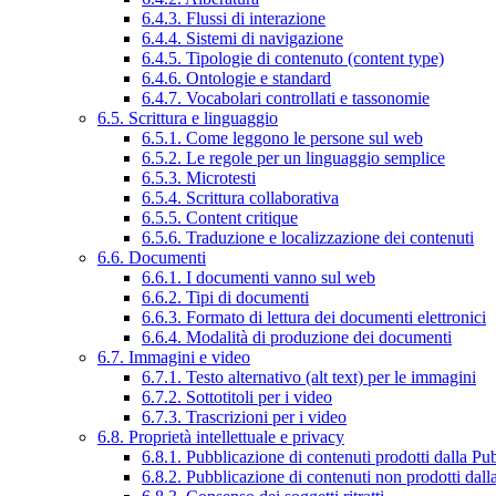
6.4.3. Flussi di interazione
6.4.4. Sistemi di navigazione
6.4.5. Tipologie di contenuto (content type)
6.4.6. Ontologie e standard
6.4.7. Vocabolari controllati e tassonomie
6.5. Scrittura e linguaggio
6.5.1. Come leggono le persone sul web
6.5.2. Le regole per un linguaggio semplice
6.5.3. Microtesti
6.5.4. Scrittura collaborativa
6.5.5. Content critique
6.5.6. Traduzione e localizzazione dei contenuti
6.6. Documenti
6.6.1. I documenti vanno sul web
6.6.2. Tipi di documenti
6.6.3. Formato di lettura dei documenti elettronici
6.6.4. Modalità di produzione dei documenti
6.7. Immagini e video
6.7.1. Testo alternativo (alt text) per le immagini
6.7.2. Sottotitoli per i video
6.7.3. Trascrizioni per i video
6.8. Proprietà intellettuale e privacy
6.8.1. Pubblicazione di contenuti prodotti dalla P
6.8.2. Pubblicazione di contenuti non prodotti dal