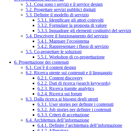
5.1. Cosa sono i servizi e il service design
5.2. Progettare servizi pubblici digitali
5.3. Definire il modello di servizio
5.3.1. Identificare gli attori coinvolti
5.3.2. Formulare la proposta di valore
5.3.3. Inquadrare gli elementi costitutivi del serviz
5.4. Descrivere il funzionamento del servizio
5.4.1. Mappare l’ecosistema
5.4.2. Rappresentare i flussi di servizio
5.5. Co-progettare le soluzioni
5.5.1. Workshop di co-progettazione
6. Progettazione dei contenuti
6.1. Cos’è il content design
6.2. Ricerca utente sui contenuti e il linguaggio
6.2.1. Content discovery
6.2.2. Dati di ricerca (search keywords)
6.2.3. Ricerca tramite analytics
6.2.4. Ricerca sui forum
6.3. Dalla ricerca ai bisogni degli utenti
6.3.1. User stories per definire i contenuti
6.3.2. Job stories per definire i contenuti
6.3.3. Criteri di accettazione
6.4. Architettura dell’informazione
6.4.1. Definire l’architettura dell’informazione
6.4.2. Alberatura