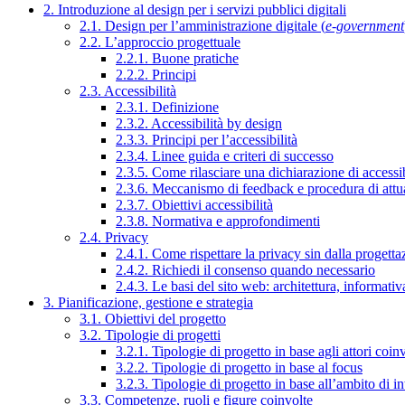
2. Introduzione al design per i servizi pubblici digitali
2.1. Design per l’amministrazione digitale (
e-government
2.2. L’approccio progettuale
2.2.1. Buone pratiche
2.2.2. Principi
2.3. Accessibilità
2.3.1. Definizione
2.3.2. Accessibilità by design
2.3.3. Principi per l’accessibilità
2.3.4. Linee guida e criteri di successo
2.3.5. Come rilasciare una dichiarazione di accessib
2.3.6. Meccanismo di feedback e procedura di attu
2.3.7. Obiettivi accessibilità
2.3.8. Normativa e approfondimenti
2.4. Privacy
2.4.1. Come rispettare la privacy sin dalla progettaz
2.4.2. Richiedi il consenso quando necessario
2.4.3. Le basi del sito web: architettura, informati
3. Pianificazione, gestione e strategia
3.1. Obiettivi del progetto
3.2. Tipologie di progetti
3.2.1. Tipologie di progetto in base agli attori coinv
3.2.2. Tipologie di progetto in base al focus
3.2.3. Tipologie di progetto in base all’ambito di i
3.3. Competenze, ruoli e figure coinvolte