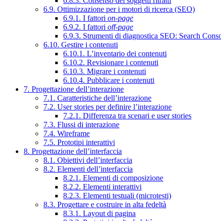
6.8.3. Consenso dei soggetti ritratti
6.9. Ottimizzazione per i motori di ricerca (SEO)
6.9.1. I fattori
on-page
6.9.2. I fattori
off-page
6.9.3. Strumenti di diagnostica SEO: Search Cons
6.10. Gestire i contenuti
6.10.1. L’inventario dei contenuti
6.10.2. Revisionare i contenuti
6.10.3. Migrare i contenuti
6.10.4. Pubblicare i contenuti
7. Progettazione dell’interazione
7.1. Caratteristiche dell’interazione
7.2. User stories per definire l’interazione
7.2.1. Differenza tra scenari e user stories
7.3. Flussi di interazione
7.4. Wireframe
7.5. Prototipi interattivi
8. Progettazione dell’interfaccia
8.1. Obiettivi dell’interfaccia
8.2. Elementi dell’interfaccia
8.2.1. Elementi di composizione
8.2.2. Elementi interattivi
8.2.3. Elementi testuali (microtesti)
8.3. Progettare e costruire in alta fedeltà
8.3.1. Layout di pagina