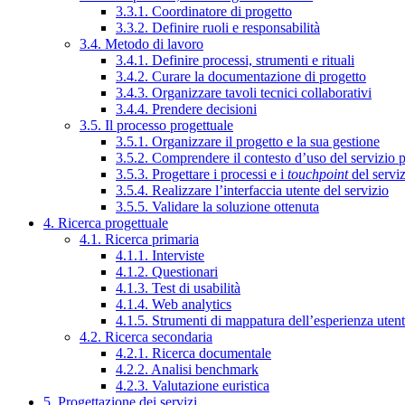
3.3.1. Coordinatore di progetto
3.3.2. Definire ruoli e responsabilità
3.4. Metodo di lavoro
3.4.1. Definire processi, strumenti e rituali
3.4.2. Curare la documentazione di progetto
3.4.3. Organizzare tavoli tecnici collaborativi
3.4.4. Prendere decisioni
3.5. Il processo progettuale
3.5.1. Organizzare il progetto e la sua gestione
3.5.2. Comprendere il contesto d’uso del servizio 
3.5.3. Progettare i processi e i
touchpoint
del servi
3.5.4. Realizzare l’interfaccia utente del servizio
3.5.5. Validare la soluzione ottenuta
4. Ricerca progettuale
4.1. Ricerca primaria
4.1.1. Interviste
4.1.2. Questionari
4.1.3. Test di usabilità
4.1.4. Web analytics
4.1.5. Strumenti di mappatura dell’esperienza uten
4.2. Ricerca secondaria
4.2.1. Ricerca documentale
4.2.2. Analisi benchmark
4.2.3. Valutazione euristica
5. Progettazione dei servizi