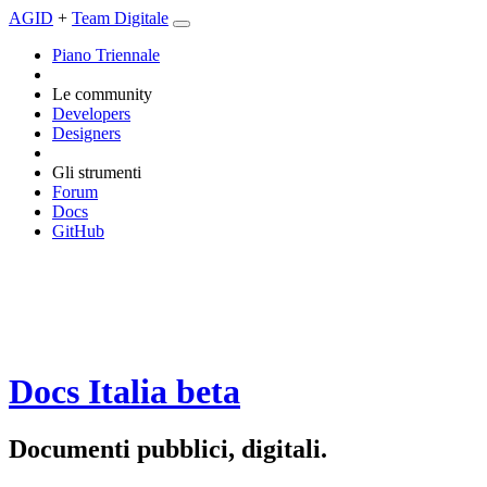
AGID
+
Team Digitale
Piano Triennale
Le community
Developers
Designers
Gli strumenti
Forum
Docs
GitHub
Docs Italia
beta
Documenti pubblici, digitali.