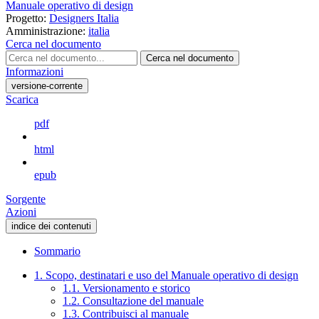
Manuale operativo di design
Progetto:
Designers Italia
Amministrazione:
italia
Cerca nel documento
Cerca nel documento
Informazioni
versione-corrente
Scarica
pdf
html
epub
Sorgente
Azioni
indice dei contenuti
Sommario
1. Scopo, destinatari e uso del Manuale operativo di design
1.1. Versionamento e storico
1.2. Consultazione del manuale
1.3. Contribuisci al manuale