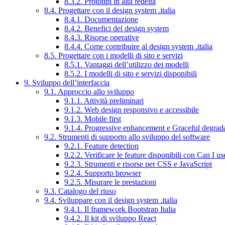
8.3.2. Prototipi in alta fedeltà
8.4. Progettare con il design system .italia
8.4.1. Documentazione
8.4.2. Benefici del design system
8.4.3. Risorse operative
8.4.4. Come contribuire al design system .italia
8.5. Progettare con i modelli di sito e servizi
8.5.1. Vantaggi dell’utilizzo dei modelli
8.5.2. I modelli di sito e servizi disponibili
9. Sviluppo dell’interfaccia
9.1. Approccio allo sviluppo
9.1.1. Attività preliminari
9.1.2. Web design responsivo e accessibile
9.1.3. Mobile first
9.1.4. Progressive enhancement e Graceful degrad
9.2. Strumenti di supporto allo sviluppo del software
9.2.1. Feature detection
9.2.2. Verificare le feature disponibili con Can I us
9.2.3. Strumenti e risorse per CSS e JavaScript
9.2.4. Supporto browser
9.2.5. Misurare le prestazioni
9.3. Catalogo del riuso
9.4. Sviluppare con il design system .italia
9.4.1. Il framework Bootstrap Italia
9.4.2. Il kit di sviluppo React