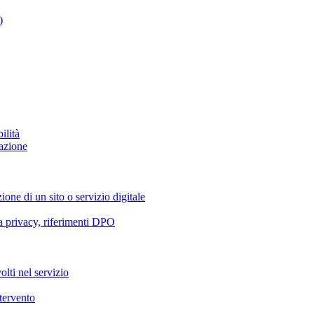
)
ilità
azione
ione di un sito o servizio digitale
va privacy, riferimenti DPO
olti nel servizio
ntervento