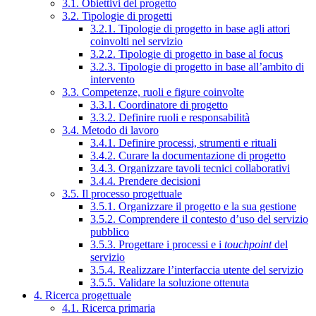
3.1. Obiettivi del progetto
3.2. Tipologie di progetti
3.2.1. Tipologie di progetto in base agli attori
coinvolti nel servizio
3.2.2. Tipologie di progetto in base al focus
3.2.3. Tipologie di progetto in base all’ambito di
intervento
3.3. Competenze, ruoli e figure coinvolte
3.3.1. Coordinatore di progetto
3.3.2. Definire ruoli e responsabilità
3.4. Metodo di lavoro
3.4.1. Definire processi, strumenti e rituali
3.4.2. Curare la documentazione di progetto
3.4.3. Organizzare tavoli tecnici collaborativi
3.4.4. Prendere decisioni
3.5. Il processo progettuale
3.5.1. Organizzare il progetto e la sua gestione
3.5.2. Comprendere il contesto d’uso del servizio
pubblico
3.5.3. Progettare i processi e i
touchpoint
del
servizio
3.5.4. Realizzare l’interfaccia utente del servizio
3.5.5. Validare la soluzione ottenuta
4. Ricerca progettuale
4.1. Ricerca primaria