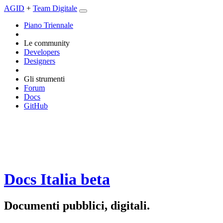
AGID
+
Team Digitale
Piano Triennale
Le community
Developers
Designers
Gli strumenti
Forum
Docs
GitHub
Docs Italia
beta
Documenti pubblici, digitali.