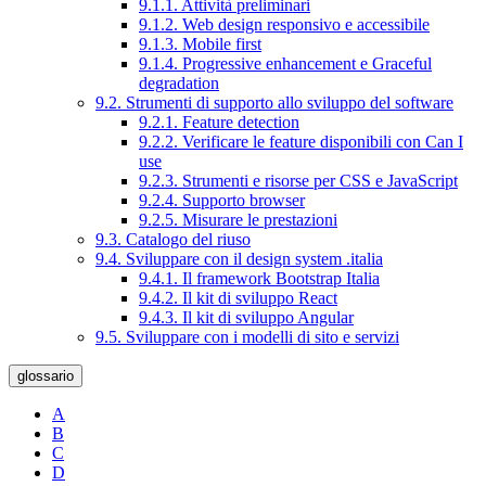
9.1.1. Attività preliminari
9.1.2. Web design responsivo e accessibile
9.1.3. Mobile first
9.1.4. Progressive enhancement e Graceful
degradation
9.2. Strumenti di supporto allo sviluppo del software
9.2.1. Feature detection
9.2.2. Verificare le feature disponibili con Can I
use
9.2.3. Strumenti e risorse per CSS e JavaScript
9.2.4. Supporto browser
9.2.5. Misurare le prestazioni
9.3. Catalogo del riuso
9.4. Sviluppare con il design system .italia
9.4.1. Il framework Bootstrap Italia
9.4.2. Il kit di sviluppo React
9.4.3. Il kit di sviluppo Angular
9.5. Sviluppare con i modelli di sito e servizi
glossario
A
B
C
D