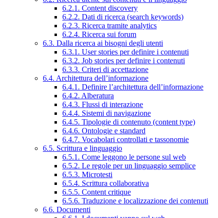
6.2.1. Content discovery
6.2.2. Dati di ricerca (search keywords)
6.2.3. Ricerca tramite analytics
6.2.4. Ricerca sui forum
6.3. Dalla ricerca ai bisogni degli utenti
6.3.1. User stories per definire i contenuti
6.3.2. Job stories per definire i contenuti
6.3.3. Criteri di accettazione
6.4. Architettura dell’informazione
6.4.1. Definire l’architettura dell’informazione
6.4.2. Alberatura
6.4.3. Flussi di interazione
6.4.4. Sistemi di navigazione
6.4.5. Tipologie di contenuto (content type)
6.4.6. Ontologie e standard
6.4.7. Vocabolari controllati e tassonomie
6.5. Scrittura e linguaggio
6.5.1. Come leggono le persone sul web
6.5.2. Le regole per un linguaggio semplice
6.5.3. Microtesti
6.5.4. Scrittura collaborativa
6.5.5. Content critique
6.5.6. Traduzione e localizzazione dei contenuti
6.6. Documenti