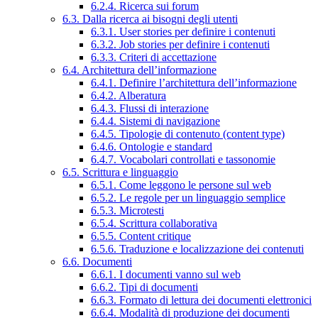
6.2.4. Ricerca sui forum
6.3. Dalla ricerca ai bisogni degli utenti
6.3.1. User stories per definire i contenuti
6.3.2. Job stories per definire i contenuti
6.3.3. Criteri di accettazione
6.4. Architettura dell’informazione
6.4.1. Definire l’architettura dell’informazione
6.4.2. Alberatura
6.4.3. Flussi di interazione
6.4.4. Sistemi di navigazione
6.4.5. Tipologie di contenuto (content type)
6.4.6. Ontologie e standard
6.4.7. Vocabolari controllati e tassonomie
6.5. Scrittura e linguaggio
6.5.1. Come leggono le persone sul web
6.5.2. Le regole per un linguaggio semplice
6.5.3. Microtesti
6.5.4. Scrittura collaborativa
6.5.5. Content critique
6.5.6. Traduzione e localizzazione dei contenuti
6.6. Documenti
6.6.1. I documenti vanno sul web
6.6.2. Tipi di documenti
6.6.3. Formato di lettura dei documenti elettronici
6.6.4. Modalità di produzione dei documenti