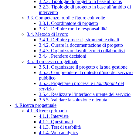
3.2.2. Tipologie di progetto in base al focus
3.2.3. Tipologie di progetto in base all’ambito di
intervento
3.3. Competenze, ruoli e figure coinvolte
3.3.1. Coordinatore di progetto
3.3.2. Definire ruoli e responsabilità
3.4. Metodo di lavoro
3.4.1. Definire processi, strumenti e rituali
3.4.2. Curare la documentazione di progetto
3.4.3. Organizzare tavoli tecnici collaborativi
3.4.4. Prendere decisioni
3.5. Il processo progettuale
3.5.1. Organizzare il progetto e la sua gestione
3.5.2. Comprendere il contesto d’uso del servizio
pubblico
3.5.3. Progettare i processi e i
touchpoint
del
servizio
3.5.4. Realizzare l’interfaccia utente del servizio
3.5.5. Validare la soluzione ottenuta
4. Ricerca progettuale
4.1. Ricerca primaria
4.1.1. Interviste
4.1.2. Questionari
4.1.3. Test di usabilità
4.1.4. Web analytics