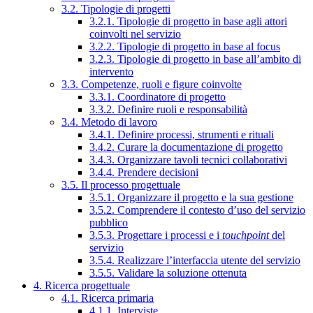
3.2. Tipologie di progetti
3.2.1. Tipologie di progetto in base agli attori
coinvolti nel servizio
3.2.2. Tipologie di progetto in base al focus
3.2.3. Tipologie di progetto in base all’ambito di
intervento
3.3. Competenze, ruoli e figure coinvolte
3.3.1. Coordinatore di progetto
3.3.2. Definire ruoli e responsabilità
3.4. Metodo di lavoro
3.4.1. Definire processi, strumenti e rituali
3.4.2. Curare la documentazione di progetto
3.4.3. Organizzare tavoli tecnici collaborativi
3.4.4. Prendere decisioni
3.5. Il processo progettuale
3.5.1. Organizzare il progetto e la sua gestione
3.5.2. Comprendere il contesto d’uso del servizio
pubblico
3.5.3. Progettare i processi e i
touchpoint
del
servizio
3.5.4. Realizzare l’interfaccia utente del servizio
3.5.5. Validare la soluzione ottenuta
4. Ricerca progettuale
4.1. Ricerca primaria
4.1.1. Interviste