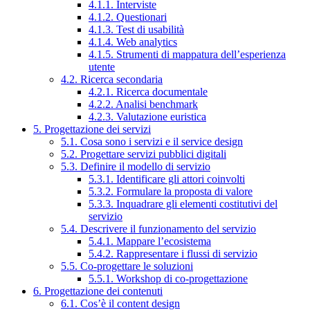
4.1.1. Interviste
4.1.2. Questionari
4.1.3. Test di usabilità
4.1.4. Web analytics
4.1.5. Strumenti di mappatura dell’esperienza
utente
4.2. Ricerca secondaria
4.2.1. Ricerca documentale
4.2.2. Analisi benchmark
4.2.3. Valutazione euristica
5. Progettazione dei servizi
5.1. Cosa sono i servizi e il service design
5.2. Progettare servizi pubblici digitali
5.3. Definire il modello di servizio
5.3.1. Identificare gli attori coinvolti
5.3.2. Formulare la proposta di valore
5.3.3. Inquadrare gli elementi costitutivi del
servizio
5.4. Descrivere il funzionamento del servizio
5.4.1. Mappare l’ecosistema
5.4.2. Rappresentare i flussi di servizio
5.5. Co-progettare le soluzioni
5.5.1. Workshop di co-progettazione
6. Progettazione dei contenuti
6.1. Cos’è il content design