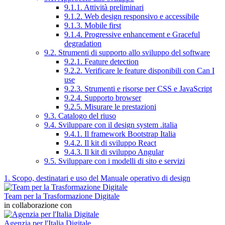
9.1.1. Attività preliminari
9.1.2. Web design responsivo e accessibile
9.1.3. Mobile first
9.1.4. Progressive enhancement e Graceful
degradation
9.2. Strumenti di supporto allo sviluppo del software
9.2.1. Feature detection
9.2.2. Verificare le feature disponibili con Can I
use
9.2.3. Strumenti e risorse per CSS e JavaScript
9.2.4. Supporto browser
9.2.5. Misurare le prestazioni
9.3. Catalogo del riuso
9.4. Sviluppare con il design system .italia
9.4.1. Il framework Bootstrap Italia
9.4.2. Il kit di sviluppo React
9.4.3. Il kit di sviluppo Angular
9.5. Sviluppare con i modelli di sito e servizi
1. Scopo, destinatari e uso del Manuale operativo di design
Team per la Trasformazione Digitale
in collaborazione con
Agenzia per l'Italia Digitale