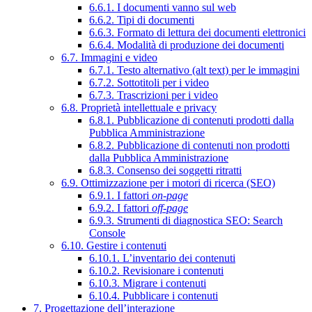
6.6.1. I documenti vanno sul web
6.6.2. Tipi di documenti
6.6.3. Formato di lettura dei documenti elettronici
6.6.4. Modalità di produzione dei documenti
6.7. Immagini e video
6.7.1. Testo alternativo (alt text) per le immagini
6.7.2. Sottotitoli per i video
6.7.3. Trascrizioni per i video
6.8. Proprietà intellettuale e privacy
6.8.1. Pubblicazione di contenuti prodotti dalla
Pubblica Amministrazione
6.8.2. Pubblicazione di contenuti non prodotti
dalla Pubblica Amministrazione
6.8.3. Consenso dei soggetti ritratti
6.9. Ottimizzazione per i motori di ricerca (SEO)
6.9.1. I fattori
on-page
6.9.2. I fattori
off-page
6.9.3. Strumenti di diagnostica SEO: Search
Console
6.10. Gestire i contenuti
6.10.1. L’inventario dei contenuti
6.10.2. Revisionare i contenuti
6.10.3. Migrare i contenuti
6.10.4. Pubblicare i contenuti
7. Progettazione dell’interazione