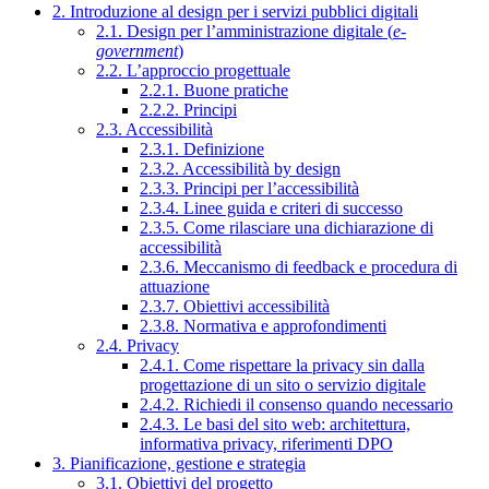
2. Introduzione al design per i servizi pubblici digitali
2.1. Design per l’amministrazione digitale (
e-
government
)
2.2. L’approccio progettuale
2.2.1. Buone pratiche
2.2.2. Principi
2.3. Accessibilità
2.3.1. Definizione
2.3.2. Accessibilità by design
2.3.3. Principi per l’accessibilità
2.3.4. Linee guida e criteri di successo
2.3.5. Come rilasciare una dichiarazione di
accessibilità
2.3.6. Meccanismo di feedback e procedura di
attuazione
2.3.7. Obiettivi accessibilità
2.3.8. Normativa e approfondimenti
2.4. Privacy
2.4.1. Come rispettare la privacy sin dalla
progettazione di un sito o servizio digitale
2.4.2. Richiedi il consenso quando necessario
2.4.3. Le basi del sito web: architettura,
informativa privacy, riferimenti DPO
3. Pianificazione, gestione e strategia
3.1. Obiettivi del progetto