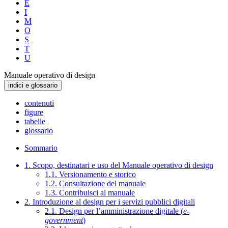
E
I
M
O
S
T
U
Manuale operativo di design
indici e glossario
contenuti
figure
tabelle
glossario
Sommario
1. Scopo, destinatari e uso del Manuale operativo di design
1.1. Versionamento e storico
1.2. Consultazione del manuale
1.3. Contribuisci al manuale
2. Introduzione al design per i servizi pubblici digitali
2.1. Design per l’amministrazione digitale (
e-
government
)