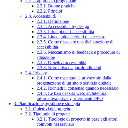
2.2. L’approccio progettuale
2.2.1. Buone pratiche
2.2.2. Principi
2.3. Accessibilità
2.3.1. Definizione
2.3.2. Accessibilità by design
2.3.3. Principi per l’accessibilità
2.3.4. Linee guida e criteri di successo
2.3.5. Come rilasciare una dichiarazione di
accessibilità
2.3.6. Meccanismo di feedback e procedura di
attuazione
2.3.7. Obiettivi accessibilità
2.3.8. Normativa e approfondimenti
2.4. Privacy
2.4.1. Come rispettare la privacy sin dalla
progettazione di un sito o servizio digitale
2.4.2. Richiedi il consenso quando necessario
2.4.3. Le basi del sito web: architettura,
informativa privacy, riferimenti DPO
3. Pianificazione, gestione e strategia
3.1. Obiettivi del progetto
3.2. Tipologie di progetti
3.2.1. Tipologie di progetto in base agli attori
coinvolti nel servizio