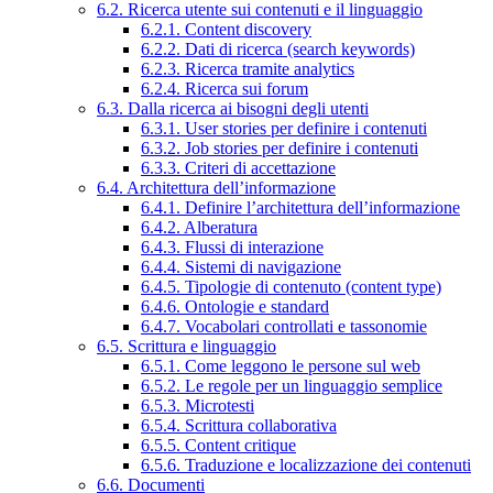
6.2. Ricerca utente sui contenuti e il linguaggio
6.2.1. Content discovery
6.2.2. Dati di ricerca (search keywords)
6.2.3. Ricerca tramite analytics
6.2.4. Ricerca sui forum
6.3. Dalla ricerca ai bisogni degli utenti
6.3.1. User stories per definire i contenuti
6.3.2. Job stories per definire i contenuti
6.3.3. Criteri di accettazione
6.4. Architettura dell’informazione
6.4.1. Definire l’architettura dell’informazione
6.4.2. Alberatura
6.4.3. Flussi di interazione
6.4.4. Sistemi di navigazione
6.4.5. Tipologie di contenuto (content type)
6.4.6. Ontologie e standard
6.4.7. Vocabolari controllati e tassonomie
6.5. Scrittura e linguaggio
6.5.1. Come leggono le persone sul web
6.5.2. Le regole per un linguaggio semplice
6.5.3. Microtesti
6.5.4. Scrittura collaborativa
6.5.5. Content critique
6.5.6. Traduzione e localizzazione dei contenuti
6.6. Documenti