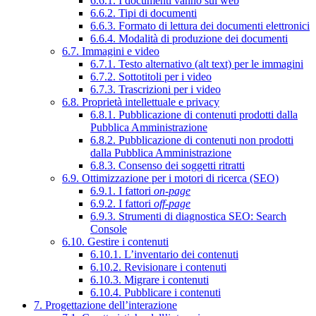
6.6.1. I documenti vanno sul web
6.6.2. Tipi di documenti
6.6.3. Formato di lettura dei documenti elettronici
6.6.4. Modalità di produzione dei documenti
6.7. Immagini e video
6.7.1. Testo alternativo (alt text) per le immagini
6.7.2. Sottotitoli per i video
6.7.3. Trascrizioni per i video
6.8. Proprietà intellettuale e privacy
6.8.1. Pubblicazione di contenuti prodotti dalla
Pubblica Amministrazione
6.8.2. Pubblicazione di contenuti non prodotti
dalla Pubblica Amministrazione
6.8.3. Consenso dei soggetti ritratti
6.9. Ottimizzazione per i motori di ricerca (SEO)
6.9.1. I fattori
on-page
6.9.2. I fattori
off-page
6.9.3. Strumenti di diagnostica SEO: Search
Console
6.10. Gestire i contenuti
6.10.1. L’inventario dei contenuti
6.10.2. Revisionare i contenuti
6.10.3. Migrare i contenuti
6.10.4. Pubblicare i contenuti
7. Progettazione dell’interazione