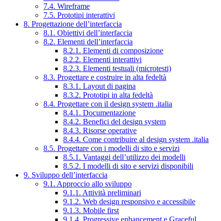
7.4. Wireframe
7.5. Prototipi interattivi
8. Progettazione dell’interfaccia
8.1. Obiettivi dell’interfaccia
8.2. Elementi dell’interfaccia
8.2.1. Elementi di composizione
8.2.2. Elementi interattivi
8.2.3. Elementi testuali (microtesti)
8.3. Progettare e costruire in alta fedeltà
8.3.1. Layout di pagina
8.3.2. Prototipi in alta fedeltà
8.4. Progettare con il design system .italia
8.4.1. Documentazione
8.4.2. Benefici del design system
8.4.3. Risorse operative
8.4.4. Come contribuire al design system .italia
8.5. Progettare con i modelli di sito e servizi
8.5.1. Vantaggi dell’utilizzo dei modelli
8.5.2. I modelli di sito e servizi disponibili
9. Sviluppo dell’interfaccia
9.1. Approccio allo sviluppo
9.1.1. Attività preliminari
9.1.2. Web design responsivo e accessibile
9.1.3. Mobile first
9.1.4. Progressive enhancement e Graceful