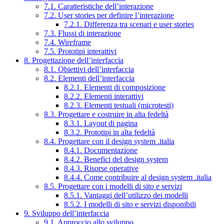
7.1. Caratteristiche dell’interazione
7.2. User stories per definire l’interazione
7.2.1. Differenza tra scenari e user stories
7.3. Flussi di interazione
7.4. Wireframe
7.5. Prototipi interattivi
8. Progettazione dell’interfaccia
8.1. Obiettivi dell’interfaccia
8.2. Elementi dell’interfaccia
8.2.1. Elementi di composizione
8.2.2. Elementi interattivi
8.2.3. Elementi testuali (microtesti)
8.3. Progettare e costruire in alta fedeltà
8.3.1. Layout di pagina
8.3.2. Prototipi in alta fedeltà
8.4. Progettare con il design system .italia
8.4.1. Documentazione
8.4.2. Benefici del design system
8.4.3. Risorse operative
8.4.4. Come contribuire al design system .italia
8.5. Progettare con i modelli di sito e servizi
8.5.1. Vantaggi dell’utilizzo dei modelli
8.5.2. I modelli di sito e servizi disponibili
9. Sviluppo dell’interfaccia
9.1. Approccio allo sviluppo