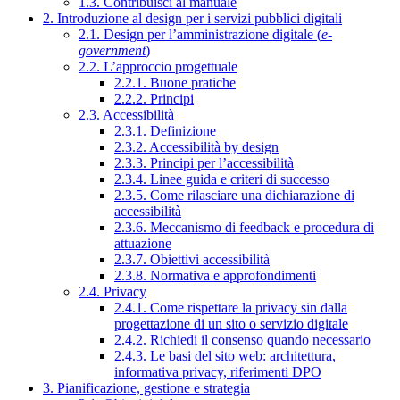
1.3. Contribuisci al manuale
2. Introduzione al design per i servizi pubblici digitali
2.1. Design per l’amministrazione digitale (
e-
government
)
2.2. L’approccio progettuale
2.2.1. Buone pratiche
2.2.2. Principi
2.3. Accessibilità
2.3.1. Definizione
2.3.2. Accessibilità by design
2.3.3. Principi per l’accessibilità
2.3.4. Linee guida e criteri di successo
2.3.5. Come rilasciare una dichiarazione di
accessibilità
2.3.6. Meccanismo di feedback e procedura di
attuazione
2.3.7. Obiettivi accessibilità
2.3.8. Normativa e approfondimenti
2.4. Privacy
2.4.1. Come rispettare la privacy sin dalla
progettazione di un sito o servizio digitale
2.4.2. Richiedi il consenso quando necessario
2.4.3. Le basi del sito web: architettura,
informativa privacy, riferimenti DPO
3. Pianificazione, gestione e strategia