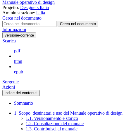
Manuale operativo di design
Progetto:
Designers Italia
Amministrazione:
italia
Cerca nel documento
Cerca nel documento
Informazioni
versione-corrente
Scarica
pdf
html
epub
Sorgente
Azioni
indice dei contenuti
Sommario
1. Scopo, destinatari e uso del Manuale operativo di design
1.1. Versionamento e storico
1.2. Consultazione del manuale
1.3. Contribuisci al manuale