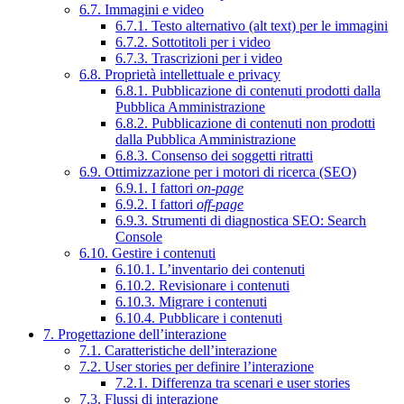
6.7. Immagini e video
6.7.1. Testo alternativo (alt text) per le immagini
6.7.2. Sottotitoli per i video
6.7.3. Trascrizioni per i video
6.8. Proprietà intellettuale e privacy
6.8.1. Pubblicazione di contenuti prodotti dalla
Pubblica Amministrazione
6.8.2. Pubblicazione di contenuti non prodotti
dalla Pubblica Amministrazione
6.8.3. Consenso dei soggetti ritratti
6.9. Ottimizzazione per i motori di ricerca (SEO)
6.9.1. I fattori
on-page
6.9.2. I fattori
off-page
6.9.3. Strumenti di diagnostica SEO: Search
Console
6.10. Gestire i contenuti
6.10.1. L’inventario dei contenuti
6.10.2. Revisionare i contenuti
6.10.3. Migrare i contenuti
6.10.4. Pubblicare i contenuti
7. Progettazione dell’interazione
7.1. Caratteristiche dell’interazione
7.2. User stories per definire l’interazione
7.2.1. Differenza tra scenari e user stories
7.3. Flussi di interazione