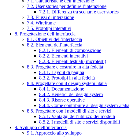
7.1. Caratteristiche dell’interazione
7.2. User stories per definire l’interazione
7.2.1. Differenza tra scenari e user stories
7.3. Flussi di interazione
7.4. Wireframe
7.5. Prototipi interattivi
8. Progettazione dell’interfaccia
8.1. Obiettivi dell’interfaccia
8.2. Elementi dell’interfaccia
8.2.1. Elementi di composizione
8.2.2. Elementi interattivi
8.2.3. Elementi testuali (microtesti)
8.3. Progettare e costruire in alta fedeltà
8.3.1. Layout di pagina
8.3.2. Prototipi in alta fedeltà
8.4. Progettare con il design system .italia
8.4.1. Documentazione
8.4.2. Benefici del design system
8.4.3. Risorse operative
8.4.4. Come contribuire al design system .italia
8.5. Progettare con i modelli di sito e servizi
8.5.1. Vantaggi dell’utilizzo dei modelli
8.5.2. I modelli di sito e servizi disponibili
9. Sviluppo dell’interfaccia
9.1. Approccio allo sviluppo