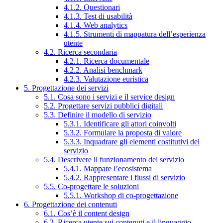
4.1.2. Questionari
4.1.3. Test di usabilità
4.1.4. Web analytics
4.1.5. Strumenti di mappatura dell’esperienza
utente
4.2. Ricerca secondaria
4.2.1. Ricerca documentale
4.2.2. Analisi benchmark
4.2.3. Valutazione euristica
5. Progettazione dei servizi
5.1. Cosa sono i servizi e il service design
5.2. Progettare servizi pubblici digitali
5.3. Definire il modello di servizio
5.3.1. Identificare gli attori coinvolti
5.3.2. Formulare la proposta di valore
5.3.3. Inquadrare gli elementi costitutivi del
servizio
5.4. Descrivere il funzionamento del servizio
5.4.1. Mappare l’ecosistema
5.4.2. Rappresentare i flussi di servizio
5.5. Co-progettare le soluzioni
5.5.1. Workshop di co-progettazione
6. Progettazione dei contenuti
6.1. Cos’è il content design
6.2. Ricerca utente sui contenuti e il linguaggio