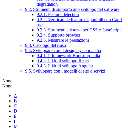
degradation
9.2. Strumenti di supporto allo sviluppo del software
9.2.1. Feature detection
9.2.2. Verificare le feature disponibili con Can I
use
9.2.3. Strumenti e risorse per CSS e JavaScript
9.2.4. Supporto browser
9.2.5. Misurare le prestazioni
9.3. Catalogo del riuso
9.4. Sviluppare con il design system .italia
9.4.1. Il framework Bootstrap Italia
9.4.2. Il kit di sviluppo React
9.4.3. Il kit di sviluppo Angular
9.5. Sviluppare con i modelli di sito e servizi
None
None
A
B
C
D
E
I
M