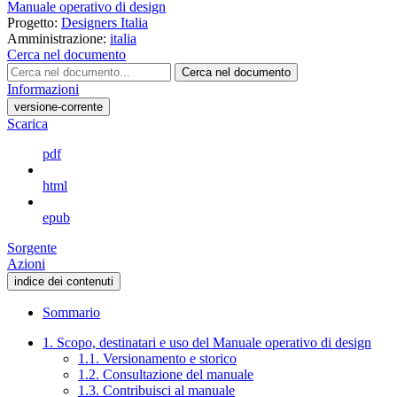
Manuale operativo di design
Progetto:
Designers Italia
Amministrazione:
italia
Cerca nel documento
Cerca nel documento
Informazioni
versione-corrente
Scarica
pdf
html
epub
Sorgente
Azioni
indice dei contenuti
Sommario
1. Scopo, destinatari e uso del Manuale operativo di design
1.1. Versionamento e storico
1.2. Consultazione del manuale
1.3. Contribuisci al manuale