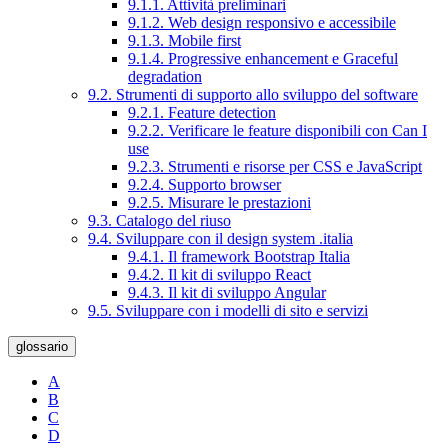
9.1.1. Attività preliminari
9.1.2. Web design responsivo e accessibile
9.1.3. Mobile first
9.1.4. Progressive enhancement e Graceful
degradation
9.2. Strumenti di supporto allo sviluppo del software
9.2.1. Feature detection
9.2.2. Verificare le feature disponibili con Can I
use
9.2.3. Strumenti e risorse per CSS e JavaScript
9.2.4. Supporto browser
9.2.5. Misurare le prestazioni
9.3. Catalogo del riuso
9.4. Sviluppare con il design system .italia
9.4.1. Il framework Bootstrap Italia
9.4.2. Il kit di sviluppo React
9.4.3. Il kit di sviluppo Angular
9.5. Sviluppare con i modelli di sito e servizi
glossario
A
B
C
D