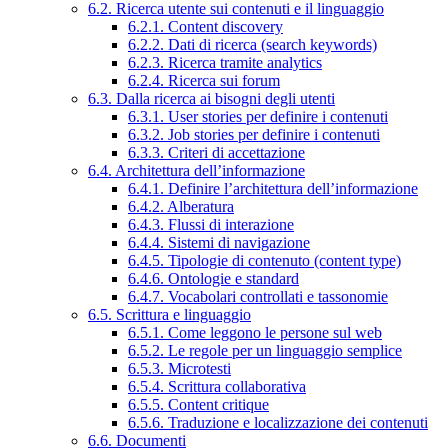
6.2. Ricerca utente sui contenuti e il linguaggio
6.2.1. Content discovery
6.2.2. Dati di ricerca (search keywords)
6.2.3. Ricerca tramite analytics
6.2.4. Ricerca sui forum
6.3. Dalla ricerca ai bisogni degli utenti
6.3.1. User stories per definire i contenuti
6.3.2. Job stories per definire i contenuti
6.3.3. Criteri di accettazione
6.4. Architettura dell’informazione
6.4.1. Definire l’architettura dell’informazione
6.4.2. Alberatura
6.4.3. Flussi di interazione
6.4.4. Sistemi di navigazione
6.4.5. Tipologie di contenuto (content type)
6.4.6. Ontologie e standard
6.4.7. Vocabolari controllati e tassonomie
6.5. Scrittura e linguaggio
6.5.1. Come leggono le persone sul web
6.5.2. Le regole per un linguaggio semplice
6.5.3. Microtesti
6.5.4. Scrittura collaborativa
6.5.5. Content critique
6.5.6. Traduzione e localizzazione dei contenuti
6.6. Documenti