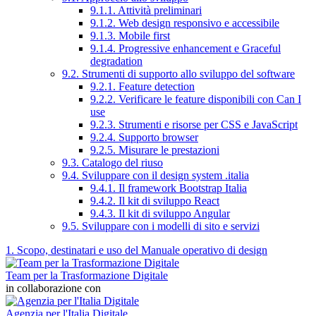
9.1.1. Attività preliminari
9.1.2. Web design responsivo e accessibile
9.1.3. Mobile first
9.1.4. Progressive enhancement e Graceful
degradation
9.2. Strumenti di supporto allo sviluppo del software
9.2.1. Feature detection
9.2.2. Verificare le feature disponibili con Can I
use
9.2.3. Strumenti e risorse per CSS e JavaScript
9.2.4. Supporto browser
9.2.5. Misurare le prestazioni
9.3. Catalogo del riuso
9.4. Sviluppare con il design system .italia
9.4.1. Il framework Bootstrap Italia
9.4.2. Il kit di sviluppo React
9.4.3. Il kit di sviluppo Angular
9.5. Sviluppare con i modelli di sito e servizi
1. Scopo, destinatari e uso del Manuale operativo di design
Team per la Trasformazione Digitale
in collaborazione con
Agenzia per l'Italia Digitale