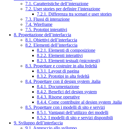
7.1. Caratteristiche dell’interazione
7.2. User stories per definire l’interazione
7.2.1. Differenza tra scenari e user stories
7.3. Flussi di interazione
7.4. Wireframe
7.5. Prototipi interattivi
8. Progettazione dell’interfaccia
8.1. Obiettivi dell’interfaccia
8.2. Elementi dell’interfaccia
8.2.1. Elementi di composizione
8.2.2. Elementi interattivi
8.2.3. Elementi testuali (microtesti)
8.3. Progettare e costruire in alta fedeltà
8.3.1. Layout di pagina
8.3.2. Prototipi in alta fedeltà
8.4. Progettare con il design system .italia
8.4.1. Documentazione
8.4.2. Benefici del design system
8.4.3. Risorse operative
8.4.4. Come contribuire al design system .italia
8.5. Progettare con i modelli di sito e servizi
8.5.1. Vantaggi dell’utilizzo dei modelli
8.5.2. I modelli di sito e servizi disponibili
9. Sviluppo dell’interfaccia
9.1. Approccio allo sviluppo