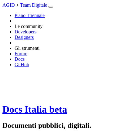
AGID
+
Team Digitale
Piano Triennale
Le community
Developers
Designers
Gli strumenti
Forum
Docs
GitHub
Docs Italia
beta
Documenti pubblici, digitali.