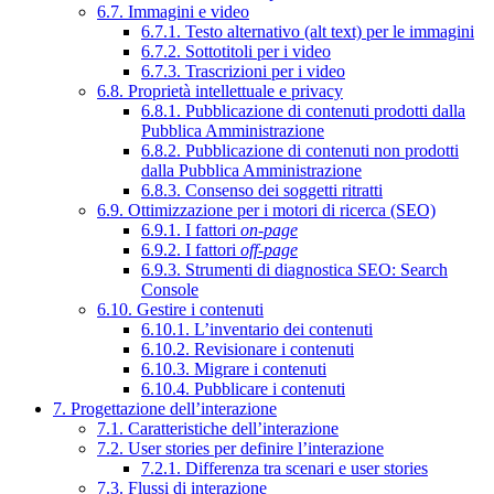
6.7. Immagini e video
6.7.1. Testo alternativo (alt text) per le immagini
6.7.2. Sottotitoli per i video
6.7.3. Trascrizioni per i video
6.8. Proprietà intellettuale e privacy
6.8.1. Pubblicazione di contenuti prodotti dalla
Pubblica Amministrazione
6.8.2. Pubblicazione di contenuti non prodotti
dalla Pubblica Amministrazione
6.8.3. Consenso dei soggetti ritratti
6.9. Ottimizzazione per i motori di ricerca (SEO)
6.9.1. I fattori
on-page
6.9.2. I fattori
off-page
6.9.3. Strumenti di diagnostica SEO: Search
Console
6.10. Gestire i contenuti
6.10.1. L’inventario dei contenuti
6.10.2. Revisionare i contenuti
6.10.3. Migrare i contenuti
6.10.4. Pubblicare i contenuti
7. Progettazione dell’interazione
7.1. Caratteristiche dell’interazione
7.2. User stories per definire l’interazione
7.2.1. Differenza tra scenari e user stories
7.3. Flussi di interazione