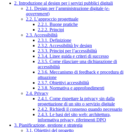
2. Introduzione al design per i servizi pubblici digitali
2.1. Design per l’amministrazione digitale (
e-
government
)
2.2. L’approccio progettuale
2.2.1. Buone pratiche
2.2.2. Principi
2.3. Accessibilità
2.3.1. Definizione
2.3.2. Accessibilità by design
2.3.3. Principi per l’accessibilità
2.3.4. Linee guida e criteri di successo
2.3.5. Come rilasciare una dichiarazione di
accessibilità
2.3.6. Meccanismo di feedback e procedura di
attuazione
2.3.7. Obiettivi accessibilità
2.3.8. Normativa e approfondimenti
2.4. Privacy
2.4.1. Come rispettare la privacy sin dalla
progettazione di un sito o servizio digitale
2.4.2. Richiedi il consenso quando necessario
2.4.3. Le basi del sito web: architettura,
informativa privacy, riferimenti DPO
3. Pianificazione, gestione e strategia
3.1. Obiettivi del progetto