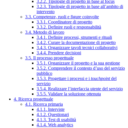
3.2.2. Tipologie di progetto in base al focus
3.2.3. Tipologie di progetto in base all’ambito di
intervento
3.3. Competenze, ruoli e figure coinvolte
3.3.1. Coordinatore di progetto
3.3.2. Definire ruoli e responsabilità
3.4. Metodo di lavoro
3.4.1. Definire processi, strumenti e rituali
3.4.2. Curare la documentazione di progetto
3.4.3. Organizzare tavoli tecnici collaborativi
3.4.4. Prendere decisioni
3.5. Il processo progettuale
3.5.1. Organizzare il progetto e la sua gestione
3.5.2. Comprendere il contesto d’uso del servizio
pubblico
3.5.3. Progettare i processi e i
touchpoint
del
servizio
3.5.4. Realizzare l’interfaccia utente del servizio
3.5.5. Validare la soluzione ottenuta
4. Ricerca progettuale
4.1. Ricerca primaria
4.1.1. Interviste
4.1.2. Questionari
4.1.3. Test di usabilità
4.1.4. Web analytics