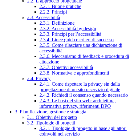
2.2. L’approccio progettuale
2.2.1. Buone pratiche
2.2.2. Principi
2.3. Accessibilità
2.3.1. Definizione
2.3.2. Accessibilità by design
2.3.3. Principi per l’accessibilità
2.3.4. Linee guida e criteri di successo
2.3.5. Come rilasciare una dichiarazione di
accessibilità
2.3.6. Meccanismo di feedback e procedura di
attuazione
2.3.7. Obiettivi accessibilità
2.3.8. Normativa e approfondimenti
2.4. Privacy
2.4.1. Come rispettare la privacy sin dalla
progettazione di un sito o servizio digitale
2.4.2. Richiedi il consenso quando necessario
2.4.3. Le basi del sito web: architettura,
informativa privacy, riferimenti DPO
3. Pianificazione, gestione e strategia
3.1. Obiettivi del progetto
3.2. Tipologie di progetti
3.2.1. Tipologie di progetto in base agli attori
coinvolti nel servizio