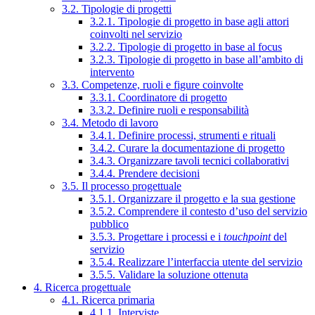
3.2. Tipologie di progetti
3.2.1. Tipologie di progetto in base agli attori
coinvolti nel servizio
3.2.2. Tipologie di progetto in base al focus
3.2.3. Tipologie di progetto in base all’ambito di
intervento
3.3. Competenze, ruoli e figure coinvolte
3.3.1. Coordinatore di progetto
3.3.2. Definire ruoli e responsabilità
3.4. Metodo di lavoro
3.4.1. Definire processi, strumenti e rituali
3.4.2. Curare la documentazione di progetto
3.4.3. Organizzare tavoli tecnici collaborativi
3.4.4. Prendere decisioni
3.5. Il processo progettuale
3.5.1. Organizzare il progetto e la sua gestione
3.5.2. Comprendere il contesto d’uso del servizio
pubblico
3.5.3. Progettare i processi e i
touchpoint
del
servizio
3.5.4. Realizzare l’interfaccia utente del servizio
3.5.5. Validare la soluzione ottenuta
4. Ricerca progettuale
4.1. Ricerca primaria
4.1.1. Interviste