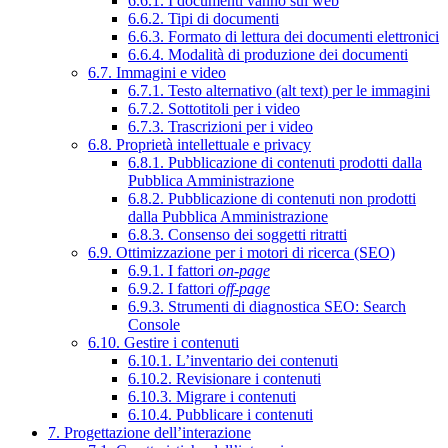
6.6.1. I documenti vanno sul web
6.6.2. Tipi di documenti
6.6.3. Formato di lettura dei documenti elettronici
6.6.4. Modalità di produzione dei documenti
6.7. Immagini e video
6.7.1. Testo alternativo (alt text) per le immagini
6.7.2. Sottotitoli per i video
6.7.3. Trascrizioni per i video
6.8. Proprietà intellettuale e privacy
6.8.1. Pubblicazione di contenuti prodotti dalla
Pubblica Amministrazione
6.8.2. Pubblicazione di contenuti non prodotti
dalla Pubblica Amministrazione
6.8.3. Consenso dei soggetti ritratti
6.9. Ottimizzazione per i motori di ricerca (SEO)
6.9.1. I fattori
on-page
6.9.2. I fattori
off-page
6.9.3. Strumenti di diagnostica SEO: Search
Console
6.10. Gestire i contenuti
6.10.1. L’inventario dei contenuti
6.10.2. Revisionare i contenuti
6.10.3. Migrare i contenuti
6.10.4. Pubblicare i contenuti
7. Progettazione dell’interazione