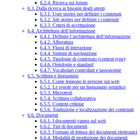
6.2.4. Ricerca sui forum
6.3. Dalla ricerca ai bisogni degli utenti
6.3.1. User stories per definire i contenuti
6.3.2. Job stories per definire i contenuti
6.3.3. Criteri di accettazione
6.4. Architettura dell’informazione
6.4.1. Definire l’architettura dell’informazione
6.4.2. Alberatura
6.4.3. Flussi di interazione
6.4.4. Sistemi di navigazione
6.4.5. Tipologie di contenuto (content type)
6.4.6. Ontologie e standard
6.4.7. Vocabolari controllati e tassonomie
6.5. Scrittura e linguaggio
6.5.1. Come leggono le persone sul web
6.5.2. Le regole per un linguaggio semplice
6.5.3. Microtesti
6.5.4. Scrittura collaborativa
6.5.5. Content critique
6.5.6. Traduzione e localizzazione dei contenuti
6.6. Documenti
6.6.1. I documenti vanno sul web
6.6.2. Tipi di documenti
6.6.3. Formato di lettura dei documenti elettronici
6.6.4. Modalità di produzione dei documenti