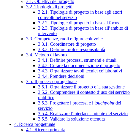
3.1. Obiettivi del progetto
3.2. Tipologie di progetti
3.2.1. Tipologie di progetto in base agli attori
coinvolti nel servizio
3.2.2. Tipologie di progetto in base al focus
3.2.3. Tipologie di progetto in base all’ambito di
intervento
3.3. Competenze, ruoli e figure coinvolte
3.3.1. Coordinatore di progetto
3.3.2. Definire ruoli e responsabilità
3.4. Metodo di lavoro
3.4.1. Definire processi, strumenti e rituali
3.4.2. Curare la documentazione di progetto
3.4.3. Organizzare tavoli tecnici collaborativi
3.4.4. Prendere decisioni
3.5. Il processo progettuale
3.5.1. Organizzare il progetto e la sua gestione
3.5.2. Comprendere il contesto d’uso del servizio
pubblico
3.5.3. Progettare i processi e i
touchpoint
del
servizio
3.5.4. Realizzare l’interfaccia utente del servizio
3.5.5. Validare la soluzione ottenuta
4. Ricerca progettuale
4.1. Ricerca primaria