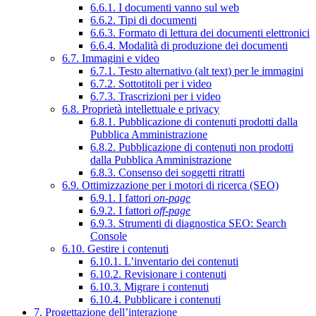
6.6.1. I documenti vanno sul web
6.6.2. Tipi di documenti
6.6.3. Formato di lettura dei documenti elettronici
6.6.4. Modalità di produzione dei documenti
6.7. Immagini e video
6.7.1. Testo alternativo (alt text) per le immagini
6.7.2. Sottotitoli per i video
6.7.3. Trascrizioni per i video
6.8. Proprietà intellettuale e privacy
6.8.1. Pubblicazione di contenuti prodotti dalla
Pubblica Amministrazione
6.8.2. Pubblicazione di contenuti non prodotti
dalla Pubblica Amministrazione
6.8.3. Consenso dei soggetti ritratti
6.9. Ottimizzazione per i motori di ricerca (SEO)
6.9.1. I fattori
on-page
6.9.2. I fattori
off-page
6.9.3. Strumenti di diagnostica SEO: Search
Console
6.10. Gestire i contenuti
6.10.1. L’inventario dei contenuti
6.10.2. Revisionare i contenuti
6.10.3. Migrare i contenuti
6.10.4. Pubblicare i contenuti
7. Progettazione dell’interazione