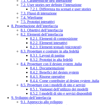
7.1. Caratteristiche dell’interazione
7.2. User stories per definire l’interazione
7.2.1. Differenza tra scenari e user stories
7.3. Flussi di interazione
7.4. Wireframe
7.5. Prototipi interattivi
8. Progettazione dell’interfaccia
8.1. Obiettivi dell’interfaccia
8.2. Elementi dell’interfaccia
8.2.1. Elementi di composizione
8.2.2. Elementi interattivi
8.2.3. Elementi testuali (microtesti)
8.3. Progettare e costruire in alta fedeltà
8.3.1. Layout di pagina
8.3.2. Prototipi in alta fedeltà
8.4. Progettare con il design system .italia
8.4.1. Documentazione
8.4.2. Benefici del design system
8.4.3. Risorse operative
8.4.4. Come contribuire al design system .italia
8.5. Progettare con i modelli di sito e servizi
8.5.1. Vantaggi dell’utilizzo dei modelli
8.5.2. I modelli di sito e servizi disponibili
9. Sviluppo dell’interfaccia
9.1. Approccio allo sviluppo