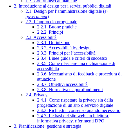
1.3. Contribuisci al manuale
2. Introduzione al design per i servizi pubblici digitali
2.1. Design per l’amministrazione digitale (
e-
government
)
2.2. L’approccio progettuale
2.2.1. Buone pratiche
2.2.2. Principi
2.3. Accessibilità
2.3.1. Definizione
2.3.2. Accessibilità by design
2.3.3. Principi per l’accessibilità
2.3.4. Linee guida e criteri di successo
2.3.5. Come rilasciare una dichiarazione di
accessibilità
2.3.6. Meccanismo di feedback e procedura di
attuazione
2.3.7. Obiettivi accessibilità
2.3.8. Normativa e approfondimenti
2.4. Privacy
2.4.1. Come rispettare la privacy sin dalla
progettazione di un sito o servizio digitale
2.4.2. Richiedi il consenso quando necessario
2.4.3. Le basi del sito web: architettura,
informativa privacy, riferimenti DPO
3. Pianificazione, gestione e strategia