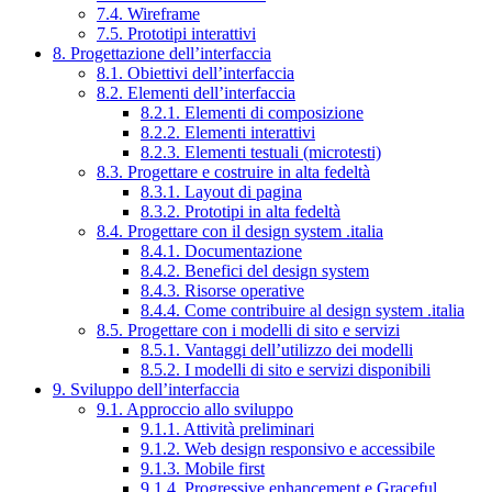
7.4. Wireframe
7.5. Prototipi interattivi
8. Progettazione dell’interfaccia
8.1. Obiettivi dell’interfaccia
8.2. Elementi dell’interfaccia
8.2.1. Elementi di composizione
8.2.2. Elementi interattivi
8.2.3. Elementi testuali (microtesti)
8.3. Progettare e costruire in alta fedeltà
8.3.1. Layout di pagina
8.3.2. Prototipi in alta fedeltà
8.4. Progettare con il design system .italia
8.4.1. Documentazione
8.4.2. Benefici del design system
8.4.3. Risorse operative
8.4.4. Come contribuire al design system .italia
8.5. Progettare con i modelli di sito e servizi
8.5.1. Vantaggi dell’utilizzo dei modelli
8.5.2. I modelli di sito e servizi disponibili
9. Sviluppo dell’interfaccia
9.1. Approccio allo sviluppo
9.1.1. Attività preliminari
9.1.2. Web design responsivo e accessibile
9.1.3. Mobile first
9.1.4. Progressive enhancement e Graceful