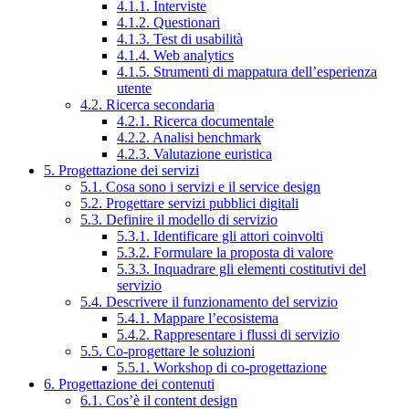
4.1.1. Interviste
4.1.2. Questionari
4.1.3. Test di usabilità
4.1.4. Web analytics
4.1.5. Strumenti di mappatura dell’esperienza
utente
4.2. Ricerca secondaria
4.2.1. Ricerca documentale
4.2.2. Analisi benchmark
4.2.3. Valutazione euristica
5. Progettazione dei servizi
5.1. Cosa sono i servizi e il service design
5.2. Progettare servizi pubblici digitali
5.3. Definire il modello di servizio
5.3.1. Identificare gli attori coinvolti
5.3.2. Formulare la proposta di valore
5.3.3. Inquadrare gli elementi costitutivi del
servizio
5.4. Descrivere il funzionamento del servizio
5.4.1. Mappare l’ecosistema
5.4.2. Rappresentare i flussi di servizio
5.5. Co-progettare le soluzioni
5.5.1. Workshop di co-progettazione
6. Progettazione dei contenuti
6.1. Cos’è il content design