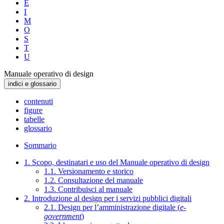
E
I
M
O
S
T
U
Manuale operativo di design
indici e glossario
contenuti
figure
tabelle
glossario
Sommario
1. Scopo, destinatari e uso del Manuale operativo di design
1.1. Versionamento e storico
1.2. Consultazione del manuale
1.3. Contribuisci al manuale
2. Introduzione al design per i servizi pubblici digitali
2.1. Design per l’amministrazione digitale (
e-
government
)