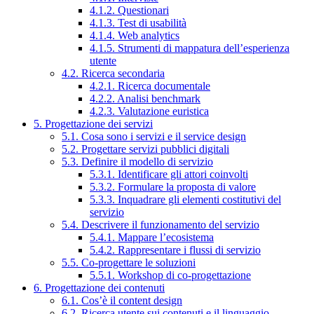
4.1.2. Questionari
4.1.3. Test di usabilità
4.1.4. Web analytics
4.1.5. Strumenti di mappatura dell’esperienza
utente
4.2. Ricerca secondaria
4.2.1. Ricerca documentale
4.2.2. Analisi benchmark
4.2.3. Valutazione euristica
5. Progettazione dei servizi
5.1. Cosa sono i servizi e il service design
5.2. Progettare servizi pubblici digitali
5.3. Definire il modello di servizio
5.3.1. Identificare gli attori coinvolti
5.3.2. Formulare la proposta di valore
5.3.3. Inquadrare gli elementi costitutivi del
servizio
5.4. Descrivere il funzionamento del servizio
5.4.1. Mappare l’ecosistema
5.4.2. Rappresentare i flussi di servizio
5.5. Co-progettare le soluzioni
5.5.1. Workshop di co-progettazione
6. Progettazione dei contenuti
6.1. Cos’è il content design
6.2. Ricerca utente sui contenuti e il linguaggio