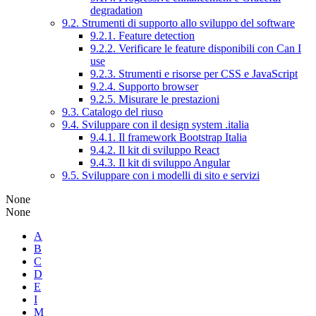
degradation
9.2. Strumenti di supporto allo sviluppo del software
9.2.1. Feature detection
9.2.2. Verificare le feature disponibili con Can I
use
9.2.3. Strumenti e risorse per CSS e JavaScript
9.2.4. Supporto browser
9.2.5. Misurare le prestazioni
9.3. Catalogo del riuso
9.4. Sviluppare con il design system .italia
9.4.1. Il framework Bootstrap Italia
9.4.2. Il kit di sviluppo React
9.4.3. Il kit di sviluppo Angular
9.5. Sviluppare con i modelli di sito e servizi
None
None
A
B
C
D
E
I
M