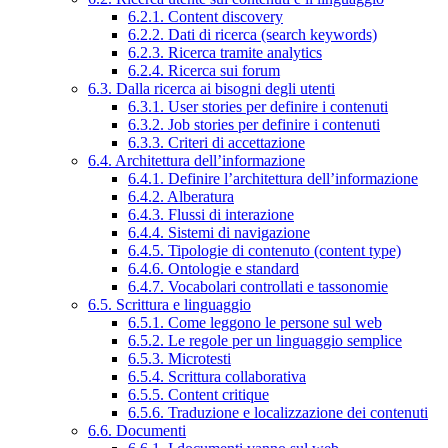
6.2.1. Content discovery
6.2.2. Dati di ricerca (search keywords)
6.2.3. Ricerca tramite analytics
6.2.4. Ricerca sui forum
6.3. Dalla ricerca ai bisogni degli utenti
6.3.1. User stories per definire i contenuti
6.3.2. Job stories per definire i contenuti
6.3.3. Criteri di accettazione
6.4. Architettura dell’informazione
6.4.1. Definire l’architettura dell’informazione
6.4.2. Alberatura
6.4.3. Flussi di interazione
6.4.4. Sistemi di navigazione
6.4.5. Tipologie di contenuto (content type)
6.4.6. Ontologie e standard
6.4.7. Vocabolari controllati e tassonomie
6.5. Scrittura e linguaggio
6.5.1. Come leggono le persone sul web
6.5.2. Le regole per un linguaggio semplice
6.5.3. Microtesti
6.5.4. Scrittura collaborativa
6.5.5. Content critique
6.5.6. Traduzione e localizzazione dei contenuti
6.6. Documenti