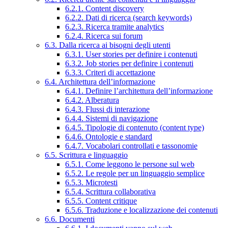
6.2.1. Content discovery
6.2.2. Dati di ricerca (search keywords)
6.2.3. Ricerca tramite analytics
6.2.4. Ricerca sui forum
6.3. Dalla ricerca ai bisogni degli utenti
6.3.1. User stories per definire i contenuti
6.3.2. Job stories per definire i contenuti
6.3.3. Criteri di accettazione
6.4. Architettura dell’informazione
6.4.1. Definire l’architettura dell’informazione
6.4.2. Alberatura
6.4.3. Flussi di interazione
6.4.4. Sistemi di navigazione
6.4.5. Tipologie di contenuto (content type)
6.4.6. Ontologie e standard
6.4.7. Vocabolari controllati e tassonomie
6.5. Scrittura e linguaggio
6.5.1. Come leggono le persone sul web
6.5.2. Le regole per un linguaggio semplice
6.5.3. Microtesti
6.5.4. Scrittura collaborativa
6.5.5. Content critique
6.5.6. Traduzione e localizzazione dei contenuti
6.6. Documenti