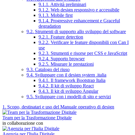
9.1.1. Attività preliminari
9.1.2. Web design responsivo e accessibile
9.1.3. Mobile first
9.1.4. Progressive enhancement e Graceful
degradation
9.2. Strumenti di supporto allo sviluppo del software
9.2.1. Feature detection
9.2.2. Verificare le feature disponibili con Can I
use
9.2.3. Strumenti e risorse per CSS e JavaScript
9.2.4. Supporto browser
9.2.5. Misurare le prestazioni
9.3. Catalogo del riuso
9.4. Sviluppare con il design system .italia
9.4.1. Il framework Bootstrap Italia
9.4.2. Il kit di sviluppo React
9.4.3. Il kit di sviluppo Angular
9.5. Sviluppare con i modelli di sito e servizi
1. Scopo, destinatari e uso del Manuale operativo di design
Team per la Trasformazione Digitale
in collaborazione con
Agenzia per l'Italia Digitale