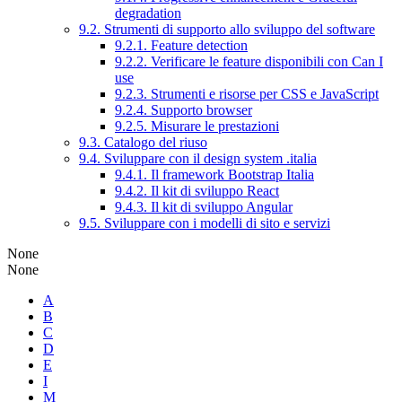
degradation
9.2. Strumenti di supporto allo sviluppo del software
9.2.1. Feature detection
9.2.2. Verificare le feature disponibili con Can I
use
9.2.3. Strumenti e risorse per CSS e JavaScript
9.2.4. Supporto browser
9.2.5. Misurare le prestazioni
9.3. Catalogo del riuso
9.4. Sviluppare con il design system .italia
9.4.1. Il framework Bootstrap Italia
9.4.2. Il kit di sviluppo React
9.4.3. Il kit di sviluppo Angular
9.5. Sviluppare con i modelli di sito e servizi
None
None
A
B
C
D
E
I
M