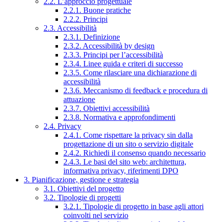
2.2. L’approccio progettuale
2.2.1. Buone pratiche
2.2.2. Principi
2.3. Accessibilità
2.3.1. Definizione
2.3.2. Accessibilità by design
2.3.3. Principi per l’accessibilità
2.3.4. Linee guida e criteri di successo
2.3.5. Come rilasciare una dichiarazione di
accessibilità
2.3.6. Meccanismo di feedback e procedura di
attuazione
2.3.7. Obiettivi accessibilità
2.3.8. Normativa e approfondimenti
2.4. Privacy
2.4.1. Come rispettare la privacy sin dalla
progettazione di un sito o servizio digitale
2.4.2. Richiedi il consenso quando necessario
2.4.3. Le basi del sito web: architettura,
informativa privacy, riferimenti DPO
3. Pianificazione, gestione e strategia
3.1. Obiettivi del progetto
3.2. Tipologie di progetti
3.2.1. Tipologie di progetto in base agli attori
coinvolti nel servizio