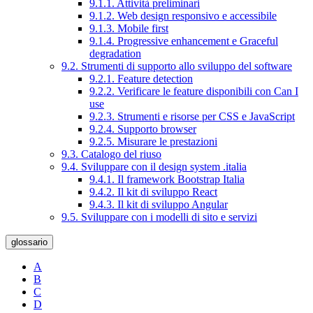
9.1.1. Attività preliminari
9.1.2. Web design responsivo e accessibile
9.1.3. Mobile first
9.1.4. Progressive enhancement e Graceful
degradation
9.2. Strumenti di supporto allo sviluppo del software
9.2.1. Feature detection
9.2.2. Verificare le feature disponibili con Can I
use
9.2.3. Strumenti e risorse per CSS e JavaScript
9.2.4. Supporto browser
9.2.5. Misurare le prestazioni
9.3. Catalogo del riuso
9.4. Sviluppare con il design system .italia
9.4.1. Il framework Bootstrap Italia
9.4.2. Il kit di sviluppo React
9.4.3. Il kit di sviluppo Angular
9.5. Sviluppare con i modelli di sito e servizi
glossario
A
B
C
D