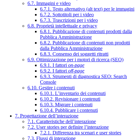
6.7. Immagini e video
6.7.1. Testo alternativo (alt text) per le immagini
6.7.2. Sottotitoli per i video
6.7.3. Trascrizioni per i video
6.8. Proprietà intellettuale e privacy
6.8.1. Pubblicazione di contenuti prodotti dalla
Pubblica Amministrazione
6.8.2. Pubblicazione di contenuti non prodotti
dalla Pubblica Amministrazione
6.8.3. Consenso dei soggetti ritratti
6.9. Ottimizzazione per i motori di ricerca (SEO)
6.9.1. I fattori
on-page
6.9.2. I fattori
off-page
6.9.3. Strumenti di diagnostica SEO: Search
Console
6.10. Gestire i contenuti
6.10.1. L’inventario dei contenuti
6.10.2. Revisionare i contenuti
6.10.3. Migrare i contenuti
6.10.4. Pubblicare i contenuti
7. Progettazione dell’interazione
7.1. Caratteristiche dell’interazione
7.2. User stories per definire l’interazione
7.2.1. Differenza tra scenari e user stories
7.3. Flussi di interazione