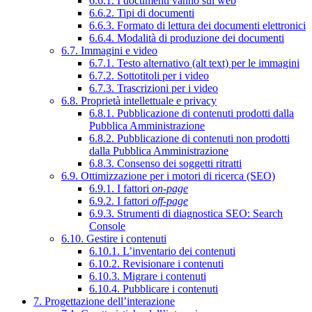
6.6.1. I documenti vanno sul web
6.6.2. Tipi di documenti
6.6.3. Formato di lettura dei documenti elettronici
6.6.4. Modalità di produzione dei documenti
6.7. Immagini e video
6.7.1. Testo alternativo (alt text) per le immagini
6.7.2. Sottotitoli per i video
6.7.3. Trascrizioni per i video
6.8. Proprietà intellettuale e privacy
6.8.1. Pubblicazione di contenuti prodotti dalla
Pubblica Amministrazione
6.8.2. Pubblicazione di contenuti non prodotti
dalla Pubblica Amministrazione
6.8.3. Consenso dei soggetti ritratti
6.9. Ottimizzazione per i motori di ricerca (SEO)
6.9.1. I fattori
on-page
6.9.2. I fattori
off-page
6.9.3. Strumenti di diagnostica SEO: Search
Console
6.10. Gestire i contenuti
6.10.1. L’inventario dei contenuti
6.10.2. Revisionare i contenuti
6.10.3. Migrare i contenuti
6.10.4. Pubblicare i contenuti
7. Progettazione dell’interazione