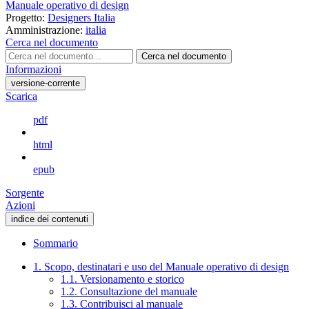
Manuale operativo di design
Progetto:
Designers Italia
Amministrazione:
italia
Cerca nel documento
Cerca nel documento
Informazioni
versione-corrente
Scarica
pdf
html
epub
Sorgente
Azioni
indice dei contenuti
Sommario
1. Scopo, destinatari e uso del Manuale operativo di design
1.1. Versionamento e storico
1.2. Consultazione del manuale
1.3. Contribuisci al manuale