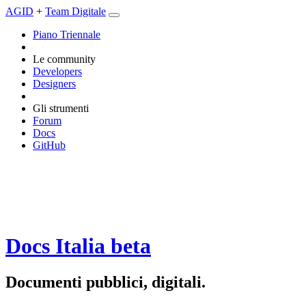
AGID
+
Team Digitale
Piano Triennale
Le community
Developers
Designers
Gli strumenti
Forum
Docs
GitHub
Docs Italia
beta
Documenti pubblici, digitali.