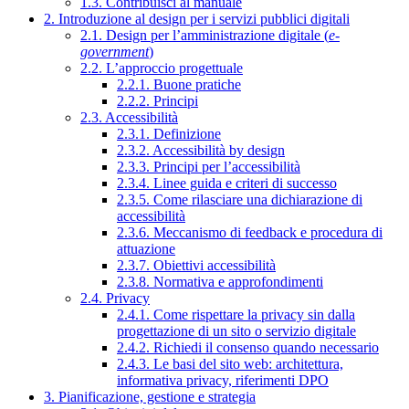
1.3. Contribuisci al manuale
2. Introduzione al design per i servizi pubblici digitali
2.1. Design per l’amministrazione digitale (
e-
government
)
2.2. L’approccio progettuale
2.2.1. Buone pratiche
2.2.2. Principi
2.3. Accessibilità
2.3.1. Definizione
2.3.2. Accessibilità by design
2.3.3. Principi per l’accessibilità
2.3.4. Linee guida e criteri di successo
2.3.5. Come rilasciare una dichiarazione di
accessibilità
2.3.6. Meccanismo di feedback e procedura di
attuazione
2.3.7. Obiettivi accessibilità
2.3.8. Normativa e approfondimenti
2.4. Privacy
2.4.1. Come rispettare la privacy sin dalla
progettazione di un sito o servizio digitale
2.4.2. Richiedi il consenso quando necessario
2.4.3. Le basi del sito web: architettura,
informativa privacy, riferimenti DPO
3. Pianificazione, gestione e strategia