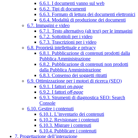
6.6.1. I documenti vanno sul web
6.6.2. Tipi di documenti
6.6.3. Formato di lettura dei documenti elettronici
6.6.4. Modalità di produzione dei documenti
6.7. Immagini e video
6.7.1. Testo alternativo (alt text) per le immagini
6.7.2. Sottotitoli per i video
6.7.3. Trascrizioni per i video
6.8. Proprietà intellettuale e privacy
6.8.1. Pubblicazione di contenuti prodotti dalla
Pubblica Amministrazione
6.8.2. Pubblicazione di contenuti non prodotti
dalla Pubblica Amministrazione
6.8.3. Consenso dei soggetti ritratti
6.9. Ottimizzazione per i motori di ricerca (SEO)
6.9.1. I fattori
on-page
6.9.2. I fattori
off-page
6.9.3. Strumenti di diagnostica SEO: Search
Console
6.10. Gestire i contenuti
6.10.1. L’inventario dei contenuti
6.10.2. Revisionare i contenuti
6.10.3. Migrare i contenuti
6.10.4. Pubblicare i contenuti
7. Progettazione dell’interazione