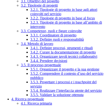
3.1. Obiettivi del progetto
3.2. Tipologie di progetti
3.2.1. Tipologie di progetto in base agli attori
coinvolti nel servizio
3.2.2. Tipologie di progetto in base al focus
3.2.3. Tipologie di progetto in base all’ambito di
intervento
3.3. Competenze, ruoli e figure coinvolte
3.3.1. Coordinatore di progetto
3.3.2. Definire ruoli e responsabilità
3.4. Metodo di lavoro
3.4.1. Definire processi, strumenti e rituali
3.4.2. Curare la documentazione di progetto
3.4.3. Organizzare tavoli tecnici collaborativi
3.4.4. Prendere decisioni
3.5. Il processo progettuale
3.5.1. Organizzare il progetto e la sua gestione
3.5.2. Comprendere il contesto d’uso del servizio
pubblico
3.5.3. Progettare i processi e i
touchpoint
del
servizio
3.5.4. Realizzare l’interfaccia utente del servizio
3.5.5. Validare la soluzione ottenuta
4. Ricerca progettuale
4.1. Ricerca primaria