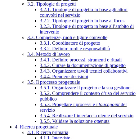
3.2. Tipologie di progetti
3.2.1. Tipologie di progetto in base agli attori
coinvolti nel servizio
3.2.2. Tipologie di progetto in base al focus
3.2.3. Tipologie di progetto in base all’ambito di
intervento
3.3. Competenze, ruoli e figure coinvolte
3.3.1. Coordinatore di progetto
3.3.2. Definire ruoli e responsabilità
3.4. Metodo di lavoro
3.4.1. Definire processi, strumenti e rituali
3.4.2. Curare la documentazione di progetto
3.4.3. Organizzare tavoli tecnici collaborativi
3.4.4. Prendere decisioni
3.5. Il processo progettuale
3.5.1. Organizzare il progetto e la sua gestione
3.5.2. Comprendere il contesto d’uso del servizio
pubblico
3.5.3. Progettare i processi e i
touchpoint
del
servizio
3.5.4. Realizzare l’interfaccia utente del servizio
3.5.5. Validare la soluzione ottenuta
4. Ricerca progettuale
4.1. Ricerca primaria
4.1.1. Interviste