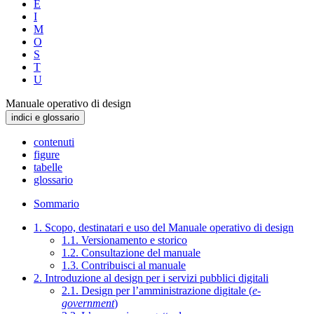
E
I
M
O
S
T
U
Manuale operativo di design
indici e glossario
contenuti
figure
tabelle
glossario
Sommario
1. Scopo, destinatari e uso del Manuale operativo di design
1.1. Versionamento e storico
1.2. Consultazione del manuale
1.3. Contribuisci al manuale
2. Introduzione al design per i servizi pubblici digitali
2.1. Design per l’amministrazione digitale (
e-
government
)