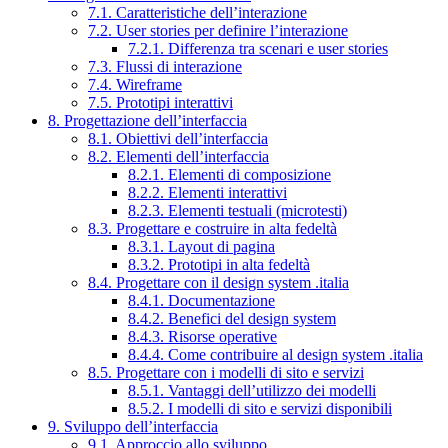
7.1. Caratteristiche dell’interazione
7.2. User stories per definire l’interazione
7.2.1. Differenza tra scenari e user stories
7.3. Flussi di interazione
7.4. Wireframe
7.5. Prototipi interattivi
8. Progettazione dell’interfaccia
8.1. Obiettivi dell’interfaccia
8.2. Elementi dell’interfaccia
8.2.1. Elementi di composizione
8.2.2. Elementi interattivi
8.2.3. Elementi testuali (microtesti)
8.3. Progettare e costruire in alta fedeltà
8.3.1. Layout di pagina
8.3.2. Prototipi in alta fedeltà
8.4. Progettare con il design system .italia
8.4.1. Documentazione
8.4.2. Benefici del design system
8.4.3. Risorse operative
8.4.4. Come contribuire al design system .italia
8.5. Progettare con i modelli di sito e servizi
8.5.1. Vantaggi dell’utilizzo dei modelli
8.5.2. I modelli di sito e servizi disponibili
9. Sviluppo dell’interfaccia
9.1. Approccio allo sviluppo