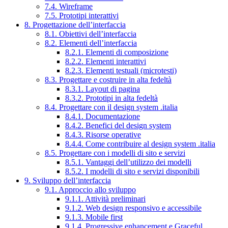
7.4. Wireframe
7.5. Prototipi interattivi
8. Progettazione dell’interfaccia
8.1. Obiettivi dell’interfaccia
8.2. Elementi dell’interfaccia
8.2.1. Elementi di composizione
8.2.2. Elementi interattivi
8.2.3. Elementi testuali (microtesti)
8.3. Progettare e costruire in alta fedeltà
8.3.1. Layout di pagina
8.3.2. Prototipi in alta fedeltà
8.4. Progettare con il design system .italia
8.4.1. Documentazione
8.4.2. Benefici del design system
8.4.3. Risorse operative
8.4.4. Come contribuire al design system .italia
8.5. Progettare con i modelli di sito e servizi
8.5.1. Vantaggi dell’utilizzo dei modelli
8.5.2. I modelli di sito e servizi disponibili
9. Sviluppo dell’interfaccia
9.1. Approccio allo sviluppo
9.1.1. Attività preliminari
9.1.2. Web design responsivo e accessibile
9.1.3. Mobile first
9.1.4. Progressive enhancement e Graceful