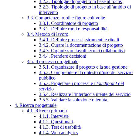
3.2.2. Tipologie di progetto in base al focus
3.2.3. Tipologie di progetto in base all’ambito di
intervento
3.3. Competenze, ruoli e figure coinvolte
3.3.1. Coordinatore di progetto
3.3.2. Definire ruoli e responsabilità
3.4. Metodo di lavoro
3.4.1. Definire processi, strumenti e rituali
3.4.2. Curare la documentazione di progetto
3.4.3. Organizzare tavoli tecnici collaborativi
3.4.4. Prendere decisioni
3.5. Il processo progettuale
3.5.1. Organizzare il progetto e la sua gestione
3.5.2. Comprendere il contesto d’uso del servizio
pubblico
3.5.3. Progettare i processi e i
touchpoint
del
servizio
3.5.4. Realizzare l’interfaccia utente del servizio
3.5.5. Validare la soluzione ottenuta
4. Ricerca progettuale
4.1. Ricerca primaria
4.1.1. Interviste
4.1.2. Questionari
4.1.3. Test di usabilità
4.1.4. Web analytics