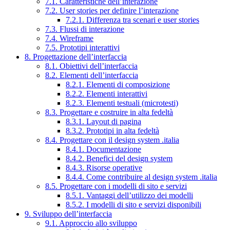
7.1. Caratteristiche dell’interazione
7.2. User stories per definire l’interazione
7.2.1. Differenza tra scenari e user stories
7.3. Flussi di interazione
7.4. Wireframe
7.5. Prototipi interattivi
8. Progettazione dell’interfaccia
8.1. Obiettivi dell’interfaccia
8.2. Elementi dell’interfaccia
8.2.1. Elementi di composizione
8.2.2. Elementi interattivi
8.2.3. Elementi testuali (microtesti)
8.3. Progettare e costruire in alta fedeltà
8.3.1. Layout di pagina
8.3.2. Prototipi in alta fedeltà
8.4. Progettare con il design system .italia
8.4.1. Documentazione
8.4.2. Benefici del design system
8.4.3. Risorse operative
8.4.4. Come contribuire al design system .italia
8.5. Progettare con i modelli di sito e servizi
8.5.1. Vantaggi dell’utilizzo dei modelli
8.5.2. I modelli di sito e servizi disponibili
9. Sviluppo dell’interfaccia
9.1. Approccio allo sviluppo