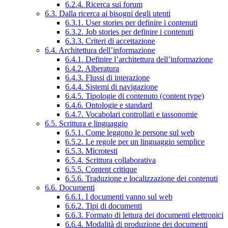
6.2.4. Ricerca sui forum
6.3. Dalla ricerca ai bisogni degli utenti
6.3.1. User stories per definire i contenuti
6.3.2. Job stories per definire i contenuti
6.3.3. Criteri di accettazione
6.4. Architettura dell’informazione
6.4.1. Definire l’architettura dell’informazione
6.4.2. Alberatura
6.4.3. Flussi di interazione
6.4.4. Sistemi di navigazione
6.4.5. Tipologie di contenuto (content type)
6.4.6. Ontologie e standard
6.4.7. Vocabolari controllati e tassonomie
6.5. Scrittura e linguaggio
6.5.1. Come leggono le persone sul web
6.5.2. Le regole per un linguaggio semplice
6.5.3. Microtesti
6.5.4. Scrittura collaborativa
6.5.5. Content critique
6.5.6. Traduzione e localizzazione dei contenuti
6.6. Documenti
6.6.1. I documenti vanno sul web
6.6.2. Tipi di documenti
6.6.3. Formato di lettura dei documenti elettronici
6.6.4. Modalità di produzione dei documenti