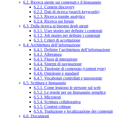
6.2. Ricerca utente sui contenuti e il linguaggio
6.2.1. Content discovery
6.2.2. Dati di ricerca (search keywords)
6.2.3. Ricerca tramite analytics
6.2.4. Ricerca sui forum
6.3. Dalla ricerca ai bisogni degli utenti
6.3.1. User stories per definire i contenuti
6.3.2. Job stories per definire i contenuti
6.3.3. Criteri di accettazione
6.4. Architettura dell’informazione
6.4.1. Definire l’architettura dell’informazione
6.4.2. Alberatura
6.4.3. Flussi di interazione
6.4.4. Sistemi di navigazione
6.4.5. Tipologie di contenuto (content type)
6.4.6. Ontologie e standard
6.4.7. Vocabolari controllati e tassonomie
6.5. Scrittura e linguaggio
6.5.1. Come leggono le persone sul web
6.5.2. Le regole per un linguaggio semplice
6.5.3. Microtesti
6.5.4. Scrittura collaborativa
6.5.5. Content critique
6.5.6. Traduzione e localizzazione dei contenuti
6.6. Documenti