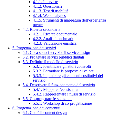
4.1.1. Interviste
4.1.2. Questionari
4.1.3. Test di usabilità
4.1.4. Web analytics
4.1.5. Strumenti di mappatura dell’esperienza
utente
4.2. Ricerca secondaria
4.2.1. Ricerca documentale
4.2.2. Analisi benchmark
4.2.3. Valutazione euristica
5. Progettazione dei servizi
5.1. Cosa sono i servizi e il service design
5.2. Progettare servizi pubblici digitali
5.3. Definire il modello di servizio
5.3.1. Identificare gli attori coinvolti
5.3.2. Formulare la proposta di valore
5.3.3. Inquadrare gli elementi costitutivi del
servizio
5.4. Descrivere il funzionamento del servizio
5.4.1. Mappare l’ecosistema
5.4.2. Rappresentare i flussi di servizio
5.5. Co-progettare le soluzioni
5.5.1. Workshop di co-progettazione
6. Progettazione dei contenuti
6.1. Cos’è il content design