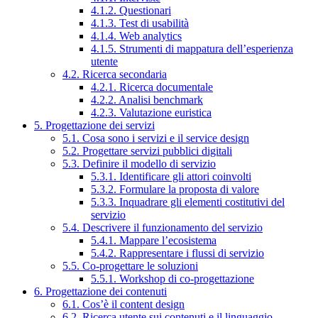
4.1.2. Questionari
4.1.3. Test di usabilità
4.1.4. Web analytics
4.1.5. Strumenti di mappatura dell’esperienza
utente
4.2. Ricerca secondaria
4.2.1. Ricerca documentale
4.2.2. Analisi benchmark
4.2.3. Valutazione euristica
5. Progettazione dei servizi
5.1. Cosa sono i servizi e il service design
5.2. Progettare servizi pubblici digitali
5.3. Definire il modello di servizio
5.3.1. Identificare gli attori coinvolti
5.3.2. Formulare la proposta di valore
5.3.3. Inquadrare gli elementi costitutivi del
servizio
5.4. Descrivere il funzionamento del servizio
5.4.1. Mappare l’ecosistema
5.4.2. Rappresentare i flussi di servizio
5.5. Co-progettare le soluzioni
5.5.1. Workshop di co-progettazione
6. Progettazione dei contenuti
6.1. Cos’è il content design
6.2. Ricerca utente sui contenuti e il linguaggio