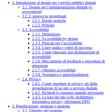
2. Introduzione al design per i servizi pubblici digitali
2.1. Design per l’amministrazione digitale (
e-
government
)
2.2. L’approccio progettuale
2.2.1. Buone pratiche
2.2.2. Principi
2.3. Accessibilità
2.3.1. Definizione
2.3.2. Accessibilità by design
2.3.3. Principi per l’accessibilità
2.3.4. Linee guida e criteri di successo
2.3.5. Come rilasciare una dichiarazione di
accessibilità
2.3.6. Meccanismo di feedback e procedura di
attuazione
2.3.7. Obiettivi accessibilità
2.3.8. Normativa e approfondimenti
2.4. Privacy
2.4.1. Come rispettare la privacy sin dalla
progettazione di un sito o servizio digitale
2.4.2. Richiedi il consenso quando necessario
2.4.3. Le basi del sito web: architettura,
informativa privacy, riferimenti DPO
3. Pianificazione, gestione e strategia
3.1. Obiettivi del progetto