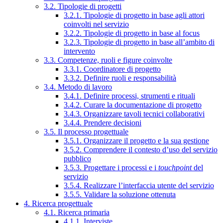
3.2. Tipologie di progetti
3.2.1. Tipologie di progetto in base agli attori
coinvolti nel servizio
3.2.2. Tipologie di progetto in base al focus
3.2.3. Tipologie di progetto in base all’ambito di
intervento
3.3. Competenze, ruoli e figure coinvolte
3.3.1. Coordinatore di progetto
3.3.2. Definire ruoli e responsabilità
3.4. Metodo di lavoro
3.4.1. Definire processi, strumenti e rituali
3.4.2. Curare la documentazione di progetto
3.4.3. Organizzare tavoli tecnici collaborativi
3.4.4. Prendere decisioni
3.5. Il processo progettuale
3.5.1. Organizzare il progetto e la sua gestione
3.5.2. Comprendere il contesto d’uso del servizio
pubblico
3.5.3. Progettare i processi e i
touchpoint
del
servizio
3.5.4. Realizzare l’interfaccia utente del servizio
3.5.5. Validare la soluzione ottenuta
4. Ricerca progettuale
4.1. Ricerca primaria
4.1.1. Interviste