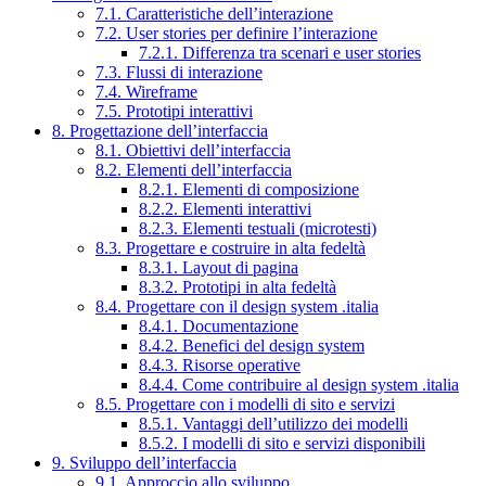
7.1. Caratteristiche dell’interazione
7.2. User stories per definire l’interazione
7.2.1. Differenza tra scenari e user stories
7.3. Flussi di interazione
7.4. Wireframe
7.5. Prototipi interattivi
8. Progettazione dell’interfaccia
8.1. Obiettivi dell’interfaccia
8.2. Elementi dell’interfaccia
8.2.1. Elementi di composizione
8.2.2. Elementi interattivi
8.2.3. Elementi testuali (microtesti)
8.3. Progettare e costruire in alta fedeltà
8.3.1. Layout di pagina
8.3.2. Prototipi in alta fedeltà
8.4. Progettare con il design system .italia
8.4.1. Documentazione
8.4.2. Benefici del design system
8.4.3. Risorse operative
8.4.4. Come contribuire al design system .italia
8.5. Progettare con i modelli di sito e servizi
8.5.1. Vantaggi dell’utilizzo dei modelli
8.5.2. I modelli di sito e servizi disponibili
9. Sviluppo dell’interfaccia
9.1. Approccio allo sviluppo