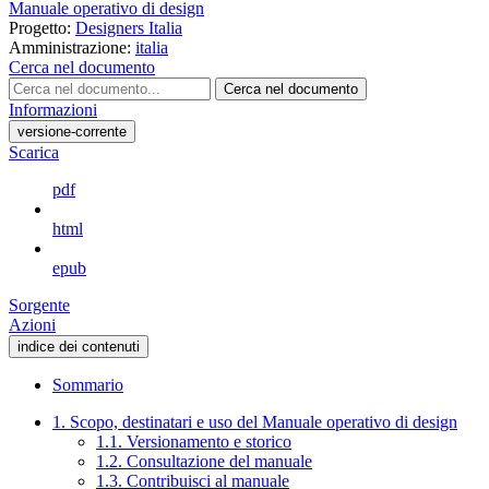
Manuale operativo di design
Progetto:
Designers Italia
Amministrazione:
italia
Cerca nel documento
Cerca nel documento
Informazioni
versione-corrente
Scarica
pdf
html
epub
Sorgente
Azioni
indice dei contenuti
Sommario
1. Scopo, destinatari e uso del Manuale operativo di design
1.1. Versionamento e storico
1.2. Consultazione del manuale
1.3. Contribuisci al manuale