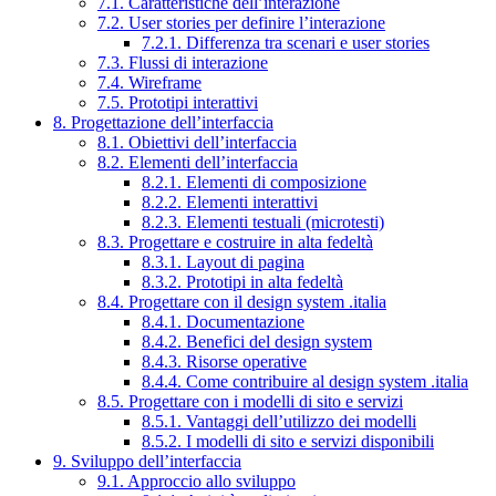
7.1. Caratteristiche dell’interazione
7.2. User stories per definire l’interazione
7.2.1. Differenza tra scenari e user stories
7.3. Flussi di interazione
7.4. Wireframe
7.5. Prototipi interattivi
8. Progettazione dell’interfaccia
8.1. Obiettivi dell’interfaccia
8.2. Elementi dell’interfaccia
8.2.1. Elementi di composizione
8.2.2. Elementi interattivi
8.2.3. Elementi testuali (microtesti)
8.3. Progettare e costruire in alta fedeltà
8.3.1. Layout di pagina
8.3.2. Prototipi in alta fedeltà
8.4. Progettare con il design system .italia
8.4.1. Documentazione
8.4.2. Benefici del design system
8.4.3. Risorse operative
8.4.4. Come contribuire al design system .italia
8.5. Progettare con i modelli di sito e servizi
8.5.1. Vantaggi dell’utilizzo dei modelli
8.5.2. I modelli di sito e servizi disponibili
9. Sviluppo dell’interfaccia
9.1. Approccio allo sviluppo