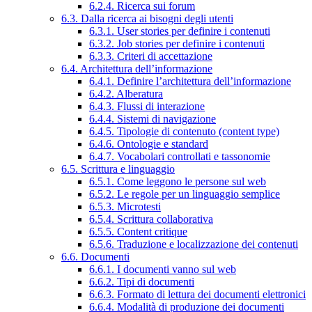
6.2.4. Ricerca sui forum
6.3. Dalla ricerca ai bisogni degli utenti
6.3.1. User stories per definire i contenuti
6.3.2. Job stories per definire i contenuti
6.3.3. Criteri di accettazione
6.4. Architettura dell’informazione
6.4.1. Definire l’architettura dell’informazione
6.4.2. Alberatura
6.4.3. Flussi di interazione
6.4.4. Sistemi di navigazione
6.4.5. Tipologie di contenuto (content type)
6.4.6. Ontologie e standard
6.4.7. Vocabolari controllati e tassonomie
6.5. Scrittura e linguaggio
6.5.1. Come leggono le persone sul web
6.5.2. Le regole per un linguaggio semplice
6.5.3. Microtesti
6.5.4. Scrittura collaborativa
6.5.5. Content critique
6.5.6. Traduzione e localizzazione dei contenuti
6.6. Documenti
6.6.1. I documenti vanno sul web
6.6.2. Tipi di documenti
6.6.3. Formato di lettura dei documenti elettronici
6.6.4. Modalità di produzione dei documenti