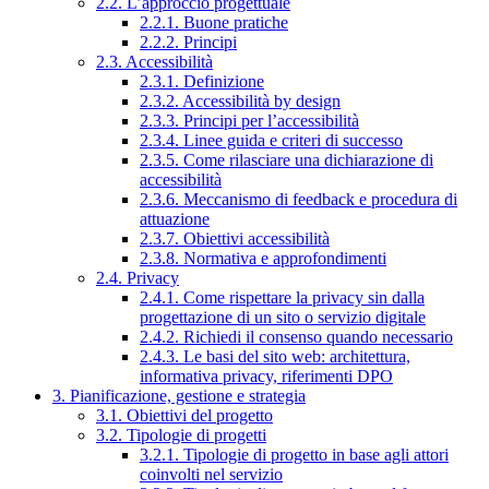
2.2. L’approccio progettuale
2.2.1. Buone pratiche
2.2.2. Principi
2.3. Accessibilità
2.3.1. Definizione
2.3.2. Accessibilità by design
2.3.3. Principi per l’accessibilità
2.3.4. Linee guida e criteri di successo
2.3.5. Come rilasciare una dichiarazione di
accessibilità
2.3.6. Meccanismo di feedback e procedura di
attuazione
2.3.7. Obiettivi accessibilità
2.3.8. Normativa e approfondimenti
2.4. Privacy
2.4.1. Come rispettare la privacy sin dalla
progettazione di un sito o servizio digitale
2.4.2. Richiedi il consenso quando necessario
2.4.3. Le basi del sito web: architettura,
informativa privacy, riferimenti DPO
3. Pianificazione, gestione e strategia
3.1. Obiettivi del progetto
3.2. Tipologie di progetti
3.2.1. Tipologie di progetto in base agli attori
coinvolti nel servizio