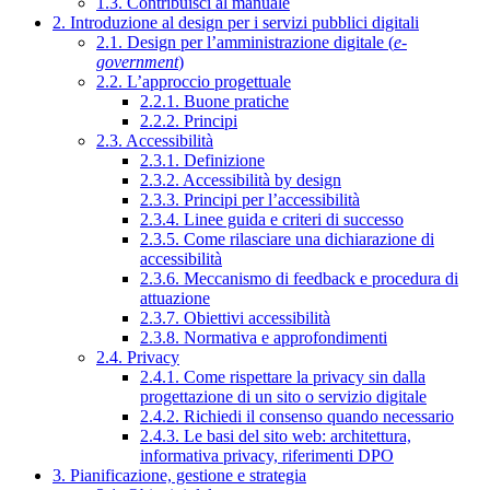
1.3. Contribuisci al manuale
2. Introduzione al design per i servizi pubblici digitali
2.1. Design per l’amministrazione digitale (
e-
government
)
2.2. L’approccio progettuale
2.2.1. Buone pratiche
2.2.2. Principi
2.3. Accessibilità
2.3.1. Definizione
2.3.2. Accessibilità by design
2.3.3. Principi per l’accessibilità
2.3.4. Linee guida e criteri di successo
2.3.5. Come rilasciare una dichiarazione di
accessibilità
2.3.6. Meccanismo di feedback e procedura di
attuazione
2.3.7. Obiettivi accessibilità
2.3.8. Normativa e approfondimenti
2.4. Privacy
2.4.1. Come rispettare la privacy sin dalla
progettazione di un sito o servizio digitale
2.4.2. Richiedi il consenso quando necessario
2.4.3. Le basi del sito web: architettura,
informativa privacy, riferimenti DPO
3. Pianificazione, gestione e strategia