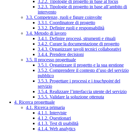
3.2.2. Tipologie di progetto in base al focus
3.2.3. Tipologie di progetto in base all’ambito di
intervento
3.3. Competenze, ruoli e figure coinvolte
3.3.1. Coordinatore di progetto
3.3.2. Definire ruoli e responsabilità
3.4. Metodo di lavoro
3.4.1. Definire processi, strumenti e rituali
3.4.2. Curare la documentazione di progetto
3.4.3. Organizzare tavoli tecnici collaborativi
3.4.4. Prendere decisioni
3.5. Il processo progettuale
3.5.1. Organizzare il progetto e la sua gestione
3.5.2. Comprendere il contesto d’uso del servizio
pubblico
3.5.3. Progettare i processi e i
touchpoint
del
servizio
3.5.4. Realizzare l’interfaccia utente del servizio
3.5.5. Validare la soluzione ottenuta
4. Ricerca progettuale
4.1. Ricerca primaria
4.1.1. Interviste
4.1.2. Questionari
4.1.3. Test di usabilità
4.1.4. Web analytics