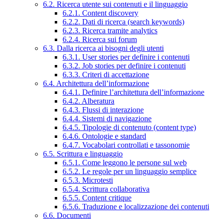
6.2. Ricerca utente sui contenuti e il linguaggio
6.2.1. Content discovery
6.2.2. Dati di ricerca (search keywords)
6.2.3. Ricerca tramite analytics
6.2.4. Ricerca sui forum
6.3. Dalla ricerca ai bisogni degli utenti
6.3.1. User stories per definire i contenuti
6.3.2. Job stories per definire i contenuti
6.3.3. Criteri di accettazione
6.4. Architettura dell’informazione
6.4.1. Definire l’architettura dell’informazione
6.4.2. Alberatura
6.4.3. Flussi di interazione
6.4.4. Sistemi di navigazione
6.4.5. Tipologie di contenuto (content type)
6.4.6. Ontologie e standard
6.4.7. Vocabolari controllati e tassonomie
6.5. Scrittura e linguaggio
6.5.1. Come leggono le persone sul web
6.5.2. Le regole per un linguaggio semplice
6.5.3. Microtesti
6.5.4. Scrittura collaborativa
6.5.5. Content critique
6.5.6. Traduzione e localizzazione dei contenuti
6.6. Documenti