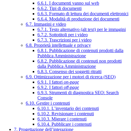
6.6.1. I documenti vanno sul web
6.6.2. Tipi di documenti
6.6.3. Formato di lettura dei documenti elettronici
6.6.4. Modalità di produzione dei documenti
6.7. Immagini e video
6.7.1. Testo alternativo (alt text) per le immagini
6.7.2. Sottotitoli per i video
6.7.3. Trascrizioni per i video
6.8. Proprietà intellettuale e privacy
6.8.1. Pubblicazione di contenuti prodotti dalla
Pubblica Amministrazione
6.8.2. Pubblicazione di contenuti non prodotti
dalla Pubblica Amministrazione
6.8.3. Consenso dei soggetti ritratti
6.9. Ottimizzazione per i motori di ricerca (SEO)
6.9.1. I fattori
on-page
6.9.2. I fattori
off-page
6.9.3. Strumenti di diagnostica SEO: Search
Console
6.10. Gestire i contenuti
6.10.1. L’inventario dei contenuti
6.10.2. Revisionare i contenuti
6.10.3. Migrare i contenuti
6.10.4. Pubblicare i contenuti
7. Progettazione dell’interazione