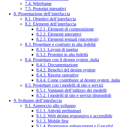
7.4. Wireframe
7.5. Prototipi interattivi
8. Progettazione dell’interfaccia
8.1. Obiettivi dell’interfaccia
8.2. Elementi dell’interfaccia
8.2.1. Elementi di composizione
8.2.2. Elementi interattivi
8.2.3. Elementi testuali (microtesti)
8.3. Progettare e costruire in alta fedeltà
8.3.1. Layout di pagina
8.3.2. Prototipi in alta fedeltà
8.4. Progettare con il design system .italia
8.4.1. Documentazione
8.4.2. Benefici del design system
8.4.3. Risorse operative
8.4.4. Come contribuire al design system .italia
8.5. Progettare con i modelli di sito e servizi
8.5.1. Vantaggi dell’utilizzo dei modelli
8.5.2. I modelli di sito e servizi disponibili
9. Sviluppo dell’interfaccia
9.1. Approccio allo sviluppo
9.1.1. Attività preliminari
9.1.2. Web design responsivo e accessibile
9.1.3. Mobile first
9.1.4. Progressive enhancement e Graceful