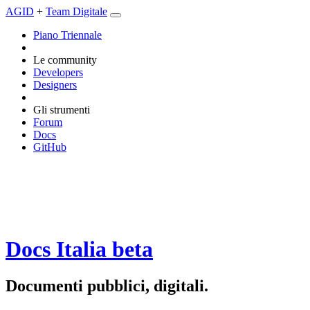
AGID
+
Team Digitale
Piano Triennale
Le community
Developers
Designers
Gli strumenti
Forum
Docs
GitHub
Docs Italia
beta
Documenti pubblici, digitali.