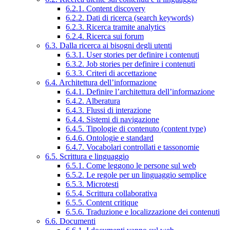
6.2.1. Content discovery
6.2.2. Dati di ricerca (search keywords)
6.2.3. Ricerca tramite analytics
6.2.4. Ricerca sui forum
6.3. Dalla ricerca ai bisogni degli utenti
6.3.1. User stories per definire i contenuti
6.3.2. Job stories per definire i contenuti
6.3.3. Criteri di accettazione
6.4. Architettura dell’informazione
6.4.1. Definire l’architettura dell’informazione
6.4.2. Alberatura
6.4.3. Flussi di interazione
6.4.4. Sistemi di navigazione
6.4.5. Tipologie di contenuto (content type)
6.4.6. Ontologie e standard
6.4.7. Vocabolari controllati e tassonomie
6.5. Scrittura e linguaggio
6.5.1. Come leggono le persone sul web
6.5.2. Le regole per un linguaggio semplice
6.5.3. Microtesti
6.5.4. Scrittura collaborativa
6.5.5. Content critique
6.5.6. Traduzione e localizzazione dei contenuti
6.6. Documenti