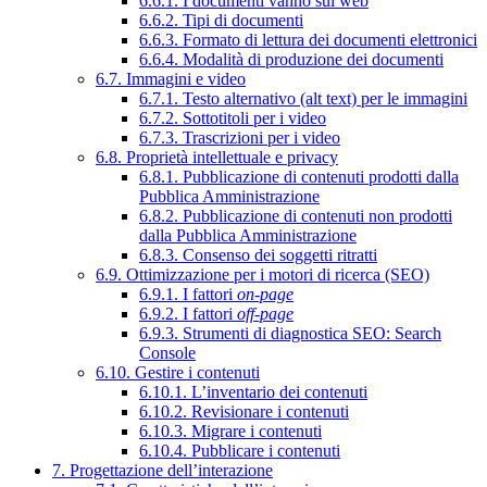
6.6.1. I documenti vanno sul web
6.6.2. Tipi di documenti
6.6.3. Formato di lettura dei documenti elettronici
6.6.4. Modalità di produzione dei documenti
6.7. Immagini e video
6.7.1. Testo alternativo (alt text) per le immagini
6.7.2. Sottotitoli per i video
6.7.3. Trascrizioni per i video
6.8. Proprietà intellettuale e privacy
6.8.1. Pubblicazione di contenuti prodotti dalla
Pubblica Amministrazione
6.8.2. Pubblicazione di contenuti non prodotti
dalla Pubblica Amministrazione
6.8.3. Consenso dei soggetti ritratti
6.9. Ottimizzazione per i motori di ricerca (SEO)
6.9.1. I fattori
on-page
6.9.2. I fattori
off-page
6.9.3. Strumenti di diagnostica SEO: Search
Console
6.10. Gestire i contenuti
6.10.1. L’inventario dei contenuti
6.10.2. Revisionare i contenuti
6.10.3. Migrare i contenuti
6.10.4. Pubblicare i contenuti
7. Progettazione dell’interazione