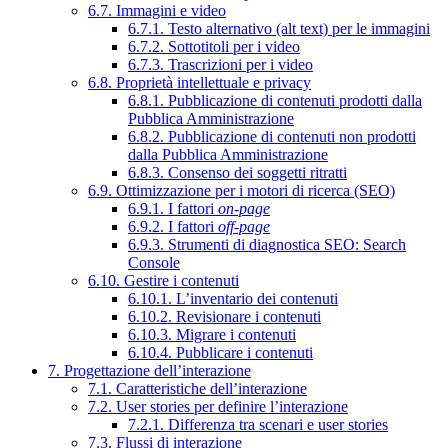
6.7. Immagini e video
6.7.1. Testo alternativo (alt text) per le immagini
6.7.2. Sottotitoli per i video
6.7.3. Trascrizioni per i video
6.8. Proprietà intellettuale e privacy
6.8.1. Pubblicazione di contenuti prodotti dalla
Pubblica Amministrazione
6.8.2. Pubblicazione di contenuti non prodotti
dalla Pubblica Amministrazione
6.8.3. Consenso dei soggetti ritratti
6.9. Ottimizzazione per i motori di ricerca (SEO)
6.9.1. I fattori
on-page
6.9.2. I fattori
off-page
6.9.3. Strumenti di diagnostica SEO: Search
Console
6.10. Gestire i contenuti
6.10.1. L’inventario dei contenuti
6.10.2. Revisionare i contenuti
6.10.3. Migrare i contenuti
6.10.4. Pubblicare i contenuti
7. Progettazione dell’interazione
7.1. Caratteristiche dell’interazione
7.2. User stories per definire l’interazione
7.2.1. Differenza tra scenari e user stories
7.3. Flussi di interazione