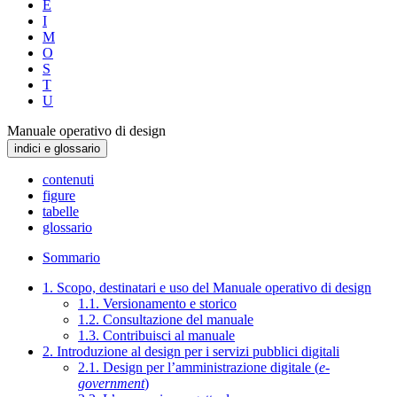
E
I
M
O
S
T
U
Manuale operativo di design
indici e glossario
contenuti
figure
tabelle
glossario
Sommario
1. Scopo, destinatari e uso del Manuale operativo di design
1.1. Versionamento e storico
1.2. Consultazione del manuale
1.3. Contribuisci al manuale
2. Introduzione al design per i servizi pubblici digitali
2.1. Design per l’amministrazione digitale (
e-
government
)