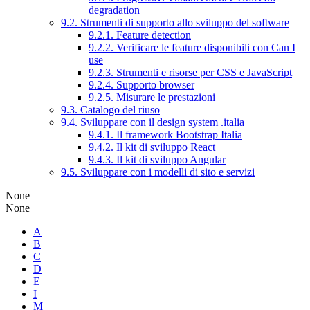
degradation
9.2. Strumenti di supporto allo sviluppo del software
9.2.1. Feature detection
9.2.2. Verificare le feature disponibili con Can I
use
9.2.3. Strumenti e risorse per CSS e JavaScript
9.2.4. Supporto browser
9.2.5. Misurare le prestazioni
9.3. Catalogo del riuso
9.4. Sviluppare con il design system .italia
9.4.1. Il framework Bootstrap Italia
9.4.2. Il kit di sviluppo React
9.4.3. Il kit di sviluppo Angular
9.5. Sviluppare con i modelli di sito e servizi
None
None
A
B
C
D
E
I
M