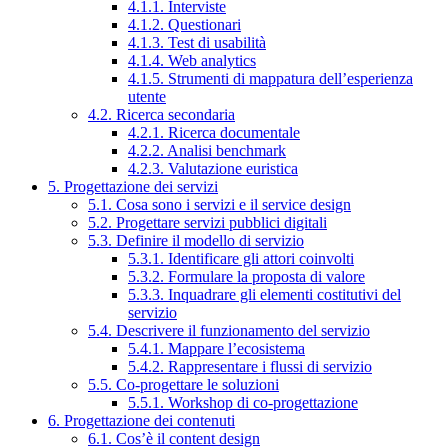
4.1.1. Interviste
4.1.2. Questionari
4.1.3. Test di usabilità
4.1.4. Web analytics
4.1.5. Strumenti di mappatura dell’esperienza
utente
4.2. Ricerca secondaria
4.2.1. Ricerca documentale
4.2.2. Analisi benchmark
4.2.3. Valutazione euristica
5. Progettazione dei servizi
5.1. Cosa sono i servizi e il service design
5.2. Progettare servizi pubblici digitali
5.3. Definire il modello di servizio
5.3.1. Identificare gli attori coinvolti
5.3.2. Formulare la proposta di valore
5.3.3. Inquadrare gli elementi costitutivi del
servizio
5.4. Descrivere il funzionamento del servizio
5.4.1. Mappare l’ecosistema
5.4.2. Rappresentare i flussi di servizio
5.5. Co-progettare le soluzioni
5.5.1. Workshop di co-progettazione
6. Progettazione dei contenuti
6.1. Cos’è il content design