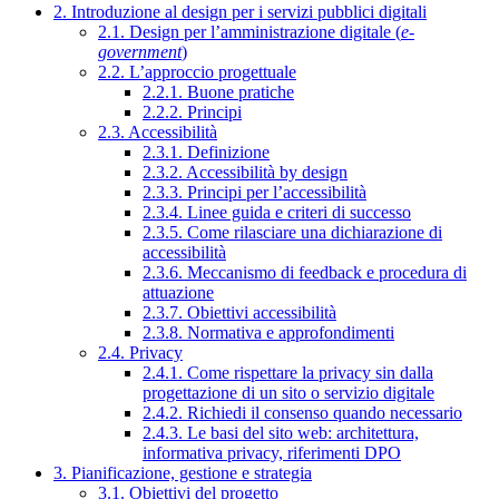
2. Introduzione al design per i servizi pubblici digitali
2.1. Design per l’amministrazione digitale (
e-
government
)
2.2. L’approccio progettuale
2.2.1. Buone pratiche
2.2.2. Principi
2.3. Accessibilità
2.3.1. Definizione
2.3.2. Accessibilità by design
2.3.3. Principi per l’accessibilità
2.3.4. Linee guida e criteri di successo
2.3.5. Come rilasciare una dichiarazione di
accessibilità
2.3.6. Meccanismo di feedback e procedura di
attuazione
2.3.7. Obiettivi accessibilità
2.3.8. Normativa e approfondimenti
2.4. Privacy
2.4.1. Come rispettare la privacy sin dalla
progettazione di un sito o servizio digitale
2.4.2. Richiedi il consenso quando necessario
2.4.3. Le basi del sito web: architettura,
informativa privacy, riferimenti DPO
3. Pianificazione, gestione e strategia
3.1. Obiettivi del progetto