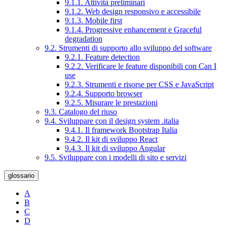
9.1.1. Attività preliminari
9.1.2. Web design responsivo e accessibile
9.1.3. Mobile first
9.1.4. Progressive enhancement e Graceful
degradation
9.2. Strumenti di supporto allo sviluppo del software
9.2.1. Feature detection
9.2.2. Verificare le feature disponibili con Can I
use
9.2.3. Strumenti e risorse per CSS e JavaScript
9.2.4. Supporto browser
9.2.5. Misurare le prestazioni
9.3. Catalogo del riuso
9.4. Sviluppare con il design system .italia
9.4.1. Il framework Bootstrap Italia
9.4.2. Il kit di sviluppo React
9.4.3. Il kit di sviluppo Angular
9.5. Sviluppare con i modelli di sito e servizi
glossario
A
B
C
D