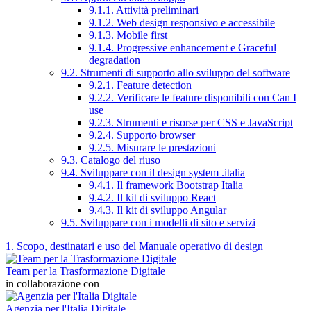
9.1.1. Attività preliminari
9.1.2. Web design responsivo e accessibile
9.1.3. Mobile first
9.1.4. Progressive enhancement e Graceful
degradation
9.2. Strumenti di supporto allo sviluppo del software
9.2.1. Feature detection
9.2.2. Verificare le feature disponibili con Can I
use
9.2.3. Strumenti e risorse per CSS e JavaScript
9.2.4. Supporto browser
9.2.5. Misurare le prestazioni
9.3. Catalogo del riuso
9.4. Sviluppare con il design system .italia
9.4.1. Il framework Bootstrap Italia
9.4.2. Il kit di sviluppo React
9.4.3. Il kit di sviluppo Angular
9.5. Sviluppare con i modelli di sito e servizi
1. Scopo, destinatari e uso del Manuale operativo di design
Team per la Trasformazione Digitale
in collaborazione con
Agenzia per l'Italia Digitale