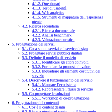
4.1.2. Questionari
4.1.3. Test di usabilità
4.1.4. Web analytics
4.1.5. Strumenti di mappatura dell’esperienza
utente
4.2. Ricerca secondaria
4.2.1. Ricerca documentale
4.2.2. Analisi benchmark
4.2.3. Valutazione euristica
5. Progettazione dei servizi
5.1. Cosa sono i servizi e il service design
5.2. Progettare servizi pubblici digitali
5.3. Definire il modello di servizio
5.3.1. Identificare gli attori coinvolti
5.3.2. Formulare la proposta di valore
5.3.3. Inquadrare gli elementi costitutivi del
servizio
5.4. Descrivere il funzionamento del servizio
5.4.1. Mappare l’ecosistema
5.4.2. Rappresentare i flussi di servizio
5.5. Co-progettare le soluzioni
5.5.1. Workshop di co-progettazione
6. Progettazione dei contenuti
6.1. Cos’è il content design
6.2. Ricerca utente sui contenuti e il linguaggio