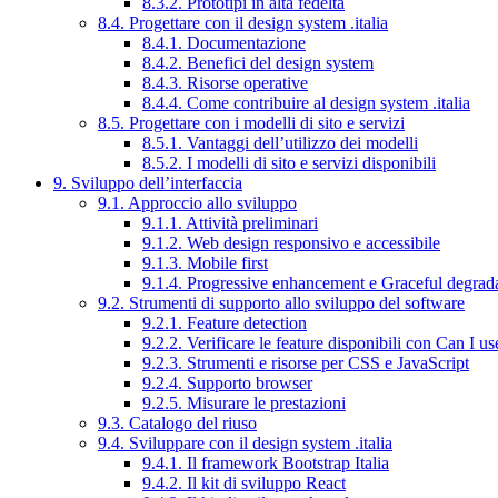
8.3.2. Prototipi in alta fedeltà
8.4. Progettare con il design system .italia
8.4.1. Documentazione
8.4.2. Benefici del design system
8.4.3. Risorse operative
8.4.4. Come contribuire al design system .italia
8.5. Progettare con i modelli di sito e servizi
8.5.1. Vantaggi dell’utilizzo dei modelli
8.5.2. I modelli di sito e servizi disponibili
9. Sviluppo dell’interfaccia
9.1. Approccio allo sviluppo
9.1.1. Attività preliminari
9.1.2. Web design responsivo e accessibile
9.1.3. Mobile first
9.1.4. Progressive enhancement e Graceful degrad
9.2. Strumenti di supporto allo sviluppo del software
9.2.1. Feature detection
9.2.2. Verificare le feature disponibili con Can I us
9.2.3. Strumenti e risorse per CSS e JavaScript
9.2.4. Supporto browser
9.2.5. Misurare le prestazioni
9.3. Catalogo del riuso
9.4. Sviluppare con il design system .italia
9.4.1. Il framework Bootstrap Italia
9.4.2. Il kit di sviluppo React