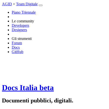
AGID
+
Team Digitale
Piano Triennale
Le community
Developers
Designers
Gli strumenti
Forum
Docs
GitHub
Docs Italia
beta
Documenti pubblici, digitali.