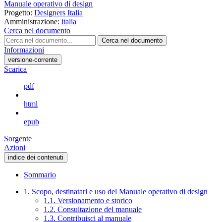
Manuale operativo di design
Progetto:
Designers Italia
Amministrazione:
italia
Cerca nel documento
Cerca nel documento
Informazioni
versione-corrente
Scarica
pdf
html
epub
Sorgente
Azioni
indice dei contenuti
Sommario
1. Scopo, destinatari e uso del Manuale operativo di design
1.1. Versionamento e storico
1.2. Consultazione del manuale
1.3. Contribuisci al manuale