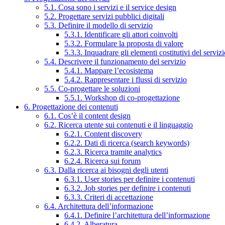
5.1. Cosa sono i servizi e il service design
5.2. Progettare servizi pubblici digitali
5.3. Definire il modello di servizio
5.3.1. Identificare gli attori coinvolti
5.3.2. Formulare la proposta di valore
5.3.3. Inquadrare gli elementi costitutivi del serviz
5.4. Descrivere il funzionamento del servizio
5.4.1. Mappare l’ecosistema
5.4.2. Rappresentare i flussi di servizio
5.5. Co-progettare le soluzioni
5.5.1. Workshop di co-progettazione
6. Progettazione dei contenuti
6.1. Cos’è il content design
6.2. Ricerca utente sui contenuti e il linguaggio
6.2.1. Content discovery
6.2.2. Dati di ricerca (search keywords)
6.2.3. Ricerca tramite analytics
6.2.4. Ricerca sui forum
6.3. Dalla ricerca ai bisogni degli utenti
6.3.1. User stories per definire i contenuti
6.3.2. Job stories per definire i contenuti
6.3.3. Criteri di accettazione
6.4. Architettura dell’informazione
6.4.1. Definire l’architettura dell’informazione
6.4.2. Alberatura