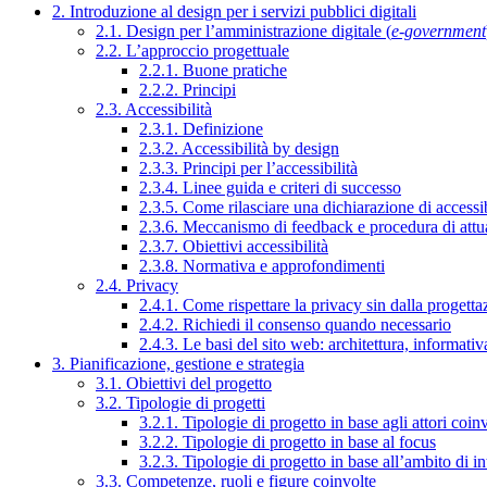
2. Introduzione al design per i servizi pubblici digitali
2.1. Design per l’amministrazione digitale (
e-government
2.2. L’approccio progettuale
2.2.1. Buone pratiche
2.2.2. Principi
2.3. Accessibilità
2.3.1. Definizione
2.3.2. Accessibilità by design
2.3.3. Principi per l’accessibilità
2.3.4. Linee guida e criteri di successo
2.3.5. Come rilasciare una dichiarazione di accessib
2.3.6. Meccanismo di feedback e procedura di attu
2.3.7. Obiettivi accessibilità
2.3.8. Normativa e approfondimenti
2.4. Privacy
2.4.1. Come rispettare la privacy sin dalla progettaz
2.4.2. Richiedi il consenso quando necessario
2.4.3. Le basi del sito web: architettura, informati
3. Pianificazione, gestione e strategia
3.1. Obiettivi del progetto
3.2. Tipologie di progetti
3.2.1. Tipologie di progetto in base agli attori coinv
3.2.2. Tipologie di progetto in base al focus
3.2.3. Tipologie di progetto in base all’ambito di i
3.3. Competenze, ruoli e figure coinvolte