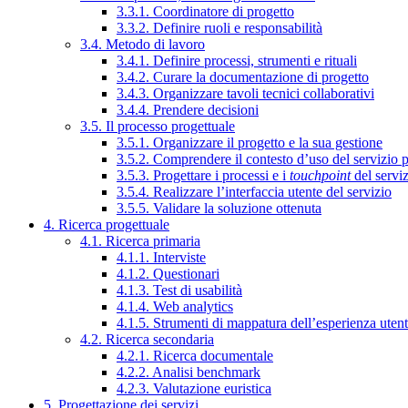
3.3.1. Coordinatore di progetto
3.3.2. Definire ruoli e responsabilità
3.4. Metodo di lavoro
3.4.1. Definire processi, strumenti e rituali
3.4.2. Curare la documentazione di progetto
3.4.3. Organizzare tavoli tecnici collaborativi
3.4.4. Prendere decisioni
3.5. Il processo progettuale
3.5.1. Organizzare il progetto e la sua gestione
3.5.2. Comprendere il contesto d’uso del servizio 
3.5.3. Progettare i processi e i
touchpoint
del servi
3.5.4. Realizzare l’interfaccia utente del servizio
3.5.5. Validare la soluzione ottenuta
4. Ricerca progettuale
4.1. Ricerca primaria
4.1.1. Interviste
4.1.2. Questionari
4.1.3. Test di usabilità
4.1.4. Web analytics
4.1.5. Strumenti di mappatura dell’esperienza uten
4.2. Ricerca secondaria
4.2.1. Ricerca documentale
4.2.2. Analisi benchmark
4.2.3. Valutazione euristica
5. Progettazione dei servizi