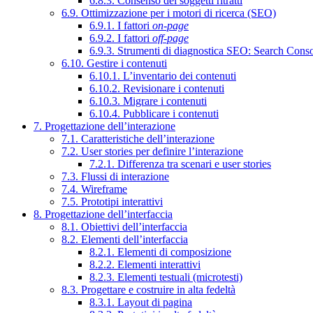
6.8.3. Consenso dei soggetti ritratti
6.9. Ottimizzazione per i motori di ricerca (SEO)
6.9.1. I fattori
on-page
6.9.2. I fattori
off-page
6.9.3. Strumenti di diagnostica SEO: Search Cons
6.10. Gestire i contenuti
6.10.1. L’inventario dei contenuti
6.10.2. Revisionare i contenuti
6.10.3. Migrare i contenuti
6.10.4. Pubblicare i contenuti
7. Progettazione dell’interazione
7.1. Caratteristiche dell’interazione
7.2. User stories per definire l’interazione
7.2.1. Differenza tra scenari e user stories
7.3. Flussi di interazione
7.4. Wireframe
7.5. Prototipi interattivi
8. Progettazione dell’interfaccia
8.1. Obiettivi dell’interfaccia
8.2. Elementi dell’interfaccia
8.2.1. Elementi di composizione
8.2.2. Elementi interattivi
8.2.3. Elementi testuali (microtesti)
8.3. Progettare e costruire in alta fedeltà
8.3.1. Layout di pagina