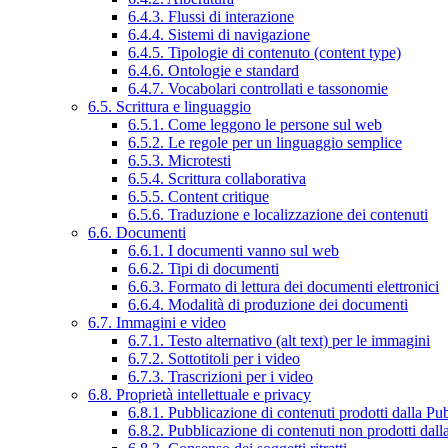
6.4.3. Flussi di interazione
6.4.4. Sistemi di navigazione
6.4.5. Tipologie di contenuto (content type)
6.4.6. Ontologie e standard
6.4.7. Vocabolari controllati e tassonomie
6.5. Scrittura e linguaggio
6.5.1. Come leggono le persone sul web
6.5.2. Le regole per un linguaggio semplice
6.5.3. Microtesti
6.5.4. Scrittura collaborativa
6.5.5. Content critique
6.5.6. Traduzione e localizzazione dei contenuti
6.6. Documenti
6.6.1. I documenti vanno sul web
6.6.2. Tipi di documenti
6.6.3. Formato di lettura dei documenti elettronici
6.6.4. Modalità di produzione dei documenti
6.7. Immagini e video
6.7.1. Testo alternativo (alt text) per le immagini
6.7.2. Sottotitoli per i video
6.7.3. Trascrizioni per i video
6.8. Proprietà intellettuale e privacy
6.8.1. Pubblicazione di contenuti prodotti dalla P
6.8.2. Pubblicazione di contenuti non prodotti dal