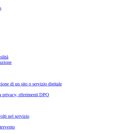
)
ilità
azione
ione di un sito o servizio digitale
va privacy, riferimenti DPO
olti nel servizio
ntervento