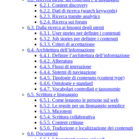
6.2.1. Content discovery
6.2.2. Dati di ricerca (search keywords)
6.2.3. Ricerca tramite analytics
6.2.4. Ricerca sui forum
6.3. Dalla ricerca ai bisogni degli utenti
6.3.1. User stories per definire i contenuti
6.3.2. Job stories per definire i contenuti
6.3.3. Criteri di accettazione
6.4. Architettura dell’informazione
6.4.1. Definire l’architettura dell’informazione
6.4.2. Alberatura
6.4.3. Flussi di interazione
6.4.4. Sistemi di navigazione
6.4.5. Tipologie di contenuto (content type)
6.4.6. Ontologie e standard
6.4.7. Vocabolari controllati e tassonomie
6.5. Scrittura e linguaggio
6.5.1. Come leggono le persone sul web
6.5.2. Le regole per un linguaggio semplice
6.5.3. Microtesti
6.5.4. Scrittura collaborativa
6.5.5. Content critique
6.5.6. Traduzione e localizzazione dei contenuti
6.6. Documenti