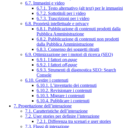
6.7. Immagini e video
6.7.1. Testo alternativo (alt text) per le immagini
6.7.2. Sottotitoli per i video
6.7.3. Trascrizioni per i video
6.8. Proprietà intellettuale e privacy
6.8.1. Pubblicazione di contenuti prodotti dalla
Pubblica Amministrazione
6.8.2. Pubblicazione di contenuti non prodotti
dalla Pubblica Amministrazione
6.8.3. Consenso dei soggetti ritratti
6.9. Ottimizzazione per i motori di ricerca (SEO)
6.9.1. I fattori
on-page
6.9.2. I fattori
off-page
6.9.3. Strumenti di diagnostica SEO: Search
Console
6.10. Gestire i contenuti
6.10.1. L’inventario dei contenuti
6.10.2. Revisionare i contenuti
6.10.3. Migrare i contenuti
6.10.4. Pubblicare i contenuti
7. Progettazione dell’interazione
7.1. Caratteristiche dell’interazione
7.2. User stories per definire l’interazione
7.2.1. Differenza tra scenari e user stories
7.3. Flussi di interazione