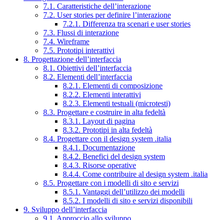
7.1. Caratteristiche dell’interazione
7.2. User stories per definire l’interazione
7.2.1. Differenza tra scenari e user stories
7.3. Flussi di interazione
7.4. Wireframe
7.5. Prototipi interattivi
8. Progettazione dell’interfaccia
8.1. Obiettivi dell’interfaccia
8.2. Elementi dell’interfaccia
8.2.1. Elementi di composizione
8.2.2. Elementi interattivi
8.2.3. Elementi testuali (microtesti)
8.3. Progettare e costruire in alta fedeltà
8.3.1. Layout di pagina
8.3.2. Prototipi in alta fedeltà
8.4. Progettare con il design system .italia
8.4.1. Documentazione
8.4.2. Benefici del design system
8.4.3. Risorse operative
8.4.4. Come contribuire al design system .italia
8.5. Progettare con i modelli di sito e servizi
8.5.1. Vantaggi dell’utilizzo dei modelli
8.5.2. I modelli di sito e servizi disponibili
9. Sviluppo dell’interfaccia
9.1. Approccio allo sviluppo