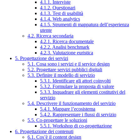
4.1.1. Interviste
4.1.2. Questionari
4.1.3. Test di usabilità
4.1.4. Web analytics
4.1.5. Strumenti di mappatura dell’esperienza
utente
4.2. Ricerca secondaria
4.2.1. Ricerca documentale
4.2.2. Analisi benchmark
4.2.3. Valutazione euristica
5. Progettazione dei servizi
5.1. Cosa sono i servizi e il service design
5.2. Progettare servizi pubblici digitali
5.3. Definire il modello di servizio
5.3.1. Identificare gli attori coinvolti
5.3.2. Formulare la proposta di valore
5.3.3. Inquadrare gli elementi costitutivi del
servizio
5.4. Descrivere il funzionamento del servizio
5.4.1. Mappare l’ecosistema
5.4.2. Rappresentare i flussi di servizio
5.5. Co-progettare le soluzioni
5.5.1. Workshop di co-progettazione
6. Progettazione dei contenuti
6.1. Cos’è il content design