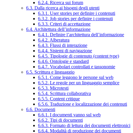
6.2.4. Ricerca sui forum
6.3. Dalla ricerca ai bisogni degli utenti
6.3.1. User stories per definire i contenuti
6.3.2. Job stories per definire i contenuti
6.3.3. Criteri di accettazione
6.4. Architettura dell’informazione
6.4.1. Definire l’architettura dell’informazione
6.4.2. Alberatura
6.4.3. Flussi di interazione
6.4.4. Sistemi di navigazione
6.4.5. Tipologie di contenuto (content type)
6.4.6. Ontologie e standard
6.4.7. Vocabolari controllati e tassonomie
6.5. Scrittura e linguaggio
6.5.1. Come leggono le persone sul web
6.5.2. Le regole per un linguaggio semplice
6.5.3. Microtesti
6.5.4. Scrittura collaborativa
6.5.5. Content critique
6.5.6. Traduzione e localizzazione dei contenuti
6.6. Documenti
6.6.1. I documenti vanno sul web
6.6.2. Tipi di documenti
6.6.3. Formato di lettura dei documenti elettronici
6.6.4. Modalità di produzione dei documenti