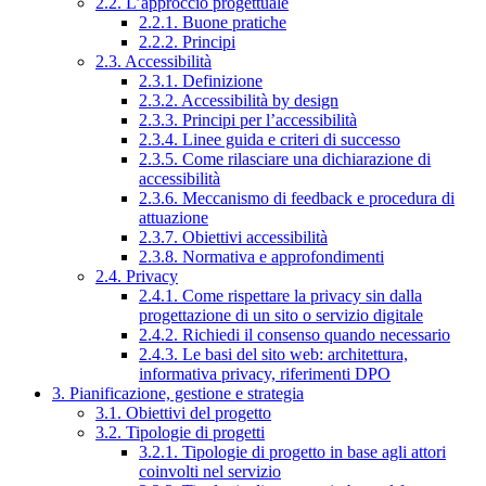
2.2. L’approccio progettuale
2.2.1. Buone pratiche
2.2.2. Principi
2.3. Accessibilità
2.3.1. Definizione
2.3.2. Accessibilità by design
2.3.3. Principi per l’accessibilità
2.3.4. Linee guida e criteri di successo
2.3.5. Come rilasciare una dichiarazione di
accessibilità
2.3.6. Meccanismo di feedback e procedura di
attuazione
2.3.7. Obiettivi accessibilità
2.3.8. Normativa e approfondimenti
2.4. Privacy
2.4.1. Come rispettare la privacy sin dalla
progettazione di un sito o servizio digitale
2.4.2. Richiedi il consenso quando necessario
2.4.3. Le basi del sito web: architettura,
informativa privacy, riferimenti DPO
3. Pianificazione, gestione e strategia
3.1. Obiettivi del progetto
3.2. Tipologie di progetti
3.2.1. Tipologie di progetto in base agli attori
coinvolti nel servizio