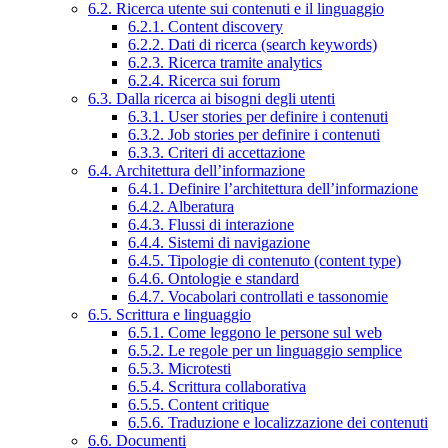
6.2. Ricerca utente sui contenuti e il linguaggio
6.2.1. Content discovery
6.2.2. Dati di ricerca (search keywords)
6.2.3. Ricerca tramite analytics
6.2.4. Ricerca sui forum
6.3. Dalla ricerca ai bisogni degli utenti
6.3.1. User stories per definire i contenuti
6.3.2. Job stories per definire i contenuti
6.3.3. Criteri di accettazione
6.4. Architettura dell’informazione
6.4.1. Definire l’architettura dell’informazione
6.4.2. Alberatura
6.4.3. Flussi di interazione
6.4.4. Sistemi di navigazione
6.4.5. Tipologie di contenuto (content type)
6.4.6. Ontologie e standard
6.4.7. Vocabolari controllati e tassonomie
6.5. Scrittura e linguaggio
6.5.1. Come leggono le persone sul web
6.5.2. Le regole per un linguaggio semplice
6.5.3. Microtesti
6.5.4. Scrittura collaborativa
6.5.5. Content critique
6.5.6. Traduzione e localizzazione dei contenuti
6.6. Documenti