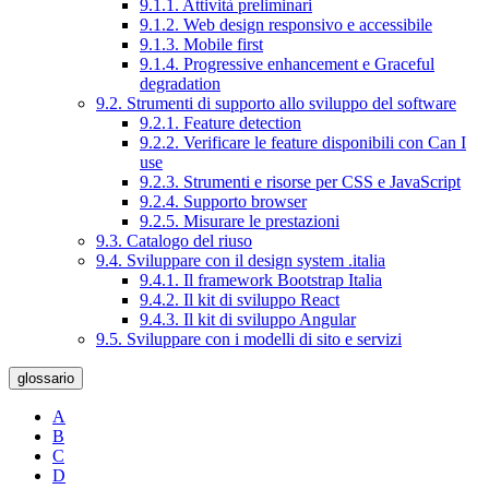
9.1.1. Attività preliminari
9.1.2. Web design responsivo e accessibile
9.1.3. Mobile first
9.1.4. Progressive enhancement e Graceful
degradation
9.2. Strumenti di supporto allo sviluppo del software
9.2.1. Feature detection
9.2.2. Verificare le feature disponibili con Can I
use
9.2.3. Strumenti e risorse per CSS e JavaScript
9.2.4. Supporto browser
9.2.5. Misurare le prestazioni
9.3. Catalogo del riuso
9.4. Sviluppare con il design system .italia
9.4.1. Il framework Bootstrap Italia
9.4.2. Il kit di sviluppo React
9.4.3. Il kit di sviluppo Angular
9.5. Sviluppare con i modelli di sito e servizi
glossario
A
B
C
D