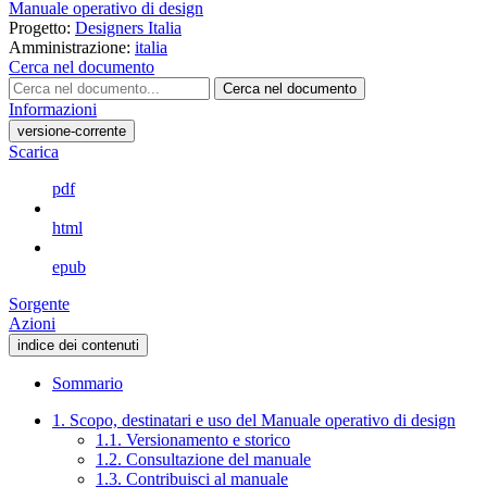
Manuale operativo di design
Progetto:
Designers Italia
Amministrazione:
italia
Cerca nel documento
Cerca nel documento
Informazioni
versione-corrente
Scarica
pdf
html
epub
Sorgente
Azioni
indice dei contenuti
Sommario
1. Scopo, destinatari e uso del Manuale operativo di design
1.1. Versionamento e storico
1.2. Consultazione del manuale
1.3. Contribuisci al manuale