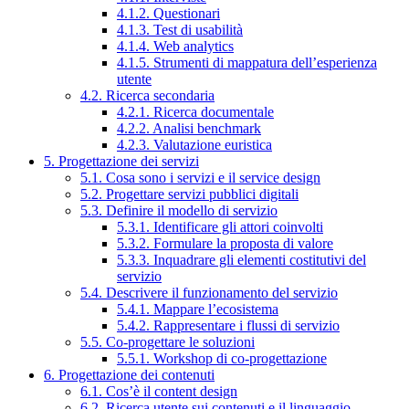
4.1.2. Questionari
4.1.3. Test di usabilità
4.1.4. Web analytics
4.1.5. Strumenti di mappatura dell’esperienza
utente
4.2. Ricerca secondaria
4.2.1. Ricerca documentale
4.2.2. Analisi benchmark
4.2.3. Valutazione euristica
5. Progettazione dei servizi
5.1. Cosa sono i servizi e il service design
5.2. Progettare servizi pubblici digitali
5.3. Definire il modello di servizio
5.3.1. Identificare gli attori coinvolti
5.3.2. Formulare la proposta di valore
5.3.3. Inquadrare gli elementi costitutivi del
servizio
5.4. Descrivere il funzionamento del servizio
5.4.1. Mappare l’ecosistema
5.4.2. Rappresentare i flussi di servizio
5.5. Co-progettare le soluzioni
5.5.1. Workshop di co-progettazione
6. Progettazione dei contenuti
6.1. Cos’è il content design
6.2. Ricerca utente sui contenuti e il linguaggio