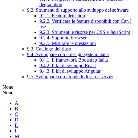
degradation
9.2. Strumenti di supporto allo sviluppo del software
9.2.1. Feature detection
9.2.2. Verificare le feature disponibili con Can I
use
9.2.3. Strumenti e risorse per CSS e JavaScript
9.2.4. Supporto browser
9.2.5. Misurare le prestazioni
9.3. Catalogo del riuso
9.4. Sviluppare con il design system .italia
9.4.1. Il framework Bootstrap Italia
9.4.2. Il kit di sviluppo React
9.4.3. Il kit di sviluppo Angular
9.5. Sviluppare con i modelli di sito e servizi
None
None
A
B
C
D
E
I
M