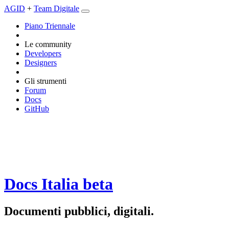
AGID
+
Team Digitale
Piano Triennale
Le community
Developers
Designers
Gli strumenti
Forum
Docs
GitHub
Docs Italia
beta
Documenti pubblici, digitali.