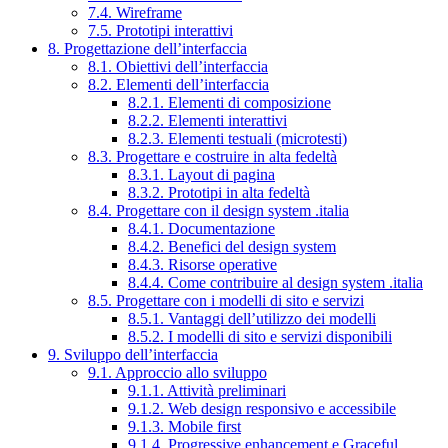
7.4. Wireframe
7.5. Prototipi interattivi
8. Progettazione dell’interfaccia
8.1. Obiettivi dell’interfaccia
8.2. Elementi dell’interfaccia
8.2.1. Elementi di composizione
8.2.2. Elementi interattivi
8.2.3. Elementi testuali (microtesti)
8.3. Progettare e costruire in alta fedeltà
8.3.1. Layout di pagina
8.3.2. Prototipi in alta fedeltà
8.4. Progettare con il design system .italia
8.4.1. Documentazione
8.4.2. Benefici del design system
8.4.3. Risorse operative
8.4.4. Come contribuire al design system .italia
8.5. Progettare con i modelli di sito e servizi
8.5.1. Vantaggi dell’utilizzo dei modelli
8.5.2. I modelli di sito e servizi disponibili
9. Sviluppo dell’interfaccia
9.1. Approccio allo sviluppo
9.1.1. Attività preliminari
9.1.2. Web design responsivo e accessibile
9.1.3. Mobile first
9.1.4. Progressive enhancement e Graceful