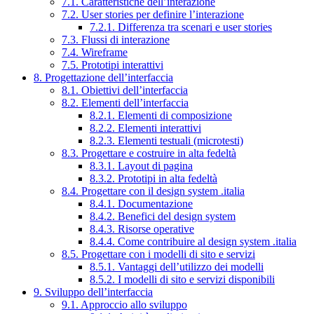
7.1. Caratteristiche dell’interazione
7.2. User stories per definire l’interazione
7.2.1. Differenza tra scenari e user stories
7.3. Flussi di interazione
7.4. Wireframe
7.5. Prototipi interattivi
8. Progettazione dell’interfaccia
8.1. Obiettivi dell’interfaccia
8.2. Elementi dell’interfaccia
8.2.1. Elementi di composizione
8.2.2. Elementi interattivi
8.2.3. Elementi testuali (microtesti)
8.3. Progettare e costruire in alta fedeltà
8.3.1. Layout di pagina
8.3.2. Prototipi in alta fedeltà
8.4. Progettare con il design system .italia
8.4.1. Documentazione
8.4.2. Benefici del design system
8.4.3. Risorse operative
8.4.4. Come contribuire al design system .italia
8.5. Progettare con i modelli di sito e servizi
8.5.1. Vantaggi dell’utilizzo dei modelli
8.5.2. I modelli di sito e servizi disponibili
9. Sviluppo dell’interfaccia
9.1. Approccio allo sviluppo