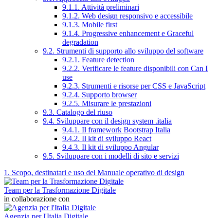
9.1.1. Attività preliminari
9.1.2. Web design responsivo e accessibile
9.1.3. Mobile first
9.1.4. Progressive enhancement e Graceful
degradation
9.2. Strumenti di supporto allo sviluppo del software
9.2.1. Feature detection
9.2.2. Verificare le feature disponibili con Can I
use
9.2.3. Strumenti e risorse per CSS e JavaScript
9.2.4. Supporto browser
9.2.5. Misurare le prestazioni
9.3. Catalogo del riuso
9.4. Sviluppare con il design system .italia
9.4.1. Il framework Bootstrap Italia
9.4.2. Il kit di sviluppo React
9.4.3. Il kit di sviluppo Angular
9.5. Sviluppare con i modelli di sito e servizi
1. Scopo, destinatari e uso del Manuale operativo di design
Team per la Trasformazione Digitale
in collaborazione con
Agenzia per l'Italia Digitale