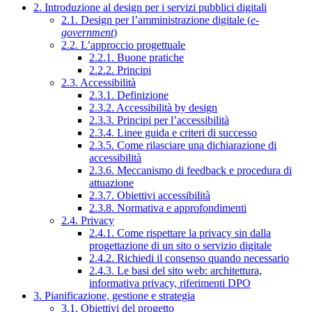
2. Introduzione al design per i servizi pubblici digitali
2.1. Design per l’amministrazione digitale (
e-
government
)
2.2. L’approccio progettuale
2.2.1. Buone pratiche
2.2.2. Principi
2.3. Accessibilità
2.3.1. Definizione
2.3.2. Accessibilità by design
2.3.3. Principi per l’accessibilità
2.3.4. Linee guida e criteri di successo
2.3.5. Come rilasciare una dichiarazione di
accessibilità
2.3.6. Meccanismo di feedback e procedura di
attuazione
2.3.7. Obiettivi accessibilità
2.3.8. Normativa e approfondimenti
2.4. Privacy
2.4.1. Come rispettare la privacy sin dalla
progettazione di un sito o servizio digitale
2.4.2. Richiedi il consenso quando necessario
2.4.3. Le basi del sito web: architettura,
informativa privacy, riferimenti DPO
3. Pianificazione, gestione e strategia
3.1. Obiettivi del progetto