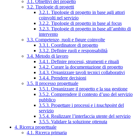
3.1. Obiettivi del progetto
3.2. Tipologie di progetti
3.2.1. Tipologie di progetto in base agli attori
coinvolti nel servizio
3.2.2. Tipologie di progetto in base al focus
3.2.3. Tipologie di progetto in base all’ambito di
intervento
3.3. Competenze, ruoli e figure coinvolte
3.3.1. Coordinatore di progetto
3.3.2. Definire ruoli e responsabilità
3.4. Metodo di lavoro
3.4.1. Definire processi, strumenti e rituali
3.4.2. Curare la documentazione di progetto
3.4.3. Organizzare tavoli tecnici collaborativi
3.4.4. Prendere decisioni
3.5. Il processo progettuale
3.5.1. Organizzare il progetto e la sua gestione
3.5.2. Comprendere il contesto d’uso del servizio
pubblico
3.5.3. Progettare i processi e i
touchpoint
del
servizio
3.5.4. Realizzare l’interfaccia utente del servizio
3.5.5. Validare la soluzione ottenuta
4. Ricerca progettuale
4.1. Ricerca primaria