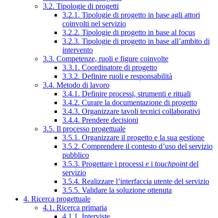
3.2. Tipologie di progetti
3.2.1. Tipologie di progetto in base agli attori
coinvolti nel servizio
3.2.2. Tipologie di progetto in base al focus
3.2.3. Tipologie di progetto in base all’ambito di
intervento
3.3. Competenze, ruoli e figure coinvolte
3.3.1. Coordinatore di progetto
3.3.2. Definire ruoli e responsabilità
3.4. Metodo di lavoro
3.4.1. Definire processi, strumenti e rituali
3.4.2. Curare la documentazione di progetto
3.4.3. Organizzare tavoli tecnici collaborativi
3.4.4. Prendere decisioni
3.5. Il processo progettuale
3.5.1. Organizzare il progetto e la sua gestione
3.5.2. Comprendere il contesto d’uso del servizio
pubblico
3.5.3. Progettare i processi e i
touchpoint
del
servizio
3.5.4. Realizzare l’interfaccia utente del servizio
3.5.5. Validare la soluzione ottenuta
4. Ricerca progettuale
4.1. Ricerca primaria
4.1.1. Interviste