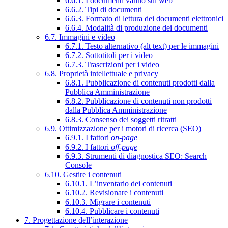
6.6.1. I documenti vanno sul web
6.6.2. Tipi di documenti
6.6.3. Formato di lettura dei documenti elettronici
6.6.4. Modalità di produzione dei documenti
6.7. Immagini e video
6.7.1. Testo alternativo (alt text) per le immagini
6.7.2. Sottotitoli per i video
6.7.3. Trascrizioni per i video
6.8. Proprietà intellettuale e privacy
6.8.1. Pubblicazione di contenuti prodotti dalla
Pubblica Amministrazione
6.8.2. Pubblicazione di contenuti non prodotti
dalla Pubblica Amministrazione
6.8.3. Consenso dei soggetti ritratti
6.9. Ottimizzazione per i motori di ricerca (SEO)
6.9.1. I fattori
on-page
6.9.2. I fattori
off-page
6.9.3. Strumenti di diagnostica SEO: Search
Console
6.10. Gestire i contenuti
6.10.1. L’inventario dei contenuti
6.10.2. Revisionare i contenuti
6.10.3. Migrare i contenuti
6.10.4. Pubblicare i contenuti
7. Progettazione dell’interazione