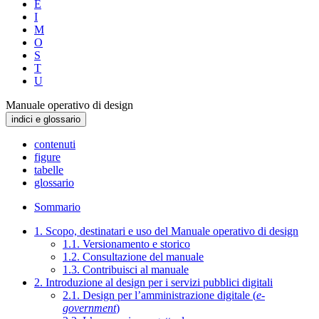
E
I
M
O
S
T
U
Manuale operativo di design
indici e glossario
contenuti
figure
tabelle
glossario
Sommario
1. Scopo, destinatari e uso del Manuale operativo di design
1.1. Versionamento e storico
1.2. Consultazione del manuale
1.3. Contribuisci al manuale
2. Introduzione al design per i servizi pubblici digitali
2.1. Design per l’amministrazione digitale (
e-
government
)