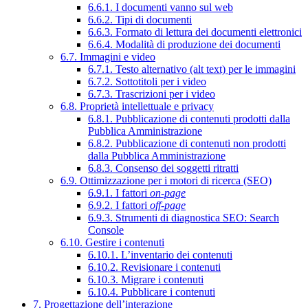
6.6.1. I documenti vanno sul web
6.6.2. Tipi di documenti
6.6.3. Formato di lettura dei documenti elettronici
6.6.4. Modalità di produzione dei documenti
6.7. Immagini e video
6.7.1. Testo alternativo (alt text) per le immagini
6.7.2. Sottotitoli per i video
6.7.3. Trascrizioni per i video
6.8. Proprietà intellettuale e privacy
6.8.1. Pubblicazione di contenuti prodotti dalla
Pubblica Amministrazione
6.8.2. Pubblicazione di contenuti non prodotti
dalla Pubblica Amministrazione
6.8.3. Consenso dei soggetti ritratti
6.9. Ottimizzazione per i motori di ricerca (SEO)
6.9.1. I fattori
on-page
6.9.2. I fattori
off-page
6.9.3. Strumenti di diagnostica SEO: Search
Console
6.10. Gestire i contenuti
6.10.1. L’inventario dei contenuti
6.10.2. Revisionare i contenuti
6.10.3. Migrare i contenuti
6.10.4. Pubblicare i contenuti
7. Progettazione dell’interazione