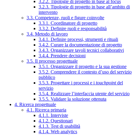
3.2.2. Tipologie di progetto in base al focus
3.2.3. Tipologie di progetto in base all’ambito di
intervento
3.3. Competenze, ruoli e figure coinvolte
3.3.1. Coordinatore di progetto
3.3.2. Definire ruoli e responsabilità
3.4. Metodo di lavoro
3.4.1. Definire processi, strumenti e rituali
3.4.2. Curare la documentazione di progetto
3.4.3. Organizzare tavoli tecnici collaborativi
3.4.4. Prendere decisioni
3.5. Il processo progettuale
3.5.1. Organizzare il progetto e la sua gestione
3.5.2. Comprendere il contesto d’uso del servizio
pubblico
3.5.3. Progettare i processi e i
touchpoint
del
servizio
3.5.4. Realizzare l’interfaccia utente del servizio
3.5.5. Validare la soluzione ottenuta
4. Ricerca progettuale
4.1. Ricerca primaria
4.1.1. Interviste
4.1.2. Questionari
4.1.3. Test di usabilità
4.1.4. Web analytics