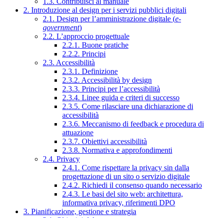
1.3. Contribuisci al manuale
2. Introduzione al design per i servizi pubblici digitali
2.1. Design per l’amministrazione digitale (
e-
government
)
2.2. L’approccio progettuale
2.2.1. Buone pratiche
2.2.2. Principi
2.3. Accessibilità
2.3.1. Definizione
2.3.2. Accessibilità by design
2.3.3. Principi per l’accessibilità
2.3.4. Linee guida e criteri di successo
2.3.5. Come rilasciare una dichiarazione di
accessibilità
2.3.6. Meccanismo di feedback e procedura di
attuazione
2.3.7. Obiettivi accessibilità
2.3.8. Normativa e approfondimenti
2.4. Privacy
2.4.1. Come rispettare la privacy sin dalla
progettazione di un sito o servizio digitale
2.4.2. Richiedi il consenso quando necessario
2.4.3. Le basi del sito web: architettura,
informativa privacy, riferimenti DPO
3. Pianificazione, gestione e strategia