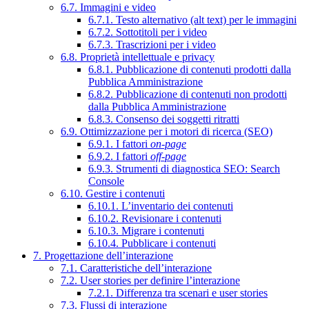
6.7. Immagini e video
6.7.1. Testo alternativo (alt text) per le immagini
6.7.2. Sottotitoli per i video
6.7.3. Trascrizioni per i video
6.8. Proprietà intellettuale e privacy
6.8.1. Pubblicazione di contenuti prodotti dalla
Pubblica Amministrazione
6.8.2. Pubblicazione di contenuti non prodotti
dalla Pubblica Amministrazione
6.8.3. Consenso dei soggetti ritratti
6.9. Ottimizzazione per i motori di ricerca (SEO)
6.9.1. I fattori
on-page
6.9.2. I fattori
off-page
6.9.3. Strumenti di diagnostica SEO: Search
Console
6.10. Gestire i contenuti
6.10.1. L’inventario dei contenuti
6.10.2. Revisionare i contenuti
6.10.3. Migrare i contenuti
6.10.4. Pubblicare i contenuti
7. Progettazione dell’interazione
7.1. Caratteristiche dell’interazione
7.2. User stories per definire l’interazione
7.2.1. Differenza tra scenari e user stories
7.3. Flussi di interazione