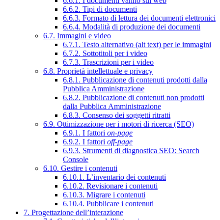
6.6.1. I documenti vanno sul web
6.6.2. Tipi di documenti
6.6.3. Formato di lettura dei documenti elettronici
6.6.4. Modalità di produzione dei documenti
6.7. Immagini e video
6.7.1. Testo alternativo (alt text) per le immagini
6.7.2. Sottotitoli per i video
6.7.3. Trascrizioni per i video
6.8. Proprietà intellettuale e privacy
6.8.1. Pubblicazione di contenuti prodotti dalla
Pubblica Amministrazione
6.8.2. Pubblicazione di contenuti non prodotti
dalla Pubblica Amministrazione
6.8.3. Consenso dei soggetti ritratti
6.9. Ottimizzazione per i motori di ricerca (SEO)
6.9.1. I fattori
on-page
6.9.2. I fattori
off-page
6.9.3. Strumenti di diagnostica SEO: Search
Console
6.10. Gestire i contenuti
6.10.1. L’inventario dei contenuti
6.10.2. Revisionare i contenuti
6.10.3. Migrare i contenuti
6.10.4. Pubblicare i contenuti
7. Progettazione dell’interazione