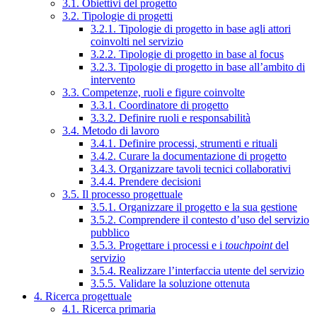
3.1. Obiettivi del progetto
3.2. Tipologie di progetti
3.2.1. Tipologie di progetto in base agli attori
coinvolti nel servizio
3.2.2. Tipologie di progetto in base al focus
3.2.3. Tipologie di progetto in base all’ambito di
intervento
3.3. Competenze, ruoli e figure coinvolte
3.3.1. Coordinatore di progetto
3.3.2. Definire ruoli e responsabilità
3.4. Metodo di lavoro
3.4.1. Definire processi, strumenti e rituali
3.4.2. Curare la documentazione di progetto
3.4.3. Organizzare tavoli tecnici collaborativi
3.4.4. Prendere decisioni
3.5. Il processo progettuale
3.5.1. Organizzare il progetto e la sua gestione
3.5.2. Comprendere il contesto d’uso del servizio
pubblico
3.5.3. Progettare i processi e i
touchpoint
del
servizio
3.5.4. Realizzare l’interfaccia utente del servizio
3.5.5. Validare la soluzione ottenuta
4. Ricerca progettuale
4.1. Ricerca primaria