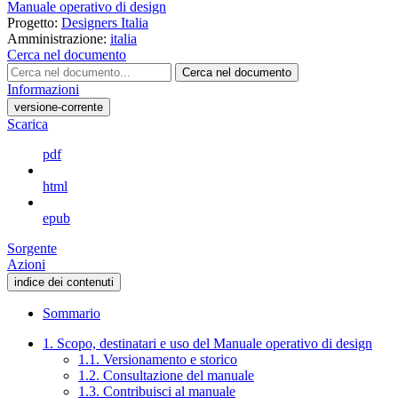
Manuale operativo di design
Progetto:
Designers Italia
Amministrazione:
italia
Cerca nel documento
Cerca nel documento
Informazioni
versione-corrente
Scarica
pdf
html
epub
Sorgente
Azioni
indice dei contenuti
Sommario
1. Scopo, destinatari e uso del Manuale operativo di design
1.1. Versionamento e storico
1.2. Consultazione del manuale
1.3. Contribuisci al manuale