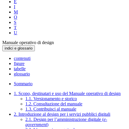
E
I
M
O
S
T
U
Manuale operativo di design
indici e glossario
contenuti
figure
tabelle
glossario
Sommario
1. Scopo, destinatari e uso del Manuale operativo di design
1.1. Versionamento e storico
1.2. Consultazione del manuale
1.3. Contribuisci al manuale
2. Introduzione al design per i servizi pubblici digitali
2.1. Design per l’amministrazione digitale (
e-
government
)