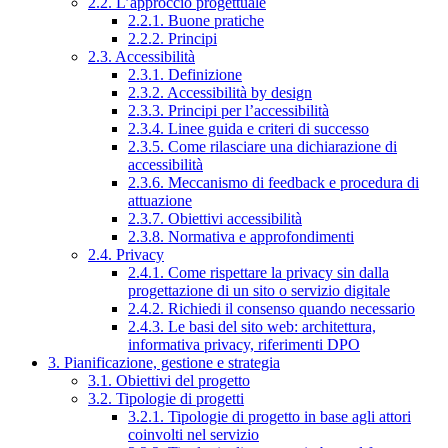
2.2. L’approccio progettuale
2.2.1. Buone pratiche
2.2.2. Principi
2.3. Accessibilità
2.3.1. Definizione
2.3.2. Accessibilità by design
2.3.3. Principi per l’accessibilità
2.3.4. Linee guida e criteri di successo
2.3.5. Come rilasciare una dichiarazione di
accessibilità
2.3.6. Meccanismo di feedback e procedura di
attuazione
2.3.7. Obiettivi accessibilità
2.3.8. Normativa e approfondimenti
2.4. Privacy
2.4.1. Come rispettare la privacy sin dalla
progettazione di un sito o servizio digitale
2.4.2. Richiedi il consenso quando necessario
2.4.3. Le basi del sito web: architettura,
informativa privacy, riferimenti DPO
3. Pianificazione, gestione e strategia
3.1. Obiettivi del progetto
3.2. Tipologie di progetti
3.2.1. Tipologie di progetto in base agli attori
coinvolti nel servizio