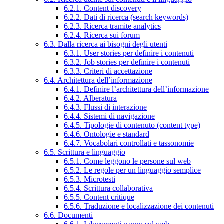
6.2.1. Content discovery
6.2.2. Dati di ricerca (search keywords)
6.2.3. Ricerca tramite analytics
6.2.4. Ricerca sui forum
6.3. Dalla ricerca ai bisogni degli utenti
6.3.1. User stories per definire i contenuti
6.3.2. Job stories per definire i contenuti
6.3.3. Criteri di accettazione
6.4. Architettura dell’informazione
6.4.1. Definire l’architettura dell’informazione
6.4.2. Alberatura
6.4.3. Flussi di interazione
6.4.4. Sistemi di navigazione
6.4.5. Tipologie di contenuto (content type)
6.4.6. Ontologie e standard
6.4.7. Vocabolari controllati e tassonomie
6.5. Scrittura e linguaggio
6.5.1. Come leggono le persone sul web
6.5.2. Le regole per un linguaggio semplice
6.5.3. Microtesti
6.5.4. Scrittura collaborativa
6.5.5. Content critique
6.5.6. Traduzione e localizzazione dei contenuti
6.6. Documenti