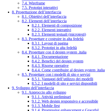
7.4. Wireframe
7.5. Prototipi interattivi
8. Progettazione dell’interfaccia
8.1. Obiettivi dell’interfaccia
8.2. Elementi dell’interfaccia
8.2.1. Elementi di composizione
8.2.2. Elementi interattivi
8.2.3. Elementi testuali (microtesti)
8.3. Progettare e costruire in alta fedeltà
8.3.1. Layout di pagina
8.3.2. Prototipi in alta fedeltà
8.4. Progettare con il design system .italia
8.4.1. Documentazione
8.4.2. Benefici del design system
8.4.3. Risorse operative
8.4.4. Come contribuire al design system .italia
8.5. Progettare con i modelli di sito e servizi
8.5.1. Vantaggi dell’utilizzo dei modelli
8.5.2. I modelli di sito e servizi disponibili
9. Sviluppo dell’interfaccia
9.1. Approccio allo sviluppo
9.1.1. Attività preliminari
9.1.2. Web design responsivo e accessibile
9.1.3. Mobile first
9.1.4. Progressive enhancement e Graceful