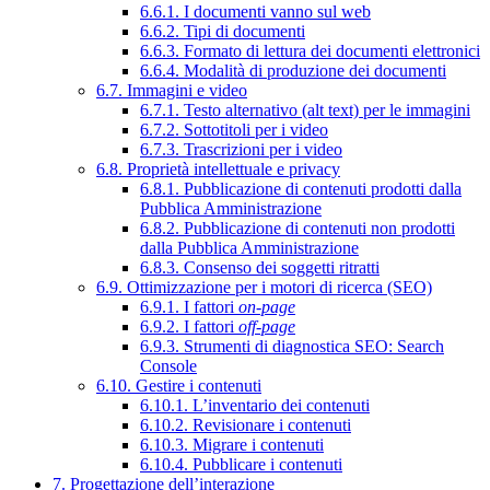
6.6.1. I documenti vanno sul web
6.6.2. Tipi di documenti
6.6.3. Formato di lettura dei documenti elettronici
6.6.4. Modalità di produzione dei documenti
6.7. Immagini e video
6.7.1. Testo alternativo (alt text) per le immagini
6.7.2. Sottotitoli per i video
6.7.3. Trascrizioni per i video
6.8. Proprietà intellettuale e privacy
6.8.1. Pubblicazione di contenuti prodotti dalla
Pubblica Amministrazione
6.8.2. Pubblicazione di contenuti non prodotti
dalla Pubblica Amministrazione
6.8.3. Consenso dei soggetti ritratti
6.9. Ottimizzazione per i motori di ricerca (SEO)
6.9.1. I fattori
on-page
6.9.2. I fattori
off-page
6.9.3. Strumenti di diagnostica SEO: Search
Console
6.10. Gestire i contenuti
6.10.1. L’inventario dei contenuti
6.10.2. Revisionare i contenuti
6.10.3. Migrare i contenuti
6.10.4. Pubblicare i contenuti
7. Progettazione dell’interazione