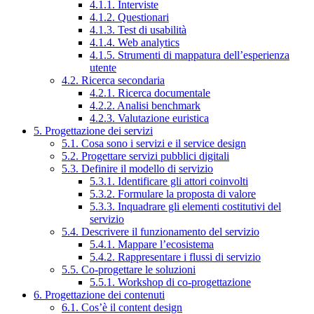
4.1.1. Interviste
4.1.2. Questionari
4.1.3. Test di usabilità
4.1.4. Web analytics
4.1.5. Strumenti di mappatura dell’esperienza
utente
4.2. Ricerca secondaria
4.2.1. Ricerca documentale
4.2.2. Analisi benchmark
4.2.3. Valutazione euristica
5. Progettazione dei servizi
5.1. Cosa sono i servizi e il service design
5.2. Progettare servizi pubblici digitali
5.3. Definire il modello di servizio
5.3.1. Identificare gli attori coinvolti
5.3.2. Formulare la proposta di valore
5.3.3. Inquadrare gli elementi costitutivi del
servizio
5.4. Descrivere il funzionamento del servizio
5.4.1. Mappare l’ecosistema
5.4.2. Rappresentare i flussi di servizio
5.5. Co-progettare le soluzioni
5.5.1. Workshop di co-progettazione
6. Progettazione dei contenuti
6.1. Cos’è il content design