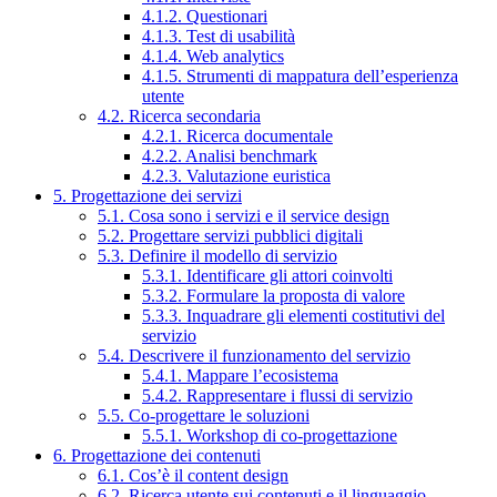
4.1.2. Questionari
4.1.3. Test di usabilità
4.1.4. Web analytics
4.1.5. Strumenti di mappatura dell’esperienza
utente
4.2. Ricerca secondaria
4.2.1. Ricerca documentale
4.2.2. Analisi benchmark
4.2.3. Valutazione euristica
5. Progettazione dei servizi
5.1. Cosa sono i servizi e il service design
5.2. Progettare servizi pubblici digitali
5.3. Definire il modello di servizio
5.3.1. Identificare gli attori coinvolti
5.3.2. Formulare la proposta di valore
5.3.3. Inquadrare gli elementi costitutivi del
servizio
5.4. Descrivere il funzionamento del servizio
5.4.1. Mappare l’ecosistema
5.4.2. Rappresentare i flussi di servizio
5.5. Co-progettare le soluzioni
5.5.1. Workshop di co-progettazione
6. Progettazione dei contenuti
6.1. Cos’è il content design
6.2. Ricerca utente sui contenuti e il linguaggio