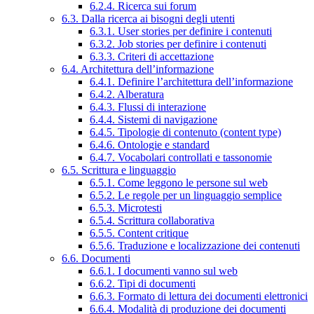
6.2.4. Ricerca sui forum
6.3. Dalla ricerca ai bisogni degli utenti
6.3.1. User stories per definire i contenuti
6.3.2. Job stories per definire i contenuti
6.3.3. Criteri di accettazione
6.4. Architettura dell’informazione
6.4.1. Definire l’architettura dell’informazione
6.4.2. Alberatura
6.4.3. Flussi di interazione
6.4.4. Sistemi di navigazione
6.4.5. Tipologie di contenuto (content type)
6.4.6. Ontologie e standard
6.4.7. Vocabolari controllati e tassonomie
6.5. Scrittura e linguaggio
6.5.1. Come leggono le persone sul web
6.5.2. Le regole per un linguaggio semplice
6.5.3. Microtesti
6.5.4. Scrittura collaborativa
6.5.5. Content critique
6.5.6. Traduzione e localizzazione dei contenuti
6.6. Documenti
6.6.1. I documenti vanno sul web
6.6.2. Tipi di documenti
6.6.3. Formato di lettura dei documenti elettronici
6.6.4. Modalità di produzione dei documenti