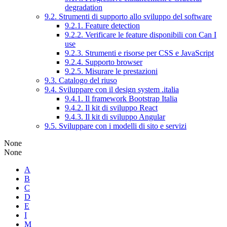
degradation
9.2. Strumenti di supporto allo sviluppo del software
9.2.1. Feature detection
9.2.2. Verificare le feature disponibili con Can I
use
9.2.3. Strumenti e risorse per CSS e JavaScript
9.2.4. Supporto browser
9.2.5. Misurare le prestazioni
9.3. Catalogo del riuso
9.4. Sviluppare con il design system .italia
9.4.1. Il framework Bootstrap Italia
9.4.2. Il kit di sviluppo React
9.4.3. Il kit di sviluppo Angular
9.5. Sviluppare con i modelli di sito e servizi
None
None
A
B
C
D
E
I
M