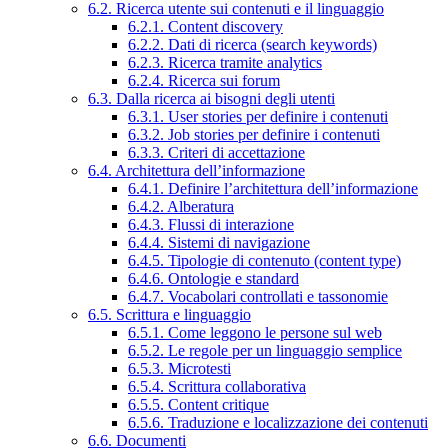
6.2. Ricerca utente sui contenuti e il linguaggio
6.2.1. Content discovery
6.2.2. Dati di ricerca (search keywords)
6.2.3. Ricerca tramite analytics
6.2.4. Ricerca sui forum
6.3. Dalla ricerca ai bisogni degli utenti
6.3.1. User stories per definire i contenuti
6.3.2. Job stories per definire i contenuti
6.3.3. Criteri di accettazione
6.4. Architettura dell’informazione
6.4.1. Definire l’architettura dell’informazione
6.4.2. Alberatura
6.4.3. Flussi di interazione
6.4.4. Sistemi di navigazione
6.4.5. Tipologie di contenuto (content type)
6.4.6. Ontologie e standard
6.4.7. Vocabolari controllati e tassonomie
6.5. Scrittura e linguaggio
6.5.1. Come leggono le persone sul web
6.5.2. Le regole per un linguaggio semplice
6.5.3. Microtesti
6.5.4. Scrittura collaborativa
6.5.5. Content critique
6.5.6. Traduzione e localizzazione dei contenuti
6.6. Documenti