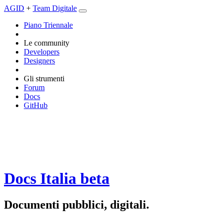
AGID
+
Team Digitale
Piano Triennale
Le community
Developers
Designers
Gli strumenti
Forum
Docs
GitHub
Docs Italia
beta
Documenti pubblici, digitali.