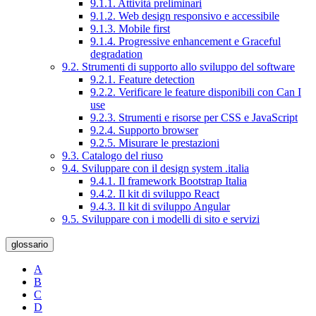
9.1.1. Attività preliminari
9.1.2. Web design responsivo e accessibile
9.1.3. Mobile first
9.1.4. Progressive enhancement e Graceful
degradation
9.2. Strumenti di supporto allo sviluppo del software
9.2.1. Feature detection
9.2.2. Verificare le feature disponibili con Can I
use
9.2.3. Strumenti e risorse per CSS e JavaScript
9.2.4. Supporto browser
9.2.5. Misurare le prestazioni
9.3. Catalogo del riuso
9.4. Sviluppare con il design system .italia
9.4.1. Il framework Bootstrap Italia
9.4.2. Il kit di sviluppo React
9.4.3. Il kit di sviluppo Angular
9.5. Sviluppare con i modelli di sito e servizi
glossario
A
B
C
D