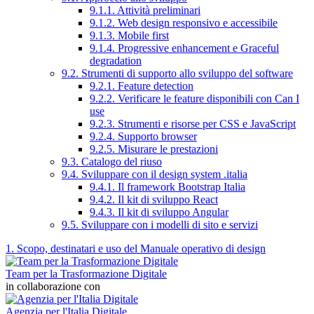
9.1.1. Attività preliminari
9.1.2. Web design responsivo e accessibile
9.1.3. Mobile first
9.1.4. Progressive enhancement e Graceful
degradation
9.2. Strumenti di supporto allo sviluppo del software
9.2.1. Feature detection
9.2.2. Verificare le feature disponibili con Can I
use
9.2.3. Strumenti e risorse per CSS e JavaScript
9.2.4. Supporto browser
9.2.5. Misurare le prestazioni
9.3. Catalogo del riuso
9.4. Sviluppare con il design system .italia
9.4.1. Il framework Bootstrap Italia
9.4.2. Il kit di sviluppo React
9.4.3. Il kit di sviluppo Angular
9.5. Sviluppare con i modelli di sito e servizi
1. Scopo, destinatari e uso del Manuale operativo di design
Team per la Trasformazione Digitale
in collaborazione con
Agenzia per l'Italia Digitale