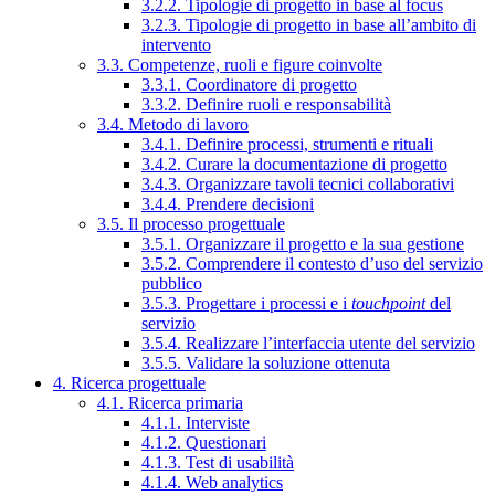
3.2.2. Tipologie di progetto in base al focus
3.2.3. Tipologie di progetto in base all’ambito di
intervento
3.3. Competenze, ruoli e figure coinvolte
3.3.1. Coordinatore di progetto
3.3.2. Definire ruoli e responsabilità
3.4. Metodo di lavoro
3.4.1. Definire processi, strumenti e rituali
3.4.2. Curare la documentazione di progetto
3.4.3. Organizzare tavoli tecnici collaborativi
3.4.4. Prendere decisioni
3.5. Il processo progettuale
3.5.1. Organizzare il progetto e la sua gestione
3.5.2. Comprendere il contesto d’uso del servizio
pubblico
3.5.3. Progettare i processi e i
touchpoint
del
servizio
3.5.4. Realizzare l’interfaccia utente del servizio
3.5.5. Validare la soluzione ottenuta
4. Ricerca progettuale
4.1. Ricerca primaria
4.1.1. Interviste
4.1.2. Questionari
4.1.3. Test di usabilità
4.1.4. Web analytics