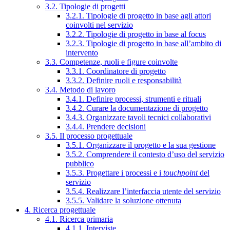
3.2. Tipologie di progetti
3.2.1. Tipologie di progetto in base agli attori
coinvolti nel servizio
3.2.2. Tipologie di progetto in base al focus
3.2.3. Tipologie di progetto in base all’ambito di
intervento
3.3. Competenze, ruoli e figure coinvolte
3.3.1. Coordinatore di progetto
3.3.2. Definire ruoli e responsabilità
3.4. Metodo di lavoro
3.4.1. Definire processi, strumenti e rituali
3.4.2. Curare la documentazione di progetto
3.4.3. Organizzare tavoli tecnici collaborativi
3.4.4. Prendere decisioni
3.5. Il processo progettuale
3.5.1. Organizzare il progetto e la sua gestione
3.5.2. Comprendere il contesto d’uso del servizio
pubblico
3.5.3. Progettare i processi e i
touchpoint
del
servizio
3.5.4. Realizzare l’interfaccia utente del servizio
3.5.5. Validare la soluzione ottenuta
4. Ricerca progettuale
4.1. Ricerca primaria
4.1.1. Interviste