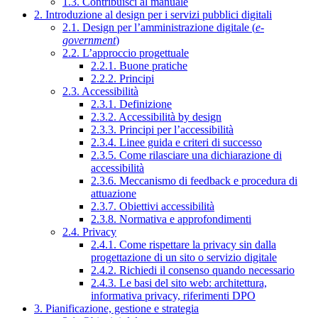
1.3. Contribuisci al manuale
2. Introduzione al design per i servizi pubblici digitali
2.1. Design per l’amministrazione digitale (
e-
government
)
2.2. L’approccio progettuale
2.2.1. Buone pratiche
2.2.2. Principi
2.3. Accessibilità
2.3.1. Definizione
2.3.2. Accessibilità by design
2.3.3. Principi per l’accessibilità
2.3.4. Linee guida e criteri di successo
2.3.5. Come rilasciare una dichiarazione di
accessibilità
2.3.6. Meccanismo di feedback e procedura di
attuazione
2.3.7. Obiettivi accessibilità
2.3.8. Normativa e approfondimenti
2.4. Privacy
2.4.1. Come rispettare la privacy sin dalla
progettazione di un sito o servizio digitale
2.4.2. Richiedi il consenso quando necessario
2.4.3. Le basi del sito web: architettura,
informativa privacy, riferimenti DPO
3. Pianificazione, gestione e strategia