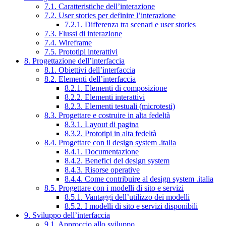
7.1. Caratteristiche dell’interazione
7.2. User stories per definire l’interazione
7.2.1. Differenza tra scenari e user stories
7.3. Flussi di interazione
7.4. Wireframe
7.5. Prototipi interattivi
8. Progettazione dell’interfaccia
8.1. Obiettivi dell’interfaccia
8.2. Elementi dell’interfaccia
8.2.1. Elementi di composizione
8.2.2. Elementi interattivi
8.2.3. Elementi testuali (microtesti)
8.3. Progettare e costruire in alta fedeltà
8.3.1. Layout di pagina
8.3.2. Prototipi in alta fedeltà
8.4. Progettare con il design system .italia
8.4.1. Documentazione
8.4.2. Benefici del design system
8.4.3. Risorse operative
8.4.4. Come contribuire al design system .italia
8.5. Progettare con i modelli di sito e servizi
8.5.1. Vantaggi dell’utilizzo dei modelli
8.5.2. I modelli di sito e servizi disponibili
9. Sviluppo dell’interfaccia
9.1. Approccio allo sviluppo