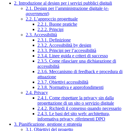
2. Introduzione al design per i servizi pubblici digitali
2.1. Design per l’amministrazione digitale (
e-
government
)
2.2. L’approccio progettuale
2.2.1. Buone pratiche
2.2.2. Principi
2.3. Accessibilità
2.3.1. Definizione
2.3.2. Accessibilità by design
2.3.3. Principi per l’accessibilità
2.3.4. Linee guida e criteri di successo
2.3.5. Come rilasciare una dichiarazione di
accessibilità
2.3.6. Meccanismo di feedback e procedura di
attuazione
2.3.7. Obiettivi accessibilità
2.3.8. Normativa e approfondimenti
2.4. Privacy
2.4.1. Come rispettare la privacy sin dalla
progettazione di un sito o servizio digitale
2.4.2. Richiedi il consenso quando necessario
2.4.3. Le basi del sito web: architettura,
informativa privacy, riferimenti DPO
3. Pianificazione, gestione e strategia
3.1. Obiettivi del progetto