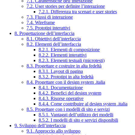
7.1. Caratteristiche dell’interazione
7.2. User stories per definire l’interazione
7.2.1. Differenza tra scenari e user stories
7.3. Flussi di interazione
7.4. Wireframe
7.5. Prototipi interattivi
8. Progettazione dell’interfaccia
8.1. Obiettivi dell’interfaccia
8.2. Elementi dell’interfaccia
8.2.1. Elementi di composizione
8.2.2. Elementi interattivi
8.2.3. Elementi testuali (microtesti)
8.3. Progettare e costruire in alta fedeltà
8.3.1. Layout di pagina
8.3.2. Prototipi in alta fedeltà
8.4. Progettare con il design system .italia
8.4.1. Documentazione
8.4.2. Benefici del design system
8.4.3. Risorse operative
8.4.4. Come contribuire al design system .italia
8.5. Progettare con i modelli di sito e servizi
8.5.1. Vantaggi dell’utilizzo dei modelli
8.5.2. I modelli di sito e servizi disponibili
9. Sviluppo dell’interfaccia
9.1. Approccio allo sviluppo