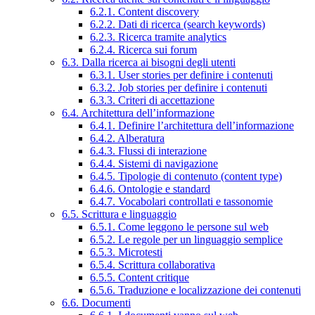
6.2.1. Content discovery
6.2.2. Dati di ricerca (search keywords)
6.2.3. Ricerca tramite analytics
6.2.4. Ricerca sui forum
6.3. Dalla ricerca ai bisogni degli utenti
6.3.1. User stories per definire i contenuti
6.3.2. Job stories per definire i contenuti
6.3.3. Criteri di accettazione
6.4. Architettura dell’informazione
6.4.1. Definire l’architettura dell’informazione
6.4.2. Alberatura
6.4.3. Flussi di interazione
6.4.4. Sistemi di navigazione
6.4.5. Tipologie di contenuto (content type)
6.4.6. Ontologie e standard
6.4.7. Vocabolari controllati e tassonomie
6.5. Scrittura e linguaggio
6.5.1. Come leggono le persone sul web
6.5.2. Le regole per un linguaggio semplice
6.5.3. Microtesti
6.5.4. Scrittura collaborativa
6.5.5. Content critique
6.5.6. Traduzione e localizzazione dei contenuti
6.6. Documenti