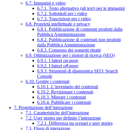
6.7. Immagini e video
6.7.1. Testo alternativo (alt text) per le immagini
6.7.2. Sottotitoli per i video
6.7.3. Trascrizioni per i video
6.8. Proprietà intellettuale e privacy
6.8.1. Pubblicazione di contenuti prodotti dalla
Pubblica Amministrazione
6.8.2. Pubblicazione di contenuti non prodotti
dalla Pubblica Amministrazione
6.8.3. Consenso dei soggetti ritratti
6.9. Ottimizzazione per i motori di ricerca (SEO)
6.9.1. I fattori
on-page
6.9.2. I fattori
off-page
6.9.3. Strumenti di diagnostica SEO: Search
Console
6.10. Gestire i contenuti
6.10.1. L’inventario dei contenuti
6.10.2. Revisionare i contenuti
6.10.3. Migrare i contenuti
6.10.4. Pubblicare i contenuti
7. Progettazione dell’interazione
7.1. Caratteristiche dell’interazione
7.2. User stories per definire l’interazione
7.2.1. Differenza tra scenari e user stories
7.3. Flussi di interazione