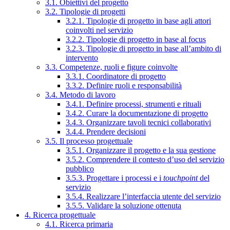
3.1. Obiettivi del progetto
3.2. Tipologie di progetti
3.2.1. Tipologie di progetto in base agli attori
coinvolti nel servizio
3.2.2. Tipologie di progetto in base al focus
3.2.3. Tipologie di progetto in base all’ambito di
intervento
3.3. Competenze, ruoli e figure coinvolte
3.3.1. Coordinatore di progetto
3.3.2. Definire ruoli e responsabilità
3.4. Metodo di lavoro
3.4.1. Definire processi, strumenti e rituali
3.4.2. Curare la documentazione di progetto
3.4.3. Organizzare tavoli tecnici collaborativi
3.4.4. Prendere decisioni
3.5. Il processo progettuale
3.5.1. Organizzare il progetto e la sua gestione
3.5.2. Comprendere il contesto d’uso del servizio
pubblico
3.5.3. Progettare i processi e i
touchpoint
del
servizio
3.5.4. Realizzare l’interfaccia utente del servizio
3.5.5. Validare la soluzione ottenuta
4. Ricerca progettuale
4.1. Ricerca primaria