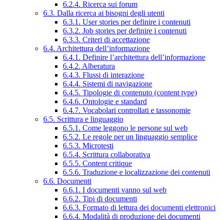
6.2.4. Ricerca sui forum
6.3. Dalla ricerca ai bisogni degli utenti
6.3.1. User stories per definire i contenuti
6.3.2. Job stories per definire i contenuti
6.3.3. Criteri di accettazione
6.4. Architettura dell’informazione
6.4.1. Definire l’architettura dell’informazione
6.4.2. Alberatura
6.4.3. Flussi di interazione
6.4.4. Sistemi di navigazione
6.4.5. Tipologie di contenuto (content type)
6.4.6. Ontologie e standard
6.4.7. Vocabolari controllati e tassonomie
6.5. Scrittura e linguaggio
6.5.1. Come leggono le persone sul web
6.5.2. Le regole per un linguaggio semplice
6.5.3. Microtesti
6.5.4. Scrittura collaborativa
6.5.5. Content critique
6.5.6. Traduzione e localizzazione dei contenuti
6.6. Documenti
6.6.1. I documenti vanno sul web
6.6.2. Tipi di documenti
6.6.3. Formato di lettura dei documenti elettronici
6.6.4. Modalità di produzione dei documenti