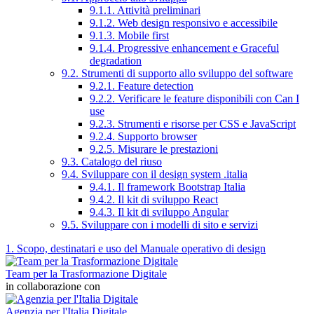
9.1.1. Attività preliminari
9.1.2. Web design responsivo e accessibile
9.1.3. Mobile first
9.1.4. Progressive enhancement e Graceful
degradation
9.2. Strumenti di supporto allo sviluppo del software
9.2.1. Feature detection
9.2.2. Verificare le feature disponibili con Can I
use
9.2.3. Strumenti e risorse per CSS e JavaScript
9.2.4. Supporto browser
9.2.5. Misurare le prestazioni
9.3. Catalogo del riuso
9.4. Sviluppare con il design system .italia
9.4.1. Il framework Bootstrap Italia
9.4.2. Il kit di sviluppo React
9.4.3. Il kit di sviluppo Angular
9.5. Sviluppare con i modelli di sito e servizi
1. Scopo, destinatari e uso del Manuale operativo di design
Team per la Trasformazione Digitale
in collaborazione con
Agenzia per l'Italia Digitale