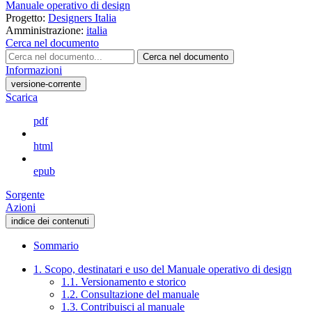
Manuale operativo di design
Progetto:
Designers Italia
Amministrazione:
italia
Cerca nel documento
Cerca nel documento
Informazioni
versione-corrente
Scarica
pdf
html
epub
Sorgente
Azioni
indice dei contenuti
Sommario
1. Scopo, destinatari e uso del Manuale operativo di design
1.1. Versionamento e storico
1.2. Consultazione del manuale
1.3. Contribuisci al manuale