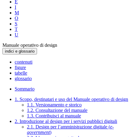
E
I
M
O
S
T
U
Manuale operativo di design
indici e glossario
contenuti
figure
tabelle
glossario
Sommario
1. Scopo, destinatari e uso del Manuale operativo di design
1.1. Versionamento e storico
1.2. Consultazione del manuale
1.3. Contribuisci al manuale
2. Introduzione al design per i servizi pubblici digitali
2.1. Design per l’amministrazione digitale (
e-
government
)