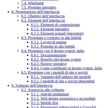
7.4. Wireframe
7.5. Prototipi interattivi
8. Progettazione dell’interfaccia
8.1. Obiettivi dell’interfaccia
8.2. Elementi dell’interfaccia
8.2.1. Elementi di composizione
8.2.2. Elementi interattivi
8.2.3. Elementi testuali (microtesti)
8.3. Progettare e costruire in alta fedeltà
8.3.1. Layout di pagina
8.3.2. Prototipi in alta fedeltà
8.4. Progettare con il design system .italia
8.4.1. Documentazione
8.4.2. Benefici del design system
8.4.3. Risorse operative
8.4.4. Come contribuire al design system .italia
8.5. Progettare con i modelli di sito e servizi
8.5.1. Vantaggi dell’utilizzo dei modelli
8.5.2. I modelli di sito e servizi disponibili
9. Sviluppo dell’interfaccia
9.1. Approccio allo sviluppo
9.1.1. Attività preliminari
9.1.2. Web design responsivo e accessibile
9.1.3. Mobile first
9.1.4. Progressive enhancement e Graceful