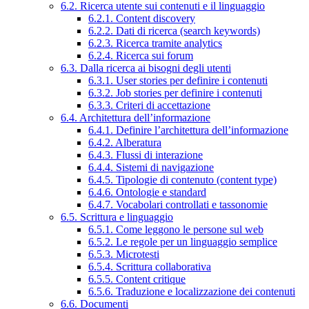
6.2. Ricerca utente sui contenuti e il linguaggio
6.2.1. Content discovery
6.2.2. Dati di ricerca (search keywords)
6.2.3. Ricerca tramite analytics
6.2.4. Ricerca sui forum
6.3. Dalla ricerca ai bisogni degli utenti
6.3.1. User stories per definire i contenuti
6.3.2. Job stories per definire i contenuti
6.3.3. Criteri di accettazione
6.4. Architettura dell’informazione
6.4.1. Definire l’architettura dell’informazione
6.4.2. Alberatura
6.4.3. Flussi di interazione
6.4.4. Sistemi di navigazione
6.4.5. Tipologie di contenuto (content type)
6.4.6. Ontologie e standard
6.4.7. Vocabolari controllati e tassonomie
6.5. Scrittura e linguaggio
6.5.1. Come leggono le persone sul web
6.5.2. Le regole per un linguaggio semplice
6.5.3. Microtesti
6.5.4. Scrittura collaborativa
6.5.5. Content critique
6.5.6. Traduzione e localizzazione dei contenuti
6.6. Documenti