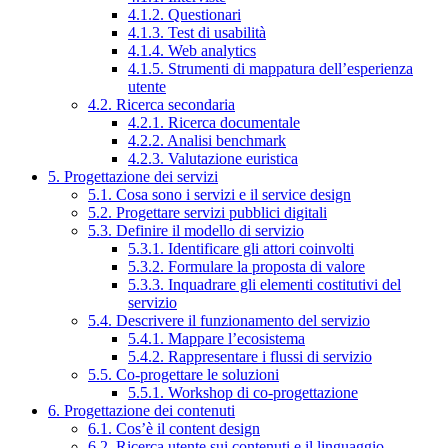
4.1.2. Questionari
4.1.3. Test di usabilità
4.1.4. Web analytics
4.1.5. Strumenti di mappatura dell’esperienza
utente
4.2. Ricerca secondaria
4.2.1. Ricerca documentale
4.2.2. Analisi benchmark
4.2.3. Valutazione euristica
5. Progettazione dei servizi
5.1. Cosa sono i servizi e il service design
5.2. Progettare servizi pubblici digitali
5.3. Definire il modello di servizio
5.3.1. Identificare gli attori coinvolti
5.3.2. Formulare la proposta di valore
5.3.3. Inquadrare gli elementi costitutivi del
servizio
5.4. Descrivere il funzionamento del servizio
5.4.1. Mappare l’ecosistema
5.4.2. Rappresentare i flussi di servizio
5.5. Co-progettare le soluzioni
5.5.1. Workshop di co-progettazione
6. Progettazione dei contenuti
6.1. Cos’è il content design
6.2. Ricerca utente sui contenuti e il linguaggio