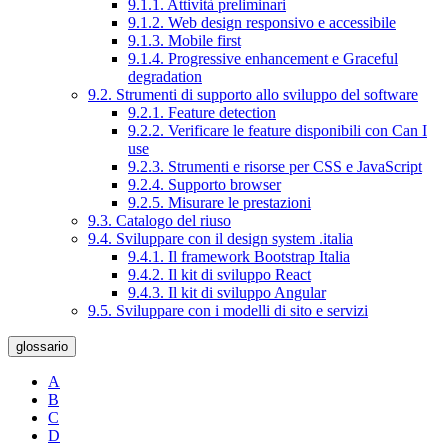
9.1.1. Attività preliminari
9.1.2. Web design responsivo e accessibile
9.1.3. Mobile first
9.1.4. Progressive enhancement e Graceful
degradation
9.2. Strumenti di supporto allo sviluppo del software
9.2.1. Feature detection
9.2.2. Verificare le feature disponibili con Can I
use
9.2.3. Strumenti e risorse per CSS e JavaScript
9.2.4. Supporto browser
9.2.5. Misurare le prestazioni
9.3. Catalogo del riuso
9.4. Sviluppare con il design system .italia
9.4.1. Il framework Bootstrap Italia
9.4.2. Il kit di sviluppo React
9.4.3. Il kit di sviluppo Angular
9.5. Sviluppare con i modelli di sito e servizi
glossario
A
B
C
D