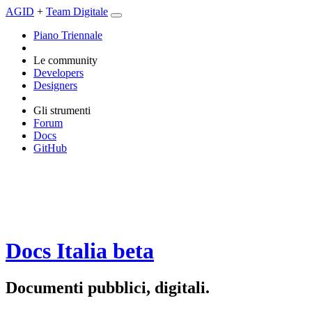
AGID
+
Team Digitale
Piano Triennale
Le community
Developers
Designers
Gli strumenti
Forum
Docs
GitHub
Docs Italia
beta
Documenti pubblici, digitali.