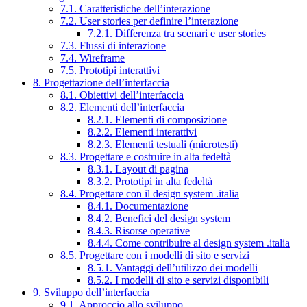
7.1. Caratteristiche dell’interazione
7.2. User stories per definire l’interazione
7.2.1. Differenza tra scenari e user stories
7.3. Flussi di interazione
7.4. Wireframe
7.5. Prototipi interattivi
8. Progettazione dell’interfaccia
8.1. Obiettivi dell’interfaccia
8.2. Elementi dell’interfaccia
8.2.1. Elementi di composizione
8.2.2. Elementi interattivi
8.2.3. Elementi testuali (microtesti)
8.3. Progettare e costruire in alta fedeltà
8.3.1. Layout di pagina
8.3.2. Prototipi in alta fedeltà
8.4. Progettare con il design system .italia
8.4.1. Documentazione
8.4.2. Benefici del design system
8.4.3. Risorse operative
8.4.4. Come contribuire al design system .italia
8.5. Progettare con i modelli di sito e servizi
8.5.1. Vantaggi dell’utilizzo dei modelli
8.5.2. I modelli di sito e servizi disponibili
9. Sviluppo dell’interfaccia
9.1. Approccio allo sviluppo