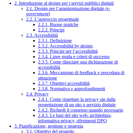
2. Introduzione al design per i servizi pubblici digitali
2.1. Design per l’amministrazione digitale (
e-
government
)
2.2. L’approccio progettuale
2.2.1. Buone pratiche
2.2.2. Principi
2.3. Accessibilità
2.3.1. Definizione
2.3.2. Accessibilità by design
2.3.3. Principi per l’accessibilità
2.3.4. Linee guida e criteri di successo
2.3.5. Come rilasciare una dichiarazione di
accessibilità
2.3.6. Meccanismo di feedback e procedura di
attuazione
2.3.7. Obiettivi accessibilità
2.3.8. Normativa e approfondimenti
2.4. Privacy
2.4.1. Come rispettare la privacy sin dalla
progettazione di un sito o servizio digitale
2.4.2. Richiedi il consenso quando necessario
2.4.3. Le basi del sito web: architettura,
informativa privacy, riferimenti DPO
3. Pianificazione, gestione e strategia
3.1. Obiettivi del progetto