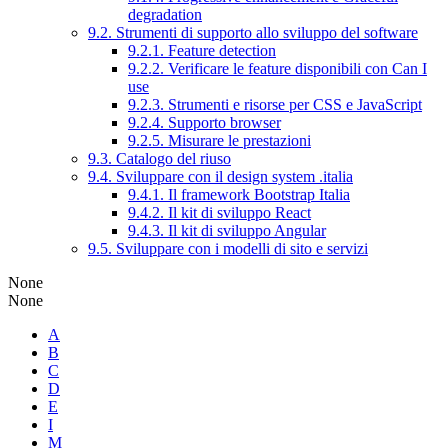
degradation
9.2. Strumenti di supporto allo sviluppo del software
9.2.1. Feature detection
9.2.2. Verificare le feature disponibili con Can I
use
9.2.3. Strumenti e risorse per CSS e JavaScript
9.2.4. Supporto browser
9.2.5. Misurare le prestazioni
9.3. Catalogo del riuso
9.4. Sviluppare con il design system .italia
9.4.1. Il framework Bootstrap Italia
9.4.2. Il kit di sviluppo React
9.4.3. Il kit di sviluppo Angular
9.5. Sviluppare con i modelli di sito e servizi
None
None
A
B
C
D
E
I
M