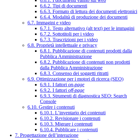
6.6.1. I documenti vanno sul web
6.6.2. Tipi di documenti
6.6.3. Formato di lettura dei documenti elettronici
6.6.4. Modalità di produzione dei documenti
6.7. Immagini e video
6.7.1. Testo alternativo (alt text) per le immagini
6.7.2. Sottotitoli per i video
6.7.3. Trascrizioni per i video
6.8. Proprietà intellettuale e privacy
6.8.1. Pubblicazione di contenuti prodotti dalla
Pubblica Amministrazione
6.8.2. Pubblicazione di contenuti non prodotti
dalla Pubblica Amministrazione
6.8.3. Consenso dei soggetti ritratti
6.9. Ottimizzazione per i motori di ricerca (SEO)
6.9.1. I fattori
on-page
6.9.2. I fattori
off-page
6.9.3. Strumenti di diagnostica SEO: Search
Console
6.10. Gestire i contenuti
6.10.1. L’inventario dei contenuti
6.10.2. Revisionare i contenuti
6.10.3. Migrare i contenuti
6.10.4. Pubblicare i contenuti
7. Progettazione dell’interazione