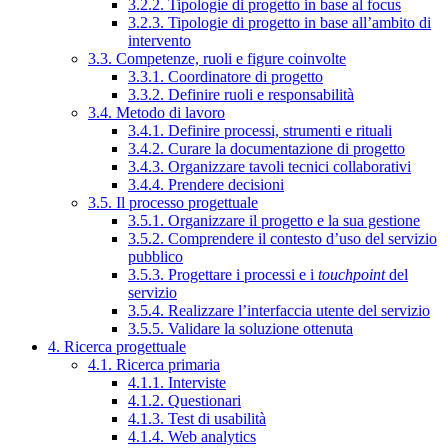
3.2.2. Tipologie di progetto in base al focus
3.2.3. Tipologie di progetto in base all’ambito di
intervento
3.3. Competenze, ruoli e figure coinvolte
3.3.1. Coordinatore di progetto
3.3.2. Definire ruoli e responsabilità
3.4. Metodo di lavoro
3.4.1. Definire processi, strumenti e rituali
3.4.2. Curare la documentazione di progetto
3.4.3. Organizzare tavoli tecnici collaborativi
3.4.4. Prendere decisioni
3.5. Il processo progettuale
3.5.1. Organizzare il progetto e la sua gestione
3.5.2. Comprendere il contesto d’uso del servizio
pubblico
3.5.3. Progettare i processi e i
touchpoint
del
servizio
3.5.4. Realizzare l’interfaccia utente del servizio
3.5.5. Validare la soluzione ottenuta
4. Ricerca progettuale
4.1. Ricerca primaria
4.1.1. Interviste
4.1.2. Questionari
4.1.3. Test di usabilità
4.1.4. Web analytics