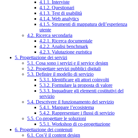
4.1.1. Interviste
4.1.2. Questionari
4.1.3. Test di usabilità
4.1.4. Web analytics
4.1.5. Strumenti di mappatura dell’esperienza
utente
4.2. Ricerca secondaria
4.2.1. Ricerca documentale
4.2.2. Analisi benchmark
4.2.3. Valutazione euristica
5. Progettazione dei servizi
5.1. Cosa sono i servizi e il service design
5.2. Progettare servizi pubblici digitali
5.3. Definire il modello di servizio
5.3.1. Identificare gli attori coinvolti
5.3.2. Formulare la proposta di valore
5.3.3. Inquadrare gli elementi costitutivi del
servizio
5.4. Descrivere il funzionamento del servizio
5.4.1. Mappare l’ecosistema
5.4.2. Rappresentare i flussi di servizio
5.5. Co-progettare le soluzioni
5.5.1. Workshop di co-progettazione
6. Progettazione dei contenuti
6.1. Cos’è il content design