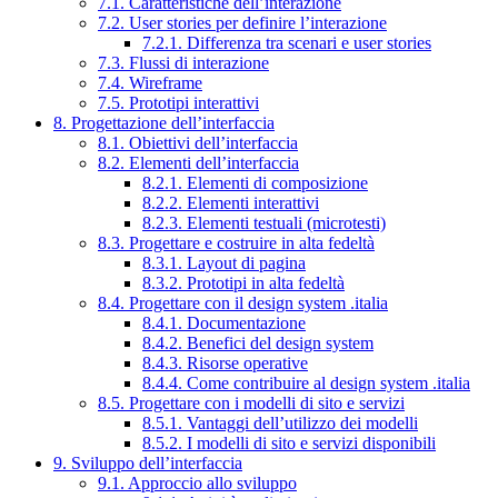
7.1. Caratteristiche dell’interazione
7.2. User stories per definire l’interazione
7.2.1. Differenza tra scenari e user stories
7.3. Flussi di interazione
7.4. Wireframe
7.5. Prototipi interattivi
8. Progettazione dell’interfaccia
8.1. Obiettivi dell’interfaccia
8.2. Elementi dell’interfaccia
8.2.1. Elementi di composizione
8.2.2. Elementi interattivi
8.2.3. Elementi testuali (microtesti)
8.3. Progettare e costruire in alta fedeltà
8.3.1. Layout di pagina
8.3.2. Prototipi in alta fedeltà
8.4. Progettare con il design system .italia
8.4.1. Documentazione
8.4.2. Benefici del design system
8.4.3. Risorse operative
8.4.4. Come contribuire al design system .italia
8.5. Progettare con i modelli di sito e servizi
8.5.1. Vantaggi dell’utilizzo dei modelli
8.5.2. I modelli di sito e servizi disponibili
9. Sviluppo dell’interfaccia
9.1. Approccio allo sviluppo