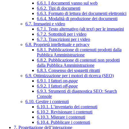
6.6.1. I documenti vanno sul web
6.6.2. Tipi di documenti
6.6.3. Formato di lettura dei documenti elettronici
6.6.4. Modalità di produzione dei documenti
6.7. Immagini e video
6.7.1. Testo alternativo (alt text) per le immagini
6.7.2. Sottotitoli per i video
6.7.3. Trascrizioni per i video
6.8. Proprietà intellettuale e privacy
6.8.1. Pubblicazione di contenuti prodotti dalla
Pubblica Amministrazione
6.8.2. Pubblicazione di contenuti non prodotti
dalla Pubblica Amministrazione
6.8.3. Consenso dei soggetti ritratti
6.9. Ottimizzazione per i motori di ricerca (SEO)
6.9.1. I fattori
on-page
6.9.2. I fattori
off-page
6.9.3. Strumenti di diagnostica SEO: Search
Console
6.10. Gestire i contenuti
6.10.1. L’inventario dei contenuti
6.10.2. Revisionare i contenuti
6.10.3. Migrare i contenuti
6.10.4. Pubblicare i contenuti
7. Progettazione dell’interazione