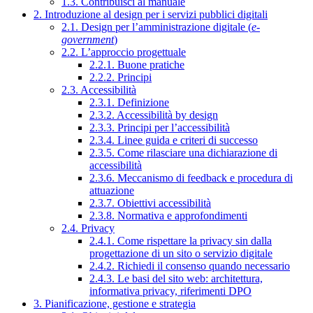
1.3. Contribuisci al manuale
2. Introduzione al design per i servizi pubblici digitali
2.1. Design per l’amministrazione digitale (
e-
government
)
2.2. L’approccio progettuale
2.2.1. Buone pratiche
2.2.2. Principi
2.3. Accessibilità
2.3.1. Definizione
2.3.2. Accessibilità by design
2.3.3. Principi per l’accessibilità
2.3.4. Linee guida e criteri di successo
2.3.5. Come rilasciare una dichiarazione di
accessibilità
2.3.6. Meccanismo di feedback e procedura di
attuazione
2.3.7. Obiettivi accessibilità
2.3.8. Normativa e approfondimenti
2.4. Privacy
2.4.1. Come rispettare la privacy sin dalla
progettazione di un sito o servizio digitale
2.4.2. Richiedi il consenso quando necessario
2.4.3. Le basi del sito web: architettura,
informativa privacy, riferimenti DPO
3. Pianificazione, gestione e strategia