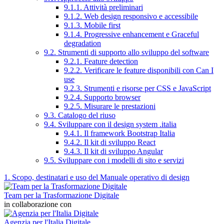
9.1.1. Attività preliminari
9.1.2. Web design responsivo e accessibile
9.1.3. Mobile first
9.1.4. Progressive enhancement e Graceful
degradation
9.2. Strumenti di supporto allo sviluppo del software
9.2.1. Feature detection
9.2.2. Verificare le feature disponibili con Can I
use
9.2.3. Strumenti e risorse per CSS e JavaScript
9.2.4. Supporto browser
9.2.5. Misurare le prestazioni
9.3. Catalogo del riuso
9.4. Sviluppare con il design system .italia
9.4.1. Il framework Bootstrap Italia
9.4.2. Il kit di sviluppo React
9.4.3. Il kit di sviluppo Angular
9.5. Sviluppare con i modelli di sito e servizi
1. Scopo, destinatari e uso del Manuale operativo di design
Team per la Trasformazione Digitale
in collaborazione con
Agenzia per l'Italia Digitale