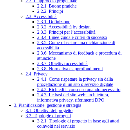
2.2. L’approccio progettuale
2.2.1. Buone pratiche
2.2.2. Principi
2.3. Accessibilità
2.3.1. Definizione
2.3.2. Accessibilità by design
2.3.3. Principi per l’accessibilità
2.3.4. Linee guida e criteri di successo
2.3.5. Come rilasciare una dichiarazione di
accessibilità
2.3.6. Meccanismo di feedback e procedura di
attuazione
2.3.7. Obiettivi accessibilità
2.3.8. Normativa e approfondimenti
2.4. Privacy
2.4.1. Come rispettare la privacy sin dalla
progettazione di un sito o servizio digitale
2.4.2. Richiedi il consenso quando necessario
2.4.3. Le basi del sito web: architettura,
informativa privacy, riferimenti DPO
3. Pianificazione, gestione e strategia
3.1. Obiettivi del progetto
3.2. Tipologie di progetti
3.2.1. Tipologie di progetto in base agli attori
coinvolti nel servizio