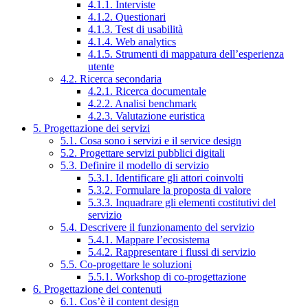
4.1.1. Interviste
4.1.2. Questionari
4.1.3. Test di usabilità
4.1.4. Web analytics
4.1.5. Strumenti di mappatura dell’esperienza
utente
4.2. Ricerca secondaria
4.2.1. Ricerca documentale
4.2.2. Analisi benchmark
4.2.3. Valutazione euristica
5. Progettazione dei servizi
5.1. Cosa sono i servizi e il service design
5.2. Progettare servizi pubblici digitali
5.3. Definire il modello di servizio
5.3.1. Identificare gli attori coinvolti
5.3.2. Formulare la proposta di valore
5.3.3. Inquadrare gli elementi costitutivi del
servizio
5.4. Descrivere il funzionamento del servizio
5.4.1. Mappare l’ecosistema
5.4.2. Rappresentare i flussi di servizio
5.5. Co-progettare le soluzioni
5.5.1. Workshop di co-progettazione
6. Progettazione dei contenuti
6.1. Cos’è il content design