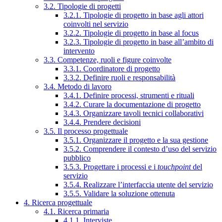
3.2. Tipologie di progetti
3.2.1. Tipologie di progetto in base agli attori
coinvolti nel servizio
3.2.2. Tipologie di progetto in base al focus
3.2.3. Tipologie di progetto in base all’ambito di
intervento
3.3. Competenze, ruoli e figure coinvolte
3.3.1. Coordinatore di progetto
3.3.2. Definire ruoli e responsabilità
3.4. Metodo di lavoro
3.4.1. Definire processi, strumenti e rituali
3.4.2. Curare la documentazione di progetto
3.4.3. Organizzare tavoli tecnici collaborativi
3.4.4. Prendere decisioni
3.5. Il processo progettuale
3.5.1. Organizzare il progetto e la sua gestione
3.5.2. Comprendere il contesto d’uso del servizio
pubblico
3.5.3. Progettare i processi e i
touchpoint
del
servizio
3.5.4. Realizzare l’interfaccia utente del servizio
3.5.5. Validare la soluzione ottenuta
4. Ricerca progettuale
4.1. Ricerca primaria
4.1.1. Interviste