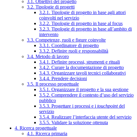
3.1. Obiettivi del progetto
3.2. Tipologie di progetti
3.2.1. Tipologie di progetto in base agli attori
coinvolti nel servizio
3.2.2. Tipologie di progetto in base al focus
3.2.3. Tipologie di progetto in base all’ambito di
intervento
3.3. Competenze, ruoli e figure coinvolte
3.3.1. Coordinatore di progetto
3.3.2. Definire ruoli e responsabilità
3.4. Metodo di lavoro
3.4.1. Definire processi, strumenti e rituali
3.4.2. Curare la documentazione di progetto
3.4.3. Organizzare tavoli tecnici collaborativi
3.4.4. Prendere decisioni
3.5. Il processo progettuale
3.5.1. Organizzare il progetto e la sua gestione
3.5.2. Comprendere il contesto d’uso del servizio
pubblico
3.5.3. Progettare i processi e i
touchpoint
del
servizio
3.5.4. Realizzare l’interfaccia utente del servizio
3.5.5. Validare la soluzione ottenuta
4. Ricerca progettuale
4.1. Ricerca primaria