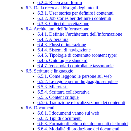
6.2.4. Ricerca sui forum
6.3. Dalla ricerca ai bisogni degli utenti
6.3.1. User stories per definire i contenuti
6.3.2. Job stories per definire i contenuti
6.3.3. Criteri di accettazione
6.4. Architettura dell’informazione
6.4.1. Definire l’architettura dell’informazione
6.4.2. Alberatura
6.4.3. Flussi di interazione
6.4.4. Sistemi di navigazione
6.4.5. Tipologie di contenuto (content type)
6.4.6. Ontologie e standard
6.4.7. Vocabolari controllati e tassonomie
6.5. Scrittura e linguaggio
6.5.1. Come leggono le persone sul web
6.5.2. Le regole per un linguaggio semplice
6.5.3. Microtesti
6.5.4. Scrittura collaborativa
6.5.5. Content critique
6.5.6. Traduzione e localizzazione dei contenuti
6.6. Documenti
6.6.1. I documenti vanno sul web
6.6.2. Tipi di documenti
6.6.3. Formato di lettura dei documenti elettronici
6.6.4. Modalità di produzione dei documenti