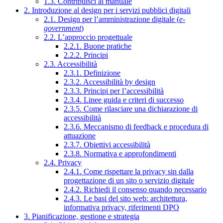
1.3. Contribuisci al manuale
2. Introduzione al design per i servizi pubblici digitali
2.1. Design per l’amministrazione digitale (
e-
government
)
2.2. L’approccio progettuale
2.2.1. Buone pratiche
2.2.2. Principi
2.3. Accessibilità
2.3.1. Definizione
2.3.2. Accessibilità by design
2.3.3. Principi per l’accessibilità
2.3.4. Linee guida e criteri di successo
2.3.5. Come rilasciare una dichiarazione di
accessibilità
2.3.6. Meccanismo di feedback e procedura di
attuazione
2.3.7. Obiettivi accessibilità
2.3.8. Normativa e approfondimenti
2.4. Privacy
2.4.1. Come rispettare la privacy sin dalla
progettazione di un sito o servizio digitale
2.4.2. Richiedi il consenso quando necessario
2.4.3. Le basi del sito web: architettura,
informativa privacy, riferimenti DPO
3. Pianificazione, gestione e strategia