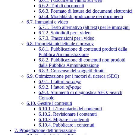
6.6.1. I documenti vanno sul web
6.6.2. Tipi di documenti
6.6.3. Formato di lettura dei documenti elettronici
6.6.4. Modalità di produzione dei documenti
6.7. Immagini e video
6.7.1. Testo alternativo (alt text) per le immagini
6.7.2. Sottotitoli per i video
6.7.3. Trascrizioni per i video
6.8. Proprietà intellettuale e privacy
6.8.1. Pubblicazione di contenuti prodotti dalla
Pubblica Amministrazione
6.8.2. Pubblicazione di contenuti non prodotti
dalla Pubblica Amministrazione
6.8.3. Consenso dei soggetti ritratti
6.9. Ottimizzazione per i motori di ricerca (SEO)
6.9.1. I fattori
on-page
6.9.2. I fattori
off-page
6.9.3. Strumenti di diagnostica SEO: Search
Console
6.10. Gestire i contenuti
6.10.1. L’inventario dei contenuti
6.10.2. Revisionare i contenuti
6.10.3. Migrare i contenuti
6.10.4. Pubblicare i contenuti
7. Progettazione dell’interazione