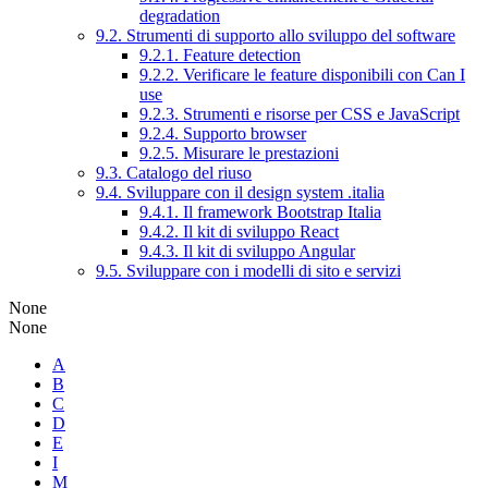
degradation
9.2. Strumenti di supporto allo sviluppo del software
9.2.1. Feature detection
9.2.2. Verificare le feature disponibili con Can I
use
9.2.3. Strumenti e risorse per CSS e JavaScript
9.2.4. Supporto browser
9.2.5. Misurare le prestazioni
9.3. Catalogo del riuso
9.4. Sviluppare con il design system .italia
9.4.1. Il framework Bootstrap Italia
9.4.2. Il kit di sviluppo React
9.4.3. Il kit di sviluppo Angular
9.5. Sviluppare con i modelli di sito e servizi
None
None
A
B
C
D
E
I
M