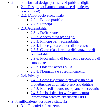
2. Introduzione al design per i servizi pubblici digitali
2.1. Design per l’amministrazione digitale (
e-
government
)
2.2. L’approccio progettuale
2.2.1. Buone pratiche
2.2.2. Principi
2.3. Accessibilità
2.3.1. Definizione
2.3.2. Accessibilità by design
2.3.3. Principi per l’accessibilità
2.3.4. Linee guida e criteri di successo
2.3.5. Come rilasciare una dichiarazione di
accessibilità
2.3.6. Meccanismo di feedback e procedura di
attuazione
2.3.7. Obiettivi accessibilità
2.3.8. Normativa e approfondimenti
2.4. Privacy
2.4.1. Come rispettare la privacy sin dalla
progettazione di un sito o servizio digitale
2.4.2. Richiedi il consenso quando necessario
2.4.3. Le basi del sito web: architettura,
informativa privacy, riferimenti DPO
3. Pianificazione, gestione e strategia
3.1. Obiettivi del progetto