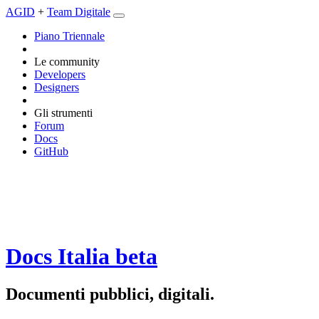
AGID
+
Team Digitale
Piano Triennale
Le community
Developers
Designers
Gli strumenti
Forum
Docs
GitHub
Docs Italia
beta
Documenti pubblici, digitali.