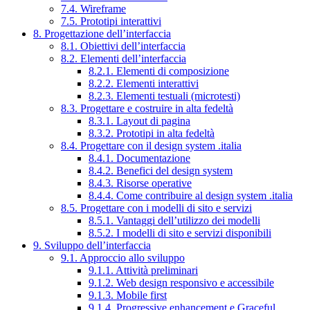
7.4. Wireframe
7.5. Prototipi interattivi
8. Progettazione dell’interfaccia
8.1. Obiettivi dell’interfaccia
8.2. Elementi dell’interfaccia
8.2.1. Elementi di composizione
8.2.2. Elementi interattivi
8.2.3. Elementi testuali (microtesti)
8.3. Progettare e costruire in alta fedeltà
8.3.1. Layout di pagina
8.3.2. Prototipi in alta fedeltà
8.4. Progettare con il design system .italia
8.4.1. Documentazione
8.4.2. Benefici del design system
8.4.3. Risorse operative
8.4.4. Come contribuire al design system .italia
8.5. Progettare con i modelli di sito e servizi
8.5.1. Vantaggi dell’utilizzo dei modelli
8.5.2. I modelli di sito e servizi disponibili
9. Sviluppo dell’interfaccia
9.1. Approccio allo sviluppo
9.1.1. Attività preliminari
9.1.2. Web design responsivo e accessibile
9.1.3. Mobile first
9.1.4. Progressive enhancement e Graceful