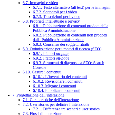
6.7. Immagini e video
6.7.1. Testo alternativo (alt text) per le immagini
6.7.2. Sottotitoli per i video
6.7.3. Trascrizioni per i video
6.8. Proprietà intellettuale e privacy
6.8.1. Pubblicazione di contenuti prodotti dalla
Pubblica Amministrazione
6.8.2. Pubblicazione di contenuti non prodotti
dalla Pubblica Amministrazione
6.8.3. Consenso dei soggetti ritratti
6.9. Ottimizzazione per i motori di ricerca (SEO)
6.9.1. I fattori
on-page
6.9.2. I fattori
off-page
6.9.3. Strumenti di diagnostica SEO: Search
Console
6.10. Gestire i contenuti
6.10.1. L’inventario dei contenuti
6.10.2. Revisionare i contenuti
6.10.3. Migrare i contenuti
6.10.4. Pubblicare i contenuti
7. Progettazione dell’interazione
7.1. Caratteristiche dell’interazione
7.2. User stories per definire l’interazione
7.2.1. Differenza tra scenari e user stories
7.3. Flussi di interazione