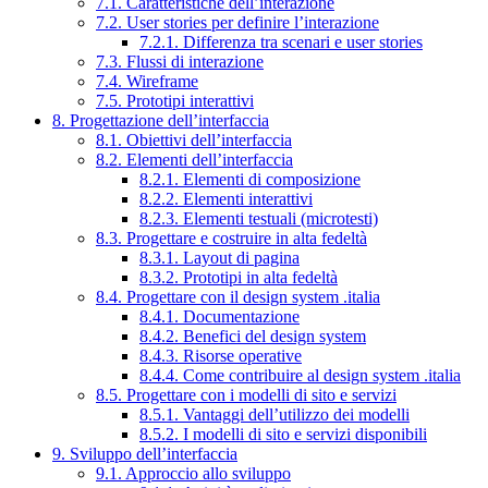
7.1. Caratteristiche dell’interazione
7.2. User stories per definire l’interazione
7.2.1. Differenza tra scenari e user stories
7.3. Flussi di interazione
7.4. Wireframe
7.5. Prototipi interattivi
8. Progettazione dell’interfaccia
8.1. Obiettivi dell’interfaccia
8.2. Elementi dell’interfaccia
8.2.1. Elementi di composizione
8.2.2. Elementi interattivi
8.2.3. Elementi testuali (microtesti)
8.3. Progettare e costruire in alta fedeltà
8.3.1. Layout di pagina
8.3.2. Prototipi in alta fedeltà
8.4. Progettare con il design system .italia
8.4.1. Documentazione
8.4.2. Benefici del design system
8.4.3. Risorse operative
8.4.4. Come contribuire al design system .italia
8.5. Progettare con i modelli di sito e servizi
8.5.1. Vantaggi dell’utilizzo dei modelli
8.5.2. I modelli di sito e servizi disponibili
9. Sviluppo dell’interfaccia
9.1. Approccio allo sviluppo