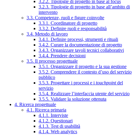
3.2.2. Tipologie di progetto in base al focus
3.2.3. Tipologie di progetto in base all’ambito di
intervento
3.3. Competenze, ruoli e figure coinvolte
3.3.1. Coordinatore di progetto
3.3.2. Definire ruoli e responsabilità
3.4. Metodo di lavoro
3.4.1. Definire processi, strumenti e rituali
3.4.2. Curare la documentazione di progetto
3.4.3. Organizzare tavoli tecnici collaborativi
3.4.4. Prendere decisioni
3.5. Il processo progettuale
3.5.1. Organizzare il progetto e la sua gestione
3.5.2. Comprendere il contesto d’uso del servizio
pubblico
3.5.3. Progettare i processi e i
touchpoint
del
servizio
3.5.4. Realizzare l’interfaccia utente del servizio
3.5.5. Validare la soluzione ottenuta
4. Ricerca progettuale
4.1. Ricerca primaria
4.1.1. Interviste
4.1.2. Questionari
4.1.3. Test di usabilità
4.1.4. Web analytics