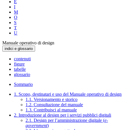
E
I
M
O
S
T
U
Manuale operativo di design
indici e glossario
contenuti
figure
tabelle
glossario
Sommario
1. Scopo, destinatari e uso del Manuale operativo di design
1.1. Versionamento e storico
1.2. Consultazione del manuale
1.3. Contribuisci al manuale
2. Introduzione al design per i servizi pubblici digitali
2.1. Design per l’amministrazione digitale (
e-
government
)