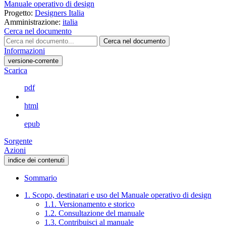
Manuale operativo di design
Progetto:
Designers Italia
Amministrazione:
italia
Cerca nel documento
Cerca nel documento
Informazioni
versione-corrente
Scarica
pdf
html
epub
Sorgente
Azioni
indice dei contenuti
Sommario
1. Scopo, destinatari e uso del Manuale operativo di design
1.1. Versionamento e storico
1.2. Consultazione del manuale
1.3. Contribuisci al manuale