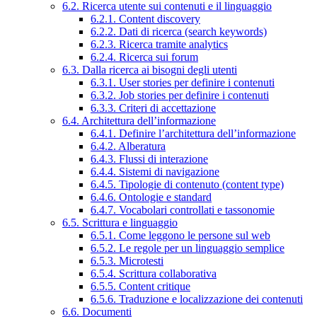
6.2. Ricerca utente sui contenuti e il linguaggio
6.2.1. Content discovery
6.2.2. Dati di ricerca (search keywords)
6.2.3. Ricerca tramite analytics
6.2.4. Ricerca sui forum
6.3. Dalla ricerca ai bisogni degli utenti
6.3.1. User stories per definire i contenuti
6.3.2. Job stories per definire i contenuti
6.3.3. Criteri di accettazione
6.4. Architettura dell’informazione
6.4.1. Definire l’architettura dell’informazione
6.4.2. Alberatura
6.4.3. Flussi di interazione
6.4.4. Sistemi di navigazione
6.4.5. Tipologie di contenuto (content type)
6.4.6. Ontologie e standard
6.4.7. Vocabolari controllati e tassonomie
6.5. Scrittura e linguaggio
6.5.1. Come leggono le persone sul web
6.5.2. Le regole per un linguaggio semplice
6.5.3. Microtesti
6.5.4. Scrittura collaborativa
6.5.5. Content critique
6.5.6. Traduzione e localizzazione dei contenuti
6.6. Documenti