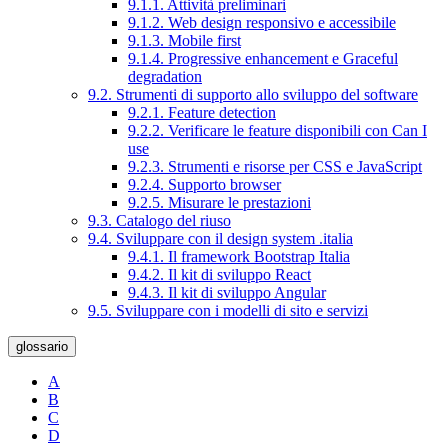
9.1.1. Attività preliminari
9.1.2. Web design responsivo e accessibile
9.1.3. Mobile first
9.1.4. Progressive enhancement e Graceful
degradation
9.2. Strumenti di supporto allo sviluppo del software
9.2.1. Feature detection
9.2.2. Verificare le feature disponibili con Can I
use
9.2.3. Strumenti e risorse per CSS e JavaScript
9.2.4. Supporto browser
9.2.5. Misurare le prestazioni
9.3. Catalogo del riuso
9.4. Sviluppare con il design system .italia
9.4.1. Il framework Bootstrap Italia
9.4.2. Il kit di sviluppo React
9.4.3. Il kit di sviluppo Angular
9.5. Sviluppare con i modelli di sito e servizi
glossario
A
B
C
D