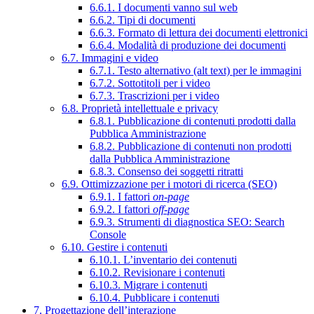
6.6.1. I documenti vanno sul web
6.6.2. Tipi di documenti
6.6.3. Formato di lettura dei documenti elettronici
6.6.4. Modalità di produzione dei documenti
6.7. Immagini e video
6.7.1. Testo alternativo (alt text) per le immagini
6.7.2. Sottotitoli per i video
6.7.3. Trascrizioni per i video
6.8. Proprietà intellettuale e privacy
6.8.1. Pubblicazione di contenuti prodotti dalla
Pubblica Amministrazione
6.8.2. Pubblicazione di contenuti non prodotti
dalla Pubblica Amministrazione
6.8.3. Consenso dei soggetti ritratti
6.9. Ottimizzazione per i motori di ricerca (SEO)
6.9.1. I fattori
on-page
6.9.2. I fattori
off-page
6.9.3. Strumenti di diagnostica SEO: Search
Console
6.10. Gestire i contenuti
6.10.1. L’inventario dei contenuti
6.10.2. Revisionare i contenuti
6.10.3. Migrare i contenuti
6.10.4. Pubblicare i contenuti
7. Progettazione dell’interazione