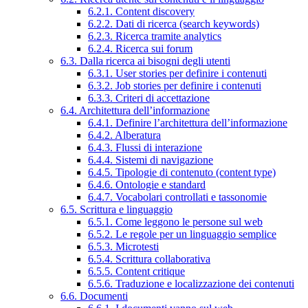
6.2.1. Content discovery
6.2.2. Dati di ricerca (search keywords)
6.2.3. Ricerca tramite analytics
6.2.4. Ricerca sui forum
6.3. Dalla ricerca ai bisogni degli utenti
6.3.1. User stories per definire i contenuti
6.3.2. Job stories per definire i contenuti
6.3.3. Criteri di accettazione
6.4. Architettura dell’informazione
6.4.1. Definire l’architettura dell’informazione
6.4.2. Alberatura
6.4.3. Flussi di interazione
6.4.4. Sistemi di navigazione
6.4.5. Tipologie di contenuto (content type)
6.4.6. Ontologie e standard
6.4.7. Vocabolari controllati e tassonomie
6.5. Scrittura e linguaggio
6.5.1. Come leggono le persone sul web
6.5.2. Le regole per un linguaggio semplice
6.5.3. Microtesti
6.5.4. Scrittura collaborativa
6.5.5. Content critique
6.5.6. Traduzione e localizzazione dei contenuti
6.6. Documenti