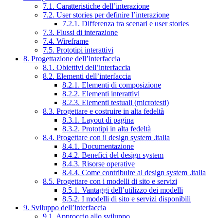
7.1. Caratteristiche dell’interazione
7.2. User stories per definire l’interazione
7.2.1. Differenza tra scenari e user stories
7.3. Flussi di interazione
7.4. Wireframe
7.5. Prototipi interattivi
8. Progettazione dell’interfaccia
8.1. Obiettivi dell’interfaccia
8.2. Elementi dell’interfaccia
8.2.1. Elementi di composizione
8.2.2. Elementi interattivi
8.2.3. Elementi testuali (microtesti)
8.3. Progettare e costruire in alta fedeltà
8.3.1. Layout di pagina
8.3.2. Prototipi in alta fedeltà
8.4. Progettare con il design system .italia
8.4.1. Documentazione
8.4.2. Benefici del design system
8.4.3. Risorse operative
8.4.4. Come contribuire al design system .italia
8.5. Progettare con i modelli di sito e servizi
8.5.1. Vantaggi dell’utilizzo dei modelli
8.5.2. I modelli di sito e servizi disponibili
9. Sviluppo dell’interfaccia
9.1. Approccio allo sviluppo