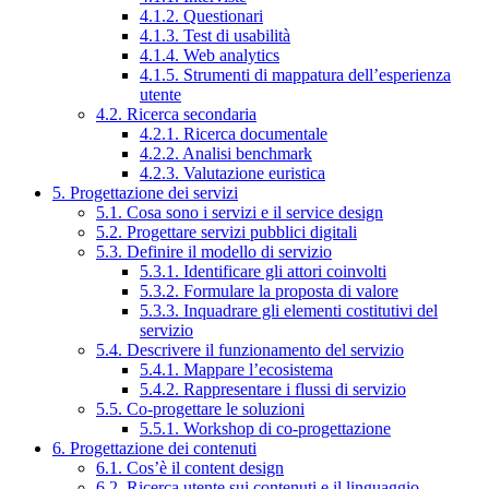
4.1.2. Questionari
4.1.3. Test di usabilità
4.1.4. Web analytics
4.1.5. Strumenti di mappatura dell’esperienza
utente
4.2. Ricerca secondaria
4.2.1. Ricerca documentale
4.2.2. Analisi benchmark
4.2.3. Valutazione euristica
5. Progettazione dei servizi
5.1. Cosa sono i servizi e il service design
5.2. Progettare servizi pubblici digitali
5.3. Definire il modello di servizio
5.3.1. Identificare gli attori coinvolti
5.3.2. Formulare la proposta di valore
5.3.3. Inquadrare gli elementi costitutivi del
servizio
5.4. Descrivere il funzionamento del servizio
5.4.1. Mappare l’ecosistema
5.4.2. Rappresentare i flussi di servizio
5.5. Co-progettare le soluzioni
5.5.1. Workshop di co-progettazione
6. Progettazione dei contenuti
6.1. Cos’è il content design
6.2. Ricerca utente sui contenuti e il linguaggio