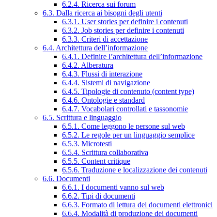
6.2.4. Ricerca sui forum
6.3. Dalla ricerca ai bisogni degli utenti
6.3.1. User stories per definire i contenuti
6.3.2. Job stories per definire i contenuti
6.3.3. Criteri di accettazione
6.4. Architettura dell’informazione
6.4.1. Definire l’architettura dell’informazione
6.4.2. Alberatura
6.4.3. Flussi di interazione
6.4.4. Sistemi di navigazione
6.4.5. Tipologie di contenuto (content type)
6.4.6. Ontologie e standard
6.4.7. Vocabolari controllati e tassonomie
6.5. Scrittura e linguaggio
6.5.1. Come leggono le persone sul web
6.5.2. Le regole per un linguaggio semplice
6.5.3. Microtesti
6.5.4. Scrittura collaborativa
6.5.5. Content critique
6.5.6. Traduzione e localizzazione dei contenuti
6.6. Documenti
6.6.1. I documenti vanno sul web
6.6.2. Tipi di documenti
6.6.3. Formato di lettura dei documenti elettronici
6.6.4. Modalità di produzione dei documenti