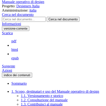
Manuale operativo di design
Progetto:
Designers Italia
Amministrazione:
italia
Cerca nel documento
Cerca nel documento
Informazioni
versione-corrente
Scarica
pdf
html
epub
Sorgente
Azioni
indice dei contenuti
Sommario
1. Scopo, destinatari e uso del Manuale operativo di design
1.1. Versionamento e storico
1.2. Consultazione del manuale
1.3. Contribuisci al manuale