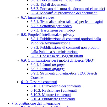
6.6.1. I documenti vanno sul web
6.6.2. Tipi di documenti
6.6.3. Formato di lettura dei documenti elettronici
6.6.4. Modalità di produzione dei documenti
6.7. Immagini e video
6.7.1. Testo alternativo (alt text) per le immagini
6.7.2. Sottotitoli per i video
6.7.3. Trascrizioni per i video
6.8. Proprietà intellettuale e privacy
6.8.1. Pubblicazione di contenuti prodotti dalla
Pubblica Amministrazione
6.8.2. Pubblicazione di contenuti non prodotti
dalla Pubblica Amministrazione
6.8.3. Consenso dei soggetti ritratti
6.9. Ottimizzazione per i motori di ricerca (SEO)
6.9.1. I fattori
on-page
6.9.2. I fattori
off-page
6.9.3. Strumenti di diagnostica SEO: Search
Console
6.10. Gestire i contenuti
6.10.1. L’inventario dei contenuti
6.10.2. Revisionare i contenuti
6.10.3. Migrare i contenuti
6.10.4. Pubblicare i contenuti
7. Progettazione dell’interazione