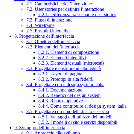
7.1. Caratteristiche dell’interazione
7.2. User stories per definire l’interazione
7.2.1. Differenza tra scenari e user stories
7.3. Flussi di interazione
7.4. Wireframe
7.5. Prototipi interattivi
8. Progettazione dell’interfaccia
8.1. Obiettivi dell’interfaccia
8.2. Elementi dell’interfaccia
8.2.1. Elementi di composizione
8.2.2. Elementi interattivi
8.2.3. Elementi testuali (microtesti)
8.3. Progettare e costruire in alta fedeltà
8.3.1. Layout di pagina
8.3.2. Prototipi in alta fedeltà
8.4. Progettare con il design system .italia
8.4.1. Documentazione
8.4.2. Benefici del design system
8.4.3. Risorse operative
8.4.4. Come contribuire al design system .italia
8.5. Progettare con i modelli di sito e servizi
8.5.1. Vantaggi dell’utilizzo dei modelli
8.5.2. I modelli di sito e servizi disponibili
9. Sviluppo dell’interfaccia
9.1. Approccio allo sviluppo