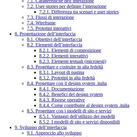
7.1. Caratteristiche dell’interazione
7.2. User stories per definire l’interazione
7.2.1. Differenza tra scenari e user stories
7.3. Flussi di interazione
7.4. Wireframe
7.5. Prototipi interattivi
8. Progettazione dell’interfaccia
8.1. Obiettivi dell’interfaccia
8.2. Elementi dell’interfaccia
8.2.1. Elementi di composizione
8.2.2. Elementi interattivi
8.2.3. Elementi testuali (microtesti)
8.3. Progettare e costruire in alta fedeltà
8.3.1. Layout di pagina
8.3.2. Prototipi in alta fedeltà
8.4. Progettare con il design system .italia
8.4.1. Documentazione
8.4.2. Benefici del design system
8.4.3. Risorse operative
8.4.4. Come contribuire al design system .italia
8.5. Progettare con i modelli di sito e servizi
8.5.1. Vantaggi dell’utilizzo dei modelli
8.5.2. I modelli di sito e servizi disponibili
9. Sviluppo dell’interfaccia
9.1. Approccio allo sviluppo