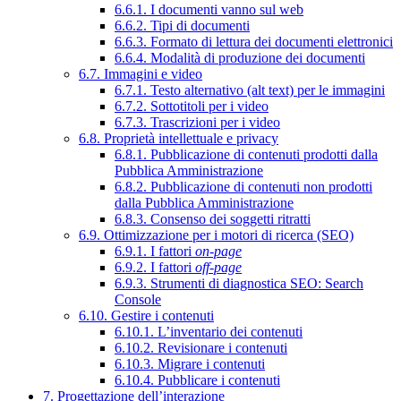
6.6.1. I documenti vanno sul web
6.6.2. Tipi di documenti
6.6.3. Formato di lettura dei documenti elettronici
6.6.4. Modalità di produzione dei documenti
6.7. Immagini e video
6.7.1. Testo alternativo (alt text) per le immagini
6.7.2. Sottotitoli per i video
6.7.3. Trascrizioni per i video
6.8. Proprietà intellettuale e privacy
6.8.1. Pubblicazione di contenuti prodotti dalla
Pubblica Amministrazione
6.8.2. Pubblicazione di contenuti non prodotti
dalla Pubblica Amministrazione
6.8.3. Consenso dei soggetti ritratti
6.9. Ottimizzazione per i motori di ricerca (SEO)
6.9.1. I fattori
on-page
6.9.2. I fattori
off-page
6.9.3. Strumenti di diagnostica SEO: Search
Console
6.10. Gestire i contenuti
6.10.1. L’inventario dei contenuti
6.10.2. Revisionare i contenuti
6.10.3. Migrare i contenuti
6.10.4. Pubblicare i contenuti
7. Progettazione dell’interazione