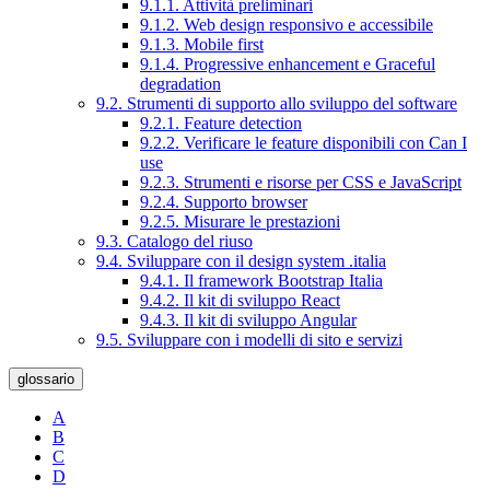
9.1.1. Attività preliminari
9.1.2. Web design responsivo e accessibile
9.1.3. Mobile first
9.1.4. Progressive enhancement e Graceful
degradation
9.2. Strumenti di supporto allo sviluppo del software
9.2.1. Feature detection
9.2.2. Verificare le feature disponibili con Can I
use
9.2.3. Strumenti e risorse per CSS e JavaScript
9.2.4. Supporto browser
9.2.5. Misurare le prestazioni
9.3. Catalogo del riuso
9.4. Sviluppare con il design system .italia
9.4.1. Il framework Bootstrap Italia
9.4.2. Il kit di sviluppo React
9.4.3. Il kit di sviluppo Angular
9.5. Sviluppare con i modelli di sito e servizi
glossario
A
B
C
D