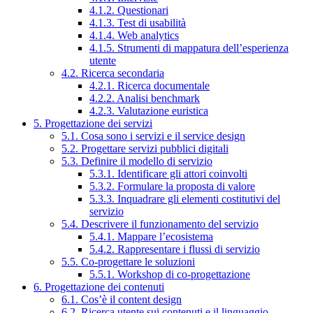
4.1.2. Questionari
4.1.3. Test di usabilità
4.1.4. Web analytics
4.1.5. Strumenti di mappatura dell’esperienza
utente
4.2. Ricerca secondaria
4.2.1. Ricerca documentale
4.2.2. Analisi benchmark
4.2.3. Valutazione euristica
5. Progettazione dei servizi
5.1. Cosa sono i servizi e il service design
5.2. Progettare servizi pubblici digitali
5.3. Definire il modello di servizio
5.3.1. Identificare gli attori coinvolti
5.3.2. Formulare la proposta di valore
5.3.3. Inquadrare gli elementi costitutivi del
servizio
5.4. Descrivere il funzionamento del servizio
5.4.1. Mappare l’ecosistema
5.4.2. Rappresentare i flussi di servizio
5.5. Co-progettare le soluzioni
5.5.1. Workshop di co-progettazione
6. Progettazione dei contenuti
6.1. Cos’è il content design
6.2. Ricerca utente sui contenuti e il linguaggio