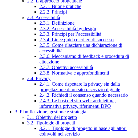
2.2. L’approccio progettuale
2.2.1. Buone pratiche
2.2.2. Principi
2.3. Accessibilità
2.3.1. Definizione
2.3.2. Accessibilità by design
2.3.3. Principi per l’accessibilità
2.3.4. Linee guida e criteri di successo
2.3.5. Come rilasciare una dichiarazione di
accessibilità
2.3.6. Meccanismo di feedback e procedura di
attuazione
2.3.7. Obiettivi accessibilità
2.3.8. Normativa e approfondimenti
2.4. Privacy
2.4.1. Come rispettare la privacy sin dalla
progettazione di un sito o servizio digitale
2.4.2. Richiedi il consenso quando necessario
2.4.3. Le basi del sito web: architettura,
informativa privacy, riferimenti DPO
3. Pianificazione, gestione e strategia
3.1. Obiettivi del progetto
3.2. Tipologie di progetti
3.2.1. Tipologie di progetto in base agli attori
coinvolti nel servizio