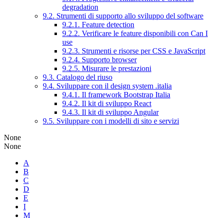
degradation
9.2. Strumenti di supporto allo sviluppo del software
9.2.1. Feature detection
9.2.2. Verificare le feature disponibili con Can I
use
9.2.3. Strumenti e risorse per CSS e JavaScript
9.2.4. Supporto browser
9.2.5. Misurare le prestazioni
9.3. Catalogo del riuso
9.4. Sviluppare con il design system .italia
9.4.1. Il framework Bootstrap Italia
9.4.2. Il kit di sviluppo React
9.4.3. Il kit di sviluppo Angular
9.5. Sviluppare con i modelli di sito e servizi
None
None
A
B
C
D
E
I
M