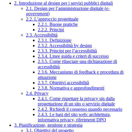
2. Introduzione al design per i servizi pubblici digitali
2.1. Design per l’amministrazione digitale (
e-
government
)
2.2. L’approccio progettuale
2.2.1. Buone pratiche
2.2.2. Principi
2.3. Accessibilità
2.3.1. Definizione
2.3.2. Accessibilità by design
2.3.3. Principi per l’accessibilità
2.3.4. Linee guida e criteri di successo
2.3.5. Come rilasciare una dichiarazione di
accessibilità
2.3.6. Meccanismo di feedback e procedura di
attuazione
2.3.7. Obiettivi accessibilità
2.3.8. Normativa e approfondimenti
2.4. Privacy
2.4.1. Come rispettare la privacy sin dalla
progettazione di un sito o servizio digitale
2.4.2. Richiedi il consenso quando necessario
2.4.3. Le basi del sito web: architettura,
informativa privacy, riferimenti DPO
3. Pianificazione, gestione e strategia
3.1. Obiettivi del progetto