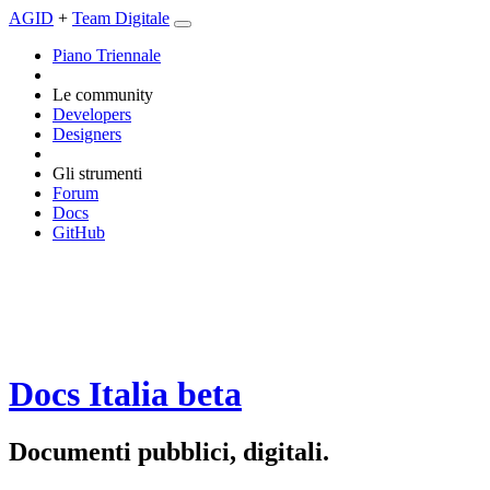
AGID
+
Team Digitale
Piano Triennale
Le community
Developers
Designers
Gli strumenti
Forum
Docs
GitHub
Docs Italia
beta
Documenti pubblici, digitali.