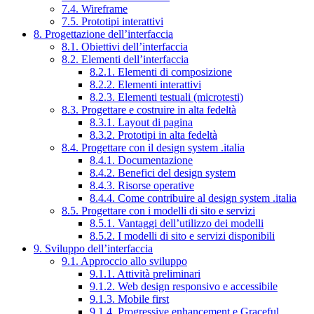
7.4. Wireframe
7.5. Prototipi interattivi
8. Progettazione dell’interfaccia
8.1. Obiettivi dell’interfaccia
8.2. Elementi dell’interfaccia
8.2.1. Elementi di composizione
8.2.2. Elementi interattivi
8.2.3. Elementi testuali (microtesti)
8.3. Progettare e costruire in alta fedeltà
8.3.1. Layout di pagina
8.3.2. Prototipi in alta fedeltà
8.4. Progettare con il design system .italia
8.4.1. Documentazione
8.4.2. Benefici del design system
8.4.3. Risorse operative
8.4.4. Come contribuire al design system .italia
8.5. Progettare con i modelli di sito e servizi
8.5.1. Vantaggi dell’utilizzo dei modelli
8.5.2. I modelli di sito e servizi disponibili
9. Sviluppo dell’interfaccia
9.1. Approccio allo sviluppo
9.1.1. Attività preliminari
9.1.2. Web design responsivo e accessibile
9.1.3. Mobile first
9.1.4. Progressive enhancement e Graceful