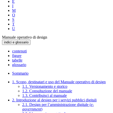
E
I
M
O
S
T
U
Manuale operativo di design
indici e glossario
contenuti
figure
tabelle
glossario
Sommario
1. Scopo, destinatari e uso del Manuale operativo di design
1.1. Versionamento e storico
1.2. Consultazione del manuale
1.3. Contribuisci al manuale
2. Introduzione al design per i servizi pubblici digitali
2.1. Design per l’amministrazione digitale (
e-
government
)