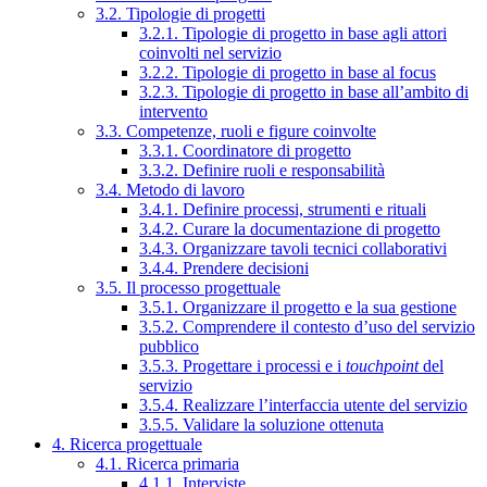
3.2. Tipologie di progetti
3.2.1. Tipologie di progetto in base agli attori
coinvolti nel servizio
3.2.2. Tipologie di progetto in base al focus
3.2.3. Tipologie di progetto in base all’ambito di
intervento
3.3. Competenze, ruoli e figure coinvolte
3.3.1. Coordinatore di progetto
3.3.2. Definire ruoli e responsabilità
3.4. Metodo di lavoro
3.4.1. Definire processi, strumenti e rituali
3.4.2. Curare la documentazione di progetto
3.4.3. Organizzare tavoli tecnici collaborativi
3.4.4. Prendere decisioni
3.5. Il processo progettuale
3.5.1. Organizzare il progetto e la sua gestione
3.5.2. Comprendere il contesto d’uso del servizio
pubblico
3.5.3. Progettare i processi e i
touchpoint
del
servizio
3.5.4. Realizzare l’interfaccia utente del servizio
3.5.5. Validare la soluzione ottenuta
4. Ricerca progettuale
4.1. Ricerca primaria
4.1.1. Interviste