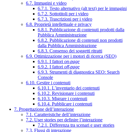
6.7. Immagini e video
6.7.1. Testo alternativo (alt text) per le immagini
6.7.2. Sottotitoli per i video
6.7.3. Trascrizioni per i video
6.8. Proprietà intellettuale e privacy
6.8.1. Pubblicazione di contenuti prodotti dalla
Pubblica Amministrazione
6.8.2. Pubblicazione di contenuti non prodotti
dalla Pubblica Amministrazione
6.8.3. Consenso dei soggetti ritratti
6.9. Ottimizzazione per i motori di ricerca (SEO)
6.9.1. I fattori
on-page
6.9.2. I fattori
off-page
6.9.3. Strumenti di diagnostica SEO: Search
Console
6.10. Gestire i contenuti
6.10.1. L’inventario dei contenuti
6.10.2. Revisionare i contenuti
6.10.3. Migrare i contenuti
6.10.4. Pubblicare i contenuti
7. Progettazione dell’interazione
7.1. Caratteristiche dell’interazione
7.2. User stories per definire l’interazione
7.2.1. Differenza tra scenari e user stories
7.3. Flussi di interazione