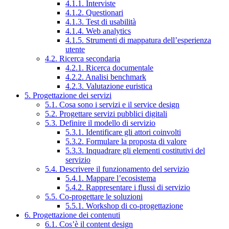
4.1.1. Interviste
4.1.2. Questionari
4.1.3. Test di usabilità
4.1.4. Web analytics
4.1.5. Strumenti di mappatura dell’esperienza
utente
4.2. Ricerca secondaria
4.2.1. Ricerca documentale
4.2.2. Analisi benchmark
4.2.3. Valutazione euristica
5. Progettazione dei servizi
5.1. Cosa sono i servizi e il service design
5.2. Progettare servizi pubblici digitali
5.3. Definire il modello di servizio
5.3.1. Identificare gli attori coinvolti
5.3.2. Formulare la proposta di valore
5.3.3. Inquadrare gli elementi costitutivi del
servizio
5.4. Descrivere il funzionamento del servizio
5.4.1. Mappare l’ecosistema
5.4.2. Rappresentare i flussi di servizio
5.5. Co-progettare le soluzioni
5.5.1. Workshop di co-progettazione
6. Progettazione dei contenuti
6.1. Cos’è il content design