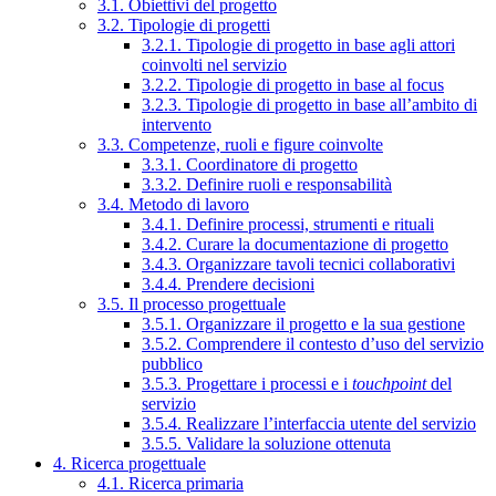
3.1. Obiettivi del progetto
3.2. Tipologie di progetti
3.2.1. Tipologie di progetto in base agli attori
coinvolti nel servizio
3.2.2. Tipologie di progetto in base al focus
3.2.3. Tipologie di progetto in base all’ambito di
intervento
3.3. Competenze, ruoli e figure coinvolte
3.3.1. Coordinatore di progetto
3.3.2. Definire ruoli e responsabilità
3.4. Metodo di lavoro
3.4.1. Definire processi, strumenti e rituali
3.4.2. Curare la documentazione di progetto
3.4.3. Organizzare tavoli tecnici collaborativi
3.4.4. Prendere decisioni
3.5. Il processo progettuale
3.5.1. Organizzare il progetto e la sua gestione
3.5.2. Comprendere il contesto d’uso del servizio
pubblico
3.5.3. Progettare i processi e i
touchpoint
del
servizio
3.5.4. Realizzare l’interfaccia utente del servizio
3.5.5. Validare la soluzione ottenuta
4. Ricerca progettuale
4.1. Ricerca primaria