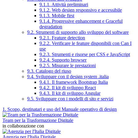
9.1.1. Attività preliminari
9.1.2. Web design responsivo e accessibile
9.1.3. Mobile first
9.1.4. Progressive enhancement e Graceful
degradation
9.2. Strumenti di supporto allo sviluppo del software
9.2.1. Feature detection
9.2.2. Verificare le feature disponibili con Can I
use
9.2.3. Strumenti e risorse per CSS e JavaScript
9.2.4. Supporto browser
9.2.5. Misurare le prestazioni
9.3. Catalogo del riuso
9.4. Sviluppare con il design system .italia
9.4.1. Il framework Bootstrap Italia
9.4.2. Il kit di sviluppo React
9.4.3. Il kit di sviluppo Angular
9.5. Sviluppare con i modelli di sito e servizi
1. Scopo, destinatari e uso del Manuale operativo di design
Team per la Trasformazione Digitale
in collaborazione con
Agenzia per l'Italia Digitale