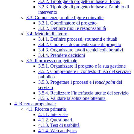
3.2.2. Tipologie di progetto in base al focus
3.2.3. Tipologie di progetto in base all’ambito di
intervento
3.3. Competenze, ruoli e figure coinvolte
3.3.1. Coordinatore di progetto
3.3.2. Definire ruoli e responsabilità
3.4. Metodo di lavoro
3.4.1. Definire processi, strumenti e rituali
3.4.2. Curare la documentazione di progetto
3.4.3. Organizzare tavoli tecnici collaborativi
3.4.4. Prendere decisioni
3.5. Il processo progettuale
3.5.1. Organizzare il progetto e la sua gestione
3.5.2. Comprendere il contesto d’uso del servizio
pubblico
3.5.3. Progettare i processi e i
touchpoint
del
servizio
3.5.4. Realizzare l’interfaccia utente del servizio
3.5.5. Validare la soluzione ottenuta
4. Ricerca progettuale
4.1. Ricerca primaria
4.1.1. Interviste
4.1.2. Questionari
4.1.3. Test di usabilità
4.1.4. Web analytics