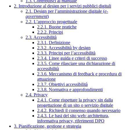
1.3. Contribuisci al manuale
2. Introduzione al design per i servizi pubblici digitali
2.1. Design per l’amministrazione digitale (
e-
government
)
2.2. L’approccio progettuale
2.2.1. Buone pratiche
2.2.2. Principi
2.3. Accessibilità
2.3.1. Definizione
2.3.2. Accessibilità by design
2.3.3. Principi per l’accessibilità
2.3.4. Linee guida e criteri di successo
2.3.5. Come rilasciare una dichiarazione di
accessibilità
2.3.6. Meccanismo di feedback e procedura di
attuazione
2.3.7. Obiettivi accessibilità
2.3.8. Normativa e approfondimenti
2.4. Privacy
2.4.1. Come rispettare la privacy sin dalla
progettazione di un sito o servizio digitale
2.4.2. Richiedi il consenso quando necessario
2.4.3. Le basi del sito web: architettura,
informativa privacy, riferimenti DPO
3. Pianificazione, gestione e strategia