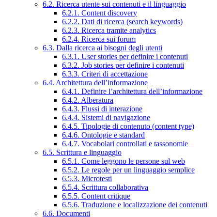
6.2. Ricerca utente sui contenuti e il linguaggio
6.2.1. Content discovery
6.2.2. Dati di ricerca (search keywords)
6.2.3. Ricerca tramite analytics
6.2.4. Ricerca sui forum
6.3. Dalla ricerca ai bisogni degli utenti
6.3.1. User stories per definire i contenuti
6.3.2. Job stories per definire i contenuti
6.3.3. Criteri di accettazione
6.4. Architettura dell’informazione
6.4.1. Definire l’architettura dell’informazione
6.4.2. Alberatura
6.4.3. Flussi di interazione
6.4.4. Sistemi di navigazione
6.4.5. Tipologie di contenuto (content type)
6.4.6. Ontologie e standard
6.4.7. Vocabolari controllati e tassonomie
6.5. Scrittura e linguaggio
6.5.1. Come leggono le persone sul web
6.5.2. Le regole per un linguaggio semplice
6.5.3. Microtesti
6.5.4. Scrittura collaborativa
6.5.5. Content critique
6.5.6. Traduzione e localizzazione dei contenuti
6.6. Documenti