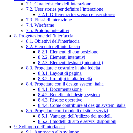
7.1. Caratteristiche dell’interazione
7.2. User stories per definire l’interazione
7.2.1. Differenza tra scenari e user stories
7.3. Flussi di interazione
7.4. Wireframe
7.5. Prototipi interattivi
8. Progettazione dell’interfaccia
8.1. Obiettivi dell’interfaccia
8.2. Elementi dell’interfaccia
8.2.1. Elementi di composizione
8.2.2. Elementi interattivi
8.2.3. Elementi testuali (microtesti)
8.3. Progettare e costruire in alta fedeltà
8.3.1. Layout di pagina
8.3.2. Prototipi in alta fedeltà
8.4. Progettare con il design system .italia
8.4.1. Documentazione
8.4.2. Benefici del design system
8.4.3. Risorse operative
8.4.4. Come contribuire al design system .italia
8.5. Progettare con i modelli di sito e servizi
8.5.1. Vantaggi dell’utilizzo dei modelli
8.5.2. I modelli di sito e servizi disponibili
9. Sviluppo dell’interfaccia
9.1. Approccio allo sviluppo