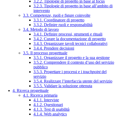
3.2.2. Tipologie di progetto in base al focus
3.2.3. Tipologie di progetto in base all’ambito di
intervento
3.3. Competenze, ruoli e figure coinvolte
3.3.1. Coordinatore di progetto
3.3.2. Definire ruoli e responsabilità
3.4. Metodo di lavoro
3.4.1. Definire processi, strumenti e rituali
3.4.2. Curare la documentazione di progetto
3.4.3. Organizzare tavoli tecnici collaborativi
3.4.4. Prendere decisioni
3.5. Il processo progettuale
3.5.1. Organizzare il progetto e la sua gestione
3.5.2. Comprendere il contesto d’uso del servizio
pubblico
3.5.3. Progettare i processi e i
touchpoint
del
servizio
3.5.4. Realizzare l’interfaccia utente del servizio
3.5.5. Validare la soluzione ottenuta
4. Ricerca progettuale
4.1. Ricerca primaria
4.1.1. Interviste
4.1.2. Questionari
4.1.3. Test di usabilità
4.1.4. Web analytics