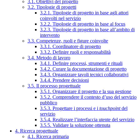
3.1. Obiettivi del progetto
3.2. Tipologie di progetti
3.2.1. Tipologie di progetto in base agli attori
coinvolti nel servizio
3.2.2. Tipologie di progetto in base al focus
3.2.3. Tipologie di progetto in base all’ambito di
intervento
3.3. Competenze, ruoli e figure coinvolte
3.3.1. Coordinatore di progetto
3.3.2. Definire ruoli e responsabilità
3.4. Metodo di lavoro
3.4.1. Definire processi, strumenti e rituali
3.4.2. Curare la documentazione di progetto
3.4.3. Organizzare tavoli tecnici collaborativi
3.4.4. Prendere decisioni
3.5. Il processo progettuale
3.5.1. Organizzare il progetto e la sua gestione
3.5.2. Comprendere il contesto d’uso del servizio
pubblico
3.5.3. Progettare i processi e i
touchpoint
del
servizio
3.5.4. Realizzare l’interfaccia utente del servizio
3.5.5. Validare la soluzione ottenuta
4. Ricerca progettuale
4.1. Ricerca primaria