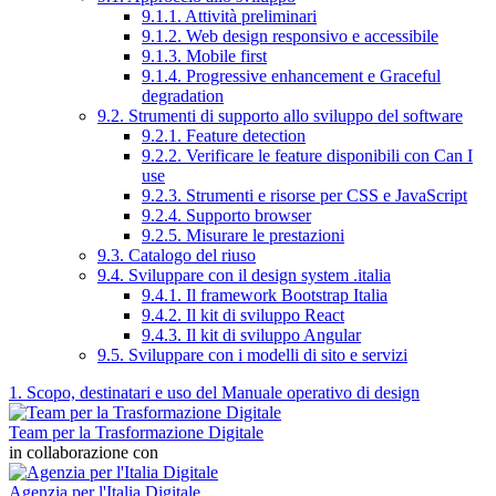
9.1.1. Attività preliminari
9.1.2. Web design responsivo e accessibile
9.1.3. Mobile first
9.1.4. Progressive enhancement e Graceful
degradation
9.2. Strumenti di supporto allo sviluppo del software
9.2.1. Feature detection
9.2.2. Verificare le feature disponibili con Can I
use
9.2.3. Strumenti e risorse per CSS e JavaScript
9.2.4. Supporto browser
9.2.5. Misurare le prestazioni
9.3. Catalogo del riuso
9.4. Sviluppare con il design system .italia
9.4.1. Il framework Bootstrap Italia
9.4.2. Il kit di sviluppo React
9.4.3. Il kit di sviluppo Angular
9.5. Sviluppare con i modelli di sito e servizi
1. Scopo, destinatari e uso del Manuale operativo di design
Team per la Trasformazione Digitale
in collaborazione con
Agenzia per l'Italia Digitale