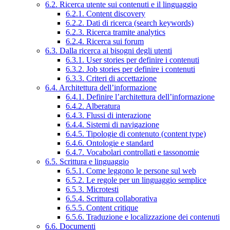
6.2. Ricerca utente sui contenuti e il linguaggio
6.2.1. Content discovery
6.2.2. Dati di ricerca (search keywords)
6.2.3. Ricerca tramite analytics
6.2.4. Ricerca sui forum
6.3. Dalla ricerca ai bisogni degli utenti
6.3.1. User stories per definire i contenuti
6.3.2. Job stories per definire i contenuti
6.3.3. Criteri di accettazione
6.4. Architettura dell’informazione
6.4.1. Definire l’architettura dell’informazione
6.4.2. Alberatura
6.4.3. Flussi di interazione
6.4.4. Sistemi di navigazione
6.4.5. Tipologie di contenuto (content type)
6.4.6. Ontologie e standard
6.4.7. Vocabolari controllati e tassonomie
6.5. Scrittura e linguaggio
6.5.1. Come leggono le persone sul web
6.5.2. Le regole per un linguaggio semplice
6.5.3. Microtesti
6.5.4. Scrittura collaborativa
6.5.5. Content critique
6.5.6. Traduzione e localizzazione dei contenuti
6.6. Documenti