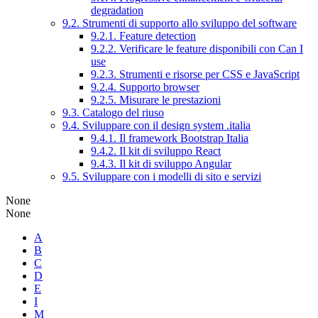
degradation
9.2. Strumenti di supporto allo sviluppo del software
9.2.1. Feature detection
9.2.2. Verificare le feature disponibili con Can I
use
9.2.3. Strumenti e risorse per CSS e JavaScript
9.2.4. Supporto browser
9.2.5. Misurare le prestazioni
9.3. Catalogo del riuso
9.4. Sviluppare con il design system .italia
9.4.1. Il framework Bootstrap Italia
9.4.2. Il kit di sviluppo React
9.4.3. Il kit di sviluppo Angular
9.5. Sviluppare con i modelli di sito e servizi
None
None
A
B
C
D
E
I
M