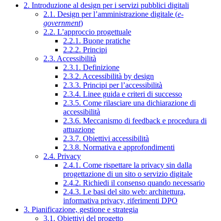
2. Introduzione al design per i servizi pubblici digitali
2.1. Design per l’amministrazione digitale (
e-
government
)
2.2. L’approccio progettuale
2.2.1. Buone pratiche
2.2.2. Principi
2.3. Accessibilità
2.3.1. Definizione
2.3.2. Accessibilità by design
2.3.3. Principi per l’accessibilità
2.3.4. Linee guida e criteri di successo
2.3.5. Come rilasciare una dichiarazione di
accessibilità
2.3.6. Meccanismo di feedback e procedura di
attuazione
2.3.7. Obiettivi accessibilità
2.3.8. Normativa e approfondimenti
2.4. Privacy
2.4.1. Come rispettare la privacy sin dalla
progettazione di un sito o servizio digitale
2.4.2. Richiedi il consenso quando necessario
2.4.3. Le basi del sito web: architettura,
informativa privacy, riferimenti DPO
3. Pianificazione, gestione e strategia
3.1. Obiettivi del progetto