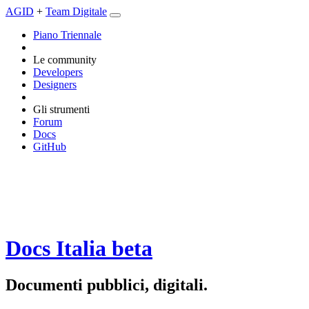
AGID
+
Team Digitale
Piano Triennale
Le community
Developers
Designers
Gli strumenti
Forum
Docs
GitHub
Docs Italia
beta
Documenti pubblici, digitali.