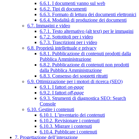
6.6.1. I documenti vanno sul web
6.6.2. Tipi di documenti
6.6.3. Formato di lettura dei documenti elettronici
6.6.4. Modalità di produzione dei documenti
6.7. Immagini e video
6.7.1. Testo alternativo (alt text) per le immagini
6.7.2. Sottotitoli per i video
6.7.3. Trascrizioni per i video
6.8. Proprietà intellettuale e privacy
6.8.1. Pubblicazione di contenuti prodotti dalla
Pubblica Amministrazione
6.8.2. Pubblicazione di contenuti non prodotti
dalla Pubblica Amministrazione
6.8.3. Consenso dei soggetti ritratti
6.9. Ottimizzazione per i motori di ricerca (SEO)
6.9.1. I fattori
on-page
6.9.2. I fattori
off-page
6.9.3. Strumenti di diagnostica SEO: Search
Console
6.10. Gestire i contenuti
6.10.1. L’inventario dei contenuti
6.10.2. Revisionare i contenuti
6.10.3. Migrare i contenuti
6.10.4. Pubblicare i contenuti
7. Progettazione dell’interazione