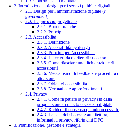
1.3. Contribuisci al manuale
2. Introduzione al design per i servizi pubblici digitali
2.1. Design per l’amministrazione digitale (
e-
government
)
2.2. L’approccio progettuale
2.2.1. Buone pratiche
2.2.2. Principi
2.3. Accessibilità
2.3.1. Definizione
2.3.2. Accessibilità by design
2.3.3. Principi per l’accessibilità
2.3.4. Linee guida e criteri di successo
2.3.5. Come rilasciare una dichiarazione di
accessibilità
2.3.6. Meccanismo di feedback e procedura di
attuazione
2.3.7. Obiettivi accessibilità
2.3.8. Normativa e approfondimenti
2.4. Privacy
2.4.1. Come rispettare la privacy sin dalla
progettazione di un sito o servizio digitale
2.4.2. Richiedi il consenso quando necessario
2.4.3. Le basi del sito web: architettura,
informativa privacy, riferimenti DPO
3. Pianificazione, gestione e strategia