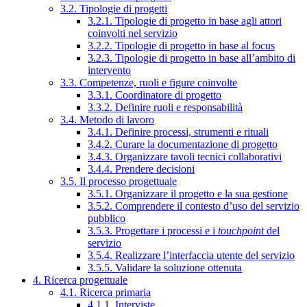
3.2. Tipologie di progetti
3.2.1. Tipologie di progetto in base agli attori
coinvolti nel servizio
3.2.2. Tipologie di progetto in base al focus
3.2.3. Tipologie di progetto in base all’ambito di
intervento
3.3. Competenze, ruoli e figure coinvolte
3.3.1. Coordinatore di progetto
3.3.2. Definire ruoli e responsabilità
3.4. Metodo di lavoro
3.4.1. Definire processi, strumenti e rituali
3.4.2. Curare la documentazione di progetto
3.4.3. Organizzare tavoli tecnici collaborativi
3.4.4. Prendere decisioni
3.5. Il processo progettuale
3.5.1. Organizzare il progetto e la sua gestione
3.5.2. Comprendere il contesto d’uso del servizio
pubblico
3.5.3. Progettare i processi e i
touchpoint
del
servizio
3.5.4. Realizzare l’interfaccia utente del servizio
3.5.5. Validare la soluzione ottenuta
4. Ricerca progettuale
4.1. Ricerca primaria
4.1.1. Interviste