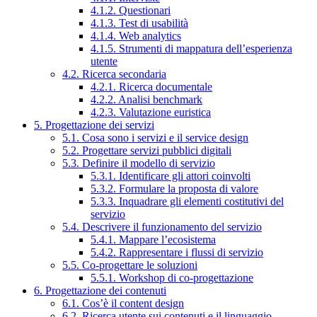
4.1.2. Questionari
4.1.3. Test di usabilità
4.1.4. Web analytics
4.1.5. Strumenti di mappatura dell’esperienza
utente
4.2. Ricerca secondaria
4.2.1. Ricerca documentale
4.2.2. Analisi benchmark
4.2.3. Valutazione euristica
5. Progettazione dei servizi
5.1. Cosa sono i servizi e il service design
5.2. Progettare servizi pubblici digitali
5.3. Definire il modello di servizio
5.3.1. Identificare gli attori coinvolti
5.3.2. Formulare la proposta di valore
5.3.3. Inquadrare gli elementi costitutivi del
servizio
5.4. Descrivere il funzionamento del servizio
5.4.1. Mappare l’ecosistema
5.4.2. Rappresentare i flussi di servizio
5.5. Co-progettare le soluzioni
5.5.1. Workshop di co-progettazione
6. Progettazione dei contenuti
6.1. Cos’è il content design
6.2. Ricerca utente sui contenuti e il linguaggio