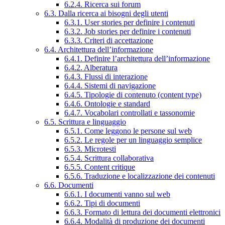
6.2.4. Ricerca sui forum
6.3. Dalla ricerca ai bisogni degli utenti
6.3.1. User stories per definire i contenuti
6.3.2. Job stories per definire i contenuti
6.3.3. Criteri di accettazione
6.4. Architettura dell’informazione
6.4.1. Definire l’architettura dell’informazione
6.4.2. Alberatura
6.4.3. Flussi di interazione
6.4.4. Sistemi di navigazione
6.4.5. Tipologie di contenuto (content type)
6.4.6. Ontologie e standard
6.4.7. Vocabolari controllati e tassonomie
6.5. Scrittura e linguaggio
6.5.1. Come leggono le persone sul web
6.5.2. Le regole per un linguaggio semplice
6.5.3. Microtesti
6.5.4. Scrittura collaborativa
6.5.5. Content critique
6.5.6. Traduzione e localizzazione dei contenuti
6.6. Documenti
6.6.1. I documenti vanno sul web
6.6.2. Tipi di documenti
6.6.3. Formato di lettura dei documenti elettronici
6.6.4. Modalità di produzione dei documenti