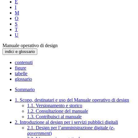
E
I
M
O
S
T
U
Manuale operativo di design
indici e glossario
contenuti
figure
tabelle
glossario
Sommario
1. Scopo, destinatari e uso del Manuale operativo di design
1.1. Versionamento e storico
1.2. Consultazione del manuale
1.3. Contribuisci al manuale
2. Introduzione al design per i servizi pubblici digitali
2.1. Design per l’amministrazione digitale (
e-
government
)