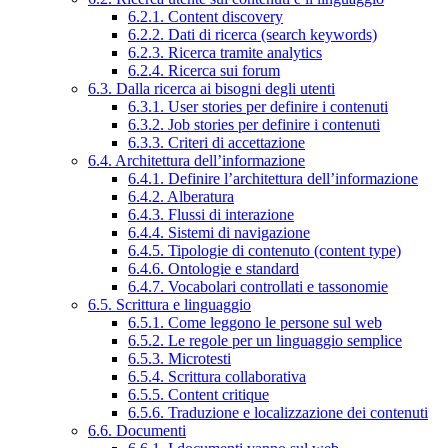
6.2.1. Content discovery
6.2.2. Dati di ricerca (search keywords)
6.2.3. Ricerca tramite analytics
6.2.4. Ricerca sui forum
6.3. Dalla ricerca ai bisogni degli utenti
6.3.1. User stories per definire i contenuti
6.3.2. Job stories per definire i contenuti
6.3.3. Criteri di accettazione
6.4. Architettura dell’informazione
6.4.1. Definire l’architettura dell’informazione
6.4.2. Alberatura
6.4.3. Flussi di interazione
6.4.4. Sistemi di navigazione
6.4.5. Tipologie di contenuto (content type)
6.4.6. Ontologie e standard
6.4.7. Vocabolari controllati e tassonomie
6.5. Scrittura e linguaggio
6.5.1. Come leggono le persone sul web
6.5.2. Le regole per un linguaggio semplice
6.5.3. Microtesti
6.5.4. Scrittura collaborativa
6.5.5. Content critique
6.5.6. Traduzione e localizzazione dei contenuti
6.6. Documenti