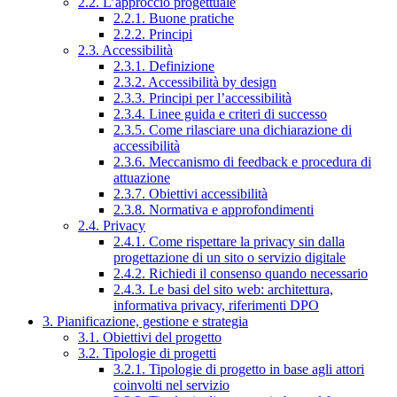
2.2. L’approccio progettuale
2.2.1. Buone pratiche
2.2.2. Principi
2.3. Accessibilità
2.3.1. Definizione
2.3.2. Accessibilità by design
2.3.3. Principi per l’accessibilità
2.3.4. Linee guida e criteri di successo
2.3.5. Come rilasciare una dichiarazione di
accessibilità
2.3.6. Meccanismo di feedback e procedura di
attuazione
2.3.7. Obiettivi accessibilità
2.3.8. Normativa e approfondimenti
2.4. Privacy
2.4.1. Come rispettare la privacy sin dalla
progettazione di un sito o servizio digitale
2.4.2. Richiedi il consenso quando necessario
2.4.3. Le basi del sito web: architettura,
informativa privacy, riferimenti DPO
3. Pianificazione, gestione e strategia
3.1. Obiettivi del progetto
3.2. Tipologie di progetti
3.2.1. Tipologie di progetto in base agli attori
coinvolti nel servizio