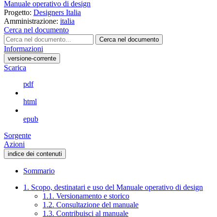
Manuale operativo di design
Progetto:
Designers Italia
Amministrazione:
italia
Cerca nel documento
Cerca nel documento
Informazioni
versione-corrente
Scarica
pdf
html
epub
Sorgente
Azioni
indice dei contenuti
Sommario
1. Scopo, destinatari e uso del Manuale operativo di design
1.1. Versionamento e storico
1.2. Consultazione del manuale
1.3. Contribuisci al manuale