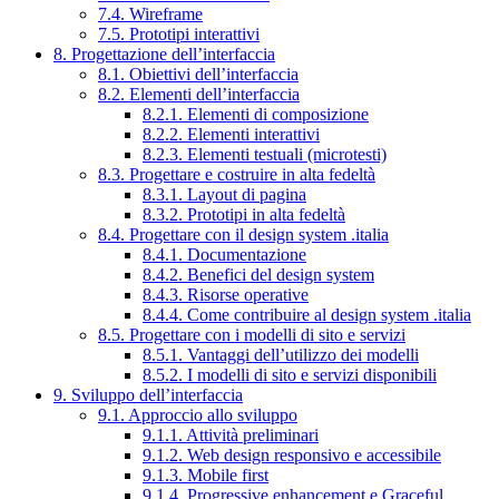
7.4. Wireframe
7.5. Prototipi interattivi
8. Progettazione dell’interfaccia
8.1. Obiettivi dell’interfaccia
8.2. Elementi dell’interfaccia
8.2.1. Elementi di composizione
8.2.2. Elementi interattivi
8.2.3. Elementi testuali (microtesti)
8.3. Progettare e costruire in alta fedeltà
8.3.1. Layout di pagina
8.3.2. Prototipi in alta fedeltà
8.4. Progettare con il design system .italia
8.4.1. Documentazione
8.4.2. Benefici del design system
8.4.3. Risorse operative
8.4.4. Come contribuire al design system .italia
8.5. Progettare con i modelli di sito e servizi
8.5.1. Vantaggi dell’utilizzo dei modelli
8.5.2. I modelli di sito e servizi disponibili
9. Sviluppo dell’interfaccia
9.1. Approccio allo sviluppo
9.1.1. Attività preliminari
9.1.2. Web design responsivo e accessibile
9.1.3. Mobile first
9.1.4. Progressive enhancement e Graceful