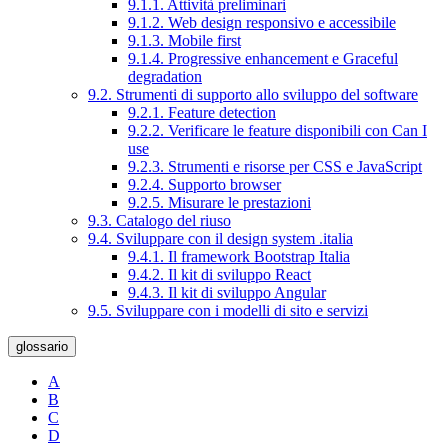
9.1.1. Attività preliminari
9.1.2. Web design responsivo e accessibile
9.1.3. Mobile first
9.1.4. Progressive enhancement e Graceful
degradation
9.2. Strumenti di supporto allo sviluppo del software
9.2.1. Feature detection
9.2.2. Verificare le feature disponibili con Can I
use
9.2.3. Strumenti e risorse per CSS e JavaScript
9.2.4. Supporto browser
9.2.5. Misurare le prestazioni
9.3. Catalogo del riuso
9.4. Sviluppare con il design system .italia
9.4.1. Il framework Bootstrap Italia
9.4.2. Il kit di sviluppo React
9.4.3. Il kit di sviluppo Angular
9.5. Sviluppare con i modelli di sito e servizi
glossario
A
B
C
D