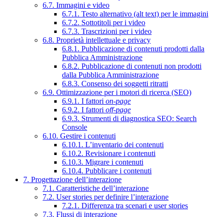
6.7. Immagini e video
6.7.1. Testo alternativo (alt text) per le immagini
6.7.2. Sottotitoli per i video
6.7.3. Trascrizioni per i video
6.8. Proprietà intellettuale e privacy
6.8.1. Pubblicazione di contenuti prodotti dalla
Pubblica Amministrazione
6.8.2. Pubblicazione di contenuti non prodotti
dalla Pubblica Amministrazione
6.8.3. Consenso dei soggetti ritratti
6.9. Ottimizzazione per i motori di ricerca (SEO)
6.9.1. I fattori
on-page
6.9.2. I fattori
off-page
6.9.3. Strumenti di diagnostica SEO: Search
Console
6.10. Gestire i contenuti
6.10.1. L’inventario dei contenuti
6.10.2. Revisionare i contenuti
6.10.3. Migrare i contenuti
6.10.4. Pubblicare i contenuti
7. Progettazione dell’interazione
7.1. Caratteristiche dell’interazione
7.2. User stories per definire l’interazione
7.2.1. Differenza tra scenari e user stories
7.3. Flussi di interazione