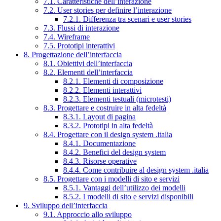
7.1. Caratteristiche dell’interazione
7.2. User stories per definire l’interazione
7.2.1. Differenza tra scenari e user stories
7.3. Flussi di interazione
7.4. Wireframe
7.5. Prototipi interattivi
8. Progettazione dell’interfaccia
8.1. Obiettivi dell’interfaccia
8.2. Elementi dell’interfaccia
8.2.1. Elementi di composizione
8.2.2. Elementi interattivi
8.2.3. Elementi testuali (microtesti)
8.3. Progettare e costruire in alta fedeltà
8.3.1. Layout di pagina
8.3.2. Prototipi in alta fedeltà
8.4. Progettare con il design system .italia
8.4.1. Documentazione
8.4.2. Benefici del design system
8.4.3. Risorse operative
8.4.4. Come contribuire al design system .italia
8.5. Progettare con i modelli di sito e servizi
8.5.1. Vantaggi dell’utilizzo dei modelli
8.5.2. I modelli di sito e servizi disponibili
9. Sviluppo dell’interfaccia
9.1. Approccio allo sviluppo