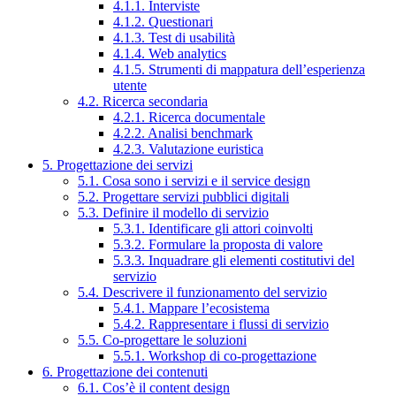
4.1.1. Interviste
4.1.2. Questionari
4.1.3. Test di usabilità
4.1.4. Web analytics
4.1.5. Strumenti di mappatura dell’esperienza
utente
4.2. Ricerca secondaria
4.2.1. Ricerca documentale
4.2.2. Analisi benchmark
4.2.3. Valutazione euristica
5. Progettazione dei servizi
5.1. Cosa sono i servizi e il service design
5.2. Progettare servizi pubblici digitali
5.3. Definire il modello di servizio
5.3.1. Identificare gli attori coinvolti
5.3.2. Formulare la proposta di valore
5.3.3. Inquadrare gli elementi costitutivi del
servizio
5.4. Descrivere il funzionamento del servizio
5.4.1. Mappare l’ecosistema
5.4.2. Rappresentare i flussi di servizio
5.5. Co-progettare le soluzioni
5.5.1. Workshop di co-progettazione
6. Progettazione dei contenuti
6.1. Cos’è il content design