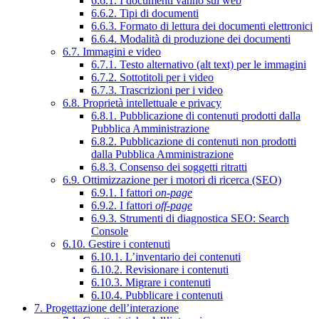
6.6.1. I documenti vanno sul web
6.6.2. Tipi di documenti
6.6.3. Formato di lettura dei documenti elettronici
6.6.4. Modalità di produzione dei documenti
6.7. Immagini e video
6.7.1. Testo alternativo (alt text) per le immagini
6.7.2. Sottotitoli per i video
6.7.3. Trascrizioni per i video
6.8. Proprietà intellettuale e privacy
6.8.1. Pubblicazione di contenuti prodotti dalla
Pubblica Amministrazione
6.8.2. Pubblicazione di contenuti non prodotti
dalla Pubblica Amministrazione
6.8.3. Consenso dei soggetti ritratti
6.9. Ottimizzazione per i motori di ricerca (SEO)
6.9.1. I fattori
on-page
6.9.2. I fattori
off-page
6.9.3. Strumenti di diagnostica SEO: Search
Console
6.10. Gestire i contenuti
6.10.1. L’inventario dei contenuti
6.10.2. Revisionare i contenuti
6.10.3. Migrare i contenuti
6.10.4. Pubblicare i contenuti
7. Progettazione dell’interazione