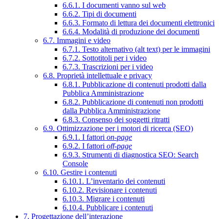
6.6.1. I documenti vanno sul web
6.6.2. Tipi di documenti
6.6.3. Formato di lettura dei documenti elettronici
6.6.4. Modalità di produzione dei documenti
6.7. Immagini e video
6.7.1. Testo alternativo (alt text) per le immagini
6.7.2. Sottotitoli per i video
6.7.3. Trascrizioni per i video
6.8. Proprietà intellettuale e privacy
6.8.1. Pubblicazione di contenuti prodotti dalla
Pubblica Amministrazione
6.8.2. Pubblicazione di contenuti non prodotti
dalla Pubblica Amministrazione
6.8.3. Consenso dei soggetti ritratti
6.9. Ottimizzazione per i motori di ricerca (SEO)
6.9.1. I fattori
on-page
6.9.2. I fattori
off-page
6.9.3. Strumenti di diagnostica SEO: Search
Console
6.10. Gestire i contenuti
6.10.1. L’inventario dei contenuti
6.10.2. Revisionare i contenuti
6.10.3. Migrare i contenuti
6.10.4. Pubblicare i contenuti
7. Progettazione dell’interazione