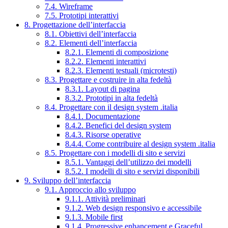
7.4. Wireframe
7.5. Prototipi interattivi
8. Progettazione dell’interfaccia
8.1. Obiettivi dell’interfaccia
8.2. Elementi dell’interfaccia
8.2.1. Elementi di composizione
8.2.2. Elementi interattivi
8.2.3. Elementi testuali (microtesti)
8.3. Progettare e costruire in alta fedeltà
8.3.1. Layout di pagina
8.3.2. Prototipi in alta fedeltà
8.4. Progettare con il design system .italia
8.4.1. Documentazione
8.4.2. Benefici del design system
8.4.3. Risorse operative
8.4.4. Come contribuire al design system .italia
8.5. Progettare con i modelli di sito e servizi
8.5.1. Vantaggi dell’utilizzo dei modelli
8.5.2. I modelli di sito e servizi disponibili
9. Sviluppo dell’interfaccia
9.1. Approccio allo sviluppo
9.1.1. Attività preliminari
9.1.2. Web design responsivo e accessibile
9.1.3. Mobile first
9.1.4. Progressive enhancement e Graceful