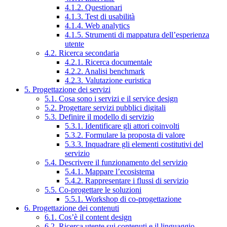
4.1.2. Questionari
4.1.3. Test di usabilità
4.1.4. Web analytics
4.1.5. Strumenti di mappatura dell’esperienza
utente
4.2. Ricerca secondaria
4.2.1. Ricerca documentale
4.2.2. Analisi benchmark
4.2.3. Valutazione euristica
5. Progettazione dei servizi
5.1. Cosa sono i servizi e il service design
5.2. Progettare servizi pubblici digitali
5.3. Definire il modello di servizio
5.3.1. Identificare gli attori coinvolti
5.3.2. Formulare la proposta di valore
5.3.3. Inquadrare gli elementi costitutivi del
servizio
5.4. Descrivere il funzionamento del servizio
5.4.1. Mappare l’ecosistema
5.4.2. Rappresentare i flussi di servizio
5.5. Co-progettare le soluzioni
5.5.1. Workshop di co-progettazione
6. Progettazione dei contenuti
6.1. Cos’è il content design
6.2. Ricerca utente sui contenuti e il linguaggio