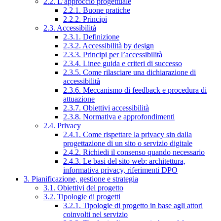
2.2. L’approccio progettuale
2.2.1. Buone pratiche
2.2.2. Principi
2.3. Accessibilità
2.3.1. Definizione
2.3.2. Accessibilità by design
2.3.3. Principi per l’accessibilità
2.3.4. Linee guida e criteri di successo
2.3.5. Come rilasciare una dichiarazione di
accessibilità
2.3.6. Meccanismo di feedback e procedura di
attuazione
2.3.7. Obiettivi accessibilità
2.3.8. Normativa e approfondimenti
2.4. Privacy
2.4.1. Come rispettare la privacy sin dalla
progettazione di un sito o servizio digitale
2.4.2. Richiedi il consenso quando necessario
2.4.3. Le basi del sito web: architettura,
informativa privacy, riferimenti DPO
3. Pianificazione, gestione e strategia
3.1. Obiettivi del progetto
3.2. Tipologie di progetti
3.2.1. Tipologie di progetto in base agli attori
coinvolti nel servizio