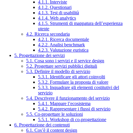
4.1.1. Interviste
4.1.2. Questionari
4.1.3. Test di usabilità
4.1.4. Web analytics
4.1.5. Strumenti di mappatura dell’esperienza
utente
4.2. Ricerca secondaria
4.2.1. Ricerca documentale
4.2.2. Analisi benchmark
4.2.3. Valutazione euristica
5. Progettazione dei servizi
5.1. Cosa sono i servizi e il service design
5.2. Progettare servizi pubblici digitali
5.3. Definire il modello di servizio
5.3.1. Identificare gli attori coinvolti
5.3.2. Formulare la proposta di valore
5.3.3. Inquadrare gli elementi costitutivi del
servizio
5.4. Descrivere il funzionamento del servizio
5.4.1. Mappare l’ecosistema
5.4.2. Rappresentare i flussi di servizio
5.5. Co-progettare le soluzioni
5.5.1. Workshop di co-progettazione
6. Progettazione dei contenuti
6.1. Cos’è il content design