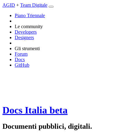
AGID
+
Team Digitale
Piano Triennale
Le community
Developers
Designers
Gli strumenti
Forum
Docs
GitHub
Docs Italia
beta
Documenti pubblici, digitali.