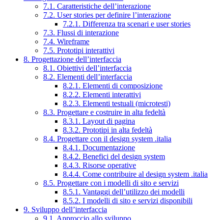
7.1. Caratteristiche dell’interazione
7.2. User stories per definire l’interazione
7.2.1. Differenza tra scenari e user stories
7.3. Flussi di interazione
7.4. Wireframe
7.5. Prototipi interattivi
8. Progettazione dell’interfaccia
8.1. Obiettivi dell’interfaccia
8.2. Elementi dell’interfaccia
8.2.1. Elementi di composizione
8.2.2. Elementi interattivi
8.2.3. Elementi testuali (microtesti)
8.3. Progettare e costruire in alta fedeltà
8.3.1. Layout di pagina
8.3.2. Prototipi in alta fedeltà
8.4. Progettare con il design system .italia
8.4.1. Documentazione
8.4.2. Benefici del design system
8.4.3. Risorse operative
8.4.4. Come contribuire al design system .italia
8.5. Progettare con i modelli di sito e servizi
8.5.1. Vantaggi dell’utilizzo dei modelli
8.5.2. I modelli di sito e servizi disponibili
9. Sviluppo dell’interfaccia
9.1. Approccio allo sviluppo