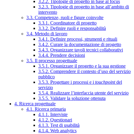
3.2.2. Tipologie di progetto in base al focus
3.2.3. Tipologie di progetto in base all’ambito di
intervento
3.3. Competenze, ruoli e figure coinvolte
3.3.1. Coordinatore di progetto
3.3.2. Definire ruoli e responsabilità
3.4. Metodo di lavoro
3.4.1. Definire processi, strumenti e rituali
3.4.2. Curare la documentazione di progetto
3.4.3. Organizzare tavoli tecnici collaborativi
3.4.4. Prendere decisioni
3.5. Il processo progettuale
3.5.1. Organizzare il progetto e la sua gestione
3.5.2. Comprendere il contesto d’uso del servizio
pubblico
3.5.3. Progettare i processi e i
touchpoint
del
servizio
3.5.4. Realizzare l’interfaccia utente del servizio
3.5.5. Validare la soluzione ottenuta
4. Ricerca progettuale
4.1. Ricerca primaria
4.1.1. Interviste
4.1.2. Questionari
4.1.3. Test di usabilità
4.1.4. Web analytics