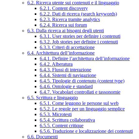
6.2. Ricerca utente sui contenuti e il linguaggio
6.2.1. Content discovery
6.2.2. Dati di ricerca (search keywords)
6.2.3. Ricerca tramite analytics
6.2.4. Ricerca sui forum
6.3. Dalla ricerca ai bisogni degli utenti
6.3.1. User stories per definire i contenuti
6.3.2. Job stories per definire i contenuti
6.3.3. Criteri di accettazione
6.4. Architettura dell’informazione
6.4.1. Definire l’architettura dell’informazione
6.4.2. Alberatura
6.4.3. Flussi di interazione
6.4.4. Sistemi di navigazione
6.4.5. Tipologie di contenuto (content type)
6.4.6. Ontologie e standard
6.4.7. Vocabolari controllati e tassonomie
6.5. Scrittura e linguaggio
6.5.1. Come leggono le persone sul web
6.5.2. Le regole per un linguaggio semplice
6.5.3. Microtesti
6.5.4. Scrittura collaborativa
6.5.5. Content critique
6.5.6. Traduzione e localizzazione dei contenuti
6.6. Documenti