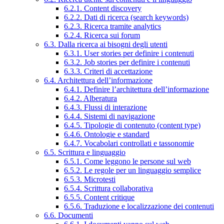
6.2.1. Content discovery
6.2.2. Dati di ricerca (search keywords)
6.2.3. Ricerca tramite analytics
6.2.4. Ricerca sui forum
6.3. Dalla ricerca ai bisogni degli utenti
6.3.1. User stories per definire i contenuti
6.3.2. Job stories per definire i contenuti
6.3.3. Criteri di accettazione
6.4. Architettura dell’informazione
6.4.1. Definire l’architettura dell’informazione
6.4.2. Alberatura
6.4.3. Flussi di interazione
6.4.4. Sistemi di navigazione
6.4.5. Tipologie di contenuto (content type)
6.4.6. Ontologie e standard
6.4.7. Vocabolari controllati e tassonomie
6.5. Scrittura e linguaggio
6.5.1. Come leggono le persone sul web
6.5.2. Le regole per un linguaggio semplice
6.5.3. Microtesti
6.5.4. Scrittura collaborativa
6.5.5. Content critique
6.5.6. Traduzione e localizzazione dei contenuti
6.6. Documenti