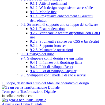
9.1.1. Attività preliminari
9.1.2. Web design responsivo e accessibile
9.1.3. Mobile first
9.1.4. Progressive enhancement e Graceful
degradation
9.2. Strumenti di supporto allo sviluppo del software
9.2.1. Feature detection
9.2.2. Verificare le feature disponibili con Can I
use
9.2.3. Strumenti e risorse per CSS e JavaScript
9.2.4. Supporto browser
9.2.5. Misurare le prestazioni
9.3. Catalogo del riuso
9.4. Sviluppare con il design system .italia
9.4.1. Il framework Bootstrap Italia
9.4.2. Il kit di sviluppo React
9.4.3. Il kit di sviluppo Angular
9.5. Sviluppare con i modelli di sito e servizi
1. Scopo, destinatari e uso del Manuale operativo di design
Team per la Trasformazione Digitale
in collaborazione con
Agenzia per l'Italia Digitale