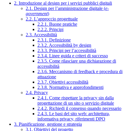
2. Introduzione al design per i servizi pubblici digitali
2.1. Design per l’amministrazione digitale (
e-
government
)
2.2. L’approccio progettuale
2.2.1. Buone pratiche
2.2.2. Principi
2.3. Accessibilità
2.3.1. Definizione
2.3.2. Accessibilità by design
2.3.3. Principi per l’accessibilità
2.3.4. Linee guida e criteri di successo
2.3.5. Come rilasciare una dichiarazione di
accessibilità
2.3.6. Meccanismo di feedback e procedura di
attuazione
2.3.7. Obiettivi accessibilità
2.3.8. Normativa e approfondimenti
2.4. Privacy
2.4.1. Come rispettare la privacy sin dalla
progettazione di un sito o servizio digitale
2.4.2. Richiedi il consenso quando necessario
2.4.3. Le basi del sito web: architettura,
informativa privacy, riferimenti DPO
3. Pianificazione, gestione e strategia
3.1. Obiettivi del progetto