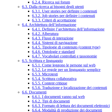
6.2.4. Ricerca sui forum
6.3. Dalla ricerca ai bisogni degli utenti
6.3.1. User stories per definire i contenuti
6.3.2. Job stories per definire i contenuti
6.3.3. Criteri di accettazione
6.4. Architettura dell’informazione
6.4.1. Definire l’architettura dell’informazione
6.4.2. Alberatura
6.4.3. Flussi di interazione
6.4.4. Sistemi di navigazione
6.4.5. Tipologie di contenuto (content type)
6.4.6. Ontologie e standard
6.4.7. Vocabolari controllati e tassonomie
6.5. Scrittura e linguaggio
6.5.1. Come leggono le persone sul web
6.5.2. Le regole per un linguaggio semplice
6.5.3. Microtesti
6.5.4. Scrittura collaborativa
6.5.5. Content critique
6.5.6. Traduzione e localizzazione dei contenuti
6.6. Documenti
6.6.1. I documenti vanno sul web
6.6.2. Tipi di documenti
6.6.3. Formato di lettura dei documenti elettronici
6.6.4. Modalità di produzione dei documenti