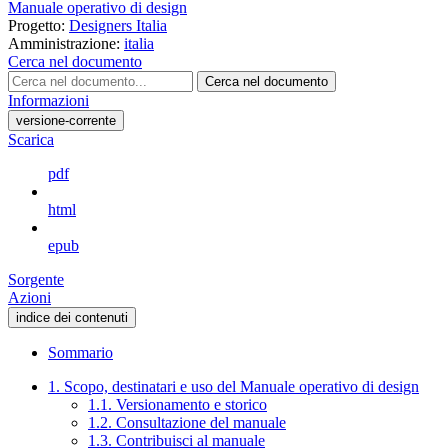
Manuale operativo di design
Progetto:
Designers Italia
Amministrazione:
italia
Cerca nel documento
Cerca nel documento
Informazioni
versione-corrente
Scarica
pdf
html
epub
Sorgente
Azioni
indice dei contenuti
Sommario
1. Scopo, destinatari e uso del Manuale operativo di design
1.1. Versionamento e storico
1.2. Consultazione del manuale
1.3. Contribuisci al manuale