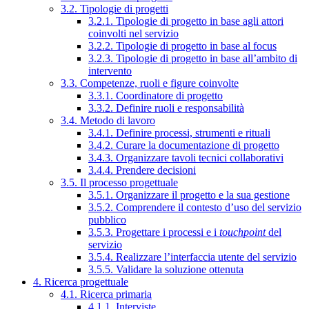
3.2. Tipologie di progetti
3.2.1. Tipologie di progetto in base agli attori
coinvolti nel servizio
3.2.2. Tipologie di progetto in base al focus
3.2.3. Tipologie di progetto in base all’ambito di
intervento
3.3. Competenze, ruoli e figure coinvolte
3.3.1. Coordinatore di progetto
3.3.2. Definire ruoli e responsabilità
3.4. Metodo di lavoro
3.4.1. Definire processi, strumenti e rituali
3.4.2. Curare la documentazione di progetto
3.4.3. Organizzare tavoli tecnici collaborativi
3.4.4. Prendere decisioni
3.5. Il processo progettuale
3.5.1. Organizzare il progetto e la sua gestione
3.5.2. Comprendere il contesto d’uso del servizio
pubblico
3.5.3. Progettare i processi e i
touchpoint
del
servizio
3.5.4. Realizzare l’interfaccia utente del servizio
3.5.5. Validare la soluzione ottenuta
4. Ricerca progettuale
4.1. Ricerca primaria
4.1.1. Interviste