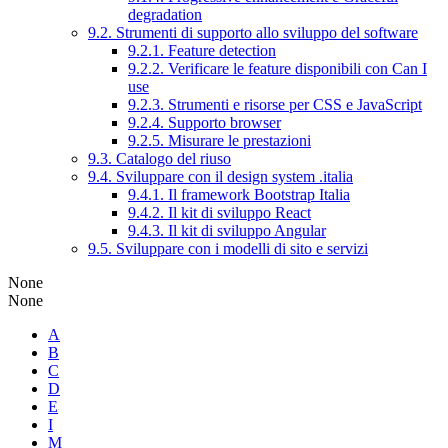
degradation
9.2. Strumenti di supporto allo sviluppo del software
9.2.1. Feature detection
9.2.2. Verificare le feature disponibili con Can I
use
9.2.3. Strumenti e risorse per CSS e JavaScript
9.2.4. Supporto browser
9.2.5. Misurare le prestazioni
9.3. Catalogo del riuso
9.4. Sviluppare con il design system .italia
9.4.1. Il framework Bootstrap Italia
9.4.2. Il kit di sviluppo React
9.4.3. Il kit di sviluppo Angular
9.5. Sviluppare con i modelli di sito e servizi
None
None
A
B
C
D
E
I
M