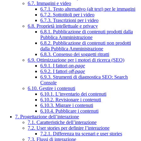
6.7. Immagini e video
6.7.1. Testo alternativo (alt text) per le immagini
6.7.2. Sottotitoli per i video
6.7.3. Trascrizioni per i video
6.8. Proprietà intellettuale e privacy
6.8.1. Pubblicazione di contenuti prodotti dalla
Pubblica Amministrazione
6.8.2. Pubblicazione di contenuti non prodotti
dalla Pubblica Amministrazione
6.8.3. Consenso dei soggetti ritratti
6.9. Ottimizzazione per i motori di ricerca (SEO)
6.9.1. I fattori
on-page
6.9.2. I fattori
off-page
6.9.3. Strumenti di diagnostica SEO: Search
Console
6.10. Gestire i contenuti
6.10.1. L’inventario dei contenuti
6.10.2. Revisionare i contenuti
6.10.3. Migrare i contenuti
6.10.4. Pubblicare i contenuti
7. Progettazione dell’interazione
7.1. Caratteristiche dell’interazione
7.2. User stories per definire l’interazione
7.2.1. Differenza tra scenari e user stories
7.3. Flussi di interazione