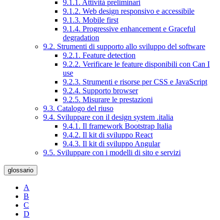
9.1.1. Attività preliminari
9.1.2. Web design responsivo e accessibile
9.1.3. Mobile first
9.1.4. Progressive enhancement e Graceful
degradation
9.2. Strumenti di supporto allo sviluppo del software
9.2.1. Feature detection
9.2.2. Verificare le feature disponibili con Can I
use
9.2.3. Strumenti e risorse per CSS e JavaScript
9.2.4. Supporto browser
9.2.5. Misurare le prestazioni
9.3. Catalogo del riuso
9.4. Sviluppare con il design system .italia
9.4.1. Il framework Bootstrap Italia
9.4.2. Il kit di sviluppo React
9.4.3. Il kit di sviluppo Angular
9.5. Sviluppare con i modelli di sito e servizi
glossario
A
B
C
D