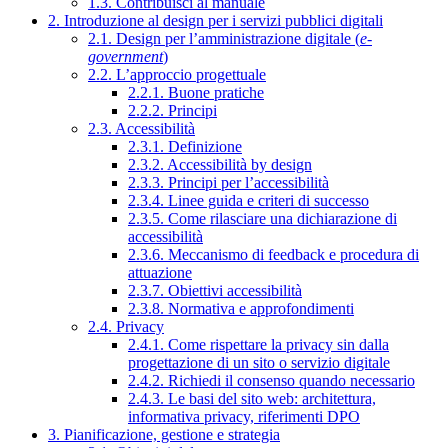
1.3. Contribuisci al manuale
2. Introduzione al design per i servizi pubblici digitali
2.1. Design per l’amministrazione digitale (
e-
government
)
2.2. L’approccio progettuale
2.2.1. Buone pratiche
2.2.2. Principi
2.3. Accessibilità
2.3.1. Definizione
2.3.2. Accessibilità by design
2.3.3. Principi per l’accessibilità
2.3.4. Linee guida e criteri di successo
2.3.5. Come rilasciare una dichiarazione di
accessibilità
2.3.6. Meccanismo di feedback e procedura di
attuazione
2.3.7. Obiettivi accessibilità
2.3.8. Normativa e approfondimenti
2.4. Privacy
2.4.1. Come rispettare la privacy sin dalla
progettazione di un sito o servizio digitale
2.4.2. Richiedi il consenso quando necessario
2.4.3. Le basi del sito web: architettura,
informativa privacy, riferimenti DPO
3. Pianificazione, gestione e strategia