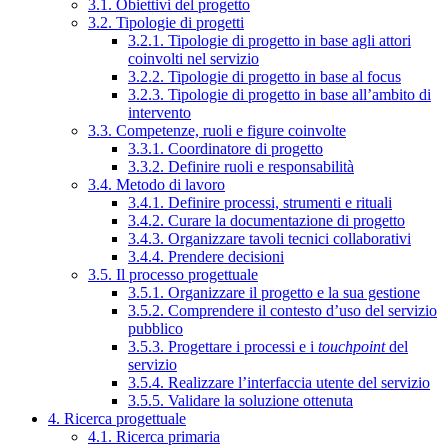
3.1. Obiettivi del progetto
3.2. Tipologie di progetti
3.2.1. Tipologie di progetto in base agli attori
coinvolti nel servizio
3.2.2. Tipologie di progetto in base al focus
3.2.3. Tipologie di progetto in base all’ambito di
intervento
3.3. Competenze, ruoli e figure coinvolte
3.3.1. Coordinatore di progetto
3.3.2. Definire ruoli e responsabilità
3.4. Metodo di lavoro
3.4.1. Definire processi, strumenti e rituali
3.4.2. Curare la documentazione di progetto
3.4.3. Organizzare tavoli tecnici collaborativi
3.4.4. Prendere decisioni
3.5. Il processo progettuale
3.5.1. Organizzare il progetto e la sua gestione
3.5.2. Comprendere il contesto d’uso del servizio
pubblico
3.5.3. Progettare i processi e i
touchpoint
del
servizio
3.5.4. Realizzare l’interfaccia utente del servizio
3.5.5. Validare la soluzione ottenuta
4. Ricerca progettuale
4.1. Ricerca primaria