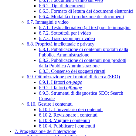
6.6.1. I documenti vanno sul web
6.6.2. Tipi di documenti
6.6.3. Formato di lettura dei documenti elettronici
6.6.4. Modalità di produzione dei documenti
6.7. Immagini e video
6.7.1. Testo alternativo (alt text) per le immagini
6.7.2. Sottotitoli per i video
6.7.3. Trascrizioni per i video
6.8. Proprietà intellettuale e privacy
6.8.1. Pubblicazione di contenuti prodotti dalla
Pubblica Amministrazione
6.8.2. Pubblicazione di contenuti non prodotti
dalla Pubblica Amministrazione
6.8.3. Consenso dei soggetti ritratti
6.9. Ottimizzazione per i motori di ricerca (SEO)
6.9.1. I fattori
on-page
6.9.2. I fattori
off-page
6.9.3. Strumenti di diagnostica SEO: Search
Console
6.10. Gestire i contenuti
6.10.1. L’inventario dei contenuti
6.10.2. Revisionare i contenuti
6.10.3. Migrare i contenuti
6.10.4. Pubblicare i contenuti
7. Progettazione dell’interazione