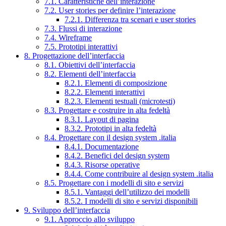
7.1. Caratteristiche dell’interazione
7.2. User stories per definire l’interazione
7.2.1. Differenza tra scenari e user stories
7.3. Flussi di interazione
7.4. Wireframe
7.5. Prototipi interattivi
8. Progettazione dell’interfaccia
8.1. Obiettivi dell’interfaccia
8.2. Elementi dell’interfaccia
8.2.1. Elementi di composizione
8.2.2. Elementi interattivi
8.2.3. Elementi testuali (microtesti)
8.3. Progettare e costruire in alta fedeltà
8.3.1. Layout di pagina
8.3.2. Prototipi in alta fedeltà
8.4. Progettare con il design system .italia
8.4.1. Documentazione
8.4.2. Benefici del design system
8.4.3. Risorse operative
8.4.4. Come contribuire al design system .italia
8.5. Progettare con i modelli di sito e servizi
8.5.1. Vantaggi dell’utilizzo dei modelli
8.5.2. I modelli di sito e servizi disponibili
9. Sviluppo dell’interfaccia
9.1. Approccio allo sviluppo