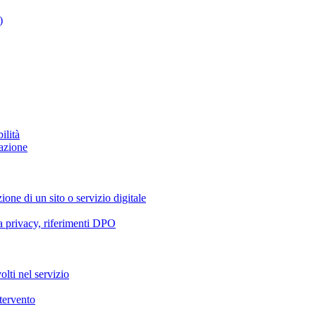
)
ilità
azione
ione di un sito o servizio digitale
va privacy, riferimenti DPO
olti nel servizio
ntervento