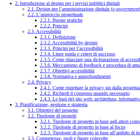
2. Introduzione al design per i servizi pubblici digitali
2.1. Design per l’amministrazione digitale (
e-government
2.2. L’approccio progettuale
2.2.1. Buone pratiche
2.2.2. Principi
2.3. Accessibilità
2.3.1. Definizione
2.3.2. Accessibilità by design
2.3.3. Principi per l’accessibilità
2.3.4. Linee guida e criteri di successo
2.3.5. Come rilasciare una dichiarazione di accessib
2.3.6. Meccanismo di feedback e procedura di attu
2.3.7. Obiettivi accessibilità
2.3.8. Normativa e approfondimenti
2.4. Privacy
2.4.1. Come rispettare la privacy sin dalla progettaz
2.4.2. Richiedi il consenso quando necessario
2.4.3. Le basi del sito web: architettura, informati
3. Pianificazione, gestione e strategia
3.1. Obiettivi del progetto
3.2. Tipologie di progetti
3.2.1. Tipologie di progetto in base agli attori coinv
3.2.2. Tipologie di progetto in base al focus
3.2.3. Tipologie di progetto in base all’ambito di i
3.3. Competenze, ruoli e figure coinvolte