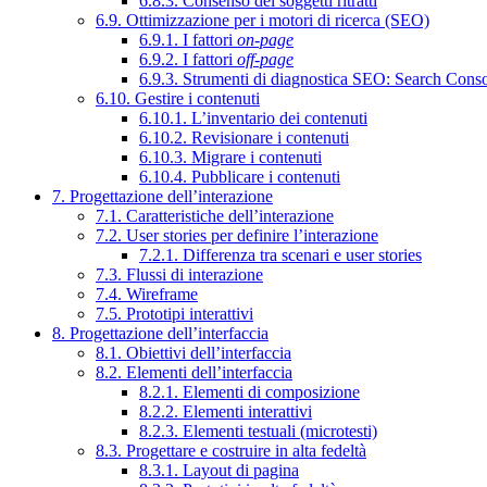
6.8.3. Consenso dei soggetti ritratti
6.9. Ottimizzazione per i motori di ricerca (SEO)
6.9.1. I fattori
on-page
6.9.2. I fattori
off-page
6.9.3. Strumenti di diagnostica SEO: Search Cons
6.10. Gestire i contenuti
6.10.1. L’inventario dei contenuti
6.10.2. Revisionare i contenuti
6.10.3. Migrare i contenuti
6.10.4. Pubblicare i contenuti
7. Progettazione dell’interazione
7.1. Caratteristiche dell’interazione
7.2. User stories per definire l’interazione
7.2.1. Differenza tra scenari e user stories
7.3. Flussi di interazione
7.4. Wireframe
7.5. Prototipi interattivi
8. Progettazione dell’interfaccia
8.1. Obiettivi dell’interfaccia
8.2. Elementi dell’interfaccia
8.2.1. Elementi di composizione
8.2.2. Elementi interattivi
8.2.3. Elementi testuali (microtesti)
8.3. Progettare e costruire in alta fedeltà
8.3.1. Layout di pagina