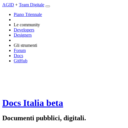
AGID
+
Team Digitale
Piano Triennale
Le community
Developers
Designers
Gli strumenti
Forum
Docs
GitHub
Docs Italia
beta
Documenti pubblici, digitali.