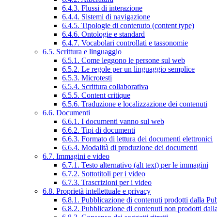
6.4.3. Flussi di interazione
6.4.4. Sistemi di navigazione
6.4.5. Tipologie di contenuto (content type)
6.4.6. Ontologie e standard
6.4.7. Vocabolari controllati e tassonomie
6.5. Scrittura e linguaggio
6.5.1. Come leggono le persone sul web
6.5.2. Le regole per un linguaggio semplice
6.5.3. Microtesti
6.5.4. Scrittura collaborativa
6.5.5. Content critique
6.5.6. Traduzione e localizzazione dei contenuti
6.6. Documenti
6.6.1. I documenti vanno sul web
6.6.2. Tipi di documenti
6.6.3. Formato di lettura dei documenti elettronici
6.6.4. Modalità di produzione dei documenti
6.7. Immagini e video
6.7.1. Testo alternativo (alt text) per le immagini
6.7.2. Sottotitoli per i video
6.7.3. Trascrizioni per i video
6.8. Proprietà intellettuale e privacy
6.8.1. Pubblicazione di contenuti prodotti dalla P
6.8.2. Pubblicazione di contenuti non prodotti dal