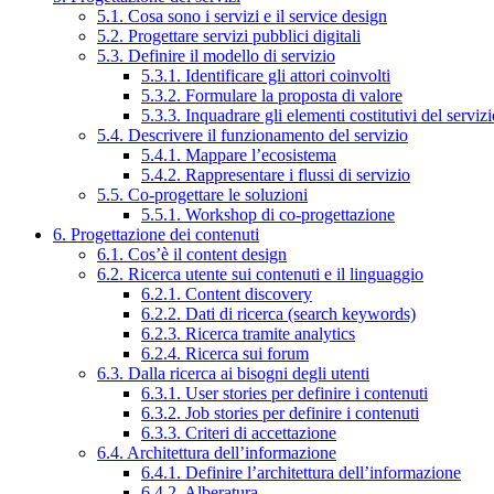
5.1. Cosa sono i servizi e il service design
5.2. Progettare servizi pubblici digitali
5.3. Definire il modello di servizio
5.3.1. Identificare gli attori coinvolti
5.3.2. Formulare la proposta di valore
5.3.3. Inquadrare gli elementi costitutivi del serviz
5.4. Descrivere il funzionamento del servizio
5.4.1. Mappare l’ecosistema
5.4.2. Rappresentare i flussi di servizio
5.5. Co-progettare le soluzioni
5.5.1. Workshop di co-progettazione
6. Progettazione dei contenuti
6.1. Cos’è il content design
6.2. Ricerca utente sui contenuti e il linguaggio
6.2.1. Content discovery
6.2.2. Dati di ricerca (search keywords)
6.2.3. Ricerca tramite analytics
6.2.4. Ricerca sui forum
6.3. Dalla ricerca ai bisogni degli utenti
6.3.1. User stories per definire i contenuti
6.3.2. Job stories per definire i contenuti
6.3.3. Criteri di accettazione
6.4. Architettura dell’informazione
6.4.1. Definire l’architettura dell’informazione
6.4.2. Alberatura