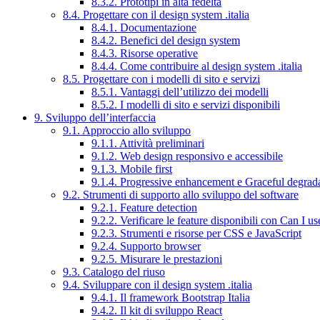
8.3.2. Prototipi in alta fedeltà
8.4. Progettare con il design system .italia
8.4.1. Documentazione
8.4.2. Benefici del design system
8.4.3. Risorse operative
8.4.4. Come contribuire al design system .italia
8.5. Progettare con i modelli di sito e servizi
8.5.1. Vantaggi dell’utilizzo dei modelli
8.5.2. I modelli di sito e servizi disponibili
9. Sviluppo dell’interfaccia
9.1. Approccio allo sviluppo
9.1.1. Attività preliminari
9.1.2. Web design responsivo e accessibile
9.1.3. Mobile first
9.1.4. Progressive enhancement e Graceful degrad
9.2. Strumenti di supporto allo sviluppo del software
9.2.1. Feature detection
9.2.2. Verificare le feature disponibili con Can I us
9.2.3. Strumenti e risorse per CSS e JavaScript
9.2.4. Supporto browser
9.2.5. Misurare le prestazioni
9.3. Catalogo del riuso
9.4. Sviluppare con il design system .italia
9.4.1. Il framework Bootstrap Italia
9.4.2. Il kit di sviluppo React