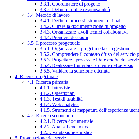
3.3.1. Coordinatore di progetto
3.3.2. Definire ruoli e responsabilità
3.4. Metodo di lavoro
3.4.1. Definire processi, strumenti e rituali
3.4.2. Curare la documentazione di progetto
3.4.3. Organizzare tavoli tecnici collaborativi
3.4.4. Prendere decisioni
3.5. Il processo progettuale
3.5.1. Organizzare il progetto e la sua gestione
3.5.2. Comprendere il contesto d’uso del servizio 
3.5.3. Progettare i processi e i
touchpoint
del servi
3.5.4. Realizzare l’interfaccia utente del servizio
3.5.5. Validare la soluzione ottenuta
4. Ricerca progettuale
4.1. Ricerca primaria
4.1.1. Interviste
4.1.2. Questionari
4.1.3. Test di usabilità
4.1.4. Web analytics
4.1.5. Strumenti di mappatura dell’esperienza uten
4.2. Ricerca secondaria
4.2.1. Ricerca documentale
4.2.2. Analisi benchmark
4.2.3. Valutazione euristica
5. Progettazione dei servizi