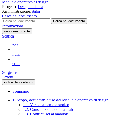
Manuale operativo di design
Progetto:
Designers Italia
Amministrazione:
italia
Cerca nel documento
Cerca nel documento
Informazioni
versione-corrente
Scarica
pdf
html
epub
Sorgente
Azioni
indice dei contenuti
Sommario
1. Scopo, destinatari e uso del Manuale operativo di design
1.1. Versionamento e storico
1.2. Consultazione del manuale
1.3. Contribuisci al manuale