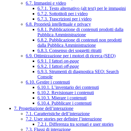
6.7. Immagini e video
6.7.1. Testo alternativo (alt text) per le immagini
6.7.2. Sottotitoli per i video
6.7.3. Trascrizioni per i video
6.8. Proprietà intellettuale e privacy
6.8.1. Pubblicazione di contenuti prodotti dalla
Pubblica Amministrazione
6.8.2. Pubblicazione di contenuti non prodotti
dalla Pubblica Amministrazione
6.8.3. Consenso dei soggetti ritratti
6.9. Ottimizzazione per i motori di ricerca (SEO)
6.9.1. I fattori
on-page
6.9.2. I fattori
off-page
6.9.3. Strumenti di diagnostica SEO: Search
Console
6.10. Gestire i contenuti
6.10.1. L’inventario dei contenuti
6.10.2. Revisionare i contenuti
6.10.3. Migrare i contenuti
6.10.4. Pubblicare i contenuti
7. Progettazione dell’interazione
7.1. Caratteristiche dell’interazione
7.2. User stories per definire l’interazione
7.2.1. Differenza tra scenari e user stories
7.3. Flussi di interazione