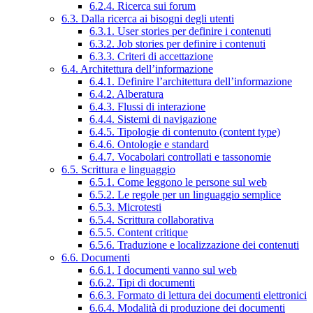
6.2.4. Ricerca sui forum
6.3. Dalla ricerca ai bisogni degli utenti
6.3.1. User stories per definire i contenuti
6.3.2. Job stories per definire i contenuti
6.3.3. Criteri di accettazione
6.4. Architettura dell’informazione
6.4.1. Definire l’architettura dell’informazione
6.4.2. Alberatura
6.4.3. Flussi di interazione
6.4.4. Sistemi di navigazione
6.4.5. Tipologie di contenuto (content type)
6.4.6. Ontologie e standard
6.4.7. Vocabolari controllati e tassonomie
6.5. Scrittura e linguaggio
6.5.1. Come leggono le persone sul web
6.5.2. Le regole per un linguaggio semplice
6.5.3. Microtesti
6.5.4. Scrittura collaborativa
6.5.5. Content critique
6.5.6. Traduzione e localizzazione dei contenuti
6.6. Documenti
6.6.1. I documenti vanno sul web
6.6.2. Tipi di documenti
6.6.3. Formato di lettura dei documenti elettronici
6.6.4. Modalità di produzione dei documenti