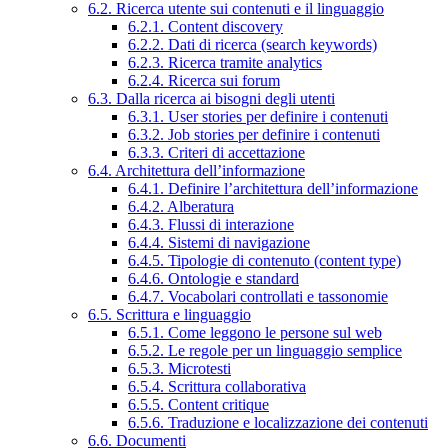
6.2. Ricerca utente sui contenuti e il linguaggio
6.2.1. Content discovery
6.2.2. Dati di ricerca (search keywords)
6.2.3. Ricerca tramite analytics
6.2.4. Ricerca sui forum
6.3. Dalla ricerca ai bisogni degli utenti
6.3.1. User stories per definire i contenuti
6.3.2. Job stories per definire i contenuti
6.3.3. Criteri di accettazione
6.4. Architettura dell’informazione
6.4.1. Definire l’architettura dell’informazione
6.4.2. Alberatura
6.4.3. Flussi di interazione
6.4.4. Sistemi di navigazione
6.4.5. Tipologie di contenuto (content type)
6.4.6. Ontologie e standard
6.4.7. Vocabolari controllati e tassonomie
6.5. Scrittura e linguaggio
6.5.1. Come leggono le persone sul web
6.5.2. Le regole per un linguaggio semplice
6.5.3. Microtesti
6.5.4. Scrittura collaborativa
6.5.5. Content critique
6.5.6. Traduzione e localizzazione dei contenuti
6.6. Documenti