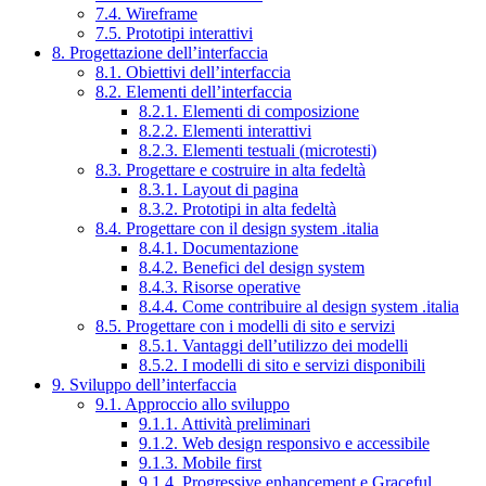
7.4. Wireframe
7.5. Prototipi interattivi
8. Progettazione dell’interfaccia
8.1. Obiettivi dell’interfaccia
8.2. Elementi dell’interfaccia
8.2.1. Elementi di composizione
8.2.2. Elementi interattivi
8.2.3. Elementi testuali (microtesti)
8.3. Progettare e costruire in alta fedeltà
8.3.1. Layout di pagina
8.3.2. Prototipi in alta fedeltà
8.4. Progettare con il design system .italia
8.4.1. Documentazione
8.4.2. Benefici del design system
8.4.3. Risorse operative
8.4.4. Come contribuire al design system .italia
8.5. Progettare con i modelli di sito e servizi
8.5.1. Vantaggi dell’utilizzo dei modelli
8.5.2. I modelli di sito e servizi disponibili
9. Sviluppo dell’interfaccia
9.1. Approccio allo sviluppo
9.1.1. Attività preliminari
9.1.2. Web design responsivo e accessibile
9.1.3. Mobile first
9.1.4. Progressive enhancement e Graceful