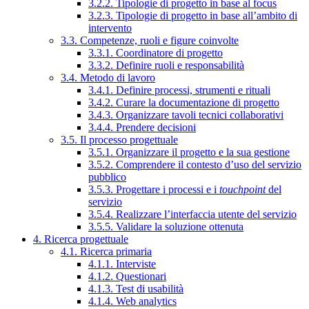
3.2.2. Tipologie di progetto in base al focus
3.2.3. Tipologie di progetto in base all’ambito di
intervento
3.3. Competenze, ruoli e figure coinvolte
3.3.1. Coordinatore di progetto
3.3.2. Definire ruoli e responsabilità
3.4. Metodo di lavoro
3.4.1. Definire processi, strumenti e rituali
3.4.2. Curare la documentazione di progetto
3.4.3. Organizzare tavoli tecnici collaborativi
3.4.4. Prendere decisioni
3.5. Il processo progettuale
3.5.1. Organizzare il progetto e la sua gestione
3.5.2. Comprendere il contesto d’uso del servizio
pubblico
3.5.3. Progettare i processi e i
touchpoint
del
servizio
3.5.4. Realizzare l’interfaccia utente del servizio
3.5.5. Validare la soluzione ottenuta
4. Ricerca progettuale
4.1. Ricerca primaria
4.1.1. Interviste
4.1.2. Questionari
4.1.3. Test di usabilità
4.1.4. Web analytics