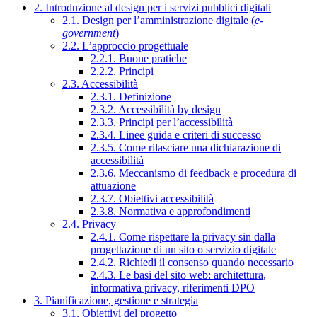
2. Introduzione al design per i servizi pubblici digitali
2.1. Design per l’amministrazione digitale (
e-
government
)
2.2. L’approccio progettuale
2.2.1. Buone pratiche
2.2.2. Principi
2.3. Accessibilità
2.3.1. Definizione
2.3.2. Accessibilità by design
2.3.3. Principi per l’accessibilità
2.3.4. Linee guida e criteri di successo
2.3.5. Come rilasciare una dichiarazione di
accessibilità
2.3.6. Meccanismo di feedback e procedura di
attuazione
2.3.7. Obiettivi accessibilità
2.3.8. Normativa e approfondimenti
2.4. Privacy
2.4.1. Come rispettare la privacy sin dalla
progettazione di un sito o servizio digitale
2.4.2. Richiedi il consenso quando necessario
2.4.3. Le basi del sito web: architettura,
informativa privacy, riferimenti DPO
3. Pianificazione, gestione e strategia
3.1. Obiettivi del progetto