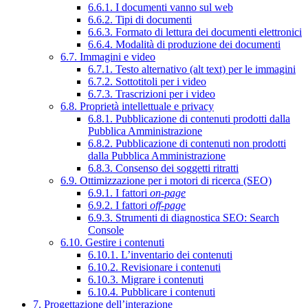
6.6.1. I documenti vanno sul web
6.6.2. Tipi di documenti
6.6.3. Formato di lettura dei documenti elettronici
6.6.4. Modalità di produzione dei documenti
6.7. Immagini e video
6.7.1. Testo alternativo (alt text) per le immagini
6.7.2. Sottotitoli per i video
6.7.3. Trascrizioni per i video
6.8. Proprietà intellettuale e privacy
6.8.1. Pubblicazione di contenuti prodotti dalla
Pubblica Amministrazione
6.8.2. Pubblicazione di contenuti non prodotti
dalla Pubblica Amministrazione
6.8.3. Consenso dei soggetti ritratti
6.9. Ottimizzazione per i motori di ricerca (SEO)
6.9.1. I fattori
on-page
6.9.2. I fattori
off-page
6.9.3. Strumenti di diagnostica SEO: Search
Console
6.10. Gestire i contenuti
6.10.1. L’inventario dei contenuti
6.10.2. Revisionare i contenuti
6.10.3. Migrare i contenuti
6.10.4. Pubblicare i contenuti
7. Progettazione dell’interazione