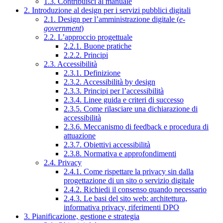
1.3. Contribuisci al manuale
2. Introduzione al design per i servizi pubblici digitali
2.1. Design per l’amministrazione digitale (
e-
government
)
2.2. L’approccio progettuale
2.2.1. Buone pratiche
2.2.2. Principi
2.3. Accessibilità
2.3.1. Definizione
2.3.2. Accessibilità by design
2.3.3. Principi per l’accessibilità
2.3.4. Linee guida e criteri di successo
2.3.5. Come rilasciare una dichiarazione di
accessibilità
2.3.6. Meccanismo di feedback e procedura di
attuazione
2.3.7. Obiettivi accessibilità
2.3.8. Normativa e approfondimenti
2.4. Privacy
2.4.1. Come rispettare la privacy sin dalla
progettazione di un sito o servizio digitale
2.4.2. Richiedi il consenso quando necessario
2.4.3. Le basi del sito web: architettura,
informativa privacy, riferimenti DPO
3. Pianificazione, gestione e strategia