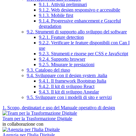
9.1.1. Attività preliminari
9.1.2. Web design responsivo e accessibile
9.1.3. Mobile first
9.1.4. Progressive enhancement e Graceful
degradation
9.2. Strumenti di supporto allo sviluppo del software
9.2.1. Feature detection
9.2.2. Verificare le feature disponibili con Can I
use
9.2.3. Strumenti e risorse per CSS e JavaScript
9.2.4. Supporto browser
9.2.5. Misurare le prestazioni
9.3. Catalogo del riuso
9.4. Sviluppare con il design system .italia
9.4.1. Il framework Bootstrap Italia
9.4.2. Il kit di sviluppo React
9.4.3. Il kit di sviluppo Angular
9.5. Sviluppare con i modelli di sito e servizi
1. Scopo, destinatari e uso del Manuale operativo di design
Team per la Trasformazione Digitale
in collaborazione con
Agenzia per l'Italia Digitale