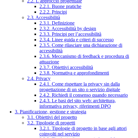
2.2. L’approccio progettuale
2.2.1. Buone pratiche
2.2.2. Principi
2.3. Accessibilità
2.3.1. Definizione
2.3.2. Accessibilità by design
2.3.3. Principi per l’accessibilità
2.3.4. Linee guida e criteri di successo
2.3.5. Come rilasciare una dichiarazione di
accessibilità
2.3.6. Meccanismo di feedback e procedura di
attuazione
2.3.7. Obiettivi accessibilità
2.3.8. Normativa e approfondimenti
2.4. Privacy
2.4.1. Come rispettare la privacy sin dalla
progettazione di un sito o servizio digitale
2.4.2. Richiedi il consenso quando necessario
2.4.3. Le basi del sito web: architettura,
informativa privacy, riferimenti DPO
3. Pianificazione, gestione e strategia
3.1. Obiettivi del progetto
3.2. Tipologie di progetti
3.2.1. Tipologie di progetto in base agli attori
coinvolti nel servizio