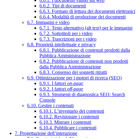
6.6.1. I documenti vanno sul web
6.6.2. Tipi di documenti
6.6.3. Formato di lettura dei documenti elettronici
6.6.4. Modalità di produzione dei documenti
6.7. Immagini e video
6.7.1. Testo alternativo (alt text) per le immagini
6.7.2. Sottotitoli per i video
6.7.3. Trascrizioni per i video
6.8. Proprietà intellettuale e privacy
6.8.1. Pubblicazione di contenuti prodotti dalla
Pubblica Amministrazione
6.8.2. Pubblicazione di contenuti non prodotti
dalla Pubblica Amministrazione
6.8.3. Consenso dei soggetti ritratti
6.9. Ottimizzazione per i motori di ricerca (SEO)
6.9.1. I fattori
on-page
6.9.2. I fattori
off-page
6.9.3. Strumenti di diagnostica SEO: Search
Console
6.10. Gestire i contenuti
6.10.1. L’inventario dei contenuti
6.10.2. Revisionare i contenuti
6.10.3. Migrare i contenuti
6.10.4. Pubblicare i contenuti
7. Progettazione dell’interazione