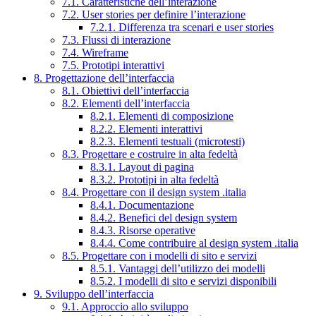
7.1. Caratteristiche dell’interazione
7.2. User stories per definire l’interazione
7.2.1. Differenza tra scenari e user stories
7.3. Flussi di interazione
7.4. Wireframe
7.5. Prototipi interattivi
8. Progettazione dell’interfaccia
8.1. Obiettivi dell’interfaccia
8.2. Elementi dell’interfaccia
8.2.1. Elementi di composizione
8.2.2. Elementi interattivi
8.2.3. Elementi testuali (microtesti)
8.3. Progettare e costruire in alta fedeltà
8.3.1. Layout di pagina
8.3.2. Prototipi in alta fedeltà
8.4. Progettare con il design system .italia
8.4.1. Documentazione
8.4.2. Benefici del design system
8.4.3. Risorse operative
8.4.4. Come contribuire al design system .italia
8.5. Progettare con i modelli di sito e servizi
8.5.1. Vantaggi dell’utilizzo dei modelli
8.5.2. I modelli di sito e servizi disponibili
9. Sviluppo dell’interfaccia
9.1. Approccio allo sviluppo