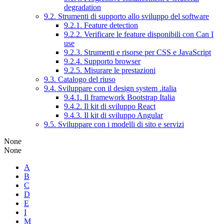
degradation
9.2. Strumenti di supporto allo sviluppo del software
9.2.1. Feature detection
9.2.2. Verificare le feature disponibili con Can I
use
9.2.3. Strumenti e risorse per CSS e JavaScript
9.2.4. Supporto browser
9.2.5. Misurare le prestazioni
9.3. Catalogo del riuso
9.4. Sviluppare con il design system .italia
9.4.1. Il framework Bootstrap Italia
9.4.2. Il kit di sviluppo React
9.4.3. Il kit di sviluppo Angular
9.5. Sviluppare con i modelli di sito e servizi
None
None
A
B
C
D
E
I
M