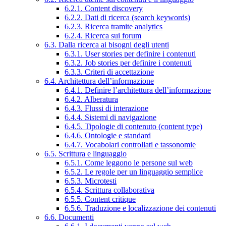
6.2.1. Content discovery
6.2.2. Dati di ricerca (search keywords)
6.2.3. Ricerca tramite analytics
6.2.4. Ricerca sui forum
6.3. Dalla ricerca ai bisogni degli utenti
6.3.1. User stories per definire i contenuti
6.3.2. Job stories per definire i contenuti
6.3.3. Criteri di accettazione
6.4. Architettura dell’informazione
6.4.1. Definire l’architettura dell’informazione
6.4.2. Alberatura
6.4.3. Flussi di interazione
6.4.4. Sistemi di navigazione
6.4.5. Tipologie di contenuto (content type)
6.4.6. Ontologie e standard
6.4.7. Vocabolari controllati e tassonomie
6.5. Scrittura e linguaggio
6.5.1. Come leggono le persone sul web
6.5.2. Le regole per un linguaggio semplice
6.5.3. Microtesti
6.5.4. Scrittura collaborativa
6.5.5. Content critique
6.5.6. Traduzione e localizzazione dei contenuti
6.6. Documenti