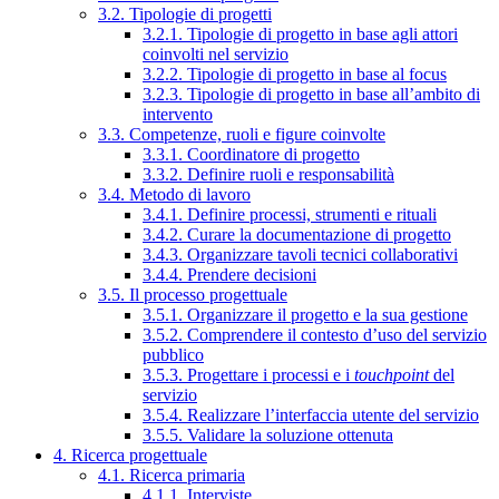
3.2. Tipologie di progetti
3.2.1. Tipologie di progetto in base agli attori
coinvolti nel servizio
3.2.2. Tipologie di progetto in base al focus
3.2.3. Tipologie di progetto in base all’ambito di
intervento
3.3. Competenze, ruoli e figure coinvolte
3.3.1. Coordinatore di progetto
3.3.2. Definire ruoli e responsabilità
3.4. Metodo di lavoro
3.4.1. Definire processi, strumenti e rituali
3.4.2. Curare la documentazione di progetto
3.4.3. Organizzare tavoli tecnici collaborativi
3.4.4. Prendere decisioni
3.5. Il processo progettuale
3.5.1. Organizzare il progetto e la sua gestione
3.5.2. Comprendere il contesto d’uso del servizio
pubblico
3.5.3. Progettare i processi e i
touchpoint
del
servizio
3.5.4. Realizzare l’interfaccia utente del servizio
3.5.5. Validare la soluzione ottenuta
4. Ricerca progettuale
4.1. Ricerca primaria
4.1.1. Interviste