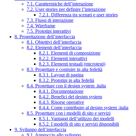
7.1. Caratteristiche dell’interazione
7.2. User stories per definire l’interazione
7.2.1. Differenza tra scenari e user stories
7.3. Flussi di interazione
7.4. Wireframe
7.5. Prototipi interattivi
8. Progettazione dell’interfaccia
8.1. Obiettivi dell’interfaccia
8.2. Elementi dell’interfaccia
8.2.1. Elementi di composizione
8.2.2. Elementi interattivi
8.2.3. Elementi testuali (microtesti)
8.3. Progettare e costruire in alta fedeltà
8.3.1. Layout di pagina
8.3.2. Prototipi in alta fedeltà
8.4. Progettare con il design system .italia
8.4.1. Documentazione
8.4.2. Benefici del design system
8.4.3. Risorse operative
8.4.4. Come contribuire al design system .italia
8.5. Progettare con i modelli di sito e servizi
8.5.1. Vantaggi dell’utilizzo dei modelli
8.5.2. I modelli di sito e servizi disponibili
9. Sviluppo dell’interfaccia
9.1. Approccio allo sviluppo