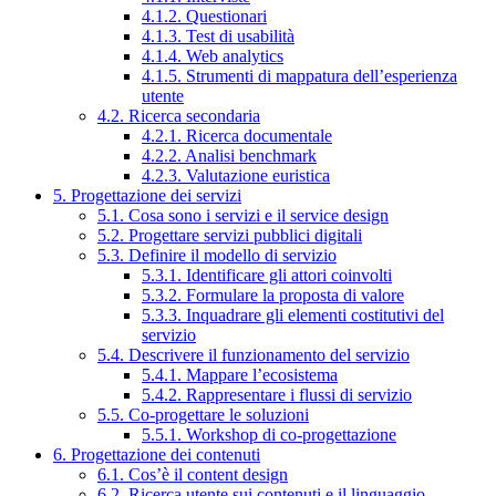
4.1.2. Questionari
4.1.3. Test di usabilità
4.1.4. Web analytics
4.1.5. Strumenti di mappatura dell’esperienza
utente
4.2. Ricerca secondaria
4.2.1. Ricerca documentale
4.2.2. Analisi benchmark
4.2.3. Valutazione euristica
5. Progettazione dei servizi
5.1. Cosa sono i servizi e il service design
5.2. Progettare servizi pubblici digitali
5.3. Definire il modello di servizio
5.3.1. Identificare gli attori coinvolti
5.3.2. Formulare la proposta di valore
5.3.3. Inquadrare gli elementi costitutivi del
servizio
5.4. Descrivere il funzionamento del servizio
5.4.1. Mappare l’ecosistema
5.4.2. Rappresentare i flussi di servizio
5.5. Co-progettare le soluzioni
5.5.1. Workshop di co-progettazione
6. Progettazione dei contenuti
6.1. Cos’è il content design
6.2. Ricerca utente sui contenuti e il linguaggio