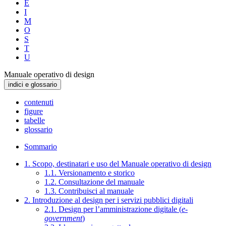
E
I
M
O
S
T
U
Manuale operativo di design
indici e glossario
contenuti
figure
tabelle
glossario
Sommario
1. Scopo, destinatari e uso del Manuale operativo di design
1.1. Versionamento e storico
1.2. Consultazione del manuale
1.3. Contribuisci al manuale
2. Introduzione al design per i servizi pubblici digitali
2.1. Design per l’amministrazione digitale (
e-
government
)