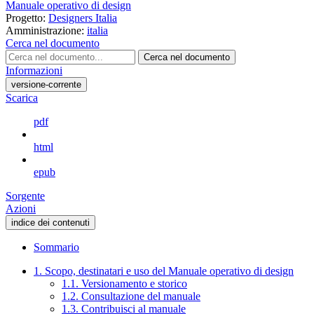
Manuale operativo di design
Progetto:
Designers Italia
Amministrazione:
italia
Cerca nel documento
Cerca nel documento
Informazioni
versione-corrente
Scarica
pdf
html
epub
Sorgente
Azioni
indice dei contenuti
Sommario
1. Scopo, destinatari e uso del Manuale operativo di design
1.1. Versionamento e storico
1.2. Consultazione del manuale
1.3. Contribuisci al manuale