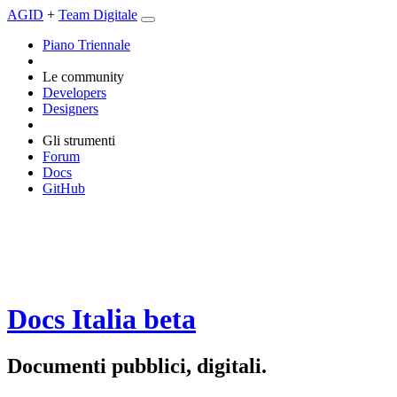
AGID
+
Team Digitale
Piano Triennale
Le community
Developers
Designers
Gli strumenti
Forum
Docs
GitHub
Docs Italia
beta
Documenti pubblici, digitali.