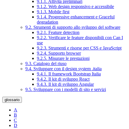
9.1.1. Attività preliminari
9.1.2. Web design responsivo e accessibile
9.1.3. Mobile first
9.1.4. Progressive enhancement e Graceful
degradation
9.2. Strumenti di supporto allo sviluppo del software
9.2.1. Feature detection
9.2.2. Verificare le feature disponibili con Can I
use
9.2.3. Strumenti e risorse per CSS e JavaScript
9.2.4. Supporto browser
9.2.5. Misurare le prestazioni
9.3. Catalogo del riuso
9.4. Sviluppare con il design system .italia
9.4.1. Il framework Bootstrap Italia
9.4.2. Il kit di sviluppo React
9.4.3. Il kit di sviluppo Angular
9.5. Sviluppare con i modelli di sito e servizi
glossario
A
B
C
D