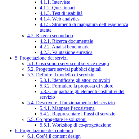
4.1.1. Interviste
4.1.2. Questionari
4.1.3. Test di usabilità
4.1.4. Web analytics
4.1.5. Strumenti di mappatura dell’esperienza
utente
4.2. Ricerca secondaria
4.2.1. Ricerca documentale
4.2.2. Analisi benchmark
4.2.3. Valutazione euristica
5. Progettazione dei servizi
5.1. Cosa sono i servizi e il service design
5.2. Progettare servizi pubblici digitali
5.3. Definire il modello di servizio
5.3.1. Identificare gli attori coinvolti
5.3.2. Formulare la proposta di valore
5.3.3. Inquadrare gli elementi costitutivi del
servizio
5.4. Descrivere il funzionamento del servizio
5.4.1. Mappare l’ecosistema
5.4.2. Rappresentare i flussi di servizio
5.5. Co-progettare le soluzioni
5.5.1. Workshop di co-progettazione
6. Progettazione dei contenuti
6.1. Cos’è il content design