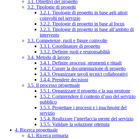
3.1. Obiettivi del progetto
3.2. Tipologie di progetti
3.2.1. Tipologie di progetto in base agli attori
coinvolti nel servizio
3.2.2. Tipologie di progetto in base al focus
3.2.3. Tipologie di progetto in base all’ambito di
intervento
3.3. Competenze, ruoli e figure coinvolte
3.3.1. Coordinatore di progetto
3.3.2. Definire ruoli e responsabilità
3.4. Metodo di lavoro
3.4.1. Definire processi, strumenti e rituali
3.4.2. Curare la documentazione di progetto
3.4.3. Organizzare tavoli tecnici collaborativi
3.4.4. Prendere decisioni
3.5. Il processo progettuale
3.5.1. Organizzare il progetto e la sua gestione
3.5.2. Comprendere il contesto d’uso del servizio
pubblico
3.5.3. Progettare i processi e i
touchpoint
del
servizio
3.5.4. Realizzare l’interfaccia utente del servizio
3.5.5. Validare la soluzione ottenuta
4. Ricerca progettuale
4.1. Ricerca primaria