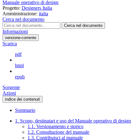
Manuale operativo di design
Progetto:
Designers Italia
Amministrazione:
italia
Cerca nel documento
Cerca nel documento
Informazioni
versione-corrente
Scarica
pdf
html
epub
Sorgente
Azioni
indice dei contenuti
Sommario
1. Scopo, destinatari e uso del Manuale operativo di design
1.1. Versionamento e storico
1.2. Consultazione del manuale
1.3. Contribuisci al manuale