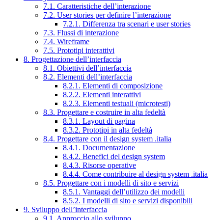
7.1. Caratteristiche dell’interazione
7.2. User stories per definire l’interazione
7.2.1. Differenza tra scenari e user stories
7.3. Flussi di interazione
7.4. Wireframe
7.5. Prototipi interattivi
8. Progettazione dell’interfaccia
8.1. Obiettivi dell’interfaccia
8.2. Elementi dell’interfaccia
8.2.1. Elementi di composizione
8.2.2. Elementi interattivi
8.2.3. Elementi testuali (microtesti)
8.3. Progettare e costruire in alta fedeltà
8.3.1. Layout di pagina
8.3.2. Prototipi in alta fedeltà
8.4. Progettare con il design system .italia
8.4.1. Documentazione
8.4.2. Benefici del design system
8.4.3. Risorse operative
8.4.4. Come contribuire al design system .italia
8.5. Progettare con i modelli di sito e servizi
8.5.1. Vantaggi dell’utilizzo dei modelli
8.5.2. I modelli di sito e servizi disponibili
9. Sviluppo dell’interfaccia
9.1. Approccio allo sviluppo