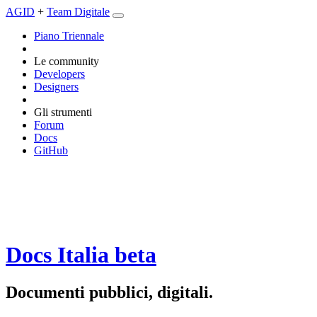
AGID
+
Team Digitale
Piano Triennale
Le community
Developers
Designers
Gli strumenti
Forum
Docs
GitHub
Docs Italia
beta
Documenti pubblici, digitali.