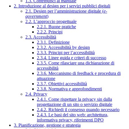
1.3. Contribuisci al manuale
2. Introduzione al design per i servizi pubblici digitali
2.1. Design per l’amministrazione digitale (
e-
government
)
2.2. L’approccio progettuale
2.2.1. Buone pratiche
2.2.2. Principi
2.3. Accessibilità
2.3.1. Definizione
2.3.2. Accessibilità by design
2.3.3. Principi per l’accessibilità
2.3.4. Linee guida e criteri di successo
2.3.5. Come rilasciare una dichiarazione di
accessibilità
2.3.6. Meccanismo di feedback e procedura di
attuazione
2.3.7. Obiettivi accessibilità
2.3.8. Normativa e approfondimenti
2.4. Privacy
2.4.1. Come rispettare la privacy sin dalla
progettazione di un sito o servizio digitale
2.4.2. Richiedi il consenso quando necessario
2.4.3. Le basi del sito web: architettura,
informativa privacy, riferimenti DPO
3. Pianificazione, gestione e strategia