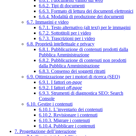
6.6.1. I documenti vanno sul web
6.6.2. Tipi di documenti
6.6.3. Formato di lettura dei documenti elettronici
6.6.4. Modalità di produzione dei documenti
6.7. Immagini e video
6.7.1. Testo alternativo (alt text) per le immagini
6.7.2. Sottotitoli per i video
6.7.3. Trascrizioni per i video
6.8. Proprietà intellettuale e privacy
6.8.1. Pubblicazione di contenuti prodotti dalla
Pubblica Amministrazione
6.8.2. Pubblicazione di contenuti non prodotti
dalla Pubblica Amministrazione
6.8.3. Consenso dei soggetti ritratti
6.9. Ottimizzazione per i motori di ricerca (SEO)
6.9.1. I fattori
on-page
6.9.2. I fattori
off-page
6.9.3. Strumenti di diagnostica SEO: Search
Console
6.10. Gestire i contenuti
6.10.1. L’inventario dei contenuti
6.10.2. Revisionare i contenuti
6.10.3. Migrare i contenuti
6.10.4. Pubblicare i contenuti
7. Progettazione dell’interazione