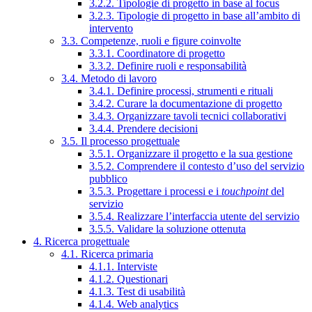
3.2.2. Tipologie di progetto in base al focus
3.2.3. Tipologie di progetto in base all’ambito di
intervento
3.3. Competenze, ruoli e figure coinvolte
3.3.1. Coordinatore di progetto
3.3.2. Definire ruoli e responsabilità
3.4. Metodo di lavoro
3.4.1. Definire processi, strumenti e rituali
3.4.2. Curare la documentazione di progetto
3.4.3. Organizzare tavoli tecnici collaborativi
3.4.4. Prendere decisioni
3.5. Il processo progettuale
3.5.1. Organizzare il progetto e la sua gestione
3.5.2. Comprendere il contesto d’uso del servizio
pubblico
3.5.3. Progettare i processi e i
touchpoint
del
servizio
3.5.4. Realizzare l’interfaccia utente del servizio
3.5.5. Validare la soluzione ottenuta
4. Ricerca progettuale
4.1. Ricerca primaria
4.1.1. Interviste
4.1.2. Questionari
4.1.3. Test di usabilità
4.1.4. Web analytics