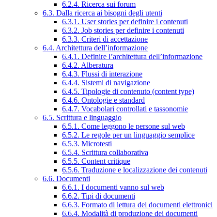
6.2.4. Ricerca sui forum
6.3. Dalla ricerca ai bisogni degli utenti
6.3.1. User stories per definire i contenuti
6.3.2. Job stories per definire i contenuti
6.3.3. Criteri di accettazione
6.4. Architettura dell’informazione
6.4.1. Definire l’architettura dell’informazione
6.4.2. Alberatura
6.4.3. Flussi di interazione
6.4.4. Sistemi di navigazione
6.4.5. Tipologie di contenuto (content type)
6.4.6. Ontologie e standard
6.4.7. Vocabolari controllati e tassonomie
6.5. Scrittura e linguaggio
6.5.1. Come leggono le persone sul web
6.5.2. Le regole per un linguaggio semplice
6.5.3. Microtesti
6.5.4. Scrittura collaborativa
6.5.5. Content critique
6.5.6. Traduzione e localizzazione dei contenuti
6.6. Documenti
6.6.1. I documenti vanno sul web
6.6.2. Tipi di documenti
6.6.3. Formato di lettura dei documenti elettronici
6.6.4. Modalità di produzione dei documenti