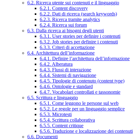
6.2. Ricerca utente sui contenuti e il linguaggio
6.2.1. Content discovery
6.2.2. Dati di ricerca (search keywords)
6.2.3. Ricerca tramite analytics
6.2.4. Ricerca sui forum
6.3. Dalla ricerca ai bisogni degli utenti
6.3.1. User stories per definire i contenuti
6.3.2. Job stories per definire i contenuti
6.3.3. Criteri di accettazione
6.4. Architettura dell’informazione
6.4.1. Definire l’architettura dell’informazione
6.4.2. Alberatura
6.4.3. Flussi di interazione
6.4.4. Sistemi di navigazione
6.4.5. Tipologie di contenuto (content type)
6.4.6. Ontologie e standard
6.4.7. Vocabolari controllati e tassonomie
6.5. Scrittura e linguaggio
6.5.1. Come leggono le persone sul web
6.5.2. Le regole per un linguaggio semplice
6.5.3. Microtesti
6.5.4. Scrittura collaborativa
6.5.5. Content critique
6.5.6. Traduzione e localizzazione dei contenuti
6.6. Documenti