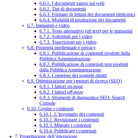
6.6.1. I documenti vanno sul web
6.6.2. Tipi di documenti
6.6.3. Formato di lettura dei documenti elettronici
6.6.4. Modalità di produzione dei documenti
6.7. Immagini e video
6.7.1. Testo alternativo (alt text) per le immagini
6.7.2. Sottotitoli per i video
6.7.3. Trascrizioni per i video
6.8. Proprietà intellettuale e privacy
6.8.1. Pubblicazione di contenuti prodotti dalla
Pubblica Amministrazione
6.8.2. Pubblicazione di contenuti non prodotti
dalla Pubblica Amministrazione
6.8.3. Consenso dei soggetti ritratti
6.9. Ottimizzazione per i motori di ricerca (SEO)
6.9.1. I fattori
on-page
6.9.2. I fattori
off-page
6.9.3. Strumenti di diagnostica SEO: Search
Console
6.10. Gestire i contenuti
6.10.1. L’inventario dei contenuti
6.10.2. Revisionare i contenuti
6.10.3. Migrare i contenuti
6.10.4. Pubblicare i contenuti
7. Progettazione dell’interazione