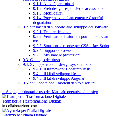
9.1.1. Attività preliminari
9.1.2. Web design responsivo e accessibile
9.1.3. Mobile first
9.1.4. Progressive enhancement e Graceful
degradation
9.2. Strumenti di supporto allo sviluppo del software
9.2.1. Feature detection
9.2.2. Verificare le feature disponibili con Can I
use
9.2.3. Strumenti e risorse per CSS e JavaScript
9.2.4. Supporto browser
9.2.5. Misurare le prestazioni
9.3. Catalogo del riuso
9.4. Sviluppare con il design system .italia
9.4.1. Il framework Bootstrap Italia
9.4.2. Il kit di sviluppo React
9.4.3. Il kit di sviluppo Angular
9.5. Sviluppare con i modelli di sito e servizi
1. Scopo, destinatari e uso del Manuale operativo di design
Team per la Trasformazione Digitale
in collaborazione con
Agenzia per l'Italia Digitale