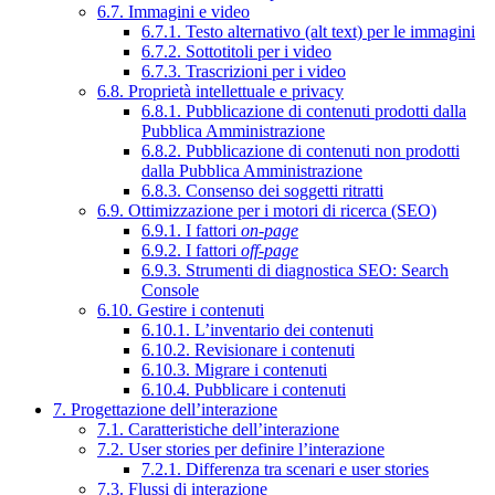
6.7. Immagini e video
6.7.1. Testo alternativo (alt text) per le immagini
6.7.2. Sottotitoli per i video
6.7.3. Trascrizioni per i video
6.8. Proprietà intellettuale e privacy
6.8.1. Pubblicazione di contenuti prodotti dalla
Pubblica Amministrazione
6.8.2. Pubblicazione di contenuti non prodotti
dalla Pubblica Amministrazione
6.8.3. Consenso dei soggetti ritratti
6.9. Ottimizzazione per i motori di ricerca (SEO)
6.9.1. I fattori
on-page
6.9.2. I fattori
off-page
6.9.3. Strumenti di diagnostica SEO: Search
Console
6.10. Gestire i contenuti
6.10.1. L’inventario dei contenuti
6.10.2. Revisionare i contenuti
6.10.3. Migrare i contenuti
6.10.4. Pubblicare i contenuti
7. Progettazione dell’interazione
7.1. Caratteristiche dell’interazione
7.2. User stories per definire l’interazione
7.2.1. Differenza tra scenari e user stories
7.3. Flussi di interazione