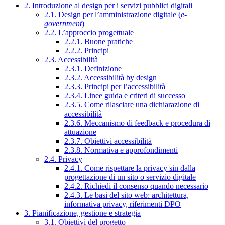
2. Introduzione al design per i servizi pubblici digitali
2.1. Design per l’amministrazione digitale (
e-
government
)
2.2. L’approccio progettuale
2.2.1. Buone pratiche
2.2.2. Principi
2.3. Accessibilità
2.3.1. Definizione
2.3.2. Accessibilità by design
2.3.3. Principi per l’accessibilità
2.3.4. Linee guida e criteri di successo
2.3.5. Come rilasciare una dichiarazione di
accessibilità
2.3.6. Meccanismo di feedback e procedura di
attuazione
2.3.7. Obiettivi accessibilità
2.3.8. Normativa e approfondimenti
2.4. Privacy
2.4.1. Come rispettare la privacy sin dalla
progettazione di un sito o servizio digitale
2.4.2. Richiedi il consenso quando necessario
2.4.3. Le basi del sito web: architettura,
informativa privacy, riferimenti DPO
3. Pianificazione, gestione e strategia
3.1. Obiettivi del progetto