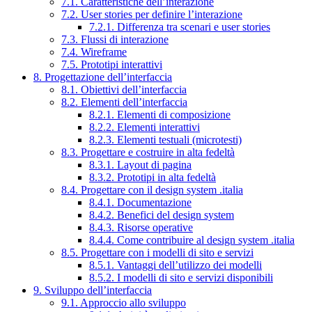
7.1. Caratteristiche dell’interazione
7.2. User stories per definire l’interazione
7.2.1. Differenza tra scenari e user stories
7.3. Flussi di interazione
7.4. Wireframe
7.5. Prototipi interattivi
8. Progettazione dell’interfaccia
8.1. Obiettivi dell’interfaccia
8.2. Elementi dell’interfaccia
8.2.1. Elementi di composizione
8.2.2. Elementi interattivi
8.2.3. Elementi testuali (microtesti)
8.3. Progettare e costruire in alta fedeltà
8.3.1. Layout di pagina
8.3.2. Prototipi in alta fedeltà
8.4. Progettare con il design system .italia
8.4.1. Documentazione
8.4.2. Benefici del design system
8.4.3. Risorse operative
8.4.4. Come contribuire al design system .italia
8.5. Progettare con i modelli di sito e servizi
8.5.1. Vantaggi dell’utilizzo dei modelli
8.5.2. I modelli di sito e servizi disponibili
9. Sviluppo dell’interfaccia
9.1. Approccio allo sviluppo