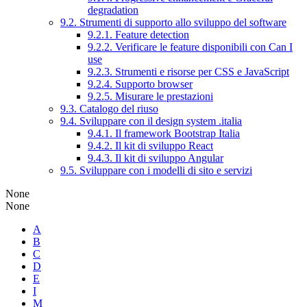
degradation
9.2. Strumenti di supporto allo sviluppo del software
9.2.1. Feature detection
9.2.2. Verificare le feature disponibili con Can I
use
9.2.3. Strumenti e risorse per CSS e JavaScript
9.2.4. Supporto browser
9.2.5. Misurare le prestazioni
9.3. Catalogo del riuso
9.4. Sviluppare con il design system .italia
9.4.1. Il framework Bootstrap Italia
9.4.2. Il kit di sviluppo React
9.4.3. Il kit di sviluppo Angular
9.5. Sviluppare con i modelli di sito e servizi
None
None
A
B
C
D
E
I
M