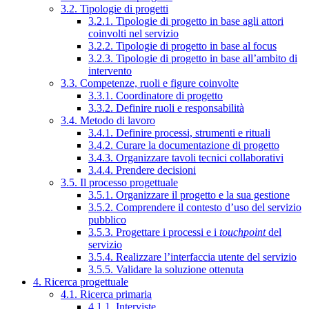
3.2. Tipologie di progetti
3.2.1. Tipologie di progetto in base agli attori
coinvolti nel servizio
3.2.2. Tipologie di progetto in base al focus
3.2.3. Tipologie di progetto in base all’ambito di
intervento
3.3. Competenze, ruoli e figure coinvolte
3.3.1. Coordinatore di progetto
3.3.2. Definire ruoli e responsabilità
3.4. Metodo di lavoro
3.4.1. Definire processi, strumenti e rituali
3.4.2. Curare la documentazione di progetto
3.4.3. Organizzare tavoli tecnici collaborativi
3.4.4. Prendere decisioni
3.5. Il processo progettuale
3.5.1. Organizzare il progetto e la sua gestione
3.5.2. Comprendere il contesto d’uso del servizio
pubblico
3.5.3. Progettare i processi e i
touchpoint
del
servizio
3.5.4. Realizzare l’interfaccia utente del servizio
3.5.5. Validare la soluzione ottenuta
4. Ricerca progettuale
4.1. Ricerca primaria
4.1.1. Interviste