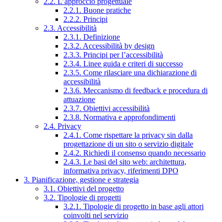
2.2. L’approccio progettuale
2.2.1. Buone pratiche
2.2.2. Principi
2.3. Accessibilità
2.3.1. Definizione
2.3.2. Accessibilità by design
2.3.3. Principi per l’accessibilità
2.3.4. Linee guida e criteri di successo
2.3.5. Come rilasciare una dichiarazione di
accessibilità
2.3.6. Meccanismo di feedback e procedura di
attuazione
2.3.7. Obiettivi accessibilità
2.3.8. Normativa e approfondimenti
2.4. Privacy
2.4.1. Come rispettare la privacy sin dalla
progettazione di un sito o servizio digitale
2.4.2. Richiedi il consenso quando necessario
2.4.3. Le basi del sito web: architettura,
informativa privacy, riferimenti DPO
3. Pianificazione, gestione e strategia
3.1. Obiettivi del progetto
3.2. Tipologie di progetti
3.2.1. Tipologie di progetto in base agli attori
coinvolti nel servizio