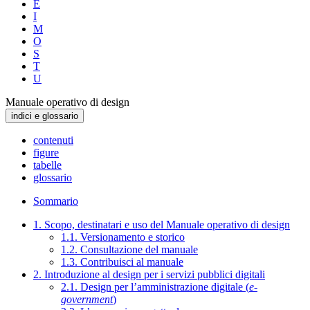
E
I
M
O
S
T
U
Manuale operativo di design
indici e glossario
contenuti
figure
tabelle
glossario
Sommario
1. Scopo, destinatari e uso del Manuale operativo di design
1.1. Versionamento e storico
1.2. Consultazione del manuale
1.3. Contribuisci al manuale
2. Introduzione al design per i servizi pubblici digitali
2.1. Design per l’amministrazione digitale (
e-
government
)