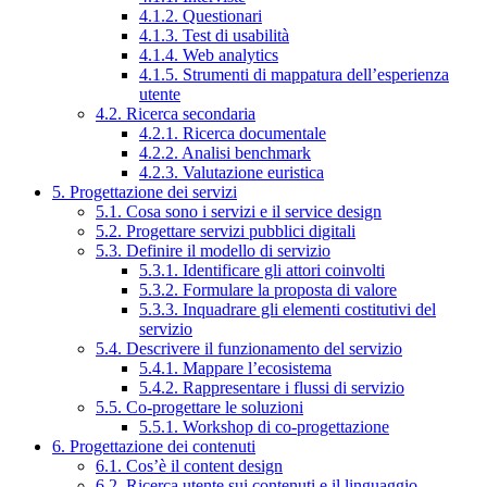
4.1.2. Questionari
4.1.3. Test di usabilità
4.1.4. Web analytics
4.1.5. Strumenti di mappatura dell’esperienza
utente
4.2. Ricerca secondaria
4.2.1. Ricerca documentale
4.2.2. Analisi benchmark
4.2.3. Valutazione euristica
5. Progettazione dei servizi
5.1. Cosa sono i servizi e il service design
5.2. Progettare servizi pubblici digitali
5.3. Definire il modello di servizio
5.3.1. Identificare gli attori coinvolti
5.3.2. Formulare la proposta di valore
5.3.3. Inquadrare gli elementi costitutivi del
servizio
5.4. Descrivere il funzionamento del servizio
5.4.1. Mappare l’ecosistema
5.4.2. Rappresentare i flussi di servizio
5.5. Co-progettare le soluzioni
5.5.1. Workshop di co-progettazione
6. Progettazione dei contenuti
6.1. Cos’è il content design
6.2. Ricerca utente sui contenuti e il linguaggio