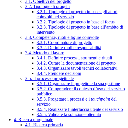
3.1. Obiettivi del progetto
3.2. Tipologie di progetti
3.2.1. Tipologie di progetto in base agli attori
coinvolti nel servizio
3.2.2. Tipologie di progetto in base al focus
3.2.3. Tipologie di progetto in base all’ambito di
intervento
3.3. Competenze, ruoli e figure coinvolte
3.3.1. Coordinatore di progetto
3.3.2. Definire ruoli e responsabilità
3.4. Metodo di lavoro
3.4.1. Definire processi, strumenti e rituali
3.4.2. Curare la documentazione di progetto
3.4.3. Organizzare tavoli tecnici collaborativi
3.4.4. Prendere decisioni
3.5. Il processo progettuale
3.5.1. Organizzare il progetto e la sua gestione
3.5.2. Comprendere il contesto d’uso del servizio
pubblico
3.5.3. Progettare i processi e i
touchpoint
del
servizio
3.5.4. Realizzare l’interfaccia utente del servizio
3.5.5. Validare la soluzione ottenuta
4. Ricerca progettuale
4.1. Ricerca primaria