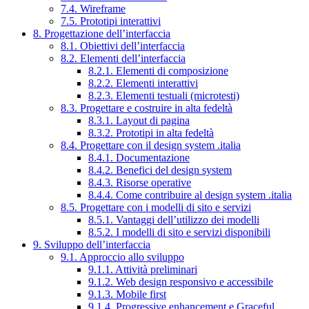
7.4. Wireframe
7.5. Prototipi interattivi
8. Progettazione dell’interfaccia
8.1. Obiettivi dell’interfaccia
8.2. Elementi dell’interfaccia
8.2.1. Elementi di composizione
8.2.2. Elementi interattivi
8.2.3. Elementi testuali (microtesti)
8.3. Progettare e costruire in alta fedeltà
8.3.1. Layout di pagina
8.3.2. Prototipi in alta fedeltà
8.4. Progettare con il design system .italia
8.4.1. Documentazione
8.4.2. Benefici del design system
8.4.3. Risorse operative
8.4.4. Come contribuire al design system .italia
8.5. Progettare con i modelli di sito e servizi
8.5.1. Vantaggi dell’utilizzo dei modelli
8.5.2. I modelli di sito e servizi disponibili
9. Sviluppo dell’interfaccia
9.1. Approccio allo sviluppo
9.1.1. Attività preliminari
9.1.2. Web design responsivo e accessibile
9.1.3. Mobile first
9.1.4. Progressive enhancement e Graceful