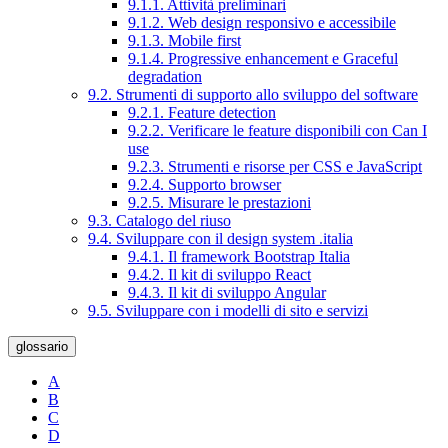
9.1.1. Attività preliminari
9.1.2. Web design responsivo e accessibile
9.1.3. Mobile first
9.1.4. Progressive enhancement e Graceful
degradation
9.2. Strumenti di supporto allo sviluppo del software
9.2.1. Feature detection
9.2.2. Verificare le feature disponibili con Can I
use
9.2.3. Strumenti e risorse per CSS e JavaScript
9.2.4. Supporto browser
9.2.5. Misurare le prestazioni
9.3. Catalogo del riuso
9.4. Sviluppare con il design system .italia
9.4.1. Il framework Bootstrap Italia
9.4.2. Il kit di sviluppo React
9.4.3. Il kit di sviluppo Angular
9.5. Sviluppare con i modelli di sito e servizi
glossario
A
B
C
D