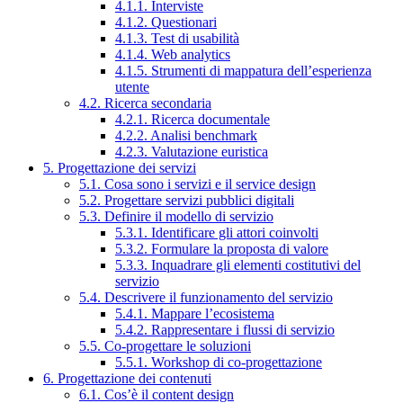
4.1.1. Interviste
4.1.2. Questionari
4.1.3. Test di usabilità
4.1.4. Web analytics
4.1.5. Strumenti di mappatura dell’esperienza
utente
4.2. Ricerca secondaria
4.2.1. Ricerca documentale
4.2.2. Analisi benchmark
4.2.3. Valutazione euristica
5. Progettazione dei servizi
5.1. Cosa sono i servizi e il service design
5.2. Progettare servizi pubblici digitali
5.3. Definire il modello di servizio
5.3.1. Identificare gli attori coinvolti
5.3.2. Formulare la proposta di valore
5.3.3. Inquadrare gli elementi costitutivi del
servizio
5.4. Descrivere il funzionamento del servizio
5.4.1. Mappare l’ecosistema
5.4.2. Rappresentare i flussi di servizio
5.5. Co-progettare le soluzioni
5.5.1. Workshop di co-progettazione
6. Progettazione dei contenuti
6.1. Cos’è il content design