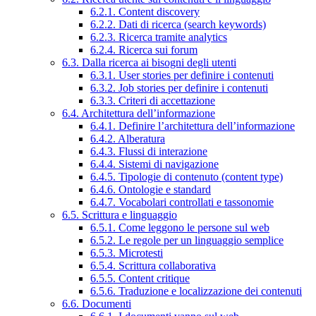
6.2.1. Content discovery
6.2.2. Dati di ricerca (search keywords)
6.2.3. Ricerca tramite analytics
6.2.4. Ricerca sui forum
6.3. Dalla ricerca ai bisogni degli utenti
6.3.1. User stories per definire i contenuti
6.3.2. Job stories per definire i contenuti
6.3.3. Criteri di accettazione
6.4. Architettura dell’informazione
6.4.1. Definire l’architettura dell’informazione
6.4.2. Alberatura
6.4.3. Flussi di interazione
6.4.4. Sistemi di navigazione
6.4.5. Tipologie di contenuto (content type)
6.4.6. Ontologie e standard
6.4.7. Vocabolari controllati e tassonomie
6.5. Scrittura e linguaggio
6.5.1. Come leggono le persone sul web
6.5.2. Le regole per un linguaggio semplice
6.5.3. Microtesti
6.5.4. Scrittura collaborativa
6.5.5. Content critique
6.5.6. Traduzione e localizzazione dei contenuti
6.6. Documenti