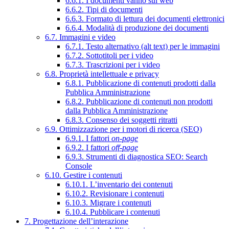
6.6.1. I documenti vanno sul web
6.6.2. Tipi di documenti
6.6.3. Formato di lettura dei documenti elettronici
6.6.4. Modalità di produzione dei documenti
6.7. Immagini e video
6.7.1. Testo alternativo (alt text) per le immagini
6.7.2. Sottotitoli per i video
6.7.3. Trascrizioni per i video
6.8. Proprietà intellettuale e privacy
6.8.1. Pubblicazione di contenuti prodotti dalla
Pubblica Amministrazione
6.8.2. Pubblicazione di contenuti non prodotti
dalla Pubblica Amministrazione
6.8.3. Consenso dei soggetti ritratti
6.9. Ottimizzazione per i motori di ricerca (SEO)
6.9.1. I fattori
on-page
6.9.2. I fattori
off-page
6.9.3. Strumenti di diagnostica SEO: Search
Console
6.10. Gestire i contenuti
6.10.1. L’inventario dei contenuti
6.10.2. Revisionare i contenuti
6.10.3. Migrare i contenuti
6.10.4. Pubblicare i contenuti
7. Progettazione dell’interazione