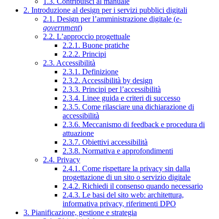
1.3. Contribuisci al manuale
2. Introduzione al design per i servizi pubblici digitali
2.1. Design per l’amministrazione digitale (
e-
government
)
2.2. L’approccio progettuale
2.2.1. Buone pratiche
2.2.2. Principi
2.3. Accessibilità
2.3.1. Definizione
2.3.2. Accessibilità by design
2.3.3. Principi per l’accessibilità
2.3.4. Linee guida e criteri di successo
2.3.5. Come rilasciare una dichiarazione di
accessibilità
2.3.6. Meccanismo di feedback e procedura di
attuazione
2.3.7. Obiettivi accessibilità
2.3.8. Normativa e approfondimenti
2.4. Privacy
2.4.1. Come rispettare la privacy sin dalla
progettazione di un sito o servizio digitale
2.4.2. Richiedi il consenso quando necessario
2.4.3. Le basi del sito web: architettura,
informativa privacy, riferimenti DPO
3. Pianificazione, gestione e strategia