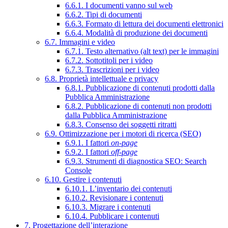
6.6.1. I documenti vanno sul web
6.6.2. Tipi di documenti
6.6.3. Formato di lettura dei documenti elettronici
6.6.4. Modalità di produzione dei documenti
6.7. Immagini e video
6.7.1. Testo alternativo (alt text) per le immagini
6.7.2. Sottotitoli per i video
6.7.3. Trascrizioni per i video
6.8. Proprietà intellettuale e privacy
6.8.1. Pubblicazione di contenuti prodotti dalla
Pubblica Amministrazione
6.8.2. Pubblicazione di contenuti non prodotti
dalla Pubblica Amministrazione
6.8.3. Consenso dei soggetti ritratti
6.9. Ottimizzazione per i motori di ricerca (SEO)
6.9.1. I fattori
on-page
6.9.2. I fattori
off-page
6.9.3. Strumenti di diagnostica SEO: Search
Console
6.10. Gestire i contenuti
6.10.1. L’inventario dei contenuti
6.10.2. Revisionare i contenuti
6.10.3. Migrare i contenuti
6.10.4. Pubblicare i contenuti
7. Progettazione dell’interazione