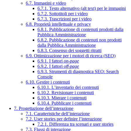
6.7. Immagini e video
6.7.1. Testo alternativo (alt text) per le immagini
6.7.2. Sottotitoli per i video
6.7.3. Trascrizioni per i video
6.8. Proprietà intellettuale e privacy
6.8.1. Pubblicazione di contenuti prodotti dalla
Pubblica Amministrazione
6.8.2. Pubblicazione di contenuti non prodotti
dalla Pubblica Amministrazione
6.8.3. Consenso dei soggetti ritratti
6.9. Ottimizzazione per i motori di ricerca (SEO)
6.9.1. I fattori
on-page
6.9.2. I fattori
off-page
6.9.3. Strumenti di diagnostica SEO: Search
Console
6.10. Gestire i contenuti
6.10.1. L’inventario dei contenuti
6.10.2. Revisionare i contenuti
6.10.3. Migrare i contenuti
6.10.4. Pubblicare i contenuti
7. Progettazione dell’interazione
7.1. Caratteristiche dell’interazione
7.2. User stories per definire l’interazione
7.2.1. Differenza tra scenari e user stories
7.3. Flussi di interazione