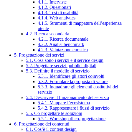
4.1.1. Interviste
4.1.2. Questionari
4.1.3. Test di usabilità
4.1.4. Web analytics
4.1.5. Strumenti di mappatura dell’esperienza
utente
4.2. Ricerca secondaria
4.2.1. Ricerca documentale
4.2.2. Analisi benchmark
4.2.3. Valutazione euristica
5. Progettazione dei servizi
5.1. Cosa sono i servizi e il service design
5.2. Progettare servizi pubblici digitali
5.3. Definire il modello di servizio
5.3.1. Identificare gli attori coinvolti
5.3.2. Formulare la proposta di valore
5.3.3. Inquadrare gli elementi costitutivi del
servizio
5.4. Descrivere il funzionamento del servizio
5.4.1. Mappare l’ecosistema
5.4.2. Rappresentare i flussi di servizio
5.5. Co-progettare le soluzioni
5.5.1. Workshop di co-progettazione
6. Progettazione dei contenuti
6.1. Cos’è il content design