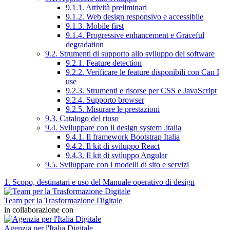
9.1.1. Attività preliminari
9.1.2. Web design responsivo e accessibile
9.1.3. Mobile first
9.1.4. Progressive enhancement e Graceful
degradation
9.2. Strumenti di supporto allo sviluppo del software
9.2.1. Feature detection
9.2.2. Verificare le feature disponibili con Can I
use
9.2.3. Strumenti e risorse per CSS e JavaScript
9.2.4. Supporto browser
9.2.5. Misurare le prestazioni
9.3. Catalogo del riuso
9.4. Sviluppare con il design system .italia
9.4.1. Il framework Bootstrap Italia
9.4.2. Il kit di sviluppo React
9.4.3. Il kit di sviluppo Angular
9.5. Sviluppare con i modelli di sito e servizi
1. Scopo, destinatari e uso del Manuale operativo di design
Team per la Trasformazione Digitale
in collaborazione con
Agenzia per l'Italia Digitale