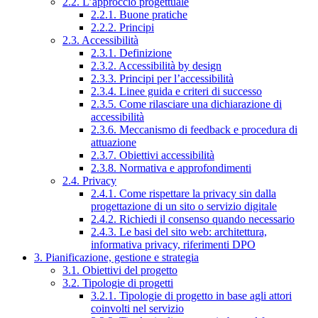
2.2. L’approccio progettuale
2.2.1. Buone pratiche
2.2.2. Principi
2.3. Accessibilità
2.3.1. Definizione
2.3.2. Accessibilità by design
2.3.3. Principi per l’accessibilità
2.3.4. Linee guida e criteri di successo
2.3.5. Come rilasciare una dichiarazione di
accessibilità
2.3.6. Meccanismo di feedback e procedura di
attuazione
2.3.7. Obiettivi accessibilità
2.3.8. Normativa e approfondimenti
2.4. Privacy
2.4.1. Come rispettare la privacy sin dalla
progettazione di un sito o servizio digitale
2.4.2. Richiedi il consenso quando necessario
2.4.3. Le basi del sito web: architettura,
informativa privacy, riferimenti DPO
3. Pianificazione, gestione e strategia
3.1. Obiettivi del progetto
3.2. Tipologie di progetti
3.2.1. Tipologie di progetto in base agli attori
coinvolti nel servizio