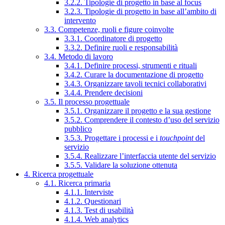
3.2.2. Tipologie di progetto in base al focus
3.2.3. Tipologie di progetto in base all’ambito di
intervento
3.3. Competenze, ruoli e figure coinvolte
3.3.1. Coordinatore di progetto
3.3.2. Definire ruoli e responsabilità
3.4. Metodo di lavoro
3.4.1. Definire processi, strumenti e rituali
3.4.2. Curare la documentazione di progetto
3.4.3. Organizzare tavoli tecnici collaborativi
3.4.4. Prendere decisioni
3.5. Il processo progettuale
3.5.1. Organizzare il progetto e la sua gestione
3.5.2. Comprendere il contesto d’uso del servizio
pubblico
3.5.3. Progettare i processi e i
touchpoint
del
servizio
3.5.4. Realizzare l’interfaccia utente del servizio
3.5.5. Validare la soluzione ottenuta
4. Ricerca progettuale
4.1. Ricerca primaria
4.1.1. Interviste
4.1.2. Questionari
4.1.3. Test di usabilità
4.1.4. Web analytics