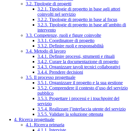
3.2. Tipologie di progetti
3.2.1. Tipologie di progetto in base agli attori
coinvolti nel servizio
3.2.2. Tipologie di progetto in base al focus
3.2.3. Tipologie di progetto in base all’ambito di
intervento
3.3. Competenze, ruoli e figure coinvolte
3.3.1. Coordinatore di progetto
3.3.2. Definire ruoli e responsabilità
3.4. Metodo di lavoro
3.4.1. Definire processi, strumenti e rituali
3.4.2. Curare la documentazione di progetto
3.4.3. Organizzare tavoli tecnici collaborativi
3.4.4. Prendere decisioni
3.5. Il processo progettuale
3.5.1. Organizzare il progetto e la sua gestione
3.5.2. Comprendere il contesto d’uso del servizio
pubblico
3.5.3. Progettare i processi e i
touchpoint
del
servizio
3.5.4. Realizzare l’interfaccia utente del servizio
3.5.5. Validare la soluzione ottenuta
4. Ricerca progettuale
4.1. Ricerca primaria
4.1.1. Interviste