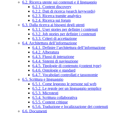
6.2. Ricerca utente sui contenuti e il linguaggio
6.2.1. Content discovery
6.2.2. Dati di ricerca (search keywords)
6.2.3. Ricerca tramite analytics
6.2.4. Ricerca sui forum
6.3. Dalla ricerca ai bisogni degli utenti
6.3.1. User stories per definire i contenuti
6.3.2. Job stories per definire i contenuti
6.3.3. Criteri di accettazione
6.4. Architettura dell’informazione
6.4.1. Definire l’architettura dell’informazione
6.4.2. Alberatura
6.4.3. Flussi di interazione
6.4.4. Sistemi di navigazione
6.4.5. Tipologie di contenuto (content type)
6.4.6. Ontologie e standard
6.4.7. Vocabolari controllati e tassonomie
6.5. Scrittura e linguaggio
6.5.1. Come leggono le persone sul web
6.5.2. Le regole per un linguaggio semplice
6.5.3. Microtesti
6.5.4. Scrittura collaborativa
6.5.5. Content critique
6.5.6. Traduzione e localizzazione dei contenuti
6.6. Documenti