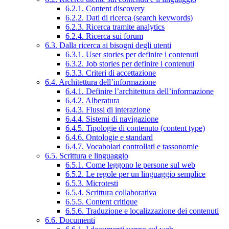
6.2.1. Content discovery
6.2.2. Dati di ricerca (search keywords)
6.2.3. Ricerca tramite analytics
6.2.4. Ricerca sui forum
6.3. Dalla ricerca ai bisogni degli utenti
6.3.1. User stories per definire i contenuti
6.3.2. Job stories per definire i contenuti
6.3.3. Criteri di accettazione
6.4. Architettura dell’informazione
6.4.1. Definire l’architettura dell’informazione
6.4.2. Alberatura
6.4.3. Flussi di interazione
6.4.4. Sistemi di navigazione
6.4.5. Tipologie di contenuto (content type)
6.4.6. Ontologie e standard
6.4.7. Vocabolari controllati e tassonomie
6.5. Scrittura e linguaggio
6.5.1. Come leggono le persone sul web
6.5.2. Le regole per un linguaggio semplice
6.5.3. Microtesti
6.5.4. Scrittura collaborativa
6.5.5. Content critique
6.5.6. Traduzione e localizzazione dei contenuti
6.6. Documenti