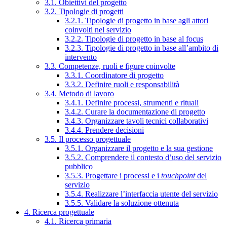
3.1. Obiettivi del progetto
3.2. Tipologie di progetti
3.2.1. Tipologie di progetto in base agli attori
coinvolti nel servizio
3.2.2. Tipologie di progetto in base al focus
3.2.3. Tipologie di progetto in base all’ambito di
intervento
3.3. Competenze, ruoli e figure coinvolte
3.3.1. Coordinatore di progetto
3.3.2. Definire ruoli e responsabilità
3.4. Metodo di lavoro
3.4.1. Definire processi, strumenti e rituali
3.4.2. Curare la documentazione di progetto
3.4.3. Organizzare tavoli tecnici collaborativi
3.4.4. Prendere decisioni
3.5. Il processo progettuale
3.5.1. Organizzare il progetto e la sua gestione
3.5.2. Comprendere il contesto d’uso del servizio
pubblico
3.5.3. Progettare i processi e i
touchpoint
del
servizio
3.5.4. Realizzare l’interfaccia utente del servizio
3.5.5. Validare la soluzione ottenuta
4. Ricerca progettuale
4.1. Ricerca primaria