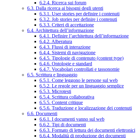
6.2.4. Ricerca sui forum
6.3. Dalla ricerca ai bisogni degli utenti
6.3.1. User stories per definire i contenuti
6.3.2. Job stories per definire i contenuti
6.3.3. Criteri di accettazione
6.4. Architettura dell’informazione
6.4.1. Definire l’architettura dell’informazione
6.4.2. Alberatura
6.4.3. Flussi di interazione
6.4.4. Sistemi di navigazione
6.4.5. Tipologie di contenuto (content type)
6.4.6. Ontologie e standard
6.4.7. Vocabolari controllati e tassonomie
6.5. Scrittura e linguaggio
6.5.1. Come leggono le persone sul web
6.5.2. Le regole per un linguaggio semplice
6.5.3. Microtesti
6.5.4. Scrittura collaborativa
6.5.5. Content critique
6.5.6. Traduzione e localizzazione dei contenuti
6.6. Documenti
6.6.1. I documenti vanno sul web
6.6.2. Tipi di documenti
6.6.3. Formato di lettura dei documenti elettronici
6.6.4. Modalità di produzione dei documenti