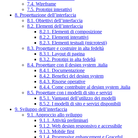
7.4. Wireframe
7.5. Prototipi interattivi
8. Progettazione dell’interfaccia
8.1. Obiettivi dell’interfaccia
8.2. Elementi dell’interfaccia
8.2.1. Elementi di composizione
8.2.2. Elementi interattivi
8.2.3. Elementi testuali (microtesti)
8.3. Progettare e costruire in alta fedeltà
8.3.1. Layout di pagina
8.3.2. Prototipi in alta fedeltà
8.4. Progettare con il design system .italia
8.4.1. Documentazione
8.4.2. Benefici del design system
8.4.3. Risorse operative
8.4.4. Come contribuire al design system .italia
8.5. Progettare con i modelli di sito e servizi
8.5.1. Vantaggi dell’utilizzo dei modelli
8.5.2. I modelli di sito e servizi disponibili
9. Sviluppo dell’interfaccia
9.1. Approccio allo sviluppo
9.1.1. Attività preliminari
9.1.2. Web design responsivo e accessibile
9.1.3. Mobile first
9.1.4. Progressive enhancement e Graceful