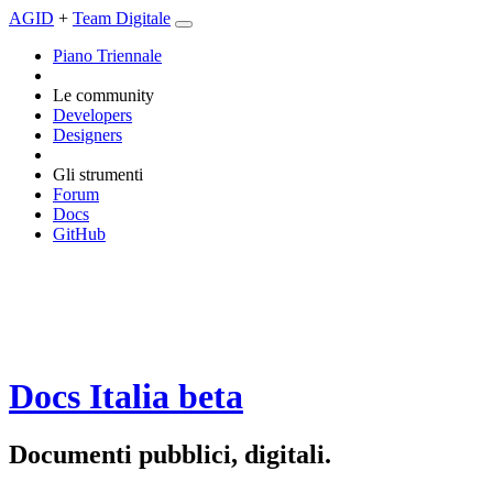
AGID
+
Team Digitale
Piano Triennale
Le community
Developers
Designers
Gli strumenti
Forum
Docs
GitHub
Docs Italia
beta
Documenti pubblici, digitali.