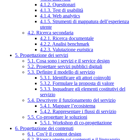
4.1.2. Questionari
4.1.3. Test di usabilità
4.1.4. Web analytics
4.1.5. Strumenti di mappatura dell’esperienza
utente
4.2. Ricerca secondaria
4.2.1. Ricerca documentale
4.2.2. Analisi benchmark
4.2.3. Valutazione euristica
5. Progettazione dei servizi
5.1. Cosa sono i servizi e il service design
5.2. Progettare servizi pubblici digitali
5.3. Definire il modello di servizio
5.3.1. Identificare gli attori coinvolti
5.3.2. Formulare la proposta di valore
5.3.3. Inquadrare gli elementi costitutivi del
servizio
5.4. Descrivere il funzionamento del servizio
5.4.1. Mappare l’ecosistema
5.4.2. Rappresentare i flussi di servizio
5.5. Co-progettare le soluzioni
5.5.1. Workshop di co-progettazione
6. Progettazione dei contenuti
6.1. Cos’è il content design
6.2. Ricerca utente sui contenuti e il linguaggio