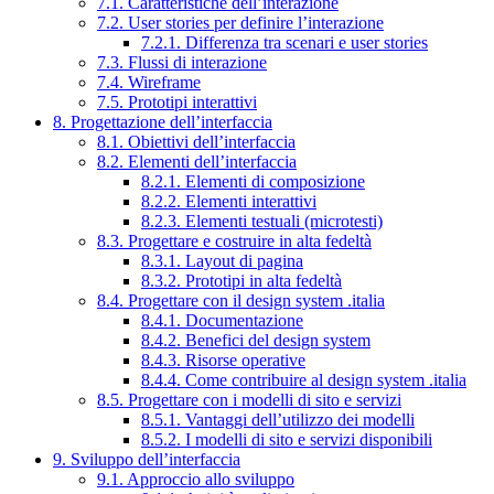
7.1. Caratteristiche dell’interazione
7.2. User stories per definire l’interazione
7.2.1. Differenza tra scenari e user stories
7.3. Flussi di interazione
7.4. Wireframe
7.5. Prototipi interattivi
8. Progettazione dell’interfaccia
8.1. Obiettivi dell’interfaccia
8.2. Elementi dell’interfaccia
8.2.1. Elementi di composizione
8.2.2. Elementi interattivi
8.2.3. Elementi testuali (microtesti)
8.3. Progettare e costruire in alta fedeltà
8.3.1. Layout di pagina
8.3.2. Prototipi in alta fedeltà
8.4. Progettare con il design system .italia
8.4.1. Documentazione
8.4.2. Benefici del design system
8.4.3. Risorse operative
8.4.4. Come contribuire al design system .italia
8.5. Progettare con i modelli di sito e servizi
8.5.1. Vantaggi dell’utilizzo dei modelli
8.5.2. I modelli di sito e servizi disponibili
9. Sviluppo dell’interfaccia
9.1. Approccio allo sviluppo