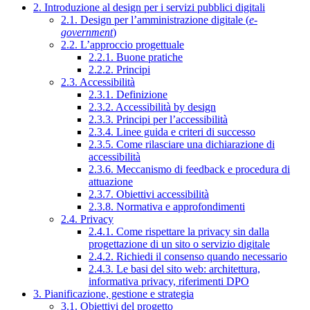
2. Introduzione al design per i servizi pubblici digitali
2.1. Design per l’amministrazione digitale (
e-
government
)
2.2. L’approccio progettuale
2.2.1. Buone pratiche
2.2.2. Principi
2.3. Accessibilità
2.3.1. Definizione
2.3.2. Accessibilità by design
2.3.3. Principi per l’accessibilità
2.3.4. Linee guida e criteri di successo
2.3.5. Come rilasciare una dichiarazione di
accessibilità
2.3.6. Meccanismo di feedback e procedura di
attuazione
2.3.7. Obiettivi accessibilità
2.3.8. Normativa e approfondimenti
2.4. Privacy
2.4.1. Come rispettare la privacy sin dalla
progettazione di un sito o servizio digitale
2.4.2. Richiedi il consenso quando necessario
2.4.3. Le basi del sito web: architettura,
informativa privacy, riferimenti DPO
3. Pianificazione, gestione e strategia
3.1. Obiettivi del progetto