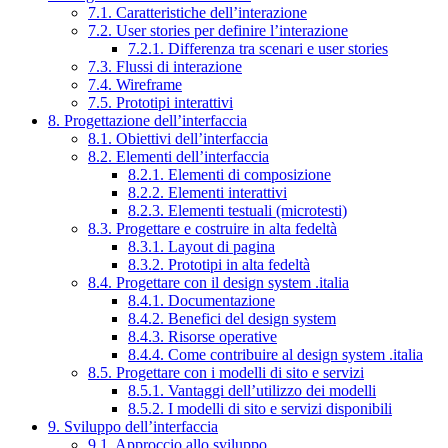
7.1. Caratteristiche dell’interazione
7.2. User stories per definire l’interazione
7.2.1. Differenza tra scenari e user stories
7.3. Flussi di interazione
7.4. Wireframe
7.5. Prototipi interattivi
8. Progettazione dell’interfaccia
8.1. Obiettivi dell’interfaccia
8.2. Elementi dell’interfaccia
8.2.1. Elementi di composizione
8.2.2. Elementi interattivi
8.2.3. Elementi testuali (microtesti)
8.3. Progettare e costruire in alta fedeltà
8.3.1. Layout di pagina
8.3.2. Prototipi in alta fedeltà
8.4. Progettare con il design system .italia
8.4.1. Documentazione
8.4.2. Benefici del design system
8.4.3. Risorse operative
8.4.4. Come contribuire al design system .italia
8.5. Progettare con i modelli di sito e servizi
8.5.1. Vantaggi dell’utilizzo dei modelli
8.5.2. I modelli di sito e servizi disponibili
9. Sviluppo dell’interfaccia
9.1. Approccio allo sviluppo