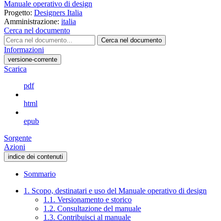
Manuale operativo di design
Progetto:
Designers Italia
Amministrazione:
italia
Cerca nel documento
Cerca nel documento
Informazioni
versione-corrente
Scarica
pdf
html
epub
Sorgente
Azioni
indice dei contenuti
Sommario
1. Scopo, destinatari e uso del Manuale operativo di design
1.1. Versionamento e storico
1.2. Consultazione del manuale
1.3. Contribuisci al manuale