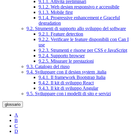
9.1.1. Attività preliminari
9.1.2. Web design responsivo e accessibile
9.1.3. Mobile first
9.1.4. Progressive enhancement e Graceful
degradation
9.2. Strumenti di supporto allo sviluppo del software
9.2.1. Feature detection
9.2.2. Verificare le feature disponibili con Can I
use
9.2.3. Strumenti e risorse per CSS e JavaScript
9.2.4. Supporto browser
9.2.5. Misurare le prestazioni
9.3. Catalogo del riuso
9.4. Sviluppare con il design system .italia
9.4.1. Il framework Bootstrap Italia
9.4.2. Il kit di sviluppo React
9.4.3. Il kit di sviluppo Angular
9.5. Sviluppare con i modelli di sito e servizi
glossario
A
B
C
D