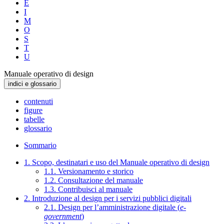
E
I
M
O
S
T
U
Manuale operativo di design
indici e glossario
contenuti
figure
tabelle
glossario
Sommario
1. Scopo, destinatari e uso del Manuale operativo di design
1.1. Versionamento e storico
1.2. Consultazione del manuale
1.3. Contribuisci al manuale
2. Introduzione al design per i servizi pubblici digitali
2.1. Design per l’amministrazione digitale (
e-
government
)