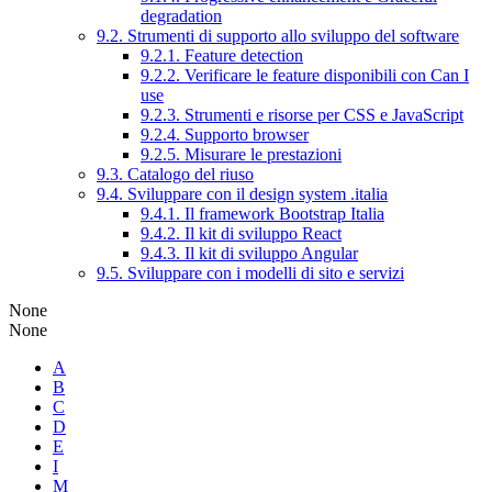
degradation
9.2. Strumenti di supporto allo sviluppo del software
9.2.1. Feature detection
9.2.2. Verificare le feature disponibili con Can I
use
9.2.3. Strumenti e risorse per CSS e JavaScript
9.2.4. Supporto browser
9.2.5. Misurare le prestazioni
9.3. Catalogo del riuso
9.4. Sviluppare con il design system .italia
9.4.1. Il framework Bootstrap Italia
9.4.2. Il kit di sviluppo React
9.4.3. Il kit di sviluppo Angular
9.5. Sviluppare con i modelli di sito e servizi
None
None
A
B
C
D
E
I
M