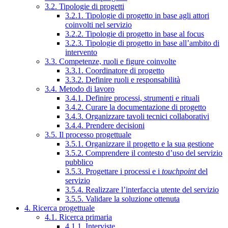
3.2. Tipologie di progetti
3.2.1. Tipologie di progetto in base agli attori
coinvolti nel servizio
3.2.2. Tipologie di progetto in base al focus
3.2.3. Tipologie di progetto in base all’ambito di
intervento
3.3. Competenze, ruoli e figure coinvolte
3.3.1. Coordinatore di progetto
3.3.2. Definire ruoli e responsabilità
3.4. Metodo di lavoro
3.4.1. Definire processi, strumenti e rituali
3.4.2. Curare la documentazione di progetto
3.4.3. Organizzare tavoli tecnici collaborativi
3.4.4. Prendere decisioni
3.5. Il processo progettuale
3.5.1. Organizzare il progetto e la sua gestione
3.5.2. Comprendere il contesto d’uso del servizio
pubblico
3.5.3. Progettare i processi e i
touchpoint
del
servizio
3.5.4. Realizzare l’interfaccia utente del servizio
3.5.5. Validare la soluzione ottenuta
4. Ricerca progettuale
4.1. Ricerca primaria
4.1.1. Interviste