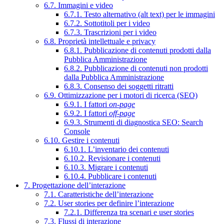
6.7. Immagini e video
6.7.1. Testo alternativo (alt text) per le immagini
6.7.2. Sottotitoli per i video
6.7.3. Trascrizioni per i video
6.8. Proprietà intellettuale e privacy
6.8.1. Pubblicazione di contenuti prodotti dalla
Pubblica Amministrazione
6.8.2. Pubblicazione di contenuti non prodotti
dalla Pubblica Amministrazione
6.8.3. Consenso dei soggetti ritratti
6.9. Ottimizzazione per i motori di ricerca (SEO)
6.9.1. I fattori
on-page
6.9.2. I fattori
off-page
6.9.3. Strumenti di diagnostica SEO: Search
Console
6.10. Gestire i contenuti
6.10.1. L’inventario dei contenuti
6.10.2. Revisionare i contenuti
6.10.3. Migrare i contenuti
6.10.4. Pubblicare i contenuti
7. Progettazione dell’interazione
7.1. Caratteristiche dell’interazione
7.2. User stories per definire l’interazione
7.2.1. Differenza tra scenari e user stories
7.3. Flussi di interazione