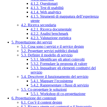
4.1.2. Questionari
4.1.3. Test di usabilità
4.1.4. Web analytics
4.1.5. Strumenti di mappatura dell’esperienza
utente
4.2. Ricerca secondaria
4.2.1. Ricerca documentale
4.2.2. Analisi benchmark
4.2.3. Valutazione euristica
5. Progettazione dei servizi
5.1. Cosa sono i servizi e il service design
5.2. Progettare servizi pubblici digitali
5.3. Definire il modello di servizio
5.3.1. Identificare gli attori coinvolti
5.3.2. Formulare la proposta di valore
5.3.3. Inquadrare gli elementi costitutivi del
servizio
5.4. Descrivere il funzionamento del servizio
5.4.1. Mappare l’ecosistema
5.4.2. Rappresentare i flussi di servizio
5.5. Co-progettare le soluzioni
5.5.1. Workshop di co-progettazione
6. Progettazione dei contenuti
6.1. Cos’è il content design
6.2. Ricerca utente sui contenuti e il linguaggio