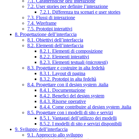
7.1. Caratteristiche dell’interazione
7.2. User stories per definire l’interazione
7.2.1. Differenza tra scenari e user stories
7.3. Flussi di interazione
7.4. Wireframe
7.5. Prototipi interattivi
8. Progettazione dell’interfaccia
8.1. Obiettivi dell’interfaccia
8.2. Elementi dell’interfaccia
8.2.1. Elementi di composizione
8.2.2. Elementi interattivi
8.2.3. Elementi testuali (microtesti)
8.3. Progettare e costruire in alta fedeltà
8.3.1. Layout di pagina
8.3.2. Prototipi in alta fedeltà
8.4. Progettare con il design system .italia
8.4.1. Documentazione
8.4.2. Benefici del design system
8.4.3. Risorse operative
8.4.4. Come contribuire al design system .italia
8.5. Progettare con i modelli di sito e servizi
8.5.1. Vantaggi dell’utilizzo dei modelli
8.5.2. I modelli di sito e servizi disponibili
9. Sviluppo dell’interfaccia
9.1. Approccio allo sviluppo