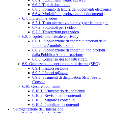
6.6.1. I documenti vanno sul web
6.6.2. Tipi di documenti
6.6.3. Formato di lettura dei documenti elettronici
6.6.4. Modalità di produzione dei documenti
6.7. Immagini e video
6.7.1. Testo alternativo (alt text) per le immagini
6.7.2. Sottotitoli per i video
6.7.3. Trascrizioni per i video
6.8. Proprietà intellettuale e privacy
6.8.1. Pubblicazione di contenuti prodotti dalla
Pubblica Amministrazione
6.8.2. Pubblicazione di contenuti non prodotti
dalla Pubblica Amministrazione
6.8.3. Consenso dei soggetti ritratti
6.9. Ottimizzazione per i motori di ricerca (SEO)
6.9.1. I fattori
on-page
6.9.2. I fattori
off-page
6.9.3. Strumenti di diagnostica SEO: Search
Console
6.10. Gestire i contenuti
6.10.1. L’inventario dei contenuti
6.10.2. Revisionare i contenuti
6.10.3. Migrare i contenuti
6.10.4. Pubblicare i contenuti
7. Progettazione dell’interazione