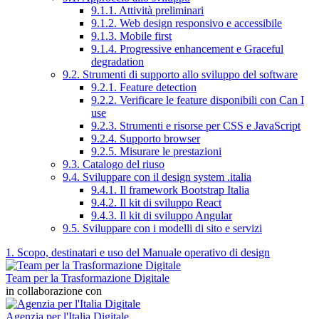
9.1.1. Attività preliminari
9.1.2. Web design responsivo e accessibile
9.1.3. Mobile first
9.1.4. Progressive enhancement e Graceful
degradation
9.2. Strumenti di supporto allo sviluppo del software
9.2.1. Feature detection
9.2.2. Verificare le feature disponibili con Can I
use
9.2.3. Strumenti e risorse per CSS e JavaScript
9.2.4. Supporto browser
9.2.5. Misurare le prestazioni
9.3. Catalogo del riuso
9.4. Sviluppare con il design system .italia
9.4.1. Il framework Bootstrap Italia
9.4.2. Il kit di sviluppo React
9.4.3. Il kit di sviluppo Angular
9.5. Sviluppare con i modelli di sito e servizi
1. Scopo, destinatari e uso del Manuale operativo di design
Team per la Trasformazione Digitale
in collaborazione con
Agenzia per l'Italia Digitale