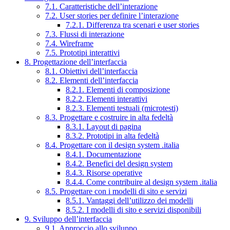
7.1. Caratteristiche dell’interazione
7.2. User stories per definire l’interazione
7.2.1. Differenza tra scenari e user stories
7.3. Flussi di interazione
7.4. Wireframe
7.5. Prototipi interattivi
8. Progettazione dell’interfaccia
8.1. Obiettivi dell’interfaccia
8.2. Elementi dell’interfaccia
8.2.1. Elementi di composizione
8.2.2. Elementi interattivi
8.2.3. Elementi testuali (microtesti)
8.3. Progettare e costruire in alta fedeltà
8.3.1. Layout di pagina
8.3.2. Prototipi in alta fedeltà
8.4. Progettare con il design system .italia
8.4.1. Documentazione
8.4.2. Benefici del design system
8.4.3. Risorse operative
8.4.4. Come contribuire al design system .italia
8.5. Progettare con i modelli di sito e servizi
8.5.1. Vantaggi dell’utilizzo dei modelli
8.5.2. I modelli di sito e servizi disponibili
9. Sviluppo dell’interfaccia
9.1. Approccio allo sviluppo