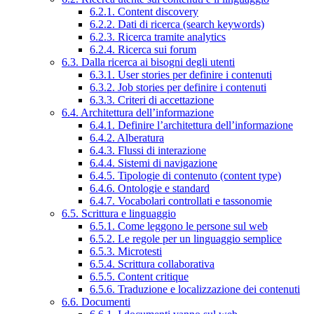
6.2.1. Content discovery
6.2.2. Dati di ricerca (search keywords)
6.2.3. Ricerca tramite analytics
6.2.4. Ricerca sui forum
6.3. Dalla ricerca ai bisogni degli utenti
6.3.1. User stories per definire i contenuti
6.3.2. Job stories per definire i contenuti
6.3.3. Criteri di accettazione
6.4. Architettura dell’informazione
6.4.1. Definire l’architettura dell’informazione
6.4.2. Alberatura
6.4.3. Flussi di interazione
6.4.4. Sistemi di navigazione
6.4.5. Tipologie di contenuto (content type)
6.4.6. Ontologie e standard
6.4.7. Vocabolari controllati e tassonomie
6.5. Scrittura e linguaggio
6.5.1. Come leggono le persone sul web
6.5.2. Le regole per un linguaggio semplice
6.5.3. Microtesti
6.5.4. Scrittura collaborativa
6.5.5. Content critique
6.5.6. Traduzione e localizzazione dei contenuti
6.6. Documenti