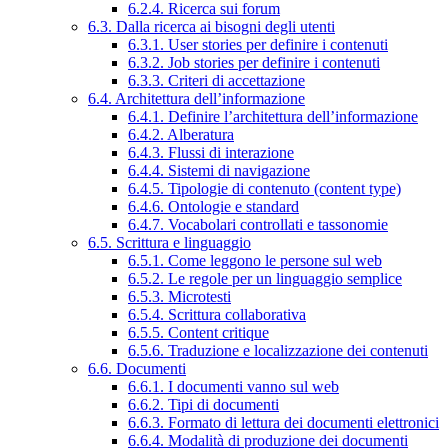
6.2.4. Ricerca sui forum
6.3. Dalla ricerca ai bisogni degli utenti
6.3.1. User stories per definire i contenuti
6.3.2. Job stories per definire i contenuti
6.3.3. Criteri di accettazione
6.4. Architettura dell’informazione
6.4.1. Definire l’architettura dell’informazione
6.4.2. Alberatura
6.4.3. Flussi di interazione
6.4.4. Sistemi di navigazione
6.4.5. Tipologie di contenuto (content type)
6.4.6. Ontologie e standard
6.4.7. Vocabolari controllati e tassonomie
6.5. Scrittura e linguaggio
6.5.1. Come leggono le persone sul web
6.5.2. Le regole per un linguaggio semplice
6.5.3. Microtesti
6.5.4. Scrittura collaborativa
6.5.5. Content critique
6.5.6. Traduzione e localizzazione dei contenuti
6.6. Documenti
6.6.1. I documenti vanno sul web
6.6.2. Tipi di documenti
6.6.3. Formato di lettura dei documenti elettronici
6.6.4. Modalità di produzione dei documenti