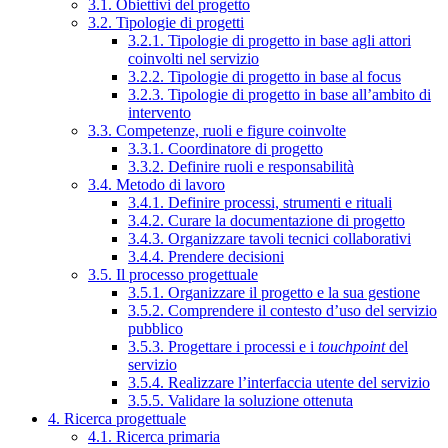
3.1. Obiettivi del progetto
3.2. Tipologie di progetti
3.2.1. Tipologie di progetto in base agli attori
coinvolti nel servizio
3.2.2. Tipologie di progetto in base al focus
3.2.3. Tipologie di progetto in base all’ambito di
intervento
3.3. Competenze, ruoli e figure coinvolte
3.3.1. Coordinatore di progetto
3.3.2. Definire ruoli e responsabilità
3.4. Metodo di lavoro
3.4.1. Definire processi, strumenti e rituali
3.4.2. Curare la documentazione di progetto
3.4.3. Organizzare tavoli tecnici collaborativi
3.4.4. Prendere decisioni
3.5. Il processo progettuale
3.5.1. Organizzare il progetto e la sua gestione
3.5.2. Comprendere il contesto d’uso del servizio
pubblico
3.5.3. Progettare i processi e i
touchpoint
del
servizio
3.5.4. Realizzare l’interfaccia utente del servizio
3.5.5. Validare la soluzione ottenuta
4. Ricerca progettuale
4.1. Ricerca primaria