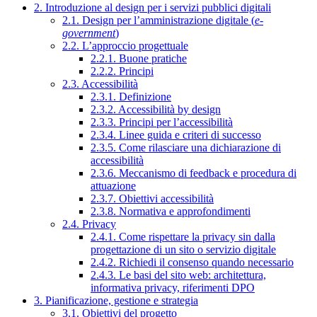
2. Introduzione al design per i servizi pubblici digitali
2.1. Design per l’amministrazione digitale (
e-
government
)
2.2. L’approccio progettuale
2.2.1. Buone pratiche
2.2.2. Principi
2.3. Accessibilità
2.3.1. Definizione
2.3.2. Accessibilità by design
2.3.3. Principi per l’accessibilità
2.3.4. Linee guida e criteri di successo
2.3.5. Come rilasciare una dichiarazione di
accessibilità
2.3.6. Meccanismo di feedback e procedura di
attuazione
2.3.7. Obiettivi accessibilità
2.3.8. Normativa e approfondimenti
2.4. Privacy
2.4.1. Come rispettare la privacy sin dalla
progettazione di un sito o servizio digitale
2.4.2. Richiedi il consenso quando necessario
2.4.3. Le basi del sito web: architettura,
informativa privacy, riferimenti DPO
3. Pianificazione, gestione e strategia
3.1. Obiettivi del progetto