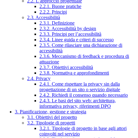
2.2. L’approccio progettuale
2.2.1. Buone pratiche
2.2.2. Principi
2.3. Accessibilità
2.3.1. Definizione
2.3.2. Accessibilità by design
2.3.3. Principi per l’accessibilità
2.3.4. Linee guida e criteri di successo
2.3.5. Come rilasciare una dichiarazione di
accessibilità
2.3.6. Meccanismo di feedback e procedura di
attuazione
2.3.7. Obiettivi accessibilità
2.3.8. Normativa e approfondimenti
2.4. Privacy
2.4.1. Come rispettare la privacy sin dalla
progettazione di un sito o servizio digitale
2.4.2. Richiedi il consenso quando necessario
2.4.3. Le basi del sito web: architettura,
informativa privacy, riferimenti DPO
3. Pianificazione, gestione e strategia
3.1. Obiettivi del progetto
3.2. Tipologie di progetti
3.2.1. Tipologie di progetto in base agli attori
coinvolti nel servizio