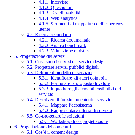
4.1.1. Interviste
4.1.2. Questionari
4.1.3. Test di usabilità
4.1.4. Web analytics
4.1.5. Strumenti di mappatura dell’esperienza
utente
4.2. Ricerca secondaria
4.2.1. Ricerca documentale
4.2.2. Analisi benchmark
4.2.3. Valutazione euristica
5. Progettazione dei servizi
5.1. Cosa sono i servizi e il service design
5.2. Progettare servizi pubblici digitali
5.3. Definire il modello di servizio
5.3.1. Identificare gli attori coinvolti
5.3.2. Formulare la proposta di valore
5.3.3. Inquadrare gli elementi costitutivi del
servizio
5.4. Descrivere il funzionamento del servizio
5.4.1. Mappare l’ecosistema
5.4.2. Rappresentare i flussi di servizio
5.5. Co-progettare le soluzioni
5.5.1. Workshop di co-progettazione
6. Progettazione dei contenuti
6.1. Cos’è il content design