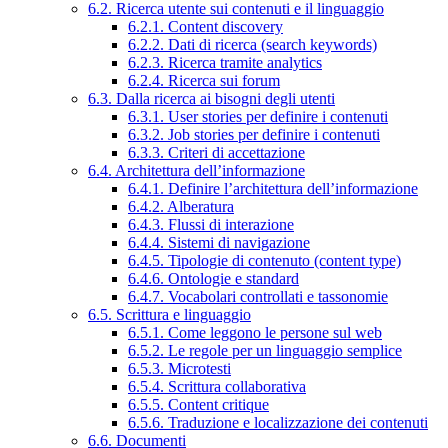
6.2. Ricerca utente sui contenuti e il linguaggio
6.2.1. Content discovery
6.2.2. Dati di ricerca (search keywords)
6.2.3. Ricerca tramite analytics
6.2.4. Ricerca sui forum
6.3. Dalla ricerca ai bisogni degli utenti
6.3.1. User stories per definire i contenuti
6.3.2. Job stories per definire i contenuti
6.3.3. Criteri di accettazione
6.4. Architettura dell’informazione
6.4.1. Definire l’architettura dell’informazione
6.4.2. Alberatura
6.4.3. Flussi di interazione
6.4.4. Sistemi di navigazione
6.4.5. Tipologie di contenuto (content type)
6.4.6. Ontologie e standard
6.4.7. Vocabolari controllati e tassonomie
6.5. Scrittura e linguaggio
6.5.1. Come leggono le persone sul web
6.5.2. Le regole per un linguaggio semplice
6.5.3. Microtesti
6.5.4. Scrittura collaborativa
6.5.5. Content critique
6.5.6. Traduzione e localizzazione dei contenuti
6.6. Documenti