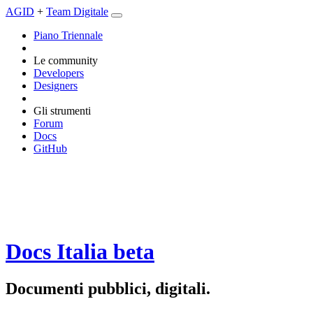
AGID
+
Team Digitale
Piano Triennale
Le community
Developers
Designers
Gli strumenti
Forum
Docs
GitHub
Docs Italia
beta
Documenti pubblici, digitali.