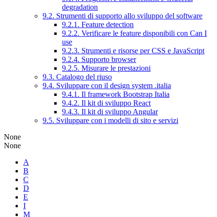
degradation
9.2. Strumenti di supporto allo sviluppo del software
9.2.1. Feature detection
9.2.2. Verificare le feature disponibili con Can I
use
9.2.3. Strumenti e risorse per CSS e JavaScript
9.2.4. Supporto browser
9.2.5. Misurare le prestazioni
9.3. Catalogo del riuso
9.4. Sviluppare con il design system .italia
9.4.1. Il framework Bootstrap Italia
9.4.2. Il kit di sviluppo React
9.4.3. Il kit di sviluppo Angular
9.5. Sviluppare con i modelli di sito e servizi
None
None
A
B
C
D
E
I
M