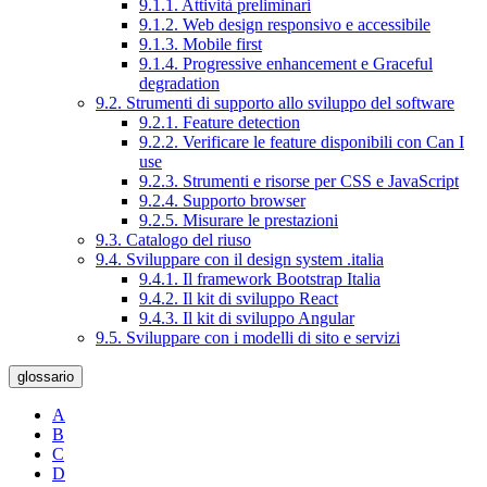
9.1.1. Attività preliminari
9.1.2. Web design responsivo e accessibile
9.1.3. Mobile first
9.1.4. Progressive enhancement e Graceful
degradation
9.2. Strumenti di supporto allo sviluppo del software
9.2.1. Feature detection
9.2.2. Verificare le feature disponibili con Can I
use
9.2.3. Strumenti e risorse per CSS e JavaScript
9.2.4. Supporto browser
9.2.5. Misurare le prestazioni
9.3. Catalogo del riuso
9.4. Sviluppare con il design system .italia
9.4.1. Il framework Bootstrap Italia
9.4.2. Il kit di sviluppo React
9.4.3. Il kit di sviluppo Angular
9.5. Sviluppare con i modelli di sito e servizi
glossario
A
B
C
D