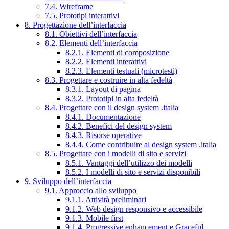
7.4. Wireframe
7.5. Prototipi interattivi
8. Progettazione dell’interfaccia
8.1. Obiettivi dell’interfaccia
8.2. Elementi dell’interfaccia
8.2.1. Elementi di composizione
8.2.2. Elementi interattivi
8.2.3. Elementi testuali (microtesti)
8.3. Progettare e costruire in alta fedeltà
8.3.1. Layout di pagina
8.3.2. Prototipi in alta fedeltà
8.4. Progettare con il design system .italia
8.4.1. Documentazione
8.4.2. Benefici del design system
8.4.3. Risorse operative
8.4.4. Come contribuire al design system .italia
8.5. Progettare con i modelli di sito e servizi
8.5.1. Vantaggi dell’utilizzo dei modelli
8.5.2. I modelli di sito e servizi disponibili
9. Sviluppo dell’interfaccia
9.1. Approccio allo sviluppo
9.1.1. Attività preliminari
9.1.2. Web design responsivo e accessibile
9.1.3. Mobile first
9.1.4. Progressive enhancement e Graceful