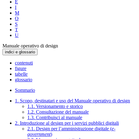
E
I
M
O
S
T
U
Manuale operativo di design
indici e glossario
contenuti
figure
tabelle
glossario
Sommario
1. Scopo, destinatari e uso del Manuale operativo di design
1.1. Versionamento e storico
1.2. Consultazione del manuale
1.3. Contribuisci al manuale
2. Introduzione al design per i servizi pubblici digitali
2.1. Design per l’amministrazione digitale (
e-
government
)