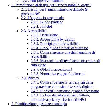
1.3. Contribuisci al manuale
2. Introduzione al design per i servizi pubblici digitali
2.1. Design per l’amministrazione digitale (
e-
government
)
2.2. L’approccio progettuale
2.2.1. Buone pratiche
2.2.2. Principi
2.3. Accessibilità
2.3.1. Definizione
2.3.2. Accessibilità by design
2.3.3. Principi per l’accessibilità
2.3.4. Linee guida e criteri di successo
2.3.5. Come rilasciare una dichiarazione di
accessibilità
2.3.6. Meccanismo di feedback e procedura di
attuazione
2.3.7. Obiettivi accessibilità
2.3.8. Normativa e approfondimenti
2.4. Privacy
2.4.1. Come rispettare la privacy sin dalla
progettazione di un sito o servizio digitale
2.4.2. Richiedi il consenso quando necessario
2.4.3. Le basi del sito web: architettura,
informativa privacy, riferimenti DPO
3. Pianificazione, gestione e strategia