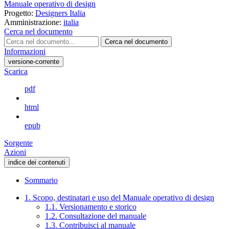
Manuale operativo di design
Progetto:
Designers Italia
Amministrazione:
italia
Cerca nel documento
Cerca nel documento
Informazioni
versione-corrente
Scarica
pdf
html
epub
Sorgente
Azioni
indice dei contenuti
Sommario
1. Scopo, destinatari e uso del Manuale operativo di design
1.1. Versionamento e storico
1.2. Consultazione del manuale
1.3. Contribuisci al manuale