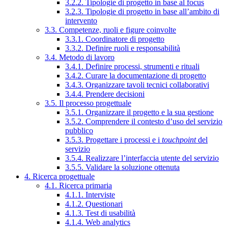
3.2.2. Tipologie di progetto in base al focus
3.2.3. Tipologie di progetto in base all’ambito di
intervento
3.3. Competenze, ruoli e figure coinvolte
3.3.1. Coordinatore di progetto
3.3.2. Definire ruoli e responsabilità
3.4. Metodo di lavoro
3.4.1. Definire processi, strumenti e rituali
3.4.2. Curare la documentazione di progetto
3.4.3. Organizzare tavoli tecnici collaborativi
3.4.4. Prendere decisioni
3.5. Il processo progettuale
3.5.1. Organizzare il progetto e la sua gestione
3.5.2. Comprendere il contesto d’uso del servizio
pubblico
3.5.3. Progettare i processi e i
touchpoint
del
servizio
3.5.4. Realizzare l’interfaccia utente del servizio
3.5.5. Validare la soluzione ottenuta
4. Ricerca progettuale
4.1. Ricerca primaria
4.1.1. Interviste
4.1.2. Questionari
4.1.3. Test di usabilità
4.1.4. Web analytics