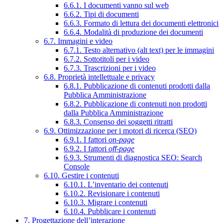
6.6.1. I documenti vanno sul web
6.6.2. Tipi di documenti
6.6.3. Formato di lettura dei documenti elettronici
6.6.4. Modalità di produzione dei documenti
6.7. Immagini e video
6.7.1. Testo alternativo (alt text) per le immagini
6.7.2. Sottotitoli per i video
6.7.3. Trascrizioni per i video
6.8. Proprietà intellettuale e privacy
6.8.1. Pubblicazione di contenuti prodotti dalla
Pubblica Amministrazione
6.8.2. Pubblicazione di contenuti non prodotti
dalla Pubblica Amministrazione
6.8.3. Consenso dei soggetti ritratti
6.9. Ottimizzazione per i motori di ricerca (SEO)
6.9.1. I fattori
on-page
6.9.2. I fattori
off-page
6.9.3. Strumenti di diagnostica SEO: Search
Console
6.10. Gestire i contenuti
6.10.1. L’inventario dei contenuti
6.10.2. Revisionare i contenuti
6.10.3. Migrare i contenuti
6.10.4. Pubblicare i contenuti
7. Progettazione dell’interazione