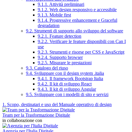
9.1.1. Attività preliminari
9.1.2. Web design responsivo e accessibile
9.1.3. Mobile first
9.1.4. Progressive enhancement e Graceful
degradation
9.2. Strumenti di supporto allo sviluppo del software
9.2.1. Feature detection
9.2.2. Verificare le feature disponibili con Can I
use
9.2.3. Strumenti e risorse per CSS e JavaScript
9.2.4. Supporto browser
9.2.5. Misurare le prestazioni
9.3. Catalogo del riuso
9.4. Sviluppare con il design system .italia
9.4.1. Il framework Bootstrap Italia
9.4.2. Il kit di sviluppo React
9.4.3. Il kit di sviluppo Angular
9.5. Sviluppare con i modelli di sito e servizi
1. Scopo, destinatari e uso del Manuale operativo di design
Team per la Trasformazione Digitale
in collaborazione con
Agenzia per l'Italia Digitale