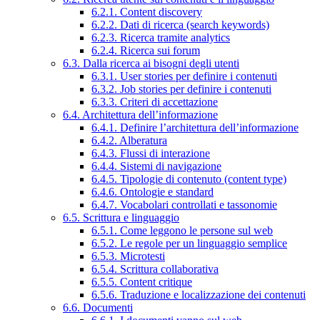
6.2.1. Content discovery
6.2.2. Dati di ricerca (search keywords)
6.2.3. Ricerca tramite analytics
6.2.4. Ricerca sui forum
6.3. Dalla ricerca ai bisogni degli utenti
6.3.1. User stories per definire i contenuti
6.3.2. Job stories per definire i contenuti
6.3.3. Criteri di accettazione
6.4. Architettura dell’informazione
6.4.1. Definire l’architettura dell’informazione
6.4.2. Alberatura
6.4.3. Flussi di interazione
6.4.4. Sistemi di navigazione
6.4.5. Tipologie di contenuto (content type)
6.4.6. Ontologie e standard
6.4.7. Vocabolari controllati e tassonomie
6.5. Scrittura e linguaggio
6.5.1. Come leggono le persone sul web
6.5.2. Le regole per un linguaggio semplice
6.5.3. Microtesti
6.5.4. Scrittura collaborativa
6.5.5. Content critique
6.5.6. Traduzione e localizzazione dei contenuti
6.6. Documenti