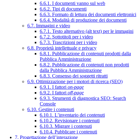
6.6.1. I documenti vanno sul web
6.6.2. Tipi di documenti
6.6.3. Formato di lettura dei documenti elettronici
6.6.4. Modalità di produzione dei documenti
6.7. Immagini e video
6.7.1. Testo alternativo (alt text) per le immagini
6.7.2. Sottotitoli per i video
6.7.3. Trascrizioni per i video
6.8. Proprietà intellettuale e privacy
6.8.1. Pubblicazione di contenuti prodotti dalla
Pubblica Amministrazione
6.8.2. Pubblicazione di contenuti non prodotti
dalla Pubblica Amministrazione
6.8.3. Consenso dei soggetti ritratti
6.9. Ottimizzazione per i motori di ricerca (SEO)
6.9.1. I fattori
on-page
6.9.2. I fattori
off-page
6.9.3. Strumenti di diagnostica SEO: Search
Console
6.10. Gestire i contenuti
6.10.1. L’inventario dei contenuti
6.10.2. Revisionare i contenuti
6.10.3. Migrare i contenuti
6.10.4. Pubblicare i contenuti
7. Progettazione dell’interazione