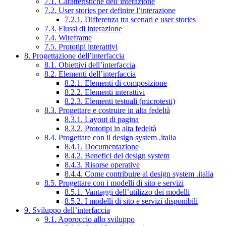
7.1. Caratteristiche dell’interazione
7.2. User stories per definire l’interazione
7.2.1. Differenza tra scenari e user stories
7.3. Flussi di interazione
7.4. Wireframe
7.5. Prototipi interattivi
8. Progettazione dell’interfaccia
8.1. Obiettivi dell’interfaccia
8.2. Elementi dell’interfaccia
8.2.1. Elementi di composizione
8.2.2. Elementi interattivi
8.2.3. Elementi testuali (microtesti)
8.3. Progettare e costruire in alta fedeltà
8.3.1. Layout di pagina
8.3.2. Prototipi in alta fedeltà
8.4. Progettare con il design system .italia
8.4.1. Documentazione
8.4.2. Benefici del design system
8.4.3. Risorse operative
8.4.4. Come contribuire al design system .italia
8.5. Progettare con i modelli di sito e servizi
8.5.1. Vantaggi dell’utilizzo dei modelli
8.5.2. I modelli di sito e servizi disponibili
9. Sviluppo dell’interfaccia
9.1. Approccio allo sviluppo