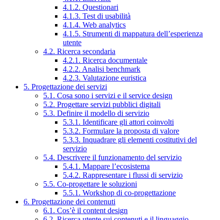
4.1.2. Questionari
4.1.3. Test di usabilità
4.1.4. Web analytics
4.1.5. Strumenti di mappatura dell’esperienza
utente
4.2. Ricerca secondaria
4.2.1. Ricerca documentale
4.2.2. Analisi benchmark
4.2.3. Valutazione euristica
5. Progettazione dei servizi
5.1. Cosa sono i servizi e il service design
5.2. Progettare servizi pubblici digitali
5.3. Definire il modello di servizio
5.3.1. Identificare gli attori coinvolti
5.3.2. Formulare la proposta di valore
5.3.3. Inquadrare gli elementi costitutivi del
servizio
5.4. Descrivere il funzionamento del servizio
5.4.1. Mappare l’ecosistema
5.4.2. Rappresentare i flussi di servizio
5.5. Co-progettare le soluzioni
5.5.1. Workshop di co-progettazione
6. Progettazione dei contenuti
6.1. Cos’è il content design
6.2. Ricerca utente sui contenuti e il linguaggio