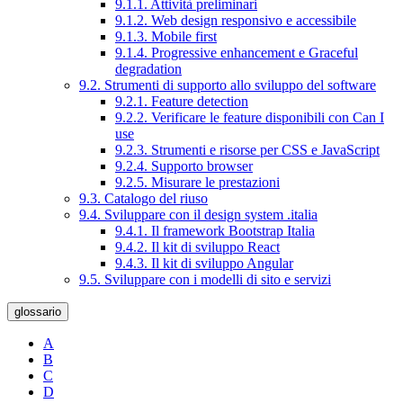
9.1.1. Attività preliminari
9.1.2. Web design responsivo e accessibile
9.1.3. Mobile first
9.1.4. Progressive enhancement e Graceful
degradation
9.2. Strumenti di supporto allo sviluppo del software
9.2.1. Feature detection
9.2.2. Verificare le feature disponibili con Can I
use
9.2.3. Strumenti e risorse per CSS e JavaScript
9.2.4. Supporto browser
9.2.5. Misurare le prestazioni
9.3. Catalogo del riuso
9.4. Sviluppare con il design system .italia
9.4.1. Il framework Bootstrap Italia
9.4.2. Il kit di sviluppo React
9.4.3. Il kit di sviluppo Angular
9.5. Sviluppare con i modelli di sito e servizi
glossario
A
B
C
D