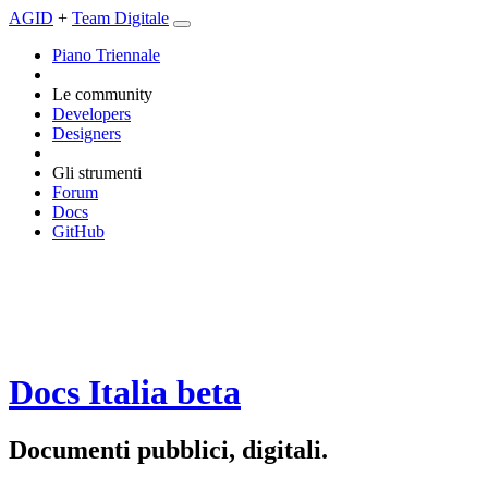
AGID
+
Team Digitale
Piano Triennale
Le community
Developers
Designers
Gli strumenti
Forum
Docs
GitHub
Docs Italia
beta
Documenti pubblici, digitali.