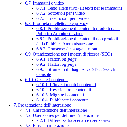
6.7. Immagini e video
6.7.1. Testo alternativo (alt text) per le immagini
6.7.2. Sottotitoli per i video
6.7.3. Trascrizioni per i video
6.8. Proprietà intellettuale e privacy
6.8.1. Pubblicazione di contenuti prodotti dalla
Pubblica Amministrazione
6.8.2. Pubblicazione di contenuti non prodotti
dalla Pubblica Amministrazione
6.8.3. Consenso dei soggetti ritratti
6.9. Ottimizzazione per i motori di ricerca (SEO)
6.9.1. I fattori
on-page
6.9.2. I fattori
off-page
6.9.3. Strumenti di diagnostica SEO: Search
Console
6.10. Gestire i contenuti
6.10.1. L’inventario dei contenuti
6.10.2. Revisionare i contenuti
6.10.3. Migrare i contenuti
6.10.4. Pubblicare i contenuti
7. Progettazione dell’interazione
7.1. Caratteristiche dell’interazione
7.2. User stories per definire l’interazione
7.2.1. Differenza tra scenari e user stories
7.3. Flussi di interazione