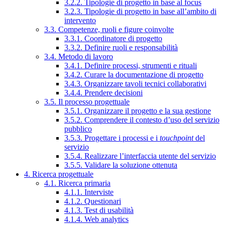
3.2.2. Tipologie di progetto in base al focus
3.2.3. Tipologie di progetto in base all’ambito di
intervento
3.3. Competenze, ruoli e figure coinvolte
3.3.1. Coordinatore di progetto
3.3.2. Definire ruoli e responsabilità
3.4. Metodo di lavoro
3.4.1. Definire processi, strumenti e rituali
3.4.2. Curare la documentazione di progetto
3.4.3. Organizzare tavoli tecnici collaborativi
3.4.4. Prendere decisioni
3.5. Il processo progettuale
3.5.1. Organizzare il progetto e la sua gestione
3.5.2. Comprendere il contesto d’uso del servizio
pubblico
3.5.3. Progettare i processi e i
touchpoint
del
servizio
3.5.4. Realizzare l’interfaccia utente del servizio
3.5.5. Validare la soluzione ottenuta
4. Ricerca progettuale
4.1. Ricerca primaria
4.1.1. Interviste
4.1.2. Questionari
4.1.3. Test di usabilità
4.1.4. Web analytics