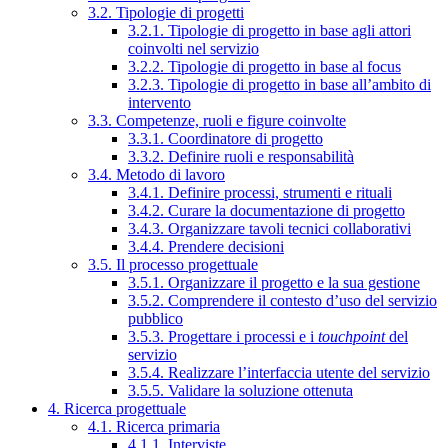
3.2. Tipologie di progetti
3.2.1. Tipologie di progetto in base agli attori
coinvolti nel servizio
3.2.2. Tipologie di progetto in base al focus
3.2.3. Tipologie di progetto in base all’ambito di
intervento
3.3. Competenze, ruoli e figure coinvolte
3.3.1. Coordinatore di progetto
3.3.2. Definire ruoli e responsabilità
3.4. Metodo di lavoro
3.4.1. Definire processi, strumenti e rituali
3.4.2. Curare la documentazione di progetto
3.4.3. Organizzare tavoli tecnici collaborativi
3.4.4. Prendere decisioni
3.5. Il processo progettuale
3.5.1. Organizzare il progetto e la sua gestione
3.5.2. Comprendere il contesto d’uso del servizio
pubblico
3.5.3. Progettare i processi e i
touchpoint
del
servizio
3.5.4. Realizzare l’interfaccia utente del servizio
3.5.5. Validare la soluzione ottenuta
4. Ricerca progettuale
4.1. Ricerca primaria
4.1.1. Interviste