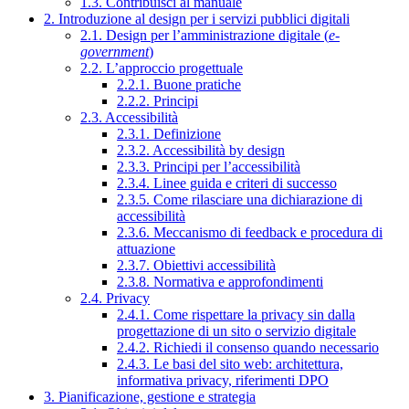
1.3. Contribuisci al manuale
2. Introduzione al design per i servizi pubblici digitali
2.1. Design per l’amministrazione digitale (
e-
government
)
2.2. L’approccio progettuale
2.2.1. Buone pratiche
2.2.2. Principi
2.3. Accessibilità
2.3.1. Definizione
2.3.2. Accessibilità by design
2.3.3. Principi per l’accessibilità
2.3.4. Linee guida e criteri di successo
2.3.5. Come rilasciare una dichiarazione di
accessibilità
2.3.6. Meccanismo di feedback e procedura di
attuazione
2.3.7. Obiettivi accessibilità
2.3.8. Normativa e approfondimenti
2.4. Privacy
2.4.1. Come rispettare la privacy sin dalla
progettazione di un sito o servizio digitale
2.4.2. Richiedi il consenso quando necessario
2.4.3. Le basi del sito web: architettura,
informativa privacy, riferimenti DPO
3. Pianificazione, gestione e strategia