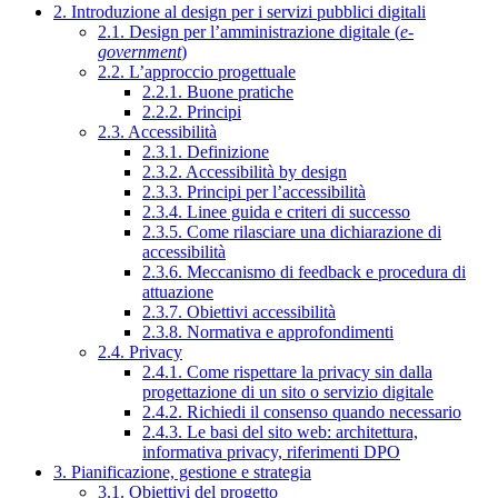
2. Introduzione al design per i servizi pubblici digitali
2.1. Design per l’amministrazione digitale (
e-
government
)
2.2. L’approccio progettuale
2.2.1. Buone pratiche
2.2.2. Principi
2.3. Accessibilità
2.3.1. Definizione
2.3.2. Accessibilità by design
2.3.3. Principi per l’accessibilità
2.3.4. Linee guida e criteri di successo
2.3.5. Come rilasciare una dichiarazione di
accessibilità
2.3.6. Meccanismo di feedback e procedura di
attuazione
2.3.7. Obiettivi accessibilità
2.3.8. Normativa e approfondimenti
2.4. Privacy
2.4.1. Come rispettare la privacy sin dalla
progettazione di un sito o servizio digitale
2.4.2. Richiedi il consenso quando necessario
2.4.3. Le basi del sito web: architettura,
informativa privacy, riferimenti DPO
3. Pianificazione, gestione e strategia
3.1. Obiettivi del progetto