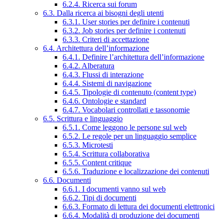
6.2.4. Ricerca sui forum
6.3. Dalla ricerca ai bisogni degli utenti
6.3.1. User stories per definire i contenuti
6.3.2. Job stories per definire i contenuti
6.3.3. Criteri di accettazione
6.4. Architettura dell’informazione
6.4.1. Definire l’architettura dell’informazione
6.4.2. Alberatura
6.4.3. Flussi di interazione
6.4.4. Sistemi di navigazione
6.4.5. Tipologie di contenuto (content type)
6.4.6. Ontologie e standard
6.4.7. Vocabolari controllati e tassonomie
6.5. Scrittura e linguaggio
6.5.1. Come leggono le persone sul web
6.5.2. Le regole per un linguaggio semplice
6.5.3. Microtesti
6.5.4. Scrittura collaborativa
6.5.5. Content critique
6.5.6. Traduzione e localizzazione dei contenuti
6.6. Documenti
6.6.1. I documenti vanno sul web
6.6.2. Tipi di documenti
6.6.3. Formato di lettura dei documenti elettronici
6.6.4. Modalità di produzione dei documenti