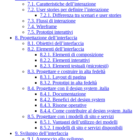
7.1. Caratteristiche dell’interazione
7.2. User stories per definire l’interazione
7.2.1. Differenza tra scenari e user stories
7.3. Flussi di interazione
7.4. Wireframe
7.5. Prototipi interattivi
8. Progettazione dell’interfaccia
8.1. Obiettivi dell’interfaccia
8.2. Elementi dell’interfaccia
8.2.1. Elementi di composizione
8.2.2. Elementi interattivi
8.2.3. Elementi testuali (microtesti)
8.3. Progettare e costruire in alta fedeltà
8.3.1. Layout di pagina
8.3.2. Prototipi in alta fedeltà
8.4. Progettare con il design system .italia
8.4.1. Documentazione
8.4.2. Benefici del design system
8.4.3. Risorse operative
8.4.4. Come contribuire al design system .italia
8.5. Progettare con i modelli di sito e servizi
8.5.1. Vantaggi dell’utilizzo dei modelli
8.5.2. I modelli di sito e servizi disponibili
9. Sviluppo dell’interfaccia
9.1. Approccio allo sviluppo