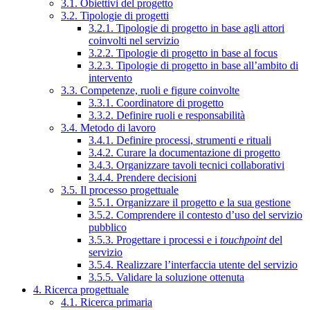
3.1. Obiettivi del progetto
3.2. Tipologie di progetti
3.2.1. Tipologie di progetto in base agli attori
coinvolti nel servizio
3.2.2. Tipologie di progetto in base al focus
3.2.3. Tipologie di progetto in base all’ambito di
intervento
3.3. Competenze, ruoli e figure coinvolte
3.3.1. Coordinatore di progetto
3.3.2. Definire ruoli e responsabilità
3.4. Metodo di lavoro
3.4.1. Definire processi, strumenti e rituali
3.4.2. Curare la documentazione di progetto
3.4.3. Organizzare tavoli tecnici collaborativi
3.4.4. Prendere decisioni
3.5. Il processo progettuale
3.5.1. Organizzare il progetto e la sua gestione
3.5.2. Comprendere il contesto d’uso del servizio
pubblico
3.5.3. Progettare i processi e i
touchpoint
del
servizio
3.5.4. Realizzare l’interfaccia utente del servizio
3.5.5. Validare la soluzione ottenuta
4. Ricerca progettuale
4.1. Ricerca primaria