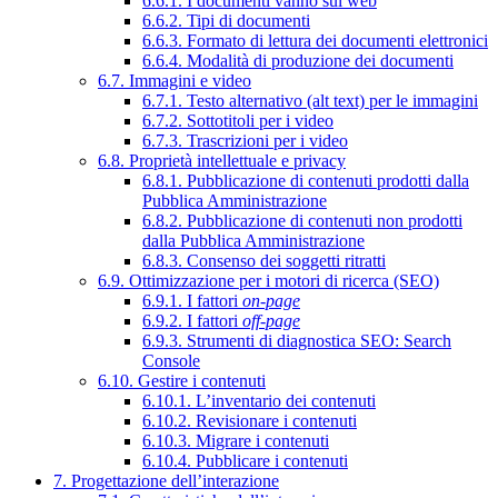
6.6.1. I documenti vanno sul web
6.6.2. Tipi di documenti
6.6.3. Formato di lettura dei documenti elettronici
6.6.4. Modalità di produzione dei documenti
6.7. Immagini e video
6.7.1. Testo alternativo (alt text) per le immagini
6.7.2. Sottotitoli per i video
6.7.3. Trascrizioni per i video
6.8. Proprietà intellettuale e privacy
6.8.1. Pubblicazione di contenuti prodotti dalla
Pubblica Amministrazione
6.8.2. Pubblicazione di contenuti non prodotti
dalla Pubblica Amministrazione
6.8.3. Consenso dei soggetti ritratti
6.9. Ottimizzazione per i motori di ricerca (SEO)
6.9.1. I fattori
on-page
6.9.2. I fattori
off-page
6.9.3. Strumenti di diagnostica SEO: Search
Console
6.10. Gestire i contenuti
6.10.1. L’inventario dei contenuti
6.10.2. Revisionare i contenuti
6.10.3. Migrare i contenuti
6.10.4. Pubblicare i contenuti
7. Progettazione dell’interazione