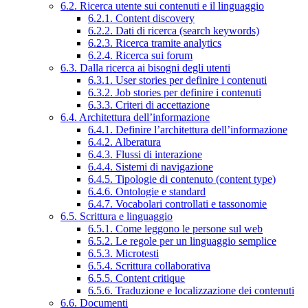
6.2. Ricerca utente sui contenuti e il linguaggio
6.2.1. Content discovery
6.2.2. Dati di ricerca (search keywords)
6.2.3. Ricerca tramite analytics
6.2.4. Ricerca sui forum
6.3. Dalla ricerca ai bisogni degli utenti
6.3.1. User stories per definire i contenuti
6.3.2. Job stories per definire i contenuti
6.3.3. Criteri di accettazione
6.4. Architettura dell’informazione
6.4.1. Definire l’architettura dell’informazione
6.4.2. Alberatura
6.4.3. Flussi di interazione
6.4.4. Sistemi di navigazione
6.4.5. Tipologie di contenuto (content type)
6.4.6. Ontologie e standard
6.4.7. Vocabolari controllati e tassonomie
6.5. Scrittura e linguaggio
6.5.1. Come leggono le persone sul web
6.5.2. Le regole per un linguaggio semplice
6.5.3. Microtesti
6.5.4. Scrittura collaborativa
6.5.5. Content critique
6.5.6. Traduzione e localizzazione dei contenuti
6.6. Documenti