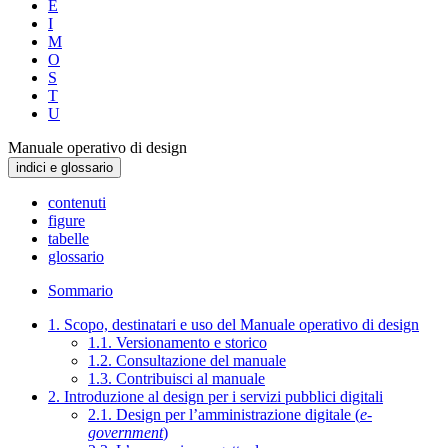
E
I
M
O
S
T
U
Manuale operativo di design
indici e glossario
contenuti
figure
tabelle
glossario
Sommario
1. Scopo, destinatari e uso del Manuale operativo di design
1.1. Versionamento e storico
1.2. Consultazione del manuale
1.3. Contribuisci al manuale
2. Introduzione al design per i servizi pubblici digitali
2.1. Design per l’amministrazione digitale (
e-
government
)