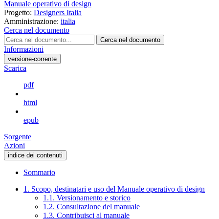
Manuale operativo di design
Progetto:
Designers Italia
Amministrazione:
italia
Cerca nel documento
Cerca nel documento
Informazioni
versione-corrente
Scarica
pdf
html
epub
Sorgente
Azioni
indice dei contenuti
Sommario
1. Scopo, destinatari e uso del Manuale operativo di design
1.1. Versionamento e storico
1.2. Consultazione del manuale
1.3. Contribuisci al manuale