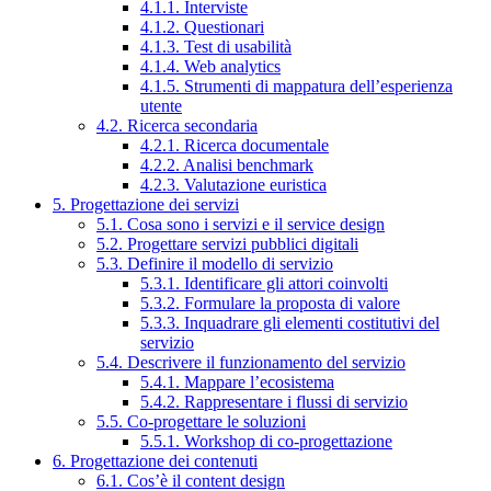
4.1.1. Interviste
4.1.2. Questionari
4.1.3. Test di usabilità
4.1.4. Web analytics
4.1.5. Strumenti di mappatura dell’esperienza
utente
4.2. Ricerca secondaria
4.2.1. Ricerca documentale
4.2.2. Analisi benchmark
4.2.3. Valutazione euristica
5. Progettazione dei servizi
5.1. Cosa sono i servizi e il service design
5.2. Progettare servizi pubblici digitali
5.3. Definire il modello di servizio
5.3.1. Identificare gli attori coinvolti
5.3.2. Formulare la proposta di valore
5.3.3. Inquadrare gli elementi costitutivi del
servizio
5.4. Descrivere il funzionamento del servizio
5.4.1. Mappare l’ecosistema
5.4.2. Rappresentare i flussi di servizio
5.5. Co-progettare le soluzioni
5.5.1. Workshop di co-progettazione
6. Progettazione dei contenuti
6.1. Cos’è il content design