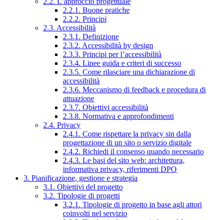
2.2. L’approccio progettuale
2.2.1. Buone pratiche
2.2.2. Principi
2.3. Accessibilità
2.3.1. Definizione
2.3.2. Accessibilità by design
2.3.3. Principi per l’accessibilità
2.3.4. Linee guida e criteri di successo
2.3.5. Come rilasciare una dichiarazione di
accessibilità
2.3.6. Meccanismo di feedback e procedura di
attuazione
2.3.7. Obiettivi accessibilità
2.3.8. Normativa e approfondimenti
2.4. Privacy
2.4.1. Come rispettare la privacy sin dalla
progettazione di un sito o servizio digitale
2.4.2. Richiedi il consenso quando necessario
2.4.3. Le basi del sito web: architettura,
informativa privacy, riferimenti DPO
3. Pianificazione, gestione e strategia
3.1. Obiettivi del progetto
3.2. Tipologie di progetti
3.2.1. Tipologie di progetto in base agli attori
coinvolti nel servizio