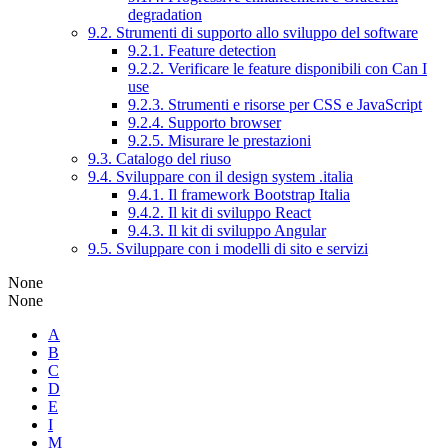
degradation
9.2. Strumenti di supporto allo sviluppo del software
9.2.1. Feature detection
9.2.2. Verificare le feature disponibili con Can I
use
9.2.3. Strumenti e risorse per CSS e JavaScript
9.2.4. Supporto browser
9.2.5. Misurare le prestazioni
9.3. Catalogo del riuso
9.4. Sviluppare con il design system .italia
9.4.1. Il framework Bootstrap Italia
9.4.2. Il kit di sviluppo React
9.4.3. Il kit di sviluppo Angular
9.5. Sviluppare con i modelli di sito e servizi
None
None
A
B
C
D
E
I
M