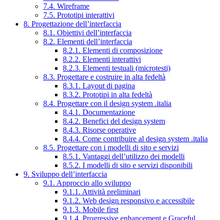
7.4. Wireframe
7.5. Prototipi interattivi
8. Progettazione dell’interfaccia
8.1. Obiettivi dell’interfaccia
8.2. Elementi dell’interfaccia
8.2.1. Elementi di composizione
8.2.2. Elementi interattivi
8.2.3. Elementi testuali (microtesti)
8.3. Progettare e costruire in alta fedeltà
8.3.1. Layout di pagina
8.3.2. Prototipi in alta fedeltà
8.4. Progettare con il design system .italia
8.4.1. Documentazione
8.4.2. Benefici del design system
8.4.3. Risorse operative
8.4.4. Come contribuire al design system .italia
8.5. Progettare con i modelli di sito e servizi
8.5.1. Vantaggi dell’utilizzo dei modelli
8.5.2. I modelli di sito e servizi disponibili
9. Sviluppo dell’interfaccia
9.1. Approccio allo sviluppo
9.1.1. Attività preliminari
9.1.2. Web design responsivo e accessibile
9.1.3. Mobile first
9.1.4. Progressive enhancement e Graceful