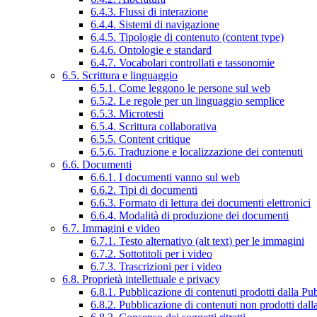
6.4.3. Flussi di interazione
6.4.4. Sistemi di navigazione
6.4.5. Tipologie di contenuto (content type)
6.4.6. Ontologie e standard
6.4.7. Vocabolari controllati e tassonomie
6.5. Scrittura e linguaggio
6.5.1. Come leggono le persone sul web
6.5.2. Le regole per un linguaggio semplice
6.5.3. Microtesti
6.5.4. Scrittura collaborativa
6.5.5. Content critique
6.5.6. Traduzione e localizzazione dei contenuti
6.6. Documenti
6.6.1. I documenti vanno sul web
6.6.2. Tipi di documenti
6.6.3. Formato di lettura dei documenti elettronici
6.6.4. Modalità di produzione dei documenti
6.7. Immagini e video
6.7.1. Testo alternativo (alt text) per le immagini
6.7.2. Sottotitoli per i video
6.7.3. Trascrizioni per i video
6.8. Proprietà intellettuale e privacy
6.8.1. Pubblicazione di contenuti prodotti dalla P
6.8.2. Pubblicazione di contenuti non prodotti dal