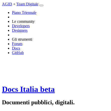
AGID
+
Team Digitale
Piano Triennale
Le community
Developers
Designers
Gli strumenti
Forum
Docs
GitHub
Docs Italia
beta
Documenti pubblici, digitali.