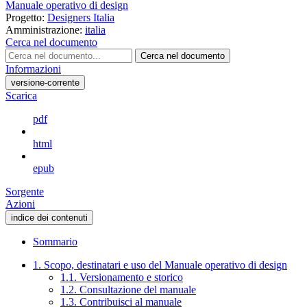
Manuale operativo di design
Progetto:
Designers Italia
Amministrazione:
italia
Cerca nel documento
Cerca nel documento
Informazioni
versione-corrente
Scarica
pdf
html
epub
Sorgente
Azioni
indice dei contenuti
Sommario
1. Scopo, destinatari e uso del Manuale operativo di design
1.1. Versionamento e storico
1.2. Consultazione del manuale
1.3. Contribuisci al manuale