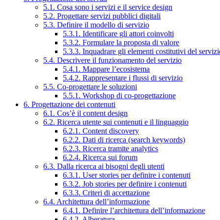
5.1. Cosa sono i servizi e il service design
5.2. Progettare servizi pubblici digitali
5.3. Definire il modello di servizio
5.3.1. Identificare gli attori coinvolti
5.3.2. Formulare la proposta di valore
5.3.3. Inquadrare gli elementi costitutivi del serviz
5.4. Descrivere il funzionamento del servizio
5.4.1. Mappare l’ecosistema
5.4.2. Rappresentare i flussi di servizio
5.5. Co-progettare le soluzioni
5.5.1. Workshop di co-progettazione
6. Progettazione dei contenuti
6.1. Cos’è il content design
6.2. Ricerca utente sui contenuti e il linguaggio
6.2.1. Content discovery
6.2.2. Dati di ricerca (search keywords)
6.2.3. Ricerca tramite analytics
6.2.4. Ricerca sui forum
6.3. Dalla ricerca ai bisogni degli utenti
6.3.1. User stories per definire i contenuti
6.3.2. Job stories per definire i contenuti
6.3.3. Criteri di accettazione
6.4. Architettura dell’informazione
6.4.1. Definire l’architettura dell’informazione
6.4.2. Alberatura