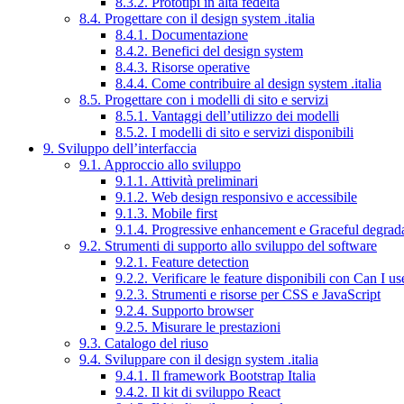
8.3.2. Prototipi in alta fedeltà
8.4. Progettare con il design system .italia
8.4.1. Documentazione
8.4.2. Benefici del design system
8.4.3. Risorse operative
8.4.4. Come contribuire al design system .italia
8.5. Progettare con i modelli di sito e servizi
8.5.1. Vantaggi dell’utilizzo dei modelli
8.5.2. I modelli di sito e servizi disponibili
9. Sviluppo dell’interfaccia
9.1. Approccio allo sviluppo
9.1.1. Attività preliminari
9.1.2. Web design responsivo e accessibile
9.1.3. Mobile first
9.1.4. Progressive enhancement e Graceful degrad
9.2. Strumenti di supporto allo sviluppo del software
9.2.1. Feature detection
9.2.2. Verificare le feature disponibili con Can I us
9.2.3. Strumenti e risorse per CSS e JavaScript
9.2.4. Supporto browser
9.2.5. Misurare le prestazioni
9.3. Catalogo del riuso
9.4. Sviluppare con il design system .italia
9.4.1. Il framework Bootstrap Italia
9.4.2. Il kit di sviluppo React