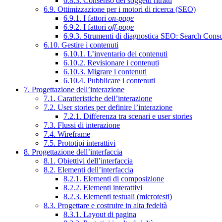
6.8.3. Consenso dei soggetti ritratti
6.9. Ottimizzazione per i motori di ricerca (SEO)
6.9.1. I fattori
on-page
6.9.2. I fattori
off-page
6.9.3. Strumenti di diagnostica SEO: Search Cons
6.10. Gestire i contenuti
6.10.1. L’inventario dei contenuti
6.10.2. Revisionare i contenuti
6.10.3. Migrare i contenuti
6.10.4. Pubblicare i contenuti
7. Progettazione dell’interazione
7.1. Caratteristiche dell’interazione
7.2. User stories per definire l’interazione
7.2.1. Differenza tra scenari e user stories
7.3. Flussi di interazione
7.4. Wireframe
7.5. Prototipi interattivi
8. Progettazione dell’interfaccia
8.1. Obiettivi dell’interfaccia
8.2. Elementi dell’interfaccia
8.2.1. Elementi di composizione
8.2.2. Elementi interattivi
8.2.3. Elementi testuali (microtesti)
8.3. Progettare e costruire in alta fedeltà
8.3.1. Layout di pagina