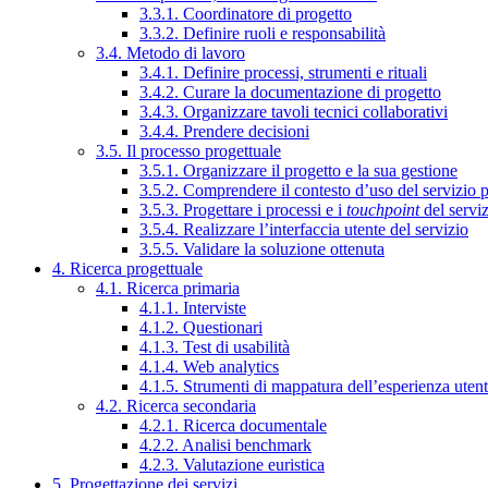
3.3.1. Coordinatore di progetto
3.3.2. Definire ruoli e responsabilità
3.4. Metodo di lavoro
3.4.1. Definire processi, strumenti e rituali
3.4.2. Curare la documentazione di progetto
3.4.3. Organizzare tavoli tecnici collaborativi
3.4.4. Prendere decisioni
3.5. Il processo progettuale
3.5.1. Organizzare il progetto e la sua gestione
3.5.2. Comprendere il contesto d’uso del servizio 
3.5.3. Progettare i processi e i
touchpoint
del servi
3.5.4. Realizzare l’interfaccia utente del servizio
3.5.5. Validare la soluzione ottenuta
4. Ricerca progettuale
4.1. Ricerca primaria
4.1.1. Interviste
4.1.2. Questionari
4.1.3. Test di usabilità
4.1.4. Web analytics
4.1.5. Strumenti di mappatura dell’esperienza uten
4.2. Ricerca secondaria
4.2.1. Ricerca documentale
4.2.2. Analisi benchmark
4.2.3. Valutazione euristica
5. Progettazione dei servizi