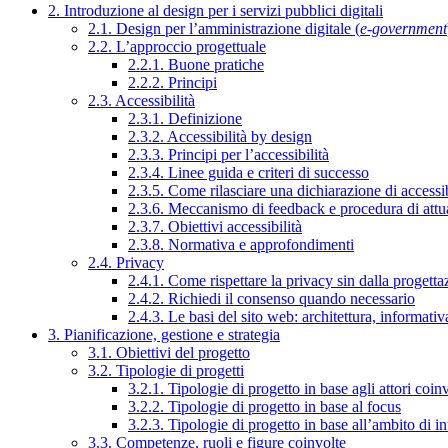
2. Introduzione al design per i servizi pubblici digitali
2.1. Design per l’amministrazione digitale (
e-government
2.2. L’approccio progettuale
2.2.1. Buone pratiche
2.2.2. Principi
2.3. Accessibilità
2.3.1. Definizione
2.3.2. Accessibilità by design
2.3.3. Principi per l’accessibilità
2.3.4. Linee guida e criteri di successo
2.3.5. Come rilasciare una dichiarazione di accessib
2.3.6. Meccanismo di feedback e procedura di attu
2.3.7. Obiettivi accessibilità
2.3.8. Normativa e approfondimenti
2.4. Privacy
2.4.1. Come rispettare la privacy sin dalla progettaz
2.4.2. Richiedi il consenso quando necessario
2.4.3. Le basi del sito web: architettura, informati
3. Pianificazione, gestione e strategia
3.1. Obiettivi del progetto
3.2. Tipologie di progetti
3.2.1. Tipologie di progetto in base agli attori coinv
3.2.2. Tipologie di progetto in base al focus
3.2.3. Tipologie di progetto in base all’ambito di i
3.3. Competenze, ruoli e figure coinvolte