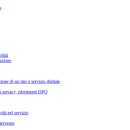
)
ilità
azione
ione di un sito o servizio digitale
va privacy, riferimenti DPO
olti nel servizio
ntervento