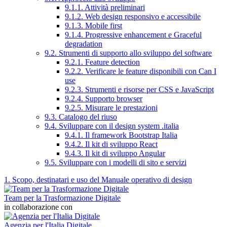
9.1.1. Attività preliminari
9.1.2. Web design responsivo e accessibile
9.1.3. Mobile first
9.1.4. Progressive enhancement e Graceful
degradation
9.2. Strumenti di supporto allo sviluppo del software
9.2.1. Feature detection
9.2.2. Verificare le feature disponibili con Can I
use
9.2.3. Strumenti e risorse per CSS e JavaScript
9.2.4. Supporto browser
9.2.5. Misurare le prestazioni
9.3. Catalogo del riuso
9.4. Sviluppare con il design system .italia
9.4.1. Il framework Bootstrap Italia
9.4.2. Il kit di sviluppo React
9.4.3. Il kit di sviluppo Angular
9.5. Sviluppare con i modelli di sito e servizi
1. Scopo, destinatari e uso del Manuale operativo di design
Team per la Trasformazione Digitale
in collaborazione con
Agenzia per l'Italia Digitale