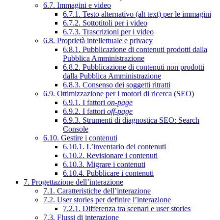
6.7. Immagini e video
6.7.1. Testo alternativo (alt text) per le immagini
6.7.2. Sottotitoli per i video
6.7.3. Trascrizioni per i video
6.8. Proprietà intellettuale e privacy
6.8.1. Pubblicazione di contenuti prodotti dalla
Pubblica Amministrazione
6.8.2. Pubblicazione di contenuti non prodotti
dalla Pubblica Amministrazione
6.8.3. Consenso dei soggetti ritratti
6.9. Ottimizzazione per i motori di ricerca (SEO)
6.9.1. I fattori
on-page
6.9.2. I fattori
off-page
6.9.3. Strumenti di diagnostica SEO: Search
Console
6.10. Gestire i contenuti
6.10.1. L’inventario dei contenuti
6.10.2. Revisionare i contenuti
6.10.3. Migrare i contenuti
6.10.4. Pubblicare i contenuti
7. Progettazione dell’interazione
7.1. Caratteristiche dell’interazione
7.2. User stories per definire l’interazione
7.2.1. Differenza tra scenari e user stories
7.3. Flussi di interazione