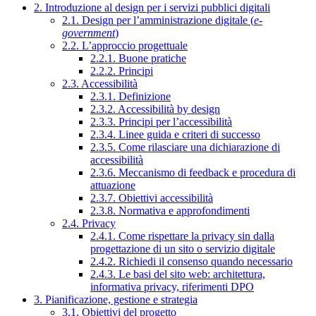
2. Introduzione al design per i servizi pubblici digitali
2.1. Design per l’amministrazione digitale (
e-
government
)
2.2. L’approccio progettuale
2.2.1. Buone pratiche
2.2.2. Principi
2.3. Accessibilità
2.3.1. Definizione
2.3.2. Accessibilità by design
2.3.3. Principi per l’accessibilità
2.3.4. Linee guida e criteri di successo
2.3.5. Come rilasciare una dichiarazione di
accessibilità
2.3.6. Meccanismo di feedback e procedura di
attuazione
2.3.7. Obiettivi accessibilità
2.3.8. Normativa e approfondimenti
2.4. Privacy
2.4.1. Come rispettare la privacy sin dalla
progettazione di un sito o servizio digitale
2.4.2. Richiedi il consenso quando necessario
2.4.3. Le basi del sito web: architettura,
informativa privacy, riferimenti DPO
3. Pianificazione, gestione e strategia
3.1. Obiettivi del progetto