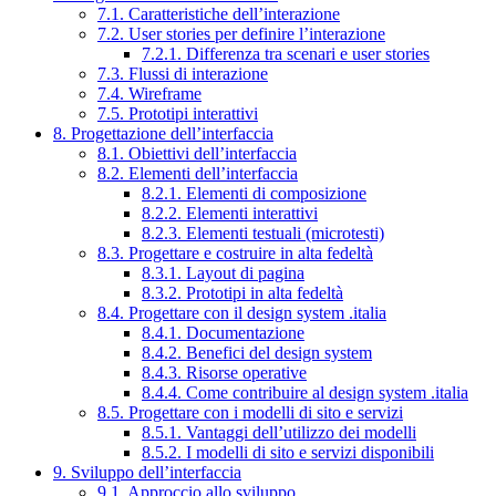
7.1. Caratteristiche dell’interazione
7.2. User stories per definire l’interazione
7.2.1. Differenza tra scenari e user stories
7.3. Flussi di interazione
7.4. Wireframe
7.5. Prototipi interattivi
8. Progettazione dell’interfaccia
8.1. Obiettivi dell’interfaccia
8.2. Elementi dell’interfaccia
8.2.1. Elementi di composizione
8.2.2. Elementi interattivi
8.2.3. Elementi testuali (microtesti)
8.3. Progettare e costruire in alta fedeltà
8.3.1. Layout di pagina
8.3.2. Prototipi in alta fedeltà
8.4. Progettare con il design system .italia
8.4.1. Documentazione
8.4.2. Benefici del design system
8.4.3. Risorse operative
8.4.4. Come contribuire al design system .italia
8.5. Progettare con i modelli di sito e servizi
8.5.1. Vantaggi dell’utilizzo dei modelli
8.5.2. I modelli di sito e servizi disponibili
9. Sviluppo dell’interfaccia
9.1. Approccio allo sviluppo