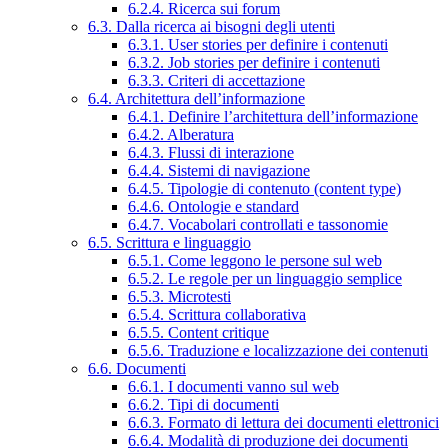
6.2.4. Ricerca sui forum
6.3. Dalla ricerca ai bisogni degli utenti
6.3.1. User stories per definire i contenuti
6.3.2. Job stories per definire i contenuti
6.3.3. Criteri di accettazione
6.4. Architettura dell’informazione
6.4.1. Definire l’architettura dell’informazione
6.4.2. Alberatura
6.4.3. Flussi di interazione
6.4.4. Sistemi di navigazione
6.4.5. Tipologie di contenuto (content type)
6.4.6. Ontologie e standard
6.4.7. Vocabolari controllati e tassonomie
6.5. Scrittura e linguaggio
6.5.1. Come leggono le persone sul web
6.5.2. Le regole per un linguaggio semplice
6.5.3. Microtesti
6.5.4. Scrittura collaborativa
6.5.5. Content critique
6.5.6. Traduzione e localizzazione dei contenuti
6.6. Documenti
6.6.1. I documenti vanno sul web
6.6.2. Tipi di documenti
6.6.3. Formato di lettura dei documenti elettronici
6.6.4. Modalità di produzione dei documenti