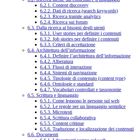
6.2.1. Content discovery
6.2.2. Dati di ricerca (search keywords)
6.2.3. Ricerca tramite analytics
6.2.4. Ricerca sui forum
6.3. Dalla ricerca ai bisogni degli utenti
6.3.1. User stories per definire i contenuti
6.3.2. Job stories per definire i contenuti
6.3.3. Criteri di accettazione
6.4. Architettura dell’informazione
6.4.1. Definire l’architettura dell’informazione
6.4.2. Alberatura
6.4.3. Flussi di interazione
6.4.4. Sistemi di navigazione
6.4.5. Tipologie di contenuto (content type)
6.4.6. Ontologie e standard
6.4.7. Vocabolari controllati e tassonomie
6.5. Scrittura e linguaggio
6.5.1. Come leggono le persone sul web
6.5.2. Le regole per un linguaggio semplice
6.5.3. Microtesti
6.5.4. Scrittura collaborativa
6.5.5. Content critique
6.5.6. Traduzione e localizzazione dei contenuti
6.6. Documenti