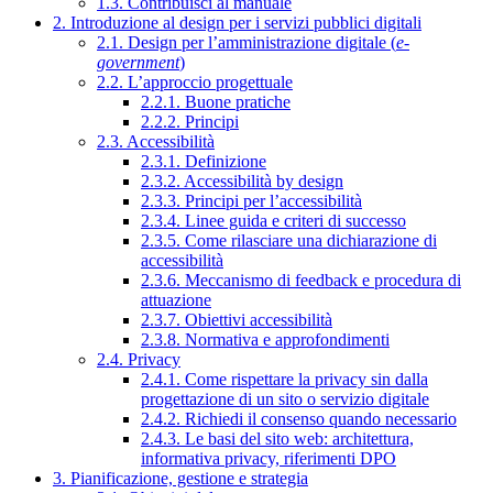
1.3. Contribuisci al manuale
2. Introduzione al design per i servizi pubblici digitali
2.1. Design per l’amministrazione digitale (
e-
government
)
2.2. L’approccio progettuale
2.2.1. Buone pratiche
2.2.2. Principi
2.3. Accessibilità
2.3.1. Definizione
2.3.2. Accessibilità by design
2.3.3. Principi per l’accessibilità
2.3.4. Linee guida e criteri di successo
2.3.5. Come rilasciare una dichiarazione di
accessibilità
2.3.6. Meccanismo di feedback e procedura di
attuazione
2.3.7. Obiettivi accessibilità
2.3.8. Normativa e approfondimenti
2.4. Privacy
2.4.1. Come rispettare la privacy sin dalla
progettazione di un sito o servizio digitale
2.4.2. Richiedi il consenso quando necessario
2.4.3. Le basi del sito web: architettura,
informativa privacy, riferimenti DPO
3. Pianificazione, gestione e strategia