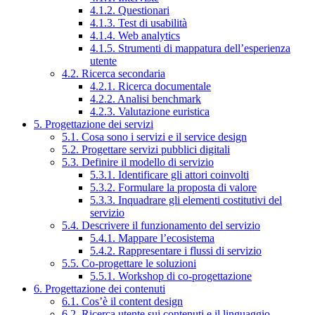
4.1.2. Questionari
4.1.3. Test di usabilità
4.1.4. Web analytics
4.1.5. Strumenti di mappatura dell’esperienza
utente
4.2. Ricerca secondaria
4.2.1. Ricerca documentale
4.2.2. Analisi benchmark
4.2.3. Valutazione euristica
5. Progettazione dei servizi
5.1. Cosa sono i servizi e il service design
5.2. Progettare servizi pubblici digitali
5.3. Definire il modello di servizio
5.3.1. Identificare gli attori coinvolti
5.3.2. Formulare la proposta di valore
5.3.3. Inquadrare gli elementi costitutivi del
servizio
5.4. Descrivere il funzionamento del servizio
5.4.1. Mappare l’ecosistema
5.4.2. Rappresentare i flussi di servizio
5.5. Co-progettare le soluzioni
5.5.1. Workshop di co-progettazione
6. Progettazione dei contenuti
6.1. Cos’è il content design
6.2. Ricerca utente sui contenuti e il linguaggio