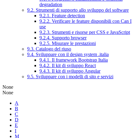
degradation
9.2. Strumenti di supporto allo sviluppo del software
9.2.1. Feature detection
9.2.2. Verificare le feature disponibili con Can I
use
9.2.3. Strumenti e risorse per CSS e JavaScript
9.2.4. Supporto browser
9.2.5. Misurare le prestazioni
9.3. Catalogo del riuso
9.4. Sviluppare con il design system .italia
9.4.1. Il framework Bootstrap Italia
9.4.2. Il kit di sviluppo React
9.4.3. Il kit di sviluppo Angular
9.5. Sviluppare con i modelli di sito e servizi
None
None
A
B
C
D
E
I
M