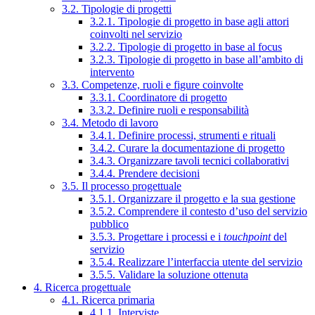
3.2. Tipologie di progetti
3.2.1. Tipologie di progetto in base agli attori
coinvolti nel servizio
3.2.2. Tipologie di progetto in base al focus
3.2.3. Tipologie di progetto in base all’ambito di
intervento
3.3. Competenze, ruoli e figure coinvolte
3.3.1. Coordinatore di progetto
3.3.2. Definire ruoli e responsabilità
3.4. Metodo di lavoro
3.4.1. Definire processi, strumenti e rituali
3.4.2. Curare la documentazione di progetto
3.4.3. Organizzare tavoli tecnici collaborativi
3.4.4. Prendere decisioni
3.5. Il processo progettuale
3.5.1. Organizzare il progetto e la sua gestione
3.5.2. Comprendere il contesto d’uso del servizio
pubblico
3.5.3. Progettare i processi e i
touchpoint
del
servizio
3.5.4. Realizzare l’interfaccia utente del servizio
3.5.5. Validare la soluzione ottenuta
4. Ricerca progettuale
4.1. Ricerca primaria
4.1.1. Interviste