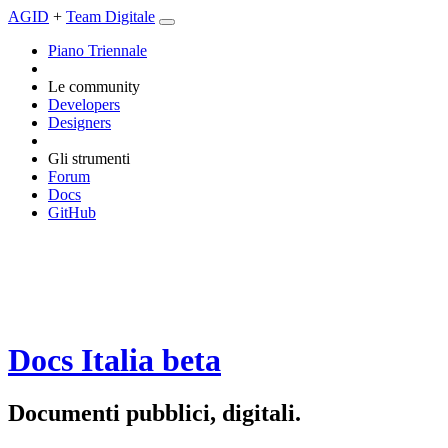
AGID
+
Team Digitale
Piano Triennale
Le community
Developers
Designers
Gli strumenti
Forum
Docs
GitHub
Docs Italia
beta
Documenti pubblici, digitali.