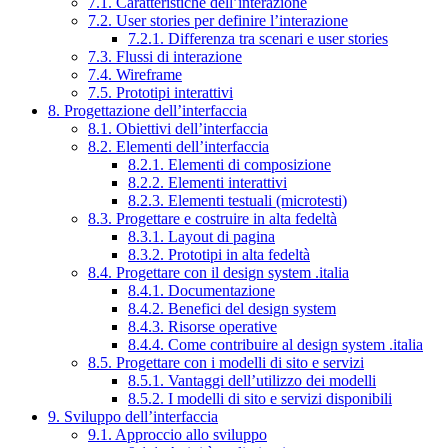
7.1. Caratteristiche dell’interazione
7.2. User stories per definire l’interazione
7.2.1. Differenza tra scenari e user stories
7.3. Flussi di interazione
7.4. Wireframe
7.5. Prototipi interattivi
8. Progettazione dell’interfaccia
8.1. Obiettivi dell’interfaccia
8.2. Elementi dell’interfaccia
8.2.1. Elementi di composizione
8.2.2. Elementi interattivi
8.2.3. Elementi testuali (microtesti)
8.3. Progettare e costruire in alta fedeltà
8.3.1. Layout di pagina
8.3.2. Prototipi in alta fedeltà
8.4. Progettare con il design system .italia
8.4.1. Documentazione
8.4.2. Benefici del design system
8.4.3. Risorse operative
8.4.4. Come contribuire al design system .italia
8.5. Progettare con i modelli di sito e servizi
8.5.1. Vantaggi dell’utilizzo dei modelli
8.5.2. I modelli di sito e servizi disponibili
9. Sviluppo dell’interfaccia
9.1. Approccio allo sviluppo