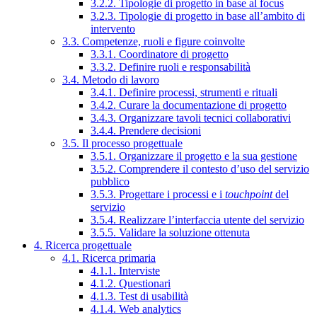
3.2.2. Tipologie di progetto in base al focus
3.2.3. Tipologie di progetto in base all’ambito di
intervento
3.3. Competenze, ruoli e figure coinvolte
3.3.1. Coordinatore di progetto
3.3.2. Definire ruoli e responsabilità
3.4. Metodo di lavoro
3.4.1. Definire processi, strumenti e rituali
3.4.2. Curare la documentazione di progetto
3.4.3. Organizzare tavoli tecnici collaborativi
3.4.4. Prendere decisioni
3.5. Il processo progettuale
3.5.1. Organizzare il progetto e la sua gestione
3.5.2. Comprendere il contesto d’uso del servizio
pubblico
3.5.3. Progettare i processi e i
touchpoint
del
servizio
3.5.4. Realizzare l’interfaccia utente del servizio
3.5.5. Validare la soluzione ottenuta
4. Ricerca progettuale
4.1. Ricerca primaria
4.1.1. Interviste
4.1.2. Questionari
4.1.3. Test di usabilità
4.1.4. Web analytics