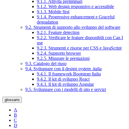
9.1.1. Attività preliminari
9.1.2. Web design responsivo e accessibile
9.1.3. Mobile first
9.1.4. Progressive enhancement e Graceful
degradation
9.2. Strumenti di supporto allo sviluppo del software
9.2.1. Feature detection
9.2.2. Verificare le feature disponibili con Can I
use
9.2.3. Strumenti e risorse per CSS e JavaScript
9.2.4. Supporto browser
9.2.5. Misurare le prestazioni
9.3. Catalogo del riuso
9.4. Sviluppare con il design system .italia
9.4.1. Il framework Bootstrap Italia
9.4.2. Il kit di sviluppo React
9.4.3. Il kit di sviluppo Angular
9.5. Sviluppare con i modelli di sito e servizi
glossario
A
B
C
D