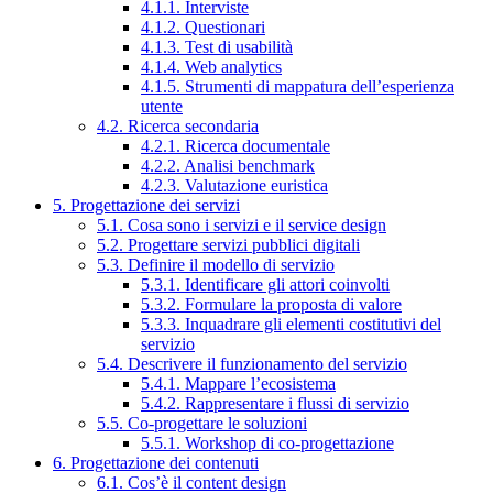
4.1.1. Interviste
4.1.2. Questionari
4.1.3. Test di usabilità
4.1.4. Web analytics
4.1.5. Strumenti di mappatura dell’esperienza
utente
4.2. Ricerca secondaria
4.2.1. Ricerca documentale
4.2.2. Analisi benchmark
4.2.3. Valutazione euristica
5. Progettazione dei servizi
5.1. Cosa sono i servizi e il service design
5.2. Progettare servizi pubblici digitali
5.3. Definire il modello di servizio
5.3.1. Identificare gli attori coinvolti
5.3.2. Formulare la proposta di valore
5.3.3. Inquadrare gli elementi costitutivi del
servizio
5.4. Descrivere il funzionamento del servizio
5.4.1. Mappare l’ecosistema
5.4.2. Rappresentare i flussi di servizio
5.5. Co-progettare le soluzioni
5.5.1. Workshop di co-progettazione
6. Progettazione dei contenuti
6.1. Cos’è il content design