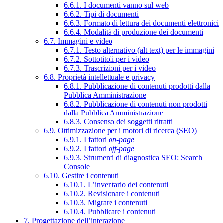
6.6.1. I documenti vanno sul web
6.6.2. Tipi di documenti
6.6.3. Formato di lettura dei documenti elettronici
6.6.4. Modalità di produzione dei documenti
6.7. Immagini e video
6.7.1. Testo alternativo (alt text) per le immagini
6.7.2. Sottotitoli per i video
6.7.3. Trascrizioni per i video
6.8. Proprietà intellettuale e privacy
6.8.1. Pubblicazione di contenuti prodotti dalla
Pubblica Amministrazione
6.8.2. Pubblicazione di contenuti non prodotti
dalla Pubblica Amministrazione
6.8.3. Consenso dei soggetti ritratti
6.9. Ottimizzazione per i motori di ricerca (SEO)
6.9.1. I fattori
on-page
6.9.2. I fattori
off-page
6.9.3. Strumenti di diagnostica SEO: Search
Console
6.10. Gestire i contenuti
6.10.1. L’inventario dei contenuti
6.10.2. Revisionare i contenuti
6.10.3. Migrare i contenuti
6.10.4. Pubblicare i contenuti
7. Progettazione dell’interazione