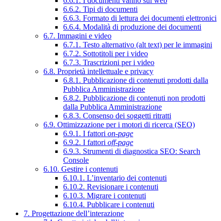
6.6.1. I documenti vanno sul web
6.6.2. Tipi di documenti
6.6.3. Formato di lettura dei documenti elettronici
6.6.4. Modalità di produzione dei documenti
6.7. Immagini e video
6.7.1. Testo alternativo (alt text) per le immagini
6.7.2. Sottotitoli per i video
6.7.3. Trascrizioni per i video
6.8. Proprietà intellettuale e privacy
6.8.1. Pubblicazione di contenuti prodotti dalla
Pubblica Amministrazione
6.8.2. Pubblicazione di contenuti non prodotti
dalla Pubblica Amministrazione
6.8.3. Consenso dei soggetti ritratti
6.9. Ottimizzazione per i motori di ricerca (SEO)
6.9.1. I fattori
on-page
6.9.2. I fattori
off-page
6.9.3. Strumenti di diagnostica SEO: Search
Console
6.10. Gestire i contenuti
6.10.1. L’inventario dei contenuti
6.10.2. Revisionare i contenuti
6.10.3. Migrare i contenuti
6.10.4. Pubblicare i contenuti
7. Progettazione dell’interazione