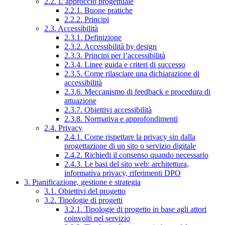
2.2. L’approccio progettuale
2.2.1. Buone pratiche
2.2.2. Principi
2.3. Accessibilità
2.3.1. Definizione
2.3.2. Accessibilità by design
2.3.3. Principi per l’accessibilità
2.3.4. Linee guida e criteri di successo
2.3.5. Come rilasciare una dichiarazione di
accessibilità
2.3.6. Meccanismo di feedback e procedura di
attuazione
2.3.7. Obiettivi accessibilità
2.3.8. Normativa e approfondimenti
2.4. Privacy
2.4.1. Come rispettare la privacy sin dalla
progettazione di un sito o servizio digitale
2.4.2. Richiedi il consenso quando necessario
2.4.3. Le basi del sito web: architettura,
informativa privacy, riferimenti DPO
3. Pianificazione, gestione e strategia
3.1. Obiettivi del progetto
3.2. Tipologie di progetti
3.2.1. Tipologie di progetto in base agli attori
coinvolti nel servizio