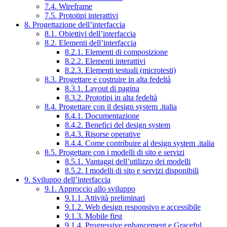
7.4. Wireframe
7.5. Prototipi interattivi
8. Progettazione dell’interfaccia
8.1. Obiettivi dell’interfaccia
8.2. Elementi dell’interfaccia
8.2.1. Elementi di composizione
8.2.2. Elementi interattivi
8.2.3. Elementi testuali (microtesti)
8.3. Progettare e costruire in alta fedeltà
8.3.1. Layout di pagina
8.3.2. Prototipi in alta fedeltà
8.4. Progettare con il design system .italia
8.4.1. Documentazione
8.4.2. Benefici del design system
8.4.3. Risorse operative
8.4.4. Come contribuire al design system .italia
8.5. Progettare con i modelli di sito e servizi
8.5.1. Vantaggi dell’utilizzo dei modelli
8.5.2. I modelli di sito e servizi disponibili
9. Sviluppo dell’interfaccia
9.1. Approccio allo sviluppo
9.1.1. Attività preliminari
9.1.2. Web design responsivo e accessibile
9.1.3. Mobile first
9.1.4. Progressive enhancement e Graceful