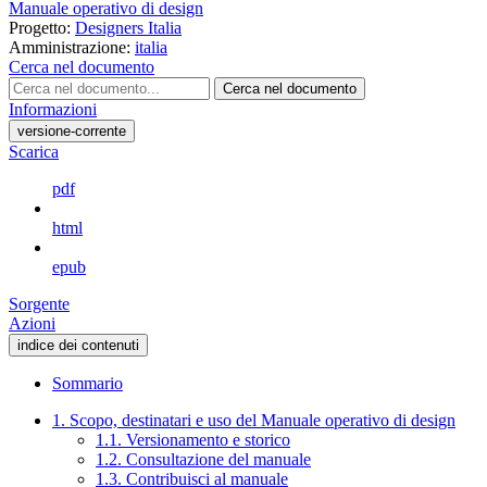
Manuale operativo di design
Progetto:
Designers Italia
Amministrazione:
italia
Cerca nel documento
Cerca nel documento
Informazioni
versione-corrente
Scarica
pdf
html
epub
Sorgente
Azioni
indice dei contenuti
Sommario
1. Scopo, destinatari e uso del Manuale operativo di design
1.1. Versionamento e storico
1.2. Consultazione del manuale
1.3. Contribuisci al manuale