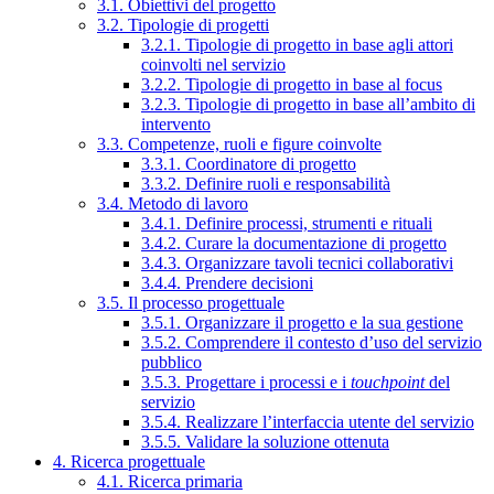
3.1. Obiettivi del progetto
3.2. Tipologie di progetti
3.2.1. Tipologie di progetto in base agli attori
coinvolti nel servizio
3.2.2. Tipologie di progetto in base al focus
3.2.3. Tipologie di progetto in base all’ambito di
intervento
3.3. Competenze, ruoli e figure coinvolte
3.3.1. Coordinatore di progetto
3.3.2. Definire ruoli e responsabilità
3.4. Metodo di lavoro
3.4.1. Definire processi, strumenti e rituali
3.4.2. Curare la documentazione di progetto
3.4.3. Organizzare tavoli tecnici collaborativi
3.4.4. Prendere decisioni
3.5. Il processo progettuale
3.5.1. Organizzare il progetto e la sua gestione
3.5.2. Comprendere il contesto d’uso del servizio
pubblico
3.5.3. Progettare i processi e i
touchpoint
del
servizio
3.5.4. Realizzare l’interfaccia utente del servizio
3.5.5. Validare la soluzione ottenuta
4. Ricerca progettuale
4.1. Ricerca primaria