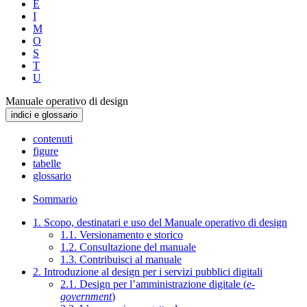
E
I
M
O
S
T
U
Manuale operativo di design
indici e glossario
contenuti
figure
tabelle
glossario
Sommario
1. Scopo, destinatari e uso del Manuale operativo di design
1.1. Versionamento e storico
1.2. Consultazione del manuale
1.3. Contribuisci al manuale
2. Introduzione al design per i servizi pubblici digitali
2.1. Design per l’amministrazione digitale (
e-
government
)