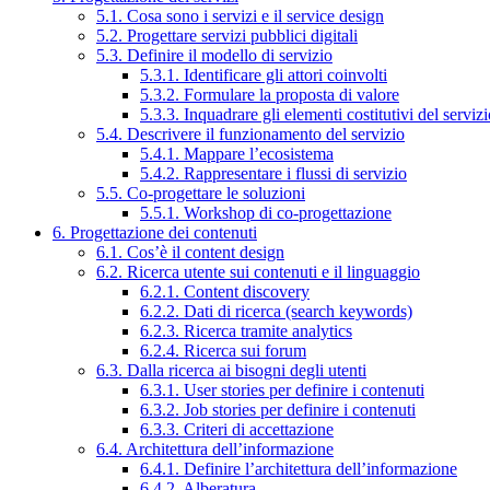
5.1. Cosa sono i servizi e il service design
5.2. Progettare servizi pubblici digitali
5.3. Definire il modello di servizio
5.3.1. Identificare gli attori coinvolti
5.3.2. Formulare la proposta di valore
5.3.3. Inquadrare gli elementi costitutivi del serviz
5.4. Descrivere il funzionamento del servizio
5.4.1. Mappare l’ecosistema
5.4.2. Rappresentare i flussi di servizio
5.5. Co-progettare le soluzioni
5.5.1. Workshop di co-progettazione
6. Progettazione dei contenuti
6.1. Cos’è il content design
6.2. Ricerca utente sui contenuti e il linguaggio
6.2.1. Content discovery
6.2.2. Dati di ricerca (search keywords)
6.2.3. Ricerca tramite analytics
6.2.4. Ricerca sui forum
6.3. Dalla ricerca ai bisogni degli utenti
6.3.1. User stories per definire i contenuti
6.3.2. Job stories per definire i contenuti
6.3.3. Criteri di accettazione
6.4. Architettura dell’informazione
6.4.1. Definire l’architettura dell’informazione
6.4.2. Alberatura