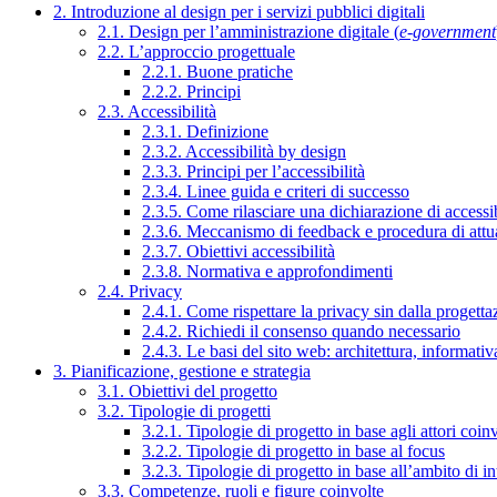
2. Introduzione al design per i servizi pubblici digitali
2.1. Design per l’amministrazione digitale (
e-government
2.2. L’approccio progettuale
2.2.1. Buone pratiche
2.2.2. Principi
2.3. Accessibilità
2.3.1. Definizione
2.3.2. Accessibilità by design
2.3.3. Principi per l’accessibilità
2.3.4. Linee guida e criteri di successo
2.3.5. Come rilasciare una dichiarazione di accessib
2.3.6. Meccanismo di feedback e procedura di attu
2.3.7. Obiettivi accessibilità
2.3.8. Normativa e approfondimenti
2.4. Privacy
2.4.1. Come rispettare la privacy sin dalla progettaz
2.4.2. Richiedi il consenso quando necessario
2.4.3. Le basi del sito web: architettura, informati
3. Pianificazione, gestione e strategia
3.1. Obiettivi del progetto
3.2. Tipologie di progetti
3.2.1. Tipologie di progetto in base agli attori coinv
3.2.2. Tipologie di progetto in base al focus
3.2.3. Tipologie di progetto in base all’ambito di i
3.3. Competenze, ruoli e figure coinvolte