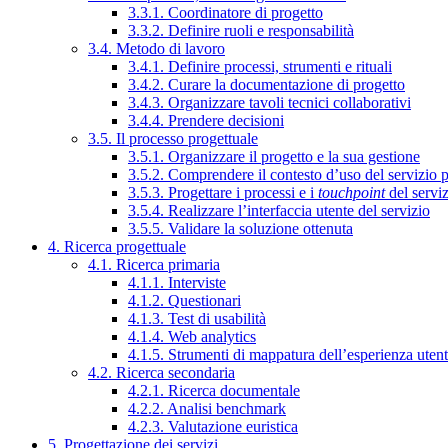
3.3.1. Coordinatore di progetto
3.3.2. Definire ruoli e responsabilità
3.4. Metodo di lavoro
3.4.1. Definire processi, strumenti e rituali
3.4.2. Curare la documentazione di progetto
3.4.3. Organizzare tavoli tecnici collaborativi
3.4.4. Prendere decisioni
3.5. Il processo progettuale
3.5.1. Organizzare il progetto e la sua gestione
3.5.2. Comprendere il contesto d’uso del servizio 
3.5.3. Progettare i processi e i
touchpoint
del servi
3.5.4. Realizzare l’interfaccia utente del servizio
3.5.5. Validare la soluzione ottenuta
4. Ricerca progettuale
4.1. Ricerca primaria
4.1.1. Interviste
4.1.2. Questionari
4.1.3. Test di usabilità
4.1.4. Web analytics
4.1.5. Strumenti di mappatura dell’esperienza uten
4.2. Ricerca secondaria
4.2.1. Ricerca documentale
4.2.2. Analisi benchmark
4.2.3. Valutazione euristica
5. Progettazione dei servizi