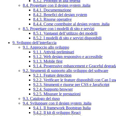
8.3.2. Prototipi in alta fedeltà
8.4. Progettare con il design system .italia
8.4.1. Documentazione
8.4.2. Benefici del design system
8.4.3. Risorse operative
8.4.4. Come contribuire al design system .italia
8.5. Progettare con i modelli di sito e servizi
8.5.1. Vantaggi dell’utilizzo dei modelli
8.5.2. I modelli di sito e servizi disponibili
9. Sviluppo dell’interfaccia
9.1. Approccio allo sviluppo
9.1.1. Attività preliminari
9.1.2. Web design responsivo e accessibile
9.1.3. Mobile first
9.1.4. Progressive enhancement e Graceful degrad
9.2. Strumenti di supporto allo sviluppo del software
9.2.1. Feature detection
9.2.2. Verificare le feature disponibili con Can I us
9.2.3. Strumenti e risorse per CSS e JavaScript
9.2.4. Supporto browser
9.2.5. Misurare le prestazioni
9.3. Catalogo del riuso
9.4. Sviluppare con il design system .italia
9.4.1. Il framework Bootstrap Italia
9.4.2. Il kit di sviluppo React