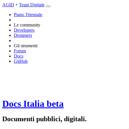
AGID
+
Team Digitale
Piano Triennale
Le community
Developers
Designers
Gli strumenti
Forum
Docs
GitHub
Docs Italia
beta
Documenti pubblici, digitali.