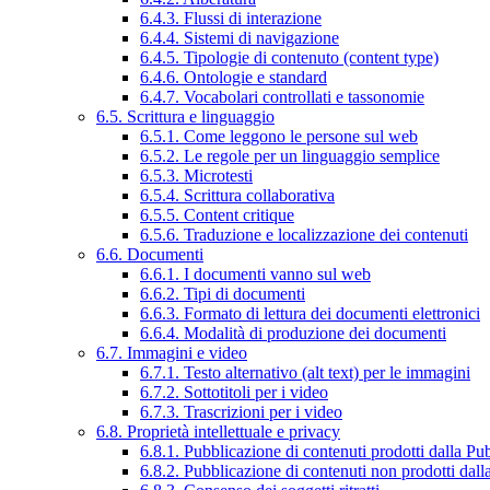
6.4.3. Flussi di interazione
6.4.4. Sistemi di navigazione
6.4.5. Tipologie di contenuto (content type)
6.4.6. Ontologie e standard
6.4.7. Vocabolari controllati e tassonomie
6.5. Scrittura e linguaggio
6.5.1. Come leggono le persone sul web
6.5.2. Le regole per un linguaggio semplice
6.5.3. Microtesti
6.5.4. Scrittura collaborativa
6.5.5. Content critique
6.5.6. Traduzione e localizzazione dei contenuti
6.6. Documenti
6.6.1. I documenti vanno sul web
6.6.2. Tipi di documenti
6.6.3. Formato di lettura dei documenti elettronici
6.6.4. Modalità di produzione dei documenti
6.7. Immagini e video
6.7.1. Testo alternativo (alt text) per le immagini
6.7.2. Sottotitoli per i video
6.7.3. Trascrizioni per i video
6.8. Proprietà intellettuale e privacy
6.8.1. Pubblicazione di contenuti prodotti dalla P
6.8.2. Pubblicazione di contenuti non prodotti dal