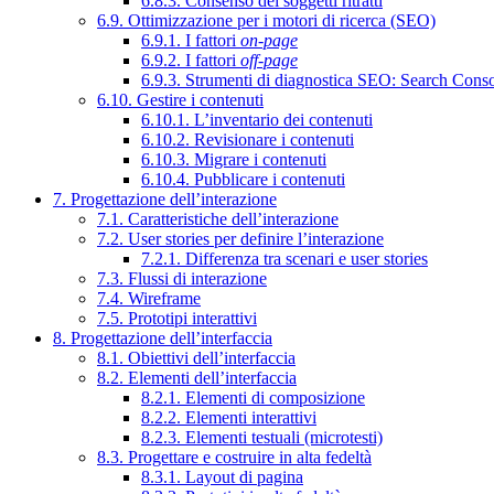
6.8.3. Consenso dei soggetti ritratti
6.9. Ottimizzazione per i motori di ricerca (SEO)
6.9.1. I fattori
on-page
6.9.2. I fattori
off-page
6.9.3. Strumenti di diagnostica SEO: Search Cons
6.10. Gestire i contenuti
6.10.1. L’inventario dei contenuti
6.10.2. Revisionare i contenuti
6.10.3. Migrare i contenuti
6.10.4. Pubblicare i contenuti
7. Progettazione dell’interazione
7.1. Caratteristiche dell’interazione
7.2. User stories per definire l’interazione
7.2.1. Differenza tra scenari e user stories
7.3. Flussi di interazione
7.4. Wireframe
7.5. Prototipi interattivi
8. Progettazione dell’interfaccia
8.1. Obiettivi dell’interfaccia
8.2. Elementi dell’interfaccia
8.2.1. Elementi di composizione
8.2.2. Elementi interattivi
8.2.3. Elementi testuali (microtesti)
8.3. Progettare e costruire in alta fedeltà
8.3.1. Layout di pagina