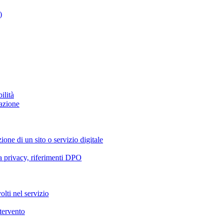
)
ilità
azione
ione di un sito o servizio digitale
va privacy, riferimenti DPO
olti nel servizio
ntervento