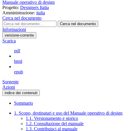
Manuale operativo di design
Progetto:
Designers Italia
Amministrazione:
italia
Cerca nel documento
Cerca nel documento
Informazioni
versione-corrente
Scarica
pdf
html
epub
Sorgente
Azioni
indice dei contenuti
Sommario
1. Scopo, destinatari e uso del Manuale operativo di design
1.1. Versionamento e storico
1.2. Consultazione del manuale
1.3. Contribuisci al manuale