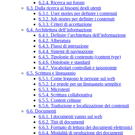
6.2.4. Ricerca sui forum
6.3. Dalla ricerca ai bisogni degli utenti
6.3.1. User stories per definire i contenuti
6.3.2. Job stories per definire i contenuti
6.3.3. Criteri di accettazione
6.4. Architettura dell’informazione
6.4.1. Definire l’architettura dell’informazione
6.4.2. Alberatura
6.4.3. Flussi di interazione
6.4.4. Sistemi di navigazione
6.4.5. Tipologie di contenuto (content type)
6.4.6. Ontologie e standard
6.4.7. Vocabolari controllati e tassonomie
6.5. Scrittura e linguaggio
6.5.1. Come leggono le persone sul web
6.5.2. Le regole per un linguaggio semplice
6.5.3. Microtesti
6.5.4. Scrittura collaborativa
6.5.5. Content critique
6.5.6. Traduzione e localizzazione dei contenuti
6.6. Documenti
6.6.1. I documenti vanno sul web
6.6.2. Tipi di documenti
6.6.3. Formato di lettura dei documenti elettronici
6.6.4. Modalità di produzione dei documenti