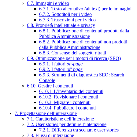
6.7. Immagini e video
6.7.1. Testo alternativo (alt text) per le immagini
6.7.2. Sottotitoli per i video
6.7.3. Trascrizioni per i video
6.8. Proprietà intellettuale e privacy
6.8.1. Pubblicazione di contenuti prodotti dalla
Pubblica Amministrazione
6.8.2. Pubblicazione di contenuti non prodotti
dalla Pubblica Amministrazione
6.8.3. Consenso dei soggetti ritratti
6.9. Ottimizzazione per i motori di ricerca (SEO)
6.9.1. I fattori
on-page
6.9.2. I fattori
off-page
6.9.3. Strumenti di diagnostica SEO: Search
Console
6.10. Gestire i contenuti
6.10.1. L’inventario dei contenuti
6.10.2. Revisionare i contenuti
6.10.3. Migrare i contenuti
6.10.4. Pubblicare i contenuti
7. Progettazione dell’interazione
7.1. Caratteristiche dell’interazione
7.2. User stories per definire l’interazione
7.2.1. Differenza tra scenari e user stories
7.3. Flussi di interazione