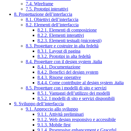
7.4. Wireframe
7.5. Prototipi interattivi
8. Progettazione dell’interfaccia
8.1. Obiettivi dell’interfaccia
8.2. Elementi dell’interfaccia
8.2.1. Elementi di composizione
8.2.2. Elementi interattivi
8.2.3. Elementi testuali (microtesti)
8.3. Progettare e costruire in alta fedeltà
8.3.1. Layout di pagina
8.3.2. Prototipi in alta fedeltà
8.4. Progettare con il design system .italia
8.4.1. Documentazione
8.4.2. Benefici del design system
8.4.3. Risorse operative
8.4.4. Come contribuire al design system .italia
8.5. Progettare con i modelli di sito e servizi
8.5.1. Vantaggi dell’utilizzo dei modelli
8.5.2. I modelli di sito e servizi disponibili
9. Sviluppo dell’interfaccia
9.1. Approccio allo sviluppo
9.1.1. Attività preliminari
9.1.2. Web design responsivo e accessibile
9.1.3. Mobile first
9.1.4. Progressive enhancement e Graceful