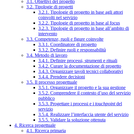
3.1. Obiettivi del progetto
3.2. Tipologie di progetti
3.2.1. Tipologie di progetto in base agli attori
coinvolti nel servizio
3.2.2. Tipologie di progetto in base al focus
3.2.3. Tipologie di progetto in base all’ambito di
intervento
3.3. Competenze, ruoli e figure coinvolte
3.3.1. Coordinatore di progetto
3.3.2. Definire ruoli e responsabilità
3.4. Metodo di lavoro
3.4.1. Definire processi, strumenti e rituali
3.4.2. Curare la documentazione di progetto
3.4.3. Organizzare tavoli tecnici collaborativi
3.4.4. Prendere decisioni
3.5. Il processo progettuale
3.5.1. Organizzare il progetto e la sua gestione
3.5.2. Comprendere il contesto d’uso del servizio
pubblico
3.5.3. Progettare i processi e i
touchpoint
del
servizio
3.5.4. Realizzare l’interfaccia utente del servizio
3.5.5. Validare la soluzione ottenuta
4. Ricerca progettuale
4.1. Ricerca primaria