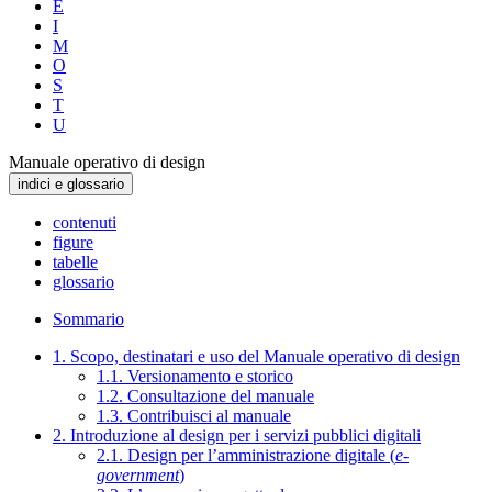
E
I
M
O
S
T
U
Manuale operativo di design
indici e glossario
contenuti
figure
tabelle
glossario
Sommario
1. Scopo, destinatari e uso del Manuale operativo di design
1.1. Versionamento e storico
1.2. Consultazione del manuale
1.3. Contribuisci al manuale
2. Introduzione al design per i servizi pubblici digitali
2.1. Design per l’amministrazione digitale (
e-
government
)