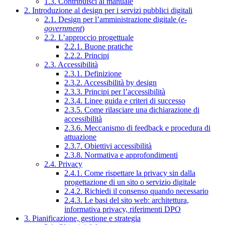
1.3. Contribuisci al manuale
2. Introduzione al design per i servizi pubblici digitali
2.1. Design per l’amministrazione digitale (
e-
government
)
2.2. L’approccio progettuale
2.2.1. Buone pratiche
2.2.2. Principi
2.3. Accessibilità
2.3.1. Definizione
2.3.2. Accessibilità by design
2.3.3. Principi per l’accessibilità
2.3.4. Linee guida e criteri di successo
2.3.5. Come rilasciare una dichiarazione di
accessibilità
2.3.6. Meccanismo di feedback e procedura di
attuazione
2.3.7. Obiettivi accessibilità
2.3.8. Normativa e approfondimenti
2.4. Privacy
2.4.1. Come rispettare la privacy sin dalla
progettazione di un sito o servizio digitale
2.4.2. Richiedi il consenso quando necessario
2.4.3. Le basi del sito web: architettura,
informativa privacy, riferimenti DPO
3. Pianificazione, gestione e strategia