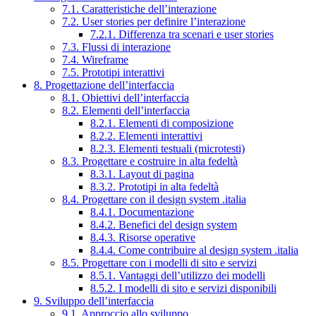
7.1. Caratteristiche dell’interazione
7.2. User stories per definire l’interazione
7.2.1. Differenza tra scenari e user stories
7.3. Flussi di interazione
7.4. Wireframe
7.5. Prototipi interattivi
8. Progettazione dell’interfaccia
8.1. Obiettivi dell’interfaccia
8.2. Elementi dell’interfaccia
8.2.1. Elementi di composizione
8.2.2. Elementi interattivi
8.2.3. Elementi testuali (microtesti)
8.3. Progettare e costruire in alta fedeltà
8.3.1. Layout di pagina
8.3.2. Prototipi in alta fedeltà
8.4. Progettare con il design system .italia
8.4.1. Documentazione
8.4.2. Benefici del design system
8.4.3. Risorse operative
8.4.4. Come contribuire al design system .italia
8.5. Progettare con i modelli di sito e servizi
8.5.1. Vantaggi dell’utilizzo dei modelli
8.5.2. I modelli di sito e servizi disponibili
9. Sviluppo dell’interfaccia
9.1. Approccio allo sviluppo