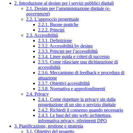
2. Introduzione al design per i servizi pubblici digitali
2.1. Design per l’amministrazione digitale (
e-
government
)
2.2. L’approccio progettuale
2.2.1. Buone pratiche
2.2.2. Principi
2.3. Accessibilità
2.3.1. Definizione
2.3.2. Accessibilità by design
2.3.3. Principi per l’accessibilità
2.3.4. Linee guida e criteri di successo
2.3.5. Come rilasciare una dichiarazione di
accessibilità
2.3.6. Meccanismo di feedback e procedura di
attuazione
2.3.7. Obiettivi accessibilità
2.3.8. Normativa e approfondimenti
2.4. Privacy
2.4.1. Come rispettare la privacy sin dalla
progettazione di un sito o servizio digitale
2.4.2. Richiedi il consenso quando necessario
2.4.3. Le basi del sito web: architettura,
informativa privacy, riferimenti DPO
3. Pianificazione, gestione e strategia
3.1. Obiettivi del progetto