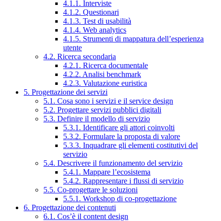
4.1.1. Interviste
4.1.2. Questionari
4.1.3. Test di usabilità
4.1.4. Web analytics
4.1.5. Strumenti di mappatura dell’esperienza
utente
4.2. Ricerca secondaria
4.2.1. Ricerca documentale
4.2.2. Analisi benchmark
4.2.3. Valutazione euristica
5. Progettazione dei servizi
5.1. Cosa sono i servizi e il service design
5.2. Progettare servizi pubblici digitali
5.3. Definire il modello di servizio
5.3.1. Identificare gli attori coinvolti
5.3.2. Formulare la proposta di valore
5.3.3. Inquadrare gli elementi costitutivi del
servizio
5.4. Descrivere il funzionamento del servizio
5.4.1. Mappare l’ecosistema
5.4.2. Rappresentare i flussi di servizio
5.5. Co-progettare le soluzioni
5.5.1. Workshop di co-progettazione
6. Progettazione dei contenuti
6.1. Cos’è il content design