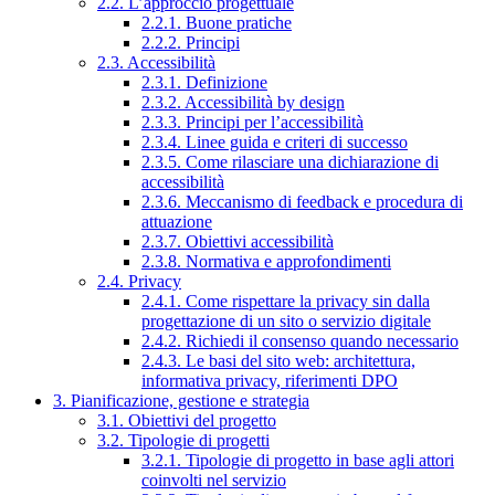
2.2. L’approccio progettuale
2.2.1. Buone pratiche
2.2.2. Principi
2.3. Accessibilità
2.3.1. Definizione
2.3.2. Accessibilità by design
2.3.3. Principi per l’accessibilità
2.3.4. Linee guida e criteri di successo
2.3.5. Come rilasciare una dichiarazione di
accessibilità
2.3.6. Meccanismo di feedback e procedura di
attuazione
2.3.7. Obiettivi accessibilità
2.3.8. Normativa e approfondimenti
2.4. Privacy
2.4.1. Come rispettare la privacy sin dalla
progettazione di un sito o servizio digitale
2.4.2. Richiedi il consenso quando necessario
2.4.3. Le basi del sito web: architettura,
informativa privacy, riferimenti DPO
3. Pianificazione, gestione e strategia
3.1. Obiettivi del progetto
3.2. Tipologie di progetti
3.2.1. Tipologie di progetto in base agli attori
coinvolti nel servizio