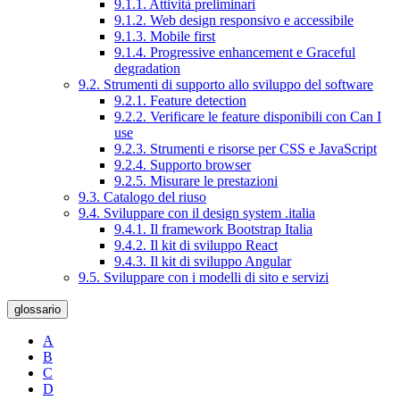
9.1.1. Attività preliminari
9.1.2. Web design responsivo e accessibile
9.1.3. Mobile first
9.1.4. Progressive enhancement e Graceful
degradation
9.2. Strumenti di supporto allo sviluppo del software
9.2.1. Feature detection
9.2.2. Verificare le feature disponibili con Can I
use
9.2.3. Strumenti e risorse per CSS e JavaScript
9.2.4. Supporto browser
9.2.5. Misurare le prestazioni
9.3. Catalogo del riuso
9.4. Sviluppare con il design system .italia
9.4.1. Il framework Bootstrap Italia
9.4.2. Il kit di sviluppo React
9.4.3. Il kit di sviluppo Angular
9.5. Sviluppare con i modelli di sito e servizi
glossario
A
B
C
D