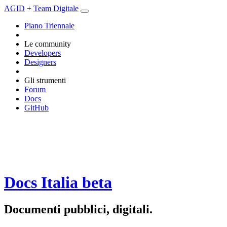
AGID
+
Team Digitale
Piano Triennale
Le community
Developers
Designers
Gli strumenti
Forum
Docs
GitHub
Docs Italia
beta
Documenti pubblici, digitali.