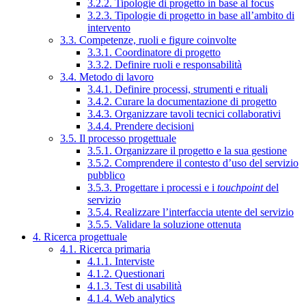
3.2.2. Tipologie di progetto in base al focus
3.2.3. Tipologie di progetto in base all’ambito di
intervento
3.3. Competenze, ruoli e figure coinvolte
3.3.1. Coordinatore di progetto
3.3.2. Definire ruoli e responsabilità
3.4. Metodo di lavoro
3.4.1. Definire processi, strumenti e rituali
3.4.2. Curare la documentazione di progetto
3.4.3. Organizzare tavoli tecnici collaborativi
3.4.4. Prendere decisioni
3.5. Il processo progettuale
3.5.1. Organizzare il progetto e la sua gestione
3.5.2. Comprendere il contesto d’uso del servizio
pubblico
3.5.3. Progettare i processi e i
touchpoint
del
servizio
3.5.4. Realizzare l’interfaccia utente del servizio
3.5.5. Validare la soluzione ottenuta
4. Ricerca progettuale
4.1. Ricerca primaria
4.1.1. Interviste
4.1.2. Questionari
4.1.3. Test di usabilità
4.1.4. Web analytics