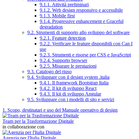
9.1.1. Attività preliminari
9.1.2. Web design responsivo e accessibile
9.1.3. Mobile first
9.1.4. Progressive enhancement e Graceful
degradation
9.2. Strumenti di supporto allo sviluppo del software
9.2.1. Feature detection
9.2.2. Verificare le feature disponibili con Can I
use
9.2.3. Strumenti e risorse per CSS e JavaScript
9.2.4. Supporto browser
9.2.5. Misurare le prestazioni
9.3. Catalogo del riuso
9.4. Sviluppare con il design system .italia
9.4.1. Il framework Bootstrap Italia
9.4.2. Il kit di sviluppo React
9.4.3. Il kit di sviluppo Angular
9.5. Sviluppare con i modelli di sito e servizi
1. Scopo, destinatari e uso del Manuale operativo di design
Team per la Trasformazione Digitale
in collaborazione con
Agenzia per l'Italia Digitale