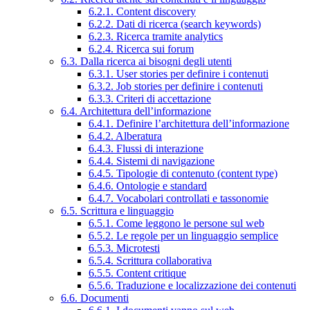
6.2.1. Content discovery
6.2.2. Dati di ricerca (search keywords)
6.2.3. Ricerca tramite analytics
6.2.4. Ricerca sui forum
6.3. Dalla ricerca ai bisogni degli utenti
6.3.1. User stories per definire i contenuti
6.3.2. Job stories per definire i contenuti
6.3.3. Criteri di accettazione
6.4. Architettura dell’informazione
6.4.1. Definire l’architettura dell’informazione
6.4.2. Alberatura
6.4.3. Flussi di interazione
6.4.4. Sistemi di navigazione
6.4.5. Tipologie di contenuto (content type)
6.4.6. Ontologie e standard
6.4.7. Vocabolari controllati e tassonomie
6.5. Scrittura e linguaggio
6.5.1. Come leggono le persone sul web
6.5.2. Le regole per un linguaggio semplice
6.5.3. Microtesti
6.5.4. Scrittura collaborativa
6.5.5. Content critique
6.5.6. Traduzione e localizzazione dei contenuti
6.6. Documenti