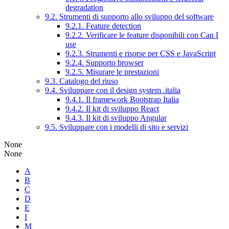
degradation
9.2. Strumenti di supporto allo sviluppo del software
9.2.1. Feature detection
9.2.2. Verificare le feature disponibili con Can I
use
9.2.3. Strumenti e risorse per CSS e JavaScript
9.2.4. Supporto browser
9.2.5. Misurare le prestazioni
9.3. Catalogo del riuso
9.4. Sviluppare con il design system .italia
9.4.1. Il framework Bootstrap Italia
9.4.2. Il kit di sviluppo React
9.4.3. Il kit di sviluppo Angular
9.5. Sviluppare con i modelli di sito e servizi
None
None
A
B
C
D
E
I
M