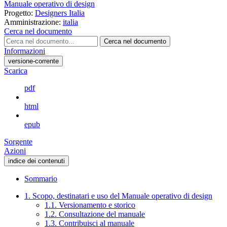
Manuale operativo di design
Progetto:
Designers Italia
Amministrazione:
italia
Cerca nel documento
Cerca nel documento
Informazioni
versione-corrente
Scarica
pdf
html
epub
Sorgente
Azioni
indice dei contenuti
Sommario
1. Scopo, destinatari e uso del Manuale operativo di design
1.1. Versionamento e storico
1.2. Consultazione del manuale
1.3. Contribuisci al manuale