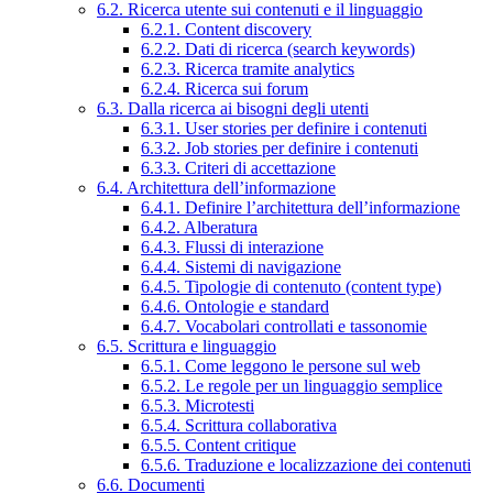
6.2. Ricerca utente sui contenuti e il linguaggio
6.2.1. Content discovery
6.2.2. Dati di ricerca (search keywords)
6.2.3. Ricerca tramite analytics
6.2.4. Ricerca sui forum
6.3. Dalla ricerca ai bisogni degli utenti
6.3.1. User stories per definire i contenuti
6.3.2. Job stories per definire i contenuti
6.3.3. Criteri di accettazione
6.4. Architettura dell’informazione
6.4.1. Definire l’architettura dell’informazione
6.4.2. Alberatura
6.4.3. Flussi di interazione
6.4.4. Sistemi di navigazione
6.4.5. Tipologie di contenuto (content type)
6.4.6. Ontologie e standard
6.4.7. Vocabolari controllati e tassonomie
6.5. Scrittura e linguaggio
6.5.1. Come leggono le persone sul web
6.5.2. Le regole per un linguaggio semplice
6.5.3. Microtesti
6.5.4. Scrittura collaborativa
6.5.5. Content critique
6.5.6. Traduzione e localizzazione dei contenuti
6.6. Documenti