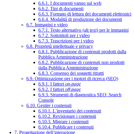
6.6.1. I documenti vanno sul web
6.6.2. Tipi di documenti
6.6.3. Formato di lettura dei documenti elettronici
6.6.4. Modalità di produzione dei documenti
6.7. Immagini e video
6.7.1. Testo alternativo (alt text) per le immagini
6.7.2. Sottotitoli per i video
6.7.3. Trascrizioni per i video
6.8. Proprietà intellettuale e privacy
6.8.1. Pubblicazione di contenuti prodotti dalla
Pubblica Amministrazione
6.8.2. Pubblicazione di contenuti non prodotti
dalla Pubblica Amministrazione
6.8.3. Consenso dei soggetti ritratti
6.9. Ottimizzazione per i motori di ricerca (SEO)
6.9.1. I fattori
on-page
6.9.2. I fattori
off-page
6.9.3. Strumenti di diagnostica SEO: Search
Console
6.10. Gestire i contenuti
6.10.1. L’inventario dei contenuti
6.10.2. Revisionare i contenuti
6.10.3. Migrare i contenuti
6.10.4. Pubblicare i contenuti
7. Progettazione dell’interazione