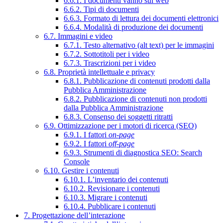
6.6.1. I documenti vanno sul web
6.6.2. Tipi di documenti
6.6.3. Formato di lettura dei documenti elettronici
6.6.4. Modalità di produzione dei documenti
6.7. Immagini e video
6.7.1. Testo alternativo (alt text) per le immagini
6.7.2. Sottotitoli per i video
6.7.3. Trascrizioni per i video
6.8. Proprietà intellettuale e privacy
6.8.1. Pubblicazione di contenuti prodotti dalla
Pubblica Amministrazione
6.8.2. Pubblicazione di contenuti non prodotti
dalla Pubblica Amministrazione
6.8.3. Consenso dei soggetti ritratti
6.9. Ottimizzazione per i motori di ricerca (SEO)
6.9.1. I fattori
on-page
6.9.2. I fattori
off-page
6.9.3. Strumenti di diagnostica SEO: Search
Console
6.10. Gestire i contenuti
6.10.1. L’inventario dei contenuti
6.10.2. Revisionare i contenuti
6.10.3. Migrare i contenuti
6.10.4. Pubblicare i contenuti
7. Progettazione dell’interazione