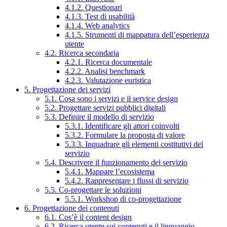
4.1.2. Questionari
4.1.3. Test di usabilità
4.1.4. Web analytics
4.1.5. Strumenti di mappatura dell’esperienza
utente
4.2. Ricerca secondaria
4.2.1. Ricerca documentale
4.2.2. Analisi benchmark
4.2.3. Valutazione euristica
5. Progettazione dei servizi
5.1. Cosa sono i servizi e il service design
5.2. Progettare servizi pubblici digitali
5.3. Definire il modello di servizio
5.3.1. Identificare gli attori coinvolti
5.3.2. Formulare la proposta di valore
5.3.3. Inquadrare gli elementi costitutivi del
servizio
5.4. Descrivere il funzionamento del servizio
5.4.1. Mappare l’ecosistema
5.4.2. Rappresentare i flussi di servizio
5.5. Co-progettare le soluzioni
5.5.1. Workshop di co-progettazione
6. Progettazione dei contenuti
6.1. Cos’è il content design
6.2. Ricerca utente sui contenuti e il linguaggio