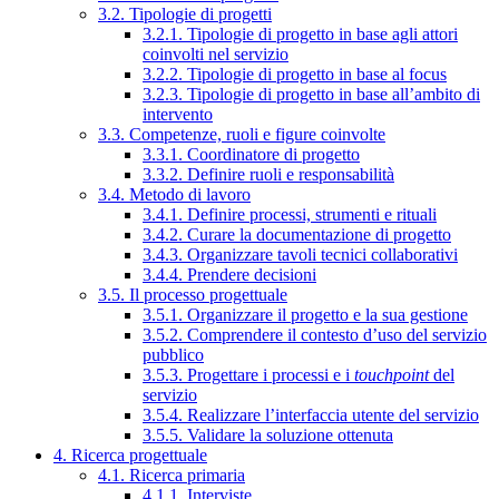
3.2. Tipologie di progetti
3.2.1. Tipologie di progetto in base agli attori
coinvolti nel servizio
3.2.2. Tipologie di progetto in base al focus
3.2.3. Tipologie di progetto in base all’ambito di
intervento
3.3. Competenze, ruoli e figure coinvolte
3.3.1. Coordinatore di progetto
3.3.2. Definire ruoli e responsabilità
3.4. Metodo di lavoro
3.4.1. Definire processi, strumenti e rituali
3.4.2. Curare la documentazione di progetto
3.4.3. Organizzare tavoli tecnici collaborativi
3.4.4. Prendere decisioni
3.5. Il processo progettuale
3.5.1. Organizzare il progetto e la sua gestione
3.5.2. Comprendere il contesto d’uso del servizio
pubblico
3.5.3. Progettare i processi e i
touchpoint
del
servizio
3.5.4. Realizzare l’interfaccia utente del servizio
3.5.5. Validare la soluzione ottenuta
4. Ricerca progettuale
4.1. Ricerca primaria
4.1.1. Interviste