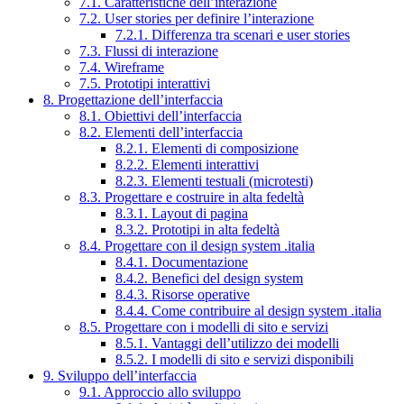
7.1. Caratteristiche dell’interazione
7.2. User stories per definire l’interazione
7.2.1. Differenza tra scenari e user stories
7.3. Flussi di interazione
7.4. Wireframe
7.5. Prototipi interattivi
8. Progettazione dell’interfaccia
8.1. Obiettivi dell’interfaccia
8.2. Elementi dell’interfaccia
8.2.1. Elementi di composizione
8.2.2. Elementi interattivi
8.2.3. Elementi testuali (microtesti)
8.3. Progettare e costruire in alta fedeltà
8.3.1. Layout di pagina
8.3.2. Prototipi in alta fedeltà
8.4. Progettare con il design system .italia
8.4.1. Documentazione
8.4.2. Benefici del design system
8.4.3. Risorse operative
8.4.4. Come contribuire al design system .italia
8.5. Progettare con i modelli di sito e servizi
8.5.1. Vantaggi dell’utilizzo dei modelli
8.5.2. I modelli di sito e servizi disponibili
9. Sviluppo dell’interfaccia
9.1. Approccio allo sviluppo