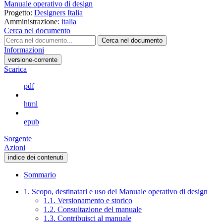
Manuale operativo di design
Progetto:
Designers Italia
Amministrazione:
italia
Cerca nel documento
Cerca nel documento
Informazioni
versione-corrente
Scarica
pdf
html
epub
Sorgente
Azioni
indice dei contenuti
Sommario
1. Scopo, destinatari e uso del Manuale operativo di design
1.1. Versionamento e storico
1.2. Consultazione del manuale
1.3. Contribuisci al manuale