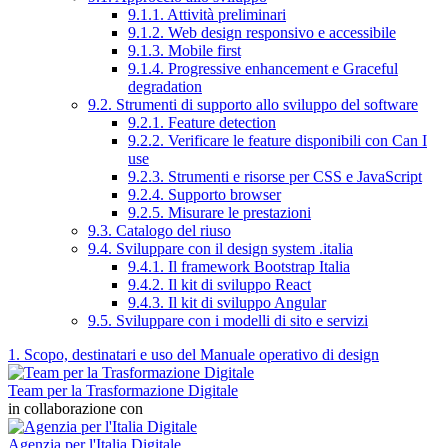
9.1.1. Attività preliminari
9.1.2. Web design responsivo e accessibile
9.1.3. Mobile first
9.1.4. Progressive enhancement e Graceful
degradation
9.2. Strumenti di supporto allo sviluppo del software
9.2.1. Feature detection
9.2.2. Verificare le feature disponibili con Can I
use
9.2.3. Strumenti e risorse per CSS e JavaScript
9.2.4. Supporto browser
9.2.5. Misurare le prestazioni
9.3. Catalogo del riuso
9.4. Sviluppare con il design system .italia
9.4.1. Il framework Bootstrap Italia
9.4.2. Il kit di sviluppo React
9.4.3. Il kit di sviluppo Angular
9.5. Sviluppare con i modelli di sito e servizi
1. Scopo, destinatari e uso del Manuale operativo di design
Team per la Trasformazione Digitale
in collaborazione con
Agenzia per l'Italia Digitale