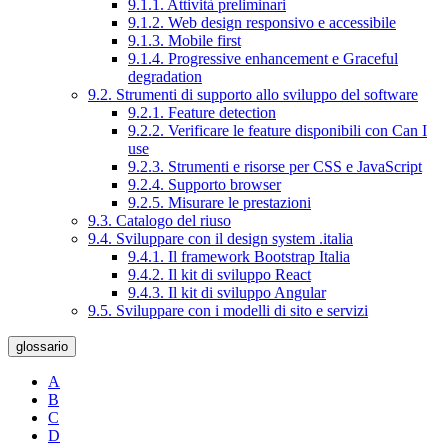
9.1.1. Attività preliminari
9.1.2. Web design responsivo e accessibile
9.1.3. Mobile first
9.1.4. Progressive enhancement e Graceful
degradation
9.2. Strumenti di supporto allo sviluppo del software
9.2.1. Feature detection
9.2.2. Verificare le feature disponibili con Can I
use
9.2.3. Strumenti e risorse per CSS e JavaScript
9.2.4. Supporto browser
9.2.5. Misurare le prestazioni
9.3. Catalogo del riuso
9.4. Sviluppare con il design system .italia
9.4.1. Il framework Bootstrap Italia
9.4.2. Il kit di sviluppo React
9.4.3. Il kit di sviluppo Angular
9.5. Sviluppare con i modelli di sito e servizi
glossario
A
B
C
D