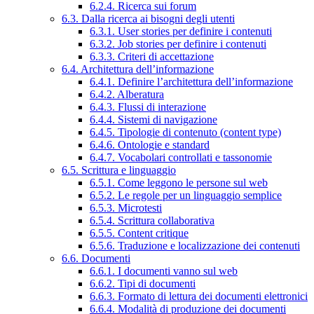
6.2.4. Ricerca sui forum
6.3. Dalla ricerca ai bisogni degli utenti
6.3.1. User stories per definire i contenuti
6.3.2. Job stories per definire i contenuti
6.3.3. Criteri di accettazione
6.4. Architettura dell’informazione
6.4.1. Definire l’architettura dell’informazione
6.4.2. Alberatura
6.4.3. Flussi di interazione
6.4.4. Sistemi di navigazione
6.4.5. Tipologie di contenuto (content type)
6.4.6. Ontologie e standard
6.4.7. Vocabolari controllati e tassonomie
6.5. Scrittura e linguaggio
6.5.1. Come leggono le persone sul web
6.5.2. Le regole per un linguaggio semplice
6.5.3. Microtesti
6.5.4. Scrittura collaborativa
6.5.5. Content critique
6.5.6. Traduzione e localizzazione dei contenuti
6.6. Documenti
6.6.1. I documenti vanno sul web
6.6.2. Tipi di documenti
6.6.3. Formato di lettura dei documenti elettronici
6.6.4. Modalità di produzione dei documenti