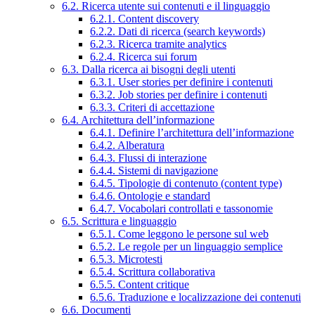
6.2. Ricerca utente sui contenuti e il linguaggio
6.2.1. Content discovery
6.2.2. Dati di ricerca (search keywords)
6.2.3. Ricerca tramite analytics
6.2.4. Ricerca sui forum
6.3. Dalla ricerca ai bisogni degli utenti
6.3.1. User stories per definire i contenuti
6.3.2. Job stories per definire i contenuti
6.3.3. Criteri di accettazione
6.4. Architettura dell’informazione
6.4.1. Definire l’architettura dell’informazione
6.4.2. Alberatura
6.4.3. Flussi di interazione
6.4.4. Sistemi di navigazione
6.4.5. Tipologie di contenuto (content type)
6.4.6. Ontologie e standard
6.4.7. Vocabolari controllati e tassonomie
6.5. Scrittura e linguaggio
6.5.1. Come leggono le persone sul web
6.5.2. Le regole per un linguaggio semplice
6.5.3. Microtesti
6.5.4. Scrittura collaborativa
6.5.5. Content critique
6.5.6. Traduzione e localizzazione dei contenuti
6.6. Documenti