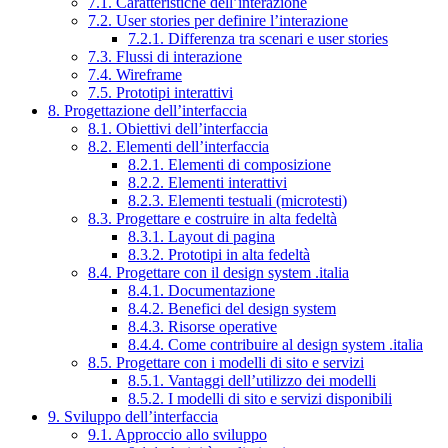
7.1. Caratteristiche dell’interazione
7.2. User stories per definire l’interazione
7.2.1. Differenza tra scenari e user stories
7.3. Flussi di interazione
7.4. Wireframe
7.5. Prototipi interattivi
8. Progettazione dell’interfaccia
8.1. Obiettivi dell’interfaccia
8.2. Elementi dell’interfaccia
8.2.1. Elementi di composizione
8.2.2. Elementi interattivi
8.2.3. Elementi testuali (microtesti)
8.3. Progettare e costruire in alta fedeltà
8.3.1. Layout di pagina
8.3.2. Prototipi in alta fedeltà
8.4. Progettare con il design system .italia
8.4.1. Documentazione
8.4.2. Benefici del design system
8.4.3. Risorse operative
8.4.4. Come contribuire al design system .italia
8.5. Progettare con i modelli di sito e servizi
8.5.1. Vantaggi dell’utilizzo dei modelli
8.5.2. I modelli di sito e servizi disponibili
9. Sviluppo dell’interfaccia
9.1. Approccio allo sviluppo