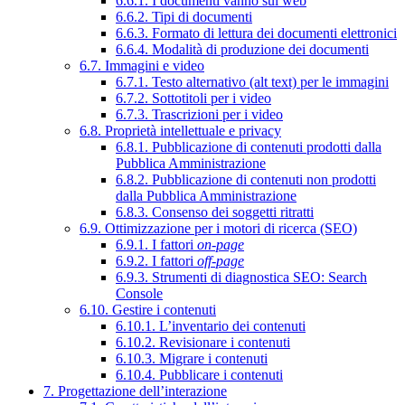
6.6.1. I documenti vanno sul web
6.6.2. Tipi di documenti
6.6.3. Formato di lettura dei documenti elettronici
6.6.4. Modalità di produzione dei documenti
6.7. Immagini e video
6.7.1. Testo alternativo (alt text) per le immagini
6.7.2. Sottotitoli per i video
6.7.3. Trascrizioni per i video
6.8. Proprietà intellettuale e privacy
6.8.1. Pubblicazione di contenuti prodotti dalla
Pubblica Amministrazione
6.8.2. Pubblicazione di contenuti non prodotti
dalla Pubblica Amministrazione
6.8.3. Consenso dei soggetti ritratti
6.9. Ottimizzazione per i motori di ricerca (SEO)
6.9.1. I fattori
on-page
6.9.2. I fattori
off-page
6.9.3. Strumenti di diagnostica SEO: Search
Console
6.10. Gestire i contenuti
6.10.1. L’inventario dei contenuti
6.10.2. Revisionare i contenuti
6.10.3. Migrare i contenuti
6.10.4. Pubblicare i contenuti
7. Progettazione dell’interazione