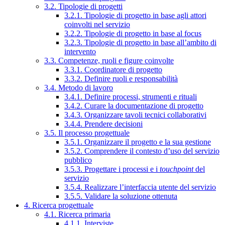
3.2. Tipologie di progetti
3.2.1. Tipologie di progetto in base agli attori
coinvolti nel servizio
3.2.2. Tipologie di progetto in base al focus
3.2.3. Tipologie di progetto in base all’ambito di
intervento
3.3. Competenze, ruoli e figure coinvolte
3.3.1. Coordinatore di progetto
3.3.2. Definire ruoli e responsabilità
3.4. Metodo di lavoro
3.4.1. Definire processi, strumenti e rituali
3.4.2. Curare la documentazione di progetto
3.4.3. Organizzare tavoli tecnici collaborativi
3.4.4. Prendere decisioni
3.5. Il processo progettuale
3.5.1. Organizzare il progetto e la sua gestione
3.5.2. Comprendere il contesto d’uso del servizio
pubblico
3.5.3. Progettare i processi e i
touchpoint
del
servizio
3.5.4. Realizzare l’interfaccia utente del servizio
3.5.5. Validare la soluzione ottenuta
4. Ricerca progettuale
4.1. Ricerca primaria
4.1.1. Interviste