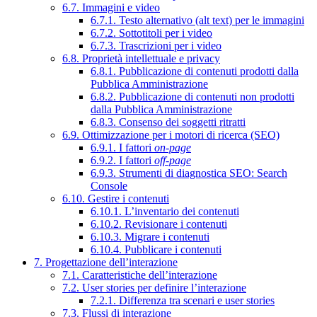
6.7. Immagini e video
6.7.1. Testo alternativo (alt text) per le immagini
6.7.2. Sottotitoli per i video
6.7.3. Trascrizioni per i video
6.8. Proprietà intellettuale e privacy
6.8.1. Pubblicazione di contenuti prodotti dalla
Pubblica Amministrazione
6.8.2. Pubblicazione di contenuti non prodotti
dalla Pubblica Amministrazione
6.8.3. Consenso dei soggetti ritratti
6.9. Ottimizzazione per i motori di ricerca (SEO)
6.9.1. I fattori
on-page
6.9.2. I fattori
off-page
6.9.3. Strumenti di diagnostica SEO: Search
Console
6.10. Gestire i contenuti
6.10.1. L’inventario dei contenuti
6.10.2. Revisionare i contenuti
6.10.3. Migrare i contenuti
6.10.4. Pubblicare i contenuti
7. Progettazione dell’interazione
7.1. Caratteristiche dell’interazione
7.2. User stories per definire l’interazione
7.2.1. Differenza tra scenari e user stories
7.3. Flussi di interazione