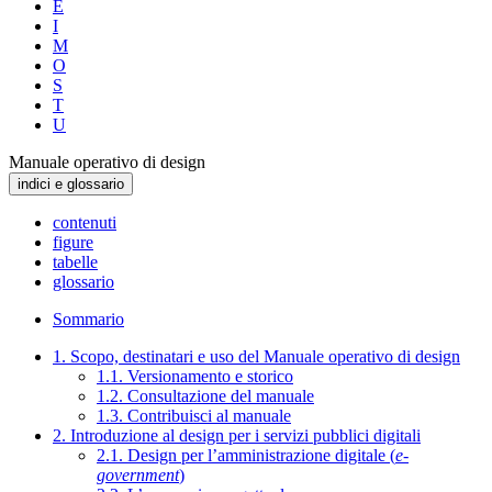
E
I
M
O
S
T
U
Manuale operativo di design
indici e glossario
contenuti
figure
tabelle
glossario
Sommario
1. Scopo, destinatari e uso del Manuale operativo di design
1.1. Versionamento e storico
1.2. Consultazione del manuale
1.3. Contribuisci al manuale
2. Introduzione al design per i servizi pubblici digitali
2.1. Design per l’amministrazione digitale (
e-
government
)