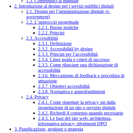
1.3. Contribuisci al manuale
2. Introduzione al design per i servizi pubblici digitali
2.1. Design per l’amministrazione digitale (
e-
government
)
2.2. L’approccio progettuale
2.2.1. Buone pratiche
2.2.2. Principi
2.3. Accessibilità
2.3.1. Definizione
2.3.2. Accessibilità by design
2.3.3. Principi per l’accessibilità
2.3.4. Linee guida e criteri di successo
2.3.5. Come rilasciare una dichiarazione di
accessibilità
2.3.6. Meccanismo di feedback e procedura di
attuazione
2.3.7. Obiettivi accessibilità
2.3.8. Normativa e approfondimenti
2.4. Privacy
2.4.1. Come rispettare la privacy sin dalla
progettazione di un sito o servizio digitale
2.4.2. Richiedi il consenso quando necessario
2.4.3. Le basi del sito web: architettura,
informativa privacy, riferimenti DPO
3. Pianificazione, gestione e strategia