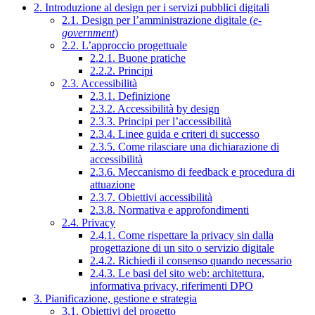
2. Introduzione al design per i servizi pubblici digitali
2.1. Design per l’amministrazione digitale (
e-
government
)
2.2. L’approccio progettuale
2.2.1. Buone pratiche
2.2.2. Principi
2.3. Accessibilità
2.3.1. Definizione
2.3.2. Accessibilità by design
2.3.3. Principi per l’accessibilità
2.3.4. Linee guida e criteri di successo
2.3.5. Come rilasciare una dichiarazione di
accessibilità
2.3.6. Meccanismo di feedback e procedura di
attuazione
2.3.7. Obiettivi accessibilità
2.3.8. Normativa e approfondimenti
2.4. Privacy
2.4.1. Come rispettare la privacy sin dalla
progettazione di un sito o servizio digitale
2.4.2. Richiedi il consenso quando necessario
2.4.3. Le basi del sito web: architettura,
informativa privacy, riferimenti DPO
3. Pianificazione, gestione e strategia
3.1. Obiettivi del progetto