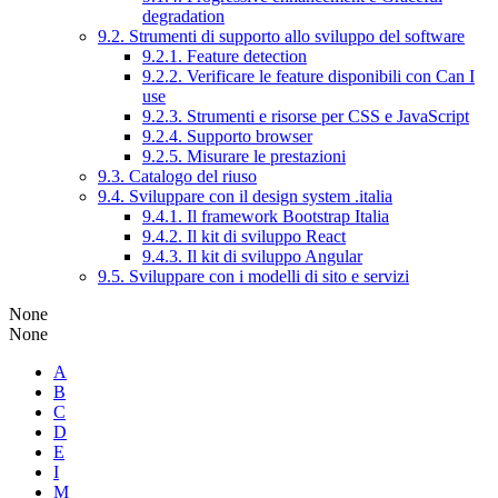
degradation
9.2. Strumenti di supporto allo sviluppo del software
9.2.1. Feature detection
9.2.2. Verificare le feature disponibili con Can I
use
9.2.3. Strumenti e risorse per CSS e JavaScript
9.2.4. Supporto browser
9.2.5. Misurare le prestazioni
9.3. Catalogo del riuso
9.4. Sviluppare con il design system .italia
9.4.1. Il framework Bootstrap Italia
9.4.2. Il kit di sviluppo React
9.4.3. Il kit di sviluppo Angular
9.5. Sviluppare con i modelli di sito e servizi
None
None
A
B
C
D
E
I
M