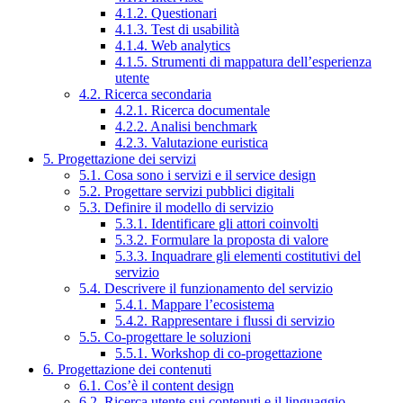
4.1.2. Questionari
4.1.3. Test di usabilità
4.1.4. Web analytics
4.1.5. Strumenti di mappatura dell’esperienza
utente
4.2. Ricerca secondaria
4.2.1. Ricerca documentale
4.2.2. Analisi benchmark
4.2.3. Valutazione euristica
5. Progettazione dei servizi
5.1. Cosa sono i servizi e il service design
5.2. Progettare servizi pubblici digitali
5.3. Definire il modello di servizio
5.3.1. Identificare gli attori coinvolti
5.3.2. Formulare la proposta di valore
5.3.3. Inquadrare gli elementi costitutivi del
servizio
5.4. Descrivere il funzionamento del servizio
5.4.1. Mappare l’ecosistema
5.4.2. Rappresentare i flussi di servizio
5.5. Co-progettare le soluzioni
5.5.1. Workshop di co-progettazione
6. Progettazione dei contenuti
6.1. Cos’è il content design
6.2. Ricerca utente sui contenuti e il linguaggio