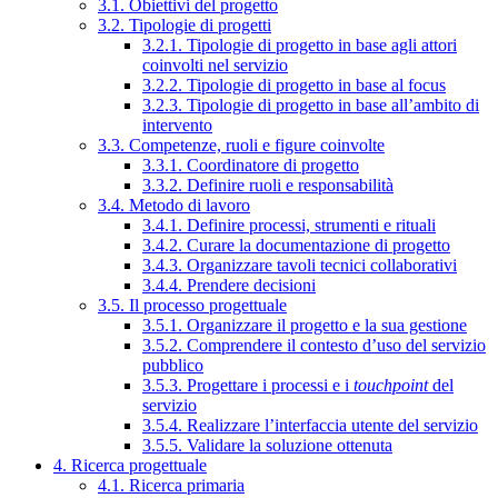
3.1. Obiettivi del progetto
3.2. Tipologie di progetti
3.2.1. Tipologie di progetto in base agli attori
coinvolti nel servizio
3.2.2. Tipologie di progetto in base al focus
3.2.3. Tipologie di progetto in base all’ambito di
intervento
3.3. Competenze, ruoli e figure coinvolte
3.3.1. Coordinatore di progetto
3.3.2. Definire ruoli e responsabilità
3.4. Metodo di lavoro
3.4.1. Definire processi, strumenti e rituali
3.4.2. Curare la documentazione di progetto
3.4.3. Organizzare tavoli tecnici collaborativi
3.4.4. Prendere decisioni
3.5. Il processo progettuale
3.5.1. Organizzare il progetto e la sua gestione
3.5.2. Comprendere il contesto d’uso del servizio
pubblico
3.5.3. Progettare i processi e i
touchpoint
del
servizio
3.5.4. Realizzare l’interfaccia utente del servizio
3.5.5. Validare la soluzione ottenuta
4. Ricerca progettuale
4.1. Ricerca primaria