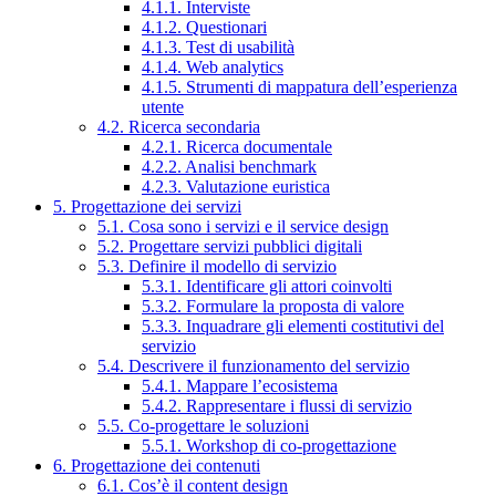
4.1.1. Interviste
4.1.2. Questionari
4.1.3. Test di usabilità
4.1.4. Web analytics
4.1.5. Strumenti di mappatura dell’esperienza
utente
4.2. Ricerca secondaria
4.2.1. Ricerca documentale
4.2.2. Analisi benchmark
4.2.3. Valutazione euristica
5. Progettazione dei servizi
5.1. Cosa sono i servizi e il service design
5.2. Progettare servizi pubblici digitali
5.3. Definire il modello di servizio
5.3.1. Identificare gli attori coinvolti
5.3.2. Formulare la proposta di valore
5.3.3. Inquadrare gli elementi costitutivi del
servizio
5.4. Descrivere il funzionamento del servizio
5.4.1. Mappare l’ecosistema
5.4.2. Rappresentare i flussi di servizio
5.5. Co-progettare le soluzioni
5.5.1. Workshop di co-progettazione
6. Progettazione dei contenuti
6.1. Cos’è il content design