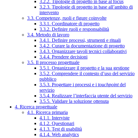
3.2.2. Tipologie di progetto in base al focus
3.2.3. Tipologie di progetto in base all’ambito di
intervento
3.3. Competenze, ruoli e figure coinvolte
3.3.1. Coordinatore di progetto
3.3.2. Definire ruoli e responsabilità
3.4. Metodo di lavoro
3.4.1. Definire processi, strumenti e rituali
3.4.2. Curare la documentazione di progetto
3.4.3. Organizzare tavoli tecnici collaborativi
3.4.4. Prendere decisioni
3.5. Il processo progettuale
3.5.1. Organizzare il progetto e la sua gestione
3.5.2. Comprendere il contesto d’uso del servizio
pubblico
3.5.3. Progettare i processi e i
touchpoint
del
servizio
3.5.4. Realizzare l’interfaccia utente del servizio
3.5.5. Validare la soluzione ottenuta
4. Ricerca progettuale
4.1. Ricerca primaria
4.1.1. Interviste
4.1.2. Questionari
4.1.3. Test di usabilità
4.1.4. Web analytics