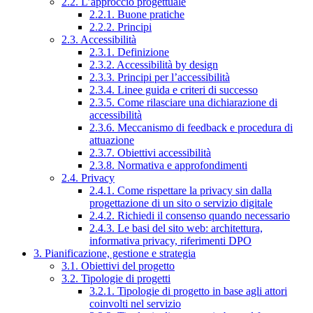
2.2. L’approccio progettuale
2.2.1. Buone pratiche
2.2.2. Principi
2.3. Accessibilità
2.3.1. Definizione
2.3.2. Accessibilità by design
2.3.3. Principi per l’accessibilità
2.3.4. Linee guida e criteri di successo
2.3.5. Come rilasciare una dichiarazione di
accessibilità
2.3.6. Meccanismo di feedback e procedura di
attuazione
2.3.7. Obiettivi accessibilità
2.3.8. Normativa e approfondimenti
2.4. Privacy
2.4.1. Come rispettare la privacy sin dalla
progettazione di un sito o servizio digitale
2.4.2. Richiedi il consenso quando necessario
2.4.3. Le basi del sito web: architettura,
informativa privacy, riferimenti DPO
3. Pianificazione, gestione e strategia
3.1. Obiettivi del progetto
3.2. Tipologie di progetti
3.2.1. Tipologie di progetto in base agli attori
coinvolti nel servizio