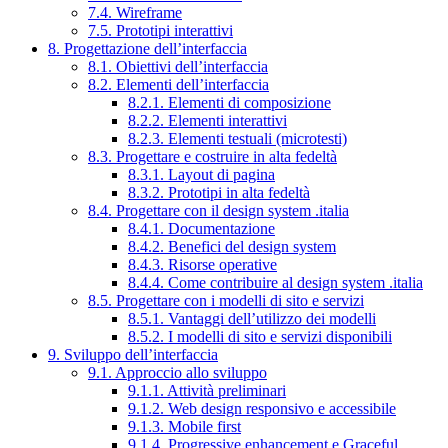
7.4. Wireframe
7.5. Prototipi interattivi
8. Progettazione dell’interfaccia
8.1. Obiettivi dell’interfaccia
8.2. Elementi dell’interfaccia
8.2.1. Elementi di composizione
8.2.2. Elementi interattivi
8.2.3. Elementi testuali (microtesti)
8.3. Progettare e costruire in alta fedeltà
8.3.1. Layout di pagina
8.3.2. Prototipi in alta fedeltà
8.4. Progettare con il design system .italia
8.4.1. Documentazione
8.4.2. Benefici del design system
8.4.3. Risorse operative
8.4.4. Come contribuire al design system .italia
8.5. Progettare con i modelli di sito e servizi
8.5.1. Vantaggi dell’utilizzo dei modelli
8.5.2. I modelli di sito e servizi disponibili
9. Sviluppo dell’interfaccia
9.1. Approccio allo sviluppo
9.1.1. Attività preliminari
9.1.2. Web design responsivo e accessibile
9.1.3. Mobile first
9.1.4. Progressive enhancement e Graceful