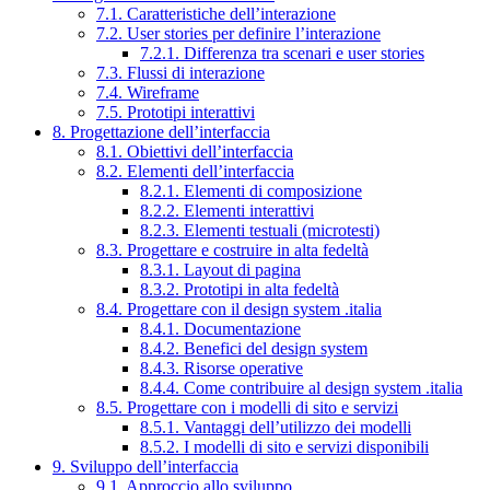
7.1. Caratteristiche dell’interazione
7.2. User stories per definire l’interazione
7.2.1. Differenza tra scenari e user stories
7.3. Flussi di interazione
7.4. Wireframe
7.5. Prototipi interattivi
8. Progettazione dell’interfaccia
8.1. Obiettivi dell’interfaccia
8.2. Elementi dell’interfaccia
8.2.1. Elementi di composizione
8.2.2. Elementi interattivi
8.2.3. Elementi testuali (microtesti)
8.3. Progettare e costruire in alta fedeltà
8.3.1. Layout di pagina
8.3.2. Prototipi in alta fedeltà
8.4. Progettare con il design system .italia
8.4.1. Documentazione
8.4.2. Benefici del design system
8.4.3. Risorse operative
8.4.4. Come contribuire al design system .italia
8.5. Progettare con i modelli di sito e servizi
8.5.1. Vantaggi dell’utilizzo dei modelli
8.5.2. I modelli di sito e servizi disponibili
9. Sviluppo dell’interfaccia
9.1. Approccio allo sviluppo