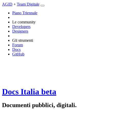
AGID
+
Team Digitale
Piano Triennale
Le community
Developers
Designers
Gli strumenti
Forum
Docs
GitHub
Docs Italia
beta
Documenti pubblici, digitali.