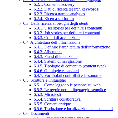
6.2.1. Content discovery
6.2.2. Dati di ricerca (search keywords)
6.2.3. Ricerca tramite analytics
6.2.4. Ricerca sui forum
6.3. Dalla ricerca ai bisogni degli utenti
6.3.1. User stories per definire i contenuti
6.3.2. Job stories per definire i contenuti
6.3.3. Criteri di accettazione
6.4. Architettura dell’informazione
6.4.1. Definire l’architettura dell’informazione
6.4.2. Alberatura
6.4.3. Flussi di interazione
6.4.4. Sistemi di navigazione
6.4.5. Tipologie di contenuto (content type)
6.4.6. Ontologie e standard
6.4.7. Vocabolari controllati e tassonomie
6.5. Scrittura e linguaggio
6.5.1. Come leggono le persone sul web
6.5.2. Le regole per un linguaggio semplice
6.5.3. Microtesti
6.5.4. Scrittura collaborativa
6.5.5. Content critique
6.5.6. Traduzione e localizzazione dei contenuti
6.6. Documenti