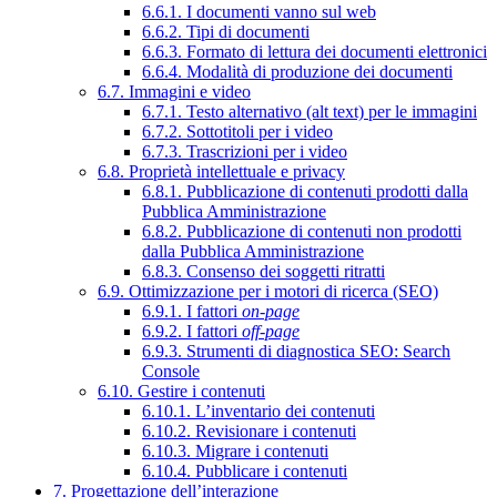
6.6.1. I documenti vanno sul web
6.6.2. Tipi di documenti
6.6.3. Formato di lettura dei documenti elettronici
6.6.4. Modalità di produzione dei documenti
6.7. Immagini e video
6.7.1. Testo alternativo (alt text) per le immagini
6.7.2. Sottotitoli per i video
6.7.3. Trascrizioni per i video
6.8. Proprietà intellettuale e privacy
6.8.1. Pubblicazione di contenuti prodotti dalla
Pubblica Amministrazione
6.8.2. Pubblicazione di contenuti non prodotti
dalla Pubblica Amministrazione
6.8.3. Consenso dei soggetti ritratti
6.9. Ottimizzazione per i motori di ricerca (SEO)
6.9.1. I fattori
on-page
6.9.2. I fattori
off-page
6.9.3. Strumenti di diagnostica SEO: Search
Console
6.10. Gestire i contenuti
6.10.1. L’inventario dei contenuti
6.10.2. Revisionare i contenuti
6.10.3. Migrare i contenuti
6.10.4. Pubblicare i contenuti
7. Progettazione dell’interazione