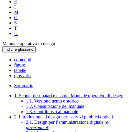
E
I
M
O
S
T
U
Manuale operativo di design
indici e glossario
contenuti
figure
tabelle
glossario
Sommario
1. Scopo, destinatari e uso del Manuale operativo di design
1.1. Versionamento e storico
1.2. Consultazione del manuale
1.3. Contribuisci al manuale
2. Introduzione al design per i servizi pubblici digitali
2.1. Design per l’amministrazione digitale (
e-
government
)