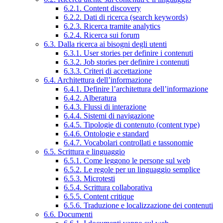
6.2.1. Content discovery
6.2.2. Dati di ricerca (search keywords)
6.2.3. Ricerca tramite analytics
6.2.4. Ricerca sui forum
6.3. Dalla ricerca ai bisogni degli utenti
6.3.1. User stories per definire i contenuti
6.3.2. Job stories per definire i contenuti
6.3.3. Criteri di accettazione
6.4. Architettura dell’informazione
6.4.1. Definire l’architettura dell’informazione
6.4.2. Alberatura
6.4.3. Flussi di interazione
6.4.4. Sistemi di navigazione
6.4.5. Tipologie di contenuto (content type)
6.4.6. Ontologie e standard
6.4.7. Vocabolari controllati e tassonomie
6.5. Scrittura e linguaggio
6.5.1. Come leggono le persone sul web
6.5.2. Le regole per un linguaggio semplice
6.5.3. Microtesti
6.5.4. Scrittura collaborativa
6.5.5. Content critique
6.5.6. Traduzione e localizzazione dei contenuti
6.6. Documenti