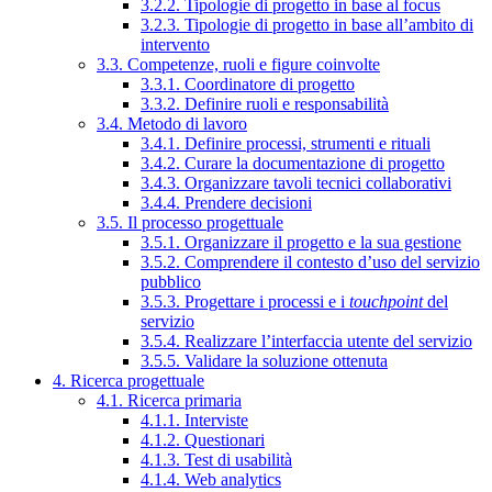
3.2.2. Tipologie di progetto in base al focus
3.2.3. Tipologie di progetto in base all’ambito di
intervento
3.3. Competenze, ruoli e figure coinvolte
3.3.1. Coordinatore di progetto
3.3.2. Definire ruoli e responsabilità
3.4. Metodo di lavoro
3.4.1. Definire processi, strumenti e rituali
3.4.2. Curare la documentazione di progetto
3.4.3. Organizzare tavoli tecnici collaborativi
3.4.4. Prendere decisioni
3.5. Il processo progettuale
3.5.1. Organizzare il progetto e la sua gestione
3.5.2. Comprendere il contesto d’uso del servizio
pubblico
3.5.3. Progettare i processi e i
touchpoint
del
servizio
3.5.4. Realizzare l’interfaccia utente del servizio
3.5.5. Validare la soluzione ottenuta
4. Ricerca progettuale
4.1. Ricerca primaria
4.1.1. Interviste
4.1.2. Questionari
4.1.3. Test di usabilità
4.1.4. Web analytics