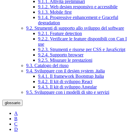
9.1.1. Attività preliminari
9.1.2. Web design responsivo e accessibile
9.1.3. Mobile first
9.1.4. Progressive enhancement e Graceful
degradation
9.2. Strumenti di supporto allo sviluppo del software
9.2.1. Feature detection
9.2.2. Verificare le feature disponibili con Can I
use
9.2.3. Strumenti e risorse per CSS e JavaScript
9.2.4. Supporto browser
9.2.5. Misurare le prestazioni
9.3. Catalogo del riuso
9.4. Sviluppare con il design system .italia
9.4.1. Il framework Bootstrap Italia
9.4.2. Il kit di sviluppo React
9.4.3. Il kit di sviluppo Angular
9.5. Sviluppare con i modelli di sito e servizi
glossario
A
B
C
D