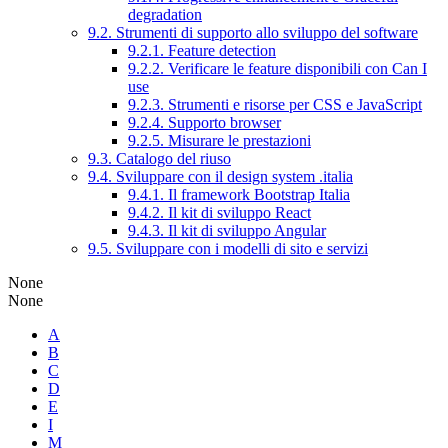
degradation
9.2. Strumenti di supporto allo sviluppo del software
9.2.1. Feature detection
9.2.2. Verificare le feature disponibili con Can I
use
9.2.3. Strumenti e risorse per CSS e JavaScript
9.2.4. Supporto browser
9.2.5. Misurare le prestazioni
9.3. Catalogo del riuso
9.4. Sviluppare con il design system .italia
9.4.1. Il framework Bootstrap Italia
9.4.2. Il kit di sviluppo React
9.4.3. Il kit di sviluppo Angular
9.5. Sviluppare con i modelli di sito e servizi
None
None
A
B
C
D
E
I
M