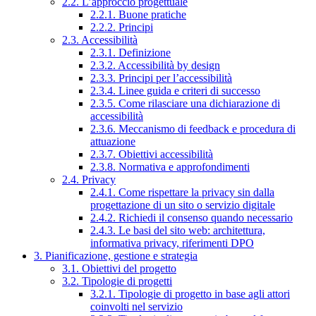
2.2. L’approccio progettuale
2.2.1. Buone pratiche
2.2.2. Principi
2.3. Accessibilità
2.3.1. Definizione
2.3.2. Accessibilità by design
2.3.3. Principi per l’accessibilità
2.3.4. Linee guida e criteri di successo
2.3.5. Come rilasciare una dichiarazione di
accessibilità
2.3.6. Meccanismo di feedback e procedura di
attuazione
2.3.7. Obiettivi accessibilità
2.3.8. Normativa e approfondimenti
2.4. Privacy
2.4.1. Come rispettare la privacy sin dalla
progettazione di un sito o servizio digitale
2.4.2. Richiedi il consenso quando necessario
2.4.3. Le basi del sito web: architettura,
informativa privacy, riferimenti DPO
3. Pianificazione, gestione e strategia
3.1. Obiettivi del progetto
3.2. Tipologie di progetti
3.2.1. Tipologie di progetto in base agli attori
coinvolti nel servizio