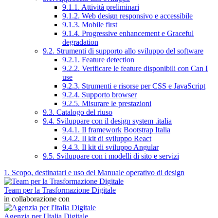
9.1.1. Attività preliminari
9.1.2. Web design responsivo e accessibile
9.1.3. Mobile first
9.1.4. Progressive enhancement e Graceful
degradation
9.2. Strumenti di supporto allo sviluppo del software
9.2.1. Feature detection
9.2.2. Verificare le feature disponibili con Can I
use
9.2.3. Strumenti e risorse per CSS e JavaScript
9.2.4. Supporto browser
9.2.5. Misurare le prestazioni
9.3. Catalogo del riuso
9.4. Sviluppare con il design system .italia
9.4.1. Il framework Bootstrap Italia
9.4.2. Il kit di sviluppo React
9.4.3. Il kit di sviluppo Angular
9.5. Sviluppare con i modelli di sito e servizi
1. Scopo, destinatari e uso del Manuale operativo di design
Team per la Trasformazione Digitale
in collaborazione con
Agenzia per l'Italia Digitale