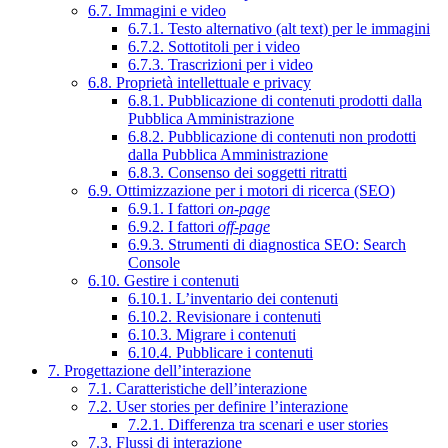
6.7. Immagini e video
6.7.1. Testo alternativo (alt text) per le immagini
6.7.2. Sottotitoli per i video
6.7.3. Trascrizioni per i video
6.8. Proprietà intellettuale e privacy
6.8.1. Pubblicazione di contenuti prodotti dalla
Pubblica Amministrazione
6.8.2. Pubblicazione di contenuti non prodotti
dalla Pubblica Amministrazione
6.8.3. Consenso dei soggetti ritratti
6.9. Ottimizzazione per i motori di ricerca (SEO)
6.9.1. I fattori
on-page
6.9.2. I fattori
off-page
6.9.3. Strumenti di diagnostica SEO: Search
Console
6.10. Gestire i contenuti
6.10.1. L’inventario dei contenuti
6.10.2. Revisionare i contenuti
6.10.3. Migrare i contenuti
6.10.4. Pubblicare i contenuti
7. Progettazione dell’interazione
7.1. Caratteristiche dell’interazione
7.2. User stories per definire l’interazione
7.2.1. Differenza tra scenari e user stories
7.3. Flussi di interazione