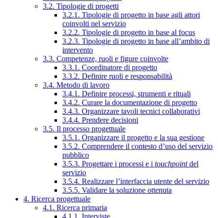
3.2. Tipologie di progetti
3.2.1. Tipologie di progetto in base agli attori
coinvolti nel servizio
3.2.2. Tipologie di progetto in base al focus
3.2.3. Tipologie di progetto in base all’ambito di
intervento
3.3. Competenze, ruoli e figure coinvolte
3.3.1. Coordinatore di progetto
3.3.2. Definire ruoli e responsabilità
3.4. Metodo di lavoro
3.4.1. Definire processi, strumenti e rituali
3.4.2. Curare la documentazione di progetto
3.4.3. Organizzare tavoli tecnici collaborativi
3.4.4. Prendere decisioni
3.5. Il processo progettuale
3.5.1. Organizzare il progetto e la sua gestione
3.5.2. Comprendere il contesto d’uso del servizio
pubblico
3.5.3. Progettare i processi e i
touchpoint
del
servizio
3.5.4. Realizzare l’interfaccia utente del servizio
3.5.5. Validare la soluzione ottenuta
4. Ricerca progettuale
4.1. Ricerca primaria
4.1.1. Interviste