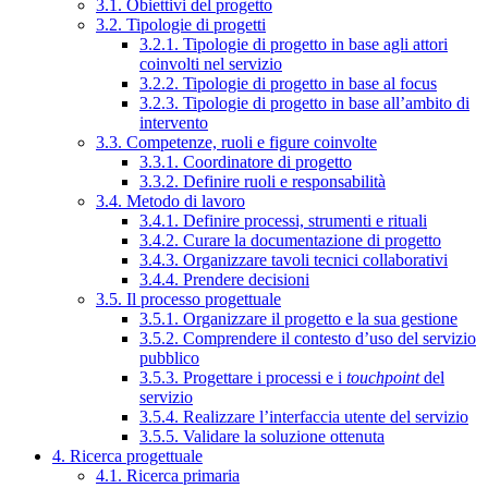
3.1. Obiettivi del progetto
3.2. Tipologie di progetti
3.2.1. Tipologie di progetto in base agli attori
coinvolti nel servizio
3.2.2. Tipologie di progetto in base al focus
3.2.3. Tipologie di progetto in base all’ambito di
intervento
3.3. Competenze, ruoli e figure coinvolte
3.3.1. Coordinatore di progetto
3.3.2. Definire ruoli e responsabilità
3.4. Metodo di lavoro
3.4.1. Definire processi, strumenti e rituali
3.4.2. Curare la documentazione di progetto
3.4.3. Organizzare tavoli tecnici collaborativi
3.4.4. Prendere decisioni
3.5. Il processo progettuale
3.5.1. Organizzare il progetto e la sua gestione
3.5.2. Comprendere il contesto d’uso del servizio
pubblico
3.5.3. Progettare i processi e i
touchpoint
del
servizio
3.5.4. Realizzare l’interfaccia utente del servizio
3.5.5. Validare la soluzione ottenuta
4. Ricerca progettuale
4.1. Ricerca primaria