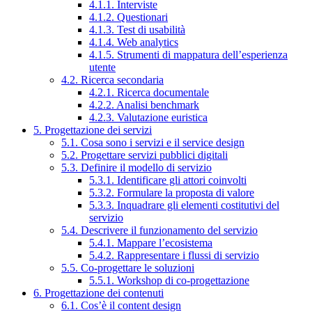
4.1.1. Interviste
4.1.2. Questionari
4.1.3. Test di usabilità
4.1.4. Web analytics
4.1.5. Strumenti di mappatura dell’esperienza
utente
4.2. Ricerca secondaria
4.2.1. Ricerca documentale
4.2.2. Analisi benchmark
4.2.3. Valutazione euristica
5. Progettazione dei servizi
5.1. Cosa sono i servizi e il service design
5.2. Progettare servizi pubblici digitali
5.3. Definire il modello di servizio
5.3.1. Identificare gli attori coinvolti
5.3.2. Formulare la proposta di valore
5.3.3. Inquadrare gli elementi costitutivi del
servizio
5.4. Descrivere il funzionamento del servizio
5.4.1. Mappare l’ecosistema
5.4.2. Rappresentare i flussi di servizio
5.5. Co-progettare le soluzioni
5.5.1. Workshop di co-progettazione
6. Progettazione dei contenuti
6.1. Cos’è il content design