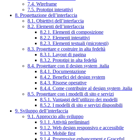
7.4. Wireframe
7.5. Prototipi interattivi
8. Progettazione dell’interfaccia
8.1. Obiettivi dell’interfaccia
8.2. Elementi dell’interfaccia
8.2.1. Elementi di composizione
8.2.2. Elementi interattivi
8.2.3. Elementi testuali (microtesti)
8.3. Progettare e costruire in alta fedeltà
8.3.1. Layout di pagina
8.3.2. Prototipi in alta fedeltà
8.4. Progettare con il design system .italia
8.4.1. Documentazione
8.4.2. Benefici del design system
8.4.3. Risorse operative
8.4.4. Come contribuire al design system .italia
8.5. Progettare con i modelli di sito e servizi
8.5.1. Vantaggi dell’utilizzo dei modelli
8.5.2. I modelli di sito e servizi disponibili
9. Sviluppo dell’interfaccia
9.1. Approccio allo sviluppo
9.1.1. Attività preliminari
9.1.2. Web design responsivo e accessibile
9.1.3. Mobile first
9.1.4. Progressive enhancement e Graceful