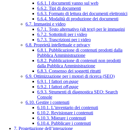
6.6.1. I documenti vanno sul web
6.6.2. Tipi di documenti
6.6.3. Formato di lettura dei documenti elettronici
6.6.4. Modalità di produzione dei documenti
6.7. Immagini e video
6.7.1. Testo alternativo (alt text) per le immagini
6.7.2. Sottotitoli per i video
6.7.3. Trascrizioni per i video
6.8. Proprietà intellettuale e privacy
6.8.1. Pubblicazione di contenuti prodotti dalla
Pubblica Amministrazione
6.8.2. Pubblicazione di contenuti non prodotti
dalla Pubblica Amministrazione
6.8.3. Consenso dei soggetti ritratti
6.9. Ottimizzazione per i motori di ricerca (SEO)
6.9.1. I fattori
on-page
6.9.2. I fattori
off-page
6.9.3. Strumenti di diagnostica SEO: Search
Console
6.10. Gestire i contenuti
6.10.1. L’inventario dei contenuti
6.10.2. Revisionare i contenuti
6.10.3. Migrare i contenuti
6.10.4. Pubblicare i contenuti
7. Progettazione dell’interazione