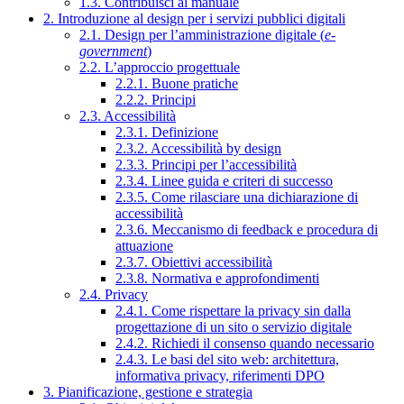
1.3. Contribuisci al manuale
2. Introduzione al design per i servizi pubblici digitali
2.1. Design per l’amministrazione digitale (
e-
government
)
2.2. L’approccio progettuale
2.2.1. Buone pratiche
2.2.2. Principi
2.3. Accessibilità
2.3.1. Definizione
2.3.2. Accessibilità by design
2.3.3. Principi per l’accessibilità
2.3.4. Linee guida e criteri di successo
2.3.5. Come rilasciare una dichiarazione di
accessibilità
2.3.6. Meccanismo di feedback e procedura di
attuazione
2.3.7. Obiettivi accessibilità
2.3.8. Normativa e approfondimenti
2.4. Privacy
2.4.1. Come rispettare la privacy sin dalla
progettazione di un sito o servizio digitale
2.4.2. Richiedi il consenso quando necessario
2.4.3. Le basi del sito web: architettura,
informativa privacy, riferimenti DPO
3. Pianificazione, gestione e strategia