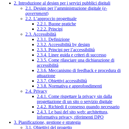
2. Introduzione al design per i servizi pubblici digitali
2.1. Design per l’amministrazione digitale (
e-
government
)
2.2. L’approccio progettuale
2.2.1. Buone pratiche
2.2.2. Principi
2.3. Accessibilità
2.3.1. Definizione
2.3.2. Accessibilità by design
2.3.3. Principi per l’accessibilità
2.3.4. Linee guida e criteri di successo
2.3.5. Come rilasciare una dichiarazione di
accessibilità
2.3.6. Meccanismo di feedback e procedura di
attuazione
2.3.7. Obiettivi accessibilità
2.3.8. Normativa e approfondimenti
2.4. Privacy
2.4.1. Come rispettare la privacy sin dalla
progettazione di un sito o servizio digitale
2.4.2. Richiedi il consenso quando necessario
2.4.3. Le basi del sito web: architettura,
informativa privacy, riferimenti DPO
3. Pianificazione, gestione e strategia
3.1. Obiettivi del progetto