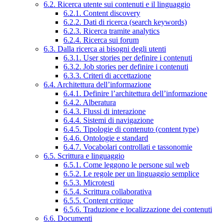
6.2. Ricerca utente sui contenuti e il linguaggio
6.2.1. Content discovery
6.2.2. Dati di ricerca (search keywords)
6.2.3. Ricerca tramite analytics
6.2.4. Ricerca sui forum
6.3. Dalla ricerca ai bisogni degli utenti
6.3.1. User stories per definire i contenuti
6.3.2. Job stories per definire i contenuti
6.3.3. Criteri di accettazione
6.4. Architettura dell’informazione
6.4.1. Definire l’architettura dell’informazione
6.4.2. Alberatura
6.4.3. Flussi di interazione
6.4.4. Sistemi di navigazione
6.4.5. Tipologie di contenuto (content type)
6.4.6. Ontologie e standard
6.4.7. Vocabolari controllati e tassonomie
6.5. Scrittura e linguaggio
6.5.1. Come leggono le persone sul web
6.5.2. Le regole per un linguaggio semplice
6.5.3. Microtesti
6.5.4. Scrittura collaborativa
6.5.5. Content critique
6.5.6. Traduzione e localizzazione dei contenuti
6.6. Documenti