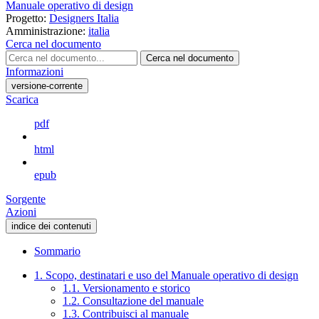
Manuale operativo di design
Progetto:
Designers Italia
Amministrazione:
italia
Cerca nel documento
Cerca nel documento
Informazioni
versione-corrente
Scarica
pdf
html
epub
Sorgente
Azioni
indice dei contenuti
Sommario
1. Scopo, destinatari e uso del Manuale operativo di design
1.1. Versionamento e storico
1.2. Consultazione del manuale
1.3. Contribuisci al manuale