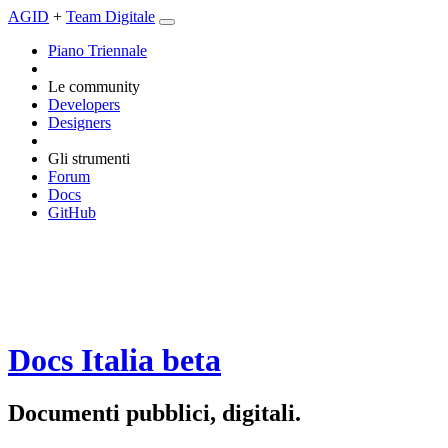
AGID
+
Team Digitale
Piano Triennale
Le community
Developers
Designers
Gli strumenti
Forum
Docs
GitHub
Docs Italia
beta
Documenti pubblici, digitali.