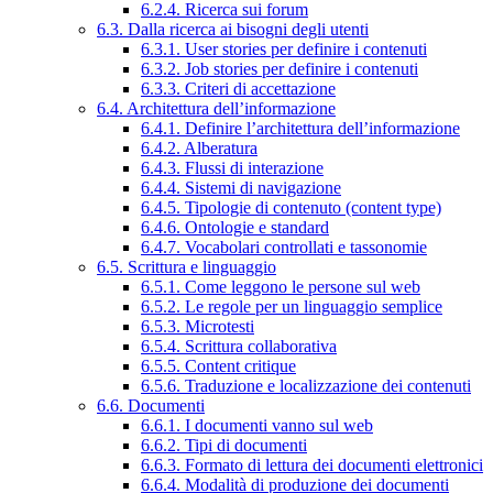
6.2.4. Ricerca sui forum
6.3. Dalla ricerca ai bisogni degli utenti
6.3.1. User stories per definire i contenuti
6.3.2. Job stories per definire i contenuti
6.3.3. Criteri di accettazione
6.4. Architettura dell’informazione
6.4.1. Definire l’architettura dell’informazione
6.4.2. Alberatura
6.4.3. Flussi di interazione
6.4.4. Sistemi di navigazione
6.4.5. Tipologie di contenuto (content type)
6.4.6. Ontologie e standard
6.4.7. Vocabolari controllati e tassonomie
6.5. Scrittura e linguaggio
6.5.1. Come leggono le persone sul web
6.5.2. Le regole per un linguaggio semplice
6.5.3. Microtesti
6.5.4. Scrittura collaborativa
6.5.5. Content critique
6.5.6. Traduzione e localizzazione dei contenuti
6.6. Documenti
6.6.1. I documenti vanno sul web
6.6.2. Tipi di documenti
6.6.3. Formato di lettura dei documenti elettronici
6.6.4. Modalità di produzione dei documenti