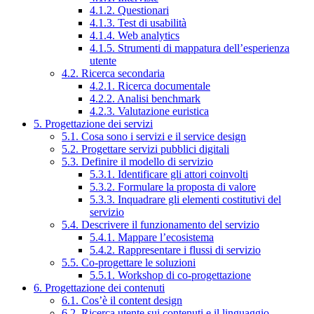
4.1.2. Questionari
4.1.3. Test di usabilità
4.1.4. Web analytics
4.1.5. Strumenti di mappatura dell’esperienza
utente
4.2. Ricerca secondaria
4.2.1. Ricerca documentale
4.2.2. Analisi benchmark
4.2.3. Valutazione euristica
5. Progettazione dei servizi
5.1. Cosa sono i servizi e il service design
5.2. Progettare servizi pubblici digitali
5.3. Definire il modello di servizio
5.3.1. Identificare gli attori coinvolti
5.3.2. Formulare la proposta di valore
5.3.3. Inquadrare gli elementi costitutivi del
servizio
5.4. Descrivere il funzionamento del servizio
5.4.1. Mappare l’ecosistema
5.4.2. Rappresentare i flussi di servizio
5.5. Co-progettare le soluzioni
5.5.1. Workshop di co-progettazione
6. Progettazione dei contenuti
6.1. Cos’è il content design
6.2. Ricerca utente sui contenuti e il linguaggio