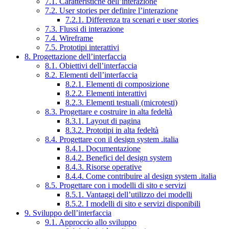
7.1. Caratteristiche dell’interazione
7.2. User stories per definire l’interazione
7.2.1. Differenza tra scenari e user stories
7.3. Flussi di interazione
7.4. Wireframe
7.5. Prototipi interattivi
8. Progettazione dell’interfaccia
8.1. Obiettivi dell’interfaccia
8.2. Elementi dell’interfaccia
8.2.1. Elementi di composizione
8.2.2. Elementi interattivi
8.2.3. Elementi testuali (microtesti)
8.3. Progettare e costruire in alta fedeltà
8.3.1. Layout di pagina
8.3.2. Prototipi in alta fedeltà
8.4. Progettare con il design system .italia
8.4.1. Documentazione
8.4.2. Benefici del design system
8.4.3. Risorse operative
8.4.4. Come contribuire al design system .italia
8.5. Progettare con i modelli di sito e servizi
8.5.1. Vantaggi dell’utilizzo dei modelli
8.5.2. I modelli di sito e servizi disponibili
9. Sviluppo dell’interfaccia
9.1. Approccio allo sviluppo