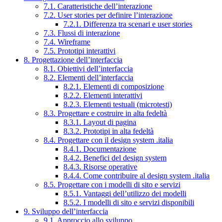
7.1. Caratteristiche dell’interazione
7.2. User stories per definire l’interazione
7.2.1. Differenza tra scenari e user stories
7.3. Flussi di interazione
7.4. Wireframe
7.5. Prototipi interattivi
8. Progettazione dell’interfaccia
8.1. Obiettivi dell’interfaccia
8.2. Elementi dell’interfaccia
8.2.1. Elementi di composizione
8.2.2. Elementi interattivi
8.2.3. Elementi testuali (microtesti)
8.3. Progettare e costruire in alta fedeltà
8.3.1. Layout di pagina
8.3.2. Prototipi in alta fedeltà
8.4. Progettare con il design system .italia
8.4.1. Documentazione
8.4.2. Benefici del design system
8.4.3. Risorse operative
8.4.4. Come contribuire al design system .italia
8.5. Progettare con i modelli di sito e servizi
8.5.1. Vantaggi dell’utilizzo dei modelli
8.5.2. I modelli di sito e servizi disponibili
9. Sviluppo dell’interfaccia
9.1. Approccio allo sviluppo