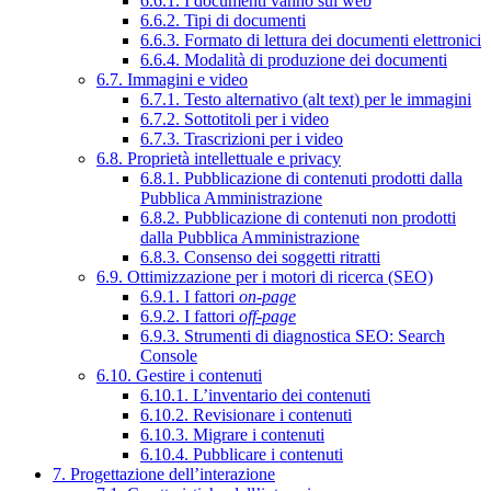
6.6.1. I documenti vanno sul web
6.6.2. Tipi di documenti
6.6.3. Formato di lettura dei documenti elettronici
6.6.4. Modalità di produzione dei documenti
6.7. Immagini e video
6.7.1. Testo alternativo (alt text) per le immagini
6.7.2. Sottotitoli per i video
6.7.3. Trascrizioni per i video
6.8. Proprietà intellettuale e privacy
6.8.1. Pubblicazione di contenuti prodotti dalla
Pubblica Amministrazione
6.8.2. Pubblicazione di contenuti non prodotti
dalla Pubblica Amministrazione
6.8.3. Consenso dei soggetti ritratti
6.9. Ottimizzazione per i motori di ricerca (SEO)
6.9.1. I fattori
on-page
6.9.2. I fattori
off-page
6.9.3. Strumenti di diagnostica SEO: Search
Console
6.10. Gestire i contenuti
6.10.1. L’inventario dei contenuti
6.10.2. Revisionare i contenuti
6.10.3. Migrare i contenuti
6.10.4. Pubblicare i contenuti
7. Progettazione dell’interazione