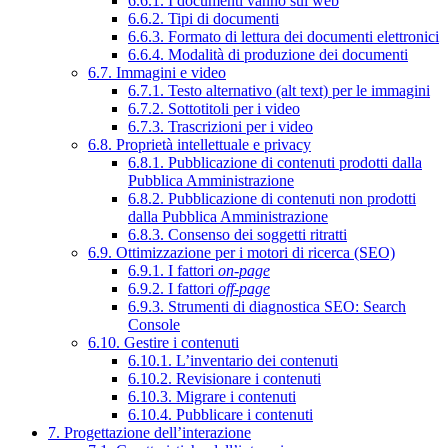
6.6.1. I documenti vanno sul web
6.6.2. Tipi di documenti
6.6.3. Formato di lettura dei documenti elettronici
6.6.4. Modalità di produzione dei documenti
6.7. Immagini e video
6.7.1. Testo alternativo (alt text) per le immagini
6.7.2. Sottotitoli per i video
6.7.3. Trascrizioni per i video
6.8. Proprietà intellettuale e privacy
6.8.1. Pubblicazione di contenuti prodotti dalla
Pubblica Amministrazione
6.8.2. Pubblicazione di contenuti non prodotti
dalla Pubblica Amministrazione
6.8.3. Consenso dei soggetti ritratti
6.9. Ottimizzazione per i motori di ricerca (SEO)
6.9.1. I fattori
on-page
6.9.2. I fattori
off-page
6.9.3. Strumenti di diagnostica SEO: Search
Console
6.10. Gestire i contenuti
6.10.1. L’inventario dei contenuti
6.10.2. Revisionare i contenuti
6.10.3. Migrare i contenuti
6.10.4. Pubblicare i contenuti
7. Progettazione dell’interazione