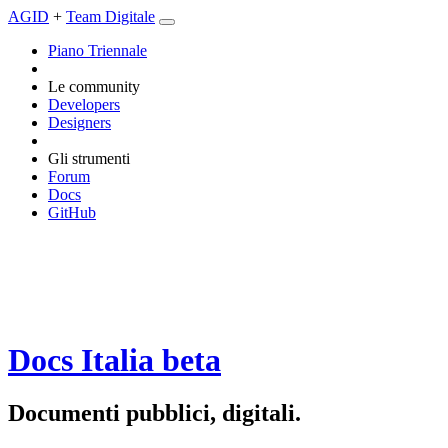
AGID
+
Team Digitale
Piano Triennale
Le community
Developers
Designers
Gli strumenti
Forum
Docs
GitHub
Docs Italia
beta
Documenti pubblici, digitali.