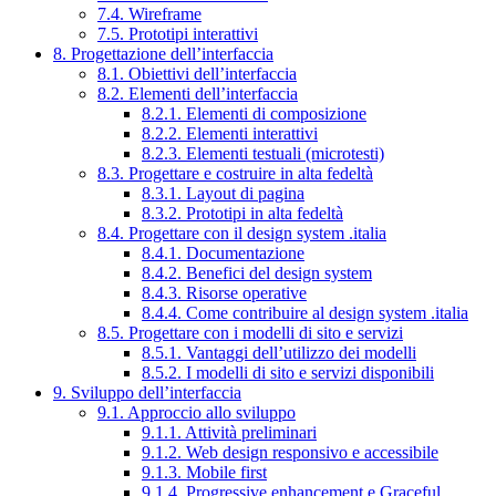
7.4. Wireframe
7.5. Prototipi interattivi
8. Progettazione dell’interfaccia
8.1. Obiettivi dell’interfaccia
8.2. Elementi dell’interfaccia
8.2.1. Elementi di composizione
8.2.2. Elementi interattivi
8.2.3. Elementi testuali (microtesti)
8.3. Progettare e costruire in alta fedeltà
8.3.1. Layout di pagina
8.3.2. Prototipi in alta fedeltà
8.4. Progettare con il design system .italia
8.4.1. Documentazione
8.4.2. Benefici del design system
8.4.3. Risorse operative
8.4.4. Come contribuire al design system .italia
8.5. Progettare con i modelli di sito e servizi
8.5.1. Vantaggi dell’utilizzo dei modelli
8.5.2. I modelli di sito e servizi disponibili
9. Sviluppo dell’interfaccia
9.1. Approccio allo sviluppo
9.1.1. Attività preliminari
9.1.2. Web design responsivo e accessibile
9.1.3. Mobile first
9.1.4. Progressive enhancement e Graceful