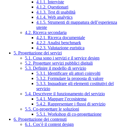
4.1.1. Interviste
4.1.2. Questionari
4.1.3. Test di usabilità
4.1.4. Web analytics
4.1.5. Strumenti di mappatura dell’esperienza
utente
4.2. Ricerca secondaria
4.2.1. Ricerca documentale
4.2.2. Analisi benchmark
4.2.3. Valutazione euristica
5. Progettazione dei servizi
5.1. Cosa sono i servizi e il service design
5.2. Progettare servizi pubblici digitali
5.3. Definire il modello di servizio
5.3.1. Identificare gli attori coinvolti
5.3.2. Formulare la proposta di valore
5.3.3. Inquadrare gli elementi costitutivi del
servizio
5.4. Descrivere il funzionamento del servizio
5.4.1. Mappare l’ecosistema
5.4.2. Rappresentare i flussi di servizio
5.5. Co-progettare le soluzioni
5.5.1. Workshop di co-progettazione
6. Progettazione dei contenuti
6.1. Cos’è il content design