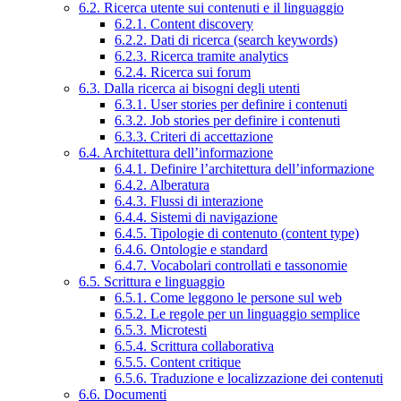
6.2. Ricerca utente sui contenuti e il linguaggio
6.2.1. Content discovery
6.2.2. Dati di ricerca (search keywords)
6.2.3. Ricerca tramite analytics
6.2.4. Ricerca sui forum
6.3. Dalla ricerca ai bisogni degli utenti
6.3.1. User stories per definire i contenuti
6.3.2. Job stories per definire i contenuti
6.3.3. Criteri di accettazione
6.4. Architettura dell’informazione
6.4.1. Definire l’architettura dell’informazione
6.4.2. Alberatura
6.4.3. Flussi di interazione
6.4.4. Sistemi di navigazione
6.4.5. Tipologie di contenuto (content type)
6.4.6. Ontologie e standard
6.4.7. Vocabolari controllati e tassonomie
6.5. Scrittura e linguaggio
6.5.1. Come leggono le persone sul web
6.5.2. Le regole per un linguaggio semplice
6.5.3. Microtesti
6.5.4. Scrittura collaborativa
6.5.5. Content critique
6.5.6. Traduzione e localizzazione dei contenuti
6.6. Documenti