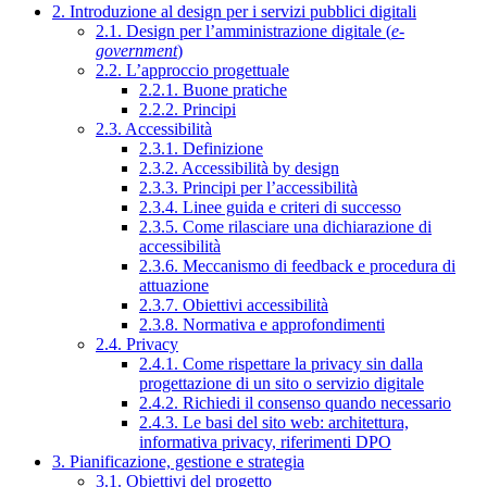
2. Introduzione al design per i servizi pubblici digitali
2.1. Design per l’amministrazione digitale (
e-
government
)
2.2. L’approccio progettuale
2.2.1. Buone pratiche
2.2.2. Principi
2.3. Accessibilità
2.3.1. Definizione
2.3.2. Accessibilità by design
2.3.3. Principi per l’accessibilità
2.3.4. Linee guida e criteri di successo
2.3.5. Come rilasciare una dichiarazione di
accessibilità
2.3.6. Meccanismo di feedback e procedura di
attuazione
2.3.7. Obiettivi accessibilità
2.3.8. Normativa e approfondimenti
2.4. Privacy
2.4.1. Come rispettare la privacy sin dalla
progettazione di un sito o servizio digitale
2.4.2. Richiedi il consenso quando necessario
2.4.3. Le basi del sito web: architettura,
informativa privacy, riferimenti DPO
3. Pianificazione, gestione e strategia
3.1. Obiettivi del progetto