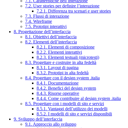
7.1. Caratteristiche dell’interazione
7.2. User stories per definire l’interazione
7.2.1. Differenza tra scenari e user stories
7.3. Flussi di interazione
7.4. Wireframe
7.5. Prototipi interattivi
8. Progettazione dell’interfaccia
8.1. Obiettivi dell’interfaccia
8.2. Elementi dell’interfaccia
8.2.1. Elementi di composizione
8.2.2. Elementi interattivi
8.2.3. Elementi testuali (microtesti)
8.3. Progettare e costruire in alta fedeltà
8.3.1. Layout di pagina
8.3.2. Prototipi in alta fedeltà
8.4. Progettare con il design system .italia
8.4.1. Documentazione
8.4.2. Benefici del design system
8.4.3. Risorse operative
8.4.4. Come contribuire al design system .italia
8.5. Progettare con i modelli di sito e servizi
8.5.1. Vantaggi dell’utilizzo dei modelli
8.5.2. I modelli di sito e servizi disponibili
9. Sviluppo dell’interfaccia
9.1. Approccio allo sviluppo