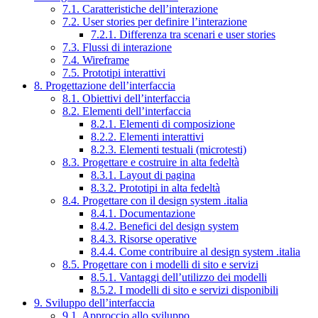
7.1. Caratteristiche dell’interazione
7.2. User stories per definire l’interazione
7.2.1. Differenza tra scenari e user stories
7.3. Flussi di interazione
7.4. Wireframe
7.5. Prototipi interattivi
8. Progettazione dell’interfaccia
8.1. Obiettivi dell’interfaccia
8.2. Elementi dell’interfaccia
8.2.1. Elementi di composizione
8.2.2. Elementi interattivi
8.2.3. Elementi testuali (microtesti)
8.3. Progettare e costruire in alta fedeltà
8.3.1. Layout di pagina
8.3.2. Prototipi in alta fedeltà
8.4. Progettare con il design system .italia
8.4.1. Documentazione
8.4.2. Benefici del design system
8.4.3. Risorse operative
8.4.4. Come contribuire al design system .italia
8.5. Progettare con i modelli di sito e servizi
8.5.1. Vantaggi dell’utilizzo dei modelli
8.5.2. I modelli di sito e servizi disponibili
9. Sviluppo dell’interfaccia
9.1. Approccio allo sviluppo