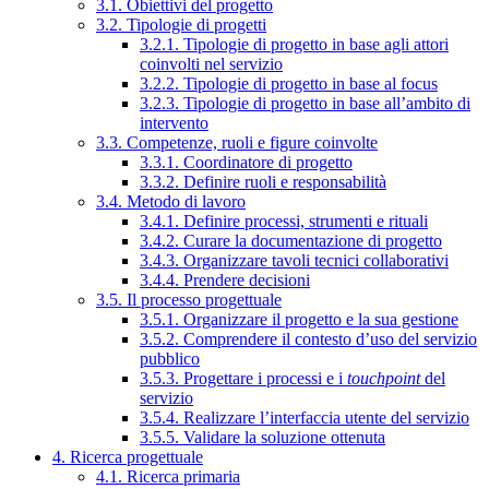
3.1. Obiettivi del progetto
3.2. Tipologie di progetti
3.2.1. Tipologie di progetto in base agli attori
coinvolti nel servizio
3.2.2. Tipologie di progetto in base al focus
3.2.3. Tipologie di progetto in base all’ambito di
intervento
3.3. Competenze, ruoli e figure coinvolte
3.3.1. Coordinatore di progetto
3.3.2. Definire ruoli e responsabilità
3.4. Metodo di lavoro
3.4.1. Definire processi, strumenti e rituali
3.4.2. Curare la documentazione di progetto
3.4.3. Organizzare tavoli tecnici collaborativi
3.4.4. Prendere decisioni
3.5. Il processo progettuale
3.5.1. Organizzare il progetto e la sua gestione
3.5.2. Comprendere il contesto d’uso del servizio
pubblico
3.5.3. Progettare i processi e i
touchpoint
del
servizio
3.5.4. Realizzare l’interfaccia utente del servizio
3.5.5. Validare la soluzione ottenuta
4. Ricerca progettuale
4.1. Ricerca primaria