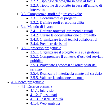
3.2.2. Tipologie di progetto in base al focus
3.2.3. Tipologie di progetto in base all’ambito di
intervento
3.3. Competenze, ruoli e figure coinvolte
3.3.1. Coordinatore di progetto
3.3.2. Definire ruoli e responsabilità
3.4. Metodo di lavoro
3.4.1. Definire processi, strumenti e rituali
3.4.2. Curare la documentazione di progetto
3.4.3. Organizzare tavoli tecnici collaborativi
3.4.4. Prendere decisioni
3.5. Il processo progettuale
3.5.1. Organizzare il progetto e la sua gestione
3.5.2. Comprendere il contesto d’uso del servizio
pubblico
3.5.3. Progettare i processi e i
touchpoint
del
servizio
3.5.4. Realizzare l’interfaccia utente del servizio
3.5.5. Validare la soluzione ottenuta
4. Ricerca progettuale
4.1. Ricerca primaria
4.1.1. Interviste
4.1.2. Questionari
4.1.3. Test di usabilità
4.1.4. Web analytics