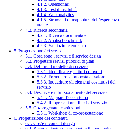
4.1.2. Questionari
4.1.3. Test di usabilità
4.1.4. Web analytics
4.1.5. Strumenti di mappatura dell’esperienza
utente
4.2. Ricerca secondaria
4.2.1. Ricerca documentale
4.2.2. Analisi benchmark
4.2.3. Valutazione euristica
5. Progettazione dei servizi
5.1. Cosa sono i servizi e il service design
5.2. Progettare servizi pubblici digitali
5.3. Definire il modello di servizio
5.3.1. Identificare gli attori coinvolti
5.3.2. Formulare la proposta di valore
5.3.3. Inquadrare gli elementi costitutivi del
servizio
5.4. Descrivere il funzionamento del servizio
5.4.1. Mappare l’ecosistema
5.4.2. Rappresentare i flussi di servizio
5.5. Co-progettare le soluzioni
5.5.1. Workshop di co-progettazione
6. Progettazione dei contenuti
6.1. Cos’è il content design
6.2. Ricerca utente sui contenuti e il linguaggio