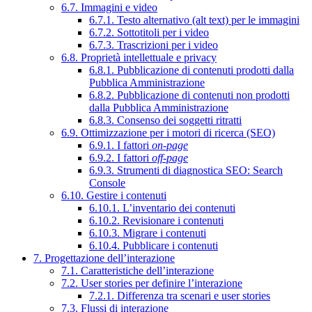
6.7. Immagini e video
6.7.1. Testo alternativo (alt text) per le immagini
6.7.2. Sottotitoli per i video
6.7.3. Trascrizioni per i video
6.8. Proprietà intellettuale e privacy
6.8.1. Pubblicazione di contenuti prodotti dalla
Pubblica Amministrazione
6.8.2. Pubblicazione di contenuti non prodotti
dalla Pubblica Amministrazione
6.8.3. Consenso dei soggetti ritratti
6.9. Ottimizzazione per i motori di ricerca (SEO)
6.9.1. I fattori
on-page
6.9.2. I fattori
off-page
6.9.3. Strumenti di diagnostica SEO: Search
Console
6.10. Gestire i contenuti
6.10.1. L’inventario dei contenuti
6.10.2. Revisionare i contenuti
6.10.3. Migrare i contenuti
6.10.4. Pubblicare i contenuti
7. Progettazione dell’interazione
7.1. Caratteristiche dell’interazione
7.2. User stories per definire l’interazione
7.2.1. Differenza tra scenari e user stories
7.3. Flussi di interazione