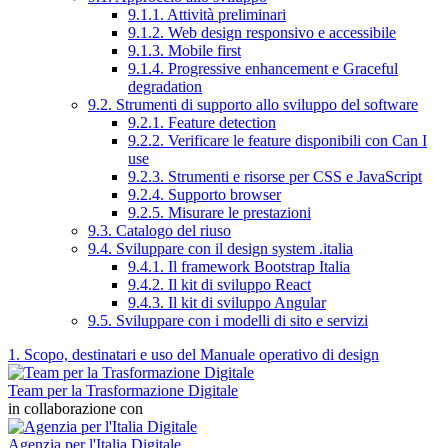
9.1.1. Attività preliminari
9.1.2. Web design responsivo e accessibile
9.1.3. Mobile first
9.1.4. Progressive enhancement e Graceful
degradation
9.2. Strumenti di supporto allo sviluppo del software
9.2.1. Feature detection
9.2.2. Verificare le feature disponibili con Can I
use
9.2.3. Strumenti e risorse per CSS e JavaScript
9.2.4. Supporto browser
9.2.5. Misurare le prestazioni
9.3. Catalogo del riuso
9.4. Sviluppare con il design system .italia
9.4.1. Il framework Bootstrap Italia
9.4.2. Il kit di sviluppo React
9.4.3. Il kit di sviluppo Angular
9.5. Sviluppare con i modelli di sito e servizi
1. Scopo, destinatari e uso del Manuale operativo di design
Team per la Trasformazione Digitale
in collaborazione con
Agenzia per l'Italia Digitale