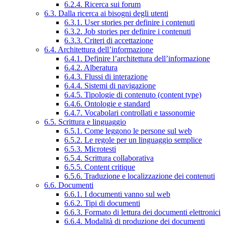
6.2.4. Ricerca sui forum
6.3. Dalla ricerca ai bisogni degli utenti
6.3.1. User stories per definire i contenuti
6.3.2. Job stories per definire i contenuti
6.3.3. Criteri di accettazione
6.4. Architettura dell’informazione
6.4.1. Definire l’architettura dell’informazione
6.4.2. Alberatura
6.4.3. Flussi di interazione
6.4.4. Sistemi di navigazione
6.4.5. Tipologie di contenuto (content type)
6.4.6. Ontologie e standard
6.4.7. Vocabolari controllati e tassonomie
6.5. Scrittura e linguaggio
6.5.1. Come leggono le persone sul web
6.5.2. Le regole per un linguaggio semplice
6.5.3. Microtesti
6.5.4. Scrittura collaborativa
6.5.5. Content critique
6.5.6. Traduzione e localizzazione dei contenuti
6.6. Documenti
6.6.1. I documenti vanno sul web
6.6.2. Tipi di documenti
6.6.3. Formato di lettura dei documenti elettronici
6.6.4. Modalità di produzione dei documenti