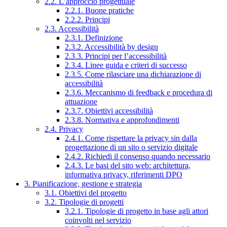
2.2. L’approccio progettuale
2.2.1. Buone pratiche
2.2.2. Principi
2.3. Accessibilità
2.3.1. Definizione
2.3.2. Accessibilità by design
2.3.3. Principi per l’accessibilità
2.3.4. Linee guida e criteri di successo
2.3.5. Come rilasciare una dichiarazione di
accessibilità
2.3.6. Meccanismo di feedback e procedura di
attuazione
2.3.7. Obiettivi accessibilità
2.3.8. Normativa e approfondimenti
2.4. Privacy
2.4.1. Come rispettare la privacy sin dalla
progettazione di un sito o servizio digitale
2.4.2. Richiedi il consenso quando necessario
2.4.3. Le basi del sito web: architettura,
informativa privacy, riferimenti DPO
3. Pianificazione, gestione e strategia
3.1. Obiettivi del progetto
3.2. Tipologie di progetti
3.2.1. Tipologie di progetto in base agli attori
coinvolti nel servizio