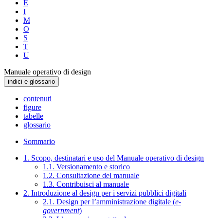
E
I
M
O
S
T
U
Manuale operativo di design
indici e glossario
contenuti
figure
tabelle
glossario
Sommario
1. Scopo, destinatari e uso del Manuale operativo di design
1.1. Versionamento e storico
1.2. Consultazione del manuale
1.3. Contribuisci al manuale
2. Introduzione al design per i servizi pubblici digitali
2.1. Design per l’amministrazione digitale (
e-
government
)