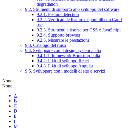
degradation
9.2. Strumenti di supporto allo sviluppo del software
9.2.1. Feature detection
9.2.2. Verificare le feature disponibili con Can I
use
9.2.3. Strumenti e risorse per CSS e JavaScript
9.2.4. Supporto browser
9.2.5. Misurare le prestazioni
9.3. Catalogo del riuso
9.4. Sviluppare con il design system .italia
9.4.1. Il framework Bootstrap Italia
9.4.2. Il kit di sviluppo React
9.4.3. Il kit di sviluppo Angular
9.5. Sviluppare con i modelli di sito e servizi
None
None
A
B
C
D
E
I
M