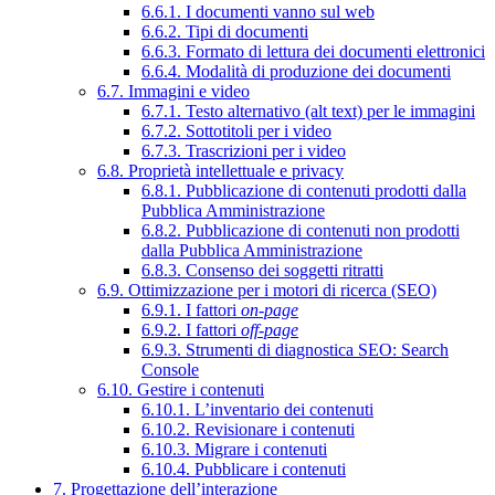
6.6.1. I documenti vanno sul web
6.6.2. Tipi di documenti
6.6.3. Formato di lettura dei documenti elettronici
6.6.4. Modalità di produzione dei documenti
6.7. Immagini e video
6.7.1. Testo alternativo (alt text) per le immagini
6.7.2. Sottotitoli per i video
6.7.3. Trascrizioni per i video
6.8. Proprietà intellettuale e privacy
6.8.1. Pubblicazione di contenuti prodotti dalla
Pubblica Amministrazione
6.8.2. Pubblicazione di contenuti non prodotti
dalla Pubblica Amministrazione
6.8.3. Consenso dei soggetti ritratti
6.9. Ottimizzazione per i motori di ricerca (SEO)
6.9.1. I fattori
on-page
6.9.2. I fattori
off-page
6.9.3. Strumenti di diagnostica SEO: Search
Console
6.10. Gestire i contenuti
6.10.1. L’inventario dei contenuti
6.10.2. Revisionare i contenuti
6.10.3. Migrare i contenuti
6.10.4. Pubblicare i contenuti
7. Progettazione dell’interazione