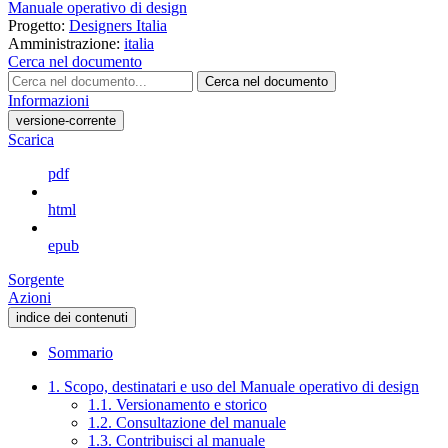
Manuale operativo di design
Progetto:
Designers Italia
Amministrazione:
italia
Cerca nel documento
Cerca nel documento
Informazioni
versione-corrente
Scarica
pdf
html
epub
Sorgente
Azioni
indice dei contenuti
Sommario
1. Scopo, destinatari e uso del Manuale operativo di design
1.1. Versionamento e storico
1.2. Consultazione del manuale
1.3. Contribuisci al manuale