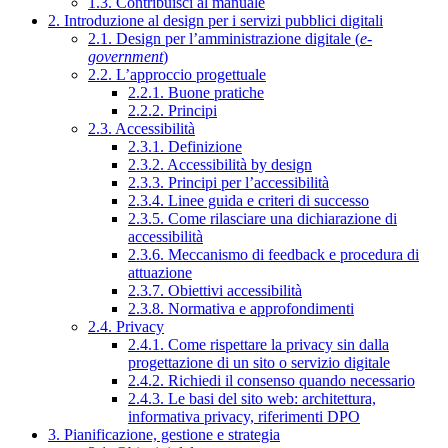
1.3. Contribuisci al manuale
2. Introduzione al design per i servizi pubblici digitali
2.1. Design per l’amministrazione digitale (
e-
government
)
2.2. L’approccio progettuale
2.2.1. Buone pratiche
2.2.2. Principi
2.3. Accessibilità
2.3.1. Definizione
2.3.2. Accessibilità by design
2.3.3. Principi per l’accessibilità
2.3.4. Linee guida e criteri di successo
2.3.5. Come rilasciare una dichiarazione di
accessibilità
2.3.6. Meccanismo di feedback e procedura di
attuazione
2.3.7. Obiettivi accessibilità
2.3.8. Normativa e approfondimenti
2.4. Privacy
2.4.1. Come rispettare la privacy sin dalla
progettazione di un sito o servizio digitale
2.4.2. Richiedi il consenso quando necessario
2.4.3. Le basi del sito web: architettura,
informativa privacy, riferimenti DPO
3. Pianificazione, gestione e strategia