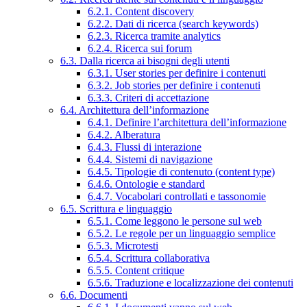
6.2.1. Content discovery
6.2.2. Dati di ricerca (search keywords)
6.2.3. Ricerca tramite analytics
6.2.4. Ricerca sui forum
6.3. Dalla ricerca ai bisogni degli utenti
6.3.1. User stories per definire i contenuti
6.3.2. Job stories per definire i contenuti
6.3.3. Criteri di accettazione
6.4. Architettura dell’informazione
6.4.1. Definire l’architettura dell’informazione
6.4.2. Alberatura
6.4.3. Flussi di interazione
6.4.4. Sistemi di navigazione
6.4.5. Tipologie di contenuto (content type)
6.4.6. Ontologie e standard
6.4.7. Vocabolari controllati e tassonomie
6.5. Scrittura e linguaggio
6.5.1. Come leggono le persone sul web
6.5.2. Le regole per un linguaggio semplice
6.5.3. Microtesti
6.5.4. Scrittura collaborativa
6.5.5. Content critique
6.5.6. Traduzione e localizzazione dei contenuti
6.6. Documenti