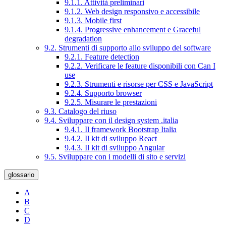
9.1.1. Attività preliminari
9.1.2. Web design responsivo e accessibile
9.1.3. Mobile first
9.1.4. Progressive enhancement e Graceful
degradation
9.2. Strumenti di supporto allo sviluppo del software
9.2.1. Feature detection
9.2.2. Verificare le feature disponibili con Can I
use
9.2.3. Strumenti e risorse per CSS e JavaScript
9.2.4. Supporto browser
9.2.5. Misurare le prestazioni
9.3. Catalogo del riuso
9.4. Sviluppare con il design system .italia
9.4.1. Il framework Bootstrap Italia
9.4.2. Il kit di sviluppo React
9.4.3. Il kit di sviluppo Angular
9.5. Sviluppare con i modelli di sito e servizi
glossario
A
B
C
D