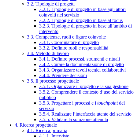
3.2. Tipologie di progetti
3.2.1. Tipologie di progetto in base agli attori
coinvolti nel servizio
3.2.2. Tipologie di progetto in base al focus
3.2.3. Tipologie di progetto in base all’ambito di
intervento
3.3. Competenze, ruoli e figure coinvolte
3.3.1. Coordinatore di progetto
3.3.2. Definire ruoli e responsabilità
3.4. Metodo di lavoro
3.4.1. Definire processi, strumenti e rituali
3.4.2. Curare la documentazione di progetto
3.4.3. Organizzare tavoli tecnici collaborativi
3.4.4. Prendere decisioni
3.5. Il processo progettuale
3.5.1. Organizzare il progetto e la sua gestione
3.5.2. Comprendere il contesto d’uso del servizio
pubblico
3.5.3. Progettare i processi e i
touchpoint
del
servizio
3.5.4. Realizzare l’interfaccia utente del servizio
3.5.5. Validare la soluzione ottenuta
4. Ricerca progettuale
4.1. Ricerca primaria
4.1.1. Interviste