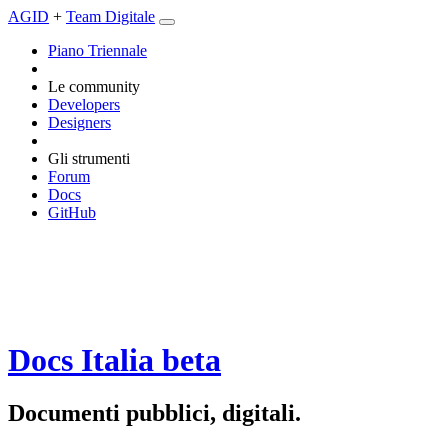
AGID
+
Team Digitale
Piano Triennale
Le community
Developers
Designers
Gli strumenti
Forum
Docs
GitHub
Docs Italia
beta
Documenti pubblici, digitali.