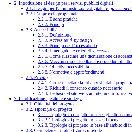
2. Introduzione al design per i servizi pubblici digitali
2.1. Design per l’amministrazione digitale (
e-government
2.2. L’approccio progettuale
2.2.1. Buone pratiche
2.2.2. Principi
2.3. Accessibilità
2.3.1. Definizione
2.3.2. Accessibilità by design
2.3.3. Principi per l’accessibilità
2.3.4. Linee guida e criteri di successo
2.3.5. Come rilasciare una dichiarazione di accessib
2.3.6. Meccanismo di feedback e procedura di attu
2.3.7. Obiettivi accessibilità
2.3.8. Normativa e approfondimenti
2.4. Privacy
2.4.1. Come rispettare la privacy sin dalla progettaz
2.4.2. Richiedi il consenso quando necessario
2.4.3. Le basi del sito web: architettura, informati
3. Pianificazione, gestione e strategia
3.1. Obiettivi del progetto
3.2. Tipologie di progetti
3.2.1. Tipologie di progetto in base agli attori coinv
3.2.2. Tipologie di progetto in base al focus
3.2.3. Tipologie di progetto in base all’ambito di i
3.3. Competenze, ruoli e figure coinvolte