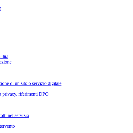
)
ilità
azione
ione di un sito o servizio digitale
va privacy, riferimenti DPO
olti nel servizio
ntervento