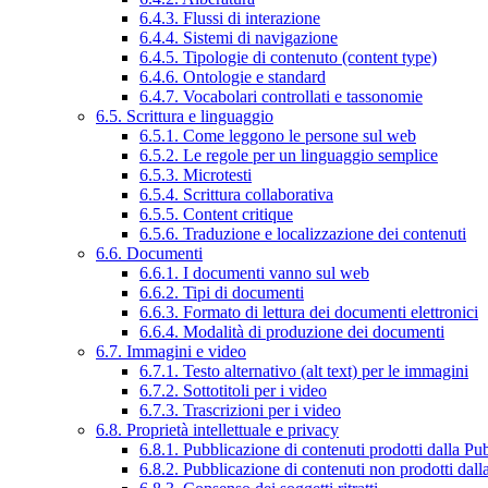
6.4.3. Flussi di interazione
6.4.4. Sistemi di navigazione
6.4.5. Tipologie di contenuto (content type)
6.4.6. Ontologie e standard
6.4.7. Vocabolari controllati e tassonomie
6.5. Scrittura e linguaggio
6.5.1. Come leggono le persone sul web
6.5.2. Le regole per un linguaggio semplice
6.5.3. Microtesti
6.5.4. Scrittura collaborativa
6.5.5. Content critique
6.5.6. Traduzione e localizzazione dei contenuti
6.6. Documenti
6.6.1. I documenti vanno sul web
6.6.2. Tipi di documenti
6.6.3. Formato di lettura dei documenti elettronici
6.6.4. Modalità di produzione dei documenti
6.7. Immagini e video
6.7.1. Testo alternativo (alt text) per le immagini
6.7.2. Sottotitoli per i video
6.7.3. Trascrizioni per i video
6.8. Proprietà intellettuale e privacy
6.8.1. Pubblicazione di contenuti prodotti dalla P
6.8.2. Pubblicazione di contenuti non prodotti dal