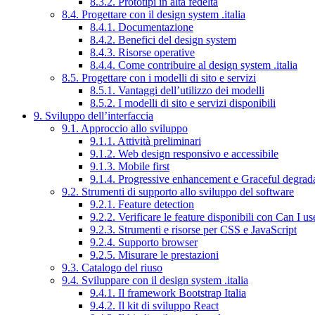
8.3.2. Prototipi in alta fedeltà
8.4. Progettare con il design system .italia
8.4.1. Documentazione
8.4.2. Benefici del design system
8.4.3. Risorse operative
8.4.4. Come contribuire al design system .italia
8.5. Progettare con i modelli di sito e servizi
8.5.1. Vantaggi dell’utilizzo dei modelli
8.5.2. I modelli di sito e servizi disponibili
9. Sviluppo dell’interfaccia
9.1. Approccio allo sviluppo
9.1.1. Attività preliminari
9.1.2. Web design responsivo e accessibile
9.1.3. Mobile first
9.1.4. Progressive enhancement e Graceful degrad
9.2. Strumenti di supporto allo sviluppo del software
9.2.1. Feature detection
9.2.2. Verificare le feature disponibili con Can I us
9.2.3. Strumenti e risorse per CSS e JavaScript
9.2.4. Supporto browser
9.2.5. Misurare le prestazioni
9.3. Catalogo del riuso
9.4. Sviluppare con il design system .italia
9.4.1. Il framework Bootstrap Italia
9.4.2. Il kit di sviluppo React