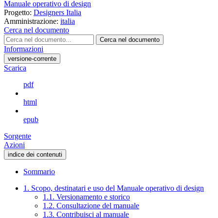
Manuale operativo di design
Progetto:
Designers Italia
Amministrazione:
italia
Cerca nel documento
Cerca nel documento
Informazioni
versione-corrente
Scarica
pdf
html
epub
Sorgente
Azioni
indice dei contenuti
Sommario
1. Scopo, destinatari e uso del Manuale operativo di design
1.1. Versionamento e storico
1.2. Consultazione del manuale
1.3. Contribuisci al manuale