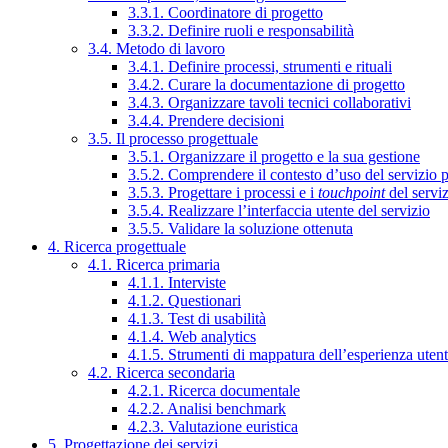
3.3.1. Coordinatore di progetto
3.3.2. Definire ruoli e responsabilità
3.4. Metodo di lavoro
3.4.1. Definire processi, strumenti e rituali
3.4.2. Curare la documentazione di progetto
3.4.3. Organizzare tavoli tecnici collaborativi
3.4.4. Prendere decisioni
3.5. Il processo progettuale
3.5.1. Organizzare il progetto e la sua gestione
3.5.2. Comprendere il contesto d’uso del servizio 
3.5.3. Progettare i processi e i
touchpoint
del servi
3.5.4. Realizzare l’interfaccia utente del servizio
3.5.5. Validare la soluzione ottenuta
4. Ricerca progettuale
4.1. Ricerca primaria
4.1.1. Interviste
4.1.2. Questionari
4.1.3. Test di usabilità
4.1.4. Web analytics
4.1.5. Strumenti di mappatura dell’esperienza uten
4.2. Ricerca secondaria
4.2.1. Ricerca documentale
4.2.2. Analisi benchmark
4.2.3. Valutazione euristica
5. Progettazione dei servizi