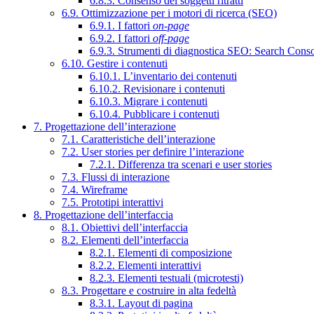
6.8.3. Consenso dei soggetti ritratti
6.9. Ottimizzazione per i motori di ricerca (SEO)
6.9.1. I fattori
on-page
6.9.2. I fattori
off-page
6.9.3. Strumenti di diagnostica SEO: Search Cons
6.10. Gestire i contenuti
6.10.1. L’inventario dei contenuti
6.10.2. Revisionare i contenuti
6.10.3. Migrare i contenuti
6.10.4. Pubblicare i contenuti
7. Progettazione dell’interazione
7.1. Caratteristiche dell’interazione
7.2. User stories per definire l’interazione
7.2.1. Differenza tra scenari e user stories
7.3. Flussi di interazione
7.4. Wireframe
7.5. Prototipi interattivi
8. Progettazione dell’interfaccia
8.1. Obiettivi dell’interfaccia
8.2. Elementi dell’interfaccia
8.2.1. Elementi di composizione
8.2.2. Elementi interattivi
8.2.3. Elementi testuali (microtesti)
8.3. Progettare e costruire in alta fedeltà
8.3.1. Layout di pagina