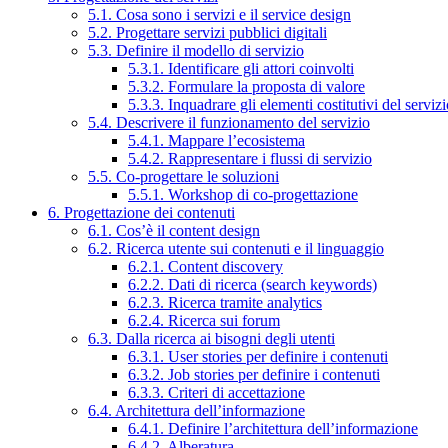
5.1. Cosa sono i servizi e il service design
5.2. Progettare servizi pubblici digitali
5.3. Definire il modello di servizio
5.3.1. Identificare gli attori coinvolti
5.3.2. Formulare la proposta di valore
5.3.3. Inquadrare gli elementi costitutivi del serviz
5.4. Descrivere il funzionamento del servizio
5.4.1. Mappare l’ecosistema
5.4.2. Rappresentare i flussi di servizio
5.5. Co-progettare le soluzioni
5.5.1. Workshop di co-progettazione
6. Progettazione dei contenuti
6.1. Cos’è il content design
6.2. Ricerca utente sui contenuti e il linguaggio
6.2.1. Content discovery
6.2.2. Dati di ricerca (search keywords)
6.2.3. Ricerca tramite analytics
6.2.4. Ricerca sui forum
6.3. Dalla ricerca ai bisogni degli utenti
6.3.1. User stories per definire i contenuti
6.3.2. Job stories per definire i contenuti
6.3.3. Criteri di accettazione
6.4. Architettura dell’informazione
6.4.1. Definire l’architettura dell’informazione
6.4.2. Alberatura