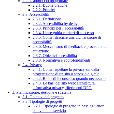
2.2. L’approccio progettuale
2.2.1. Buone pratiche
2.2.2. Principi
2.3. Accessibilità
2.3.1. Definizione
2.3.2. Accessibilità by design
2.3.3. Principi per l’accessibilità
2.3.4. Linee guida e criteri di successo
2.3.5. Come rilasciare una dichiarazione di
accessibilità
2.3.6. Meccanismo di feedback e procedura di
attuazione
2.3.7. Obiettivi accessibilità
2.3.8. Normativa e approfondimenti
2.4. Privacy
2.4.1. Come rispettare la privacy sin dalla
progettazione di un sito o servizio digitale
2.4.2. Richiedi il consenso quando necessario
2.4.3. Le basi del sito web: architettura,
informativa privacy, riferimenti DPO
3. Pianificazione, gestione e strategia
3.1. Obiettivi del progetto
3.2. Tipologie di progetti
3.2.1. Tipologie di progetto in base agli attori
coinvolti nel servizio