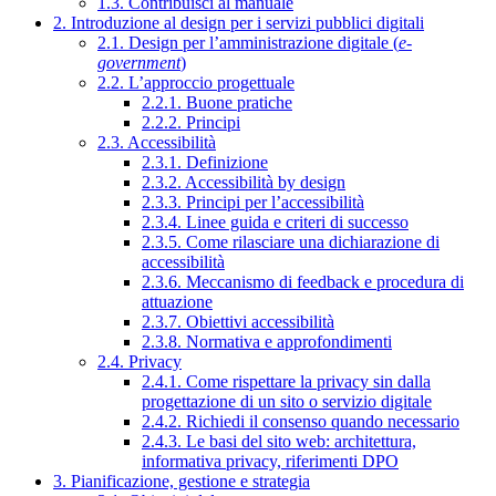
1.3. Contribuisci al manuale
2. Introduzione al design per i servizi pubblici digitali
2.1. Design per l’amministrazione digitale (
e-
government
)
2.2. L’approccio progettuale
2.2.1. Buone pratiche
2.2.2. Principi
2.3. Accessibilità
2.3.1. Definizione
2.3.2. Accessibilità by design
2.3.3. Principi per l’accessibilità
2.3.4. Linee guida e criteri di successo
2.3.5. Come rilasciare una dichiarazione di
accessibilità
2.3.6. Meccanismo di feedback e procedura di
attuazione
2.3.7. Obiettivi accessibilità
2.3.8. Normativa e approfondimenti
2.4. Privacy
2.4.1. Come rispettare la privacy sin dalla
progettazione di un sito o servizio digitale
2.4.2. Richiedi il consenso quando necessario
2.4.3. Le basi del sito web: architettura,
informativa privacy, riferimenti DPO
3. Pianificazione, gestione e strategia