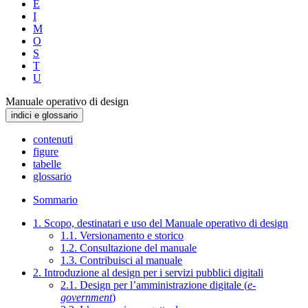
E
I
M
O
S
T
U
Manuale operativo di design
indici e glossario
contenuti
figure
tabelle
glossario
Sommario
1. Scopo, destinatari e uso del Manuale operativo di design
1.1. Versionamento e storico
1.2. Consultazione del manuale
1.3. Contribuisci al manuale
2. Introduzione al design per i servizi pubblici digitali
2.1. Design per l’amministrazione digitale (
e-
government
)