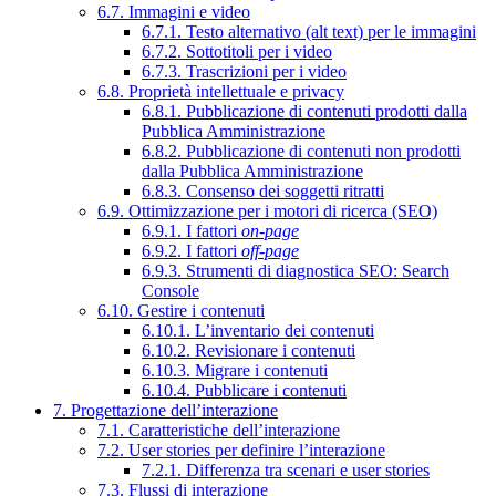
6.7. Immagini e video
6.7.1. Testo alternativo (alt text) per le immagini
6.7.2. Sottotitoli per i video
6.7.3. Trascrizioni per i video
6.8. Proprietà intellettuale e privacy
6.8.1. Pubblicazione di contenuti prodotti dalla
Pubblica Amministrazione
6.8.2. Pubblicazione di contenuti non prodotti
dalla Pubblica Amministrazione
6.8.3. Consenso dei soggetti ritratti
6.9. Ottimizzazione per i motori di ricerca (SEO)
6.9.1. I fattori
on-page
6.9.2. I fattori
off-page
6.9.3. Strumenti di diagnostica SEO: Search
Console
6.10. Gestire i contenuti
6.10.1. L’inventario dei contenuti
6.10.2. Revisionare i contenuti
6.10.3. Migrare i contenuti
6.10.4. Pubblicare i contenuti
7. Progettazione dell’interazione
7.1. Caratteristiche dell’interazione
7.2. User stories per definire l’interazione
7.2.1. Differenza tra scenari e user stories
7.3. Flussi di interazione