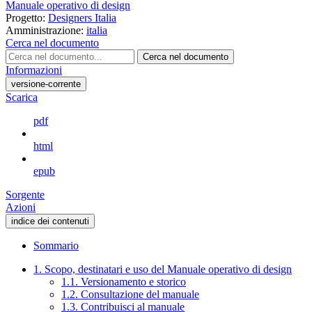
Manuale operativo di design
Progetto:
Designers Italia
Amministrazione:
italia
Cerca nel documento
Cerca nel documento
Informazioni
versione-corrente
Scarica
pdf
html
epub
Sorgente
Azioni
indice dei contenuti
Sommario
1. Scopo, destinatari e uso del Manuale operativo di design
1.1. Versionamento e storico
1.2. Consultazione del manuale
1.3. Contribuisci al manuale