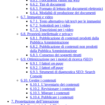
6.6.1. I documenti vanno sul web
6.6.2. Tipi di documenti
6.6.3. Formato di lettura dei documenti elettronici
6.6.4. Modalità di produzione dei documenti
6.7. Immagini e video
6.7.1. Testo alternativo (alt text) per le immagini
6.7.2. Sottotitoli per i video
6.7.3. Trascrizioni per i video
6.8. Proprietà intellettuale e privacy
6.8.1. Pubblicazione di contenuti prodotti dalla
Pubblica Amministrazione
6.8.2. Pubblicazione di contenuti non prodotti
dalla Pubblica Amministrazione
6.8.3. Consenso dei soggetti ritratti
6.9. Ottimizzazione per i motori di ricerca (SEO)
6.9.1. I fattori
on-page
6.9.2. I fattori
off-page
6.9.3. Strumenti di diagnostica SEO: Search
Console
6.10. Gestire i contenuti
6.10.1. L’inventario dei contenuti
6.10.2. Revisionare i contenuti
6.10.3. Migrare i contenuti
6.10.4. Pubblicare i contenuti
7. Progettazione dell’interazione