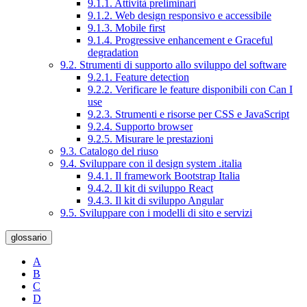
9.1.1. Attività preliminari
9.1.2. Web design responsivo e accessibile
9.1.3. Mobile first
9.1.4. Progressive enhancement e Graceful
degradation
9.2. Strumenti di supporto allo sviluppo del software
9.2.1. Feature detection
9.2.2. Verificare le feature disponibili con Can I
use
9.2.3. Strumenti e risorse per CSS e JavaScript
9.2.4. Supporto browser
9.2.5. Misurare le prestazioni
9.3. Catalogo del riuso
9.4. Sviluppare con il design system .italia
9.4.1. Il framework Bootstrap Italia
9.4.2. Il kit di sviluppo React
9.4.3. Il kit di sviluppo Angular
9.5. Sviluppare con i modelli di sito e servizi
glossario
A
B
C
D