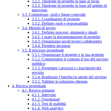
3.2.2. Tipologie di progetto in base al focus
3.2.3. Tipologie di progetto in base all’ambito di
intervento
3.3. Competenze, ruoli e figure coinvolte
3.3.1. Coordinatore di progetto
3.3.2. Definire ruoli e responsabilità
3.4. Metodo di lavoro
3.4.1. Definire processi, strumenti e rituali
3.4.2. Curare la documentazione di progetto
3.4.3. Organizzare tavoli tecnici collaborativi
3.4.4. Prendere decisioni
3.5. Il processo progettuale
3.5.1. Organizzare il progetto e la sua gestione
3.5.2. Comprendere il contesto d’uso del servizio
pubblico
3.5.3. Progettare i processi e i
touchpoint
del
servizio
3.5.4. Realizzare l’interfaccia utente del servizio
3.5.5. Validare la soluzione ottenuta
4. Ricerca progettuale
4.1. Ricerca primaria
4.1.1. Interviste
4.1.2. Questionari
4.1.3. Test di usabilità
4.1.4. Web analytics