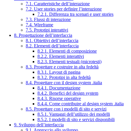
7.1. Caratteristiche dell’interazione
7.2. User stories per definire l’interazione
7.2.1. Differenza tra scenari e user stories
7.3. Flussi di interazione
7.4. Wireframe
7.5. Prototipi interattivi
8. Progettazione dell’interfaccia
8.1. Obiettivi dell’interfaccia
8.2. Elementi dell’interfaccia
8.2.1. Elementi di composizione
8.2.2. Elementi interattivi
8.2.3. Elementi testuali (microtesti)
8.3. Progettare e costruire in alta fedeltà
8.3.1. Layout di pagina
8.3.2. Prototipi in alta fedeltà
8.4. Progettare con il design system .italia
8.4.1. Documentazione
8.4.2. Benefici del design system
8.4.3. Risorse operative
8.4.4. Come contribuire al design system .italia
8.5. Progettare con i modelli di sito e servizi
8.5.1. Vantaggi dell’utilizzo dei modelli
8.5.2. I modelli di sito e servizi disponibili
9. Sviluppo dell’interfaccia
9.1. Approccio allo sviluppo