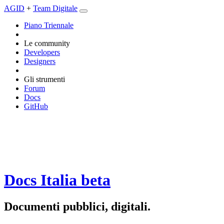
AGID
+
Team Digitale
Piano Triennale
Le community
Developers
Designers
Gli strumenti
Forum
Docs
GitHub
Docs Italia
beta
Documenti pubblici, digitali.