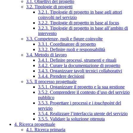
3.1. Obiettivi del progetto
3.2. Tipologie di progetti
3.2.1. Tipologie di progetto in base agli attori
coinvolti nel servizio
3.2.2. Tipologie di progetto in base al focus
3.2.3. Tipologie di progetto in base all’ambito di
intervento
3.3. Competenze, ruoli e figure coinvolte
3.3.1. Coordinatore di progetto
3.3.2. Definire ruoli e responsabilità
3.4. Metodo di lavoro
3.4.1. Definire processi, strumenti e rituali
3.4.2. Curare la documentazione di progetto
3.4.3. Organizzare tavoli tecnici collaborativi
3.4.4. Prendere decisioni
3.5. Il processo progettuale
3.5.1. Organizzare il progetto e la sua gestione
3.5.2. Comprendere il contesto d’uso del servizio
pubblico
3.5.3. Progettare i processi e i
touchpoint
del
servizio
3.5.4. Realizzare l’interfaccia utente del servizio
3.5.5. Validare la soluzione ottenuta
4. Ricerca progettuale
4.1. Ricerca primaria