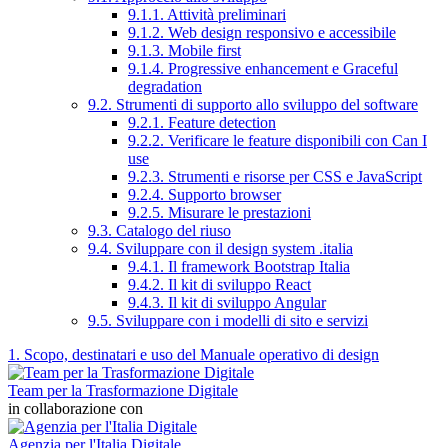
9.1.1. Attività preliminari
9.1.2. Web design responsivo e accessibile
9.1.3. Mobile first
9.1.4. Progressive enhancement e Graceful
degradation
9.2. Strumenti di supporto allo sviluppo del software
9.2.1. Feature detection
9.2.2. Verificare le feature disponibili con Can I
use
9.2.3. Strumenti e risorse per CSS e JavaScript
9.2.4. Supporto browser
9.2.5. Misurare le prestazioni
9.3. Catalogo del riuso
9.4. Sviluppare con il design system .italia
9.4.1. Il framework Bootstrap Italia
9.4.2. Il kit di sviluppo React
9.4.3. Il kit di sviluppo Angular
9.5. Sviluppare con i modelli di sito e servizi
1. Scopo, destinatari e uso del Manuale operativo di design
Team per la Trasformazione Digitale
in collaborazione con
Agenzia per l'Italia Digitale