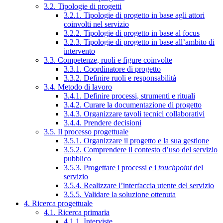
3.2. Tipologie di progetti
3.2.1. Tipologie di progetto in base agli attori
coinvolti nel servizio
3.2.2. Tipologie di progetto in base al focus
3.2.3. Tipologie di progetto in base all’ambito di
intervento
3.3. Competenze, ruoli e figure coinvolte
3.3.1. Coordinatore di progetto
3.3.2. Definire ruoli e responsabilità
3.4. Metodo di lavoro
3.4.1. Definire processi, strumenti e rituali
3.4.2. Curare la documentazione di progetto
3.4.3. Organizzare tavoli tecnici collaborativi
3.4.4. Prendere decisioni
3.5. Il processo progettuale
3.5.1. Organizzare il progetto e la sua gestione
3.5.2. Comprendere il contesto d’uso del servizio
pubblico
3.5.3. Progettare i processi e i
touchpoint
del
servizio
3.5.4. Realizzare l’interfaccia utente del servizio
3.5.5. Validare la soluzione ottenuta
4. Ricerca progettuale
4.1. Ricerca primaria
4.1.1. Interviste