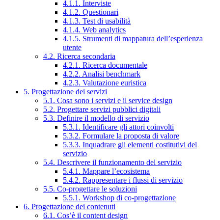
4.1.1. Interviste
4.1.2. Questionari
4.1.3. Test di usabilità
4.1.4. Web analytics
4.1.5. Strumenti di mappatura dell’esperienza
utente
4.2. Ricerca secondaria
4.2.1. Ricerca documentale
4.2.2. Analisi benchmark
4.2.3. Valutazione euristica
5. Progettazione dei servizi
5.1. Cosa sono i servizi e il service design
5.2. Progettare servizi pubblici digitali
5.3. Definire il modello di servizio
5.3.1. Identificare gli attori coinvolti
5.3.2. Formulare la proposta di valore
5.3.3. Inquadrare gli elementi costitutivi del
servizio
5.4. Descrivere il funzionamento del servizio
5.4.1. Mappare l’ecosistema
5.4.2. Rappresentare i flussi di servizio
5.5. Co-progettare le soluzioni
5.5.1. Workshop di co-progettazione
6. Progettazione dei contenuti
6.1. Cos’è il content design