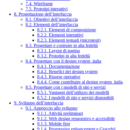
7.4. Wireframe
7.5. Prototipi interattivi
8. Progettazione dell’interfaccia
8.1. Obiettivi dell’interfaccia
8.2. Elementi dell’interfaccia
8.2.1. Elementi di composizione
8.2.2. Elementi interattivi
8.2.3. Elementi testuali (microtesti)
8.3. Progettare e costruire in alta fedeltà
8.3.1. Layout di pagina
8.3.2. Prototipi in alta fedeltà
8.4. Progettare con il design system .italia
8.4.1. Documentazione
8.4.2. Benefici del design system
8.4.3. Risorse operative
8.4.4. Come contribuire al design system .italia
8.5. Progettare con i modelli di sito e servizi
8.5.1. Vantaggi dell’utilizzo dei modelli
8.5.2. I modelli di sito e servizi disponibili
9. Sviluppo dell’interfaccia
9.1. Approccio allo sviluppo
9.1.1. Attività preliminari
9.1.2. Web design responsivo e accessibile
9.1.3. Mobile first
9.1.4. Progressive enhancement e Graceful