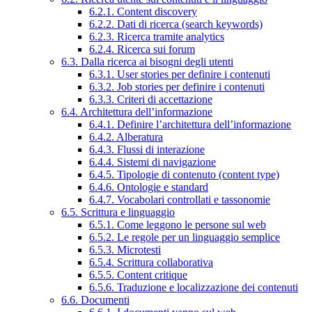
6.2.1. Content discovery
6.2.2. Dati di ricerca (search keywords)
6.2.3. Ricerca tramite analytics
6.2.4. Ricerca sui forum
6.3. Dalla ricerca ai bisogni degli utenti
6.3.1. User stories per definire i contenuti
6.3.2. Job stories per definire i contenuti
6.3.3. Criteri di accettazione
6.4. Architettura dell’informazione
6.4.1. Definire l’architettura dell’informazione
6.4.2. Alberatura
6.4.3. Flussi di interazione
6.4.4. Sistemi di navigazione
6.4.5. Tipologie di contenuto (content type)
6.4.6. Ontologie e standard
6.4.7. Vocabolari controllati e tassonomie
6.5. Scrittura e linguaggio
6.5.1. Come leggono le persone sul web
6.5.2. Le regole per un linguaggio semplice
6.5.3. Microtesti
6.5.4. Scrittura collaborativa
6.5.5. Content critique
6.5.6. Traduzione e localizzazione dei contenuti
6.6. Documenti