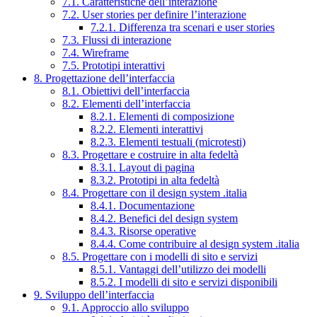
7.1. Caratteristiche dell’interazione
7.2. User stories per definire l’interazione
7.2.1. Differenza tra scenari e user stories
7.3. Flussi di interazione
7.4. Wireframe
7.5. Prototipi interattivi
8. Progettazione dell’interfaccia
8.1. Obiettivi dell’interfaccia
8.2. Elementi dell’interfaccia
8.2.1. Elementi di composizione
8.2.2. Elementi interattivi
8.2.3. Elementi testuali (microtesti)
8.3. Progettare e costruire in alta fedeltà
8.3.1. Layout di pagina
8.3.2. Prototipi in alta fedeltà
8.4. Progettare con il design system .italia
8.4.1. Documentazione
8.4.2. Benefici del design system
8.4.3. Risorse operative
8.4.4. Come contribuire al design system .italia
8.5. Progettare con i modelli di sito e servizi
8.5.1. Vantaggi dell’utilizzo dei modelli
8.5.2. I modelli di sito e servizi disponibili
9. Sviluppo dell’interfaccia
9.1. Approccio allo sviluppo