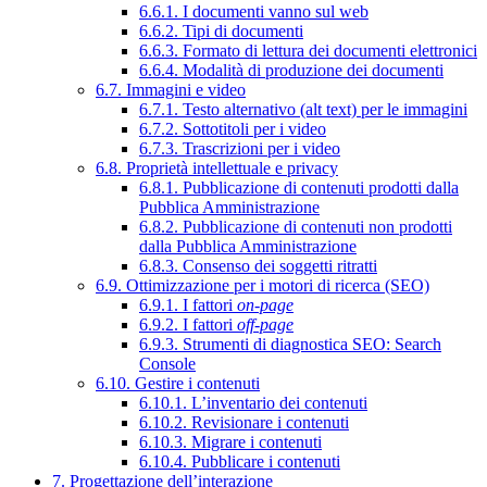
6.6.1. I documenti vanno sul web
6.6.2. Tipi di documenti
6.6.3. Formato di lettura dei documenti elettronici
6.6.4. Modalità di produzione dei documenti
6.7. Immagini e video
6.7.1. Testo alternativo (alt text) per le immagini
6.7.2. Sottotitoli per i video
6.7.3. Trascrizioni per i video
6.8. Proprietà intellettuale e privacy
6.8.1. Pubblicazione di contenuti prodotti dalla
Pubblica Amministrazione
6.8.2. Pubblicazione di contenuti non prodotti
dalla Pubblica Amministrazione
6.8.3. Consenso dei soggetti ritratti
6.9. Ottimizzazione per i motori di ricerca (SEO)
6.9.1. I fattori
on-page
6.9.2. I fattori
off-page
6.9.3. Strumenti di diagnostica SEO: Search
Console
6.10. Gestire i contenuti
6.10.1. L’inventario dei contenuti
6.10.2. Revisionare i contenuti
6.10.3. Migrare i contenuti
6.10.4. Pubblicare i contenuti
7. Progettazione dell’interazione