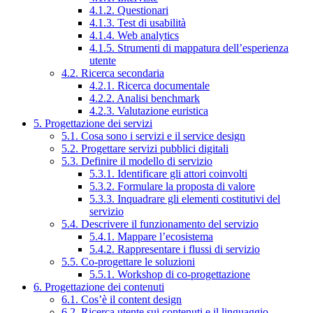
4.1.2. Questionari
4.1.3. Test di usabilità
4.1.4. Web analytics
4.1.5. Strumenti di mappatura dell’esperienza
utente
4.2. Ricerca secondaria
4.2.1. Ricerca documentale
4.2.2. Analisi benchmark
4.2.3. Valutazione euristica
5. Progettazione dei servizi
5.1. Cosa sono i servizi e il service design
5.2. Progettare servizi pubblici digitali
5.3. Definire il modello di servizio
5.3.1. Identificare gli attori coinvolti
5.3.2. Formulare la proposta di valore
5.3.3. Inquadrare gli elementi costitutivi del
servizio
5.4. Descrivere il funzionamento del servizio
5.4.1. Mappare l’ecosistema
5.4.2. Rappresentare i flussi di servizio
5.5. Co-progettare le soluzioni
5.5.1. Workshop di co-progettazione
6. Progettazione dei contenuti
6.1. Cos’è il content design
6.2. Ricerca utente sui contenuti e il linguaggio