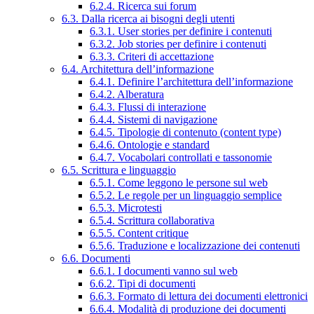
6.2.4. Ricerca sui forum
6.3. Dalla ricerca ai bisogni degli utenti
6.3.1. User stories per definire i contenuti
6.3.2. Job stories per definire i contenuti
6.3.3. Criteri di accettazione
6.4. Architettura dell’informazione
6.4.1. Definire l’architettura dell’informazione
6.4.2. Alberatura
6.4.3. Flussi di interazione
6.4.4. Sistemi di navigazione
6.4.5. Tipologie di contenuto (content type)
6.4.6. Ontologie e standard
6.4.7. Vocabolari controllati e tassonomie
6.5. Scrittura e linguaggio
6.5.1. Come leggono le persone sul web
6.5.2. Le regole per un linguaggio semplice
6.5.3. Microtesti
6.5.4. Scrittura collaborativa
6.5.5. Content critique
6.5.6. Traduzione e localizzazione dei contenuti
6.6. Documenti
6.6.1. I documenti vanno sul web
6.6.2. Tipi di documenti
6.6.3. Formato di lettura dei documenti elettronici
6.6.4. Modalità di produzione dei documenti