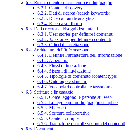
6.2. Ricerca utente sui contenuti e il linguaggio
6.2.1. Content discovery
6.2.2. Dati di ricerca (search keywords)
6.2.3. Ricerca tramite analytics
6.2.4. Ricerca sui forum
6.3. Dalla ricerca ai bisogni degli utenti
6.3.1. User stories per definire i contenuti
6.3.2. Job stories per definire i contenuti
6.3.3. Criteri di accettazione
6.4. Architettura dell’informazione
6.4.1. Definire l’architettura dell’informazione
6.4.2. Alberatura
6.4.3. Flussi di interazione
6.4.4. Sistemi di navigazione
6.4.5. Tipologie di contenuto (content type)
6.4.6. Ontologie e standard
6.4.7. Vocabolari controllati e tassonomie
6.5. Scrittura e linguaggio
6.5.1. Come leggono le persone sul web
6.5.2. Le regole per un linguaggio semplice
6.5.3. Microtesti
6.5.4. Scrittura collaborativa
6.5.5. Content critique
6.5.6. Traduzione e localizzazione dei contenuti
6.6. Documenti