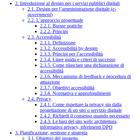
2. Introduzione al design per i servizi pubblici digitali
2.1. Design per l’amministrazione digitale (
e-
government
)
2.2. L’approccio progettuale
2.2.1. Buone pratiche
2.2.2. Principi
2.3. Accessibilità
2.3.1. Definizione
2.3.2. Accessibilità by design
2.3.3. Principi per l’accessibilità
2.3.4. Linee guida e criteri di successo
2.3.5. Come rilasciare una dichiarazione di
accessibilità
2.3.6. Meccanismo di feedback e procedura di
attuazione
2.3.7. Obiettivi accessibilità
2.3.8. Normativa e approfondimenti
2.4. Privacy
2.4.1. Come rispettare la privacy sin dalla
progettazione di un sito o servizio digitale
2.4.2. Richiedi il consenso quando necessario
2.4.3. Le basi del sito web: architettura,
informativa privacy, riferimenti DPO
3. Pianificazione, gestione e strategia
3.1. Obiettivi del progetto