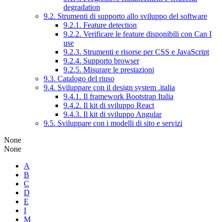
degradation
9.2. Strumenti di supporto allo sviluppo del software
9.2.1. Feature detection
9.2.2. Verificare le feature disponibili con Can I
use
9.2.3. Strumenti e risorse per CSS e JavaScript
9.2.4. Supporto browser
9.2.5. Misurare le prestazioni
9.3. Catalogo del riuso
9.4. Sviluppare con il design system .italia
9.4.1. Il framework Bootstrap Italia
9.4.2. Il kit di sviluppo React
9.4.3. Il kit di sviluppo Angular
9.5. Sviluppare con i modelli di sito e servizi
None
None
A
B
C
D
E
I
M